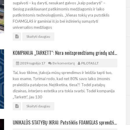
sugalvoti – ką daryti, nesukant galvos „kaip padaryti“ –
tiesiog pasikliaunant patikimomis medžiagomis ir laiko
patikrintomis technologijomis. „Vienas tokių yra putstiklis
FOAMGLAS ir gaminiai iš jo bei inžinierių sumąstyti
universalios medžiagos
Skaityti daugiau
KOMPANIJA „TARKETT“: Nėra neišsprendžiamų grindų uždavinių
2019 rugsėjo 17
Be komentarų
PILOTAS.LT
Tai, kuo tikime, įtakoja mūsų sprendimus ir leidžia tapti tuo,
kuo esame. Tyrimai rodo, kad net 80% savo laiko žmonės
praleidžia patalpose. Neįtiketina, tiesa?! Todėl patalpų
dizainas, interjero estetika yra tokia svarbi. Todėl kompanija
„Tarkett“, jau 130
Skaityti daugiau
UNIKALŪS STATYBŲ IKRAI: Putstiklis FOAMGLAS sprendžia neįtikėtinus uždavinius