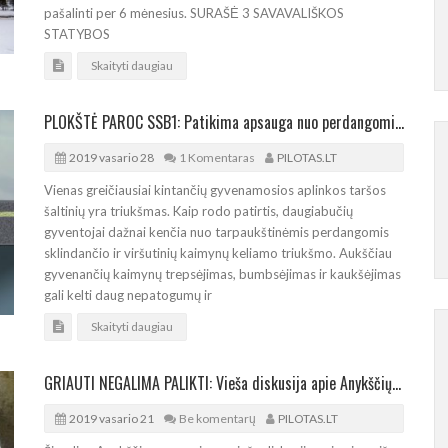
pašalinti per 6 mėnesius. SURAŠĖ 3 SAVAVALIŠKOS
STATYBOS
Skaityti daugiau
PLOKŠTĖ PAROC SSB1: Patikima apsauga nuo perdangomis sklindančio triukšmo
2019 vasario 28
1 Komentaras
PILOTAS.LT
Vienas greičiausiai kintančių gyvenamosios aplinkos taršos
šaltinių yra triukšmas. Kaip rodo patirtis, daugiabučių
gyventojai dažnai kenčia nuo tarpaukštinėmis perdangomis
sklindančio ir viršutinių kaimynų keliamo triukšmo. Aukščiau
gyvenančių kaimynų trepsėjimas, bumbsėjimas ir kaukšėjimas
gali kelti daug nepatogumų ir
Skaityti daugiau
GRIAUTI NEGALIMA PALIKTI: Vieša diskusija apie Anykščių užtvankos ateitį
2019 vasario 21
Be komentarų
PILOTAS.LT