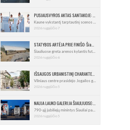
PUSIAUSVYROS AKTAS SANTAKOJE: „ConTempo 2026“ uždarys sudėtingas pasirodymas 8 m aukštyje
Kaune vykstantį tarptautinį scenos menų
2026 rugpjūčio 7
STATYBOS ARTĖJA PRIE FINIŠO: Šiaulių futbolo ir regbio maniežas įgavo kontūrus
Šiauliuose greta arenos kylantis futbolo
2026 rugpjūčio 6
IŠSAUGOS URBANISTINĮ CHARAKTERĮ: Vilniuje pradėtas Jogailos gatvės remontas
Vilniaus centre prasidėjo Jogailos gatvės
2026 rugpjūčio 5
NAUJA LAUKO GALERIJA ŠIAULIUOSE: Pirmoje ekspozicijoje – Eduardo Juchnevičiaus kūryba
790-ąjį jubiliejų minintys Šiauliai pasipildo
2026 rugpjūčio 5