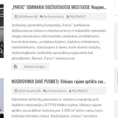
„PAROC“ SEMINARAI DIDŽIUOSIUOSE MIESTUOSE: Naujovės, tendencijos, sprendimai
2019 kovo 18
Be komentarų
PILOTAS.LT
Izoliacinių sprendimų kompanija „Paroc“ penkiuose
didžiuosiuose Lietuvos miestuose kovo ir balandžio mėnesiais
rengia nemokamus informacinius seminarus architektams,
konstruktoriams, projektuotojams, statybos inžinieriams,
statybininkams, statytojams ir tiems, kurie domisi statybų
technologijomis, izoliacinių sprendimų naujovėmis bei
aktualijomis. Šiemet „Paroc“ seminaruose
Skaityti daugiau
NUGRIOVIMUI DAVĖ PUSMETĮ: Vilniaus rajone aptikta savavališka rūmų imitacija
2019 vasario 28
2 Komentarai
PILOTAS.LT
Valstybinė teritorijų planavimo ir statybos inspekcija prie
Aplinkos ministerijos (VTPSI) Melkio kaime, Vilniaus rajone
aptiko savavališkai statomą per 2.000 m² ploto namą, kuris
imituoja istorinius rūmus. Statytojams „rūmus“ nurodyta