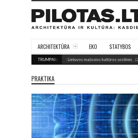
ARCHITEKTŪRA
EKO
STATYBOS
U: Išrinktos 2027-ųjų Lietuvos mažosios kultūros sostinės
TRUMPAI :
(2026 rugpjūči
PRAKTIKA