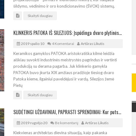
šildymo, vėdinimo ir oro kondicionavimo (ŠVOK) sistemų,
Skaityti daugiau
KLINKERIS PATOKA IŠ SILEZIJOS: Įspūdinga dvaro plytinės istorija
2019 spalio 10
4 Komentarai
Artūras Likutis
Keramikos gamyklos PATOKA aristokratiška kilmė leidžia
aiškiau suvokti industrinės meistrystės pagrindus ir vertinti
produkciją su derama pagarba. Juk klinkerio gamykla
PATOKA buvo įkurta XIX amžiaus pradžioje tiesiog dvaro
Patoka kieme, ilgainiui paveldėjusi ir vardą. Silezijos žemė
Pietų
Skaityti daugiau
SUDĖTINGI UŽDAVINIAI, PAPRASTI SPRENDIMAI: Kur putstiklis “Foamglas” nepakeičiamas
2019 rugsėjo 20
Be komentarų
Artūras Likutis
Kiekvienas architektas dievina situaciją, kaip pakanka