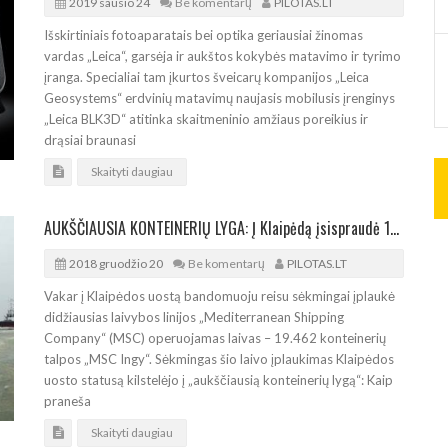
2019 sausio 24
Be komentarų
PILOTAS.LT
Išskirtiniais fotoaparatais bei optika geriausiai žinomas
vardas „Leica“, garsėja ir aukštos kokybės matavimo ir tyrimo
įranga. Specialiai tam įkurtos šveicarų kompanijos „Leica
Geosystems“ erdvinių matavimų naujasis mobilusis įrenginys
„Leica BLK3D“ atitinka skaitmeninio amžiaus poreikius ir
drąsiai braunasi
Skaityti daugiau
AUKŠČIAUSIA KONTEINERIŲ LYGA: Į Klaipėdą įsispraudė 19.462 TEU milžinas
2018 gruodžio 20
Be komentarų
PILOTAS.LT
Vakar į Klaipėdos uostą bandomuoju reisu sėkmingai įplaukė
didžiausias laivybos linijos „Mediterranean Shipping
Company“ (MSC) operuojamas laivas – 19.462 konteinerių
talpos „MSC Ingy“. Sėkmingas šio laivo įplaukimas Klaipėdos
uosto statusą kilstelėjo į „aukščiausią konteinerių lygą“: Kaip
praneša
Skaityti daugiau