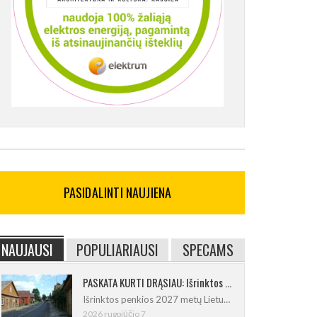
PASIDALINTI NAUJIENA
NAUJAUSI
POPULIARIAUSI
SPECAMS
PASKATA KURTI DRĄSIAU: Išrinktos 2027-ųjų Lietuvos mažosios kultūros sostinės
Išrinktos penkios 2027 metų Lietuvos
2026 rugpjūčio 7