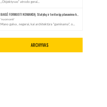
,,Objektyvas" atrodo gerai...
BAIGĖ FORMUOTI KOMANDĄ: Statybų ir teritorijų planavimo klausimus kuruos architektė
'nuomonė'
Mano galva , negerai, kai architektūra "gaminama", o...
ARCHYVAS