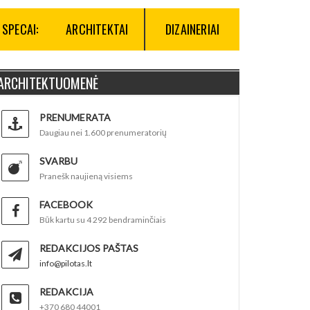
SPECAI:
ARCHITEKTAI
DIZAINERIAI
ARCHITEKTUOMENĖ
PRENUMERATA
Daugiau nei 1.600 prenumeratorių
SVARBU
Pranešk naujieną visiems
FACEBOOK
Būk kartu su 4 292 bendraminčiais
REDAKCIJOS PAŠTAS
info@pilotas.lt
REDAKCIJA
+370 680 44001