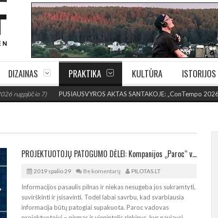
DIZAINAS
PRAKTIKA
KULTŪRA
ISTORIJOS
o 7)
PUSIAUSVYROS AKTAS SANTAKOJE: „ConTempo 2026“ uždarys sudė
PROJEKTUOTOJŲ PATOGUMO DĖLEI: Kompanijos „Paroc“ vadovas kasdieniam darbui
2019 spalio 29
Be komentarų
PILOTAS.LT
Informacijos pasaulis pilnas ir niekas nesugeba jos sukramtyti,
suvirškinti ir įsisavinti. Todėl labai savrbu, kad svarbiausia
informacija būtų patogiai supakuota. Paroc vadovas
projektuotojui – pirmas ir vienintelis rinkinys, kur naujausi