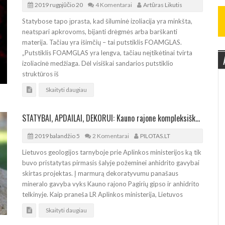
2019 rugpjūčio 20
4 Komentarai
Artūras Likutis
Statybose tapo įprasta, kad šiluminė izoliacija yra minkšta,
neatspari apkrovoms, bijanti drėgmės arba barškanti
materija. Tačiau yra išimčių – tai putstiklis FOAMGLAS.
„Putstiklis FOAMGLAS yra lengva, tačiau neįtikėtinai tvirta
izoliacinė medžiaga. Dėl visiškai sandarios putstiklio
struktūros iš
Skaityti daugiau
STATYBAI, APDAILAI, DEKORUI: Kauno rajone kompleksiškai išgaus anhidritą
2019 balandžio 5
2 Komentarai
PILOTAS.LT
Lietuvos geologijos tarnyboje prie Aplinkos ministerijos ką tik
buvo pristatytas pirmasis šalyje požeminei anhidrito gavybai
skirtas projektas. Į marmurą dekoratyvumu panašaus
mineralo gavyba vyks Kauno rajono Pagirių gipso ir anhidrito
telkinyje. Kaip praneša LR Aplinkos ministerija, Lietuvos
Skaityti daugiau