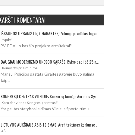
KARŠTI KOMENTARAI
IŠSAUGOS URBANISTINĮ CHARAKTERĮ: Vilniuje pradėtas Jogailos gatvės remontas
'pvpdv'
PV, PDV... o kas šio projekto architektai?...
DAUGIAU MODERNIZMO UNESCO SĄRAŠE: Išviso papildė 25 nauji paveldo objektai
'Jaunystės prisiminimai'
Manau, Policijos pastatą Giraitės gatvėje buvo galima
taip...
KONGRESŲ CENTRAS VILNIUJE: Konkursą laimėjo Aurimas Syrusas su „IMPLMNT architects“
'Kam dar vienas Kongresų centras?'
Yra gautas statybos leidimas Vilniaus Sporto rūmų...
LIETUVOS AUKČIAUSIASIS TEISMAS: Architektūros konkurse varžosi 8 rekonstrukcijos vizijos
'AŠ'