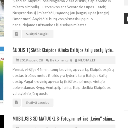
Šiandien Anykščiuose rengiama vieša diskusija apie vieno iš
miesto simbolių – užtvankos ant Šventosios upės – ateitį.
Nusprendus šį į miestiečių sąmonę jau įaugusį upės įrenginį
išmontuoti, Anykščiai būtų vos pirmasis upę nuo
nenaudojamos užtvankos išlaisvinęs miestas
Skaityti daugiau
ŠUOLIS TĘSIASI: Klaipėda išlieka Baltijos šalių uostų lyderiu
2019 sausio 28
Be komentarų
PILOTAS.LT
Pernai, viršijęs 46 mln. tonų krovinių apyvartą, Klaipėdos jūrų
uostas trečius metus iš eilės yra lyderis tarp Baltijos šalių
uostų. Pagal krovinių apyvartą jis išlieka pirmoje vietoje,
aplenkdamas Rygą, Ventspilį, Taliną. Kaip skelbia Klaipėdos
valstybinio jūrų uosto
Skaityti daugiau
MOBILUSIS 3D MATUOKLIS: Fotogrametrinė „Leica“ skina apdovanojimus