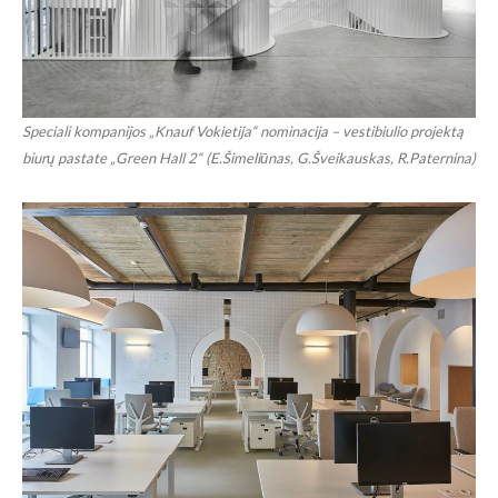
Speciali kompanijos „Knauf Vokietija“ nominacija – vestibiulio projektą
biurų pastate „Green Hall 2“ (E.Šimeliūnas, G.Šveikauskas, R.Paternina)