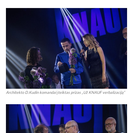
Architekto D.Kudin komandai įteiktas prizas „Už KNAUF verbalizaciją“