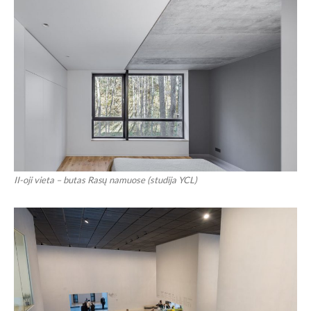
II-oji vieta – butas Rasų namuose (studija YCL)