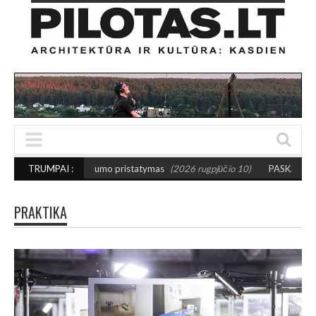
lbumo pristatymas
TRUMPAI :
(2026 rugpjūčio 10)
PASKATA KURTI DRĄSIAU: Išrinkt
PRAKTIKA