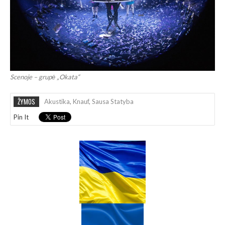
Scenoje – grupė „Okata“
ŽYMOS
Akustika
,
Knauf
,
Sausa Statyba
Pin It