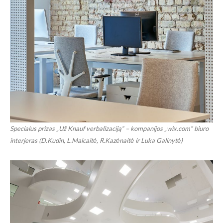
Specialus prizas „Už Knauf verbalizaciją“ – kompanijos „wix.com“ biuro
interjeras (D.Kudin, L.Malcaitė, R.Kazėnaitė ir Luka Galinytė)