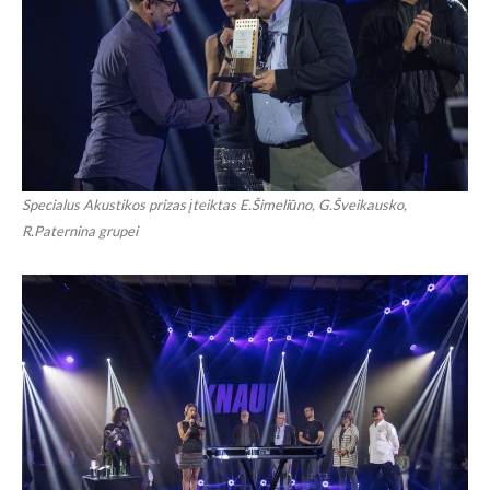
Specialus Akustikos prizas įteiktas E.Šimeliūno, G.Šveikausko,
R.Paternina grupei