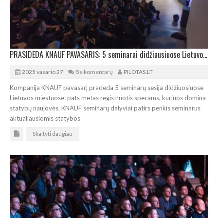
PRASIDEDA KNAUF PAVASARIS: 5 seminarai didžiausiuose Lietuvos miestuose
2025 vasario 27
Be komentarų
PILOTAS.LT
Kompanija KNAUF pavasarį pradeda 5 seminarų sesija didžiuosiuose
Lietuvos miestuose: pats metas registruotis specams, kuriuos domina
statybų naujovės. KNAUF seminarų dalyviai patirs penkis seminarus
aktualiausiomis statybos
Skaityti daugiau