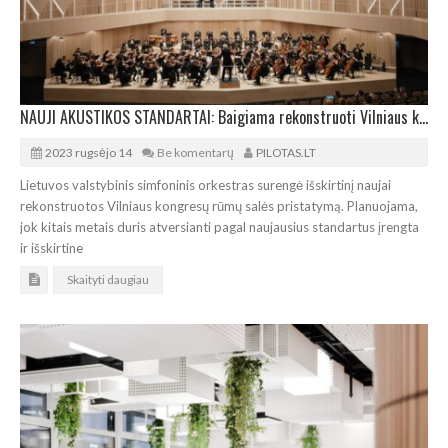
NAUJI AKUSTIKOS STANDARTAI: Baigiama rekonstruoti Vilniaus kongresų rūmų salė
2023 rugsėjo 14
Be komentarų
PILOTAS.LT
Lietuvos valstybinis simfoninis orkestras surengė išskirtinį naujai
rekonstruotos Vilniaus kongresų rūmų salės pristatymą. Planuojama,
jok kitais metais duris atversianti pagal naujausius standartus įrengta
ir išskirtine
Skaityti daugiau