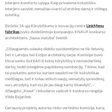
interjero komforto sąlyga. Kaip privaloma kokybiško
interjero savybė, nemažiau svarbi už erdvinę darną ir stilingą
estetiką.
Birželio 14-ąją Kūrybiškumo ir inovacijų centre
LinkMenų
fabrikas
įvyko dvidešimtojo kompanijos KNAUF konkurso
architektams „Sausa statyba“ šventė.
„Džiaugiamės sulaukę didelio susidomėjimo ne tik lietuvių,
bet ir Latvijos bei Estijos architektų tarpe. Komisijai buvo
tikrai sunku išsirinkti iš tokių kūrybiškų ir nestandartinių
darbų, todėl įsteigėme papildomų nominacijų. Tikime, kad
tai paskatins autorius kuriant naudoti ne tik kokybiškas
medžiagas, bet ir toliau ieškoti naujų, nematytų sprendimų,
nors atrodytų, kad visi jie jau daug kartų išbandyti“, –
džiaugėsi „Knauf“ rinkodaros vadovė ir konkurso rengėja
Vilda Bojarūnė.
Geriausių projektų autorius rinko vertinimo komisija, kurią