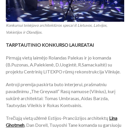
Konkursui teisėjavo architektūros specai iš Lietuvos, Latvijos,
Vokietijos ir Olandijos.
TARPTAUTINIO KONKURSO LAUREATAI
Pirmąją vietą laimėjo Rolandas Palekas ir jo komanda
(B.Puzonas, A.Palekienė, D.Uogintė, R.Samackaitė) su
projektu Centrinių LITEXPO rūmų rekonstrukcija Vilniuje.
Antroji premija paskirta buto interjerui, prašmatniu
pavadinimu „The Greywall“ Rasų namuose (Vilnius), kurį
sukūrė architektai: Tomas Umbrasas, Aidas Barzda,
Tautvydas Vileikis ir Rokas Kontvainis.
Trečiąją vietą užėmė Estijos-Prancūzijos architektų
Lina
Ghotmeh
, Dan Dorell, Tsuyoshi Tane komanda su garsiuoju