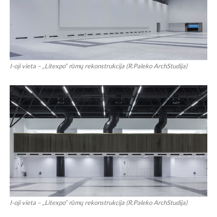
I-oji vieta – „Litexpo“ rūmų rekonstrukcija (R.Paleko ArchStudija)
I-oji vieta – „Litexpo“ rūmų rekonstrukcija (R.Paleko ArchStudija)