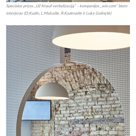
Specialus prizas „Už Knauf verbalizaciją“ – kompanijos „wix.com“ biuro
interjeras (D.Kudin, L.Malcaitė, R.Kazėnaitė ir Luka Galinytė)