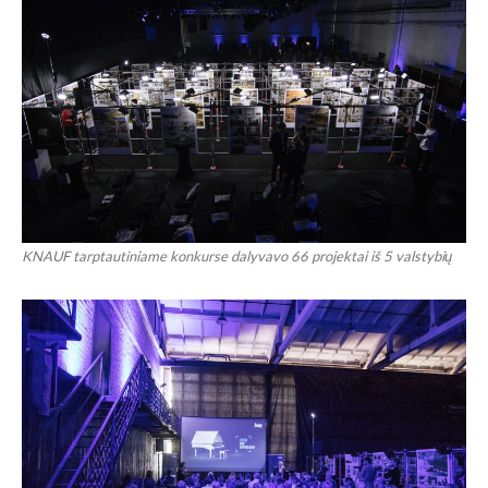
KNAUF tarptautiniame konkurse dalyvavo 66 projektai iš 5 valstybių