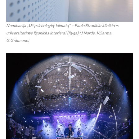
Nominacija „Už psichologinį klimatą“ – Paulo Stradinio klinikinės
universitetinės ligoninės interjerai (Ryga) (J.Norde, V.Sarma,
G.Grikmane)