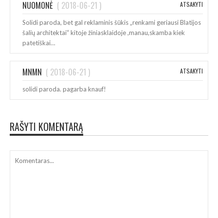
NUOMONĖ
(
2018-06-21
)
ATSAKYTI
Solidi paroda, bet gal reklaminis šūkis „renkami geriausi Blatijos
šalių architektai“ kitoje žiniasklaidoje ,manau,skamba kiek
patetiškai…
MNMN
(
2018-06-21
)
ATSAKYTI
solidi paroda. pagarba knauf!
RAŠYTI KOMENTARĄ