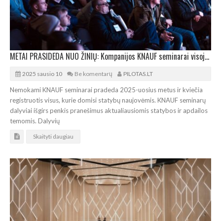
METAI PRASIDEDA NUO ŽINIŲ: Kompanijos KNAUF seminarai visoje Lietuvoje
2025 sausio 10
Be komentarų
PILOTAS.LT
Nemokami KNAUF seminarai pradeda 2025-uosius metus ir kviečia
registruotis visus, kurie domisi statybų naujovėmis. KNAUF seminarų
dalyviai išgirs penkis pranešimus aktualiausiomis statybos ir apdailos
temomis. Dalyvių
Skaityti daugiau