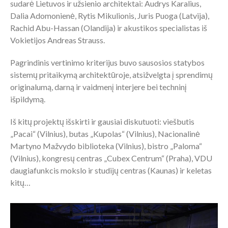
sudarė Lietuvos ir užsienio architektai: Audrys Karalius,
Dalia Adomonienė, Rytis Mikulionis, Juris Puoga (Latvija),
Rachid Abu-Hassan (Olandija) ir akustikos specialistas iš
Vokietijos Andreas Strauss.
Pagrindinis vertinimo kriterijus buvo sausosios statybos
sistemų pritaikymą architektūroje, atsižvelgta į sprendimų
originalumą, darną ir vaidmenį interjere bei techninį
išpildymą.
Iš kitų projektų išskirti ir gausiai diskutuoti: viešbutis
„Pacai“ (Vilnius), butas „Kupolas“ (Vilnius), Nacionalinė
Martyno Mažvydo biblioteka (Vilnius), bistro „Paloma“
(Vilnius), kongresų centras „Cubex Centrum“ (Praha), VDU
daugiafunkcis mokslo ir studijų centras (Kaunas) ir keletas
kitų…