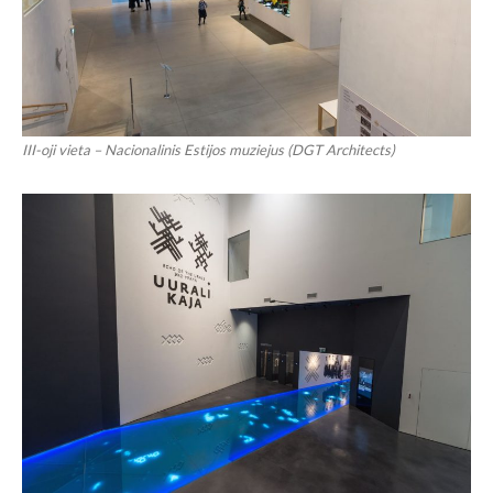
III-oji vieta – Nacionalinis Estijos muziejus (DGT Architects)