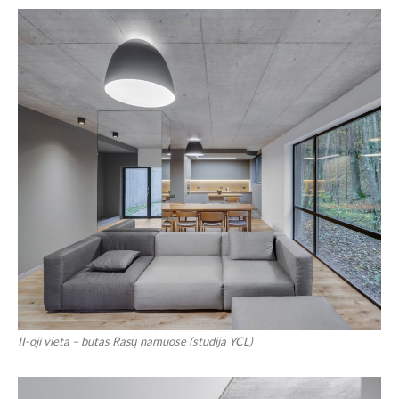
II-oji vieta – butas Rasų namuose (studija YCL)