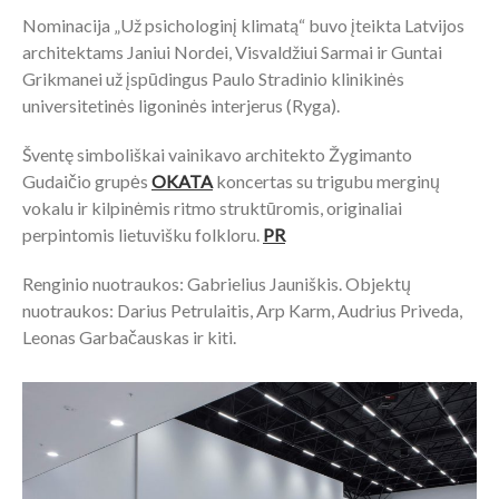
Nominacija „Už psichologinį klimatą“ buvo įteikta Latvijos
architektams Janiui Nordei, Visvaldžiui Sarmai ir Guntai
Grikmanei už įspūdingus Paulo Stradinio klinikinės
universitetinės ligoninės interjerus (Ryga).
Šventę simboliškai vainikavo architekto Žygimanto
Gudaičio grupės
OKATA
koncertas su trigubu merginų
vokalu ir kilpinėmis ritmo struktūromis, originaliai
perpintomis lietuvišku folkloru.
PR
Renginio nuotraukos: Gabrielius Jauniškis. Objektų
nuotraukos: Darius Petrulaitis, Arp Karm, Audrius Priveda,
Leonas Garbačauskas ir kiti.