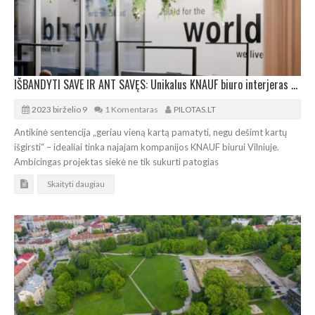
IŠBANDYTI SAVE IR ANT SAVĘS: Unikalus KNAUF biuro interjeras tapo patyrimine ekspozicija
2023 birželio 9
1 Komentaras
PILOTAS.LT
Antikinė sentencija „geriau vieną kartą pamatyti, negu dešimt kartų
išgirsti“ – idealiai tinka najajam kompanijos KNAUF biurui Vilniuje.
Ambicingas projektas siekė ne tik sukurti patogias
Skaityti daugiau