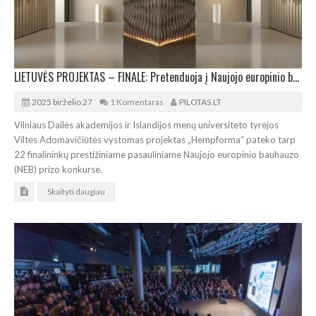
LIETUVĖS PROJEKTAS – FINALE: Pretenduoja į Naujojo europinio bauhauzo apdovanojimą
2025 birželio 27
1 Komentaras
PILOTAS.LT
Vilniaus Dailės akademijos ir Islandijos menų universiteto tyrėjos
Viltės Adomavičiūtės vystomas projektas „Hempforma“ pateko tarp
22 finalininkų prestižiniame pasauliniame Naujojo europinio bauhauzo
(NEB) prizo konkurse.
Skaityti daugiau