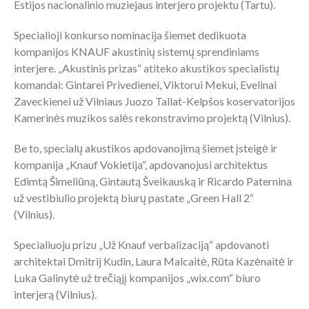
Estijos nacionalinio muziejaus interjero projektu (Tartu).
Specialioji konkurso nominacija šiemet dedikuota
kompanijos KNAUF akustinių sistemų sprendiniams
interjere. „Akustinis prizas“ atiteko akustikos specialistų
komandai: Gintarei Privedienei, Viktorui Mekui, Evelinai
Zaveckienei už Vilniaus Juozo Tallat-Kelpšos koservatorijos
Kamerinės muzikos salės rekonstravimo projektą (Vilnius).
Be to, specialų akustikos apdovanojimą šiemet įsteigė ir
kompanija „Knauf Vokietija“, apdovanojusi architektus
Edimtą Šimeliūną, Gintautą Šveikauską ir Ricardo Paternina
už vestibiulio projektą biurų pastate „Green Hall 2“
(Vilnius).
Specialiuoju prizu „Už Knauf verbalizaciją“ apdovanoti
architektai Dmitrij Kudin, Laura Malcaitė, Rūta Kazėnaitė ir
Luka Galinytė už trečiąjį kompanijos „wix.com“ biuro
interjerą (Vilnius).