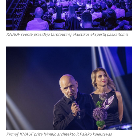
KNAUF šventė prasidėjo tarptautinių akustikos ekspertų paskaitomis
Pirmąjį KNAUF prizą laimėjo architekto R.Paleko kolektyvas