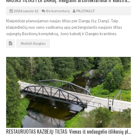
NAUJAS TILTAS PER DANGĘ: Rengiami architektūriniai ir konstrukciniai sprendiniai
2026 sausio 12
Be komentarų
PILOTAS.LT
Klaipėdoje planuojamas naujas tiltas per Dangę (t.y. Danę). Taip
klaipėdiečių nuo seno vadinamą upę peržengsiantis naujasis tiltas
sujungtų Bastionų kompleksą, Jono kalnelį ir Dangės krantines.
Skaityti daugiau
RESTAURUOTAS KAZBĖJŲ TILTAS: Vienas iš nedaugelio išlikusių plieninių santvarinių tiltų sostinėje