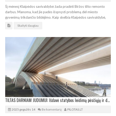
Šį mėnesį Klaipėdos savivaldybė žada pradėti Biržos tilto remonto
darbus. Manoma, kad jie padės išspręsti problemą dėl miesto
gyvenimą trikdančio bildėjimo. Kaip skelbia Klaipėdos savivaldybė,
Skaityti daugiau
TILTAS DARNIAM JUDUMUI: Išdavė statybos leidimą pėsčiųjų ir dviratininkų tiltui per Nerį
2025 gegužės 14
Be komentarų
PILOTAS.LT