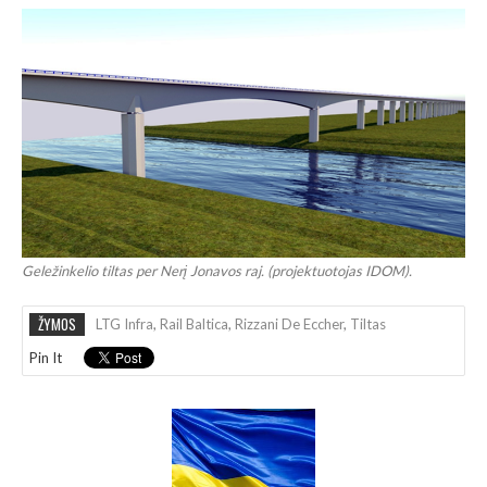
Geležinkelio tiltas per Nerį Jonavos raj. (projektuotojas IDOM).
ŽYMOS
LTG Infra
,
Rail Baltica
,
Rizzani De Eccher
,
Tiltas
Pin It