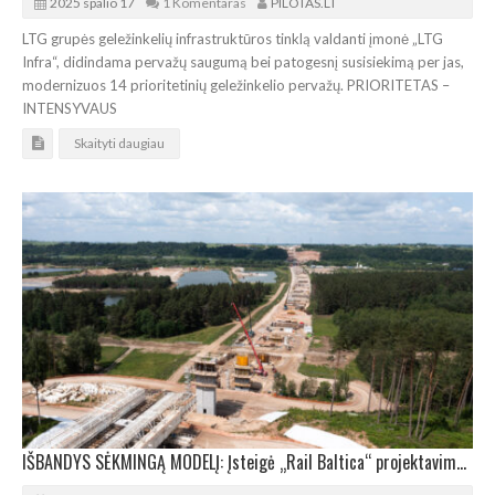
2025 spalio 17
1 Komentaras
PILOTAS.LT
LTG grupės geležinkelių infrastruktūros tinklą valdanti įmonė „LTG
Infra“, didindama pervažų saugumą bei patogesnį susisiekimą per jas,
modernizuos 14 prioritetinių geležinkelio pervažų. PRIORITETAS –
INTENSYVAUS
Skaityti daugiau
IŠBANDYS SĖKMINGĄ MODELĮ: Įsteigė „Rail Baltica“ projektavimo padalinį