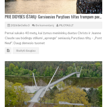
PRIE DIDYBĖS IŠTAKŲ: Garsiausias Paryžiaus tiltas trumpam pavirs atmosferiniu urvu
2026 birželio 3
Be komentarų
PILOTAS.LT
Pernai sukako 40 metų, kai žymus menininkų duetas Christo ir Jeanne
Claude sau būdingu stiliumi „aprengė“ seniausią Paryžiaus tiltą – „Pont
Neuf“. Daug dėmesio tuomet
Skaityti daugiau