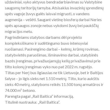
uždaviniai, vyko aktyvus bendradarbiavimas su Valstybine
saugomų teritorijų tarnyba. Atsisakius invazinių sprendimų
upės vagoje žuvys galės laisvai migruoti, o vandens
augmenija – vešėti. Saugant vietinę biosferą darbai Neries
upės apsaugos zonoje nebus vykdomi žuvų bei paukščių
migracijos metu.
Pagrindiniams statybos darbams dėl projekto
kompleksiškumo ir sudėtingumo buvo intensyviai
ruošiamasi. Pasirengimo darbai – kelmų, krūmų rovimas,
statybvietės paruošimas, išminavimo darbai, statybinės
bazės įrengimas, privažiuojamųjų kelių privažiavimui prie
tilto kolonų įrengimas vyko nuo pat 2022 m. rugsėjo.
Tiltas per Nerį bus ilgiausias ne tik Lietuvoje, bet ir Baltijos
šalyse – jo ilgis sieks net 1.510 metrų. Tilto, kurio aukštis
sieks 40 metrų, statyboms reikės 11.500 tonų armatūros ir
74.000 m² betono.
Parengta pagal „Rail Baltica“ informaciją.
Titulinė nuotrauka: „Rail Baltica“.