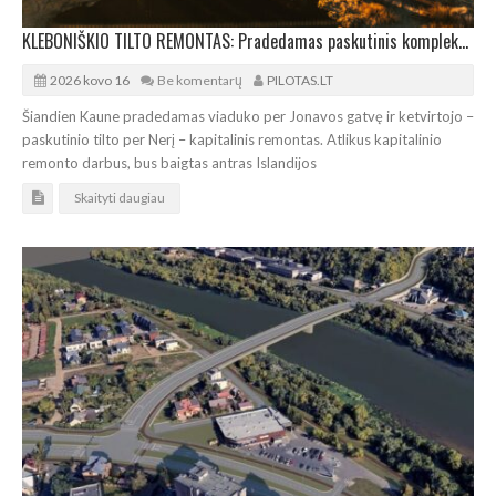
KLEBONIŠKIO TILTO REMONTAS: Pradedamas paskutinis komplekso rekonstrukcijos etapas
2026 kovo 16
Be komentarų
PILOTAS.LT
Šiandien Kaune pradedamas viaduko per Jonavos gatvę ir ketvirtojo –
paskutinio tilto per Nerį – kapitalinis remontas. Atlikus kapitalinio
remonto darbus, bus baigtas antras Islandijos
Skaityti daugiau