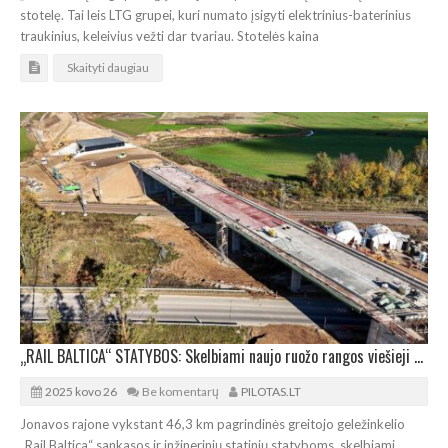
stotelę. Tai leis LTG grupei, kuri numato įsigyti elektrinius-baterinius
traukinius, keleivius vežti dar tvariau. Stotelės kaina
Skaityti daugiau
„RAIL BALTICA“ STATYBOS: Skelbiami naujo ruožo rangos viešieji pirkimai
2025 kovo 26
Be komentarų
PILOTAS.LT
Jonavos rajone vykstant 46,3 km pagrindinės greitojo geležinkelio
„Rail Baltica“ sankasos ir inžinerinių statinių statyboms, skelbiami