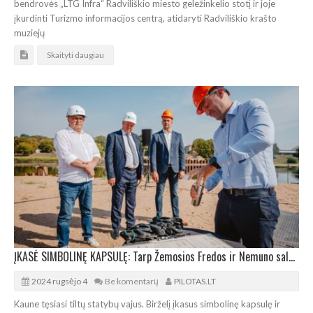
bendrovės „LTG Infra“ Radviliškio miesto geležinkelio stotį ir joje
įkurdinti Turizmo informacijos centrą, atidaryti Radviliškio krašto
muziejų
Skaityti daugiau
ĮKASĖ SIMBOLINĘ KAPSULĘ: Tarp Žemosios Fredos ir Nemuno salos statomas 258 m ilgio tiltas
2024 rugsėjo 4
Be komentarų
PILOTAS.LT
Kaune tęsiasi tiltų statybų vajus. Birželį įkasus simbolinę kapsulę ir