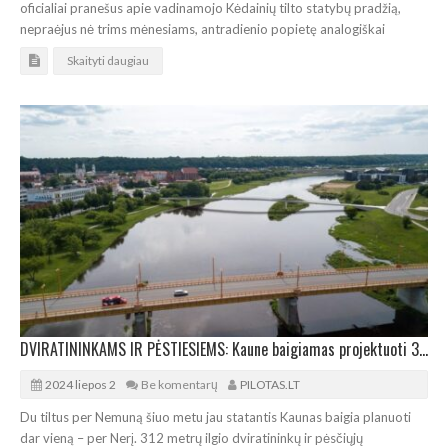
oficialiai pranešus apie vadinamojo Kėdainių tilto statybų pradžią,
nepraėjus nė trims mėnesiams, antradienio popietę analogiškai
Skaityti daugiau
DVIRATININKAMS IR PĖSTIESIEMS: Kaune baigiamas projektuoti 312 metrų tiltas per Nerį
2024 liepos 2
Be komentarų
PILOTAS.LT
Du tiltus per Nemuną šiuo metu jau statantis Kaunas baigia planuoti
dar vieną – per Nerį. 312 metrų ilgio dviratininkų ir pėsčiųjų