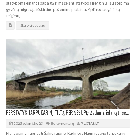
statyboms einant į pabaigą ir mažėjant statybos įrenginių, jau stebima
gyvūnų migracija išskirtine požemine pralaida. Aplinkosaugininkų
teigimu,
Skaityti daugiau
PERSTATYS TARPUKARINĮ TILTĄ PER ŠEŠUPĘ: Žadama išlaikyti senojo statinio išvaizdą
2025 balandžio 23
Be komentarų
PILOTAS.LT
Planuojama nugriauti Šakių rajone, Kudirkos Naumiestyje tarpukariu