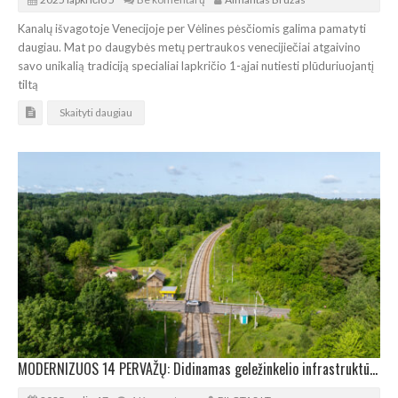
Kanalų išvagotoje Venecijoje per Vėlines pėsčiomis galima pamatyti
daugiau. Mat po daugybės metų pertraukos venecijiečiai atgaivino
savo unikalią tradiciją specialiai lapkričio 1-ąjai nutiesti plūduriuojantį
tiltą
Skaityti daugiau
MODERNIZUOS 14 PERVAŽŲ: Didinamas geležinkelio infrastruktūros saugumas