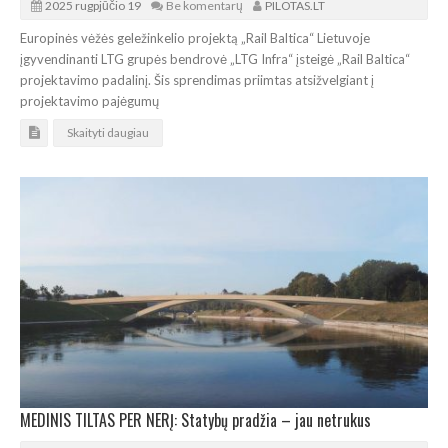
2025 rugpjūčio 19
Be komentarų
PILOTAS.LT
Europinės vėžės geležinkelio projektą „Rail Baltica“ Lietuvoje
įgyvendinanti LTG grupės bendrovė „LTG Infra“ įsteigė „Rail Baltica“
projektavimo padalinį. Šis sprendimas priimtas atsižvelgiant į
projektavimo pajėgumų
Skaityti daugiau
MEDINIS TILTAS PER NERĮ: Statybų pradžia – jau netrukus