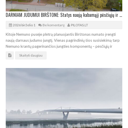
DARNIAM JUDUMUI BIRŠTONE: Statys naują kabamąjį pėsčiųjų ir dviračių tiltą
2026 birželio 1
Be komentarų
PILOTAS.LT
Kitoje Nemuno pusėje plėtrą planuojantis Birštonas numato įrengti
naują darnaus judumo jungtį. Vienas pagrindinių šios susisiekimą tarp
Nemuno krantų pagerinančios jungties komponentų – pėsčiųjų ir
Skaityti daugiau