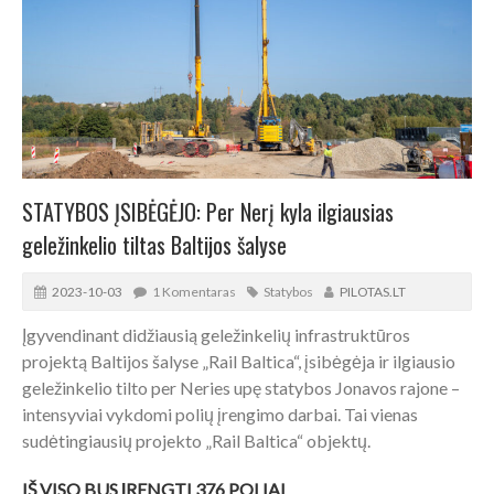
STATYBOS ĮSIBĖGĖJO: Per Nerį kyla ilgiausias
geležinkelio tiltas Baltijos šalyse
2023-10-03
1 Komentaras
Statybos
PILOTAS.LT
Įgyvendinant didžiausią geležinkelių infrastruktūros
projektą Baltijos šalyse „Rail Baltica“, įsibėgėja ir ilgiausio
geležinkelio tilto per Neries upę statybos Jonavos rajone –
intensyviai vykdomi polių įrengimo darbai. Tai vienas
sudėtingiausių projekto „Rail Baltica“ objektų.
IŠ VISO BUS ĮRENGTI 376 POLIAI