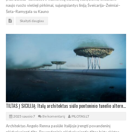
naujo ruožo viešieji pirkimai, sujungsiantys liniją Šveicarija–Žeimiai–
Šėta–Ramygala su Kauno
Skaityti daugiau
TILTAS Į SICILIJĄ: Italų architektas siūlo pontoninio tunelio alternatyvą
2025 sausio 7
Be komentarų
PILOTAS.LT
Architektas Angelo Renna pasiūlė Italijoje įrengti povandeninį
plūduriuojantį tiltą. Povandeninis plūduriuojantis tiltas būtų skirtas