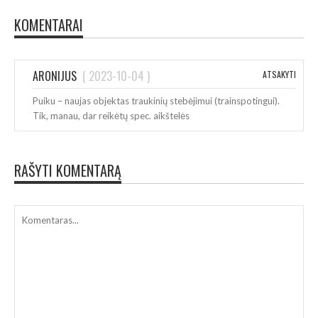
KOMENTARAI
ARONIJUS
(
2023-10-04
)
ATSAKYTI
Puiku – naujas objektas traukinių stebėjimui (trainspotingui).
Tik, manau, dar reikėtų spec. aikštelės
RAŠYTI KOMENTARĄ