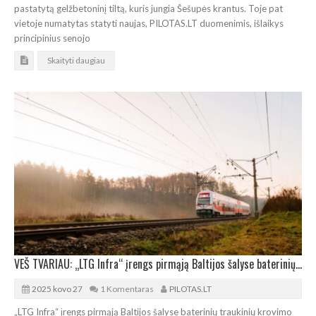
pastatytą gelžbetoninį tiltą, kuris jungia Šešupės krantus. Toje pat
vietoje numatytas statyti naujas, PILOTAS.LT duomenimis, išlaikys
principinius senojo
Skaityti daugiau
VEŠ TVARIAU: „LTG Infra“ įrengs pirmąją Baltijos šalyse baterinių traukinių krovimo stotelę
2025 kovo 27
1 Komentaras
PILOTAS.LT
„LTG Infra“ įrengs pirmąją Baltijos šalyse baterinių traukinių krovimo