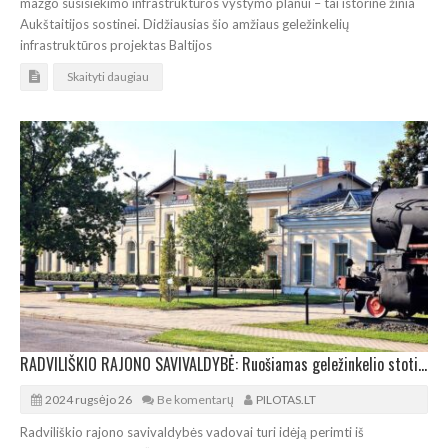
mazgo susisiekimo infrastruktūros vystymo planui – tai istorinė žinia
Aukštaitijos sostinei. Didžiausias šio amžiaus geležinkelių
infrastruktūros projektas Baltijos
Skaityti daugiau
RADVILIŠKIO RAJONO SAVIVALDYBĖ: Ruošiamas geležinkelio stoties įveiklinimo scenarijus
2024 rugsėjo 26
Be komentarų
PILOTAS.LT
Radviliškio rajono savivaldybės vadovai turi idėją perimti iš