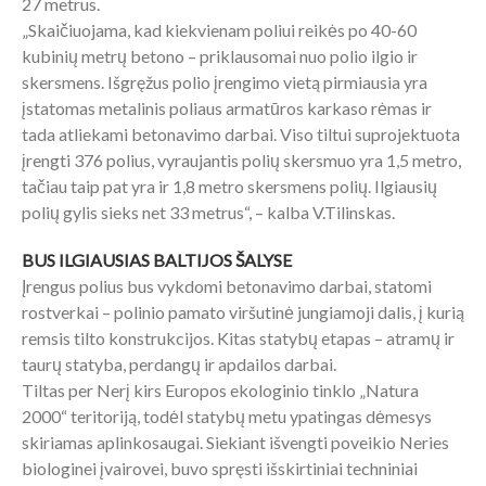
27 metrus.
„Skaičiuojama, kad kiekvienam poliui reikės po 40-60
kubinių metrų betono – priklausomai nuo polio ilgio ir
skersmens. Išgręžus polio įrengimo vietą pirmiausia yra
įstatomas metalinis poliaus armatūros karkaso rėmas ir
tada atliekami betonavimo darbai. Viso tiltui suprojektuota
įrengti 376 polius, vyraujantis polių skersmuo yra 1,5 metro,
tačiau taip pat yra ir 1,8 metro skersmens polių. Ilgiausių
polių gylis sieks net 33 metrus“, – kalba V.Tilinskas.
BUS ILGIAUSIAS BALTIJOS ŠALYSE
Įrengus polius bus vykdomi betonavimo darbai, statomi
rostverkai – polinio pamato viršutinė jungiamoji dalis, į kurią
remsis tilto konstrukcijos. Kitas statybų etapas – atramų ir
taurų statyba, perdangų ir apdailos darbai.
Tiltas per Nerį kirs Europos ekologinio tinklo „Natura
2000“ teritoriją, todėl statybų metu ypatingas dėmesys
skiriamas aplinkosaugai. Siekiant išvengti poveikio Neries
biologinei įvairovei, buvo spręsti išskirtiniai techniniai