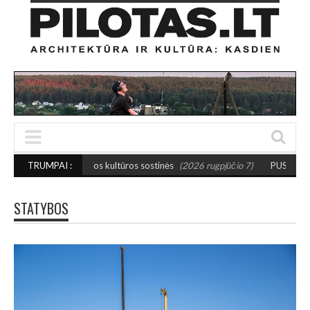
sios kultūros sostinės
TRUMPAI :
(2026 rugpjūčio 7)
PUSIAUSVYROS AKTAS SANTAK
STATYBOS