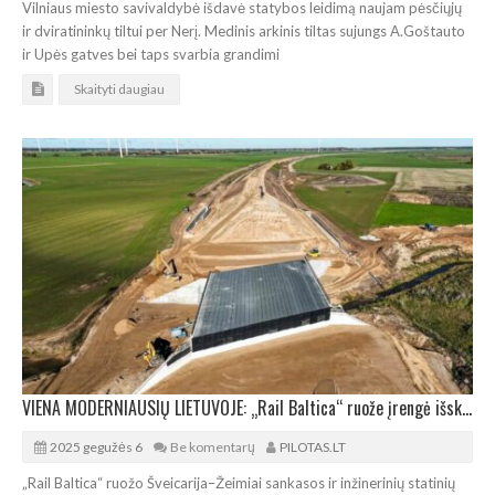
Vilniaus miesto savivaldybė išdavė statybos leidimą naujam pėsčiųjų
ir dviratininkų tiltui per Nerį. Medinis arkinis tiltas sujungs A.Goštauto
ir Upės gatves bei taps svarbia grandimi
Skaityti daugiau
VIENA MODERNIAUSIŲ LIETUVOJE: „Rail Baltica“ ruože įrengė išskirtinę gyvūnų pralaidą
2025 gegužės 6
Be komentarų
PILOTAS.LT
„Rail Baltica“ ruožo Šveicarija–Žeimiai sankasos ir inžinerinių statinių