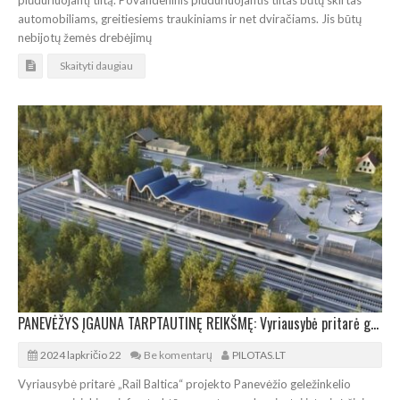
automobiliams, greitiesiems traukiniams ir net dviračiams. Jis būtų
nebijotų žemės drebėjimų
Skaityti daugiau
PANEVĖŽYS ĮGAUNA TARPTAUTINĘ REIKŠMĘ: Vyriausybė pritarė geležinkelio mazgo vystymo planui
2024 lapkričio 22
Be komentarų
PILOTAS.LT
Vyriausybė pritarė „Rail Baltica“ projekto Panevėžio geležinkelio