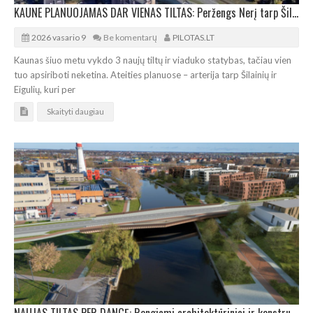
KAUNE PLANUOJAMAS DAR VIENAS TILTAS: Peržengs Nerį tarp Šilainių ir Eigulių
2026 vasario 9
Be komentarų
PILOTAS.LT
Kaunas šiuo metu vykdo 3 naujų tiltų ir viaduko statybas, tačiau vien
tuo apsiriboti neketina. Ateities planuose – arterija tarp Šilainių ir
Eigulių, kuri per
Skaityti daugiau