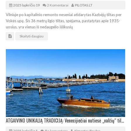
2025 lapkričio 19
2 Komentarai
PILOTAS.LT
Vilniuje po kapitalinio remonto neseniai atidarytas Kazbėjų tiltas per
Vokės upę. Šis 36 metrų ilgio tiltas, spėjama, pastatytas apie 1935-
uosius, yra vienas iš nedaugelio išlikusių
Skaityti daugiau
ATGAIVINO UNIKALIĄ TRADICIJĄ: Venecijiečiai nutiesė „valčių“ tiltą į Mirusiųjų salą
2025 lapkričio 5
Be komentarų
Almantas Bružas