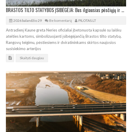
BRASTOS TILTO STATYBOS ĮSIBĖGĖJA: Bus ilgiausias pėsčiųjų ir dviratininkų tiltas per upę šalyje
2026 balandžio 29
Be komentarų
PILOTAS.LT
Antradienį Kaune greta Neries oficialiai įbetonuota kapsulė su laišku
ateities kartoms, simbolizuojanti įsibėgėjančią Brastos tilto statybą.
Rangovų teigimu, pėstiesiems ir dviratininkams skirtos naujosios
susisiekimo arterijos
Skaityti daugiau