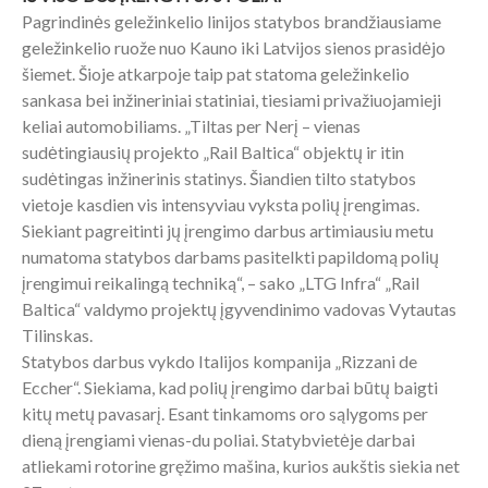
Pagrindinės geležinkelio linijos statybos brandžiausiame
geležinkelio ruože nuo Kauno iki Latvijos sienos prasidėjo
šiemet. Šioje atkarpoje taip pat statoma geležinkelio
sankasa bei inžineriniai statiniai, tiesiami privažiuojamieji
keliai automobiliams. „Tiltas per Nerį – vienas
sudėtingiausių projekto „Rail Baltica“ objektų ir itin
sudėtingas inžinerinis statinys. Šiandien tilto statybos
vietoje kasdien vis intensyviau vyksta polių įrengimas.
Siekiant pagreitinti jų įrengimo darbus artimiausiu metu
numatoma statybos darbams pasitelkti papildomą polių
įrengimui reikalingą techniką“, – sako „LTG Infra“ „Rail
Baltica“ valdymo projektų įgyvendinimo vadovas Vytautas
Tilinskas.
Statybos darbus vykdo Italijos kompanija „Rizzani de
Eccher“. Siekiama, kad polių įrengimo darbai būtų baigti
kitų metų pavasarį. Esant tinkamoms oro sąlygoms per
dieną įrengiami vienas-du poliai. Statybvietėje darbai
atliekami rotorine gręžimo mašina, kurios aukštis siekia net