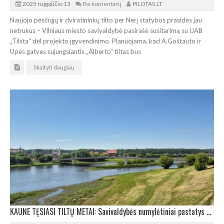
2025 rugpjūčio 13
Be komentarų
PILOTAS.LT
Naujojo pėsčiųjų ir dviratininkų tilto per Nerį statybos prasidės jau
netrukus – Vilniaus miesto savivaldybė pasirašė susitarimą su UAB
„Tilsta“ dėl projekto įgyvendinimo. Planuojama, kad A.Goštauto ir
Upės gatves sujungsiantis „Alberto“ tiltas bus
Skaityti daugiau
KAUNE TĘSIASI TILTŲ METAI: Savivaldybės numylėtiniai pastatys dar vieną tiltą