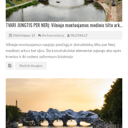
TVARI JUNGTIS PER NERĮ: Vilniuje montuojamos medinio tilto arkos bei sijos
2026 liepos 13
Be komentarų
PILOTAS.LT
Vilniuje montuojamos naujojo pėsčiųjų ir dviratininkų tilto per Nerį
medinės arkos bei sijos. Šie konstrukciniai elementai sujungs abu upės
krantus ir iki rudens suformuos būsimojo
Skaityti daugiau