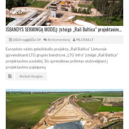
IŠBANDYS SĖKMINGĄ MODELĮ: Įsteigė „Rail Baltica“ projektavimo padalinį
2025 rugpjūčio 19
Be komentarų
PILOTAS.LT
Europinės vėžės geležinkelio projektą „Rail Baltica“ Lietuvoje
įgyvendinanti LTG grupės bendrovė „LTG Infra“ įsteigė „Rail Baltica“
projektavimo padalinį. Šis sprendimas priimtas atsižvelgiant į
projektavimo pajėgumų
Skaityti daugiau