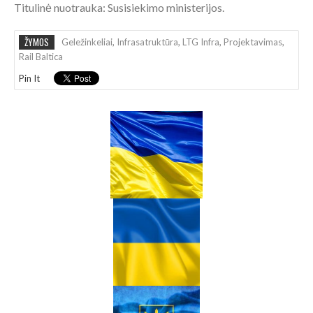
Titulinė nuotrauka: Susisiekimo ministerijos.
ŽYMOS
Geležinkeliai
,
Infrasatruktūra
,
LTG Infra
,
Projektavimas
,
Rail Baltica
Pin It