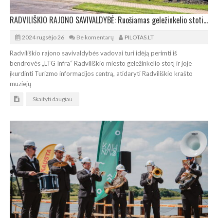
RADVILIŠKIO RAJONO SAVIVALDYBĖ: Ruošiamas geležinkelio stoties įveiklinimo scenarijus
2024 rugsėjo 26
Be komentarų
PILOTAS.LT
Radviliškio rajono savivaldybės vadovai turi idėją perimti iš
bendrovės „LTG Infra“ Radviliškio miesto geležinkelio stotį ir joje
įkurdinti Turizmo informacijos centrą, atidaryti Radviliškio krašto
muziejų
Skaityti daugiau