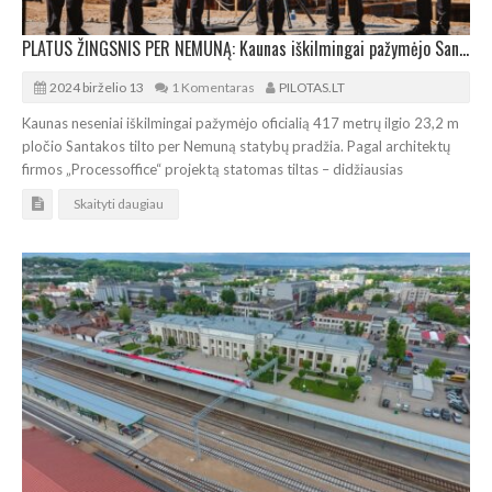
PLATUS ŽINGSNIS PER NEMUNĄ: Kaunas iškilmingai pažymėjo Santakos tilto statybų pradžią
2024 birželio 13
1 Komentaras
PILOTAS.LT
Kaunas neseniai iškilmingai pažymėjo oficialią 417 metrų ilgio 23,2 m
pločio Santakos tilto per Nemuną statybų pradžia. Pagal architektų
firmos „Processoffice“ projektą statomas tiltas – didžiausias
Skaityti daugiau