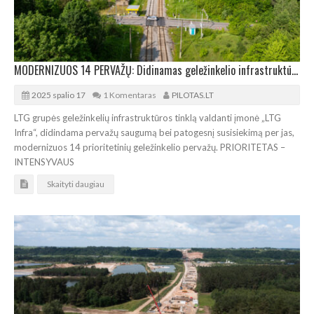
MODERNIZUOS 14 PERVAŽŲ: Didinamas geležinkelio infrastruktūros saugumas
2025 spalio 17
1 Komentaras
PILOTAS.LT
LTG grupės geležinkelių infrastruktūros tinklą valdanti įmonė „LTG
Infra“, didindama pervažų saugumą bei patogesnį susisiekimą per jas,
modernizuos 14 prioritetinių geležinkelio pervažų. PRIORITETAS –
INTENSYVAUS
Skaityti daugiau