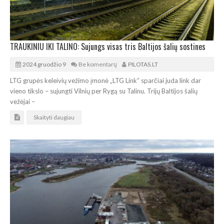
TRAUKINIU IKI TALINO: Sujungs visas tris Baltijos šalių sostines
2024 gruodžio 9
Be komentarų
PILOTAS.LT
LTG grupės keleivių vežimo įmonė „LTG Link“ sparčiai juda link dar
vieno tikslo – sujungti Vilnių per Rygą su Talinu. Trijų Baltijos šalių
vežėjai –
Skaityti daugiau