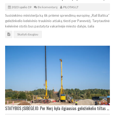
2023 spalio 19
Be komentarų
PILOTAS.LT
Susisiekimo ministerija ką tik priėmė sprendimą europinę „Rail Baltica“
geležinkelio keleivinio traukinio atšaką tiesti per Panevėžį. Tarptautinė
keleivinė stotis bus pastatyta vakarinėje miesto dalyje, šalia
Skaityti daugiau
STATYBOS ĮSIBĖGĖJO: Per Nerį kyla ilgiausias geležinkelio tiltas Baltijos šalyse