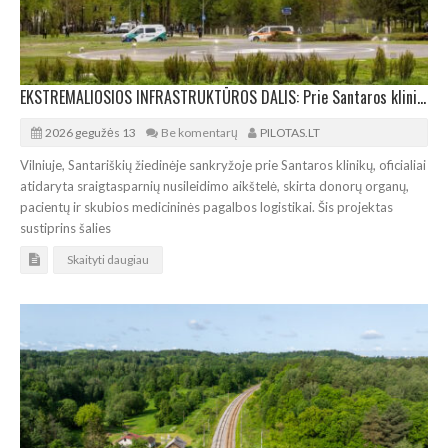
EKSTREMALIOSIOS INFRASTRUKTŪROS DALIS: Prie Santaros klinikų atidaryta sraigtasparnių aikštelė
2026 gegužės 13
Be komentarų
PILOTAS.LT
Vilniuje, Santariškių žiedinėje sankryžoje prie Santaros klinikų, oficialiai
atidaryta sraigtasparnių nusileidimo aikštelė, skirta donorų organų,
pacientų ir skubios medicininės pagalbos logistikai. Šis projektas
sustiprins šalies
Skaityti daugiau