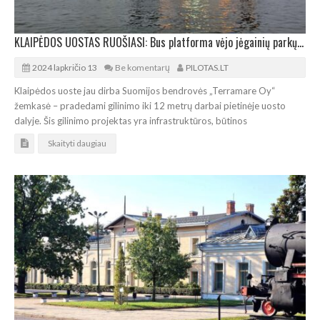
KLAIPĖDOS UOSTAS RUOŠIASI: Bus platforma vėjo jėgainių parkų statybai jūroje
2024 lapkričio 13
Be komentarų
PILOTAS.LT
Klaipėdos uoste jau dirba Suomijos bendrovės „Terramare Oy“
žemkasė – pradedami gilinimo iki 12 metrų darbai pietinėje uosto
dalyje. Šis gilinimo projektas yra infrastruktūros, būtinos
Skaityti daugiau