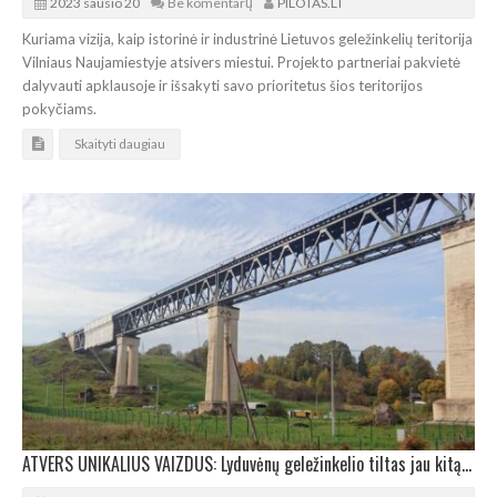
2023 sausio 20
Be komentarų
PILOTAS.LT
Kuriama vizija, kaip istorinė ir industrinė Lietuvos geležinkelių teritorija
Vilniaus Naujamiestyje atsivers miestui. Projekto partneriai pakvietė
dalyvauti apklausoje ir išsakyti savo prioritetus šios teritorijos
pokyčiams.
Skaityti daugiau
ATVERS UNIKALIUS VAIZDUS: Lyduvėnų geležinkelio tiltas jau kitą vasarą priims lankytojus