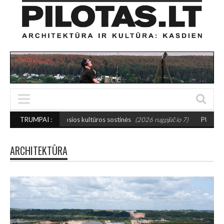
žosios kultūros sostinės
TRUMPAI :
(2026 rugpjūčio 7)
PUSIAUSVYROS AKTAS SANT
ARCHITEKTŪRA