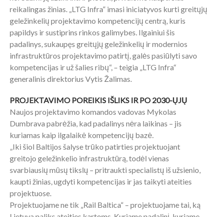
reikalingas žinias. „LTG Infra“ imasi iniciatyvos kurti greitųjų
geležinkelių projektavimo kompetencijų centrą, kuris
papildys ir sustiprins rinkos galimybes. Ilgainiui šis
padalinys, sukaupęs greitųjų geležinkelių ir modernios
infrastruktūros projektavimo patirtį, galės pasiūlyti savo
kompetencijas ir už šalies ribų“, – teigia „LTG Infra“
generalinis direktorius Vytis Žalimas.
PROJEKTAVIMO POREIKIS IŠLIKS IR PO 2030-ŲJŲ
Naujos projektavimo komandos vadovas Mykolas
Dumbrava pabrėžia, kad padalinys nėra laikinas – jis
kuriamas kaip ilgalaikė kompetencijų bazė.
„Iki šiol Baltijos šalyse trūko patirties projektuojant
greitojo geležinkelio infrastruktūrą, todėl vienas
svarbiausių mūsų tikslų – pritraukti specialistų iš užsienio,
kaupti žinias, ugdyti kompetencijas ir jas taikyti ateities
projektuose.
Projektuojame ne tik „Rail Baltica“ – projektuojame tai, ką
Lietuva paliks ateities kartoms. Kuriame padalinį, kuriame