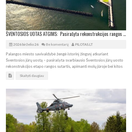
ŠVENTOSIOS UOTAS ATGIMS: Pasirašyta rekonstrukcijos rangos sutartis
2026 birželio 26
Be komentarų
PILOTAS.LT
Palangos miesto savivaldybė žengė istorinį žingsnį atkuriant
Šventosios jūrų uostą – pasirašyta svarbiausio Šventosios jūrų uosto
rekonstrukcijos etapo rangos sutartis, apimanti molų jūroje bei kitos
Skaityti daugiau