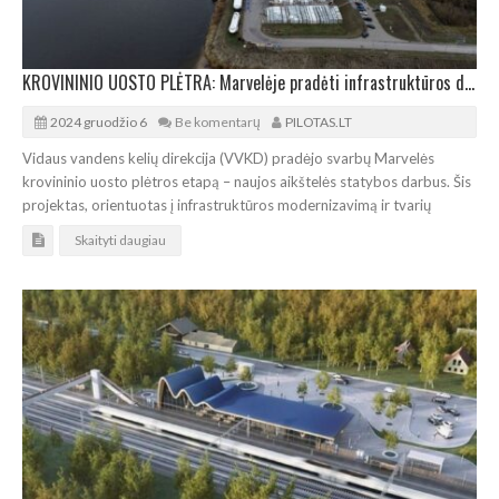
KROVININIO UOSTO PLĖTRA: Marvelėje pradėti infrastruktūros darbai
2024 gruodžio 6
Be komentarų
PILOTAS.LT
Vidaus vandens kelių direkcija (VVKD) pradėjo svarbų Marvelės
krovininio uosto plėtros etapą – naujos aikštelės statybos darbus. Šis
projektas, orientuotas į infrastruktūros modernizavimą ir tvarių
Skaityti daugiau