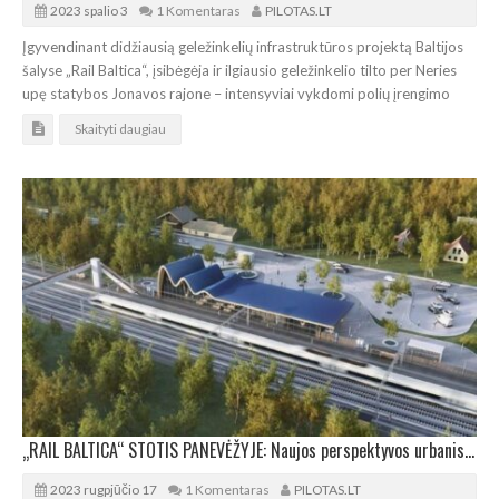
2023 spalio 3
1 Komentaras
PILOTAS.LT
Įgyvendinant didžiausią geležinkelių infrastruktūros projektą Baltijos
šalyse „Rail Baltica“, įsibėgėja ir ilgiausio geležinkelio tilto per Neries
upę statybos Jonavos rajone – intensyviai vykdomi polių įrengimo
Skaityti daugiau
„RAIL BALTICA“ STOTIS PANEVĖŽYJE: Naujos perspektyvos urbanistinei plėtrai
2023 rugpjūčio 17
1 Komentaras
PILOTAS.LT