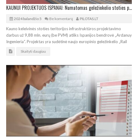
KAUNUI PROJEKTUOS ISPANAI: Numatomas geležinkelio stoties pajėgumų augimas
2024 balandžio 5
Be komentarų
PILOTAS.LT
Kauno keleivinės stoties teritorijos infrastruktūros projektavimo
darbus už 9,88 mln. eurų (be PVM) atliks Ispanijos bendrovė „Ardanuy
Ingenieria“. Projektas yra sudėtinė naujo europinio geležinkelio „Rail
Skaityti daugiau