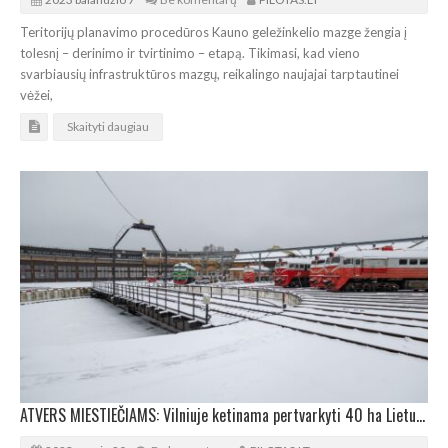
Teritorijų planavimo procedūros Kauno geležinkelio mazge žengia į
tolesnį – derinimo ir tvirtinimo – etapą. Tikimasi, kad vieno
svarbiausių infrastruktūros mazgų, reikalingo naujajai tarptautinei
vėžei,
Skaityti daugiau
ATVERS MIESTIEČIAMS: Vilniuje ketinama pertvarkyti 40 ha Lietuvos geležinkelių teritorijos