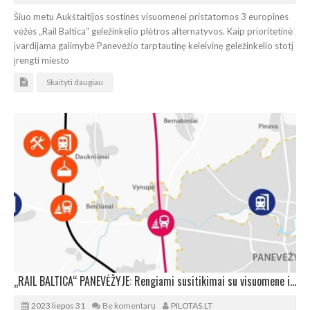
Šiuo metu Aukštaitijos sostinės visuomenei pristatomos 3 europinės
vėžės „Rail Baltica“ geležinkelio plėtros alternatyvos. Kaip prioritetinė
įvardijama galimybė Panevėžio tarptautinę keleivinę geležinkelio stotį
įrengti miesto
Skaityti daugiau
„RAIL BALTICA“ PANEVĖŽYJE: Rengiami susitikimai su visuomene ir viešas pristatymas
2023 liepos 31
Be komentarų
PILOTAS.LT