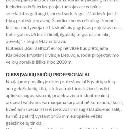
kiekvienas inžinierius, projektuotojas ar techninis
specialistas gali augti, spręsti sudėtingus iššūkius ir jausti
tikrą profesinę prasmę. Šiandien mums reikalingi žmonės,
kuriuos motyvuoja ne tik skaičiais pagrįstas projektavimas,
bet ir galimybė kurti didelį, ilgalaikį teigiamą socialinį
poveikį“, – teigia M.Dumbrava.
Nutiesus „Rail Baltica“, europinė vėžė bus plėtojama
Klaipėdos kryptimi ir visoje Lietuvoje, todėl projektavimo
veiklų poreikis išliks ir po 2030 m.
DIRBS ĮVAIRIŲ SRIČIŲ PROFESIONALAI
Naujajame padalinyje dirbs profesionalai iš įvairių sričių –
nuo geležinkelių, tiltų ir infrastruktūros inžinerijos iki
aplinkosaugos, sistemų projektavimo ir skaitmeninių
procesų valdymo. Formuojama tarptautinė komanda, į kurią
kviečiami specialistai iš Lietuvos ir draugiškų užsienio šalių,
turinčių patirtį vystant 1435 mm europinės vėžės
geležinkelių tinklą.