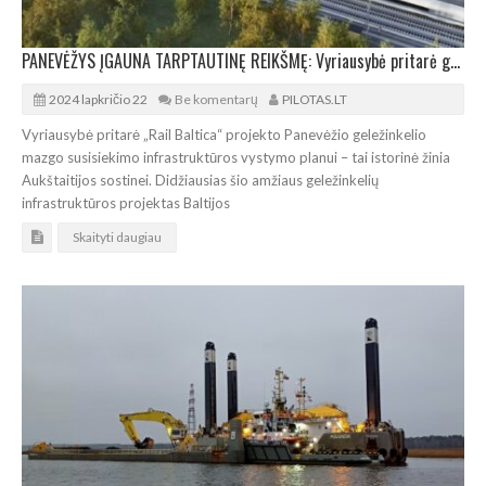
PANEVĖŽYS ĮGAUNA TARPTAUTINĘ REIKŠMĘ: Vyriausybė pritarė geležinkelio mazgo vystymo planui
2024 lapkričio 22
Be komentarų
PILOTAS.LT
Vyriausybė pritarė „Rail Baltica“ projekto Panevėžio geležinkelio
mazgo susisiekimo infrastruktūros vystymo planui – tai istorinė žinia
Aukštaitijos sostinei. Didžiausias šio amžiaus geležinkelių
infrastruktūros projektas Baltijos
Skaityti daugiau