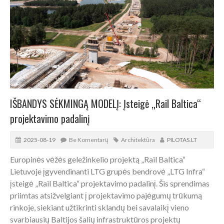
IŠBANDYS SĖKMINGĄ MODELĮ: Įsteigė „Rail Baltica“
projektavimo padalinį
2025-08-19
Be Komentarų
Architektūra
PILOTAS.LT
Europinės vėžės geležinkelio projektą „Rail Baltica“
Lietuvoje įgyvendinanti LTG grupės bendrovė „LTG Infra“
įsteigė „Rail Baltica“ projektavimo padalinį. Šis sprendimas
priimtas atsižvelgiant į projektavimo pajėgumų trūkumą
rinkoje, siekiant užtikrinti sklandų bei savalaikį vieno
svarbiausių Baltijos šalių infrastruktūros projektų