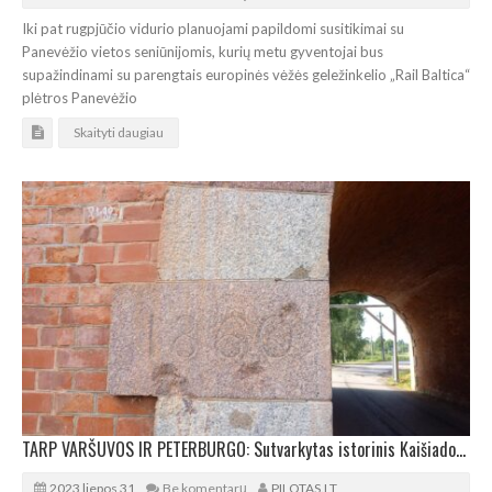
Iki pat rugpjūčio vidurio planuojami papildomi susitikimai su
Panevėžio vietos seniūnijomis, kurių metu gyventojai bus
supažindinami su parengtais europinės vėžės geležinkelio „Rail Baltica“
plėtros Panevėžio
Skaityti daugiau
TARP VARŠUVOS IR PETERBURGO: Sutvarkytas istorinis Kaišiadorių geležinkelio viadukas
2023 liepos 31
Be komentarų
PILOTAS.LT