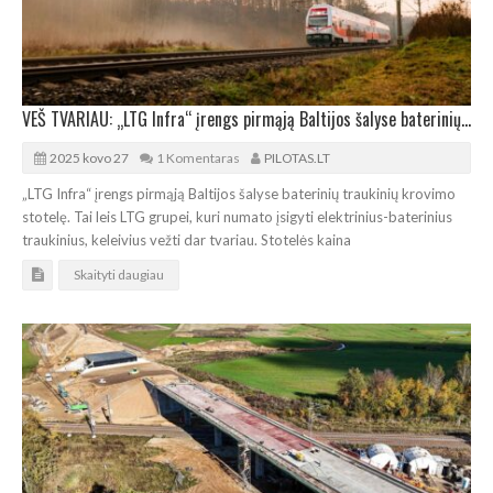
VEŠ TVARIAU: „LTG Infra“ įrengs pirmąją Baltijos šalyse baterinių traukinių krovimo stotelę
2025 kovo 27
1 Komentaras
PILOTAS.LT
„LTG Infra“ įrengs pirmąją Baltijos šalyse baterinių traukinių krovimo
stotelę. Tai leis LTG grupei, kuri numato įsigyti elektrinius-baterinius
traukinius, keleivius vežti dar tvariau. Stotelės kaina
Skaityti daugiau