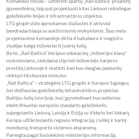
Komandos tikslas – užtikrinti spartų „Rail Baltica“ projektų
įgyvendinimą, taip pat projektuoti kitas Lietuvai reikalingas
geležinkelio linijas ir infrastruktūros objektus.
LTG grupė siūlo apmokamas stažuotes ir aktyviai
bendradarbiauja su aukštosiomis mokyklomis. Šiuo metu
projektavimo komandoje dirba 4 bakalauro ir magistro
studijas baigę inžinieriai iš įvairių šalių.
Be to, „Rail Baltica“ inicijavo edukacinę „Inžinerijos klasę“
moksleiviams, siekdama stiprinti inžinerinės karjeros
prestižą Lietuvoje ir skatinti, kad kuo daugiau jaunuolių
rinktųsi tiksliuosius mokslus.
„Rail Baltica“ – strateginis LTG grupės ir Europos Sąjungos
bei didžiausias geležinkelių infrastruktūros projektas
Baltijos šalių istorijoje, kurį įgyvendinant bus nutiestas
elektrifikuotas europinio standarto geležinkelis,
sujungsiantis Lietuvą, Latviją ir Estiją su Vidurio bei Vakarų
Europa, užtikrinsiantis regiono integraciją, civilinį ir karinį
mobilumą, transporto sistemos atsparumą.
Parengta pagal Susisiekimo ministerijos informaciją.