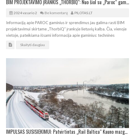
BIM PROJEKTAVIMO ĮRANKIS „THORBIQ“: Nuo šiol su „Paroc“ gaminiais
2024 vasario 2
Be komentarų
PILOTAS.LT
Informaciją apie PAROC gaminius ir sprendimus jau galima rasti BIM
projektavimui skirtame „ThorbiQ“ įrankyje lietuvių kalba. Čia, vienoje
vietoje, pateikiama išsami informacija apie gaminius: techninės
Skaityti daugiau
IMPULSAS SUSISIEKIMUI: Patvirtintas „Rail Baltica“ Kauno mazgo infrastruktūros vystymo planas