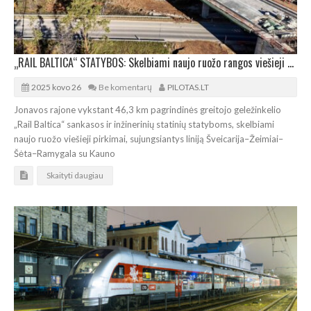
„RAIL BALTICA“ STATYBOS: Skelbiami naujo ruožo rangos viešieji pirkimai
2025 kovo 26
Be komentarų
PILOTAS.LT
Jonavos rajone vykstant 46,3 km pagrindinės greitojo geležinkelio
„Rail Baltica“ sankasos ir inžinerinių statinių statyboms, skelbiami
naujo ruožo viešieji pirkimai, sujungsiantys liniją Šveicarija–Žeimiai–
Šėta–Ramygala su Kauno
Skaityti daugiau