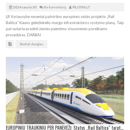
2024 sausio 30
Be komentarų
PILOTAS.LT
LR Vyriausybė neseniai patvirtino europinės vėžės projekto „Rail
Baltica“ Kauno geležinkelio mazgo infrastruktūros vystymo planą. Taip
pat nutarta pradėti žemės paėmimo visuomenės poreikiams
procedūras. DARBAI
Skaityti daugiau
EUROPINIU TRAUKINIU PER PANEVĖŽĮ: Statys „Rail Baltica“ tarptautinę keleivinę stotį