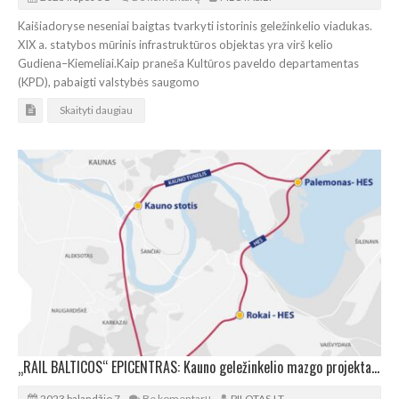
Kaišiadoryse neseniai baigtas tvarkyti istorinis geležinkelio viadukas.
XIX a. statybos mūrinis infrastruktūros objektas yra virš kelio
Gudiena–Kiemeliai.Kaip praneša Kultūros paveldo departamentas
(KPD), pabaigti valstybės saugomo
Skaityti daugiau
„RAIL BALTICOS“ EPICENTRAS: Kauno geležinkelio mazgo projektas žengia į priekį
2023 balandžio 7
Be komentarų
PILOTAS.LT