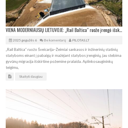
VIENA MODERNIAUSIŲ LIETUVOJE: „Rail Baltica“ ruože įrengė išskirtinę gyvūnų pralaidą
2025 gegužės 6
Be komentarų
PILOTAS.LT
„Rail Baltica“ ruožo Šveicarija–Žeimiai sankasos ir inžinerinių statinių
statyboms einant į pabaigą ir mažėjant statybos įrenginių, jau stebima
gyvūnų migracija išskirtine požemine pralaida. Aplinkosaugininkų
teigimu,
Skaityti daugiau