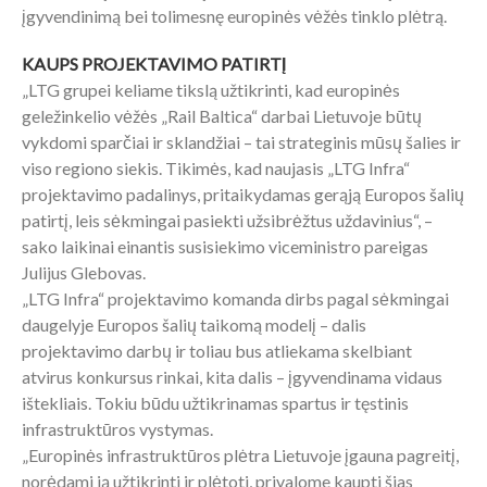
įgyvendinimą bei tolimesnę europinės vėžės tinklo plėtrą.
KAUPS PROJEKTAVIMO PATIRTĮ
„LTG grupei keliame tikslą užtikrinti, kad europinės
geležinkelio vėžės „Rail Baltica“ darbai Lietuvoje būtų
vykdomi sparčiai ir sklandžiai – tai strateginis mūsų šalies ir
viso regiono siekis. Tikimės, kad naujasis „LTG Infra“
projektavimo padalinys, pritaikydamas gerąją Europos šalių
patirtį, leis sėkmingai pasiekti užsibrėžtus uždavinius“, –
sako laikinai einantis susisiekimo viceministro pareigas
Julijus Glebovas.
„LTG Infra“ projektavimo komanda dirbs pagal sėkmingai
daugelyje Europos šalių taikomą modelį – dalis
projektavimo darbų ir toliau bus atliekama skelbiant
atvirus konkursus rinkai, kita dalis – įgyvendinama vidaus
ištekliais. Tokiu būdu užtikrinamas spartus ir tęstinis
infrastruktūros vystymas.
„Europinės infrastruktūros plėtra Lietuvoje įgauna pagreitį,
norėdami ją užtikrinti ir plėtoti, privalome kaupti šias