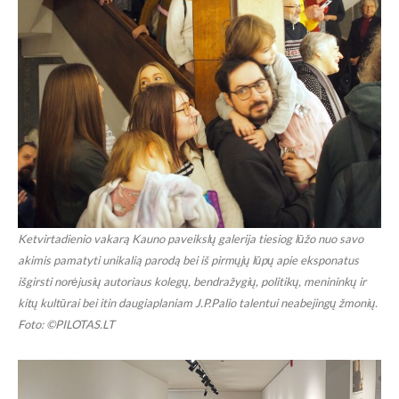
Ketvirtadienio vakarą Kauno paveikslų galerija tiesiog lūžo nuo savo
akimis pamatyti unikalią parodą bei iš pirmųjų lūpų apie eksponatus
išgirsti norėjusių autoriaus kolegų, bendražygių, politikų, menininkų ir
kitų kultūrai bei itin daugiaplaniam J.P.Palio talentui neabejingų žmonių.
Foto: ©PILOTAS.LT