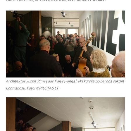
Architektas Jurgis Rimvydas Palys į-angą į ekskursiją po parodą sukūrė
kontrabosu. Foto: ©PILOTAS.LT