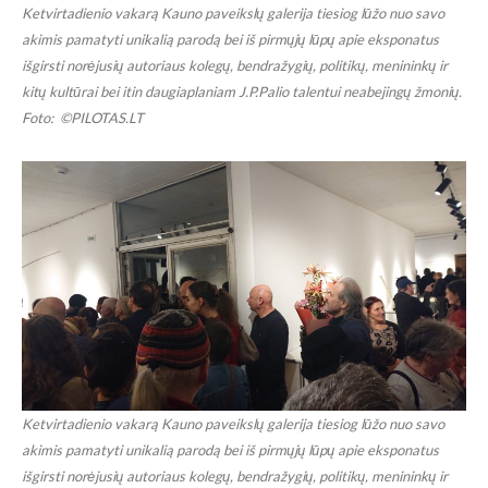
Ketvirtadienio vakarą Kauno paveikslų galerija tiesiog lūžo nuo savo
akimis pamatyti unikalią parodą bei iš pirmųjų lūpų apie eksponatus
išgirsti norėjusių autoriaus kolegų, bendražygių, politikų, menininkų ir
kitų kultūrai bei itin daugiaplaniam J.P.Palio talentui neabejingų žmonių.
Foto: ©PILOTAS.LT
Ketvirtadienio vakarą Kauno paveikslų galerija tiesiog lūžo nuo savo
akimis pamatyti unikalią parodą bei iš pirmųjų lūpų apie eksponatus
išgirsti norėjusių autoriaus kolegų, bendražygių, politikų, menininkų ir