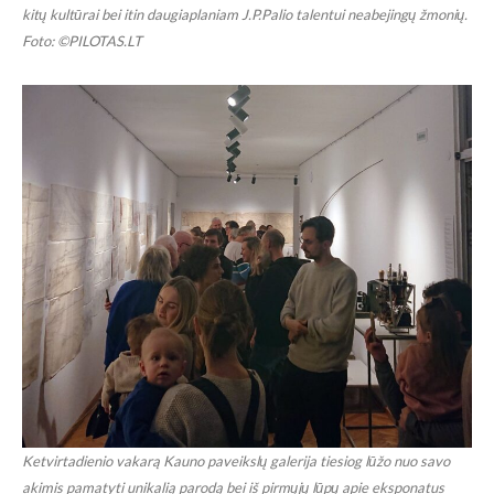
kitų kultūrai bei itin daugiaplaniam J.P.Palio talentui neabejingų žmonių.
Foto: ©PILOTAS.LT
Ketvirtadienio vakarą Kauno paveikslų galerija tiesiog lūžo nuo savo
akimis pamatyti unikalią parodą bei iš pirmųjų lūpų apie eksponatus