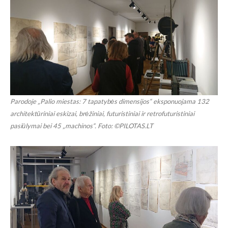
Parodoje „Palio miestas: 7 tapatybės dimensijos“ eksponuojama 132
architektūriniai eskizai, brėžiniai, futuristiniai ir retrofuturistiniai
pasiūlymai bei 45 „machinos“. Foto: ©PILOTAS.LT