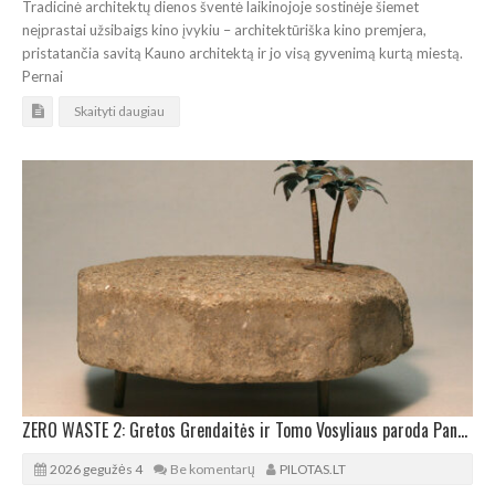
Tradicinė architektų dienos šventė laikinojoje sostinėje šiemet
neįprastai užsibaigs kino įvykiu – architektūriška kino premjera,
pristatančia savitą Kauno architektą ir jo visą gyvenimą kurtą miestą.
Pernai
Skaityti daugiau
ZERO WASTE 2: Gretos Grendaitės ir Tomo Vosyliaus paroda Panevėžyje
2026 gegužės 4
Be komentarų
PILOTAS.LT