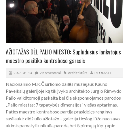
AŽIOTAŽAS DĖL PALIO MIESTO: Suplūdusius lankytojus
maestro pasitiko kontraboso garsais
2023-01-13
2 Komentarai
Architektūra
PILOTAS.LT
Nacionalinio M.K.Čiurlionio dailės muziejaus Kauno
Paveikslų galerijoje ką tik įvyko architekto Jurgio Rimvydo
Palio vaikštomoji paskaita bei čia eksponuojamos parodos
„Palio miestas: 7 tapatybės dimensijos“ viešas aptarimas.
Paties maestro kontraboso partija prasidėjęs renginys
susilaukė didžiulio ažiotažo – galerija tiesiog lūžo nuo savo
akimis pamatyti unikalią parodą bei iš pirmųjų lūpų apie