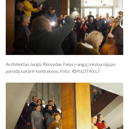
Architektas Jurgis Rimvydas Palys į-angą į ekskursiją po
parodą sukūrė kontrabosu. Foto: ©PILOTAS.LT