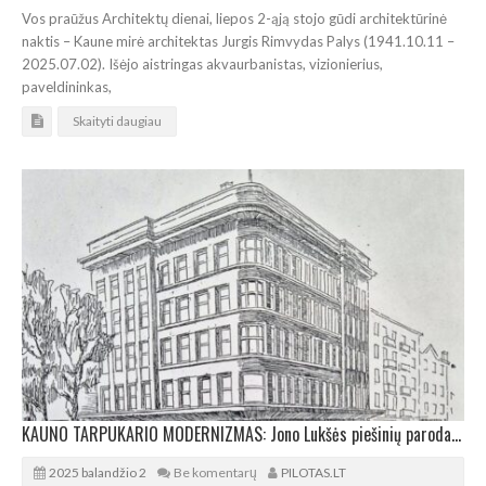
Vos praūžus Architektų dienai, liepos 2-ąją stojo gūdi architektūrinė
naktis – Kaune mirė architektas Jurgis Rimvydas Palys (1941.10.11 –
2025.07.02). Išėjo aistringas akvaurbanistas, vizionierius,
paveldininkas,
Skaityti daugiau
KAUNO TARPUKARIO MODERNIZMAS: Jono Lukšės piešinių paroda Vilniuje
2025 balandžio 2
Be komentarų
PILOTAS.LT