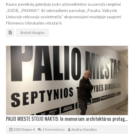
Kauno paveikslų galerijoje įvyks atsisveikinimo su paroda renginiai
„SUDIE, „PASAKA!“. Iki sekmadienio parodoje „Pasaka. Vaikystė
Lietuvoje vėlyvuoju sovietmečiu“ eksponuojami muziejuje saugomi
Filomenos Ušinskaitės vitražai iš
Skaityti daugiau
PALIO MIESTE STOJO NAKTIS: In memoriam architektūros protagonistui J.R.P.
2025 liepos 4
1 Komentaras
Audrys Karalius