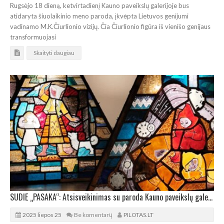
Rugsėjo 18 dieną, ketvirtadienį Kauno paveikslų galerijoje bus
atidaryta šiuolaikinio meno paroda, įkvėpta Lietuvos genijumi
vadinamo M.K.Čiurlionio vizijų. Čia Čiurlionio figūra iš vienišo genijaus
transformuojasi
Skaityti daugiau
SUDIE „PASAKA“: Atsisveikinimas su paroda Kauno paveikslų galerijoje
2025 liepos 25
Be komentarų
PILOTAS.LT