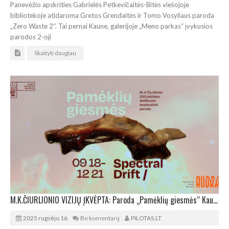
Panevėžio apskrities Gabrielės Petkevičaitės-Bitės viešojoje
bibliotekoje atidaroma Gretos Grendaitės ir Tomo Vosyliaus paroda
„Zero Waste 2“. Tai pernai Kaune, galerijoje „Meno parkas“ įvykusios
parodos 2-oji
Skaityti daugiau
M.K.ČIURLIONIO VIZIJŲ ĮKVĖPTA: Paroda „Pamėklių giesmės“ Kaune
2025 rugsėjo 16
Be komentarų
PILOTAS.LT