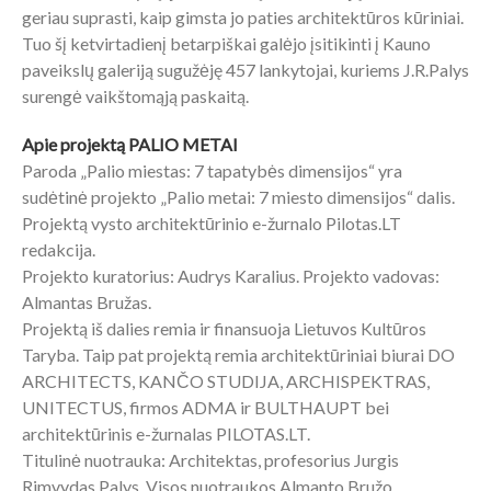
geriau suprasti, kaip gimsta jo paties architektūros kūriniai.
Tuo šį ketvirtadienį betarpiškai galėjo įsitikinti į Kauno
paveikslų galeriją sugužėję 457 lankytojai, kuriems J.R.Palys
surengė vaikštomąją paskaitą.
Apie projektą PALIO METAI
Paroda „Palio miestas: 7 tapatybės dimensijos“ yra
sudėtinė projekto „Palio metai: 7 miesto dimensijos“ dalis.
Projektą vysto architektūrinio e-žurnalo Pilotas.LT
redakcija.
Projekto kuratorius: Audrys Karalius. Projekto vadovas:
Almantas Bružas.
Projektą iš dalies remia ir finansuoja Lietuvos Kultūros
Taryba. Taip pat projektą remia architektūriniai biurai DO
ARCHITECTS, KANČO STUDIJA, ARCHISPEKTRAS,
UNITECTUS, firmos ADMA ir BULTHAUPT bei
architektūrinis e-žurnalas PILOTAS.LT.
Titulinė nuotrauka: Architektas, profesorius Jurgis
Rimvydas Palys. Visos nuotraukos Almanto Bružo.