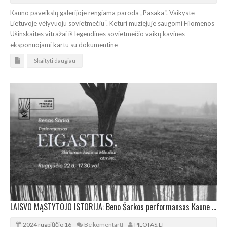
Kauno paveikslų galerijoje rengiama paroda „Pasaka“. Vaikystė
Lietuvoje vėlyvuoju sovietmečiu“. Keturi muziejuje saugomi Filomenos
Ušinskaitės vitražai iš legendinės sovietmečio vaikų kavinės
eksponuojami kartu su dokumentine
Skaityti daugiau
LAISVO MĄSTYTOJO ISTORIJA: Beno Šarkos performansas Kaune Justinui Mikučiui atminti
2024 rugpjūčio 16
Be komentarų
PILOTAS.LT