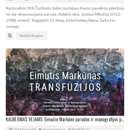
Nacionalinio M.K.Čiurlionio dailės muziejaus Kauno paveikslų galerijoje
vis dar eksponuojama paroda „Keleivis eina. Justinui Mikučiui (1922–
1988) atminti“. Rugpjūčio 22 dieną, ketvirtadienį Benas Šarka čia
surengs
Skaityti daugiau
KALBĖJIMAS VĖJAMS: Eimučio Markūno parodos ir monografijos pristatymas Vilniuje
2024 liepos 29
Be komentarų
PILOTAS.LT