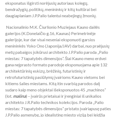
eksponatus išgirsti norėjusių autoriaus kolegų,
bendražygių, politikų, menininkų ir kitų kultūrai bei
daugiaplaniam J.P.Palio talentui neabejingų žmonių.
Nacionalinio M.K. Čiurlionio Muziejaus Kauno dailės
galerijos (K.Donelaičio g.16, Kaunas) Perimetrinėje
galerijoje, kur dar visai neseniai eksponuoti garsios
menininkės Yoko Ono (Japonija/JAV) darbai, nuo praėjusių
metų pabaigos įsikūrusi architekto J.P.Palio paroda „Palio
miestas: 7 tapatybės dimensijos“. Šiai Kauno meno erdvei
gana neįprasto formato parodoje eksponuojama apie 132
architektūrinių eskizų, brėžinių, futuristinių ir
retrofuturistinių pasiūlymų įvairioms Kauno vietoms bei
kitiems šalies miestams. Kitą itin svarbią parodos dalį
sudaro kaip meno objektai išeksponuotos 45 „machinos“
(lot.
mašina
) – įvairūs prietaisai ir įrenginiai iš unikalios
architekto J.R.Palio technikos kolekcijos. Paroda „Palio
miestas: 7 tapatybės dimensijos“ pristato įvairiapusę paties
J.P.Palio asmenybę, jo idealistinę miesto viziją bei leidžia