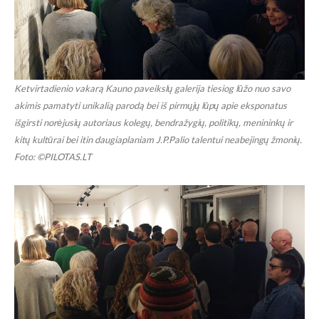
Ketvirtadienio vakarą Kauno paveikslų galerija tiesiog lūžo nuo savo
akimis pamatyti unikalią parodą bei iš pirmųjų lūpų apie eksponatus
išgirsti norėjusių autoriaus kolegų, bendražygių, politikų, menininkų ir
kitų kultūrai bei itin daugiaplaniam J.P.Palio talentui neabejingų žmonių.
Foto: ©PILOTAS.LT