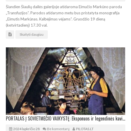
Šiandien Šiaulių dailės galerijoje atidaroma Eimučio Markūno paroda
„Transfuzijos“. Parodos atidarymo metu bus pristatyta monografija
„Eimutis Markūnas. Kalbėjimas vėjams“. Gruodžio 19 dieną
(ketvirtadienį) 17.30 val.
Skaityti daugiau
PORTALAS Į SOVIETMEČIO VAIKYSTĘ: Eksponuos ir legendinės kavinės „Pasaka“ restauruotus vitražus
2024 lapkričio 28
Be komentarų
PILOTAS.LT