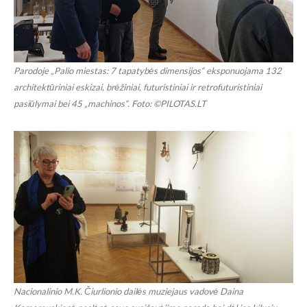
Parodoje „Palio miestas: 7 tapatybės dimensijos“ eksponuojama 132
architektūriniai eskizai, brėžiniai, futuristiniai ir retrofuturistiniai
pasiūlymai bei 45 „machinos“. Foto: ©PILOTAS.LT
Nacionalinio M.K. Čiurlionio dailės muziejaus vadovė Daina