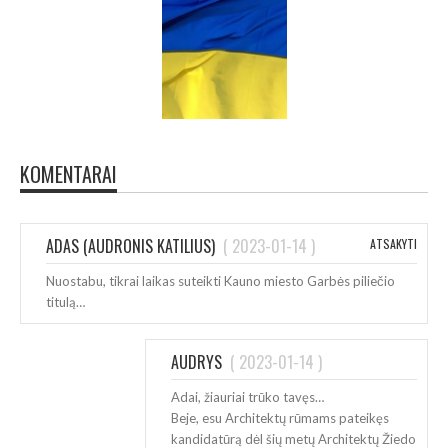
KOMENTARAI
ADAS (AUDRONIS KATILIUS)
(
2023-01-14
)
ATSAKYTI
Nuostabu, tikrai laikas suteikti Kauno miesto Garbės piliečio
titulą…
AUDRYS
(
2023-01-14
)
Adai, žiauriai trūko tavęs…
Beje, esu Architektų rūmams pateikęs
kandidatūrą dėl šių metų Architektų Žiedo