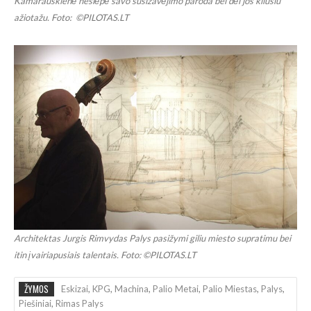
Kamarauskienė neslėpė savo susižavėjimo paroda bei dėl jos kilusiu
ažiotažu. Foto: ©PILOTAS.LT
Architektas Jurgis Rimvydas Palys pasižymi giliu miesto supratimu bei
itin įvairiapusiais talentais. Foto: ©PILOTAS.LT
ŽYMOS
Eskizai
,
KPG
,
Machina
,
Palio Metai
,
Palio Miestas
,
Palys
,
Piešiniai
,
Rimas Palys