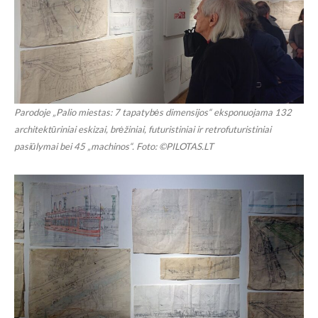
Parodoje „Palio miestas: 7 tapatybės dimensijos“ eksponuojama 132
architektūriniai eskizai, brėžiniai, futuristiniai ir retrofuturistiniai
pasiūlymai bei 45 „machinos“. Foto: ©PILOTAS.LT