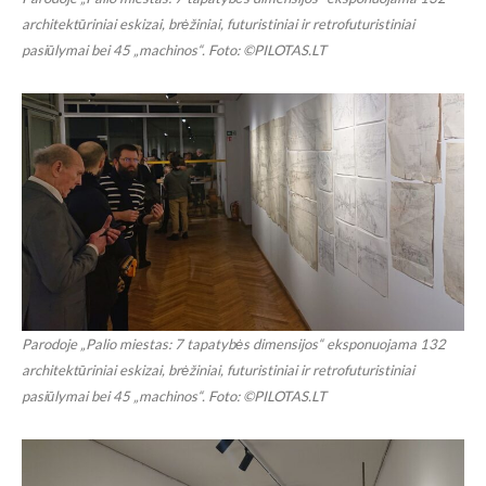
architektūriniai eskizai, brėžiniai, futuristiniai ir retrofuturistiniai
pasiūlymai bei 45 „machinos“. Foto: ©PILOTAS.LT
Parodoje „Palio miestas: 7 tapatybės dimensijos“ eksponuojama 132
architektūriniai eskizai, brėžiniai, futuristiniai ir retrofuturistiniai
pasiūlymai bei 45 „machinos“. Foto: ©PILOTAS.LT