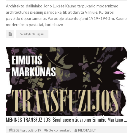
Architekto-dailininko Jono Lukšės Kauno tarpukario modernizmo
architektūros piešinių paroda ką tik atidaryta Vilniuje, Kultūros
paveldo departamente. Parodoje akcentuojami 1919–1940 m. Kauno
modernizmo pastatai, kurie buvo
Skaityti daugiau
MENINĖS TRANSFUZIJOS: Šiauliuose atidaroma Eimučio Markūno paroda
2024 gruodžio 19
Be komentarų
PILOTAS.LT