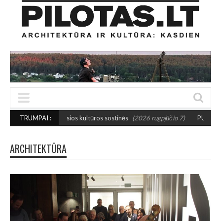
sios kultūros sostinės
TRUMPAI :
(2026 rugpjūčio 7)
PUSIAUSVYROS AKTAS SANTAK
ARCHITEKTŪRA