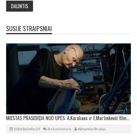
SUSIJE STRAIPSNIAI
MIESTAS PRASIDEDA NUO UPĖS: A.Karaliaus ir E.Martinkevič filmo „Palio miestas“ premjera
2026 birželio 25
Be komentarų
Almantas Bružas