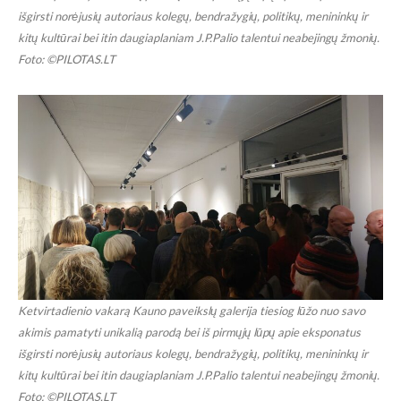
išgirsti norėjusių autoriaus kolegų, bendražygių, politikų, menininkų ir
kitų kultūrai bei itin daugiaplaniam J.P.Palio talentui neabejingų žmonių.
Foto: ©PILOTAS.LT
Ketvirtadienio vakarą Kauno paveikslų galerija tiesiog lūžo nuo savo
akimis pamatyti unikalią parodą bei iš pirmųjų lūpų apie eksponatus
išgirsti norėjusių autoriaus kolegų, bendražygių, politikų, menininkų ir
kitų kultūrai bei itin daugiaplaniam J.P.Palio talentui neabejingų žmonių.
Foto: ©PILOTAS.LT