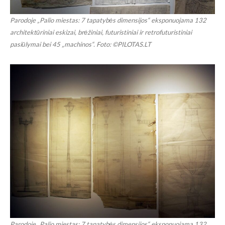
Parodoje „Palio miestas: 7 tapatybės dimensijos“ eksponuojama 132
architektūriniai eskizai, brėžiniai, futuristiniai ir retrofuturistiniai
pasiūlymai bei 45 „machinos“. Foto: ©PILOTAS.LT
Parodoje „Palio miestas: 7 tapatybės dimensijos“ eksponuojama 132