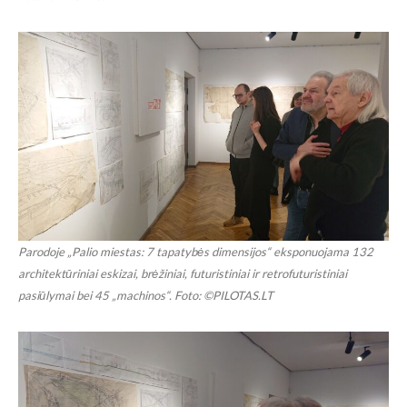
Parodoje „Palio miestas: 7 tapatybės dimensijos“ eksponuojama 132
architektūriniai eskizai, brėžiniai, futuristiniai ir retrofuturistiniai
pasiūlymai bei 45 „machinos“. Foto: ©PILOTAS.LT