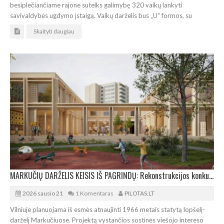
besiplečiančiame rajone suteiks galimybę 320 vaikų lankyti
savivaldybės ugdymo įstaigą. Vaikų darželis bus „U“ formos, su
Skaityti daugiau
MARKUČIŲ DARŽELIS KEISIS IŠ PAGRINDŲ: Rekonstrukcijos konkursą laimėjo „Processoffice“
2026 sausio 21
1 Komentaras
PILOTAS.LT
Vilniuje planuojama iš esmės atnaujinti 1966 metais statytą lopšelį-
darželį Markučiuose. Projektą vystančios sostinės viešojo intereso