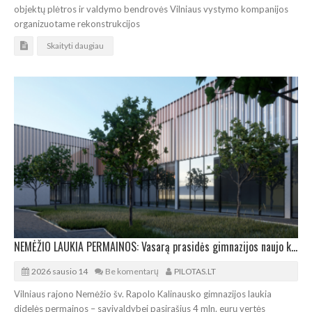
objektų plėtros ir valdymo bendrovės Vilniaus vystymo kompanijos
organizuotame rekonstrukcijos
Skaityti daugiau
NEMĖŽIO LAUKIA PERMAINOS: Vasarą prasidės gimnazijos naujo korpuso statybos
2026 sausio 14
Be komentarų
PILOTAS.LT
Vilniaus rajono Nemėžio šv. Rapolo Kalinausko gimnazijos laukia
didelės permainos – savivaldybei pasirašius 4 mln. eurų vertės