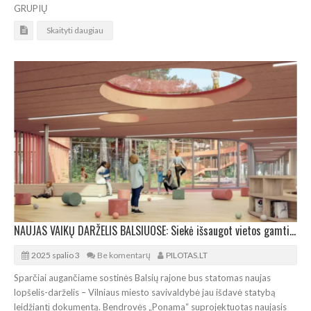
GRUPIŲ
Skaityti daugiau
NAUJAS VAIKŲ DARŽELIS BALSIUOSE: Siekė išsaugot vietos gamtinę aplinką
2025 spalio 3
Be komentarų
PILOTAS.LT
Sparčiai augančiame sostinės Balsių rajone bus statomas naujas
lopšelis-darželis – Vilniaus miesto savivaldybė jau išdavė statybą
leidžiantį dokumentą. Bendrovės „Ponama“ suprojektuotas naujasis