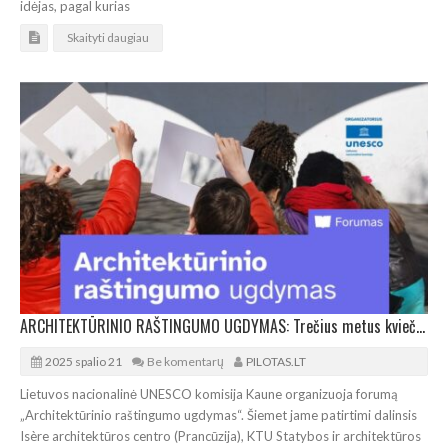
idėjas, pagal kurias
Skaityti daugiau
ARCHITEKTŪRINIO RAŠTINGUMO UGDYMAS: Trečius metus kviečia dialogui
2025 spalio 21
Be komentarų
PILOTAS.LT
Lietuvos nacionalinė UNESCO komisija Kaune organizuoja forumą
„Architektūrinio raštingumo ugdymas“. Šiemet jame patirtimi dalinsis
Isère architektūros centro (Prancūzija), KTU Statybos ir architektūros