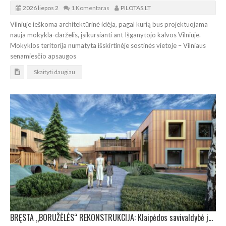
2026 liepos 2
1 Komentaras
PILOTAS.LT
Vilniuje ieškoma architektūrinė idėja, pagal kurią bus projektuojama
nauja mokykla-darželis, įsikursianti ant Išganytojo kalvos Vilniuje.
Mokyklos teritorija numatyta išskirtinėje sostinės vietoje – Vilniaus
senamiesčio apsaugos
Skaityti daugiau
BRĘSTA „BORUŽĖLĖS“ REKONSTRUKCIJA: Klaipėdos savivaldybė jau išdavė statybos leidimą