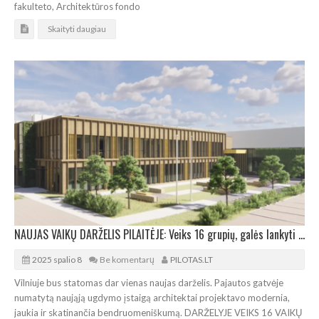
fakulteto, Architektūros fondo
Skaityti daugiau
NAUJAS VAIKŲ DARŽELIS PILAITĖJE: Veiks 16 grupių, galės lankyti 320 mažylių
2025 spalio 8
Be komentarų
PILOTAS.LT
Vilniuje bus statomas dar vienas naujas darželis. Pajautos gatvėje
numatytą naująją ugdymo įstaigą architektai projektavo modernia,
jaukia ir skatinančia bendruomeniškumą. DARŽELYJE VEIKS 16 VAIKŲ