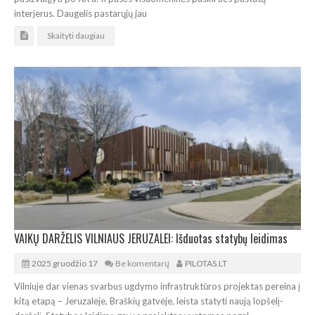
interjerus. Daugelis pastarųjų jau
Skaityti daugiau
VAIKŲ DARŽELIS VILNIAUS JERUZALEI: Išduotas statybų leidimas
2025 gruodžio 17
Be komentarų
PILOTAS.LT
Vilniuje dar vienas svarbus ugdymo infrastruktūros projektas pereina į
kitą etapą – Jeruzalėje, Braškių gatvėje, leista statyti naują lopšelį-