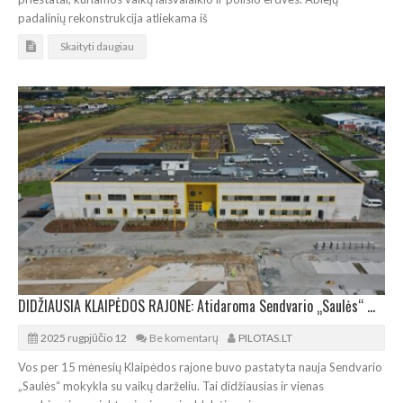
padalinių rekonstrukcija atliekama iš
Skaityti daugiau
DIDŽIAUSIA KLAIPĖDOS RAJONE: Atidaroma Sendvario „Saulės“ mokykla su vaikų darželiu
2025 rugpjūčio 12
Be komentarų
PILOTAS.LT
Vos per 15 mėnesių Klaipėdos rajone buvo pastatyta nauja Sendvario
„Saulės“ mokykla su vaikų darželiu. Tai didžiausias ir vienas