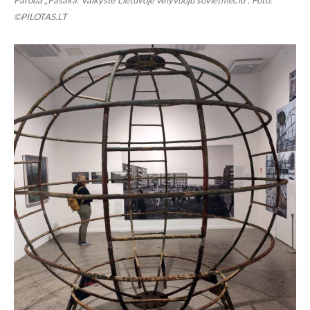
Paroda „Pasaka. Vaikystė Lietuvoje vėlyvuoju sovietmečiu“. Foto:
©PILOTAS.LT