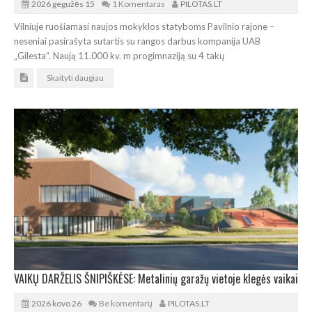
2026 gegužės 15
1 Komentaras
PILOTAS.LT
Vilniuje ruošiamasi naujos mokyklos statyboms Pavilnio rajone –
neseniai pasirašyta sutartis su rangos darbus kompanija UAB
„Gilesta“. Naują 11.000 kv. m progimnaziją su 4 takų
Skaityti daugiau
VAIKŲ DARŽELIS ŠNIPIŠKĖSE: Metalinių garažų vietoje klegės vaikai
2026 kovo 26
Be komentarų
PILOTAS.LT