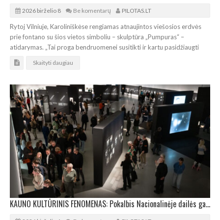
2026 birželio 8
Be komentarų
PILOTAS.LT
Rytoj Vilniuje, Karoliniškėse rengiamas atnaujintos viešosios erdvės
prie fontano su šios vietos simboliu – skulptūra „Pumpuras“ –
atidarymas. „Tai proga bendruomenei susitikti ir kartu pasidžiaugti
Skaityti daugiau
KAUNO KULTŪRINIS FENOMENAS: Pokalbis Nacionalinėje dailės galerijoje