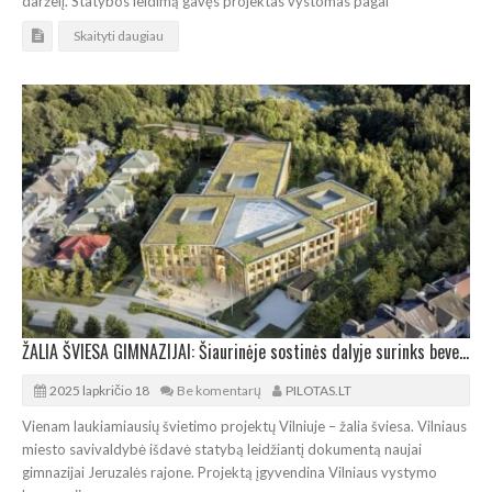
darželį. Statybos leidimą gavęs projektas vystomas pagal
Skaityti daugiau
ŽALIA ŠVIESA GIMNAZIJAI: Šiaurinėje sostinės dalyje surinks beveik 500 mokinių
2025 lapkričio 18
Be komentarų
PILOTAS.LT
Vienam laukiamiausių švietimo projektų Vilniuje – žalia šviesa. Vilniaus
miesto savivaldybė išdavė statybą leidžiantį dokumentą naujai
gimnazijai Jeruzalės rajone. Projektą įgyvendina Vilniaus vystymo