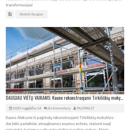
transformuojasi
Skaityti daugiau
DAUGIAU VIETŲ VAIKAMS: Kaune rekonstruojami Tirkiliškių mokyklos-darželio padaliniai
2025 rugpjūčio 14
Be komentarų
PILOTAS.LT
Kauno Aleksote iš pagrindų rekonstruojami Tirkiliškių mokyklos-
darželio padaliniai: atnaujinamos esamos erdvės, statomi nauji
priestatai, kuriamos vaikų laisvalaikio ir poilsio erdvės. Abiejų