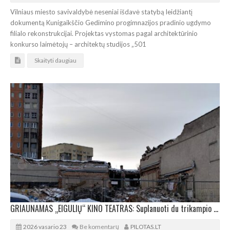
Vilniaus miesto savivaldybė neseniai išdavė statybą leidžiantį
dokumentą Kunigaikščio Gedimino progimnazijos pradinio ugdymo
filialo rekonstrukcijai. Projektas vystomas pagal architektūrinio
konkurso laimėtojų – architektų studijos „501
Skaityti daugiau
GRIAUNAMAS „EIGULIŲ“ KINO TEATRAS: Suplanuoti du trikampio plano daugiabučiai
2026 vasario 23
Be komentarų
PILOTAS.LT