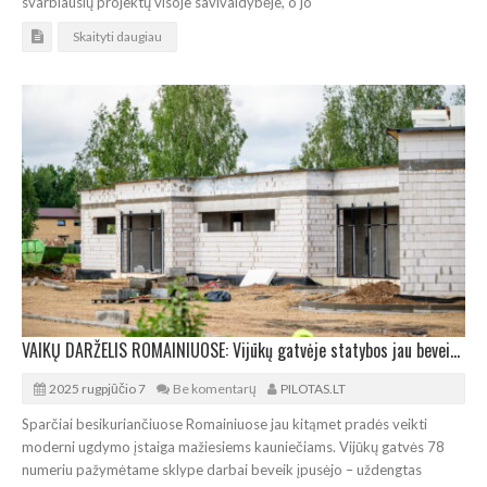
svarbiausių projektų visoje savivaldybėje, o jo
Skaityti daugiau
VAIKŲ DARŽELIS ROMAINIUOSE: Vijūkų gatvėje statybos jau beveik įpusėjo
2025 rugpjūčio 7
Be komentarų
PILOTAS.LT
Sparčiai besikuriančiuose Romainiuose jau kitąmet pradės veikti
moderni ugdymo įstaiga mažiesiems kauniečiams. Vijūkų gatvės 78
numeriu pažymėtame sklype darbai beveik įpusėjo – uždengtas