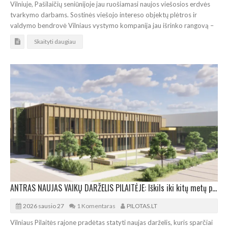
Vilniuje, Pašilaičių seniūnijoje jau ruošiamasi naujos viešosios erdvės
tvarkymo darbams. Sostinės viešojo intereso objektų plėtros ir
valdymo bendrovė Vilniaus vystymo kompanija jau išrinko rangovą –
Skaityti daugiau
ANTRAS NAUJAS VAIKŲ DARŽELIS PILAITĖJE: Iškils iki kitų metų pavasario
2026 sausio 27
1 Komentaras
PILOTAS.LT
Vilniaus Pilaitės rajone pradėtas statyti naujas darželis, kuris sparčiai