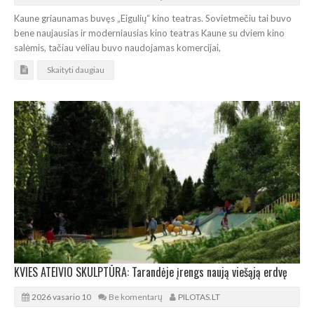
Kaune griaunamas buvęs „Eigulių“ kino teatras. Sovietmečiu tai buvo
bene naujausias ir moderniausias kino teatras Kaune su dviem kino
salėmis, tačiau vėliau buvo naudojamas komercijai,
Skaityti daugiau
KVIES ATEIVIO SKULPTŪRA: Tarandėje įrengs naują viešąją erdvę
2026 vasario 10
Be komentarų
PILOTAS.LT