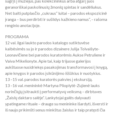
sugrįš į muziejus, pas kolekcininkus arba atgal į juos
geranoriškai paskolinusių žmonių spintas ir sandėliukus.
Net balti putplasčio „cukraus“ luitai – parodos ekspozicinė
įranga – bus perdirbti ir sušildys kažkieno namus“, – rašoma
renginio anotacijoje.
PROGRAMA
12 val. ilgai laukto parodos katalogo sutiktuvėse
kalbėsimės su jo ir parodos dizainere Julija Tolvaišyte-
Leonavičiene bei parodos kuratorėmis Aukse Petruliene ir
Vaiva Mikelionyte. Apie tai, kaip trijuose galerijos
aukštuose nusidriekęs pasakojimas transformavosi į knygą,
apie knygos ir parodos įsikūnijimo iššūkius ir nuotykius.
13 –15 val.
parodos kuratorės pakvies į ekskursiją.
13 –16 val.
menininkė Martyna Plioplytė-Zujienė lauks
norinčiųjų įsitraukti į performatyvų veiksmą – dirbtuves
„Žaislų daktaro salėje“. Lankytojai galės dalyvauti
ypatingame rituale – drauge su menininke išardyti, išversti ir
iš naujo prikimšti senus minkštus žaislus ir taip pratęsti čia