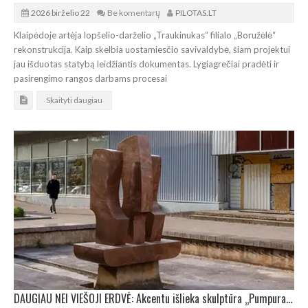
2026 birželio 22
Be komentarų
PILOTAS.LT
Klaipėdoje artėja lopšelio-darželio „Traukinukas“ filialo „Boružėlė“
rekonstrukcija. Kaip skelbia uostamiesčio savivaldybė, šiam projektui
jau išduotas statybą leidžiantis dokumentas. Lygiagrečiai pradėti ir
pasirengimo rangos darbams procesai
Skaityti daugiau
DAUGIAU NEI VIEŠOJI ERDVĖ: Akcentu išlieka skulptūra „Pumpuras“