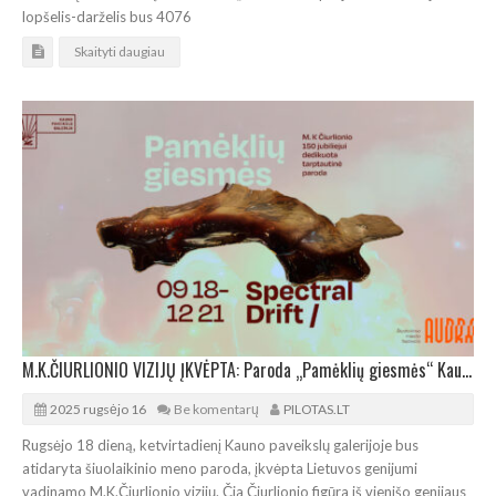
lopšelis-darželis bus 4076
Skaityti daugiau
M.K.ČIURLIONIO VIZIJŲ ĮKVĖPTA: Paroda „Pamėklių giesmės“ Kaune
2025 rugsėjo 16
Be komentarų
PILOTAS.LT
Rugsėjo 18 dieną, ketvirtadienį Kauno paveikslų galerijoje bus
atidaryta šiuolaikinio meno paroda, įkvėpta Lietuvos genijumi
vadinamo M.K.Čiurlionio vizijų. Čia Čiurlionio figūra iš vienišo genijaus