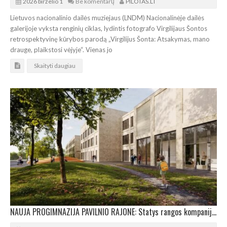
2026 birželio 1
Be komentarų
PILOTAS.LT
Lietuvos nacionalinio dailės muziejaus (LNDM) Nacionalinėje dailės
galerijoje vyksta renginių ciklas, lydintis fotografo Virgilijaus Šontos
retrospektyvinę kūrybos parodą „Virgilijus Šonta: Atsakymas, mano
drauge, plaikstosi vėjyje“. Vienas jo
Skaityti daugiau
NAUJA PROGIMNAZIJA PAVILNIO RAJONE: Statys rangos kompanija „Gilesta“