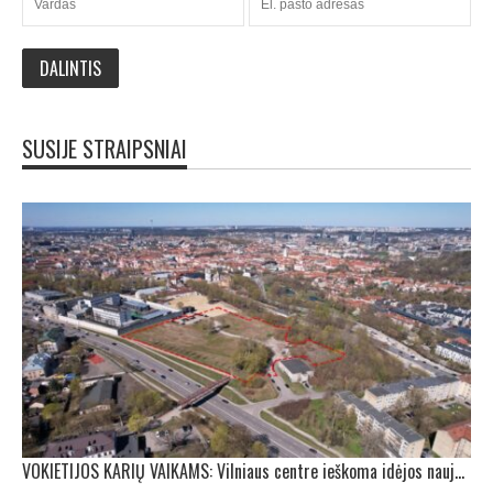
SUSIJE STRAIPSNIAI
VOKIETIJOS KARIŲ VAIKAMS: Vilniaus centre ieškoma idėjos naujai mokyklai-darželiui