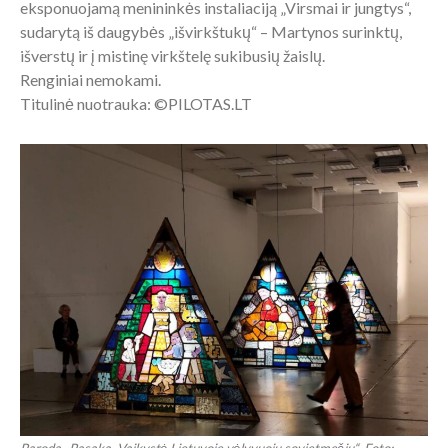
eksponuojamą menininkės instaliaciją „Virsmai ir jungtys“,
sudarytą iš daugybės „išvirkštukų“ – Martynos surinktų,
išverstų ir į mistinę virkštelę sukibusių žaislų.
Renginiai nemokami.
Titulinė nuotrauka: ©PILOTAS.LT