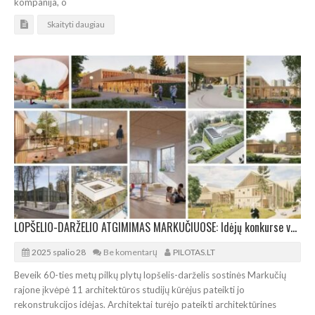
kompanija, o
Skaityti daugiau
LOPŠELIO-DARŽELIO ATGIMIMAS MARKUČIUOSE: Idėjų konkurse varžosi 11 vizijų
2025 spalio 28
Be komentarų
PILOTAS.LT
Beveik 60-ties metų pilkų plytų lopšelis-darželis sostinės Markučių
rajone įkvėpė 11 architektūros studijų kūrėjus pateikti jo
rekonstrukcijos idėjas. Architektai turėjo pateikti architektūrines