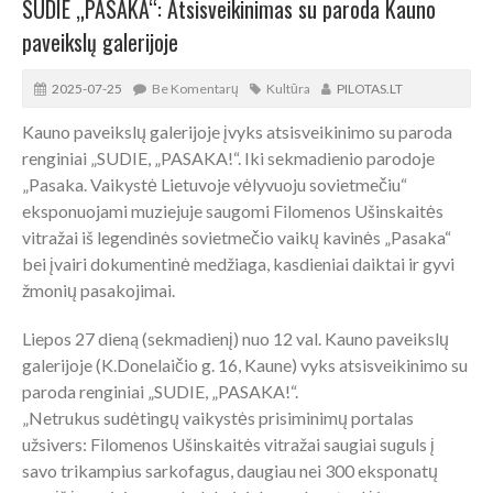
SUDIE „PASAKA“: Atsisveikinimas su paroda Kauno
paveikslų galerijoje
2025-07-25
Be Komentarų
Kultūra
PILOTAS.LT
Kauno paveikslų galerijoje įvyks atsisveikinimo su paroda
renginiai „SUDIE, „PASAKA!“. Iki sekmadienio parodoje
„Pasaka. Vaikystė Lietuvoje vėlyvuoju sovietmečiu“
eksponuojami muziejuje saugomi Filomenos Ušinskaitės
vitražai iš legendinės sovietmečio vaikų kavinės „Pasaka“
bei įvairi dokumentinė medžiaga, kasdieniai daiktai ir gyvi
žmonių pasakojimai.
Liepos 27 dieną (sekmadienį) nuo 12 val. Kauno paveikslų
galerijoje (K.Donelaičio g. 16, Kaune) vyks atsisveikinimo su
paroda renginiai „SUDIE, „PASAKA!“.
„Netrukus sudėtingų vaikystės prisiminimų portalas
užsivers: Filomenos Ušinskaitės vitražai saugiai suguls į
savo trikampius sarkofagus, daugiau nei 300 eksponatų