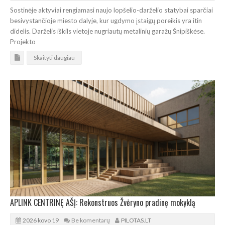
Sostinėje aktyviai rengiamasi naujo lopšelio-darželio statybai sparčiai
besivystančioje miesto dalyje, kur ugdymo įstaigų poreikis yra itin
didelis. Darželis iškils vietoje nugriautų metalinių garažų Šnipiškėse.
Projekto
Skaityti daugiau
APLINK CENTRINĘ AŠĮ: Rekonstruos Žvėryno pradinę mokyklą
2026 kovo 19
Be komentarų
PILOTAS.LT