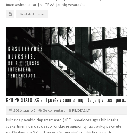
finansavimo sutartį su CPVA, jau šią vasarą čia
Skaityti daugiau
KPD PRISTATO: XX a. II pusės visuomeninių interjerų virtuali paroda
2026 sausio 6
Be komentarų
PILOTAS.LT
Kultūros paveldo departamento (KPD) paveldosaugos biblioteka,
suskaitmeninusi daug savo fonduose saugomų nuotraukų, pakvietė
pasižvalgyti po XX a. II pusės visuomeninės paskirties pastatų