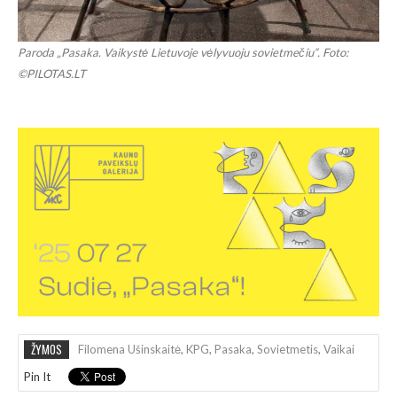
Paroda „Pasaka. Vaikystė Lietuvoje vėlyvuoju sovietmečiu“. Foto:
©PILOTAS.LT
ŽYMOS
Filomena Ušinskaitė
,
KPG
,
Pasaka
,
Sovietmetis
,
Vaikai
Pin It