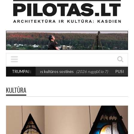
s kultūros sostinės
TRUMPAI :
(2026 rugpjūčio 7)
PUSIAUSVYROS AKTAS SANTAKOJE
KULTŪRA