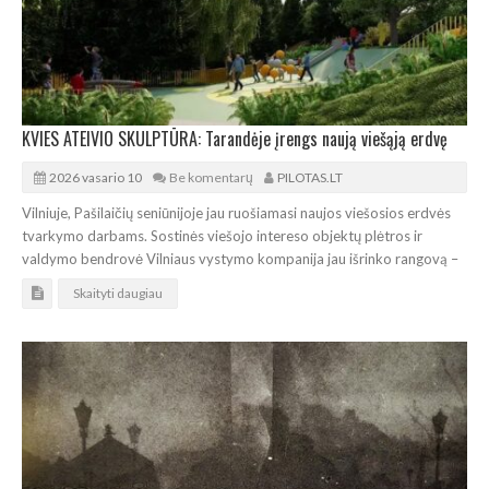
KVIES ATEIVIO SKULPTŪRA: Tarandėje įrengs naują viešąją erdvę
2026 vasario 10
Be komentarų
PILOTAS.LT
Vilniuje, Pašilaičių seniūnijoje jau ruošiamasi naujos viešosios erdvės
tvarkymo darbams. Sostinės viešojo intereso objektų plėtros ir
valdymo bendrovė Vilniaus vystymo kompanija jau išrinko rangovą –
Skaityti daugiau