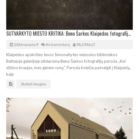
SUTVARKYTO MIESTO KRITIKA: Beno Šarkos Klaipėdos fotografijų paroda Baltojoje galerijoje
2026 vasario 9
Be komentarų
PILOTAS.LT
Klaipėdos apskrities Ievos Simonaitytės viešosios bibliotekos
Baltojoje galerijoje atidaroma Beno Šarkos fotografijų paroda „Kol
džiūvo kraujas, mes gėrėm vyną“. Paroda kviečia pažvelgti į Klaipėdą,
kaip
Skaityti daugiau