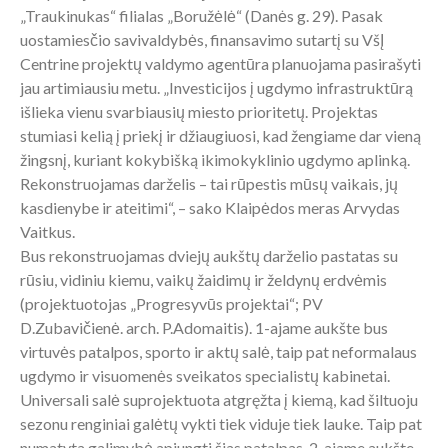
„Traukinukas“ filialas „Boružėlė“ (Danės g. 29). Pasak
uostamiesčio savivaldybės, finansavimo sutartį su VšĮ
Centrine projektų valdymo agentūra planuojama pasirašyti
jau artimiausiu metu. „Investicijos į ugdymo infrastruktūrą
išlieka vienu svarbiausių miesto prioritetų. Projektas
stumiasi kelią į priekį ir džiaugiuosi, kad žengiame dar vieną
žingsnį, kuriant kokybišką ikimokyklinio ugdymo aplinką.
Rekonstruojamas darželis – tai rūpestis mūsų vaikais, jų
kasdienybe ir ateitimi“, – sako Klaipėdos meras Arvydas
Vaitkus.
Bus rekonstruojamas dviejų aukštų darželio pastatas su
rūsiu, vidiniu kiemu, vaikų žaidimų ir želdynų erdvėmis
(projektuotojas „Progresyvūs projektai“; PV
D.Zubavičienė. arch. P.Adomaitis). 1-ajame aukšte bus
virtuvės patalpos, sporto ir aktų salė, taip pat neformalaus
ugdymo ir visuomenės sveikatos specialistų kabinetai.
Universali salė suprojektuota atgręžta į kiemą, kad šiltuoju
sezonu renginiai galėtų vykti tiek viduje tiek lauke. Taip pat
numatyta galimybė apjungti šias patalpas. 2-ajame aukšte