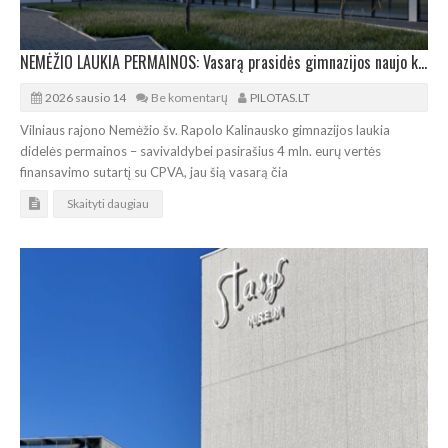
NEMĖŽIO LAUKIA PERMAINOS: Vasarą prasidės gimnazijos naujo korpuso statybos
2026 sausio 14
Be komentarų
PILOTAS.LT
Vilniaus rajono Nemėžio šv. Rapolo Kalinausko gimnazijos laukia
didelės permainos – savivaldybei pasirašius 4 mln. eurų vertės
finansavimo sutartį su CPVA, jau šią vasarą čia
Skaityti daugiau