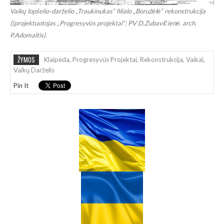
Vaikų lopšelio-darželio „Traukinukas“ filialo „Boružėlė“ rekonstrukcija
((projektuotojas „Progresyvūs projektai“; PV D.Zubavičienė. arch.
P.Adomaitis).
ŽYMOS
Klaipėda
,
Progresyvūs Projektai
,
Rekonstrukcija
,
Vaikai
,
Vaikų Darželis
Pin It