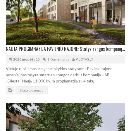
NAUJA PROGIMNAZIJA PAVILNIO RAJONE: Statys rangos kompanija „Gilesta“
2026 gegužės 15
1 Komentaras
PILOTAS.LT
Vilniuje ruošiamasi naujos mokyklos statyboms Pavilnio rajone –
neseniai pasirašyta sutartis su rangos darbus kompanija UAB
„Gilesta“. Naują 11.000 kv. m progimnaziją su 4 takų
Skaityti daugiau