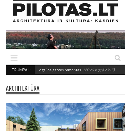
 Jogailos gatvės remontas
TRUMPAI :
(2026 rugpjūčio 5)
NAUJA LAUKO GALERIJA ŠI
ARCHITEKTŪRA