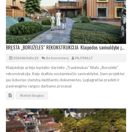
BRĘSTA „BORUŽĖLĖS“ REKONSTRUKCIJA: Klaipėdos savivaldybė jau išdavė statybos leidimą
2026 birželio 22
Be komentarų
PILOTAS.LT
Klaipėdoje artėja lopšelio-darželio „Traukinukas“ filialo „Boružėlė“
rekonstrukcija. Kaip skelbia uostamiesčio savivaldybė, šiam projektui
jau išduotas statybą leidžiantis dokumentas. Lygiagrečiai pradėti ir
pasirengimo rangos darbams procesai
Skaityti daugiau