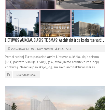
LIETUVOS AUKČIAUSIASIS TEISMAS: Architektūros konkurse varžosi 8 rekonstrukcijos vizijos
2026 kovo 13
3 Komentarai
PILOTAS.LT
Pernai rudenį Turto paskelbė atvirą Lietuvos aukščiausiojo teismo
(LAT) pastato Vilniuje, Gynėjų g. 6, atnaujinimo architektūros idėjų
konkursą. Neseniai paaiškėjo, jog jam savo architektūros vizijas
Skaityti daugiau