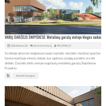
VAIKŲ DARŽELIS ŠNIPIŠKĖSE: Metalinių garažų vietoje klegės vaikai
2026 kovo 26
Be komentarų
PILOTAS.LT
Sostinėje aktyviai rengiamasi naujo lopšelio-darželio statybai sparčiai
besivystančioje miesto dalyje, kur ugdymo įstaigų poreikis yra itin
didelis. Darželis iškils vietoje nugriautų metalinių garažų Šnipiškėse.
Projekto
Skaityti daugiau