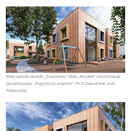
Vaikų lopšelio-darželio „Traukinukas“ filialo „Boružėlė“ rekonstrukcija
((projektuotojas „Progresyvūs projektai“; PV D.Zubavičienė. arch.
P.Adomaitis).