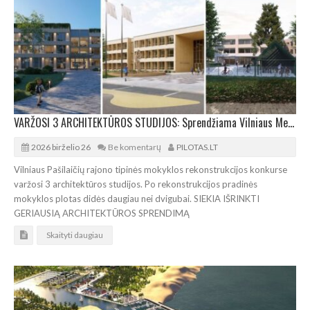
VARŽOSI 3 ARCHITEKTŪROS STUDIJOS: Sprendžiama Vilniaus Medeinos pradinės mokyklos ateitis
2026 birželio 26
Be komentarų
PILOTAS.LT
Vilniaus Pašilaičių rajono tipinės mokyklos rekonstrukcijos konkurse
varžosi 3 architektūros studijos. Po rekonstrukcijos pradinės
mokyklos plotas didės daugiau nei dvigubai. SIEKIA IŠRINKTI
GERIAUSIĄ ARCHITEKTŪROS SPRENDIMĄ
Skaityti daugiau