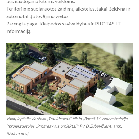
bus naudojama kitoms veikloms.
Teritorijoje suplanuotos žaidimų aikštelės, takai, želdynai ir
automobilių stovėjimo vietos.
Parengta pagal Klaipėdos savivaldybės ir PILOTAS.LT
informaciją.
Vaikų lopšelio-darželio „Traukinukas“ filialo „Boružėlė“ rekonstrukcija
((projektuotojas „Progresyvūs projektai“; PV D.Zubavičienė. arch.
P.Adomaitis).