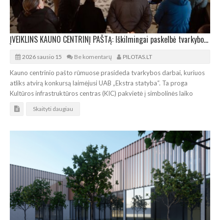
ĮVEIKLINS KAUNO CENTRINĮ PAŠTĄ: Iškilmingai paskelbė tvarkybos darbų pradžią
2026 sausio 15
Be komentarų
PILOTAS.LT
Kauno centrinio pašto rūmuose prasideda tvarkybos darbai, kuriuos
atliks atvirą konkursą laimėjusi UAB „Ekstra statyba“. Ta proga
Kultūros infrastruktūros centras (KIC) pakvietė į simbolinės laiko
Skaityti daugiau