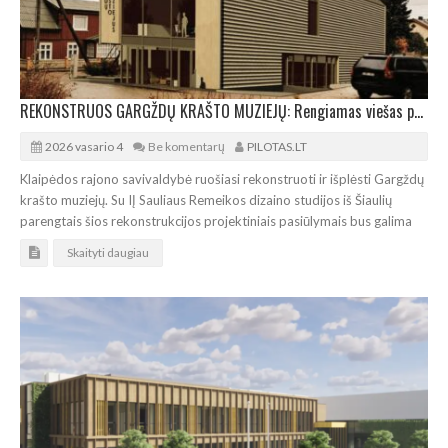
REKONSTRUOS GARGŽDŲ KRAŠTO MUZIEJŲ: Rengiamas viešas projektinių sprendinių pristatymas
2026 vasario 4
Be komentarų
PILOTAS.LT
Klaipėdos rajono savivaldybė ruošiasi rekonstruoti ir išplėsti Gargždų
krašto muziejų. Su IĮ Sauliaus Remeikos dizaino studijos iš Šiaulių
parengtais šios rekonstrukcijos projektiniais pasiūlymais bus galima
Skaityti daugiau