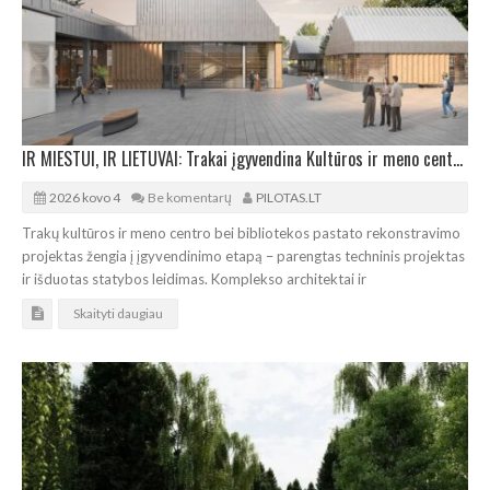
IR MIESTUI, IR LIETUVAI: Trakai įgyvendina Kultūros ir meno centro bei bibliotekos projektą
2026 kovo 4
Be komentarų
PILOTAS.LT
Trakų kultūros ir meno centro bei bibliotekos pastato rekonstravimo
projektas žengia į įgyvendinimo etapą – parengtas techninis projektas
ir išduotas statybos leidimas. Komplekso architektai ir
Skaityti daugiau