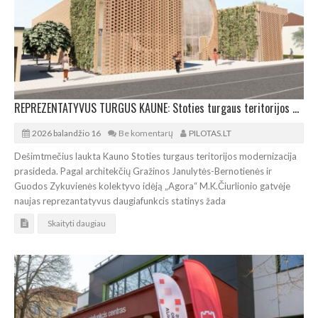
REPREZENTATYVUS TURGUS KAUNE: Stoties turgaus teritorijos modernizacija prasideda
2026 balandžio 16
Be komentarų
PILOTAS.LT
Dešimtmečius laukta Kauno Stoties turgaus teritorijos modernizacija
prasideda. Pagal architekčių Gražinos Janulytės-Bernotienės ir
Guodos Zykuvienės kolektyvo idėją „Agora“ M.K.Čiurlionio gatvėje
naujas reprezantatyvus daugiafunkcis statinys žada
Skaityti daugiau