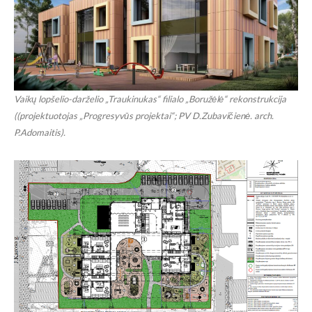
Vaikų lopšelio-darželio „Traukinukas“ filialo „Boružėlė“ rekonstrukcija
((projektuotojas „Progresyvūs projektai“; PV D.Zubavičienė. arch.
P.Adomaitis).