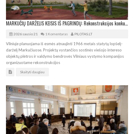
MARKUČIŲ DARŽELIS KEISIS IŠ PAGRINDŲ: Rekonstrukcijos konkursą laimėjo „Processoffice“
2026 sausio 21
1 Komentaras
PILOTAS.LT
Vilniuje planuojama iš esmės atnaujinti 1966 metais statytą lopšelį-
darželį Markučiuose. Projektą vystančios sostinės viešojo intereso
objektų plėtros ir valdymo bendrovės Vilniaus vystymo kompanijos
organizuotame rekonstrukcijos
Skaityti daugiau