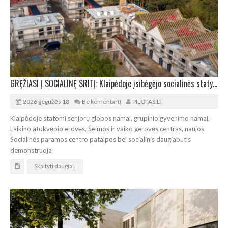
GRĘŽIASI Į SOCIALINĘ SRITĮ: Klaipėdoje įsibėgėjo socialinės statybos
2026 gegužės 18
Be komentarų
PILOTAS.LT
Klaipėdoje statomi senjorų globos namai, grupinio gyvenimo namai,
Laikino atokvėpio erdvės, Šeimos ir vaiko gerovės centras, naujos
Socialinės paramos centro patalpos bei socialinis daugiabutis
demonstruoja
Skaityti daugiau