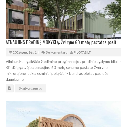
ATNAUJINS PRADINĘ MOKYKLĄ: Žvėryno 60 metų pastatas pasitinka rekonstrukciją
2026 gegužės 14
Be komentarų
PILOTAS.LT
Vilniaus Kunigaikščio Gedimino progimnazijos pradinio ugdymo filialas
Blindžių gatvėje atsinaujins. 60 metų senumo pastato Žvėryno
mikrorajone laukia esminiai pokyčiai – bendras plotas padidės
daugiau nei
Skaityti daugiau