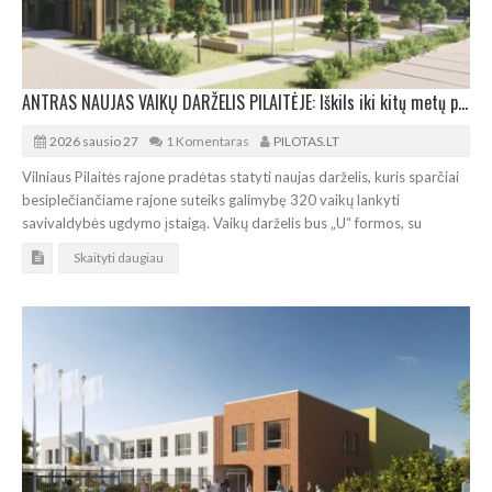
ANTRAS NAUJAS VAIKŲ DARŽELIS PILAITĖJE: Iškils iki kitų metų pavasario
2026 sausio 27
1 Komentaras
PILOTAS.LT
Vilniaus Pilaitės rajone pradėtas statyti naujas darželis, kuris sparčiai
besiplečiančiame rajone suteiks galimybę 320 vaikų lankyti
savivaldybės ugdymo įstaigą. Vaikų darželis bus „U“ formos, su
Skaityti daugiau