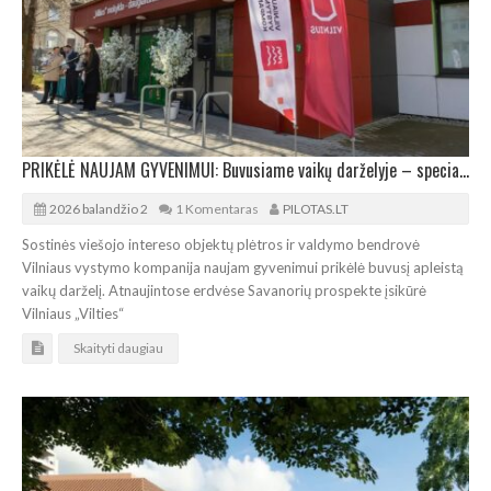
PRIKĖLĖ NAUJAM GYVENIMUI: Buvusiame vaikų darželyje – specialiosios mokyklos padalinys
2026 balandžio 2
1 Komentaras
PILOTAS.LT
Sostinės viešojo intereso objektų plėtros ir valdymo bendrovė
Vilniaus vystymo kompanija naujam gyvenimui prikėlė buvusį apleistą
vaikų darželį. Atnaujintose erdvėse Savanorių prospekte įsikūrė
Vilniaus „Vilties“
Skaityti daugiau