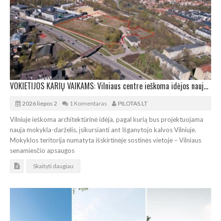
VOKIETIJOS KARIŲ VAIKAMS: Vilniaus centre ieškoma idėjos naujai mokyklai-darželiui
2026 liepos 2
1 Komentaras
PILOTAS.LT
Vilniuje ieškoma architektūrinė idėja, pagal kurią bus projektuojama
nauja mokykla-darželis, įsikursianti ant Išganytojo kalvos Vilniuje.
Mokyklos teritorija numatyta išskirtinėje sostinės vietoje – Vilniaus
senamiesčio apsaugos
Skaityti daugiau