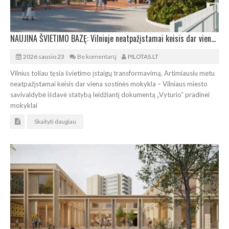
NAUJINA ŠVIETIMO BAZĘ: Vilniuje neatpažįstamai keisis dar viena mokykla
2026 sausio 23
Be komentarų
PILOTAS.LT
Vilnius toliau tęsia švietimo įstaigų transformavimą. Artimiausiu metu
neatpažįstamai keisis dar viena sostinės mokykla – Vilniaus miesto
savivaldybė išdavė statybą leidžiantį dokumentą „Vyturio“ pradinei
mokyklai
Skaityti daugiau