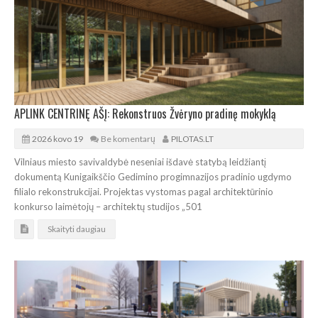
APLINK CENTRINĘ AŠĮ: Rekonstruos Žvėryno pradinę mokyklą
2026 kovo 19
Be komentarų
PILOTAS.LT
Vilniaus miesto savivaldybė neseniai išdavė statybą leidžiantį
dokumentą Kunigaikščio Gedimino progimnazijos pradinio ugdymo
filialo rekonstrukcijai. Projektas vystomas pagal architektūrinio
konkurso laimėtojų – architektų studijos „501
Skaityti daugiau