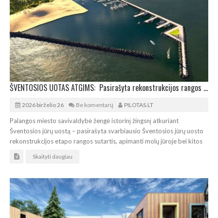
ŠVENTOSIOS UOTAS ATGIMS: Pasirašyta rekonstrukcijos rangos sutartis
2026 birželio 26
Be komentarų
PILOTAS.LT
Palangos miesto savivaldybė žengė istorinį žingsnį atkuriant
Šventosios jūrų uostą – pasirašyta svarbiausio Šventosios jūrų uosto
rekonstrukcijos etapo rangos sutartis, apimanti molų jūroje bei kitos
Skaityti daugiau