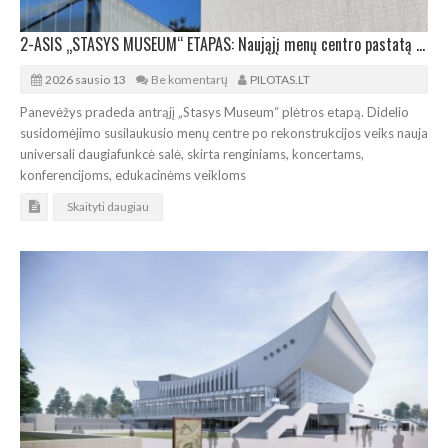
2-ASIS „STASYS MUSEUM“ ETAPAS: Naująjį menų centro pastatą rekonstruos
2026 sausio 13
Be komentarų
PILOTAS.LT
Panevėžys pradeda antrąjį „Stasys Museum“ plėtros etapą. Didelio
susidomėjimo susilaukusio menų centre po rekonstrukcijos veiks nauja
universali daugiafunkcė salė, skirta renginiams, koncertams,
konferencijoms, edukacinėms veikloms
Skaityti daugiau