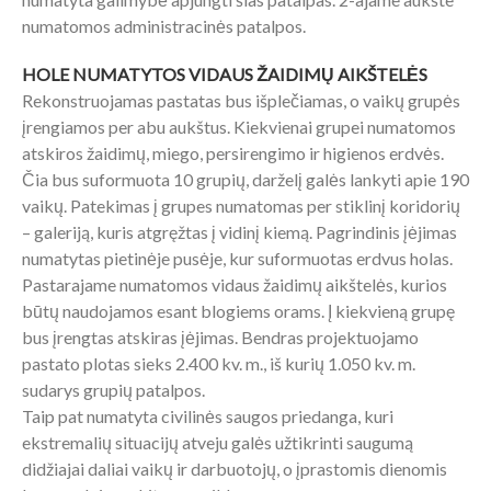
numatomos administracinės patalpos.
HOLE NUMATYTOS VIDAUS ŽAIDIMŲ AIKŠTELĖS
Rekonstruojamas pastatas bus išplečiamas, o vaikų grupės
įrengiamos per abu aukštus. Kiekvienai grupei numatomos
atskiros žaidimų, miego, persirengimo ir higienos erdvės.
Čia bus suformuota 10 grupių, darželį galės lankyti apie 190
vaikų. Patekimas į grupes numatomas per stiklinį koridorių
– galeriją, kuris atgręžtas į vidinį kiemą. Pagrindinis įėjimas
numatytas pietinėje pusėje, kur suformuotas erdvus holas.
Pastarajame numatomos vidaus žaidimų aikštelės, kurios
būtų naudojamos esant blogiems orams. Į kiekvieną grupę
bus įrengtas atskiras įėjimas. Bendras projektuojamo
pastato plotas sieks 2.400 kv. m., iš kurių 1.050 kv. m.
sudarys grupių patalpos.
Taip pat numatyta civilinės saugos priedanga, kuri
ekstremalių situacijų atveju galės užtikrinti saugumą
didžiajai daliai vaikų ir darbuotojų, o įprastomis dienomis