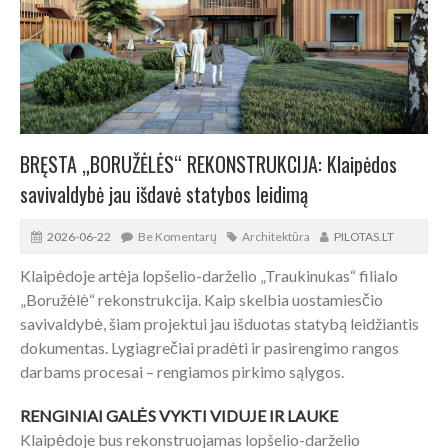
BRĘSTA „BORUŽĖLĖS“ REKONSTRUKCIJA: Klaipėdos
savivaldybė jau išdavė statybos leidimą
2026-06-22
Be Komentarų
Architektūra
PILOTAS.LT
Klaipėdoje artėja lopšelio-darželio „Traukinukas“ filialo
„Boružėlė“ rekonstrukcija. Kaip skelbia uostamiesčio
savivaldybė, šiam projektui jau išduotas statybą leidžiantis
dokumentas. Lygiagrečiai pradėti ir pasirengimo rangos
darbams procesai – rengiamos pirkimo sąlygos.
RENGINIAI GALĖS VYKTI VIDUJE IR LAUKE
Klaipėdoje bus rekonstruojamas lopšelio-darželio