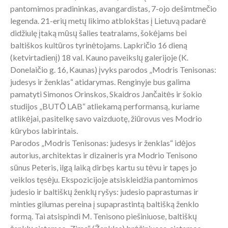
pantomimos pradininkas, avangardistas, 7-ojo dešimtmečio
legenda. 21-erių metų likimo atblokštas į Lietuvą padarė
didžiulę įtaką mūsų šalies teatralams, šokėjams bei
baltiškos kultūros tyrinėtojams. Lapkričio 16 dieną
(ketvirtadienį) 18 val. Kauno paveikslų galerijoje (K.
Donelaičio g. 16, Kaunas) įvyks parodos „Modris Tenisonas:
judesys ir ženklas“ atidarymas. Renginyje bus galima
pamatyti Simonos Orinskos, Skaidros Jančaitės ir šokio
studijos „BUTŌ LAB“ atliekamą performansą, kuriame
atlikėjai, pasitelkę savo vaizduotę, žiūrovus ves Modrio
kūrybos labirintais.
Parodos „Modris Tenisonas: judesys ir ženklas“ idėjos
autorius, architektas ir dizaineris yra Modrio Tenisono
sūnus Peteris, ilgą laiką dirbęs kartu su tėvu ir tapęs jo
veiklos tęsėju. Ekspozicijoje atsiskleidžia pantomimos
judesio ir baltiškų ženklų ryšys: judesio paprastumas ir
minties gilumas pereina į supaprastintą baltišką ženklo
formą. Tai atsispindi M. Tenisono piešiniuose, baltiškų