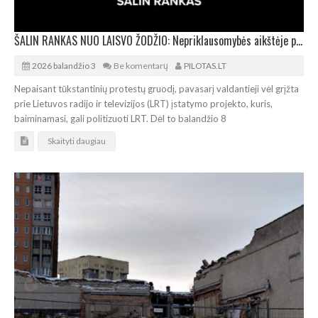
ŠALIN RANKAS NUO LAISVO ŽODŽIO: Nepriklausomybės aikštėje prie Seimo vyks protestas
2026 balandžio 3
Be komentarų
PILOTAS.LT
Nepaisant tūkstantinių protestų gruodį, pavasarį valdantieji vėl grįžta
prie Lietuvos radijo ir televizijos (LRT) įstatymo projekto, kuris,
baiminamasi, gali politizuoti LRT. Dėl to balandžio 8
Skaityti daugiau