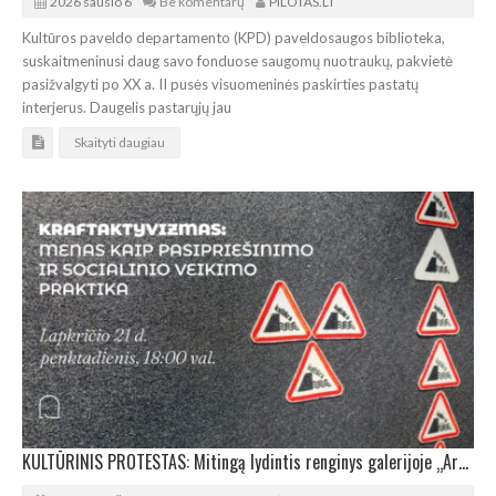
2026 sausio 6
Be komentarų
PILOTAS.LT
Kultūros paveldo departamento (KPD) paveldosaugos biblioteka,
suskaitmeninusi daug savo fonduose saugomų nuotraukų, pakvietė
pasižvalgyti po XX a. II pusės visuomeninės paskirties pastatų
interjerus. Daugelis pastarųjų jau
Skaityti daugiau
KULTŪRINIS PROTESTAS: Mitingą lydintis renginys galerijoje „Arka“