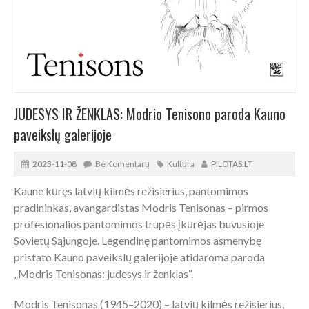
JUDESYS IR ŽENKLAS: Modrio Tenisono paroda Kauno
paveikslų galerijoje
2023-11-08
Be Komentarų
Kultūra
PILOTAS.LT
Kaune kūręs latvių kilmės režisierius, pantomimos
pradininkas, avangardistas Modris Tenisonas – pirmos
profesionalios pantomimos trupės įkūrėjas buvusioje
Sovietų Sąjungoje. Legendinę pantomimos asmenybę
pristato Kauno paveikslų galerijoje atidaroma paroda
„Modris Tenisonas: judesys ir ženklas“.
Modris Tenisonas (1945–2020) – latvių kilmės režisierius,