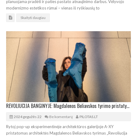
planuojama pradėti ir paties pastato atnaujinimo darbus. Vėlyvojo
modernizmo estetikos rūmai – vienas iš ryškiausių to
Skaityti daugiau
REVOLIUCIJA BANGINYJE: Magdalenos Beliavskos tyrimo pristatymas galerijoje A-XY
2024 gegužės 22
Be komentarų
PILOTAS.LT
Rytoj pop-up eksperimentinėje architektūros galerijoje A-XY
pristatomas architektės Magdalenos Beliavskos tyrimas „Revoliucija