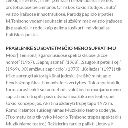
ženklų sistemos „Zime“ (Ženklas) brėžiniuose, sistemos
prototipuose bei Simonos Orinskos šokio studijos „Buto“
vaizdo įrašuose ir nuotraukose. Parodą papildo ir paties
M.Tenisono vedami edukaciniai užsiėmimai: vaizdo įrašuose
jis pasakoja ir rodo, kaip galima susikurti individualias
baltiškas juostas.
PRASILENKĖ SU SOVIETMEČIO MENO SUPRATIMU
Modrį Tenisoną išgarsinusiuose spektakliuose „Ecce
homo!“ (1967), „Sapnų sapnai“ (1968), „Saugokit peteliškę!“
(1969), „XX amžiaus capriccio“, (1970), „Koliažas“ (1971) tik
triko aprengti aktorių kūnai judesiu išreiškė mintį apie
bendražmogiškas, humanistines vertybes. Tokia spektaklių
forma prasilenkė su tuometinės valdžios formuojamu meno
supratimu, o trupės pasirodymai neatitiko nei teatro, nei
šokio koncepcijos. Akstinu uždaryti trupę tapo 1972 m.
Romo Kalantos susideginimas Muzikinio teatro sodelyje.
(Tuo metu kaip tik vyko Modrio Tenisono trupės spektaklis
Muzikiniame teatre.) Režisierius turėjo palikti Lietuvą ir