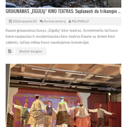
GRIAUNAMAS „EIGULIŲ“ KINO TEATRAS: Suplanuoti du trikampio plano daugiabučiai
2026 vasario 23
Be komentarų
PILOTAS.LT
Kaune griaunamas buvęs „Eigulių“ kino teatras. Sovietmečiu tai buvo
bene naujausias ir moderniausias kino teatras Kaune su dviem kino
salėmis, tačiau vėliau buvo naudojamas komercijai,
Skaityti daugiau