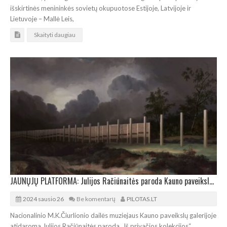
išskirtinės menininkės sovietų okupuotose Estijoje, Latvijoje ir
Lietuvoje – Mallė Leis,
Skaityti daugiau
JAUNŲJŲ PLATFORMA: Julijos Račiūnaitės paroda Kauno paveikslų galerijoje
2024 sausio 26
Be komentarų
PILOTAS.LT
Nacionalinio M.K.Čiurlionio dailės muziejaus Kauno paveikslų galerijoje
atidaroma Julijos Račiūnaitės paroda „Iš privačios kolekcijos“.