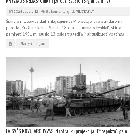
KRYŽIAUS KELIAS: Unikali paroda Sausio 13-ąjai paminėti
2026 sausio 12
Be komentarų
PILOTAS.LT
Šiandien . Lietuvos dailininkų sąjungos Projektų erdvėje atidaroma
paroda „Kryžiaus kelias: Sausio 13-osios atminimo ženklai“, skirta
paminėti 1991 m. sausio 13-osios tragediją ir aktualizuoti ypatingą
Skaityti daugiau
LAISVĖS KOVŲ ARCHYVAS: Nuotraukų projekcija „Prospekto“ galerijos vitrinoje