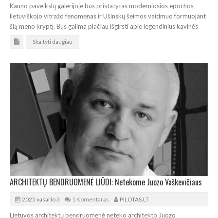
Kauno paveikslų galerijoje bus pristatytas moderniosios epochos
lietuviškojo vitražo fenomenas ir Ušinskų šeimos vaidmuo formuojant
šią meno kryptį. Bus galima plačiau išgirsti apie legendinius kavinės
Skaityti daugiau
ARCHITEKTŲ BENDRUOMENĖ LIŪDI: Netekome Juozo Vaškevičiaus
2025 vasario 3
1 Komentaras
PILOTAS.LT
Lietuvos architektų bendruomenė neteko architekto Juozo