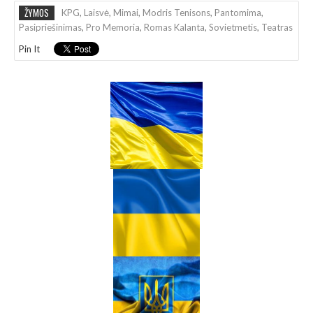
ŽYMOS
KPG
,
Laisvė
,
Mimai
,
Modris Tenisons
,
Pantomima
,
Pasipriešinimas
,
Pro Memoria
,
Romas Kalanta
,
Sovietmetis
,
Teatras
Pin It