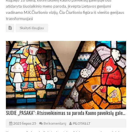
Rugsėjo 18 dieną, ketvirtadienį Kauno paveikslų galerijoje bus
atidaryta šiuolaikinio meno paroda, įkvėpta Lietuvos genijumi
vadinamo M.K.Čiurlionio vizijų. Čia Čiurlionio figūra iš vienišo genijaus
transformuojasi
Skaityti daugiau
SUDIE „PASAKA“: Atsisveikinimas su paroda Kauno paveikslų galerijoje
2025 liepos 25
Be komentarų
PILOTAS.LT