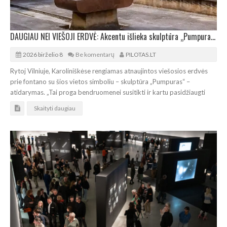
DAUGIAU NEI VIEŠOJI ERDVĖ: Akcentu išlieka skulptūra „Pumpuras“
2026 birželio 8
Be komentarų
PILOTAS.LT
Rytoj Vilniuje, Karoliniškėse rengiamas atnaujintos viešosios erdvės
prie fontano su šios vietos simboliu – skulptūra „Pumpuras“ –
atidarymas. „Tai proga bendruomenei susitikti ir kartu pasidžiaugti
Skaityti daugiau