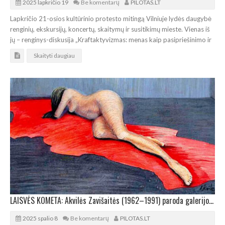
2025 lapkričio 19
Be komentarų
PILOTAS.LT
Lapkričio 21-osios kultūrinio protesto mitingą Vilniuje lydės daugybė
renginių, ekskursijų, koncertų, skaitymų ir susitikimų mieste. Vienas iš
jų – renginys-diskusija „Kraftaktyvizmas: menas kaip pasipriešinimo ir
Skaityti daugiau
LAISVĖS KOMETA: Akvilės Zavišaitės (1962–1991) paroda galerijoje „Kunskamera“
2025 spalio 8
Be komentarų
PILOTAS.LT