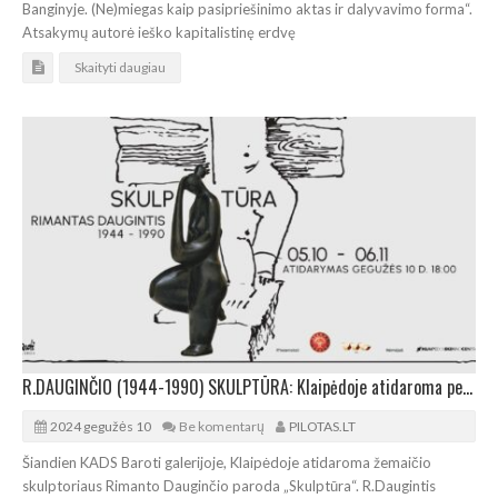
Banginyje. (Ne)miegas kaip pasipriešinimo aktas ir dalyvavimo forma“.
Atsakymų autorė ieško kapitalistinę erdvę
Skaityti daugiau
R.DAUGINČIO (1944-1990) SKULPTŪRA: Klaipėdoje atidaroma personalinė paroda
2024 gegužės 10
Be komentarų
PILOTAS.LT
Šiandien KADS Baroti galerijoje, Klaipėdoje atidaroma žemaičio
skulptoriaus Rimanto Dauginčio paroda „Skulptūra“. R.Daugintis