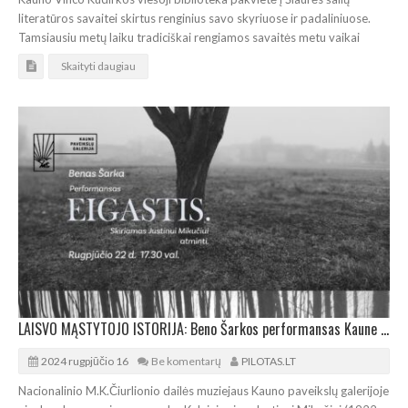
literatūros savaitei skirtus renginius savo skyriuose ir padaliniuose.
Tamsiausiu metų laiku tradiciškai rengiamos savaitės metu vaikai
Skaityti daugiau
LAISVO MĄSTYTOJO ISTORIJA: Beno Šarkos performansas Kaune Justinui Mikučiui atminti
2024 rugpjūčio 16
Be komentarų
PILOTAS.LT
Nacionalinio M.K.Čiurlionio dailės muziejaus Kauno paveikslų galerijoje