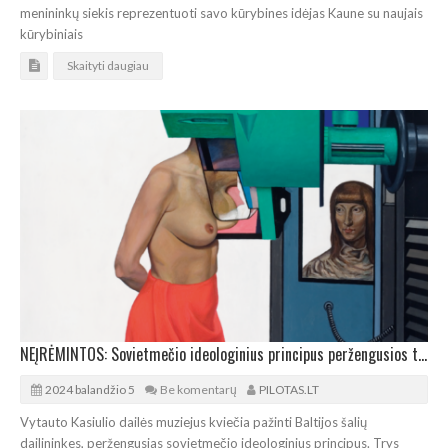
menininkų siekis reprezentuoti savo kūrybines idėjas Kaune su naujais
kūrybiniais
Skaityti daugiau
NEĮRĖMINTOS: Sovietmečio ideologinius principus peržengusios trys Baltijos šalių dailininkės
2024 balandžio 5
Be komentarų
PILOTAS.LT
Vytauto Kasiulio dailės muziejus kviečia pažinti Baltijos šalių
dailininkes, peržengusias sovietmečio ideologinius principus. Trys