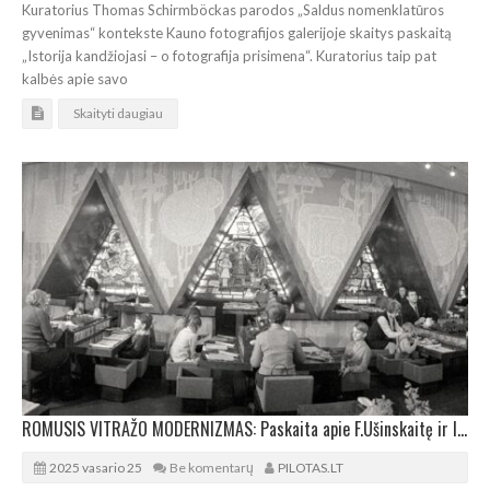
Kuratorius Thomas Schirmböckas parodos „Saldus nomenklatūros
gyvenimas“ kontekste Kauno fotografijos galerijoje skaitys paskaitą
„Istorija kandžiojasi – o fotografija prisimena“. Kuratorius taip pat
kalbės apie savo
Skaityti daugiau
ROMUSIS VITRAŽO MODERNIZMAS: Paskaita apie F.Ušinskaitę ir legendinius vitražus
2025 vasario 25
Be komentarų
PILOTAS.LT