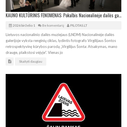
KAUNO KULTŪRINIS FENOMENAS: Pokalbis Nacionalinėje dailės galerijoje
2026 birželio 1
Be komentarų
PILOTAS.LT
Lietuvos nacionalinio dailės muziejaus (LNDM) Nacionalinėje dailės
galerijoje vyksta renginių ciklas, lydintis fotografo Virgilijaus Šontos
retrospektyvinę kūrybos parodą „Virgilijus Šonta: Atsakymas, mano
drauge, plaikstosi vėjyje“. Vienas jo
Skaityti daugiau