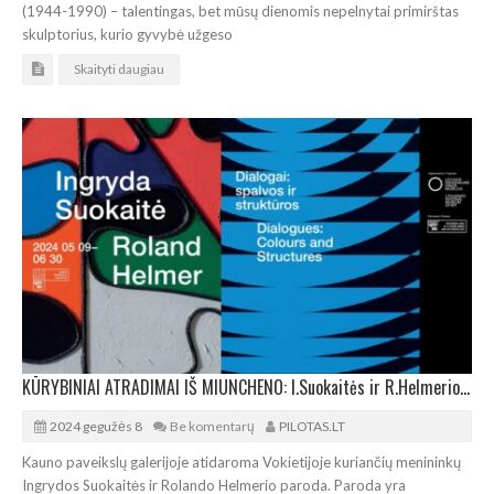
(1944-1990) – talentingas, bet mūsų dienomis nepelnytai primirštas
skulptorius, kurio gyvybė užgeso
Skaityti daugiau
KŪRYBINIAI ATRADIMAI IŠ MIUNCHENO: I.Suokaitės ir R.Helmerio paroda Kaune
2024 gegužės 8
Be komentarų
PILOTAS.LT
Kauno paveikslų galerijoje atidaroma Vokietijoje kuriančių menininkų
Ingrydos Suokaitės ir Rolando Helmerio paroda. Paroda yra