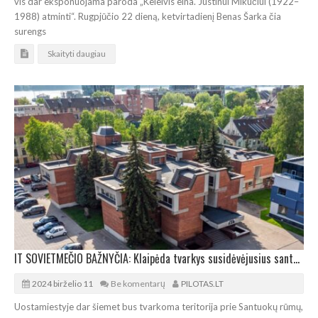
vis dar eksponuojama paroda „Keleivis eina. Justinui Mikučiui (1922–
1988) atminti“. Rugpjūčio 22 dieną, ketvirtadienį Benas Šarka čia
surengs
Skaityti daugiau
IT SOVIETMEČIO BAŽNYČIA: Klaipėda tvarkys susidėvėjusius santuokų rūmus
2024 birželio 11
Be komentarų
PILOTAS.LT
Uostamiestyje dar šiemet bus tvarkoma teritorija prie Santuokų rūmų,