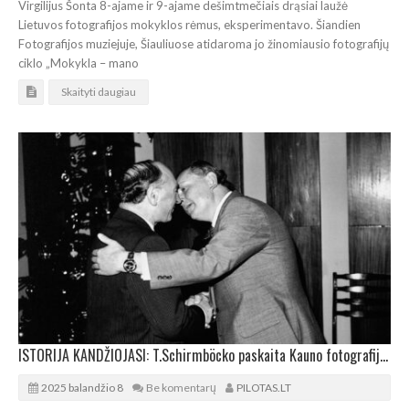
Virgilijus Šonta 8-ajame ir 9-ajame dešimtmečiais drąsiai laužė
Lietuvos fotografijos mokyklos rėmus, eksperimentavo. Šiandien
Fotografijos muziejuje, Šiauliuose atidaroma jo žinomiausio fotografijų
ciklo „Mokykla – mano
Skaityti daugiau
ISTORIJA KANDŽIOJASI: T.Schirmböcko paskaita Kauno fotografijos galerijoje
2025 balandžio 8
Be komentarų
PILOTAS.LT