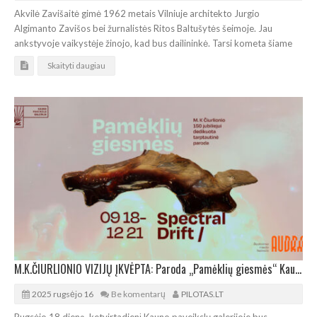
Akvilė Zavišaitė gimė 1962 metais Vilniuje architekto Jurgio
Algimanto Zavišos bei žurnalistės Ritos Baltušytės šeimoje. Jau
ankstyvoje vaikystėje žinojo, kad bus dailininkė. Tarsi kometa šiame
Skaityti daugiau
M.K.ČIURLIONIO VIZIJŲ ĮKVĖPTA: Paroda „Pamėklių giesmės“ Kaune
2025 rugsėjo 16
Be komentarų
PILOTAS.LT