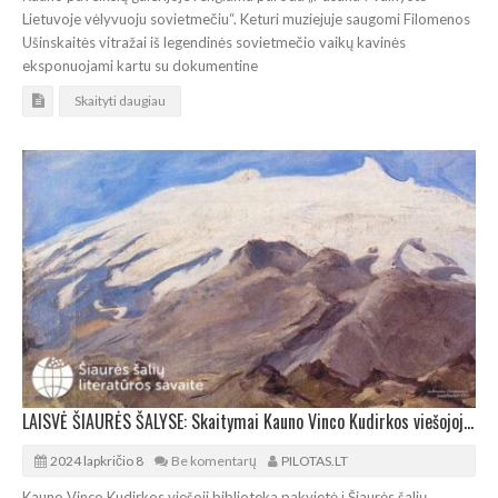
Lietuvoje vėlyvuoju sovietmečiu“. Keturi muziejuje saugomi Filomenos
Ušinskaitės vitražai iš legendinės sovietmečio vaikų kavinės
eksponuojami kartu su dokumentine
Skaityti daugiau
LAISVĖ ŠIAURĖS ŠALYSE: Skaitymai Kauno Vinco Kudirkos viešojoje bibliotekoje
2024 lapkričio 8
Be komentarų
PILOTAS.LT
Kauno Vinco Kudirkos viešoji biblioteka pakvietė į Šiaurės šalių