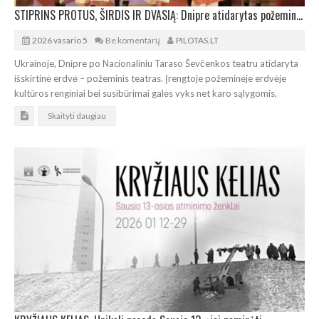
STIPRINS PROTUS, ŠIRDIS IR DVASIĄ: Dnipre atidarytas požeminis teatras
2026 vasario 5
Be komentarų
PILOTAS.LT
Ukrainoje, Dnipre po Nacionaliniu Taraso Ševčenkos teatru atidaryta
išskirtinė erdvė – požeminis teatras. Įrengtoje požeminėje erdvėje
kultūros renginiai bei susibūrimai galės vyks net karo sąlygomis,
Skaityti daugiau