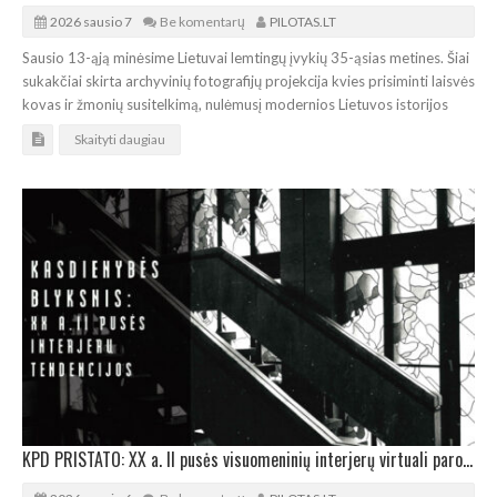
2026 sausio 7
Be komentarų
PILOTAS.LT
Sausio 13-ąją minėsime Lietuvai lemtingų įvykių 35-ąsias metines. Šiai
sukakčiai skirta archyvinių fotografijų projekcija kvies prisiminti laisvės
kovas ir žmonių susitelkimą, nulėmusį modernios Lietuvos istorijos
Skaityti daugiau
KPD PRISTATO: XX a. II pusės visuomeninių interjerų virtuali paroda