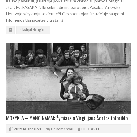
Kauno paveikslų galerijoje įvyks atsisveikinimo su paroda renginiai
„SUDIE, „PASAKA!“. Iki sekmadienio parodoje „Pasaka. Vaikystė
Lietuvoje vėlyvuoju sovietmečiu“ eksponuojami muziejuje saugomi
Filomenos Ušinskaitės vitražai iš
Skaityti daugiau
MOKYKLA – MANO NAMAI: Žymiausio Virgilijaus Šontos fotociklo paroda Šiauliuose
2025 balandžio 10
Be komentarų
PILOTAS.LT