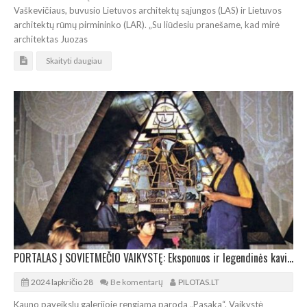
Vaškevičiaus, buvusio Lietuvos architektų sąjungos (LAS) ir Lietuvos
architektų rūmų pirmininko (LAR). „Su liūdesiu pranešame, kad mirė
architektas Juozas
Skaityti daugiau
PORTALAS Į SOVIETMEČIO VAIKYSTĘ: Eksponuos ir legendinės kavinės „Pasaka“ restauruotus vitražus
2024 lapkričio 28
Be komentarų
PILOTAS.LT
Kauno paveikslų galerijoje rengiama paroda „Pasaka“. Vaikystė