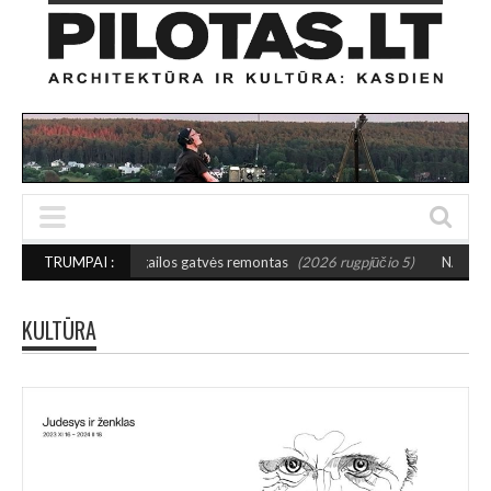
 Jogailos gatvės remontas
TRUMPAI :
(2026 rugpjūčio 5)
NAUJA LAUKO GALERIJA ŠI
KULTŪRA