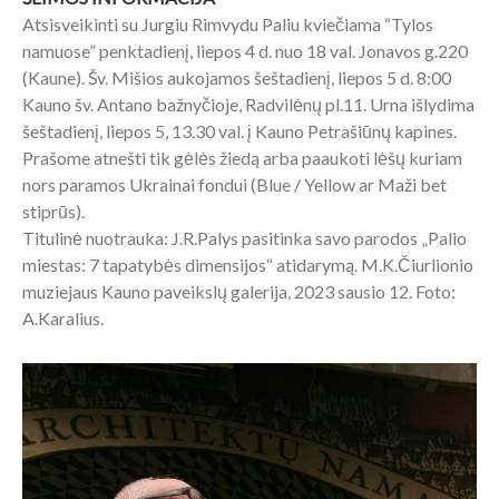
Atsisveikinti su Jurgiu Rimvydu Paliu kviečiama “Tylos
namuose” penktadienį, liepos 4 d. nuo 18 val. Jonavos g.220
(Kaune). Šv. Mišios aukojamos šeštadienį, liepos 5 d. 8:00
Kauno šv. Antano bažnyčioje, Radvilėnų pl.11. Urna išlydima
šeštadienį, liepos 5, 13.30 val. į Kauno Petrašiūnų kapines.
Prašome atnešti tik gėlės žiedą arba paaukoti lėšų kuriam
nors paramos Ukrainai fondui (Blue / Yellow ar Maži bet
stiprūs).
Titulinė nuotrauka: J.R.Palys pasitinka savo parodos „Palio
miestas: 7 tapatybės dimensijos“ atidarymą. M.K.Čiurlionio
muziejaus Kauno paveikslų galerija, 2023 sausio 12. Foto:
A.Karalius.