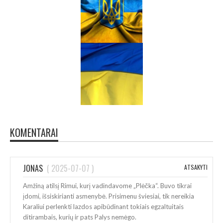
KOMENTARAI
JONAS
(
2025-07-07
)
ATSAKYTI
Amžiną atilsį Rimui, kurį vadindavome „Plėčka“. Buvo tikrai
įdomi, išsiskirianti asmenybė. Prisimenu šviesiai, tik nereikia
Karaliui perlenkti lazdos apibūdinant tokiais egzaltuitais
ditirambais, kurių ir pats Palys nemėgo.