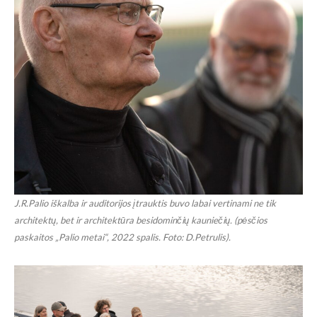
J.R.Palio iškalba ir auditorijos įtrauktis buvo labai vertinami ne tik
architektų, bet ir architektūra besidominčių kauniečių. (pėsčios
paskaitos „Palio metai“, 2022 spalis. Foto: D.Petrulis).