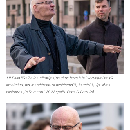
J.R.Palio iškalba ir auditorijos įtrauktis buvo labai vertinami ne tik
architektų, bet ir architektūra besidominčių kauniečių. (pėsčios
paskaitos „Palio metai“, 2022 spalis. Foto: D.Petrulis).