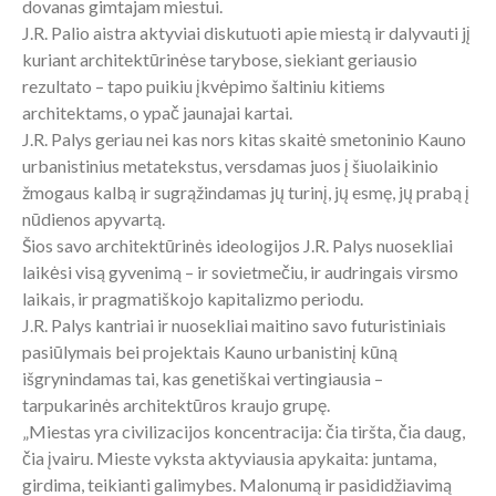
dovanas gimtajam miestui.
J.R. Palio aistra aktyviai diskutuoti apie miestą ir dalyvauti jį
kuriant architektūrinėse tarybose, siekiant geriausio
rezultato – tapo puikiu įkvėpimo šaltiniu kitiems
architektams, o ypač jaunajai kartai.
J.R. Palys geriau nei kas nors kitas skaitė smetoninio Kauno
urbanistinius metatekstus, versdamas juos į šiuolaikinio
žmogaus kalbą ir sugrąžindamas jų turinį, jų esmę, jų prabą į
nūdienos apyvartą.
Šios savo architektūrinės ideologijos J.R. Palys nuosekliai
laikėsi visą gyvenimą – ir sovietmečiu, ir audringais virsmo
laikais, ir pragmatiškojo kapitalizmo periodu.
J.R. Palys kantriai ir nuosekliai maitino savo futuristiniais
pasiūlymais bei projektais Kauno urbanistinį kūną
išgrynindamas tai, kas genetiškai vertingiausia –
tarpukarinės architektūros kraujo grupę.
„Miestas yra civilizacijos koncentracija: čia tiršta, čia daug,
čia įvairu. Mieste vyksta aktyviausia apykaita: juntama,
girdima, teikianti galimybes. Malonumą ir pasididžiavimą