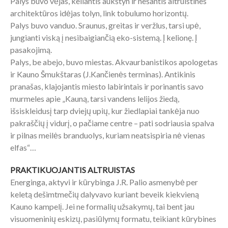
Palys buvo vėjas, keliantis aukštyn ir nešantis altruistines
architektūros idėjas tolyn, link tobulumo horizontų.
Palys buvo vanduo. Sraunus, greitas ir veržlus, tarsi upė,
jungianti viską į nesibaigiančią eko-sistemą. Į kelionę. Į
pasakojimą.
Palys, be abejo, buvo miestas. Akvaurbanistikos apologetas
ir Kauno Šmukštaras (J.Kančienės terminas). Antikinis
pranašas, klajojantis miesto labirintais ir porinantis savo
murmeles apie „Kauną, tarsi vandens lelijos žiedą,
išsiskleidusį tarp dviejų upių, kur žiedlapiai tankėja nuo
pakraščių į vidurį, o pačiame centre – pati sodriausia spalva
ir pilnas meilės branduolys, kuriam neatsispiria nė vienas
elfas“…
PRAKTIKUOJANTIS ALTRUISTAS
Energinga, aktyvi ir kūrybinga J.R. Palio asmenybė per
keletą dešimtmečių dalyvavo kuriant beveik kiekvieną
Kauno kampelį. Jei ne formalių užsakymų, tai bent jau
visuomeninių eskizų, pasiūlymų formatu, teikiant kūrybines