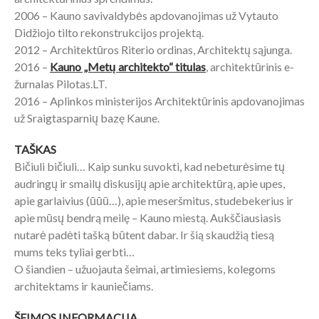
2006 – Kauno savivaldybės apdovanojimas už Vytauto
Didžiojo tilto rekonstrukcijos projektą.
2012 – Architektūros Riterio ordinas, Architektų sąjunga.
2016 –
Kauno „Metų architekto“ titulas
, architektūrinis e-
žurnalas Pilotas.LT.
2016 – Aplinkos ministerijos Architektūrinis apdovanojimas
už Sraigtasparnių bazę Kaune.
TAŠKAS
Bičiuli bičiuli… Kaip sunku suvokti, kad nebeturėsime tų
audringų ir smailų diskusijų apie architektūrą, apie upes,
apie garlaivius (ūūū…), apie meseršmitus, studebekerius ir
apie mūsų bendrą meilę – Kauno miestą. Aukščiausiasis
nutarė padėti tašką būtent dabar. Ir šią skaudžią tiesą
mums teks tyliai gerbti…
O šiandien – užuojauta šeimai, artimiesiems, kolegoms
architektams ir kauniečiams.
ŠEIMOS INFORMACIJA