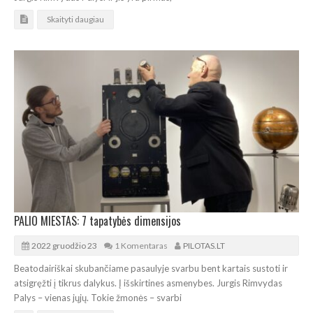
Skaityti daugiau
PALIO MIESTAS: 7 tapatybės dimensijos
2022 gruodžio 23
1 Komentaras
PILOTAS.LT
Beatodairiškai skubančiame pasaulyje svarbu bent kartais sustoti ir
atsigręžti į tikrus dalykus. Į išskirtines asmenybes. Jurgis Rimvydas
Palys – vienas jųjų. Tokie žmonės – svarbi