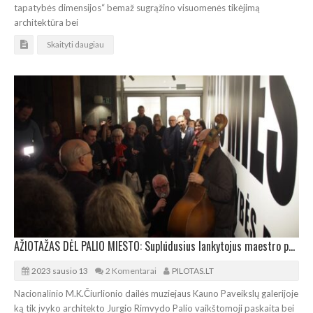
tapatybės dimensijos“ bemaž sugrąžino visuomenės tikėjimą
architektūra bei
Skaityti daugiau
AŽIOTAŽAS DĖL PALIO MIESTO: Suplūdusius lankytojus maestro pasitiko kontraboso garsais
2023 sausio 13
2 Komentarai
PILOTAS.LT
Nacionalinio M.K.Čiurlionio dailės muziejaus Kauno Paveikslų galerijoje
ką tik įvyko architekto Jurgio Rimvydo Palio vaikštomoji paskaita bei