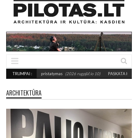
o pristatymas
TRUMPAI :
(2026 rugpjūčio 10)
PASKATA KURTI DRĄSIAU: Išrinktos 2
ARCHITEKTŪRA