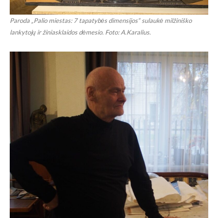
Paroda „Palio miestas: 7 tapatybės dimensijos“ sulaukė milžiniško
lankytojų ir žiniasklaidos dėmesio. Foto: A.Karalius.