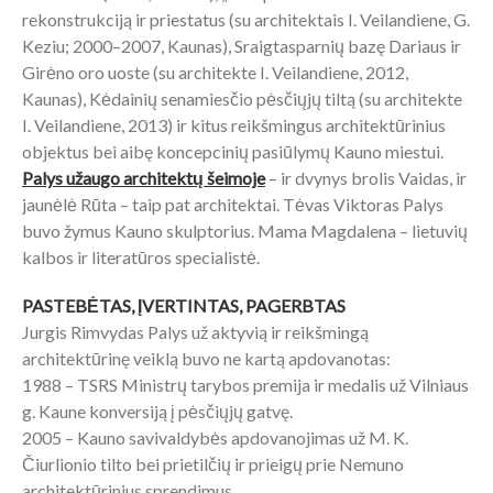
rekonstrukciją ir priestatus (su architektais I. Veilandiene, G.
Keziu; 2000–2007, Kaunas), Sraigtasparnių bazę Dariaus ir
Girėno oro uoste (su architekte I. Veilandiene, 2012,
Kaunas), Kėdainių senamiesčio pėsčiųjų tiltą (su architekte
I. Veilandiene, 2013) ir kitus reikšmingus architektūrinius
objektus bei aibę koncepcinių pasiūlymų Kauno miestui.
Palys užaugo architektų šeimoje
– ir dvynys brolis Vaidas, ir
jaunėlė Rūta – taip pat architektai. Tėvas Viktoras Palys
buvo žymus Kauno skulptorius. Mama Magdalena – lietuvių
kalbos ir literatūros specialistė.
PASTEBĖTAS, ĮVERTINTAS, PAGERBTAS
Jurgis Rimvydas Palys už aktyvią ir reikšmingą
architektūrinę veiklą buvo ne kartą apdovanotas:
1988 – TSRS Ministrų tarybos premija ir medalis už Vilniaus
g. Kaune konversiją į pėsčiųjų gatvę.
2005 – Kauno savivaldybės apdovanojimas už M. K.
Čiurlionio tilto bei prietilčių ir prieigų prie Nemuno
architektūrinius sprendimus.