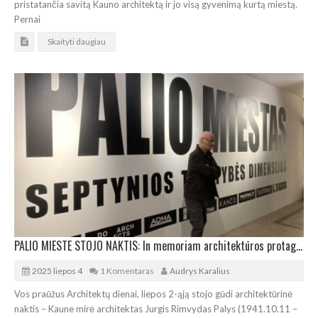
pristatančia savitą Kauno architektą ir jo visą gyvenimą kurtą miestą.
Pernai
Skaityti daugiau
PALIO MIESTE STOJO NAKTIS: In memoriam architektūros protagonistui J.R.P.
2025 liepos 4
1 Komentaras
Audrys Karalius
Vos praūžus Architektų dienai, liepos 2-ąją stojo gūdi architektūrinė
naktis – Kaune mirė architektas Jurgis Rimvydas Palys (1941.10.11 –