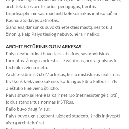
architektūros profesorius, pedagogas, beribis
tarpdisciplinininkas, machinų kolekcininkas ir absoliučiai
Kaunui atsidavęs patriotas.
Šiandieną dar sunku suvokti netekties mastą, nes tokių
žmonių, kaip Palys tiesiog nebuvo, nėra ir neliko.
ARCHITEKTŪRINIS G.G.MARKESAS
Palys neabejotinai buvo tarsi atskiras, savarankiškas
formatas. Žmogus orkestras. Svajotojas, protagonistas ir
technikas vienu metu.
Architektūrinis G.G.Markesas, kurio mistiškasis realizmas
tryško iš kiekvieno sakinio, įspūdingos kūno kalbos ir 7B
pieštuko kiekvieno štricho.
Palys smarkiai lenkė laiką ir netilpo (net nesistengė tilpti) į
jokius standartus, normas ir STRus.
Palio buvo daug. Visur.
Palys buvo ugnis, gebanti uždegti studentų širdis ir įkvėpti
aistrą architektūrai.