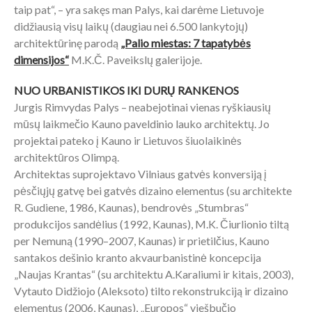
taip pat“, – yra sakęs man Palys, kai darėme Lietuvoje
didžiausią visų laikų (daugiau nei 6.500 lankytojų)
architektūrinę parodą
„Palio miestas: 7 tapatybės
dimensijos“
M.K.Č. Paveikslų galerijoje.
NUO URBANISTIKOS IKI DURŲ RANKENOS
Jurgis Rimvydas Palys – neabejotinai vienas ryškiausių
mūsų laikmečio Kauno paveldinio lauko architektų. Jo
projektai pateko į Kauno ir Lietuvos šiuolaikinės
architektūros Olimpą.
Architektas suprojektavo Vilniaus gatvės konversiją į
pėsčiųjų gatvę bei gatvės dizaino elementus (su architekte
R. Gudiene, 1986, Kaunas), bendrovės „Stumbras“
produkcijos sandėlius (1992, Kaunas), M.K. Čiurlionio tiltą
per Nemuną (1990–2007, Kaunas) ir prietilčius, Kauno
santakos dešinio kranto akvaurbanistinė koncepcija
„Naujas Krantas“ (su architektu A.Karaliumi ir kitais, 2003),
Vytauto Didžiojo (Aleksoto) tilto rekonstrukciją ir dizaino
elementus (2006, Kaunas), „Europos“ viešbučio