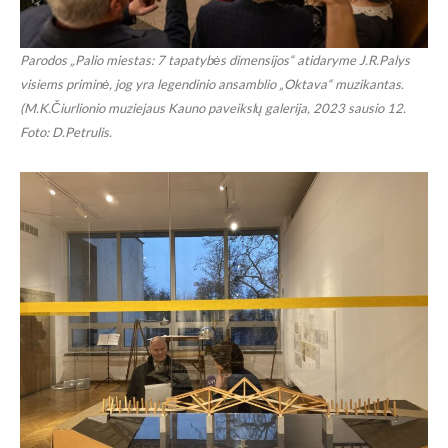
Parodos „Palio miestas: 7 tapatybės dimensijos“ atidaryme J.R.Palys
visiems priminė, jog yra legendinio ansamblio „Oktava“ muzikantas.
(M.K.Čiurlionio muziejaus Kauno paveikslų galerija, 2023 sausio 12.
Foto: D.Petrulis.