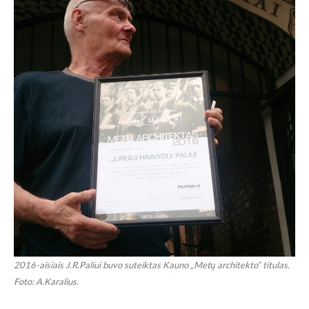
2016-aisiais J.R.Paliui buvo suteiktas Kauno „Metų architekto“ titulas.
Foto: A.Karalius.