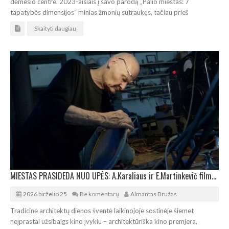
dėmesio centre. 2023-aisiais į savo parodą „Palio miestas: 7
tapatybės dimensijos“ minias žmonių sutraukęs, tačiau prieš
Skaityti daugiau
MIESTAS PRASIDEDA NUO UPĖS: A.Karaliaus ir E.Martinkevič filmo „Palio miestas“ premjera
2026 birželio 25
Be komentarų
Almantas Bružas
Tradicinė architektų dienos šventė laikinojoje sostinėje šiemet
neįprastai užsibaigs kino įvykiu – architektūriška kino premjera,