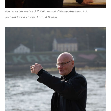
Pastaraisiais metais J.R.Palio namai Vilijampolėje buvo ir jo
architektūrinė studija. Foto: A.Bružas.