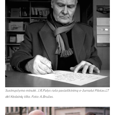
Susimąstymo minutė. J.R.Palys rašo pasiaiškinimą e-žurnalui Pilotas.LT
dėl Kėdainių tilto. Foto: A.Bružas.