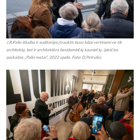
J.R.Palio iškalba ir auditorijos įtrauktis buvo labai vertinami ne tik
architektų, bet ir architektūra besidominčių kauniečių. (pėsčios
paskaitos „Palio metai“, 2022 spalis. Foto: D.Petrulis).