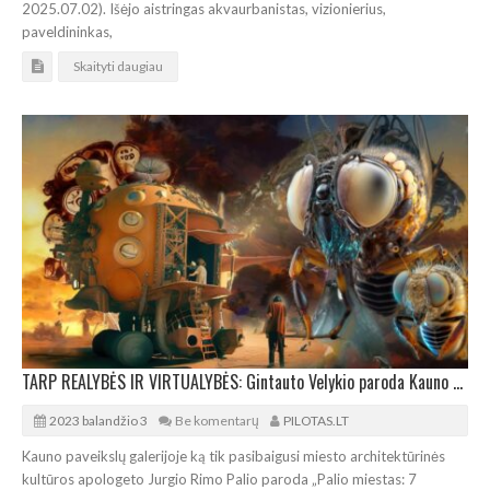
2025.07.02). Išėjo aistringas akvaurbanistas, vizionierius,
paveldininkas,
Skaityti daugiau
TARP REALYBĖS IR VIRTUALYBĖS: Gintauto Velykio paroda Kauno paveikslų galerijoje
2023 balandžio 3
Be komentarų
PILOTAS.LT
Kauno paveikslų galerijoje ką tik pasibaigusi miesto architektūrinės
kultūros apologeto Jurgio Rimo Palio paroda „Palio miestas: 7