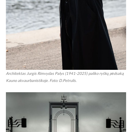
Architektas Jurgis Rimvydas Palys (1941-2025) paliko ryškų pėdsaką
Kauno akvaurbanistikoje. Foto: D.Petrulis.