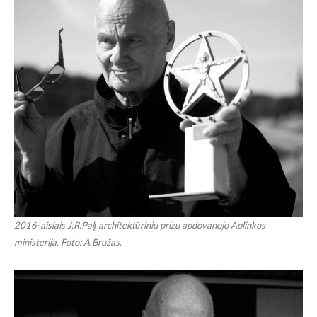
2016-aisiais J.R.Palį architektūriniu prizu apdovanojo Aplinkos
ministerija. Foto: A.Bružas.