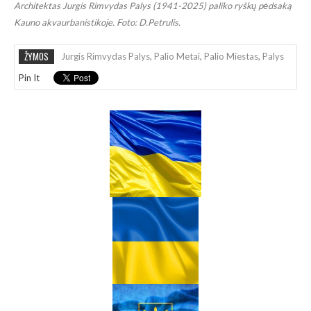
Architektas Jurgis Rimvydas Palys (1941-2025) paliko ryškų pėdsaką
Kauno akvaurbanistikoje. Foto: D.Petrulis.
ŽYMOS
Jurgis Rimvydas Palys
,
Palio Metai
,
Palio Miestas
,
Palys
Pin It