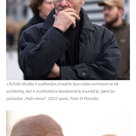
J.R.Palio iškalba ir auditorijos įtrauktis buvo labai vertinami ne tik
architektų, bet ir architektūra besidominčių kauniečių. (pėsčios
paskaitos „Palio metai“, 2022 spalis. Foto: D.Petrulis).