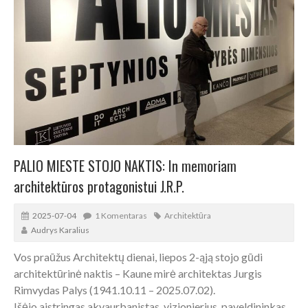
PALIO MIESTE STOJO NAKTIS: In memoriam
architektūros protagonistui J.R.P.
2025-07-04
1 Komentaras
Architektūra
Audrys Karalius
Vos praūžus Architektų dienai, liepos 2-ąją stojo gūdi
architektūrinė naktis – Kaune mirė architektas Jurgis
Rimvydas Palys (1941.10.11 – 2025.07.02).
Išėjo aistringas akvaurbanistas, vizionierius, paveldininkas,