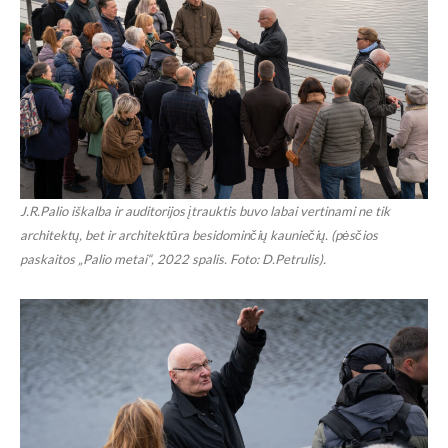
J.R.Palio iškalba ir auditorijos įtrauktis buvo labai vertinami ne tik
architektų, bet ir architektūra besidominčių kauniečių. (pėsčios
paskaitos „Palio metai“, 2022 spalis. Foto: D.Petrulis).