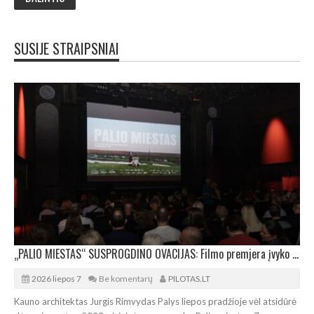
SUSIJE STRAIPSNIAI
„PALIO MIESTAS“ SUSPROGDINO OVACIJAS: Filmo premjera įvyko sausakimšoje salėje
2026 liepos 7
Be komentarų
PILOTAS.LT
Kauno architektas Jurgis Rimvydas Palys liepos pradžioje vėl atsidūrė