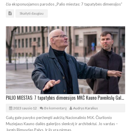
čia eksponuojamos parodos „Palio miestas: 7 tapatybės dimensijos“
Skaityti daugiau
PALIO MIESTAS: 7 tapatybės dimensijos MKČ Kauno Paveikslų Galerijoje
2023 sausio 12
Be komentarų
Audrys Karalius
Galų gale pavyko peržengti aukštą Nacionalinio M.K. Čiurlionio
Muziejaus Kauno dailės galerijos slenkstį ir architektui. Jo vardas –
Jurgis Rimvydas Palys. Ir jis yra pirmas,