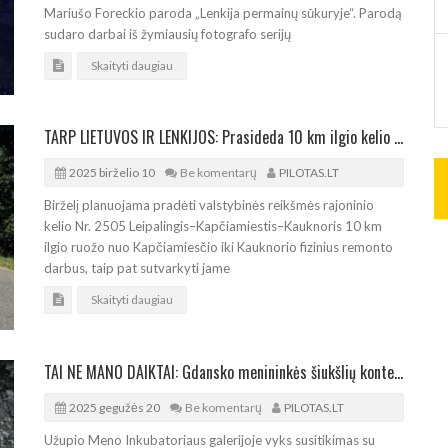
Mariušo Foreckio paroda „Lenkija permainų sūkuryje“. Parodą
sudaro darbai iš žymiausių fotografo serijų
Skaityti daugiau
TARP LIETUVOS IR LENKIJOS: Prasideda 10 km ilgio kelio ruožo ir tiltų remontas
2025 birželio 10
Be komentarų
PILOTAS.LT
Birželį planuojama pradėti valstybinės reikšmės rajoninio
kelio Nr. 2505 Leipalingis–Kapčiamiestis–Kauknoris 10 km
ilgio ruožo nuo Kapčiamiesčio iki Kauknorio fizinius remonto
darbus, taip pat sutvarkyti jame
Skaityti daugiau
TAI NE MANO DAIKTAI: Gdansko menininkės šiukšlių konteineryje rastų daiktų paroda
2025 gegužės 20
Be komentarų
PILOTAS.LT
Užupio Meno Inkubatoriaus galerijoje vyks susitikimas su