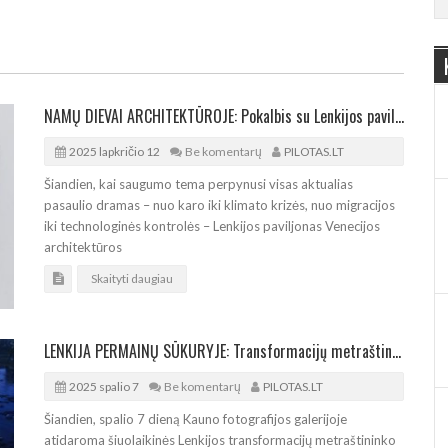
NAMŲ DIEVAI ARCHITEKTŪROJE: Pokalbis su Lenkijos paviljono Venecijoje kuratore
2025 lapkričio 12
Be komentarų
PILOTAS.LT
Šiandien, kai saugumo tema perpynusi visas aktualias
pasaulio dramas – nuo karo iki klimato krizės, nuo migracijos
iki technologinės kontrolės – Lenkijos paviljonas Venecijos
architektūros
Skaityti daugiau
LENKIJA PERMAINŲ SŪKURYJE: Transformacijų metraštininko fotoparoda Kaune
2025 spalio 7
Be komentarų
PILOTAS.LT
Šiandien, spalio 7 dieną Kauno fotografijos galerijoje
atidaroma šiuolaikinės Lenkijos transformacijų metraštininko