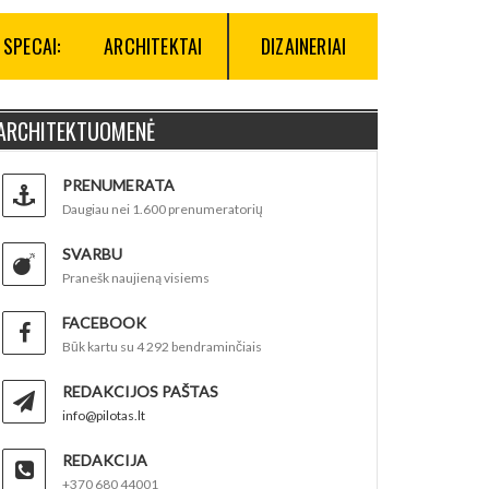
SPECAI:
ARCHITEKTAI
DIZAINERIAI
ARCHITEKTUOMENĖ
PRENUMERATA
Daugiau nei 1.600 prenumeratorių
SVARBU
Pranešk naujieną visiems
FACEBOOK
Būk kartu su 4 292 bendraminčiais
REDAKCIJOS PAŠTAS
info@pilotas.lt
REDAKCIJA
+370 680 44001