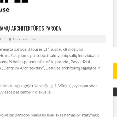
Ų NAMŲ ARCHITEKTŪROS PARODA
d
Almantas Bružas
arengta paroda „Houses LT“ susilaukė didžiulio
 Ne mažiau įdomu pastebėti kaimyninių šalių individualių
mą iš dalies patenkinti turėtų paroda „Pavyzdžiui.
 „Centrum Architektury“, Lietuvos architektų sąjungos ir
chitektų sąjungoje (Kalvarijų g. 1, Vilnius) įvyks parodos
viešos paskaitos ir diskusija.
owska: parodos Naujasis lenkiškas namas pristatymas;