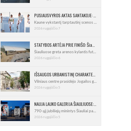
PUSIAUSVYROS AKTAS SANTAKOJE: „ConTempo 2026“ uždarys sudėtingas pasirodymas 8 m aukštyje
Kaune vykstantį tarptautinį scenos menų
2026 rugpjūčio 7
STATYBOS ARTĖJA PRIE FINIŠO: Šiaulių futbolo ir regbio maniežas įgavo kontūrus
Šiauliuose greta arenos kylantis futbolo
2026 rugpjūčio 6
IŠSAUGOS URBANISTINĮ CHARAKTERĮ: Vilniuje pradėtas Jogailos gatvės remontas
Vilniaus centre prasidėjo Jogailos gatvės
2026 rugpjūčio 5
NAUJA LAUKO GALERIJA ŠIAULIUOSE: Pirmoje ekspozicijoje – Eduardo Juchnevičiaus kūryba
790-ąjį jubiliejų minintys Šiauliai pasipildo
2026 rugpjūčio 5