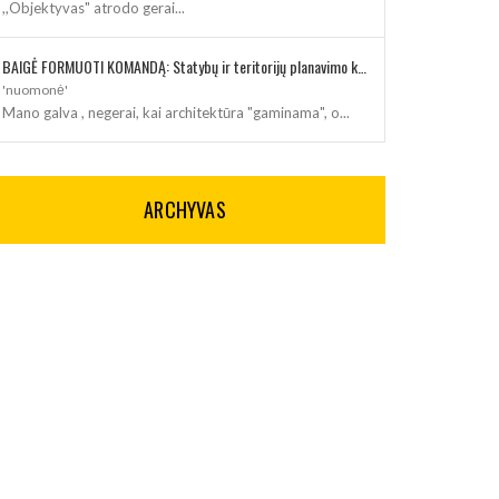
,,Objektyvas" atrodo gerai...
BAIGĖ FORMUOTI KOMANDĄ: Statybų ir teritorijų planavimo klausimus kuruos architektė
'nuomonė'
Mano galva , negerai, kai architektūra "gaminama", o...
ARCHYVAS