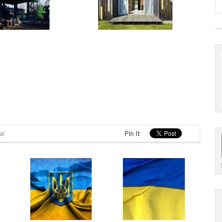
ai
Pin It