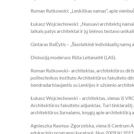
Roman Rutkowski: „Lenkiškas namas“, apie vienbu
Łukasz Wojciechowski: „Nuosavi architektų namai. I
laikais patys architektai ir jų šeimos testavo unika
Gintaras Balčytis – „Šiuolaikinė individualių namų a
Diskusiją moderuos Rūta Leitanaitė (LAS).
Roman Rutkowski– architektas, architektūros dirb
politechnikos instituto Architektūros fakulteto dėst
bendradarbiaujantis su Lenkijos ir užsienio architek
Łukasz Wojciechowski – architektas, vienas iš VRO
Architektūros fakulteto adjunktas. Turi tinklarašt
architektūros žurnalams, knygų apie architektūrą a
Agnieszka Rasmus-Zgorzelska, viena iš Centrum Arc
edukacinių programų kuratorė. Nuo 2009 iki 2011 