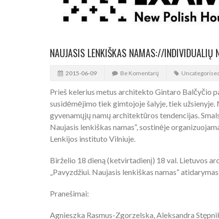
NAUJASIS LENKIŠKAS NAMAS://INDIVIDUALI
2015-06-09
Be Komentarų
Uncategorise
Prieš kelerius metus architekto Gintaro Balčyčio p
susidėmėjimo tiek gimtojoje šalyje, tiek užsienyje.
gyvenamųjų namų architektūros tendencijas. Smalsu
Naujasis lenkiškas namas“, sostinėje organizuojama
Lenkijos instituto Vilniuje.
Birželio 18 dieną (ketvirtadienį) 18 val. Lietuvos ar
„Pavyzdžiui. Naujasis lenkiškas namas“ atidarymas, 
Pranešimai:
Agnieszka Rasmus-Zgorzelska, Aleksandra Stępnik