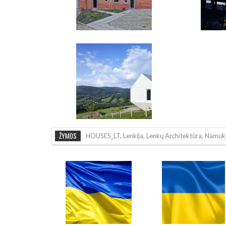
ŽYMOS
HOUSES_LT
,
Lenkija
,
Lenkų Architektūra
,
Namuk