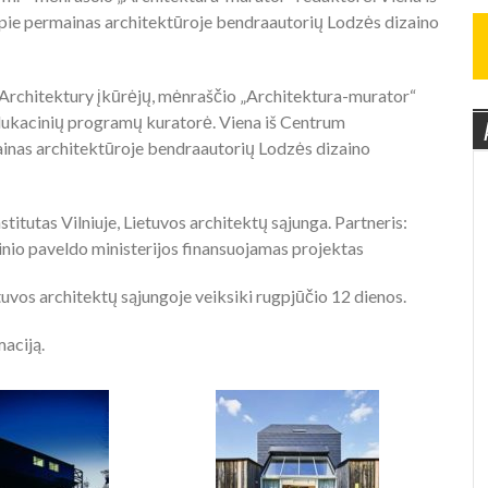
ie permainas architektūroje bendraautorių Lodzės dizaino
Architektury įkūrėjų, mėnraščio „Architektura-murator“
dukacinių programų kuratorė. Viena iš Centrum
inas architektūroje bendraautorių Lodzės dizaino
titutas Vilniuje, Lietuvos architektų sąjunga. Partneris:
linio paveldo ministerijos finansuojamas projektas
uvos architektų sąjungoje veiksiki rugpjūčio 12 dienos.
aciją.