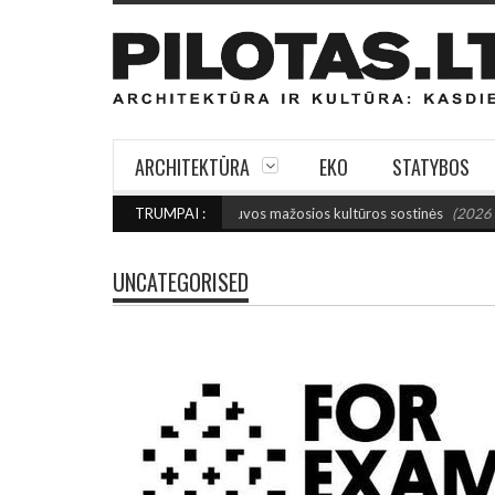
ARCHITEKTŪRA
EKO
STATYBOS
 Išrinktos 2027-ųjų Lietuvos mažosios kultūros sostinės
TRUMPAI :
(2026 rugpjūčio 7
UNCATEGORISED