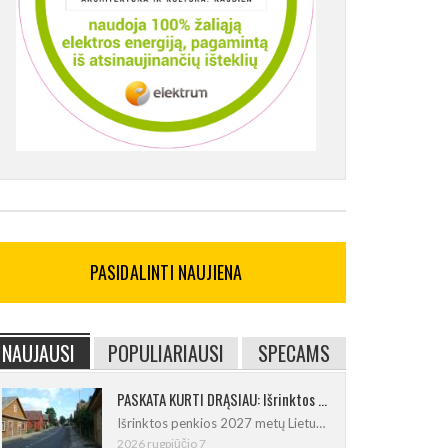
PASIDALINTI NAUJIENA
NAUJAUSI
POPULIARIAUSI
SPECAMS
PASKATA KURTI DRĄSIAU: Išrinktos 2027-ųjų Lietuvos mažosios kultūros sostinės
Išrinktos penkios 2027 metų Lietuvos
2026 rugpjūčio 7