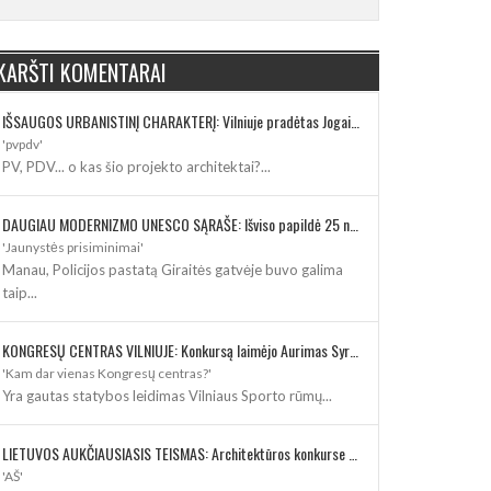
KARŠTI KOMENTARAI
IŠSAUGOS URBANISTINĮ CHARAKTERĮ: Vilniuje pradėtas Jogailos gatvės remontas
'pvpdv'
PV, PDV... o kas šio projekto architektai?...
DAUGIAU MODERNIZMO UNESCO SĄRAŠE: Išviso papildė 25 nauji paveldo objektai
'Jaunystės prisiminimai'
Manau, Policijos pastatą Giraitės gatvėje buvo galima
taip...
KONGRESŲ CENTRAS VILNIUJE: Konkursą laimėjo Aurimas Syrusas su „IMPLMNT architects“
'Kam dar vienas Kongresų centras?'
Yra gautas statybos leidimas Vilniaus Sporto rūmų...
LIETUVOS AUKČIAUSIASIS TEISMAS: Architektūros konkurse varžosi 8 rekonstrukcijos vizijos
'AŠ'