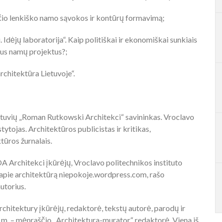
čio lenkiško namo sąvokos ir kontūrų formavimą;
dėjų laboratorija“. Kaip politiškai ir ekonomiškai sunkiais
lius namų projektus?;
rchitektūra Lietuvoje“.
tuvių „Roman Rutkowski Architekci“ savininkas. Vroclavo
ytojas. Architektūros publicistas ir kritikas,
tūros žurnalais.
A Architekci įkūrėjų, Vroclavo politechnikos instituto
į apie architektūrą niepokoje.wordpress.com, rašo
utorius.
hitektury įkūrėjų, redaktorė, tekstų autorė, parodų ir
m. – mėnraščio „Architektura-murator“ redaktorė. Viena iš