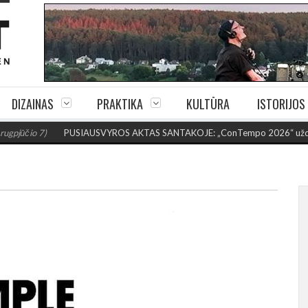
DIZAINAS
PRAKTIKA
KULTŪRA
ISTORIJOS
)
PUSIAUSVYROS AKTAS SANTAKOJE: „ConTempo 2026“ uždarys sudėtin