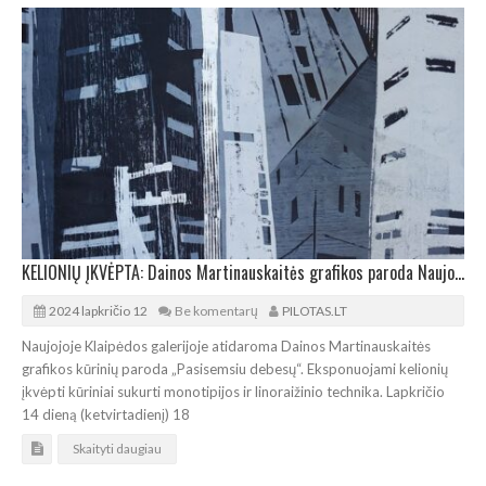
KELIONIŲ ĮKVĖPTA: Dainos Martinauskaitės grafikos paroda Naujojoje Klaipėdos galerijoje
2024 lapkričio 12
Be komentarų
PILOTAS.LT
Naujojoje Klaipėdos galerijoje atidaroma Dainos Martinauskaitės
grafikos kūrinių paroda „Pasisemsiu debesų“. Eksponuojami kelionių
įkvėpti kūriniai sukurti monotipijos ir linoraižinio technika. Lapkričio
14 dieną (ketvirtadienį) 18
Skaityti daugiau