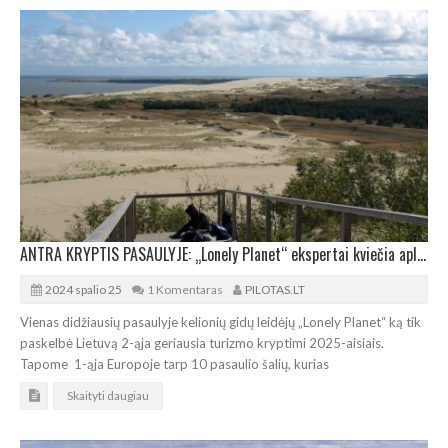
ANTRA KRYPTIS PASAULYJE: „Lonely Planet“ ekspertai kviečia aplankyti Lietuvą
2024 spalio 25
1 Komentaras
PILOTAS.LT
Vienas didžiausių pasaulyje kelionių gidų leidėjų „Lonely Planet“ ką tik
paskelbė Lietuvą 2-ąja geriausia turizmo kryptimi 2025-aisiais.
Tapome 1-ąja Europoje tarp 10 pasaulio šalių, kurias
Skaityti daugiau