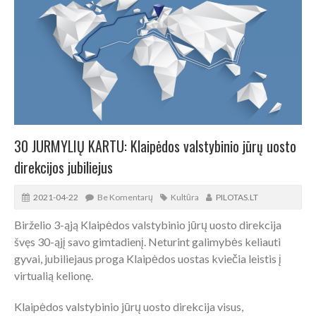
30 JURMYLIŲ KARTU: Klaipėdos valstybinio jūrų uosto
direkcijos jubiliejus
2021-04-22
Be Komentarų
Kultūra
PILOTAS.LT
Birželio 3-ąją Klaipėdos valstybinio jūrų uosto direkcija
švęs 30-ąjį savo gimtadienį. Neturint galimybės keliauti
gyvai, jubiliejaus proga Klaipėdos uostas kviečia leistis į
virtualią kelionę.
Klaipėdos valstybinio jūrų uosto direkcija visus,