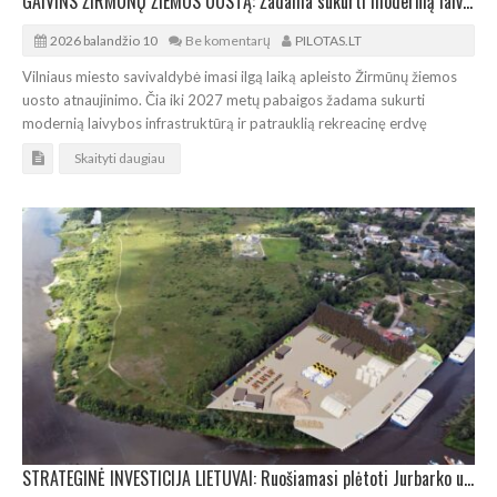
GAIVINS ŽIRMŪNŲ ŽIEMOS UOSTĄ: Žadama sukurti modernią laivybos infrastruktūrą
2026 balandžio 10
Be komentarų
PILOTAS.LT
Vilniaus miesto savivaldybė imasi ilgą laiką apleisto Žirmūnų žiemos
uosto atnaujinimo. Čia iki 2027 metų pabaigos žadama sukurti
modernią laivybos infrastruktūrą ir patrauklią rekreacinę erdvę
Skaityti daugiau
STRATEGINĖ INVESTICIJA LIETUVAI: Ruošiamasi plėtoti Jurbarko uostą