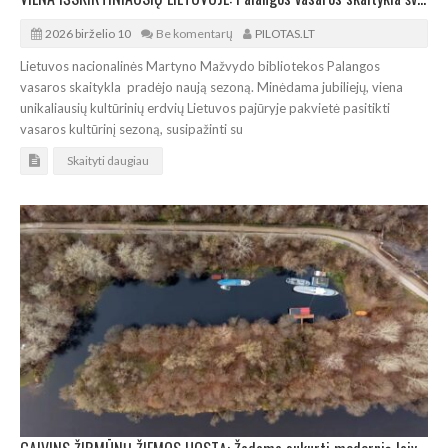
2026 birželio 10
Be komentarų
PILOTAS.LT
Lietuvos nacionalinės Martyno Mažvydo bibliotekos Palangos
vasaros skaitykla pradėjo naują sezoną. Minėdama jubiliejų, viena
unikaliausių kultūrinių erdvių Lietuvos pajūryje pakvietė pasitikti
vasaros kultūrinį sezoną, susipažinti su
Skaityti daugiau