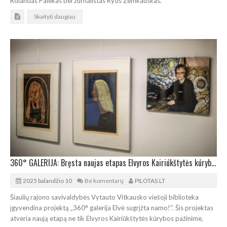
Rolandas Palekas bei žurnalistas Rytis Zemkauskas.
Skaityti daugiau
360° GALERIJA: Bręsta naujas etapas Elvyros Kairiūkštytės kūrybos pažinime
2025 balandžio 10
Be komentarų
PILOTAS.LT
Šiaulių rajono savivaldybės Vytauto Vitkausko viešoji biblioteka
įgyvendina projektą „360° galerija Elvė sugrįžta namo!“. Šis projektas
atveria naują etapą ne tik Elvyros Kairiūkštytės kūrybos pažinime,