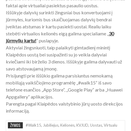
faktai apie virtualiai pasiektus pasaulio uostus.
Iššūkyje dalyvių surinkti žingsniai bus konvertuojami į
jūrmyles, kuriomis bus skaičiuojamas dalyvių bendrai
įveiktas atstumas ir kartu pasiekti uostai. Realiu laiku
stebėti virtualios kelionės eigą galima specialiame „
30
jūrmylių kartu!
“ puslapyje.
Aktyviai žingsniuoti, taip palaikyti gimtadienį minintį
Klaipėdos uostą bei susipažinti su jo veikla dalyviai
kviečiami iki birželio 3 dienos. Iššūkyje galima dalyvauti už
savo atstovaujamą įmonę.
Prisijungti prie iššūkio galima parsisiuntus nemokamą
mobiliąją vaikščiojimo programėlę „#walk15“ iš savo
telefone esančios „App Store“, „Google Play“ arba „Huawei
Appgallery“ aplikacijos.
Parengta pagal Klaipėdos valstybinio jūrų uosto direkcijos
informaciją.
ŽYMOS
#walk15
,
Jubiliejus
,
Kelionės
,
KVJUD
,
Uostas
,
Virtualu