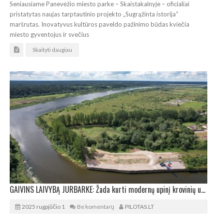
Seniausiame Panevėžio miesto parke – Skaistakalnyje – oficialiai
pristatytas naujas tarptautinio projekto „Sugrąžinta istorija“
maršrutas. Inovatyvus kultūros paveldo pažinimo būdas kviečia
miesto gyventojus ir svečius
Skaityti daugiau
GAIVINS LAIVYBĄ JURBARKE: Žada kurti modernų upinį krovinių uostą
2025 rugpjūčio 1
Be komentarų
PILOTAS.LT