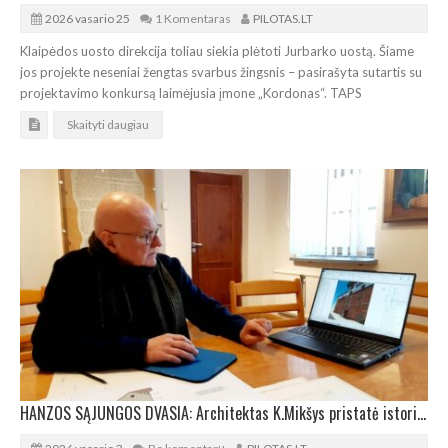
2026 vasario 25
1 Komentaras
PILOTAS.LT
Klaipėdos uosto direkcija toliau siekia plėtoti Jurbarko uostą. Šiame
jos projekte neseniai žengtas svarbus žingsnis – pasirašyta sutartis su
projektavimo konkursą laimėjusia įmone „Kordonas“. TAPS
Skaityti daugiau
HANZOS SĄJUNGOS DVASIA: Architektas K.Mikšys pristatė istorinio sandėlio tvarkybos projektą