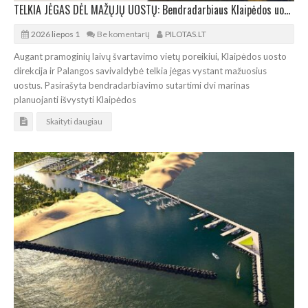
TELKIA JĖGAS DĖL MAŽŲJŲ UOSTŲ: Bendradarbiaus Klaipėdos uosto direkcija ir Palangos savivaldybė
2026 liepos 1
Be komentarų
PILOTAS.LT
Augant pramoginių laivų švartavimo vietų poreikiui, Klaipėdos uosto
direkcija ir Palangos savivaldybė telkia jėgas vystant mažuosius
uostus. Pasirašyta bendradarbiavimo sutartimi dvi marinas
planuojanti išvystyti Klaipėdos
Skaityti daugiau