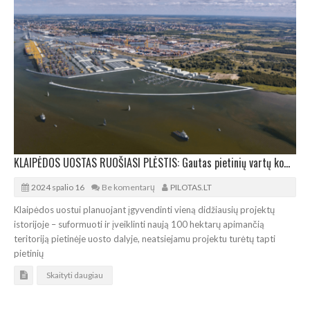
KLAIPĖDOS UOSTAS RUOŠIASI PLĖSTIS: Gautas pietinių vartų komplekso statybos leidimas
2024 spalio 16
Be komentarų
PILOTAS.LT
Klaipėdos uostui planuojant įgyvendinti vieną didžiausių projektų
istorijoje – suformuoti ir įveiklinti naują 100 hektarų apimančią
teritoriją pietinėje uosto dalyje, neatsiejamu projektu turėtų tapti
pietinių
Skaityti daugiau