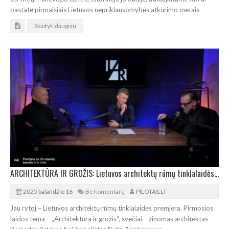
pastate pirmaisiais Lietuvos nepriklausomybės atkūrimo metais
Skaityti daugiau
ARCHITEKTŪRA IR GROŽIS: Lietuvos architektų rūmų tinklalaidės premjera
2025 balandžio 16
Be komentarų
PILOTAS.LT
Jau rytoj – Lietuvos architektų rūmų tinklalaidės premjera. Pirmosios
laidos tema – „Architektūra ir grožis“, svečiai – žinomas architektas