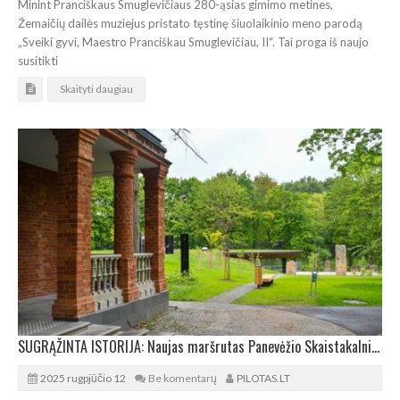
Minint Pranciškaus Smuglevičiaus 280-ąsias gimimo metines,
Žemaičių dailės muziejus pristato tęstinę šiuolaikinio meno parodą
„Sveiki gyvi, Maestro Pranciškau Smuglevičiau, II“. Tai proga iš naujo
susitikti
Skaityti daugiau
SUGRĄŽINTA ISTORIJA: Naujas maršrutas Panevėžio Skaistakalnio parke
2025 rugpjūčio 12
Be komentarų
PILOTAS.LT