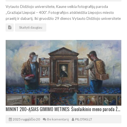
Vytauto Didžiojo universitete, Kaune veikia fotografijų paroda
„Gražiajai Liepojai – 400“. Fotografijos atskleidžia Liepojos miesto
praeitį ir dabartį. Iki gruodžio 29 dienos Vytauto Didžiojo universitete
Skaityti daugiau
MININT 280-ĄSIAS GIMIMO METINES: Šiuolaikinio meno paroda Žemaičių dailės muziejuje
2025 rugpjūčio 20
Be komentarų
PILOTAS.LT