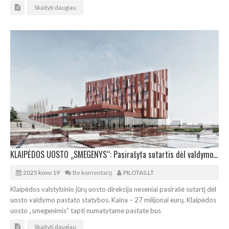
Skaityti daugiau
KLAIPĖDOS UOSTO „SMEGENYS“: Pasirašyta sutartis dėl valdymo pastato statybos
2025 kovo 19
Be komentarų
PILOTAS.LT
Klaipėdos valstybinio jūrų uosto direkcija neseniai pasirašė sutartį dėl
uosto valdymo pastato statybos. Kaina – 27 milijonai eurų. Klaipėdos
uosto „smegenimis“ tapti numatytame pastate bus
Skaityti daugiau