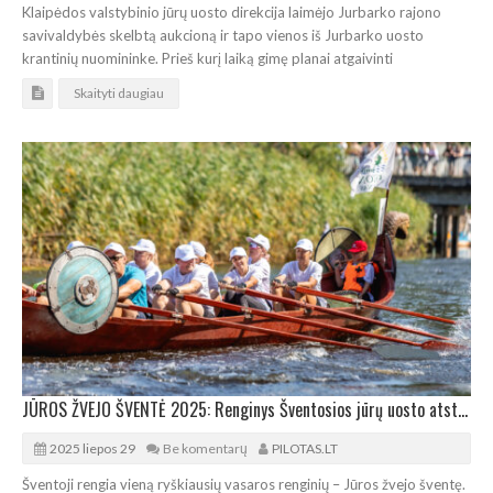
Klaipėdos valstybinio jūrų uosto direkcija laimėjo Jurbarko rajono
savivaldybės skelbtą aukcioną ir tapo vienos iš Jurbarko uosto
krantinių nuomininke. Prieš kurį laiką gimę planai atgaivinti
Skaityti daugiau
JŪROS ŽVEJO ŠVENTĖ 2025: Renginys Šventosios jūrų uosto atstatymo 100-mečiui
2025 liepos 29
Be komentarų
PILOTAS.LT
Šventoji rengia vieną ryškiausių vasaros renginių – Jūros žvejo šventę.