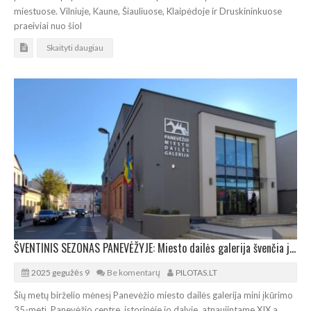
miestuose. Vilniuje, Kaune, Šiauliuose, Klaipėdoje ir Druskininkuose
praeiviai nuo šiol
Skaityti daugiau
ŠVENTINIS SEZONAS PANEVĖŽYJE: Miesto dailės galerija švenčia jubiliejų
2025 gegužės 9
Be komentarų
PILOTAS.LT
Šių metų birželio mėnesį Panevėžio miesto dailės galerija mini įkūrimo
35-metį. Panevėžio centre, istorinėje jo dalyje, atnaujintame XIX a.