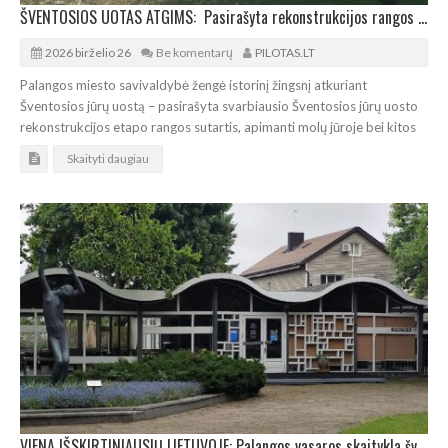
ŠVENTOSIOS UOTAS ATGIMS: Pasirašyta rekonstrukcijos rangos sutartis
2026 birželio 26
Be komentarų
PILOTAS.LT
Palangos miesto savivaldybė žengė istorinį žingsnį atkuriant
Šventosios jūrų uostą – pasirašyta svarbiausio Šventosios jūrų uosto
rekonstrukcijos etapo rangos sutartis, apimanti molų jūroje bei kitos
Skaityti daugiau
VIENA IŠSKIRTINIAUSIŲ LIETUVOJE: Palangos vasaros skaitykla švenčia 60-metį