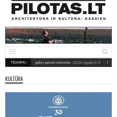
Jogailos gatvės remontas
TRUMPAI :
(2026 rugpjūčio 5)
NAUJA LAUKO GALERIJA ŠI
KULTŪRA