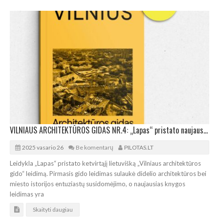
VILNIAUS ARCHITEKTŪROS GIDAS NR.4: „Lapas“ pristato naujausią lietuvišką leidimą
2025 vasario 26
Be komentarų
PILOTAS.LT
Leidykla „Lapas“ pristato ketvirtąjį lietuvišką „Vilniaus architektūros
gido“ leidimą. Pirmasis gido leidimas sulaukė didelio architektūros bei
miesto istorijos entuziastų susidomėjimo, o naujausias knygos
leidimas yra
Skaityti daugiau