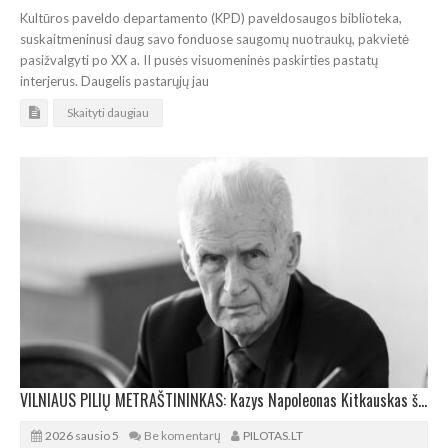
Kultūros paveldo departamento (KPD) paveldosaugos biblioteka,
suskaitmeninusi daug savo fonduose saugomų nuotraukų, pakvietė
pasižvalgyti po XX a. II pusės visuomeninės paskirties pastatų
interjerus. Daugelis pastarųjų jau
Skaityti daugiau
VILNIAUS PILIŲ METRAŠTININKAS: Kazys Napoleonas Kitkauskas švenčia 95-erių metų jubiliejų
2026 sausio 5
Be komentarų
PILOTAS.LT