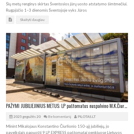
Šių metų renginys skirtas Šventosios jūrų uosto atstatymo šimtmečiui.
Rugpjūčio 1–3 dienomis Šventojoje vyks Jūros
Skaityti daugiau
PAŽYMI JUBILIEJINIUS METUS: LP paštomatus nuspalvino M.K.Čiurlionio paveikslai
2025 gegužės 20
Be komentarų
PILOTAS.LT
Minint Mikalojaus Konstantino Čiurlionio 150-ąjį jubiliejų, jo
paveikslais papuošti 9 LP EXPRESS paštomatai penkiuose Lietuvos