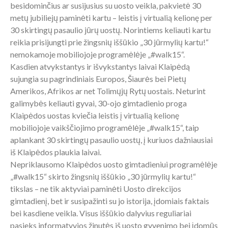
besidominčius ar susijusius su uosto veikla, pakvietė 30
metų jubiliejų paminėti kartu – leistis į virtualią kelionę per
30 skirtingų pasaulio jūrų uostų. Norintiems keliauti kartu
reikia prisijungti prie žingsnių iššūkio „30 jūrmylių kartu!“
nemokamoje mobiliojoje programėlėje „#walk15“.
Kasdien atvykstantys ir išvykstantys laivai Klaipėdą
sujungia su pagrindiniais Europos, Šiaurės bei Pietų
Amerikos, Afrikos ar net Tolimųjų Rytų uostais. Neturint
galimybės keliauti gyvai, 30-ojo gimtadienio proga
Klaipėdos uostas kviečia leistis į virtualią kelionę
mobiliojoje vaikščiojimo programėlėje „#walk15“, taip
aplankant 30 skirtingų pasaulio uostų, į kuriuos dažniausiai
iš Klaipėdos plaukia laivai.
Nepriklausomo Klaipėdos uosto gimtadieniui programėlėje
„#walk15“ skirto žingsnių iššūkio „30 jūrmylių kartu!“
tikslas – ne tik aktyviai paminėti Uosto direkcijos
gimtadienį, bet ir susipažinti su jo istorija, įdomiais faktais
bei kasdiene veikla. Visus iššūkio dalyvius reguliariai
pasieks informatyvios žinutės iš uosto gyvenimo bei įdomūs