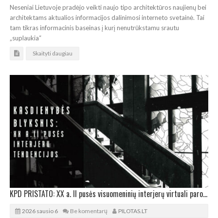
Neseniai Lietuvoje pradėjo veikti naujo tipo architektūros naujienų bei
architektams aktualios informacijos dalinimosi interneto svetainė. Tai
tam tikras informacinis baseinas į kurį nenutrūkstamu srautu
„suplaukia“
Skaityti daugiau
KPD PRISTATO: XX a. II pusės visuomeninių interjerų virtuali paroda
2026 sausio 6
Be komentarų
PILOTAS.LT