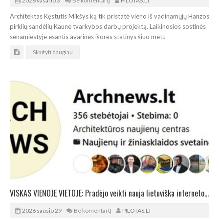
2026 vasario 3
Be komentarų
PILOTAS.LT
Architektas Kęstutis Mikšys ką tik pristatė vieno iš vadinamųjų Hanzos
pirklių sandėlių Kaune tvarkybos darbų projektą. Laikinosios sostinės
senamiestyje esantis avarinės išorės statinys šiuo metu
Skaityti daugiau
VISKAS VIENOJE VIETOJE: Pradėjo veikti nauja lietuviška interneto svetainė architektams
2026 sausio 29
Be komentarų
PILOTAS.LT