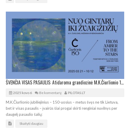
ŠVENČIA VISAS PASAULIS: Atidaroma grandiozinė M.K.Čiurlionio 150-mečio paroda
2025 kovo 6
Be komentarų
PILOTAS.LT
M.K.Čiurlionio jubiliejinius – 150-uosius – metus švęs ne tik Lietuva,
bet ir visas pasaulis – įvairūs šiai progai skirti renginiai nuvilnys per
daugelį pasaulio šalių:
Skaityti daugiau