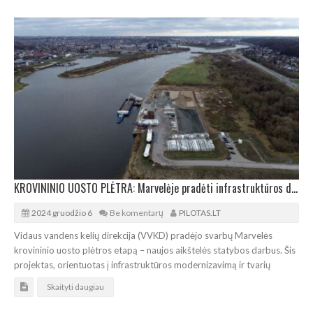
KROVININIO UOSTO PLĖTRA: Marvelėje pradėti infrastruktūros darbai
2024 gruodžio 6
Be komentarų
PILOTAS.LT
Vidaus vandens kelių direkcija (VVKD) pradėjo svarbų Marvelės
krovininio uosto plėtros etapą – naujos aikštelės statybos darbus. Šis
projektas, orientuotas į infrastruktūros modernizavimą ir tvarių
Skaityti daugiau