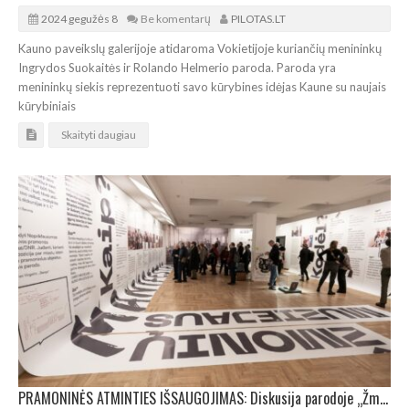
2024 gegužės 8
Be komentarų
PILOTAS.LT
Kauno paveikslų galerijoje atidaroma Vokietijoje kuriančių menininkų
Ingrydos Suokaitės ir Rolando Helmerio paroda. Paroda yra
menininkų siekis reprezentuoti savo kūrybines idėjas Kaune su naujais
kūrybiniais
Skaityti daugiau
PRAMONINĖS ATMINTIES IŠSAUGOJIMAS: Diskusija parodoje „Žmonių muziejaus manifestas“