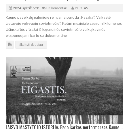
2024 lapkričio 28
Be komentarų
PILOTAS.LT
Kauno paveikslų galerijoje rengiama paroda „Pasaka“. Vaikystė
Lietuvoje vėlyvuoju sovietmečiu“. Keturi muziejuje saugomi Filomenos
Ušinskaitės vitražai iš legendinės sovietmečio vaikų kavinės
eksponuojami kartu su dokumentine
Skaityti daugiau
LAISVO MĄSTYTOJO ISTORIJA: Beno Šarkos performansas Kaune Justinui Mikučiui atminti