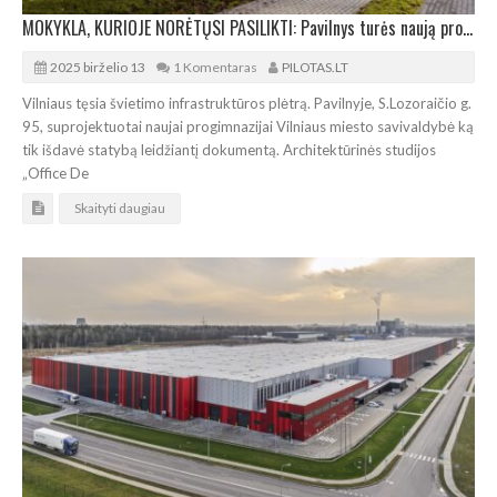
MOKYKLA, KURIOJE NORĖTŲSI PASILIKTI: Pavilnys turės naują progimnaziją
2025 birželio 13
1 Komentaras
PILOTAS.LT
Vilniaus tęsia švietimo infrastruktūros plėtrą. Pavilnyje, S.Lozoraičio g.
95, suprojektuotai naujai progimnazijai Vilniaus miesto savivaldybė ką
tik išdavė statybą leidžiantį dokumentą. Architektūrinės studijos
„Office De
Skaityti daugiau