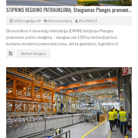
STIPRINS REGIONO PATRAUKLUMĄ: Steigiamas Plungės pramonės parkas
2025 rugsėjo 19
Be komentarų
PILOTAS.LT
Ekonomikos ir inovacijų ministerija (EIMIN) inicijuoja Plungės
pramonės parko steigimą – daugiau nei 100 ha teritorijoje bus
kuriama moderni pramoninė zona, skirta gamybos, logistikos ir
Skaityti daugiau