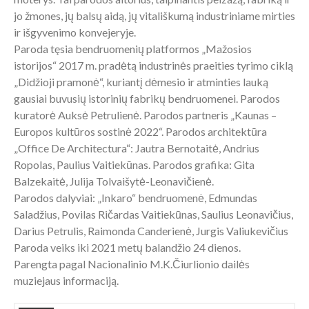
jo žmones, jų balsų aidą, jų vitališkumą industriniame mirties
ir išgyvenimo konvejeryje.
Paroda tęsia bendruomenių platformos „Mažosios
istorijos“ 2017 m. pradėtą industrinės praeities tyrimo ciklą
„Didžioji pramonė“, kuriantį dėmesio ir atminties lauką
gausiai buvusių istorinių fabrikų bendruomenei. Parodos
kuratorė Auksė Petrulienė. Parodos partneris „Kaunas –
Europos kultūros sostinė 2022“. Parodos architektūra
„Office De Architectura“: Jautra Bernotaitė, Andrius
Ropolas, Paulius Vaitiekūnas. Parodos grafika: Gita
Balzekaitė, Julija Tolvaišytė-Leonavičienė.
Parodos dalyviai: „Inkaro“ bendruomenė, Edmundas
Saladžius, Povilas Ričardas Vaitiekūnas, Saulius Leonavičius,
Darius Petrulis, Raimonda Canderienė, Jurgis Valiukevičius
Paroda veiks iki 2021 metų balandžio 24 dienos.
Parengta pagal Nacionalinio M.K.Čiurlionio dailės
muziejaus informaciją.