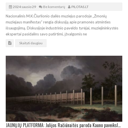
2024 sausio 29
Be komentarų
PILOTAS.LT
Nacionalinis M.K.Čiurlionio dailės muziejus parodoje „Žmonių
muziejaus manifestas“ rengia diskusiją apie pramonės atminties
išsaugojimą. Diskusijoje industrinio paveldo tyrėjai, muziejininkystės
ekspertai pasidalins savo patirtimi, įžvalgomis ne
Skaityti daugiau
JAUNŲJŲ PLATFORMA: Julijos Račiūnaitės paroda Kauno paveikslų galerijoje