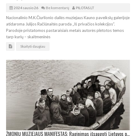
2024 sausio 26
Be komentarų
PILOTAS.LT
Nacionalinio M.K.Čiurlionio dailės muziejaus Kauno paveikslų galerijoje
atidaroma Julijos Račiūnaitės paroda „Iš privačios kolekcijos“.
Parodoje pristatomos pastaraisiais metais autorės plėtotos temos
tarp kurių – skaitmeninės
Skaityti daugiau
ŽMONIŲ MUZIEJAUS MANIFESTAS: Raginimas išsaugoti Lietuvos pramonės atmintį