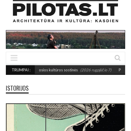
ažosios kultūros sostinės
TRUMPAI :
(2026 rugpjūčio 7)
PUSIAUSVYROS AKTAS SAN
ISTORIJOS