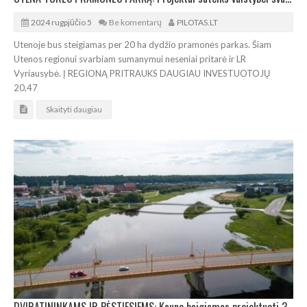
2024 rugpjūčio 5
Be komentarų
PILOTAS.LT
Utenoje bus steigiamas per 20 ha dydžio pramonės parkas. Šiam
Utenos regionui svarbiam sumanymui neseniai pritarė ir LR
Vyriausybė. Į REGIONĄ PRITRAUKS DAUGIAU INVESTUOTOJŲ
20,47
Skaityti daugiau