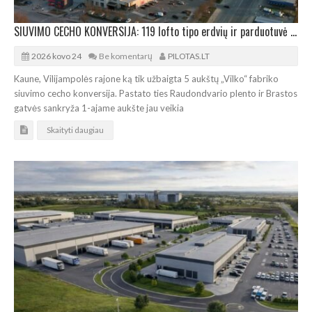
SIUVIMO CECHO KONVERSIJA: 119 lofto tipo erdvių ir parduotuvė „Lidl“ Vilijampolėje
2026 kovo 24
Be komentarų
PILOTAS.LT
Kaune, Vilijampolės rajone ką tik užbaigta 5 aukštų „Vilko“ fabriko
siuvimo cecho konversija. Pastato ties Raudondvario plento ir Brastos
gatvės sankryža 1-ajame aukšte jau veikia
Skaityti daugiau