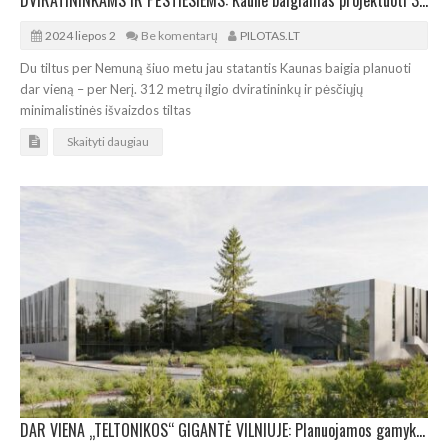
DVIRATININKAMS IR PĖSTIESIEMS: Kaune baigiamas projektuoti 312 metrų tiltas per Nerį
2024 liepos 2
Be komentarų
PILOTAS.LT
Du tiltus per Nemuną šiuo metu jau statantis Kaunas baigia planuoti
dar vieną – per Nerį. 312 metrų ilgio dviratininkų ir pėsčiųjų
minimalistinės išvaizdos tiltas
Skaityti daugiau
DAR VIENA „TELTONIKOS“ GIGANTĖ VILNIUJE: Planuojamos gamyklos plotas – per 27.000 m²