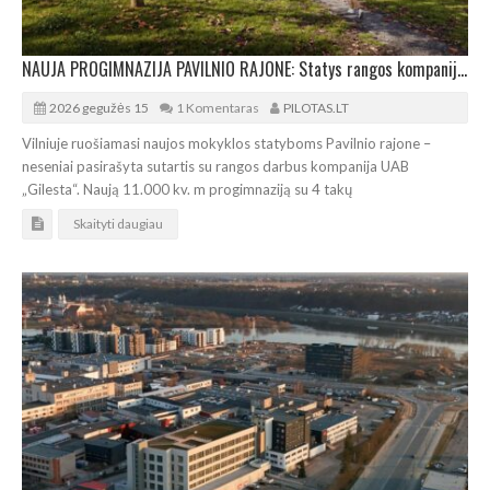
NAUJA PROGIMNAZIJA PAVILNIO RAJONE: Statys rangos kompanija „Gilesta“
2026 gegužės 15
1 Komentaras
PILOTAS.LT
Vilniuje ruošiamasi naujos mokyklos statyboms Pavilnio rajone –
neseniai pasirašyta sutartis su rangos darbus kompanija UAB
„Gilesta“. Naują 11.000 kv. m progimnaziją su 4 takų
Skaityti daugiau