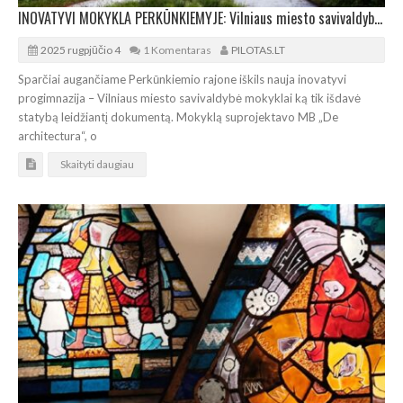
INOVATYVI MOKYKLA PERKŪNKIEMYJE: Vilniaus miesto savivaldybė išdavė leidimą statybai
2025 rugpjūčio 4
1 Komentaras
PILOTAS.LT
Sparčiai augančiame Perkūnkiemio rajone iškils nauja inovatyvi
progimnazija – Vilniaus miesto savivaldybė mokyklai ką tik išdavė
statybą leidžiantį dokumentą. Mokyklą suprojektavo MB „De
architectura“, o
Skaityti daugiau