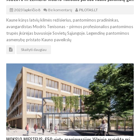
2023 lapkričio 8
Be komentarų
PILOTAS.LT
Kaune kūręs latvių kilmės režisierius, pantomimos pradininkas,
avangardistas Modris Tenisonas – pirmos profesionalios pantomimos
trupės įkūrėjas buvusioje Sovietų Sąjungoje. Legendinę pantomimos
asmenybę pristato Kauno paveikslų
Skaityti daugiau
MOKSLO MIESTELIS: 650 vietų progimnazijos Vilniuje projekto pristatymas