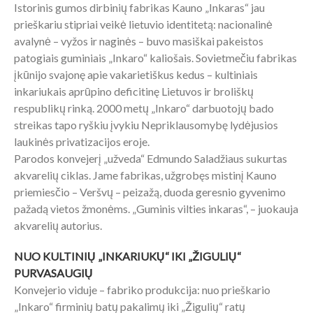
Istorinis gumos dirbinių fabrikas Kauno „Inkaras“ jau
prieškariu stipriai veikė lietuvio identitetą: nacionalinė
avalynė – vyžos ir naginės – buvo masiškai pakeistos
patogiais guminiais „Inkaro“ kaliošais. Sovietmečiu fabrikas
įkūnijo svajonę apie vakarietiškus kedus – kultiniais
inkariukais aprūpino deficitinę Lietuvos ir broliškų
respublikų rinką. 2000 metų „Inkaro“ darbuotojų bado
streikas tapo ryškiu įvykiu Nepriklausomybę lydėjusios
laukinės privatizacijos eroje.
Parodos konvejerį „užveda“ Edmundo Saladžiaus sukurtas
akvarelių ciklas. Jame fabrikas, užgrobęs mistinį Kauno
priemiesčio – Veršvų – peizažą, duoda geresnio gyvenimo
pažadą vietos žmonėms. „Guminis vilties inkaras“, – juokauja
akvarelių autorius.
NUO KULTINIŲ „INKARIUKŲ“ IKI „ŽIGULIŲ“
PURVASAUGIŲ
Konvejerio viduje – fabriko produkcija: nuo prieškario
„Inkaro“ firminių batų pakalimų iki „Žigulių“ ratų