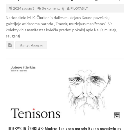
2024 sausio 3
Be komentarų
PILOTAS.LT
Nacionalinio M. K. Čiurlionio dailės muziejaus Kauno paveikslų
galerijoje atidaroma paroda „Žmonių muziejaus manifestas“. Šis
kolektyvinis manifestas kviečia pradėti pokalbį apie Naują muziejų –
saugantį
Skaityti daugiau
JUDESYS IR ŽENKLAS: Modrio Tenisono paroda Kauno paveikslų galerijoje