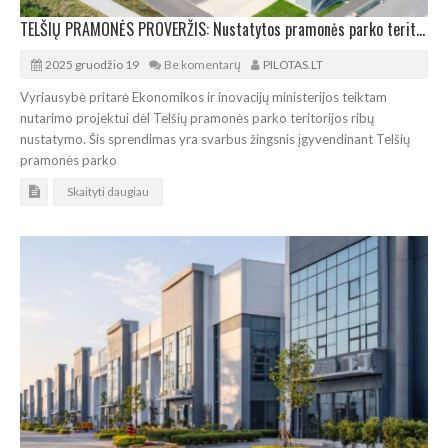
TELŠIŲ PRAMONĖS PROVERŽIS: Nustatytos pramonės parko teritorijos ribos
2025 gruodžio 19
Be komentarų
PILOTAS.LT
Vyriausybė pritarė Ekonomikos ir inovacijų ministerijos teiktam
nutarimo projektui dėl Telšių pramonės parko teritorijos ribų
nustatymo. Šis sprendimas yra svarbus žingsnis įgyvendinant Telšių
pramonės parko
Skaityti daugiau