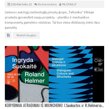
2024 birželio 12
Be komentarų
PILOTAS.LT
Lietuvos aukštųjų technologijų įmonių grupė „Teltonika“ Vilniuje
pradeda įgyvendinti naują projektą – plastiko ir mechanikos
komponentų gamyklos statybas. Tai bus viena didžiausių tokio tipo
gamyklų
Skaityti daugiau
KŪRYBINIAI ATRADIMAI IŠ MIUNCHENO: I.Suokaitės ir R.Helmerio paroda Kaune