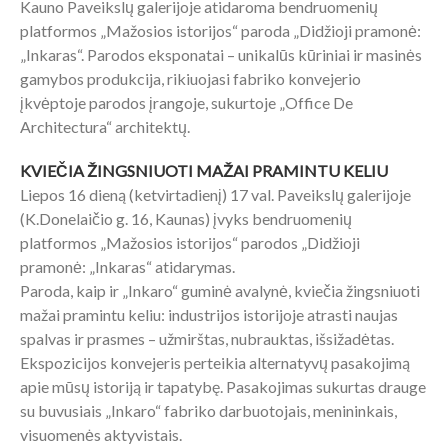
Kauno Paveikslų galerijoje atidaroma bendruomenių
platformos „Mažosios istorijos“ paroda „Didžioji pramonė:
„Inkaras“. Parodos eksponatai – unikalūs kūriniai ir masinės
gamybos produkcija, rikiuojasi fabriko konvejerio
įkvėptoje parodos įrangoje, sukurtoje „Office De
Architectura“ architektų.
KVIEČIA ŽINGSNIUOTI MAŽAI PRAMINTU KELIU
Liepos 16 dieną (ketvirtadienį) 17 val. Paveikslų galerijoje
(K.Donelaičio g. 16, Kaunas) įvyks bendruomenių
platformos „Mažosios istorijos“ parodos „Didžioji
pramonė: „Inkaras“ atidarymas.
Paroda, kaip ir „Inkaro“ guminė avalynė, kviečia žingsniuoti
mažai pramintu keliu: industrijos istorijoje atrasti naujas
spalvas ir prasmes – užmirštas, nubrauktas, išsižadėtas.
Ekspozicijos konvejeris perteikia alternatyvų pasakojimą
apie mūsų istoriją ir tapatybę. Pasakojimas sukurtas drauge
su buvusiais „Inkaro“ fabriko darbuotojais, menininkais,
visuomenės aktyvistais.