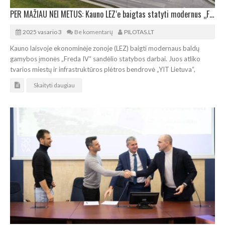
PER MAŽIAU NEI METUS: Kauno LEZ‘e baigtas statyti modernus „Freda IV“ sandėlis
2025 vasario 3
Be komentarų
PILOTAS.LT
Kauno laisvoje ekonominėje zonoje (LEZ) baigti modernaus baldų
gamybos įmonės „Freda IV“ sandėlio statybos darbai. Juos atliko
tvarios miestų ir infrastruktūros plėtros bendrovė „YIT Lietuva“,
Skaityti daugiau