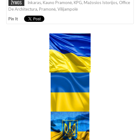
ŽYMOS
Inkaras
,
Kauno Pramonė
,
KPG
,
Mažosios Istorijos
,
Office
De Architectura
,
Pramonė
,
Vilijampolė
Pin It