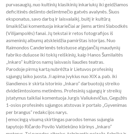
purvasaugių, nuo kultinių klasikinių inkariukų iki geidžiamos
deficitinės dešimto dešimtmečio gatvės avalynės. Šiuos
eksponatus, savo darbą ir laisvalaikį, buitį ir kultūrą
šmaikščiai komentuoja inkariečiai ar jiems artimi Slabodkės
(Vilijampolės) fanai. Jų tekstai ir retos fotografijos iš
asmeninių albumų atskleidžia pamirštas istorijas. Nuo
Raimondos Canderienės tekstuose atgyjančių maudynių
fabriko dušuose iki tokių reiškinių, kaip Hanos Šumilaitės
„Inkaro“ kultūros namų laisvasis liaudies teatras.
Parodoje pirmą kartą nubrėžta ir Lietuvos profesinių
sąjungų laiko juosta. Ji apima įvykius nuo XIX a. pab. iki
šiandienos ir skirta istorinio „Inkaro“ darbuotojų streiko
dvidešimtosioms metinėms. Profesinių sąjungų ir streikų
įstatymus taikliai komentuoja Jurgis Valiukevičius, Gegužės
1-osios profesinės sąjungos atstovas ir portalo „Gyvenimas
per brangus“ redakcijos narys.
Į emocingą visumą skirtingas parodos temas sujungia
tapytojo Ričardo Povilo Vaitiekūno kūrinys „Inkaro“
moterys. Tai parodos altorius, talpinantis peizažą, fabriką ir