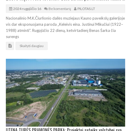
2024 rugpjūčio 16
Be komentarų
PILOTAS.LT
Nacionalinio M.K.Čiurlionio dailės muziejaus Kauno paveikslų galerijoje
vis dar eksponuojama paroda „Keleivis eina. Justinui Mikučiui (1922–
1988) atminti“. Rugpjūčio 22 dieną, ketvirtadienį Benas Šarka čia
surengs
Skaityti daugiau
UTENA TURĖS PRAMONĖS PARKĄ: Projektui suteiks valstybei svarbaus projekto statusą