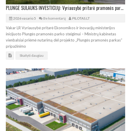
PLUNGĖ SULAUKS INVESTICIJŲ: Vyriausybė pritarė pramonės parko steigimui
2026 vasario 5
Be komentarų
PILOTAS.LT
Vakar LR Vyriausybė pritarė Ekonomikos ir inovacijų ministerijos
inicijuoto Plungės pramonės parko steigimui – Ministrų kabinetas
vienbalsiai priėmė nutarimą dėl projekto „Plungės pramonės parkas“
pripažinimo
Skaityti daugiau