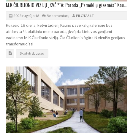
M.K.ČIURLIONIO VIZIJŲ ĮKVĖPTA: Paroda „Pamėklių giesmės“ Kaune
2025 rugsėjo 16
Be komentarų
PILOTAS.LT
Rugsėjo 18 dieną, ketvirtadienį Kauno paveikslų galerijoje bus
atidaryta šiuolaikinio meno paroda, įkvėpta Lietuvos genijumi
vadinamo M.K.Čiurlionio vizijų. Čia Čiurlionio figūra iš vienišo genijaus
transformuojasi
Skaityti daugiau