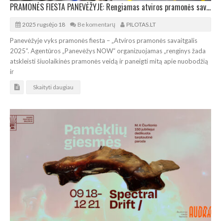
PRAMONĖS FIESTA PANEVĖŽYJE: Rengiamas atviros pramonės savaitgalis 2025
2025 rugsėjo 18
Be komentarų
PILOTAS.LT
Panevėžyje vyks pramonės fiesta – „Atviros pramonės savaitgalis
2025“. Agentūros „Panevėžys NOW“ organizuojamas „renginys žada
atskleisti šiuolaikinės pramonės veidą ir paneigti mitą apie nuobodžią
ir
Skaityti daugiau