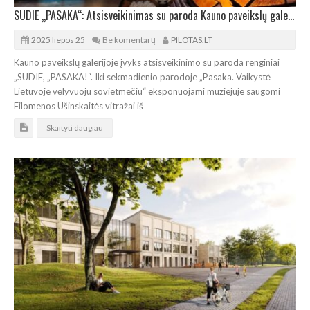
SUDIE „PASAKA“: Atsisveikinimas su paroda Kauno paveikslų galerijoje
2025 liepos 25
Be komentarų
PILOTAS.LT
Kauno paveikslų galerijoje įvyks atsisveikinimo su paroda renginiai
„SUDIE, „PASAKA!“. Iki sekmadienio parodoje „Pasaka. Vaikystė
Lietuvoje vėlyvuoju sovietmečiu“ eksponuojami muziejuje saugomi
Filomenos Ušinskaitės vitražai iš
Skaityti daugiau