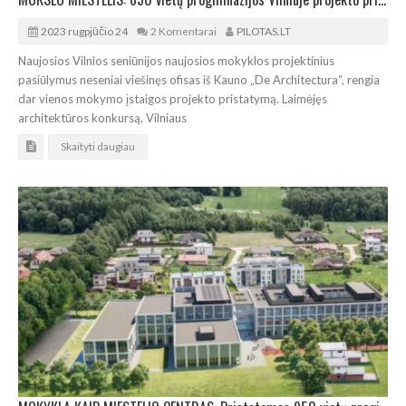
2023 rugpjūčio 24
2 Komentarai
PILOTAS.LT
Naujosios Vilnios seniūnijos naujosios mokyklos projektinius
pasiūlymus neseniai viešinęs ofisas iš Kauno „De Architectura“, rengia
dar vienos mokymo įstaigos projekto pristatymą. Laimėjęs
architektūros konkursą, Vilniaus
Skaityti daugiau