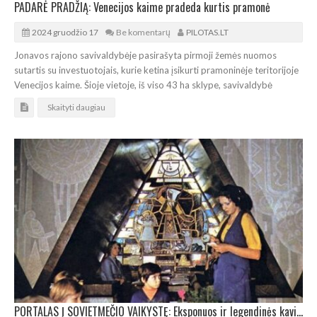
PADARĖ PRADŽIĄ: Venecijos kaime pradeda kurtis pramonė
2024 gruodžio 17
Be komentarų
PILOTAS.LT
Jonavos rajono savivaldybėje pasirašyta pirmoji žemės nuomos
sutartis su investuotojais, kurie ketina įsikurti pramoninėje teritorijoje
Venecijos kaime. Šioje vietoje, iš viso 43 ha sklype, savivaldybė
Skaityti daugiau
PORTALAS Į SOVIETMEČIO VAIKYSTĘ: Eksponuos ir legendinės kavinės „Pasaka“ restauruotus vitražus