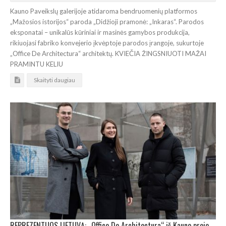
Kauno Paveikslų galerijoje atidaroma bendruomenių platformos
„Mažosios istorijos“ paroda „Didžioji pramonė: „Inkaras“. Parodos
eksponatai – unikalūs kūriniai ir masinės gamybos produkcija,
rikiuojasi fabriko konvejerio įkvėptoje parodos įrangoje, sukurtoje
„Office De Architectura“ architektų. KVIEČIA ŽINGSNIUOTI MAŽAI
PRAMINTU KELIU
Skaityti daugiau
REPREZENTUOS LIETUVĄ: „Office De Architectura“ iš Kauno projektuos paviljoną Kinijoje