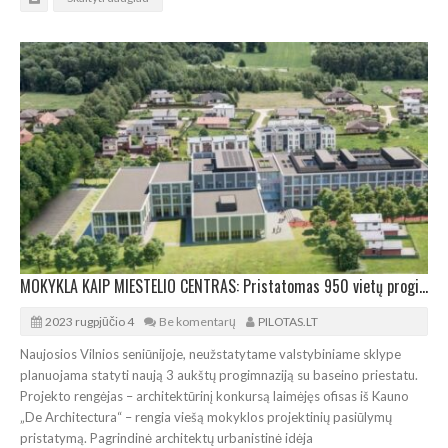
MOKYKLA KAIP MIESTELIO CENTRAS: Pristatomas 950 vietų progimnazijos projektas
2023 rugpjūčio 4
Be komentarų
PILOTAS.LT
Naujosios Vilnios seniūnijoje, neužstatytame valstybiniame sklype
planuojama statyti naują 3 aukštų progimnaziją su baseino priestatu.
Projekto rengėjas – architektūrinį konkursą laimėjęs ofisas iš Kauno
„De Architectura“ – rengia viešą mokyklos projektinių pasiūlymų
pristatymą. Pagrindinė architektų urbanistinė idėja