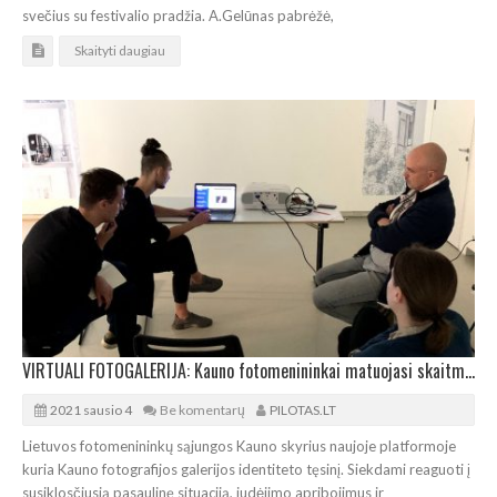
svečius su festivalio pradžia. A.Gelūnas pabrėžė,
Skaityti daugiau
VIRTUALI FOTOGALERIJA: Kauno fotomenininkai matuojasi skaitmeninę erdvę
2021 sausio 4
Be komentarų
PILOTAS.LT
Lietuvos fotomenininkų sąjungos Kauno skyrius naujoje platformoje
kuria Kauno fotografijos galerijos identiteto tęsinį. Siekdami reaguoti į
susiklosčiusią pasaulinę situaciją, judėjimo apribojimus ir