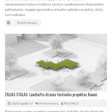
naudodamiesi Lietuvos kultūros tarybos suteikiamomis finansinėmis
galimybėmis, rengėjai įgyvendina virtualios galerijos projektą, skirtą
kurti unikalias
Skaityti daugiau
ŽALIAS STALAS: Landšafto dizaino festivalio projektas Kaune
2020 rugsėjo 17
Be komentarų
PILOTAS.LT
Pernai metų rudenį pradėtas organizuoti Landšafto dizaino festivalis