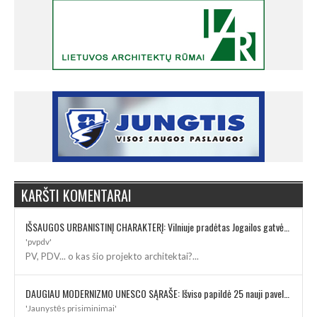
KARŠTI KOMENTARAI
IŠSAUGOS URBANISTINĮ CHARAKTERĮ: Vilniuje pradėtas Jogailos gatvės remontas
'pvpdv'
PV, PDV... o kas šio projekto architektai?...
DAUGIAU MODERNIZMO UNESCO SĄRAŠE: Išviso papildė 25 nauji paveldo objektai
'Jaunystės prisiminimai'