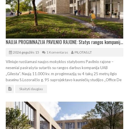
NAUJA PROGIMNAZIJA PAVILNIO RAJONE: Statys rangos kompanija „Gilesta“
2026 gegužės 15
1 Komentaras
PILOTAS.LT
Vilniuje ruošiamasi naujos mokyklos statyboms Pavilnio rajone –
neseniai pasirašyta sutartis su rangos darbus kompanija UAB
„Gilesta“. Naują 11.000 kv. m progimnaziją su 4 takų 25 metrų ilgio
baseinu S.Lozoraičio g. 95 suprojektavo kauniečių studijos „Office De
Skaityti daugiau