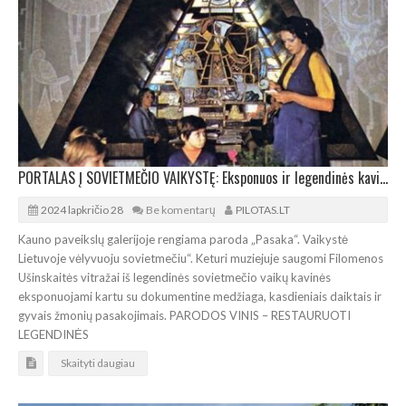
PORTALAS Į SOVIETMEČIO VAIKYSTĘ: Eksponuos ir legendinės kavinės „Pasaka“ restauruotus vitražus
2024 lapkričio 28
Be komentarų
PILOTAS.LT
Kauno paveikslų galerijoje rengiama paroda „Pasaka“. Vaikystė
Lietuvoje vėlyvuoju sovietmečiu“. Keturi muziejuje saugomi Filomenos
Ušinskaitės vitražai iš legendinės sovietmečio vaikų kavinės
eksponuojami kartu su dokumentine medžiaga, kasdieniais daiktais ir
gyvais žmonių pasakojimais. PARODOS VINIS – RESTAURUOTI
LEGENDINĖS
Skaityti daugiau