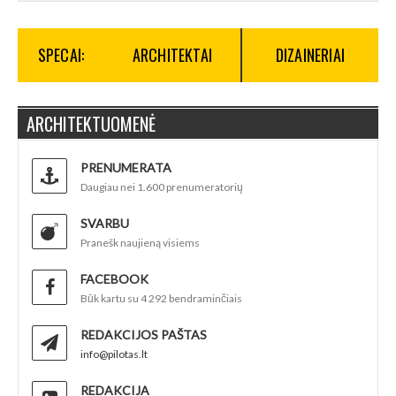
SPECAI:
ARCHITEKTAI
DIZAINERIAI
ARCHITEKTUOMENĖ
PRENUMERATA
Daugiau nei 1.600 prenumeratorių
SVARBU
Pranešk naujieną visiems
FACEBOOK
Būk kartu su 4 292 bendraminčiais
REDAKCIJOS PAŠTAS
info@pilotas.lt
REDAKCIJA