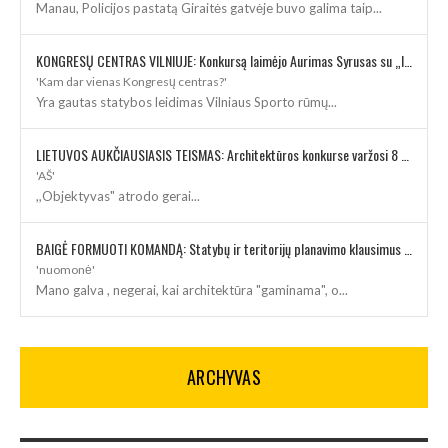
Manau, Policijos pastatą Giraitės gatvėje buvo galima taip...
KONGRESŲ CENTRAS VILNIUJE: Konkursą laimėjo Aurimas Syrusas su „IMPLMNT architects“
'Kam dar vienas Kongresų centras?'
Yra gautas statybos leidimas Vilniaus Sporto rūmų...
LIETUVOS AUKČIAUSIASIS TEISMAS: Architektūros konkurse varžosi 8 rekonstrukcijos vizijos
'AŠ'
,,Objektyvas" atrodo gerai...
BAIGĖ FORMUOTI KOMANDĄ: Statybų ir teritorijų planavimo klausimus kuruos architektė
'nuomonė'
Mano galva , negerai, kai architektūra "gaminama", o...
ARCHYVAS