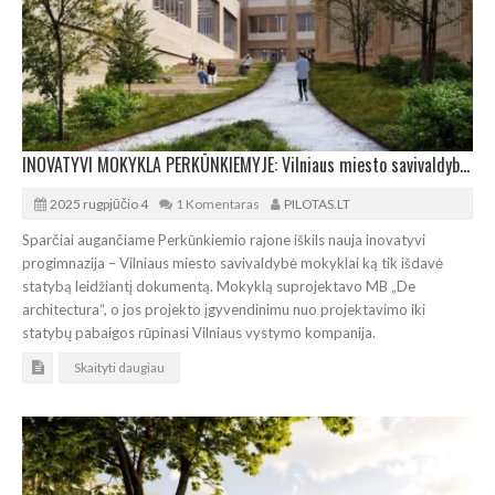
INOVATYVI MOKYKLA PERKŪNKIEMYJE: Vilniaus miesto savivaldybė išdavė leidimą statybai
2025 rugpjūčio 4
1 Komentaras
PILOTAS.LT
Sparčiai augančiame Perkūnkiemio rajone iškils nauja inovatyvi
progimnazija – Vilniaus miesto savivaldybė mokyklai ką tik išdavė
statybą leidžiantį dokumentą. Mokyklą suprojektavo MB „De
architectura“, o jos projekto įgyvendinimu nuo projektavimo iki
statybų pabaigos rūpinasi Vilniaus vystymo kompanija.
Skaityti daugiau