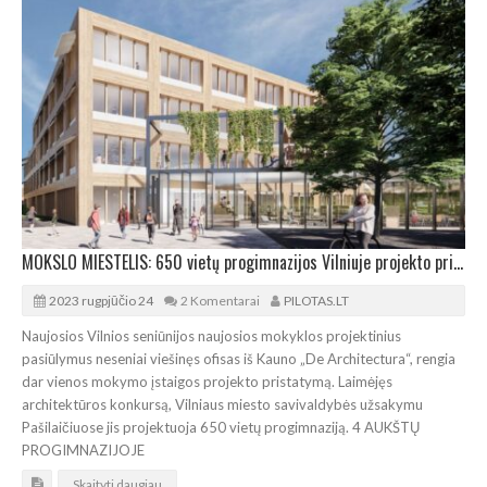
MOKSLO MIESTELIS: 650 vietų progimnazijos Vilniuje projekto pristatymas
2023 rugpjūčio 24
2 Komentarai
PILOTAS.LT
Naujosios Vilnios seniūnijos naujosios mokyklos projektinius
pasiūlymus neseniai viešinęs ofisas iš Kauno „De Architectura“, rengia
dar vienos mokymo įstaigos projekto pristatymą. Laimėjęs
architektūros konkursą, Vilniaus miesto savivaldybės užsakymu
Pašilaičiuose jis projektuoja 650 vietų progimnaziją. 4 AUKŠTŲ
PROGIMNAZIJOJE
Skaityti daugiau