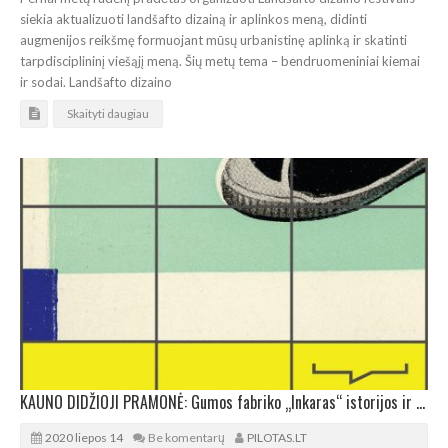
siekia aktualizuoti landšafto dizainą ir aplinkos meną, didinti
augmenijos reikšmę formuojant mūsų urbanistinę aplinką ir skatinti
tarpdisciplininį viešąjį meną. Šių metų tema – bendruomeniniai kiemai
ir sodai. Landšafto dizaino
Skaityti daugiau
KAUNO DIDŽIOJI PRAMONĖ: Gumos fabriko „Inkaras“ istorijos ir konvejeris
2020 liepos 14
Be komentarų
PILOTAS.LT