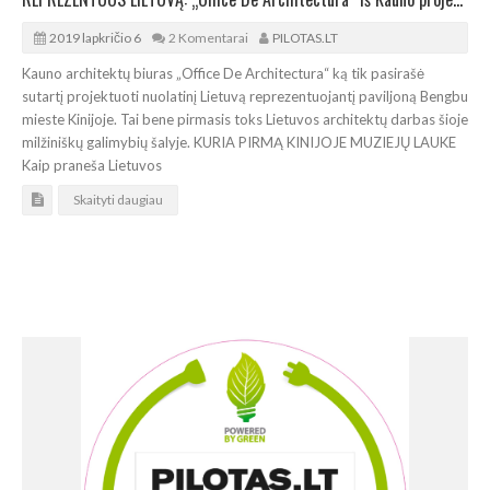
2019 lapkričio 6
2 Komentarai
PILOTAS.LT
Kauno architektų biuras „Office De Architectura“ ką tik pasirašė
sutartį projektuoti nuolatinį Lietuvą reprezentuojantį paviljoną Bengbu
mieste Kinijoje. Tai bene pirmasis toks Lietuvos architektų darbas šioje
milžiniškų galimybių šalyje. KURIA PIRMĄ KINIJOJE MUZIEJŲ LAUKE
Kaip praneša Lietuvos
Skaityti daugiau