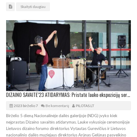
Skaityti daugiau
DIZAINO SAVAITĖ’23 ATIDARYMAS: Pristatė lauko ekspozicijų seriją „Mažoji architektūra II“
2023 birželio 7
Be komentarų
PILOTAS.LT
Birželio 5 dieną Nacionalinėje dailės galerijoje (NDG) įvyko kiek
neįprastas Dizaino savaitės atidarymas. Lauke vykusioje ceremonijoje
Lietuvos dizaino forumo direktorius Vytautas Gurevičius ir Lietuvos
nacionalinio dailės muziejaus direktorius Arūnas Gelūnas pasveikino