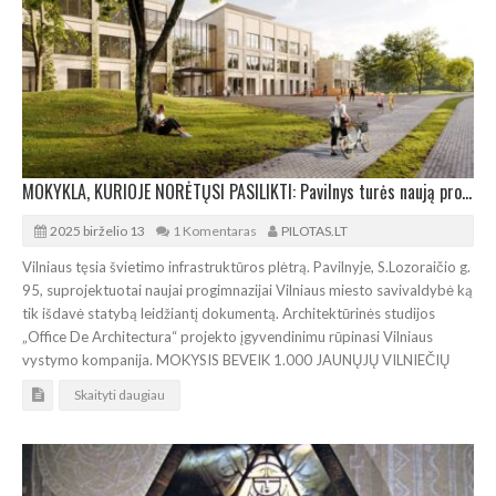
MOKYKLA, KURIOJE NORĖTŲSI PASILIKTI: Pavilnys turės naują progimnaziją
2025 birželio 13
1 Komentaras
PILOTAS.LT
Vilniaus tęsia švietimo infrastruktūros plėtrą. Pavilnyje, S.Lozoraičio g.
95, suprojektuotai naujai progimnazijai Vilniaus miesto savivaldybė ką
tik išdavė statybą leidžiantį dokumentą. Architektūrinės studijos
„Office De Architectura“ projekto įgyvendinimu rūpinasi Vilniaus
vystymo kompanija. MOKYSIS BEVEIK 1.000 JAUNŲJŲ VILNIEČIŲ
Skaityti daugiau