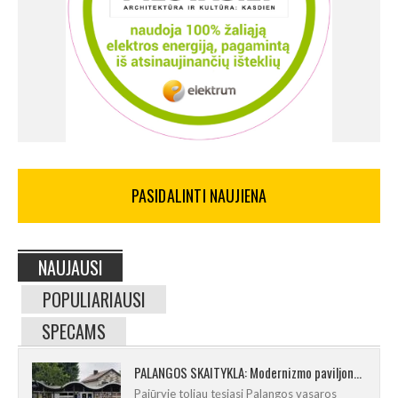
PASIDALINTI NAUJIENA
NAUJAUSI
POPULIARIAUSI
SPECAMS
PALANGOS SKAITYKLA: Modernizmo paviljono istorija ir albumo pristatymas
Pajūryje toliau tęsiasi Palangos vasaros