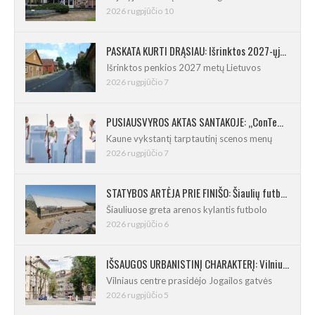
2026 rugpjūčio 10
PASKATA KURTI DRĄSIAU: Išrinktos 2027-ųjų Lietuvos mažosios kultūros sostinės
Išrinktos penkios 2027 metų Lietuvos
2026 rugpjūčio 7
PUSIAUSVYROS AKTAS SANTAKOJE: „ConTempo 2026“ uždarys sudėtingas pasirodymas 8 m aukštyje
Kaune vykstantį tarptautinį scenos menų
2026 rugpjūčio 7
STATYBOS ARTĖJA PRIE FINIŠO: Šiaulių futbolo ir regbio maniežas įgavo kontūrus
Šiauliuose greta arenos kylantis futbolo
2026 rugpjūčio 6
IŠSAUGOS URBANISTINĮ CHARAKTERĮ: Vilniuje pradėtas Jogailos gatvės remontas
Vilniaus centre prasidėjo Jogailos gatvės
2026 rugpjūčio 5