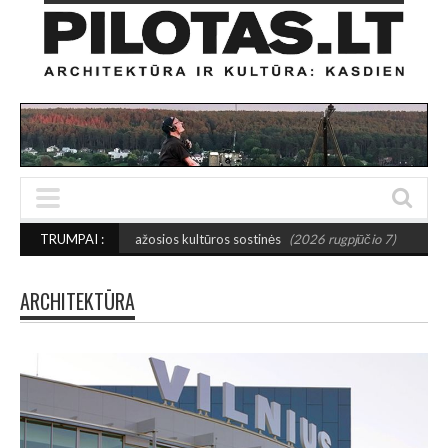
s mažosios kultūros sostinės
TRUMPAI :
(2026 rugpjūčio 7)
PUSIAUSVYROS AKTAS S
ARCHITEKTŪRA