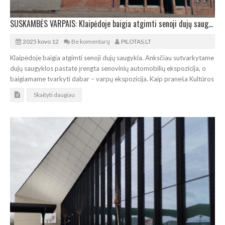
SUSKAMBĖS VARPAIS: Klaipėdoje baigia atgimti senoji dujų saugykla
2025 kovo 12
Be komentarų
PILOTAS.LT
Klaipėdoje baigia atgimti senoji dujų saugykla. Anksčiau sutvarkytame
dujų saugyklos pastate įrengta senovinių automobilių ekspozicija, o
baigiamame tvarkyti dabar – varpų ekspozicija. Kaip praneša Kultūros
Skaityti daugiau