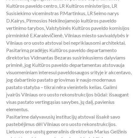
Kultūros paveldo centro, LR Kultūros ministerijos, LR
Susisiekimo viceminstras P.Martinkus, LR Seimo narys
D.Kairys, Pirmosios Nekilnojamojo kultūros paveldo
vertinimo tarybos, Valstybinės Kultūros paveldo komisijos
pirmininkė E.Karalevičienė, Vilniaus miesto savivaldybės ir
Vilniaus oro uosto atstovai bei nepriklausomi architektai.
Pasitarimą pradėjęs Kultūros paveldo departamento
direktorius Vidmantas Bezaras susirinkusiems dalyviams
priminė, jog Kultūros paveldo departamentas atstovauja
visuomeniniam interesui paveldosaugos srityje ir akcentavo,
jog dabartinio pastato griovimas ir naujo modernaus
pastato statyba – tikrai nėra vienintelis kelias. Galimi
įvairūs Vilniaus oro uosto rekonstrukcijos būdai: išsaugant
visas pastato vertingąsias savybes, jų dalį, pavienius
elementus.
Pasitarime dalyvavusių institucijų atstovai išsakė savo
pastebėjimus dėl Vilniaus oro uosto rekonstrukcijos.
Lietuvos oro uostų generalinis direktorius Marius Gelžinis