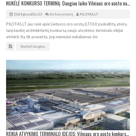
NUKĖLĖ KONKURSO TERMINĄ: Daugiau laiko Vilniaus oro uosto naujojo atvykimo terminalo idėjoms
2024 gruodžio 23
Be komentarų
PILOTAS.LT
PILOTAS.LT jau rašė apie Lietuvos oro uostų (LTOU) paskelbtą atvirą
tarptautinį architektūrinį konkursą naujo atvykimo terminalo idėjai
atrinkti. Ką tik pranešta, jog mėnesiui nukeliamas šio
Skaityti daugiau
REIKIA ATVYKIMO TERMINALO IDĖJOS: Vilniaus oro uosto konkurso prizinis fondas – 120.000 eurų