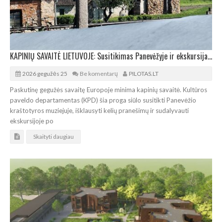
KAPINIŲ SAVAITĖ LIETUVOJE: Susitikimas Panevėžyje ir ekskursija po senąsias kapines
2026 gegužės 25
Be komentarų
PILOTAS.LT
Paskutinę gegužės savaitę Europoje minima kapinių savaitė. Kultūros
paveldo departamentas (KPD) šia proga siūlo susitikti Panevėžio
kraštotyros muziejuje, išklausyti kelių pranešimų ir sudalyvauti
ekskursijoje po
Skaityti daugiau