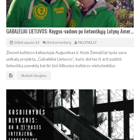
GABALĖLIAI LIETUVOS: Knygos-vadovo po lietuviškąją Lotynų Ameriką pristatymas
2026 sausio 13
Be komentarų
PILOTAS.LT
Žinomi kultūros keliautojai Augustinas ir Aistė Žemaičiai tęsia savo
unikalų projektą „Gabalėliai Lietuvos“, kuris skirtas iš arti pažinti
lietuvišką paveldą bei iki šiol išlikusius kultūros vietoženklius
Skaityti daugiau