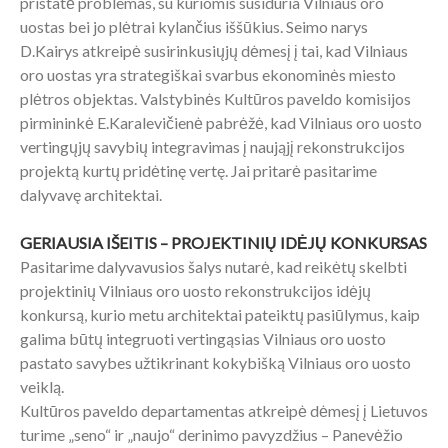
pristatė problemas, su kuriomis susiduria Vilniaus oro
uostas bei jo plėtrai kylančius iššūkius. Seimo narys
D.Kairys atkreipė susirinkusiųjų dėmesį į tai, kad Vilniaus
oro uostas yra strategiškai svarbus ekonominės miesto
plėtros objektas. Valstybinės Kultūros paveldo komisijos
pirmininkė E.Karalevičienė pabrėžė, kad Vilniaus oro uosto
vertingųjų savybių integravimas į naująjį rekonstrukcijos
projektą kurtų pridėtinę vertę. Jai pritarė pasitarime
dalyvavę architektai.
GERIAUSIA IŠEITIS – PROJEKTINIŲ IDĖJŲ KONKURSAS
Pasitarime dalyvavusios šalys nutarė, kad reikėtų skelbti
projektinių Vilniaus oro uosto rekonstrukcijos idėjų
konkursą, kurio metu architektai pateiktų pasiūlymus, kaip
galima būtų integruoti vertingąsias Vilniaus oro uosto
pastato savybes užtikrinant kokybišką Vilniaus oro uosto
veiklą.
Kultūros paveldo departamentas atkreipė dėmesį į Lietuvos
turime „seno“ ir „naujo“ derinimo pavyzdžius – Panevėžio