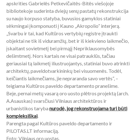
apskrities Gabrielės Petkevičaitės-Bitės viešojoje
bibliotekoje suderinta dviejų senų pastatų rekonstrukcija
su naujo korpuso statyba, buvusios gamyklos statiniai
sėkmingai įkomponuoti į Kauno „Akropolio” interjerą.
„Svarbu ir tai, kad Kultūros vertybių registre įtraukti
objektai ne tik iš viduramžių, bet ir iš kiekvieno laikmečio,
įskaitant sovietmetį bei pirmąjį Nepriklausomybės
dešimtmetį. Nors kartais ne visai patrauklūs, tačiau
geriausiai tą laikmetį iliustruojantys, statiniai buvo atrinkti
architektų, paveldotvarkininkų bei visuomenės. Todėl,
keičiantis laikmečiams, jie nepraranda savo vertės“, –
teigiama Kultūros paveldo departamento pranešime.
Beje, pernai metų vasarą oro uosto plėtros projektą (arch.
A.Asauskas) svarsčiusi Vilniaus architektūros ir
urbanistikos taryba
nurodė, jog rekonstruojama turi būti
kompleksiškai
.
Parengta pagal Kultūros paveldo departamento ir
PILOTAS.LT informaciją.
Foto: Vilniaus oro uostas.