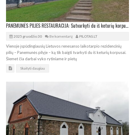
PANEMUNĖS PILIES RESTAURACIJA: Sutvarkyti du iš keturių korpusai
2025 gruodžio 30
Be komentarų
PILOTAS.LT
Vienoje įspūdingiausių Lietuvos renesanso laikotarpio rezidencinių
pilių – Panemunės pilyje – ką tik baigti tvarkyti du iš keturių korpusai.
Šiemet čia darbai vyko rytiniame ir pietų
Skaityti daugiau