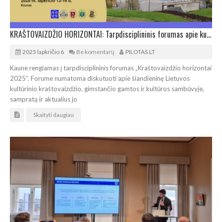
KRAŠTOVAIZDŽIO HORIZONTAI: Tarpdisciplininis forumas apie kultūrinio kraštovaizdžio idėją ir praktiką
2025 lapkričio 6
Be komentarų
PILOTAS.LT
Kaune rengiamas į tarpdisciplininis forumas „Kraštovaizdžio horizontai
2025“. Forume numatoma diskutuoti apie šiandieninę Lietuvos
kultūrinio kraštovaizdžio, gimstančio gamtos ir kultūros sambūvyje,
sampratą ir aktualius jo
Skaityti daugiau