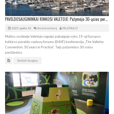
PAVELDOSAUGININKAI RINKOSI VALETOJE: Pažymėjo 30-ąsias peržiūrėtos konvencijos metines
2025 spalio 13
Be komentarų
PILOTAS.LT
Maltos sostinėje Valetoje rugsėjo pabaigoje vyko 19-oji Europos
kultūros paveldo vadovų forumo (EHHF) konferencija „The Valletta
Convention: 30 years in Practice“. Taip pažymėtos 30-osios
peržiūrėtos
Skaityti daugiau