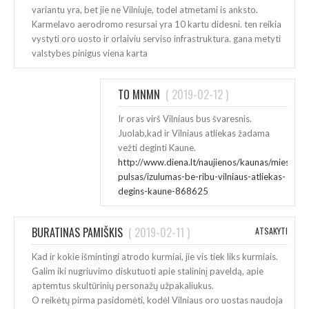
variantu yra, bet jie ne Vilniuje, todel atmetami is anksto.
Karmelavo aerodromo resursai yra 10 kartu didesni. ten reikia
vystyti oro uosto ir orlaiviu serviso infrastruktura. gana metyti
valstybes pinigus viena karta
TO MNMN
(
2019-02-12
)
Ir oras virš Vilniaus bus švaresnis.
Juolab,kad ir Vilniaus atliekas žadama
vežti deginti Kaune.
http://www.diena.lt/naujienos/kaunas/miesto-
pulsas/izulumas-be-ribu-vilniaus-atliekas-
degins-kaune-868625
BURATINAS PAMIŠKIS
(
2019-02-11
)
ATSAKYTI
Kad ir kokie išmintingi atrodo kurmiai, jie vis tiek liks kurmiais.
Galim iki nugriuvimo diskutuoti apie stalininį paveldą, apie
aptemtus skultūrinių personažų užpakaliukus.
O reikėtų pirma pasidomėti, kodėl Vilniaus oro uostas naudoja