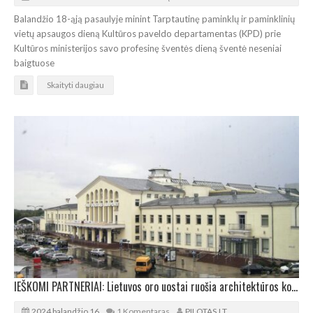
Balandžio 18-ąją pasaulyje minint Tarptautinę paminklų ir paminklinių
vietų apsaugos dieną Kultūros paveldo departamentas (KPD) prie
Kultūros ministerijos savo profesinę šventės dieną šventė neseniai
baigtuose
Skaityti daugiau
IEŠKOMI PARTNERIAI: Lietuvos oro uostai ruošia architektūros konkursą
2024 balandžio 16
1 Komentaras
PILOTAS.LT