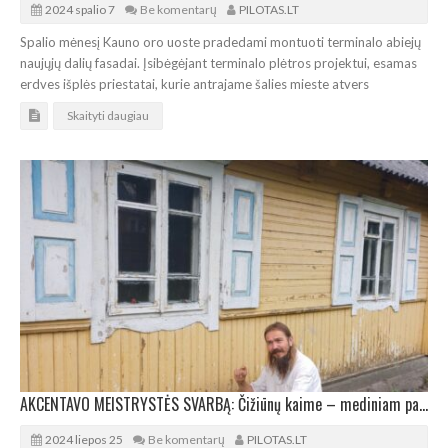
2024 spalio 7
Be komentarų
PILOTAS.LT
Spalio mėnesį Kauno oro uoste pradedami montuoti terminalo abiejų
naujųjų dalių fasadai. Įsibėgėjant terminalo plėtros projektui, esamas
erdves išplės priestatai, kurie antrajame šalies mieste atvers
Skaityti daugiau
AKCENTAVO MEISTRYSTĖS SVARBĄ: Čižiūnų kaime – mediniam paveldui skirtas renginys
2024 liepos 25
Be komentarų
PILOTAS.LT