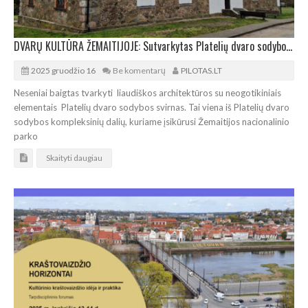
DVARŲ KULTŪRA ŽEMAITIJOJE: Sutvarkytas Platelių dvaro sodybos XIX a. svirnas
2025 gruodžio 16
Be komentarų
PILOTAS.LT
Neseniai baigtas tvarkyti liaudiškos architektūros su neogotikiniais
elementais Platelių dvaro sodybos svirnas. Tai viena iš Platelių dvaro
sodybos kompleksinių dalių, kuriame įsikūrusi Žemaitijos nacionalinio
parko
Skaityti daugiau