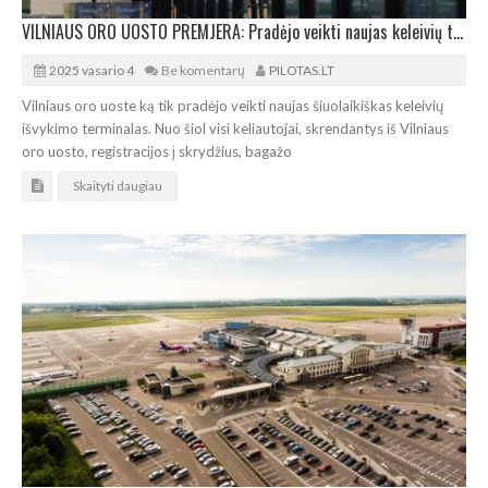
VILNIAUS ORO UOSTO PREMJERA: Pradėjo veikti naujas keleivių terminalas
2025 vasario 4
Be komentarų
PILOTAS.LT
Vilniaus oro uoste ką tik pradėjo veikti naujas šiuolaikiškas keleivių
išvykimo terminalas. Nuo šiol visi keliautojai, skrendantys iš Vilniaus
oro uosto, registracijos į skrydžius, bagažo
Skaityti daugiau