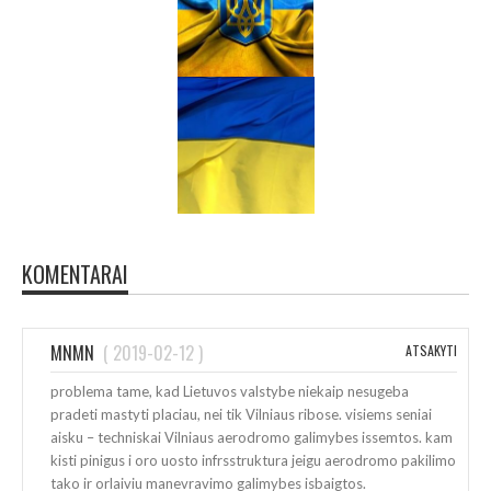
KOMENTARAI
MNMN
(
2019-02-12
)
ATSAKYTI
problema tame, kad Lietuvos valstybe niekaip nesugeba
pradeti mastyti placiau, nei tik Vilniaus ribose. visiems seniai
aisku – techniskai Vilniaus aerodromo galimybes issemtos. kam
kisti pinigus i oro uosto infrsstruktura jeigu aerodromo pakilimo
tako ir orlaiviu manevravimo galimybes isbaigtos.