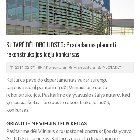
SUTARĖ DĖL ORO UOSTO: Pradedamas planuoti
rekonstrukcijos idėjų konkursas
2019-02-07
4 Komentarai
Architektūra
PILOTAS.LT
Kultūros paveldo departamentas vakar surengė
tarpinstitucinį pasitarimą dėl Vilniaus oro uosto
rekonstrukcijos. Pasitarime dalyvavusios šalys nutarė, kad
geriausia išeitis – oro uosto rekonstrukcijos idėjų
konkursas.
GRIAUTI – NE VIENINTELIS KELIAS
Pasitarime dėl Vilniaus oro uosto rekonstrukcijos dalyvavo
Architektų sąjungos, Kultūros paveldo departamento,