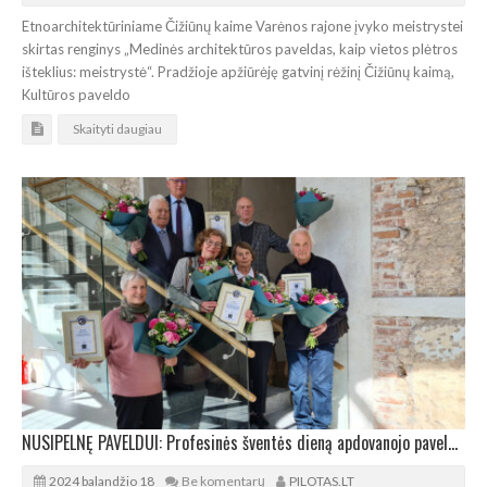
Etnoarchitektūriniame Čižiūnų kaime Varėnos rajone įvyko meistrystei
skirtas renginys „Medinės architektūros paveldas, kaip vietos plėtros
išteklius: meistrystė“. Pradžioje apžiūrėję gatvinį rėžinį Čižiūnų kaimą,
Kultūros paveldo
Skaityti daugiau
NUSIPELNĘ PAVELDUI: Profesinės šventės dieną apdovanojo paveldosaugininkus
2024 balandžio 18
Be komentarų
PILOTAS.LT