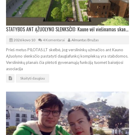
STATYBOS ANT ĄŽUOLYNO SLENKSČIO: Kaune vėl viešinamas skandalingasis Sporto g. 3 projektas
2026 kovo 10
4 Komentarai
Almantas Bružas
Prieš metus PILOTAS.LT skelbė, jog verslininkų užmačios ant Kauno
Ąžuolyno slenksčio pastatyti daugiafunkcį kompleksą yra stabdomos.
Verslininkų planais čia plėtoti gyvenamąją funkciją tuomet baisėjosi
asociacija
Skaityti daugiau