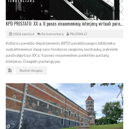
KPD PRISTATO: XX a. II pusės visuomeninių interjerų virtuali paroda
2026 sausio 6
Be komentarų
PILOTAS.LT
Kultūros paveldo departamento (KPD) paveldosaugos biblioteka,
suskaitmeninusi daug savo fonduose saugomų nuotraukų, pakvietė
pasižvalgyti po XX a. II pusės visuomeninės paskirties pastatų
interjerus. Daugelis pastarųjų jau
Skaityti daugiau