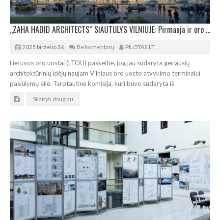
„ZAHA HADID ARCHITECTS“ SIAUTULYS VILNIUJE: Pirmauja ir oro uosto terminalo konkurse
2025 birželio 26
Be komentarų
PILOTAS.LT
Lietuvos oro uostai (LTOU) paskelbė, jog jau sudaryta geriausių
architektūrinių idėjų naujam Vilniaus oro uosto atvykimo terminalui
pasiūlymų eilė. Tarptautinė komisija, kuri buvo sudaryta iš
Skaityti daugiau