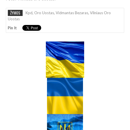
ŽYMOS
Kpd
,
Oro Uostas
,
Vidmantas Bezaras
,
Vilniaus Oro
Uostas
Pin It