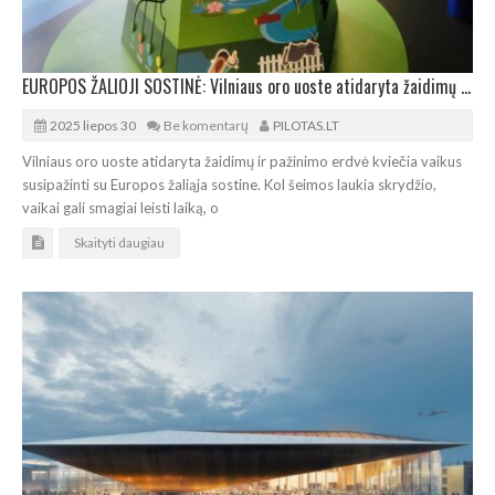
EUROPOS ŽALIOJI SOSTINĖ: Vilniaus oro uoste atidaryta žaidimų ir pažinimo erdvė vaikams
2025 liepos 30
Be komentarų
PILOTAS.LT
Vilniaus oro uoste atidaryta žaidimų ir pažinimo erdvė kviečia vaikus
susipažinti su Europos žaliąja sostine. Kol šeimos laukia skrydžio,
vaikai gali smagiai leisti laiką, o
Skaityti daugiau