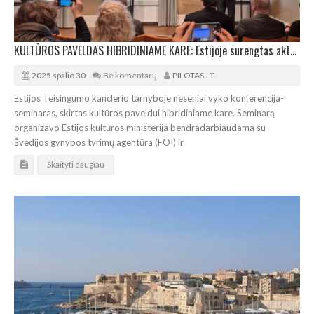
KULTŪROS PAVELDAS HIBRIDINIAME KARE: Estijoje surengtas aktualus seminaras
2025 spalio 30
Be komentarų
PILOTAS.LT
Estijos Teisingumo kanclerio tarnyboje neseniai vyko konferencija-
seminaras, skirtas kultūros paveldui hibridiniame kare. Seminarą
organizavo Estijos kultūros ministerija bendradarbiaudama su
Švedijos gynybos tyrimų agentūra (FOI) ir
Skaityti daugiau