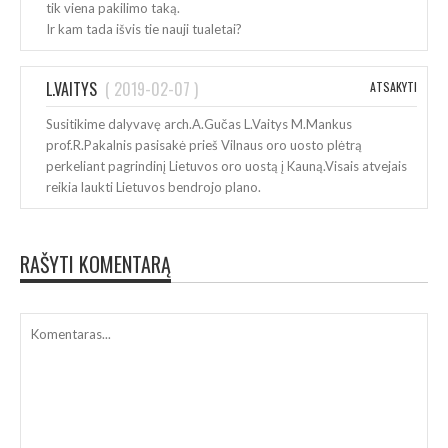
tik viena pakilimo taką.
Ir kam tada išvis tie nauji tualetai?
L.VAITYS
(
2019-02-07
)
ATSAKYTI
Susitikime dalyvavę arch.A.Gučas L.Vaitys M.Mankus
prof.R.Pakalnis pasisakė prieš Vilnaus oro uosto plėtrą
perkeliant pagrindinį Lietuvos oro uostą į Kauną.Visais atvejais
reikia laukti Lietuvos bendrojo plano.
RAŠYTI KOMENTARĄ