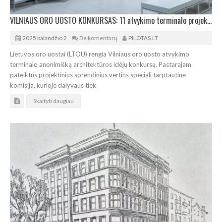
VILNIAUS ORO UOSTO KONKURSAS: 11 atvykimo terminalo projektinių idėjų
2025 balandžio 2
Be komentarų
PILOTAS.LT
Lietuvos oro uostai (LTOU) rengia Vilniaus oro uosto atvykimo
terminalo anonimišką architektūros idėjų konkursą. Pastarajam
pateiktus projektinius sprendinius vertins speciali tarptautinė
komisija, kurioje dalyvaus tiek
Skaityti daugiau