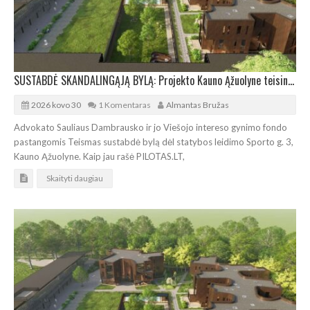
SUSTABDĖ SKANDALINGĄJĄ BYLĄ: Projekto Kauno Ąžuolyne teisinė situacija gali pasikeisti iš esmės
2026 kovo 30
1 Komentaras
Almantas Bružas
Advokato Sauliaus Dambrausko ir jo Viešojo intereso gynimo fondo
pastangomis Teismas sustabdė bylą dėl statybos leidimo Sporto g. 3,
Kauno Ąžuolyne. Kaip jau rašė PILOTAS.LT,
Skaityti daugiau