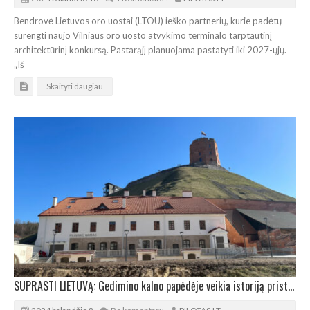
Bendrovė Lietuvos oro uostai (LTOU) ieško partnerių, kurie padėtų
surengti naujo Vilniaus oro uosto atvykimo terminalo tarptautinį
architektūrinį konkursą. Pastarąjį planuojama pastatyti iki 2027-ųjų.
„Iš
Skaityti daugiau
SUPRASTI LIETUVĄ: Gedimino kalno papėdėje veikia istoriją pristatanti ekspozicija