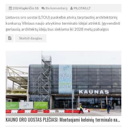
2024 lapkričio 18
Be komentarų
PILOTAS.LT
Lietuvos oro uostai (LTOU) paskelbė atvirą tarptautinį architektūrinį
konkursą Vilniaus naujo atvykimo terminalo idėjai atrinkti. Įgyvendinti
geriausią architektų idėją bus siekiama iki 2028 metų pabaigos
Skaityti daugiau
KAUNO ORO UOSTAS PLEČIASI: Montuojami keleivių terminalo naujųjų dalių fasadai