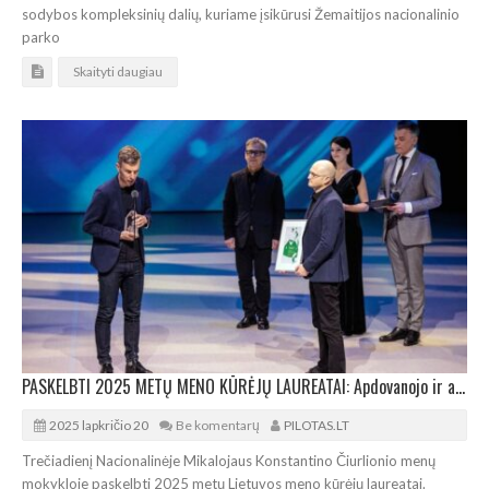
sodybos kompleksinių dalių, kuriame įsikūrusi Žemaitijos nacionalinio
parko
Skaityti daugiau
PASKELBTI 2025 METŲ MENO KŪRĖJŲ LAUREATAI: Apdovanojo ir architektus
2025 lapkričio 20
Be komentarų
PILOTAS.LT
Trečiadienį Nacionalinėje Mikalojaus Konstantino Čiurlionio menų
mokykloje paskelbti 2025 metų Lietuvos meno kūrėjų laureatai.