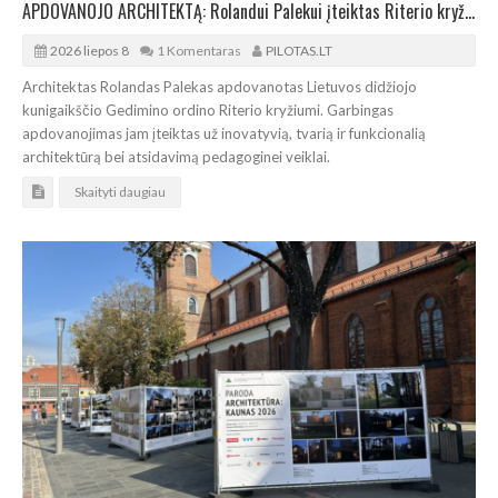
APDOVANOJO ARCHITEKTĄ: Rolandui Palekui įteiktas Riterio kryžius
2026 liepos 8
1 Komentaras
PILOTAS.LT
Architektas Rolandas Palekas apdovanotas Lietuvos didžiojo
kunigaikščio Gedimino ordino Riterio kryžiumi. Garbingas
apdovanojimas jam įteiktas už inovatyvią, tvarią ir funkcionalią
architektūrą bei atsidavimą pedagoginei veiklai.
Skaityti daugiau