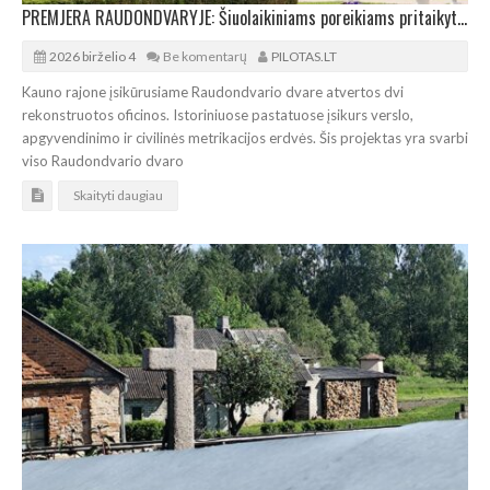
PREMJERA RAUDONDVARYJE: Šiuolaikiniams poreikiams pritaikytos dvaro oficinos
2026 birželio 4
Be komentarų
PILOTAS.LT
Kauno rajone įsikūrusiame Raudondvario dvare atvertos dvi
rekonstruotos oficinos. Istoriniuose pastatuose įsikurs verslo,
apgyvendinimo ir civilinės metrikacijos erdvės. Šis projektas yra svarbi
viso Raudondvario dvaro
Skaityti daugiau