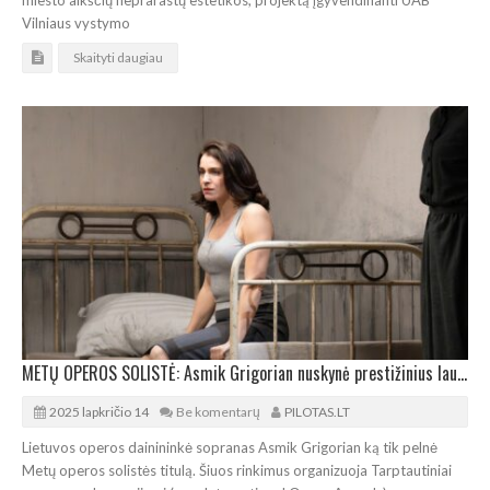
miesto aikščių neprarastų estetikos, projektą įgyvendinanti UAB
Vilniaus vystymo
Skaityti daugiau
METŲ OPEROS SOLISTĖ: Asmik Grigorian nuskynė prestižinius laurus
2025 lapkričio 14
Be komentarų
PILOTAS.LT
Lietuvos operos dainininkė sopranas Asmik Grigorian ką tik pelnė
Metų operos solistės titulą. Šiuos rinkimus organizuoja Tarptautiniai