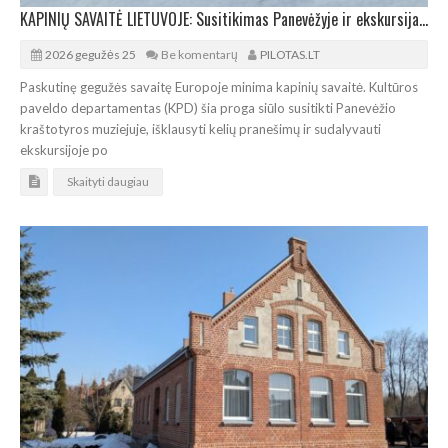
KAPINIŲ SAVAITĖ LIETUVOJE: Susitikimas Panevėžyje ir ekskursija po senąsias kapines
2026 gegužės 25
Be komentarų
PILOTAS.LT
Paskutinę gegužės savaitę Europoje minima kapinių savaitė. Kultūros
paveldo departamentas (KPD) šia proga siūlo susitikti Panevėžio
kraštotyros muziejuje, išklausyti kelių pranešimų ir sudalyvauti
ekskursijoje po
Skaityti daugiau