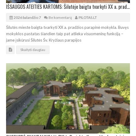
IŠSAUGOS ATEITIES KARTOMS: Šilutėje baigta tvarkyti XX a. pradžios parapinė mokykla
2026 balandžio 7
Be komentarų
PILOTAS.LT
Šilutės mieste baigta tvarkyti XX a. pradžios parapinė mokykla. Buvęs
mokyklos pastatas šiandien taip pat atlieka visuomeninę funkciją –
jame įsikūrusi Šilutės Šv. Kryžiaus parapijos
Skaityti daugiau