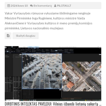
2026 kovo 10
Be komentarų
PILOTAS.LT
Vakar Vyriausybės rūmuose vykusiame iškilmingame renginyje
Ministrė Pirmininkė Inga Ruginienė, kultūros ministrė Vaida
Aleknavičienė ir Vyriausybės kultūros ir meno premijų komisijos
pirmininkė, Lietuvos nacionalinio muziejaus
Skaityti daugiau
DIRBTINIS INTELEKTAS PAVELDUI: Vilnius išbandė lietuvių sukurtą renovaciją