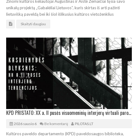
Žinomi kultūros keliautojai Augustinas ir Aistė Žemaičiai tęsia savo
unikalų projektą „Gabalėliai Lietuvos“, kuris skirtas iš arti pažinti
lietuvišką paveldą bei iki šiol išlikusius kultūros vietoženklius
Skaityti daugiau
KPD PRISTATO: XX a. II pusės visuomeninių interjerų virtuali paroda
2026 sausio 6
Be komentarų
PILOTAS.LT
Kultūros paveldo departamento (KPD) paveldosaugos biblioteka,