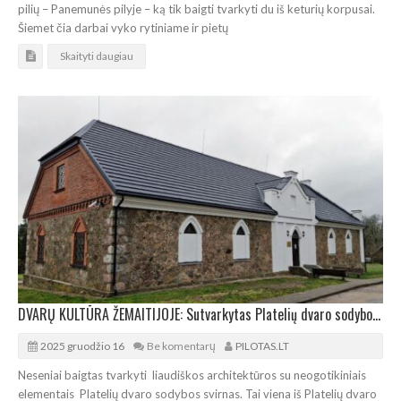
pilių – Panemunės pilyje – ką tik baigti tvarkyti du iš keturių korpusai.
Šiemet čia darbai vyko rytiniame ir pietų
Skaityti daugiau
DVARŲ KULTŪRA ŽEMAITIJOJE: Sutvarkytas Platelių dvaro sodybos XIX a. svirnas
2025 gruodžio 16
Be komentarų
PILOTAS.LT
Neseniai baigtas tvarkyti liaudiškos architektūros su neogotikiniais
elementais Platelių dvaro sodybos svirnas. Tai viena iš Platelių dvaro