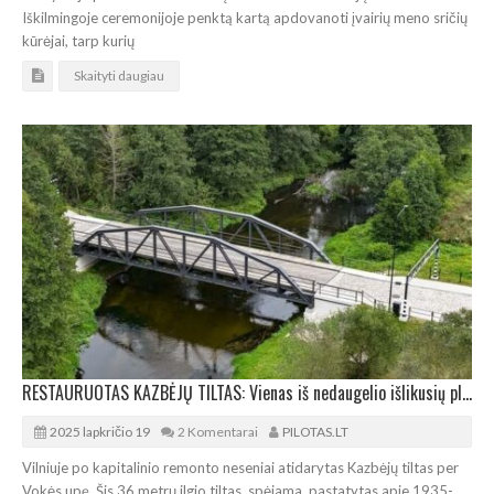
Iškilmingoje ceremonijoje penktą kartą apdovanoti įvairių meno sričių
kūrėjai, tarp kurių
Skaityti daugiau
RESTAURUOTAS KAZBĖJŲ TILTAS: Vienas iš nedaugelio išlikusių plieninių santvarinių tiltų sostinėje
2025 lapkričio 19
2 Komentarai
PILOTAS.LT
Vilniuje po kapitalinio remonto neseniai atidarytas Kazbėjų tiltas per
Vokės upę. Šis 36 metrų ilgio tiltas, spėjama, pastatytas apie 1935-