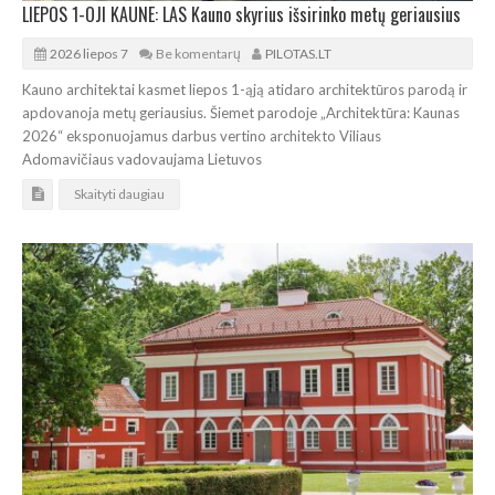
LIEPOS 1-OJI KAUNE: LAS Kauno skyrius išsirinko metų geriausius
2026 liepos 7
Be komentarų
PILOTAS.LT
Kauno architektai kasmet liepos 1-ąją atidaro architektūros parodą ir
apdovanoja metų geriausius. Šiemet parodoje „Architektūra: Kaunas
2026“ eksponuojamus darbus vertino architekto Viliaus
Adomavičiaus vadovaujama Lietuvos
Skaityti daugiau