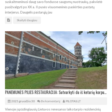
suskaitmeninusi daug savo fonduose saugomų nuotraukų, pakvietė
pasižvalgyti po XX a. II pusės visuomeninės paskirties pastatų
interjerus. Daugelis pastarųjų jau
Skaityti daugiau
PANEMUNĖS PILIES RESTAURACIJA: Sutvarkyti du iš keturių korpusai
2025 gruodžio 30
Be komentarų
PILOTAS.LT
Vienoje įspūdingiausių Lietuvos renesanso laikotarpio rezidencinių