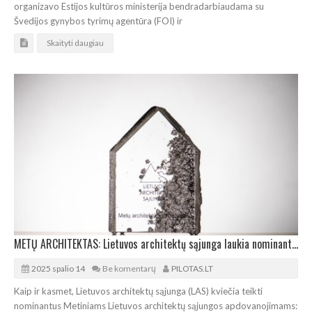
organizavo Estijos kultūros ministerija bendradarbiaudama su
Švedijos gynybos tyrimų agentūra (FOI) ir
Skaityti daugiau
METŲ ARCHITEKTAS: Lietuvos architektų sąjunga laukia nominantų pasiūlymų
2025 spalio 14
Be komentarų
PILOTAS.LT
Kaip ir kasmet, Lietuvos architektų sąjunga (LAS) kviečia teikti
nominantus Metiniams Lietuvos architektų sąjungos apdovanojimams: