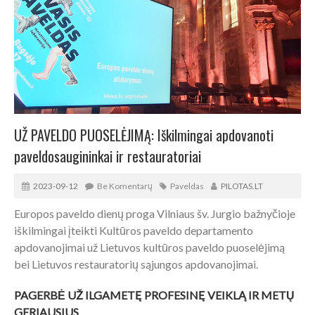
UŽ PAVELDO PUOSELĖJIMĄ: Iškilmingai apdovanoti
paveldosaugininkai ir restauratoriai
2023-09-12
Be Komentarų
Paveldas
PILOTAS.LT
Europos paveldo dienų proga Vilniaus šv. Jurgio bažnyčioje
iškilmingai įteikti Kultūros paveldo departamento
apdovanojimai už Lietuvos kultūros paveldo puoselėjimą
bei Lietuvos restauratorių sąjungos apdovanojimai.
PAGERBĖ UŽ ILGAMETĘ PROFESINĘ VEIKLĄ IR METŲ
GERIAUSIUS