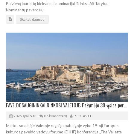
Po vieną laureatą kiekvienai nominacijai išrinks LAS Taryba.
Nominantų pavardžių
Skaityti daugiau
PAVELDOSAUGININKAI RINKOSI VALETOJE: Pažymėjo 30-ąsias peržiūrėtos konvencijos metines
2025 spalio 13
Be komentarų
PILOTAS.LT
Maltos sostinėje Valetoje rugsėjo pabaigoje vyko 19-oji Europos
kultūros paveldo vadovų forumo (EHHF) konferencija „The Valletta