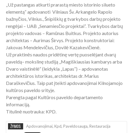
„Už pastangas atkurti prarastą miesto istorinio silueto
elementą“ apdovanoti Vilniaus Šv. Arkangelo Rapolo
bažnyčios, Vilnius., Šnipiškių g tvarkybos darbų projekto
rengėjai – UAB „Senamiesčio projektai“. Tvarkybos darbų
projekto vadovas – Ramūnas Buitkus. Projekto autorius
architektas – Aurimas Širvys. Projekto konstruktoriai:
Jakovas Mendelevičius, Dovilė Kazakevičienė.
Už praktinės naudos pridėtinę vertę puoselėjant dvarų
paveldą– mokslinę studiją „Magiškiausias kambarys arba
Dvaro vaistinėlė“ (leidykla „Lapas“) – apdovanotas
architektūros istorikas, architektas dr. Marius
Daraškevičius. Taip pat įteikti apdovanojimai Kilnojamojo
kultūros paveldo srityje.
Parengta pagal Kultūros paveldo departamento
informaciją.
Titulinė nuotrauka: KPD.
ŽYMOS
Apdovanojimai
,
Kpd
,
Paveldosauga
,
Restauracija