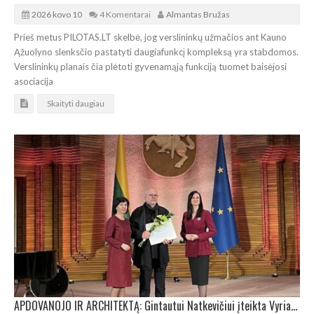
2026 kovo 10
4 Komentarai
Almantas Bružas
Prieš metus PILOTAS.LT skelbė, jog verslininkų užmačios ant Kauno
Ąžuolyno slenksčio pastatyti daugiafunkcį kompleksą yra stabdomos.
Verslininkų planais čia plėtoti gyvenamąją funkciją tuomet baisėjosi
asociacija
Skaityti daugiau
APDOVANOJO IR ARCHITEKTĄ: Gintautui Natkevičiui įteikta Vyriausybės kultūros ir meno premija