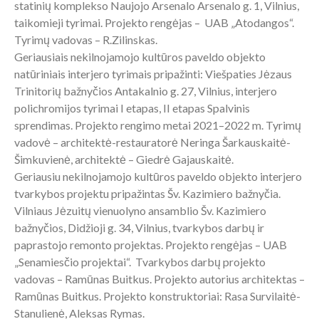
statinių komplekso Naujojo Arsenalo Arsenalo g. 1, Vilnius,
taikomieji tyrimai. Projekto rengėjas – UAB „Atodangos“.
Tyrimų vadovas – R.Zilinskas.
Geriausiais nekilnojamojo kultūros paveldo objekto
natūriniais interjero tyrimais pripažinti: Viešpaties Jėzaus
Trinitorių bažnyčios Antakalnio g. 27, Vilnius, interjero
polichromijos tyrimai I etapas, II etapas Spalvinis
sprendimas. Projekto rengimo metai 2021–2022 m. Tyrimų
vadovė – architektė-restauratorė Neringa Šarkauskaitė-
Šimkuvienė, architektė – Giedrė Gajauskaitė.
Geriausiu nekilnojamojo kultūros paveldo objekto interjero
tvarkybos projektu pripažintas Šv. Kazimiero bažnyčia.
Vilniaus Jėzuitų vienuolyno ansamblio Šv. Kazimiero
bažnyčios, Didžioji g. 34, Vilnius, tvarkybos darbų ir
paprastojo remonto projektas. Projekto rengėjas – UAB
„Senamiesčio projektai“. Tvarkybos darbų projekto
vadovas – Ramūnas Buitkus. Projekto autorius architektas –
Ramūnas Buitkus. Projekto konstruktoriai: Rasa Survilaitė-
Stanulienė, Aleksas Rymas.