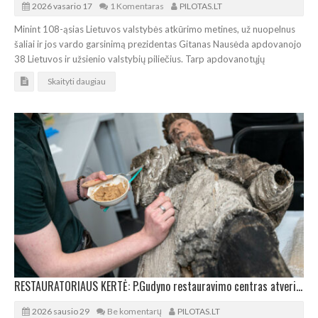
2026 vasario 17
1 Komentaras
PILOTAS.LT
Minint 108-ąsias Lietuvos valstybės atkūrimo metines, už nuopelnus
šaliai ir jos vardo garsinimą prezidentas Gitanas Nausėda apdovanojo
38 Lietuvos ir užsienio valstybių piliečius. Tarp apdovanotųjų
Skaityti daugiau
RESTAURATORIAUS KERTĖ: P.Gudyno restauravimo centras atveria slaptą restauratorių pasaulį
2026 sausio 29
Be komentarų
PILOTAS.LT