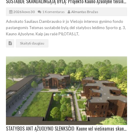
SUSTABDĖ SKANDALINGĄJĄ BYLĄ: Projekto Kauno Ąžuolyne teisinė situacija gali pasikeisti iš esmės
2026 kovo 30
1 Komentaras
Almantas Bružas
Advokato Sauliaus Dambrausko ir jo Viešojo intereso gynimo fondo
pastangomis Teismas sustabdė bylą dėl statybos leidimo Sporto g. 3,
Kauno Ąžuolyne. Kaip jau rašė PILOTAS.LT,
Skaityti daugiau
STATYBOS ANT ĄŽUOLYNO SLENKSČIO: Kaune vėl viešinamas skandalingasis Sporto g. 3 projektas