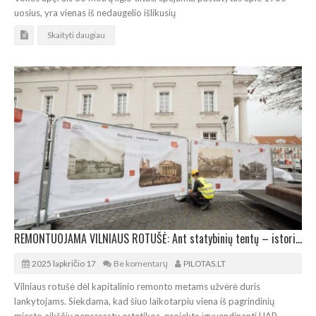
uosius, yra vienas iš nedaugelio išlikusių
Skaityti daugiau
REMONTUOJAMA VILNIAUS ROTUŠĖ: Ant statybinių tentų – istorinės fotografijos
2025 lapkričio 17
Be komentarų
PILOTAS.LT
Vilniaus rotušė dėl kapitalinio remonto metams užvėrė duris
lankytojams. Siekdama, kad šiuo laikotarpiu viena iš pagrindinių