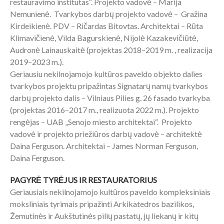
restauravimo institutas“. Projekto vadovė – Marija
Nemunienė. Tvarkybos darbų projekto vadovė – Gražina
Kirdeikienė. PDV – Ričardas Bitovtas. Architektai – Rūta
Klimavičienė, Vilda Bagurskienė, Nijolė Kazakevičiūtė,
Audronė Lainauskaitė (projektas 2018–2019 m. , realizacija
2019–2023 m.).
Geriausiu nekilnojamojo kultūros paveldo objekto dalies
tvarkybos projektu pripažintas Signatarų namų tvarkybos
darbų projekto dalis – Vilniaus Pilies g. 26 fasado tvarkyba
(projektas 2016–2017 m., realizuota 2022 m.). Projekto
rengėjas – UAB „Senojo miesto architektai“. Projekto
vadovė ir projekto priežiūros darbų vadovė – architektė
Daina Ferguson. Architektai – James Norman Ferguson,
Daina Ferguson.
PAGYRĖ TYRĖJUS IR RESTAURATORIUS
Geriausiais nekilnojamojo kultūros paveldo kompleksiniais
moksliniais tyrimais pripažinti Arkikatedros bazilikos,
Žemutinės ir Aukštutinės pilių pastatų, jų liekanų ir kitų