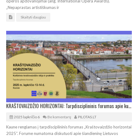
operos apdovanojimai (ang. International Opera Awards).
„Nepaprastas artistiškumas ir
Skaityti daugiau
KRAŠTOVAIZDŽIO HORIZONTAI: Tarpdisciplininis forumas apie kultūrinio kraštovaizdžio idėją ir praktiką
2025 lapkričio 6
Be komentarų
PILOTAS.LT
Kaune rengiamas į tarpdisciplininis forumas „Kraštovaizdžio horizontai
2025“. Forume numatoma diskutuoti apie šiandieninę Lietuvos