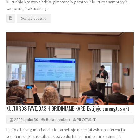
kultūrinio kraštovaizdžio, gimstančio gamtos ir kultūros sambūvyje,
sampratą ir aktualius jo
Skaityti daugiau
KULTŪROS PAVELDAS HIBRIDINIAME KARE: Estijoje surengtas aktualus seminaras
2025 spalio 30
Be komentarų
PILOTAS.LT
Estijos Teisingumo kanclerio tarnyboje neseniai vyko konferencija-
seminaras, skirtas kultūros paveldui hibridiniame kare. Seminarą