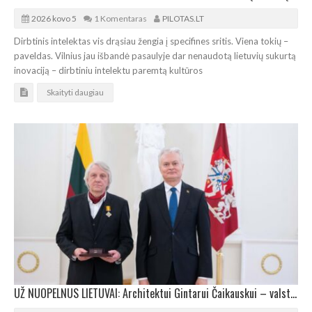
2026 kovo 5
1 Komentaras
PILOTAS.LT
Dirbtinis intelektas vis drąsiau žengia į specifines sritis. Viena tokių –
paveldas. Vilnius jau išbandė pasaulyje dar nenaudotą lietuvių sukurtą
inovaciją – dirbtiniu intelektu paremtą kultūros
Skaityti daugiau
UŽ NUOPELNUS LIETUVAI: Architektui Gintarui Čaikauskui – valstybinis apdovanojimas