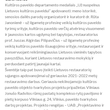
Kultūros paveldo departamento medaliais „Už nuopelnus
Lietuvos kultūros paveldui“ apdovanoti: meno istorikė,
senosios dailės parodų organizatorė ir kuratorė dr. Rūta
Janonienė – už ilgametę profesinę veiklą kultūros paveldo
tyrimų srityje, kultūros paveldo verčių atvėrimą visuomenei
ir jaunosios kartos ugdymą bei tapytojas, restauratorius
prof. Juozas Algirdas Pilipavičius – už ilgametę profesinę
veiklą kultūros paveldo išsaugojimo srityje, restauruojant ir
konservuojant reikšmingiausius Lietuvos sieninės tapybos
pavyzdžius, kuriant Lietuvos restauravimo mokyklą ir
perduodant patirtį jaunajai kartai.
Šventėje taip pat buvo įteikti Lietuvos restauratorių
sąjungos apdovanojimai už geriausius 2021–2022 metų
restauravimo darbus. Geriausiu nekilnojamojo kultūros
paveldo objekto tvarkybos projektu pripažintas Vilniaus
Jonušo Radvilos rūmų pastatų komplekso rytų paviljono ir
pietų korpuso Vilniaus g. 24, Vilnius, paveldo tvarkybos
darbų projektas. Projekto rengėjas – UAB „Projektavimo ir