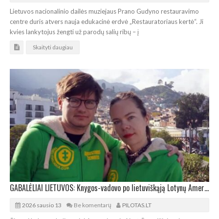
Lietuvos nacionalinio dailės muziejaus Prano Gudyno restauravimo
centre duris atvers nauja edukacinė erdvė „Restauratoriaus kertė“. Ji
kvies lankytojus žengti už parodų salių ribų – į
Skaityti daugiau
GABALĖLIAI LIETUVOS: Knygos-vadovo po lietuviškąją Lotynų Ameriką pristatymas
2026 sausio 13
Be komentarų
PILOTAS.LT