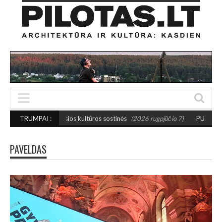
žosios kultūros sostinės
TRUMPAI :
(2026 rugpjūčio 7)
PUSIAUSVYROS AKTAS SANT
PAVELDAS