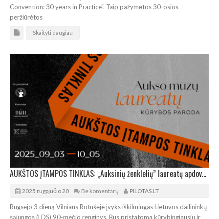
Convention: 30 years in Practice“. Taip pažymėtos 30-osios
peržiūrėtos
Skaityti daugiau
AUKŠTOS ĮTAMPOS TINKLAS: „Auksinių ženklelių” laureatų apdovanojimas ir paroda Vilniaus rotušėje
2025 rugpjūčio 20
Be komentarų
PILOTAS.LT
Rugsėjo 3 dieną Vilniaus Rotušėje įvyks iškilmingas Lietuvos dailininkų
sąjungos (LDS) 90-mečio renginys. Bus pristatoma kūrybingiausių ir