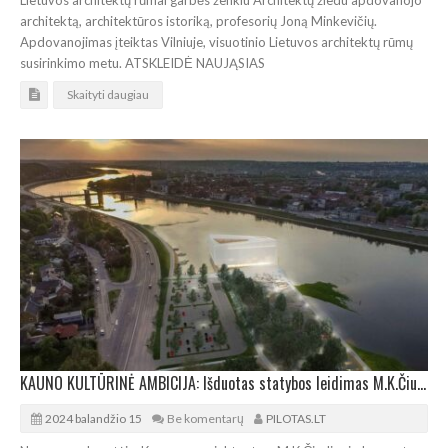
Lietuvos architektų rūmai garbės ženklu Architektų žiedu apdovanojo
architektą, architektūros istoriką, profesorių Joną Minkevičių.
Apdovanojimas įteiktas Vilniuje, visuotinio Lietuvos architektų rūmų
susirinkimo metu. ATSKLEIDĖ NAUJĄSIAS
Skaityti daugiau
KAUNO KULTŪRINĖ AMBICIJA: Išduotas statybos leidimas M.K.Čiurlionio koncertų centrui
2024 balandžio 15
Be komentarų
PILOTAS.LT