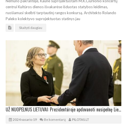
Nemuno pakrantėje, Kaune suprojektuotam M.K.Čiurlionio koncertų
centrui Kultūros dienos išvakarėse išduotas statybos leidimas,
ruošiamasi skelbti tarptautinį rangos konkursą. Architekto Rolando
Paleko kolektyvo suprojektuotas statinys jau
Skaityti daugiau
UŽ NUOPELNUS LIETUVAI: Prezidentūroje apdovanoti nusipelnę Lietuvos ir užsienio piliečiai
2024 vasario 19
Be komentarų
PILOTAS.LT