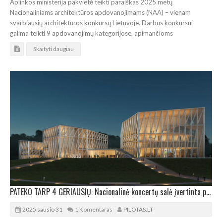
Aplinkos ministerija pakvietė teikti paraiškas 2025 metų
Nacionaliniams architektūros apdovanojimams (NAA) – vienam
svarbiausių architektūros konkursų Lietuvoje. Darbus konkursui
galima teikti 9 apdovanojimų kategorijose, apimančioms
Skaityti daugiau
PATEKO TARP 4 GERIAUSIŲ: Nacionalinė koncertų salė įvertinta prestižinėje Kanų parodoje
2025 sausio 31
1 Komentaras
PILOTAS.LT