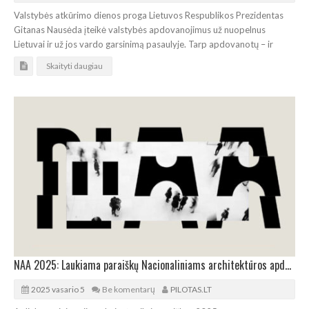
Valstybės atkūrimo dienos proga Lietuvos Respublikos Prezidentas
Gitanas Nausėda įteikė valstybės apdovanojimus už nuopelnus
Lietuvai ir už jos vardo garsinimą pasaulyje. Tarp apdovanotų – ir
Skaityti daugiau
NAA 2025: Laukiama paraiškų Nacionaliniams architektūros apdovanojimams
2025 vasario 5
Be komentarų
PILOTAS.LT