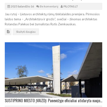
2025 balandžio 16
Be komentarų
PILOTAS.LT
Jau rytoj – Lietuvos architektų rūmų tinklalaidės premjera. Pirmosios
laidos tema – „Architektūra ir grožis“, svečiai – žinomas architektas
Rolandas Palekas bei žurnalistas Rytis Zemkauskas.
Skaityti daugiau
SUSTIPRINO MIESTO ĮVAIZDĮ: Panevėžyje oficialiai atidaryta naujoji autobusų stotis