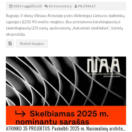
2025 rugpjūčio 20
Be komentarų
PILOTAS.LT
Rugsėjo 3 dieną Vilniaus Rotušėje įvyks iškilmingas Lietuvos dailininkų
sąjungos (LDS) 90-mečio renginys. Bus pristatoma kūrybingiausių ir
talentingiausių LDS narių, apdovanotų „Auksiniais ženkleliais“, kūrinių
ekspozicija.
Skaityti daugiau
ATRINKO 35 PROJEKTUS: Paskelbti 2025 m. Nacionalinių architektūros apdovanojimų nominantai