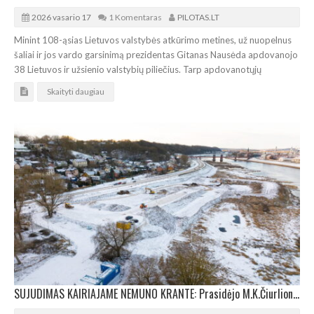
2026 vasario 17
1 Komentaras
PILOTAS.LT
Minint 108-ąsias Lietuvos valstybės atkūrimo metines, už nuopelnus
šaliai ir jos vardo garsinimą prezidentas Gitanas Nausėda apdovanojo
38 Lietuvos ir užsienio valstybių piliečius. Tarp apdovanotųjų
Skaityti daugiau
SUJUDIMAS KAIRIAJAME NEMUNO KRANTE: Prasidėjo M.K.Čiurlionio koncertų centro statybos