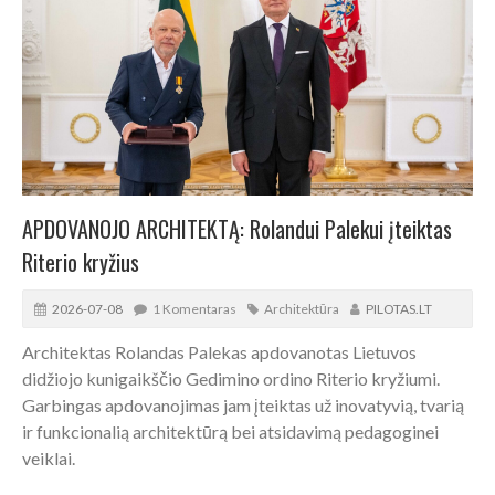
APDOVANOJO ARCHITEKTĄ: Rolandui Palekui įteiktas
Riterio kryžius
2026-07-08
1 Komentaras
Architektūra
PILOTAS.LT
Architektas Rolandas Palekas apdovanotas Lietuvos
didžiojo kunigaikščio Gedimino ordino Riterio kryžiumi.
Garbingas apdovanojimas jam įteiktas už inovatyvią, tvarią
ir funkcionalią architektūrą bei atsidavimą pedagoginei
veiklai.