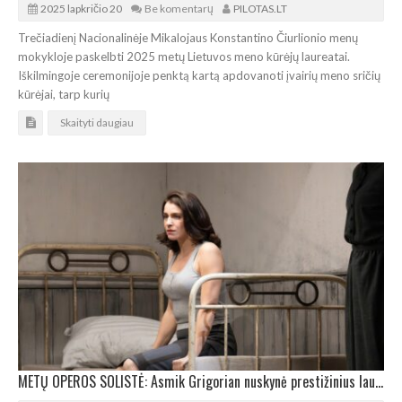
2025 lapkričio 20
Be komentarų
PILOTAS.LT
Trečiadienį Nacionalinėje Mikalojaus Konstantino Čiurlionio menų
mokykloje paskelbti 2025 metų Lietuvos meno kūrėjų laureatai.
Iškilmingoje ceremonijoje penktą kartą apdovanoti įvairių meno sričių
kūrėjai, tarp kurių
Skaityti daugiau
METŲ OPEROS SOLISTĖ: Asmik Grigorian nuskynė prestižinius laurus