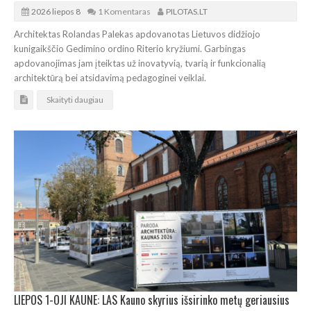
2026 liepos 8
1 Komentaras
PILOTAS.LT
Architektas Rolandas Palekas apdovanotas Lietuvos didžiojo
kunigaikščio Gedimino ordino Riterio kryžiumi. Garbingas
apdovanojimas jam įteiktas už inovatyvią, tvarią ir funkcionalią
architektūrą bei atsidavimą pedagoginei veiklai.
Skaityti daugiau
LIEPOS 1-OJI KAUNE: LAS Kauno skyrius išsirinko metų geriausius