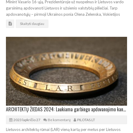
Minint Vasario 16-ąją, Prezidentūroje už nuopelnus ir Lietuvos vardo
garsinimą apdovanoti Lietuvos ir užsienio valstybių piliečiai. Tarp
apdovanotųjų – pirmoji Ukrainos ponia Olena Zelenska, Vokietijos
Skaityti daugiau
ARCHITEKTŲ ŽIEDAS 2024: Laukiama garbingo apdovanojimo kandidatūrų
2023 lapkričio 27
Be komentarų
PILOTAS.LT
Lietuvos architektų rūmai (LAR) vieną kartą per metus per Lietuvos