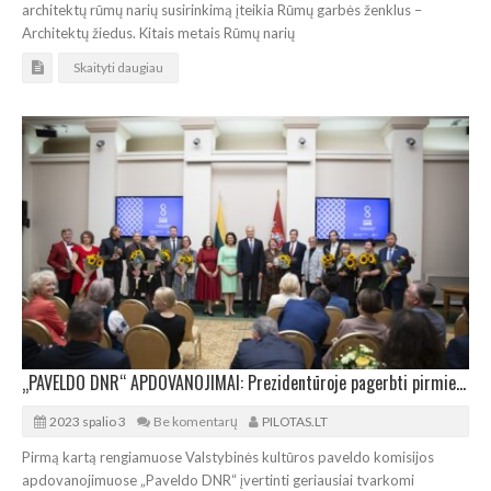
architektų rūmų narių susirinkimą įteikia Rūmų garbės ženklus –
Architektų žiedus. Kitais metais Rūmų narių
Skaityti daugiau
„PAVELDO DNR“ APDOVANOJIMAI: Prezidentūroje pagerbti pirmieji laureatai
2023 spalio 3
Be komentarų
PILOTAS.LT
Pirmą kartą rengiamuose Valstybinės kultūros paveldo komisijos
apdovanojimuose „Paveldo DNR“ įvertinti geriausiai tvarkomi