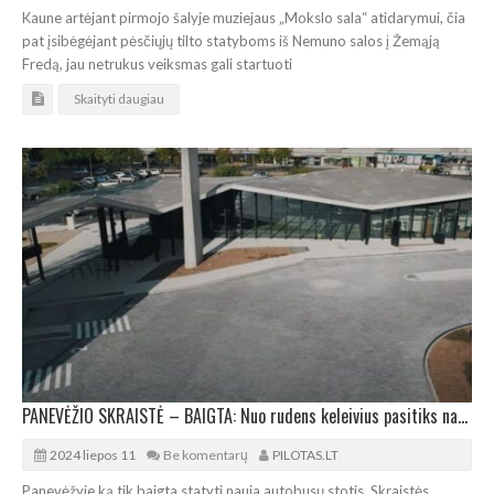
Kaune artėjant pirmojo šalyje muziejaus „Mokslo sala“ atidarymui, čia
pat įsibėgėjant pėsčiųjų tilto statyboms iš Nemuno salos į Žemąją
Fredą, jau netrukus veiksmas gali startuoti
Skaityti daugiau
PANEVĖŽIO SKRAISTĖ – BAIGTA: Nuo rudens keleivius pasitiks nauja autobusų stotis
2024 liepos 11
Be komentarų
PILOTAS.LT
Panevėžyje ką tik baigta statyti nauja autobusų stotis. Skraistės