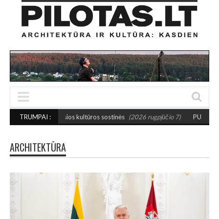
osios kultūros sostinės
TRUMPAI :
(2026 rugpjūčio 7)
PUSIAUSVYROS AKTAS SANTA
ARCHITEKTŪRA