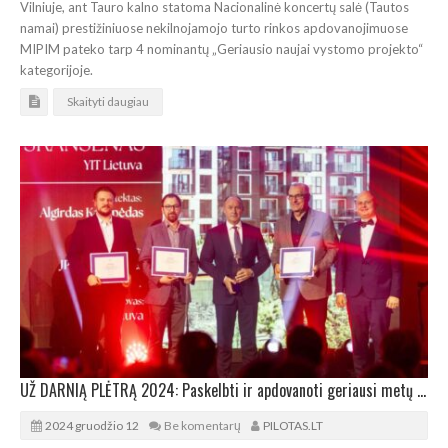
Vilniuje, ant Tauro kalno statoma Nacionalinė koncertų salė (Tautos
namai) prestižiniuose nekilnojamojo turto rinkos apdovanojimuose
MIPIM pateko tarp 4 nominantų „Geriausio naujai vystomo projekto“
kategorijoje.
Skaityti daugiau
UŽ DARNIĄ PLĖTRĄ 2024: Paskelbti ir apdovanoti geriausi metų NT projektai Lietuvoje
2024 gruodžio 12
Be komentarų
PILOTAS.LT