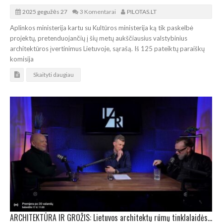
2025 gegužės 27
3 Komentarai
PILOTAS.LT
Aplinkos ministerija kartu su Kultūros ministerija ką tik paskelbė
projektų, pretenduojančių į šių metų aukščiausius valstybinius
architektūros įvertinimus Lietuvoje, sąrašą. Iš 125 pateiktų paraiškų
komisija
Skaityti daugiau
ARCHITEKTŪRA IR GROŽIS: Lietuvos architektų rūmų tinklalaidės premjera