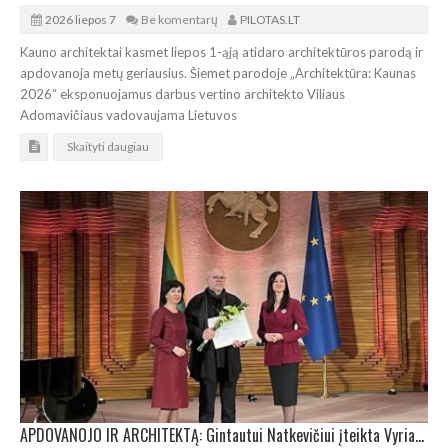
2026 liepos 7
Be komentarų
PILOTAS.LT
Kauno architektai kasmet liepos 1-ąją atidaro architektūros parodą ir
apdovanoja metų geriausius. Šiemet parodoje „Architektūra: Kaunas
2026“ eksponuojamus darbus vertino architekto Viliaus
Adomavičiaus vadovaujama Lietuvos
Skaityti daugiau
APDOVANOJO IR ARCHITEKTĄ: Gintautui Natkevičiui įteikta Vyriausybės kultūros ir meno premija