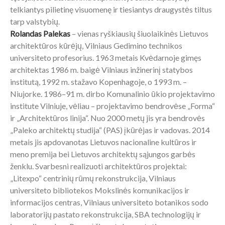
telkiantys pilietinę visuomenę ir tiesiantys draugystės tiltus
tarp valstybių.
Rolandas Palekas
– vienas ryškiausių šiuolaikinės Lietuvos
architektūros kūrėjų, Vilniaus Gedimino technikos
universiteto profesorius. 1963 metais Kvėdarnoje gimęs
architektas 1986 m. baigė Vilniaus inžinerinį statybos
institutą, 1992 m. stažavo Kopenhagoje, o 1993 m. –
Niujorke. 1986–91 m. dirbo Komunalinio ūkio projektavimo
institute Vilniuje, vėliau – projektavimo bendrovėse „Forma“
ir „Architektūros linija“. Nuo 2000 metų jis yra bendrovės
„Paleko architektų studija“ (PAS) įkūrėjas ir vadovas. 2014
metais jis apdovanotas Lietuvos nacionaline kultūros ir
meno premija bei Lietuvos architektų sąjungos garbės
ženklu. Svarbesni realizuoti architektūros projektai:
„Litexpo“ centrinių rūmų rekonstrukcija, Vilniaus
universiteto bibliotekos Mokslinės komunikacijos ir
informacijos centras, Vilniaus universiteto botanikos sodo
laboratorijų pastato rekonstrukcija, SBA technologijų ir