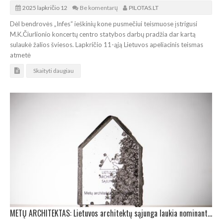
2025 lapkričio 12
Be komentarų
PILOTAS.LT
Dėl bendrovės „Infes“ ieškinių kone pusmečiui teismuose įstrigusi
M.K.Čiurlionio koncertų centro statybos darbų pradžia dar kartą
sulaukė žalios šviesos. Lapkričio 11-ąją Lietuvos apeliacinis teismas
atmetė
Skaityti daugiau
METŲ ARCHITEKTAS: Lietuvos architektų sąjunga laukia nominantų pasiūlymų