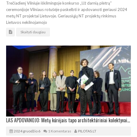
Trečiadienį Vilniuje iškilmingoje konkurso „Už darnią plėtrą“
ceremonijoje Vilniaus rotušėje paskelbti ir apdovanoti geriausi 2024
metų NT projektai Lietuvoje. Geriausiųjų NT projektų rinkimus
Lietuvos nekilnojamojo
Skaityti daugiau
LAS APDOVANOJO: Metų kūrėjais tapo architektūriniai kolektyvai „Implmnt“ ir „Altitudės“
2024 gruodžio 6
1 Komentaras
PILOTAS.LT