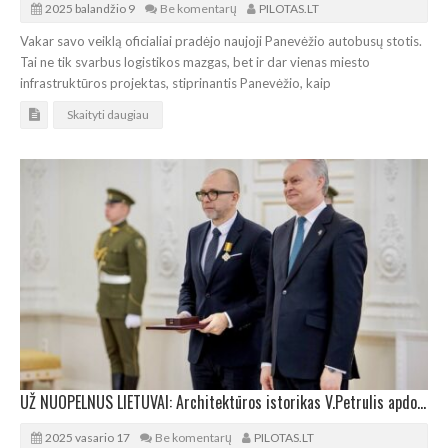
2025 balandžio 9
Be komentarų
PILOTAS.LT
Vakar savo veiklą oficialiai pradėjo naujoji Panevėžio autobusų stotis.
Tai ne tik svarbus logistikos mazgas, bet ir dar vienas miesto
infrastruktūros projektas, stiprinantis Panevėžio, kaip
Skaityti daugiau
UŽ NUOPELNUS LIETUVAI: Architektūros istorikas V.Petrulis apdovanotas Riterio kryžiumi
2025 vasario 17
Be komentarų
PILOTAS.LT