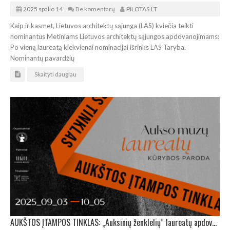
2025 spalio 14
Be komentarų
PILOTAS.LT
Kaip ir kasmet, Lietuvos architektų sąjunga (LAS) kviečia teikti
nominantus Metiniams Lietuvos architektų sąjungos apdovanojimams:
Po vieną laureatą kiekvienai nominacijai išrinks LAS Taryba.
Nominantų pavardžių
Skaityti daugiau
AUKŠTOS ĮTAMPOS TINKLAS: „Auksinių ženklelių” laureatų apdovanojimas ir paroda Vilniaus rotušėje