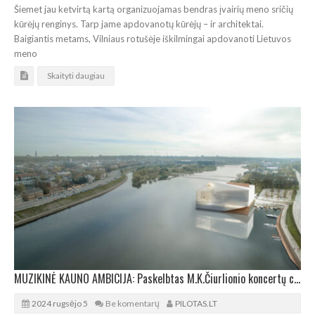
Šiemet jau ketvirtą kartą organizuojamas bendras įvairių meno sričių
kūrėjų renginys. Tarp jame apdovanotų kūrėjų – ir architektai.
Baigiantis metams, Vilniaus rotušėje iškilmingai apdovanoti Lietuvos
meno
Skaityti daugiau
MUZIKINĖ KAUNO AMBICIJA: Paskelbtas M.K.Čiurlionio koncertų centro tarptautinis rangos konkursas
2024 rugsėjo 5
Be komentarų
PILOTAS.LT