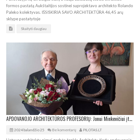
formos pastatą Aukštaitijos sostinei suprojektavo architekto Rolando
Paleko kolektyvas. IŠSISKIRIA SAVO ARCHITEKTŪRA 46,45 arų
sklype pastatytoje
Skaityti daugiau
APDOVANOJO ARCHITEKTŪROS PROFESORIŲ: Jonui Minkevičiui įteiktas Architektų žiedas
2024 balandžio 25
Be komentarų
PILOTAS.LT