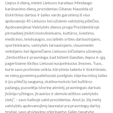
Liepos 6 dieną, minint Lietuvos karaliaus Mindaugo
karūnavimo dieną, prezidentas Gitanas Nausėda už
išskirtinius darbus ir šalies vardo garsinimą iš viso
apdovanojo 45 Lietuvos bei užsienio valstybių piliečius.
Apdovanojimai Valstybės dienos proga Prezidentūroje
pirmadienį įteikti mokslininkams, kultūros, švietimo,
medicinos, teisėsaugos, socialinės srities darbuotojams,
sportininkams, valstybės tarnautojams, visuomenės
veikėjams bei ilgamečiams Lietuvos bičiuliams užsienyje.
„Simboliška ir prasminga, kad būtent šiandien, liepos 6-ąją,
pagerbiame iškilius Lietuvai nusipelniusius žmones. Tuos,
kurie savo profesine veikla, kūrybiniu talentu ir išskirtiniais,
ne vieną gyvenimą palietusiais poelgiais stiprina mūsų šalies
ir jos piliečių saugumą, skatina mokslo bei kultūros
pažangą, puoselėja istorinę atmintį, prasmingais darbais
įkūnija ryžtingos, įtraukios ir demokratiškos valstybės
siekį“, – savo kalboje sakė prezidentas. Anot jo, šių metų
valstybės apdovanojimų laureatai yra prasmingų darbų
tęsėjai, savo atsidavimu stiprinantys šalies tapatybę,