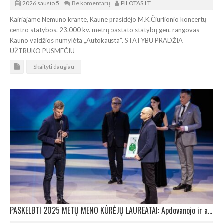
2026 sausio 5
Be komentarų
PILOTAS.LT
Kairiajame Nemuno krante, Kaune prasidėjo M.K.Čiurlionio koncertų
centro statybos. 23.000 kv. metrų pastato statybų gen. rangovas –
Kauno valdžios numylėta „Autokausta“. STATYBŲ PRADŽIA
UŽTRUKO PUSMEČIU
Skaityti daugiau
PASKELBTI 2025 METŲ MENO KŪRĖJŲ LAUREATAI: Apdovanojo ir architektus