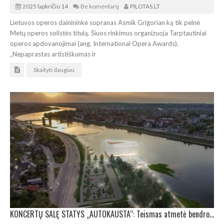
2025 lapkričio 14
Be komentarų
PILOTAS.LT
Lietuvos operos dainininkė sopranas Asmik Grigorian ką tik pelnė
Metų operos solistės titulą. Šiuos rinkimus organizuoja Tarptautiniai
operos apdovanojimai (ang. International Opera Awards).
„Nepaprastas artistiškumas ir
Skaityti daugiau
KONCERTŲ SALĘ STATYS „AUTOKAUSTA“: Teismas atmetė bendrovės „Infes“ skundą