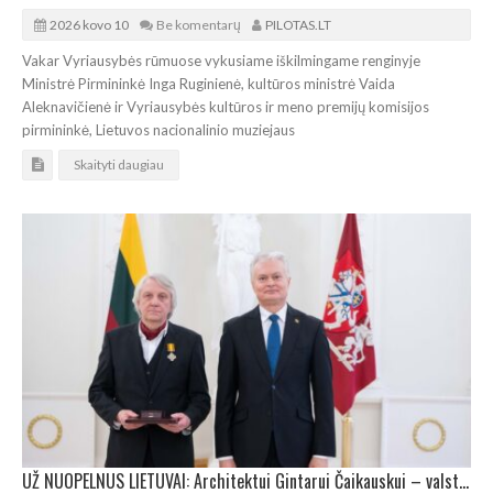
2026 kovo 10
Be komentarų
PILOTAS.LT
Vakar Vyriausybės rūmuose vykusiame iškilmingame renginyje
Ministrė Pirmininkė Inga Ruginienė, kultūros ministrė Vaida
Aleknavičienė ir Vyriausybės kultūros ir meno premijų komisijos
pirmininkė, Lietuvos nacionalinio muziejaus
Skaityti daugiau
UŽ NUOPELNUS LIETUVAI: Architektui Gintarui Čaikauskui – valstybinis apdovanojimas