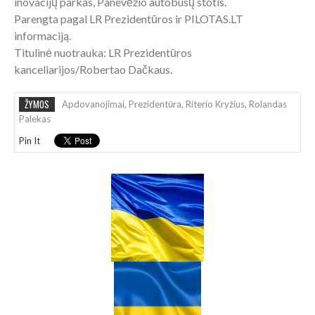
inovacijų parkas, Panevėžio autobusų stotis.
Parengta pagal LR Prezidentūros ir PILOTAS.LT
informaciją.
Titulinė nuotrauka: LR Prezidentūros
kanceliarijos/Robertao Dačkaus.
ŽYMOS
Apdovanojimai
,
Prezidentūra
,
Riterio Kryžius
,
Rolandas
Palekas
Pin It