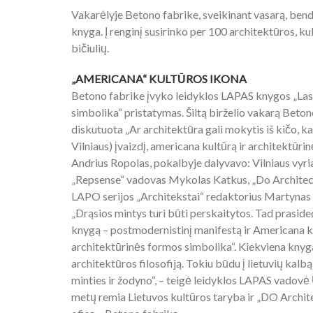
Vakarėlyje Betono fabrike, sveikinant vasarą, bend
knyga. Į renginį susirinko per 100 architektūros, k
bičiulių.
„AMERICANA“ KULTŪROS IKONA
Betono fabrike įvyko leidyklos LAPAS knygos „La
simbolika“ pristatymas. Šiltą birželio vakarą Beton
diskutuota „Ar architektūra gali mokytis iš kičo, ka
Vilniaus) įvaizdį, americana kultūrą ir architektūri
Andrius Ropolas, pokalbyje dalyvavo: Vilniaus vyria
„Repsense“ vadovas Mykolas Katkus, „Do Architects
LAPO serijos „Architekstai“ redaktorius Martyna
„Drąsios mintys turi būti perskaitytos. Tad praside
knygą – postmodernistinį manifestą ir Americana 
architektūrinės formos simbolika“. Kiekviena knyga
architektūros filosofiją. Tokiu būdu į lietuvių kal
minties ir žodyno“, – teigė leidyklos LAPAS vadovė
metų remia Lietuvos kultūros taryba ir „DO Archite