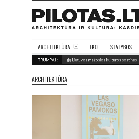
ARCHITEKTŪRA
EKO
STATYBOS
AU: Išrinktos 2027-ųjų Lietuvos mažosios kultūros sostinės
TRUMPAI :
(2026 rugpjūč
ARCHITEKTŪRA