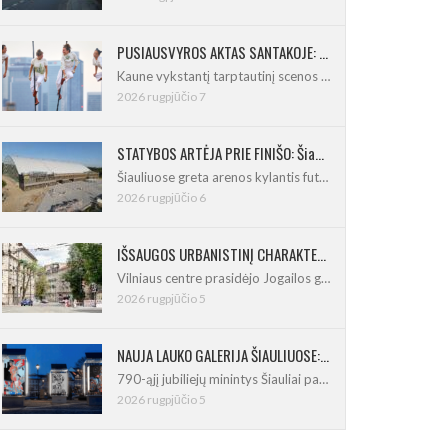
PUSIAUSVYROS AKTAS SANTAKOJE: „ConTempo 2026“ uždarys sudėtingas pasirodymas 8 m aukštyje
Kaune vykstantį tarptautinį scenos menų
2026 rugpjūčio 7
STATYBOS ARTĖJA PRIE FINIŠO: Šiaulių futbolo ir regbio maniežas įgavo kontūrus
Šiauliuose greta arenos kylantis futbolo
2026 rugpjūčio 6
IŠSAUGOS URBANISTINĮ CHARAKTERĮ: Vilniuje pradėtas Jogailos gatvės remontas
Vilniaus centre prasidėjo Jogailos gatvės
2026 rugpjūčio 5
NAUJA LAUKO GALERIJA ŠIAULIUOSE: Pirmoje ekspozicijoje – Eduardo Juchnevičiaus kūryba
790-ąjį jubiliejų minintys Šiauliai pasipildo
2026 rugpjūčio 5