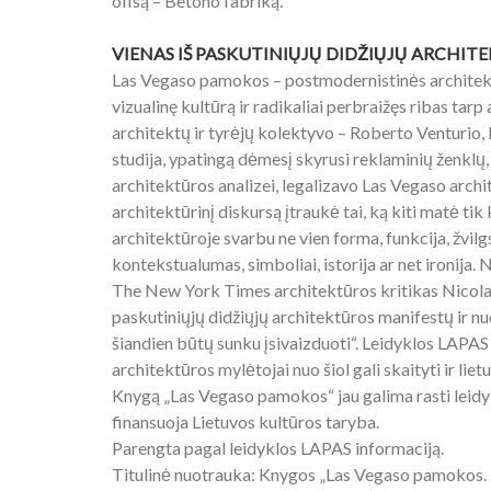
ofisą – Betono fabriką.
VIENAS IŠ PASKUTINIŲJŲ DIDŽIŲJŲ ARCHI
Las Vegaso pamokos – postmodernistinės architektū
vizualinę kultūrą ir radikaliai perbraižęs ribas tar
architektų ir tyrėjų kolektyvo – Roberto Venturio
studija, ypatingą dėmesį skyrusi reklaminių ženklų
architektūros analizei, legalizavo Las Vegaso archi
architektūrinį diskursą įtraukė tai, ką kiti matė ti
architektūroje svarbu ne vien forma, funkcija, žvil
kontekstualumas, simboliai, istorija ar net ironija.
The New York Times architektūros kritikas Nicola
paskutiniųjų didžiųjų architektūros manifestų ir n
šiandien būtų sunku įsivaizduoti“. Leidyklos LAPAS 
architektūros mylėtojai nuo šiol gali skaityti ir lietu
Knygą „Las Vegaso pamokos“ jau galima rasti leidy
finansuoja Lietuvos kultūros taryba.
Parengta pagal leidyklos LAPAS informaciją.
Titulinė nuotrauka: Knygos „Las Vegaso pamokos. 