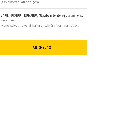
,,Objektyvas" atrodo gerai...
BAIGĖ FORMUOTI KOMANDĄ: Statybų ir teritorijų planavimo klausimus kuruos architektė
'nuomonė'
Mano galva , negerai, kai architektūra "gaminama", o...
ARCHYVAS