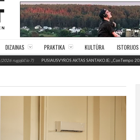
DIZAINAS
PRAKTIKA
KULTŪRA
ISTORIJOS
io 7)
PUSIAUSVYROS AKTAS SANTAKOJE: „ConTempo 2026“ uždarys sudė