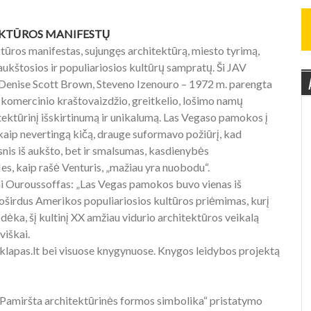
TEKTŪROS MANIFESTŲ
ros manifestas, sujungęs architektūrą, miesto tyrimą,
p aukštosios ir populiariosios kultūrų sampratų. Ši JAV
, Denise Scott Brown, Steveno Izenouro – 1972 m. parengta
, komercinio kraštovaizdžio, greitkelio, lošimo namų
tektūrinį išskirtinumą ir unikalumą. Las Vegaso pamokos į
k kaip nevertingą kičą, drauge suformavo požiūrį, kad
gsnis iš aukšto, bet ir smalsumas, kasdienybės
 Nes, kaip rašė Venturis, „mažiau yra nuobodu“.
i Ouroussoffas: „Las Vegas pamokos buvo vienas iš
uoširdus Amerikos populiariosios kultūros priėmimas, kurį
dėka, šį kultinį XX amžiau vidurio architektūros veikalą
viškai.
klapas.lt bei visuose knygynuose. Knygos leidybos projektą
Pamiršta architektūrinės formos simbolika“ pristatymo