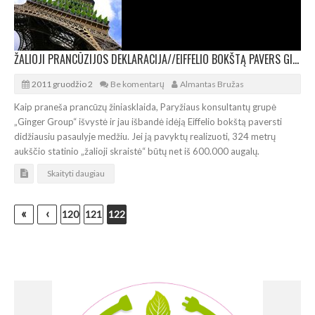
ŽALIOJI PRANCŪZIJOS DEKLARACIJA//EIFFELIO BOKŠTĄ PAVERS GIGANTIŠKU MEDŽIU
2011 gruodžio 2
Be komentarų
Almantas Bružas
Kaip praneša prancūzų žiniasklaida, Paryžiaus konsultantų grupė
„Ginger Group“ išvystė ir jau išbandė idėją Eiffelio bokštą paversti
didžiausiu pasaulyje medžiu. Jei ją pavyktų realizuoti, 324 metrų
aukščio statinio „žalioji skraistė“ būtų net iš 600.000 augalų.
Skaityti daugiau
«
‹
120
121
122