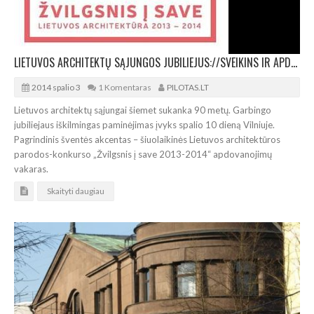
LIETUVOS ARCHITEKTŲ SĄJUNGOS JUBILIEJUS://SVEIKINS IR APDOVANOS
2014 spalio 3
1 Komentaras
PILOTAS.LT
Lietuvos architektų sąjungai šiemet sukanka 90 metų. Garbingo
jubiliejaus iškilmingas paminėjimas įvyks spalio 10 dieną Vilniuje.
Pagrindinis šventės akcentas – šiuolaikinės Lietuvos architektūros
parodos-konkurso „Žvilgsnis į save 2013-2014“ apdovanojimų
vakaras.
Skaityti daugiau