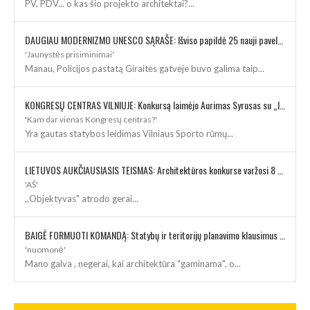
PV, PDV... o kas šio projekto architektai?...
DAUGIAU MODERNIZMO UNESCO SĄRAŠE: Išviso papildė 25 nauji paveldo objektai
'Jaunystės prisiminimai'
Manau, Policijos pastatą Giraitės gatvėje buvo galima taip...
KONGRESŲ CENTRAS VILNIUJE: Konkursą laimėjo Aurimas Syrusas su „IMPLMNT architects“
'Kam dar vienas Kongresų centras?'
Yra gautas statybos leidimas Vilniaus Sporto rūmų...
LIETUVOS AUKČIAUSIASIS TEISMAS: Architektūros konkurse varžosi 8 rekonstrukcijos vizijos
'AŠ'
,,Objektyvas" atrodo gerai...
BAIGĖ FORMUOTI KOMANDĄ: Statybų ir teritorijų planavimo klausimus kuruos architektė
'nuomonė'
Mano galva , negerai, kai architektūra "gaminama", o...