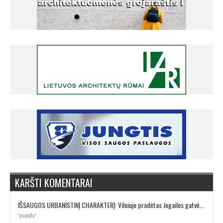
KARŠTI KOMENTARAI
IŠSAUGOS URBANISTINĮ CHARAKTERĮ: Vilniuje pradėtas Jogailos gatvės remontas
'pvpdv'