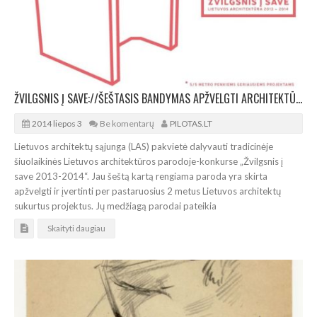
ŽVILGSNIS Į SAVE://ŠEŠTASIS BANDYMAS APŽVELGTI ARCHITEKTŪROS PASIEKIMUS
2014 liepos 3
Be komentarų
PILOTAS.LT
Lietuvos architektų sąjunga (LAS) pakvietė dalyvauti tradicinėje
šiuolaikinės Lietuvos architektūros parodoje-konkurse „Žvilgsnis į
save 2013-2014“. Jau šeštą kartą rengiama paroda yra skirta
apžvelgti ir įvertinti per pastaruosius 2 metus Lietuvos architektų
sukurtus projektus. Jų medžiagą parodai pateikia
Skaityti daugiau