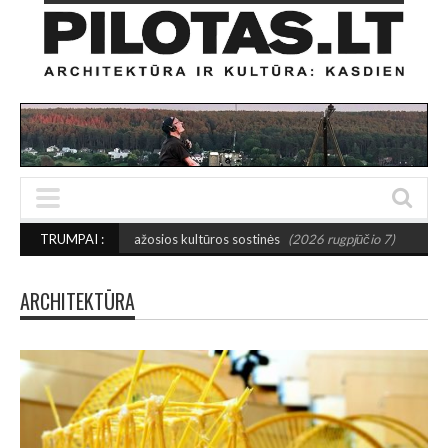
etuvos mažosios kultūros sostinės
TRUMPAI :
(2026 rugpjūčio 7)
PUSIAUSVYROS AK
ARCHITEKTŪRA