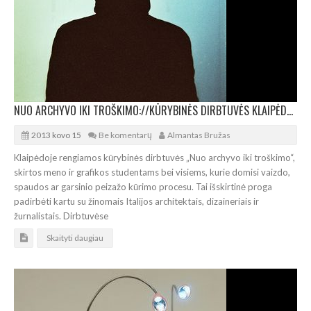
NUO ARCHYVO IKI TROŠKIMO://KŪRYBINĖS DIRBTUVĖS KLAIPĖDOJE SU „ABITARE“
2013 kovo 15
Be komentarų
Almantas Bružas
Klaipėdoje rengiamos kūrybinės dirbtuvės „Nuo archyvo iki troškimo“,
skirtos meno ir grafikos studentams bei visiems, kurie domisi vaizdo,
spaudos ar garsinio peizažo kūrimo procesu. Tai išskirtinė proga
padirbėti kartu su žinomais Italijos architektais, dizaineriais ir
žurnalistais. Dirbtuvėse
Skaityti daugiau