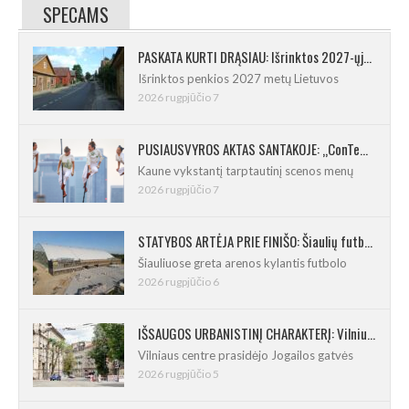
SPECAMS
PASKATA KURTI DRĄSIAU: Išrinktos 2027-ųjų Lietuvos mažosios kultūros sostinės
Išrinktos penkios 2027 metų Lietuvos
2026 rugpjūčio 7
PUSIAUSVYROS AKTAS SANTAKOJE: „ConTempo 2026“ uždarys sudėtingas pasirodymas 8 m aukštyje
Kaune vykstantį tarptautinį scenos menų
2026 rugpjūčio 7
STATYBOS ARTĖJA PRIE FINIŠO: Šiaulių futbolo ir regbio maniežas įgavo kontūrus
Šiauliuose greta arenos kylantis futbolo
2026 rugpjūčio 6
IŠSAUGOS URBANISTINĮ CHARAKTERĮ: Vilniuje pradėtas Jogailos gatvės remontas
Vilniaus centre prasidėjo Jogailos gatvės
2026 rugpjūčio 5