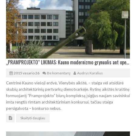
„PRAMPROJEKTO“ LIKIMAS: Kauno modernizmo grynuolis ant operacinio stalo
2015 vasario 26
Be komentarų
Audrys Karalius
Centrinė Kauno viešoji erdvė, Vienybės aikštė, – staiga vėl atsidūrė
skubių architektūrinių pertvarkų dienotvarkėje. Rytinę aikštės kraštinę
formuojantį “Pramprojekto” biurų kompleksą įsigijus naujam savininkui
imta rengtis rimtam architektūriniam konkursui, tačiau staiga
persigalvota – konkurso nebus.
Skaityti daugiau