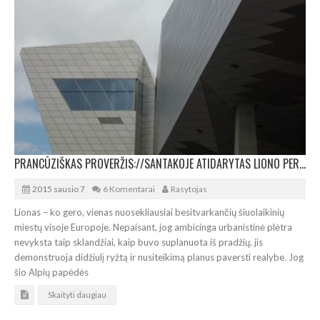
PRANCŪZIŠKAS PROVERŽIS://SANTAKOJE ATIDARYTAS LIONO PERTVARKYMO SIMBOLIS
2015 sausio 7
6 Komentarai
Rasytojas
Lionas – ko gero, vienas nuosekliausiai besitvarkančių šiuolaikinių
miestų visoje Europoje. Nepaisant, jog ambicinga urbanistinė plėtra
nevyksta taip sklandžiai, kaip buvo suplanuota iš pradžių, jis
demonstruoja didžiulį ryžtą ir nusiteikimą planus paversti realybe. Jog
šio Alpių papėdės
Skaityti daugiau