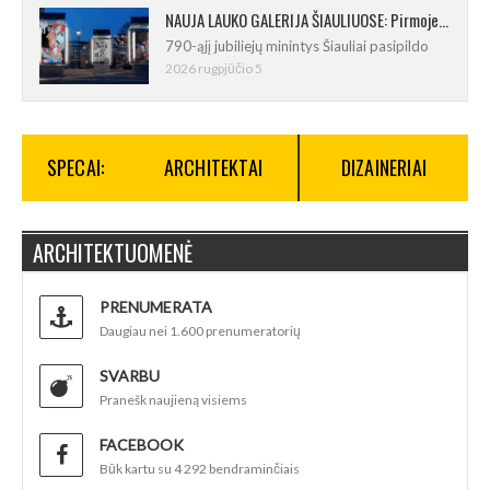
NAUJA LAUKO GALERIJA ŠIAULIUOSE: Pirmoje ekspozicijoje – Eduardo Juchnevičiaus kūryba
790-ąjį jubiliejų minintys Šiauliai pasipildo
2026 rugpjūčio 5
SPECAI:
ARCHITEKTAI
DIZAINERIAI
ARCHITEKTUOMENĖ
PRENUMERATA
Daugiau nei 1.600 prenumeratorių
SVARBU
Pranešk naujieną visiems
FACEBOOK
Būk kartu su 4 292 bendraminčiais