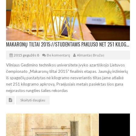
MAKARONŲ TILTAI 2015://STUDENTAMS PAKLUSO NET 251 KILOGRAMŲ APKROVA
2015 gegužės 8
Be komentarų
Almantas Bružas
Vilniaus Gedimino technikos universitete įvyko azartiškojo Lietuvos
čempionato „Makaronų tiltai 2015“ finalinis etapas. Jaunųjų inžinierių
iš spagečių pastatytas nė kilogramo nesveriantis tiltas jame atlaikė
net 251 kilogramo apkrovą. Praėjusiais metais pasiektas šios gana
neįprastos rungties šalies rekordas
Skaityti daugiau