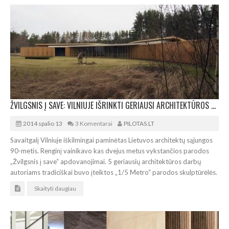
ŽVILGSNIS Į SAVE: VILNIUJE IŠRINKTI GERIAUSI ARCHITEKTŪROS DARBAI
2014 spalio 13
3 Komentarai
PILOTAS.LT
Savaitgalį Vilniuje iškilmingai paminėtas Lietuvos architektų sąjungos
90-metis. Renginį vainikavo kas dvejus metus vykstančios parodos
„Žvilgsnis į save“ apdovanojimai. 5 geriausių architektūros darbų
autoriams tradiciškai buvo įteiktos „1/5 Metro“ parodos skulptūrėlės.
Skaityti daugiau