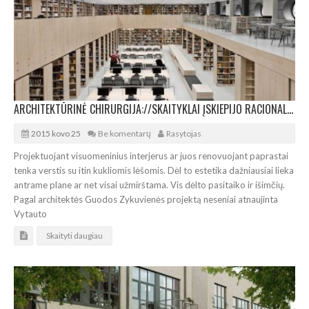
ARCHITEKTŪRINĖ CHIRURGIJA://SKAITYKLAI ĮSKIEPIJO RACIONALUMO IR ERDVĖS
2015 kovo 25
Be komentarų
Rasytojas
Projektuojant visuomeninius interjerus ar juos renovuojant paprastai
tenka verstis su itin kukliomis lėšomis. Dėl to estetika dažniausiai lieka
antrame plane ar net visai užmirštama. Vis dėlto pasitaiko ir išimčių.
Pagal architektės Guodos Zykuvienės projektą neseniai atnaujinta
Vytauto
Skaityti daugiau