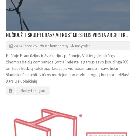
NUČIUOŽTI SKULPTŪRA://„VITROS“ MIESTELIS VIRSTA ARCHITEKTŪROS PARKU
2014 liepos 29
Be komentarų
Rasytojas
Pačioje Prancūzijos ir Šveicarijos pašonėje, Vokietijoje įsikūręs
žinomos baldų kompanijos „Vitra“ miestelis garsus savo įspūdinga XX
amžiaus kėdžių kolekcija. Tačiau jis vis labiau tampa ir savotišku
šiuolaikinės architektūros muziejumi po atviru stogu, į kurį spraudžiasi
garsių šiuolaikinių
Skaityti daugiau