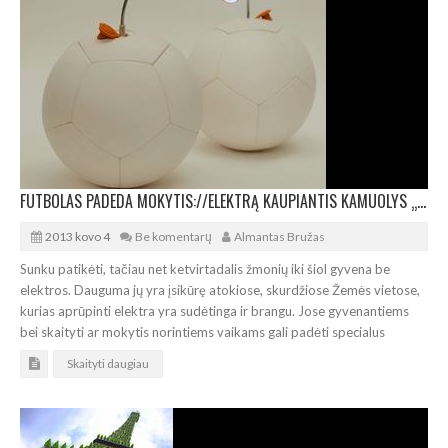
FUTBOLAS PADEDA MOKYTIS://ELEKTRĄ KAUPIANTIS KAMUOLYS „SOCCKET“
2013 kovo 4
Be komentarų
Almantas Bružas
Sunku patikėti, tačiau net ketvirtadalis žmonių iki šiol gyvena be
elektros. Dauguma jų yra įsikūrę atokiose, skurdžiose Žemės vietose,
kurias aprūpinti elektra yra sudėtinga ir brangu. Jose gyvenantiems
bei skaityti ar mokytis norintiems vaikams gali padėti specialus
Skaityti daugiau