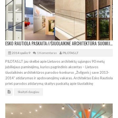
ESKO RAUTIOLA PASKAITA://ŠIUOLAIKINĖ ARCHITEKTŪRA SUOMIJOJE
2014 spalio 9
1 Komentaras
PILOTAS.LT
PILOTAS.LT jau skelbė apie Lietuvos architektų sąjungos 90 metų
jubiliejaus paminėjimą, kurios pagrindinis akcentas – Lietuvos
šiuolaikinės architektūros parodos-konkurso „Žvilgsnis į save 2013-
2014“ atidarymas ir apdovanojimų vakaras. Architektas Esko Rautiola
prieš parodos atidarymą skaitys paskaitą apie šiuolaikinę
Skaityti daugiau