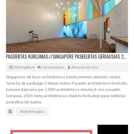
PAGERBTAS KUKLUMAS://SINGAPŪRE PASKELBTAS GERIAUSIAS 2014-ŲJŲ PASTATAS
2014 spalio 6
1 Komentaras
Almantas Bružas
Singapūras vėl buvo architektūros bendruomenės dėmesio centre.
Jame ką tik pasibaigė 3 dienas trukęs Pasaulio architektūros festivalis,
kuriame dalyvavo per 2.000 architektūros žmonių iš viso pasaulio.
Geriausiu 2014 metų architektūros objektu festivalyje gana netikėtai
paskelbta itin kuklūs
Skaityti daugiau