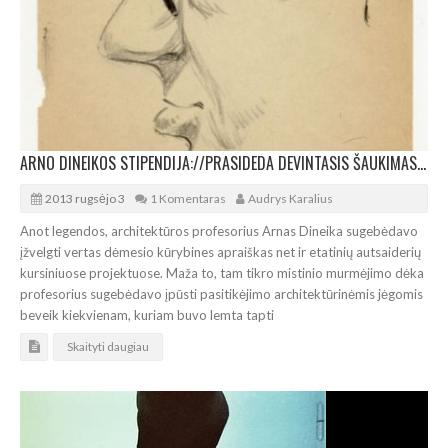
ARNO DINEIKOS STIPENDIJA://PRASIDEDA DEVINTASIS ŠAUKIMAS GERIAUSIEMS
2013 rugsėjo 3
1 Komentaras
Audrys Karalius
Anot legendos, architektūros profesorius Arnas Dineika sugebėdavo
įžvelgti vertas dėmesio kūrybines apraiškas net ir etatinių autsaiderių
kursiniuose projektuose. Maža to, tam tikro mistinio murmėjimo dėka
profesorius sugebėdavo įpūsti pasitikėjimo architektūrinėmis jėgomis
beveik kiekvienam, kuriam buvo lemta tapti
Skaityti daugiau