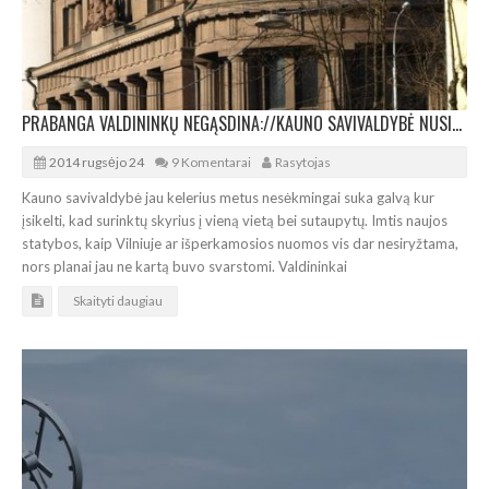
PRABANGA VALDININKŲ NEGĄSDINA://KAUNO SAVIVALDYBĖ NUSITAIKĖ Į BANKO RŪMUS
2014 rugsėjo 24
9 Komentarai
Rasytojas
Kauno savivaldybė jau kelerius metus nesėkmingai suka galvą kur
įsikelti, kad surinktų skyrius į vieną vietą bei sutaupytų. Imtis naujos
statybos, kaip Vilniuje ar išperkamosios nuomos vis dar nesiryžtama,
nors planai jau ne kartą buvo svarstomi. Valdininkai
Skaityti daugiau