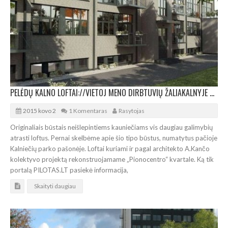
PELĖDŲ KALNO LOFTAI://VIETOJ MENO DIRBTUVIŲ ŽALIAKALNYJE BRAIŽOMI BŪSTAI
2015 kovo 2
1 Komentaras
Rasytojas
Originaliais būstais neišlepintiems kauniečiams vis daugiau galimybių
atrasti loftus. Pernai skelbėme apie šio tipo būstus, numatytus pačioje
Kalniečių parko pašonėje. Loftai kuriami ir pagal architekto A.Kančo
kolektyvo projektą rekonstruojamame „Pionocentro“ kvartale. Ką tik
portalą PILOTAS.LT pasiekė informacija,
Skaityti daugiau