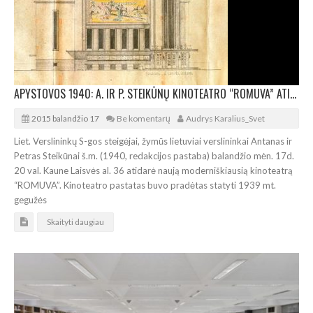
APYSTOVOS 1940: A. IR P. STEIKŪNŲ KINOTEATRO “ROMUVA” ATIDARYMO PROGA
2015 balandžio 17
Be komentarų
Audrys Karalius_Svet
Liet. Verslininkų S-gos steigėjai, žymūs lietuviai verslininkai Antanas ir
Petras Steikūnai š.m. (1940, redakcijos pastaba) balandžio mėn. 17d.
20 val. Kaune Laisvės al. 36 atidarė naują moderniškiausią kinoteatrą
“ROMUVA”. Kinoteatro pastatas buvo pradėtas statyti 1939 mt.
gegužės
Skaityti daugiau