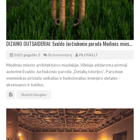
DIZAINO OUTSAIDERIAI: Evaldo Jurčiukonio paroda Medinės miesto architektūros muziejuje
2025 gegužės 5
Be komentarų
PILOTAS.LT
Medinės miesto architektūros muziejuje, Vilniuje atidaroma pirmoji
autorinė Evaldo Jurčiukonio paroda „Detalių istorijos“. Parodoje
menininkas pristato unikalias ir funkcionalias interjero detales –
aksesuarus ir baldus,
Skaityti daugiau