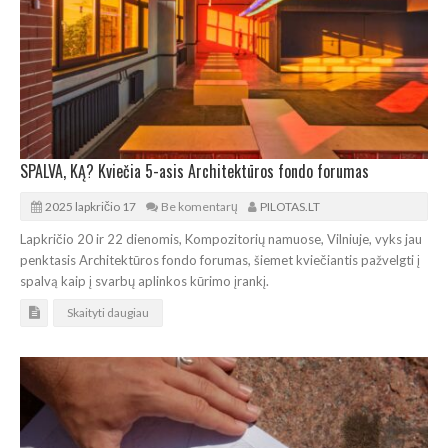
SPALVA, KĄ? Kviečia 5-asis Architektūros fondo forumas
2025 lapkričio 17
Be komentarų
PILOTAS.LT
Lapkričio 20 ir 22 dienomis, Kompozitorių namuose, Vilniuje, vyks jau
penktasis Architektūros fondo forumas, šiemet kviečiantis pažvelgti į
spalvą kaip į svarbų aplinkos kūrimo įrankį.
Skaityti daugiau