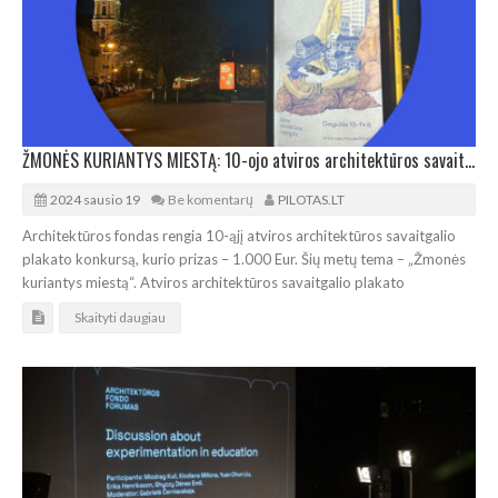
ŽMONĖS KURIANTYS MIESTĄ: 10-ojo atviros architektūros savaitgalio plakato konkursas
2024 sausio 19
Be komentarų
PILOTAS.LT
Architektūros fondas rengia 10-ąjį atviros architektūros savaitgalio
plakato konkursą, kurio prizas – 1.000 Eur. Šių metų tema – „Žmonės
kuriantys miestą“. Atviros architektūros savaitgalio plakato
Skaityti daugiau