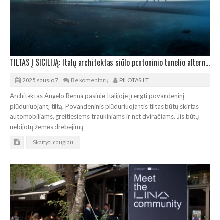
TILTAS Į SICILIJĄ: Italų architektas siūlo pontoninio tunelio alternatyvą
2025 sausio 7
Be komentarų
PILOTAS.LT
Architektas Angelo Renna pasiūlė Italijoje įrengti povandeninį
plūduriuojantį tiltą. Povandeninis plūduriuojantis tiltas būtų skirtas
automobiliams, greitiesiems traukiniams ir net dviračiams. Jis būtų
nebijotų žemės drebėjimų
Skaityti daugiau