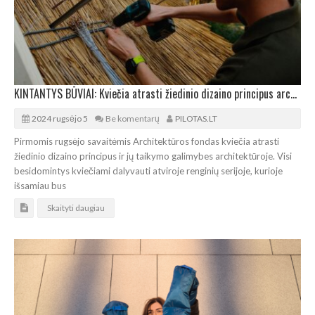
KINTANTYS BŪVIAI: Kviečia atrasti žiedinio dizaino principus architektūroje
2024 rugsėjo 5
Be komentarų
PILOTAS.LT
Pirmomis rugsėjo savaitėmis Architektūros fondas kviečia atrasti
žiedinio dizaino principus ir jų taikymo galimybes architektūroje. Visi
besidomintys kviečiami dalyvauti atviroje renginių serijoje, kurioje
išsamiau bus
Skaityti daugiau