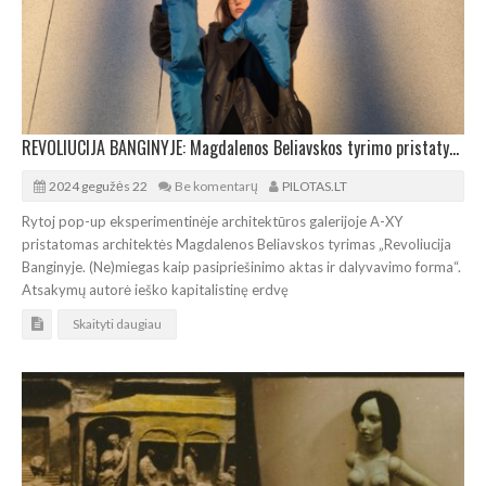
REVOLIUCIJA BANGINYJE: Magdalenos Beliavskos tyrimo pristatymas galerijoje A-XY
2024 gegužės 22
Be komentarų
PILOTAS.LT
Rytoj pop-up eksperimentinėje architektūros galerijoje A-XY
pristatomas architektės Magdalenos Beliavskos tyrimas „Revoliucija
Banginyje. (Ne)miegas kaip pasipriešinimo aktas ir dalyvavimo forma“.
Atsakymų autorė ieško kapitalistinę erdvę
Skaityti daugiau