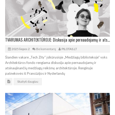
TVARUMAS ARCHITEKTŪROJE: Diskusija apie pernaudojamų ir atsinaujinančių medžiagų reikšmę
2025 liepos 2
Be komentarų
PILOTAS.LT
Šiandien vakare „Tech Zity“ įsikūrusioje „Medžiagų bibliotekoje“ vyks
Architektūros fondo rengiama diskusija apie pernaudojamų ir
atsinaujinančių medžiagų reikšmę architektūroje. Renginyje
pašnekovės iš Prancūzijos ir Nyderlandų
Skaityti daugiau