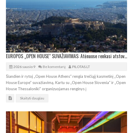
EUROPOS „OPEN HOUSE“ SUVAŽIAVIMAS: Atėnuose renkasi atstovai iš 28 miestų
2026 sausio 9
Be komentarų
PILOTAS.LT
Šiandien ir rytoj „Open House Athens“ rengia trečiąjį kasmetinį „Open
House Europe“ suvažiavimą. Kartu su „Open House Slovenia“ ir „Open
House Thessaloniki“ organizuojamas renginys į
Skaityti daugiau