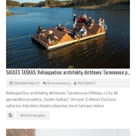
SAULĖS TAŠKAS: Keliaujančios architektų dirbtuvės Tarnėnuose pastatė išskirtinį plaustą
2026 birželio 17
Be komentarų
PILOTAS.LT
Keliaujančios architektų dirbtuvės Tarnėnuose (Vilniaus r.) ką tik
įgyvendino projektą „Saulės taškas“. Vos per 2 dienas čia buvo
sukurtas išskrtinio dizaino plaustas, kuris tarnaus vietos
Skaityti daugiau