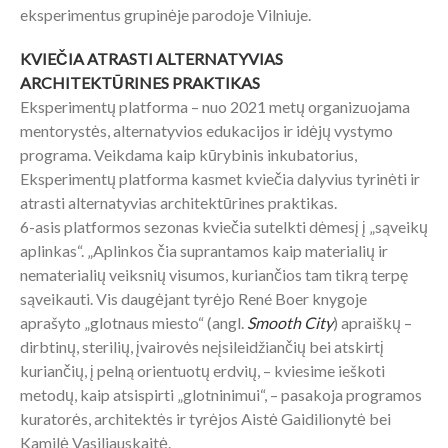
eksperimentus grupinėje parodoje Vilniuje.
KVIEČIA ATRASTI ALTERNATYVIAS
ARCHITEKTŪRINES PRAKTIKAS
Eksperimentų platforma – nuo 2021 metų organizuojama
mentorystės, alternatyvios edukacijos ir idėjų vystymo
programa. Veikdama kaip kūrybinis inkubatorius,
Eksperimentų platforma kasmet kviečia dalyvius tyrinėti ir
atrasti alternatyvias architektūrines praktikas.
6-asis platformos sezonas kviečia sutelkti dėmesį į „sąveikų
aplinkas“. „Aplinkos čia suprantamos kaip materialių ir
nematerialių veiksnių visumos, kuriančios tam tikrą terpę
sąveikauti. Vis daugėjant tyrėjo René Boer knygoje
aprašyto „glotnaus miesto“ (angl.
Smooth City
) apraiškų –
dirbtinų, sterilių, įvairovės neįsileidžiančių bei atskirtį
kuriančių, į pelną orientuotų erdvių, – kviesime ieškoti
metodų, kaip atsispirti „glotninimui“, – pasakoja programos
kuratorės, architektės ir tyrėjos Aistė Gaidilionytė bei
Kamilė Vasiliauskaitė.