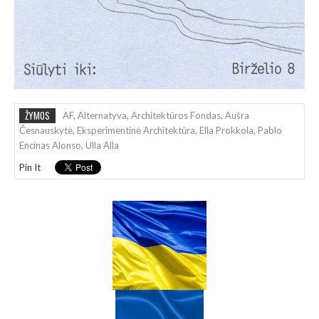
ŽYMOS
AF
,
Alternatyva
,
Architektūros Fondas
,
Aušra
Česnauskytė
,
Eksperimentinė Architektūra
,
Ella Prokkola
,
Pablo
Encinas Alonso
,
Ulla Alla
Pin It