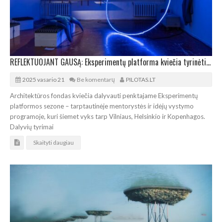
REFLEKTUOJANT GAUSĄ: Eksperimentų platforma kviečia tyrinėti sulėtėjimo procesus
2025 vasario 21
Be komentarų
PILOTAS.LT
Architektūros fondas kviečia dalyvauti penktajame Eksperimentų
platformos sezone – tarptautinėje mentorystės ir idėjų vystymo
programoje, kuri šiemet vyks tarp Vilniaus, Helsinkio ir Kopenhagos.
Dalyvių tyrimai
Skaityti daugiau