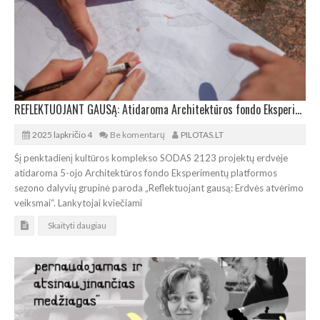
REFLEKTUOJANT GAUSĄ: Atidaroma Architektūros fondo Eksperimentų platformos dalyvių paroda
2025 lapkričio 4
Be komentarų
PILOTAS.LT
Šį penktadienį kultūros komplekso SODAS 2123 projektų erdvėje
atidaroma 5-ojo Architektūros fondo Eksperimentų platformos
sezono dalyvių grupinė paroda „Reflektuojant gausą: Erdvės atvėrimo
veiksmai“. Lankytojai kviečiami
Skaityti daugiau