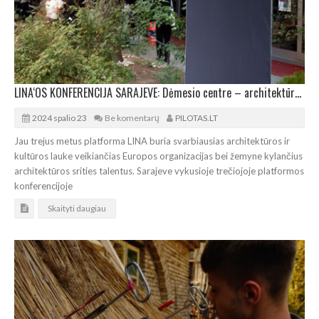
LINA‘OS KONFERENCIJA SARAJEVE: Dėmesio centre – architektūros ir bendruomenių santykis
2024 spalio 23
Be komentarų
PILOTAS.LT
Jau trejus metus platforma LINA buria svarbiausias architektūros ir
kultūros lauke veikiančias Europos organizacijas bei žemyne kylančius
architektūros srities talentus. Sarajeve vykusioje trečiojoje platformos
konferencijoje
Skaityti daugiau