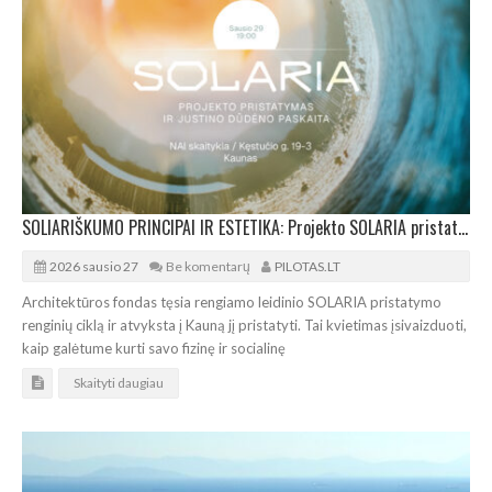
SOLIARIŠKUMO PRINCIPAI IR ESTETIKA: Projekto SOLARIA pristatymas Kaune
2026 sausio 27
Be komentarų
PILOTAS.LT
Architektūros fondas tęsia rengiamo leidinio SOLARIA pristatymo
renginių ciklą ir atvyksta į Kauną jį pristatyti. Tai kvietimas įsivaizduoti,
kaip galėtume kurti savo fizinę ir socialinę
Skaityti daugiau