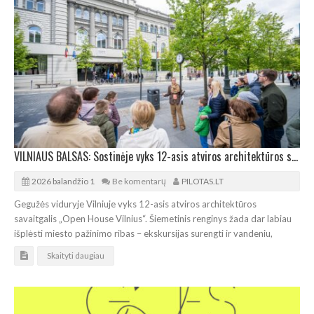
VILNIAUS BALSAS: Sostinėje vyks 12-asis atviros architektūros savaitgalis
2026 balandžio 1
Be komentarų
PILOTAS.LT
Gegužės viduryje Vilniuje vyks 12-asis atviros architektūros
savaitgalis „Open House Vilnius“. Šiemetinis renginys žada dar labiau
išplėsti miesto pažinimo ribas – ekskursijas surengti ir vandeniu,
Skaityti daugiau