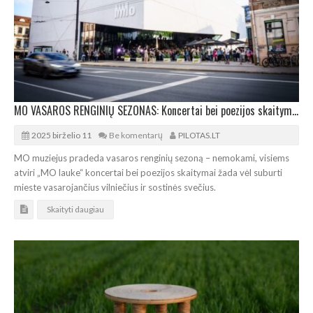
MO VASAROS RENGINIŲ SEZONAS: Koncertai bei poezijos skaitymai „MO lauke“
2025 birželio 11
Be komentarų
PILOTAS.LT
MO muziejus pradeda vasaros renginių sezoną – nemokami, visiems
atviri „MO lauke“ koncertai bei poezijos skaitymai žada vėl suburti
mieste vasarojančius vilniečius ir sostinės svečius.
Skaityti daugiau