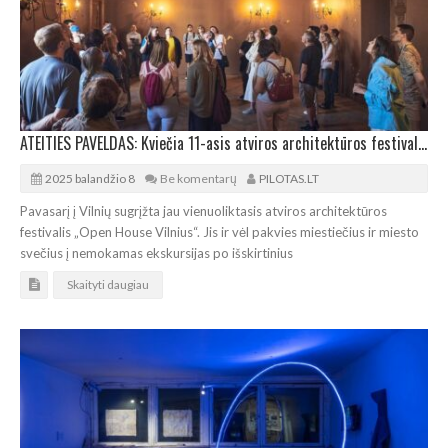
ATEITIES PAVELDAS: Kviečia 11-asis atviros architektūros festivalis „Open House Vilnius“
2025 balandžio 8
Be komentarų
PILOTAS.LT
Pavasarį į Vilnių sugrįžta jau vienuoliktasis atviros architektūros
festivalis „Open House Vilnius“. Jis ir vėl pakvies miestiečius ir miesto
svečius į nemokamas ekskursijas po išskirtinius
Skaityti daugiau