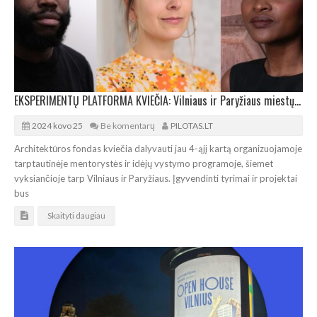
EKSPERIMENTŲ PLATFORMA KVIEČIA: Vilniaus ir Paryžiaus miestų architektūros aktualijų tyrimai
2024 kovo 25
Be komentarų
PILOTAS.LT
Architektūros fondas kviečia dalyvauti jau 4-ąjį kartą organizuojamoje
tarptautinėje mentorystės ir idėjų vystymo programoje, šiemet
vyksiančioje tarp Vilniaus ir Paryžiaus. Įgyvendinti tyrimai ir projektai
bus
Skaityti daugiau