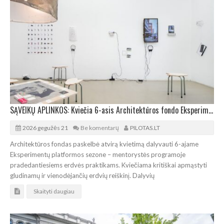
SĄVEIKŲ APLINKOS: Kviečia 6-asis Architektūros fondo Eksperimentų platformos sezonas
2026 gegužės 21
Be komentarų
PILOTAS.LT
Architektūros fondas paskelbė atvirą kvietimą dalyvauti 6-ajame
Eksperimentų platformos sezone – mentorystės programoje
pradedantiesiems erdvės praktikams. Kviečiama kritiškai apmąstyti
gludinamų ir vienodėjančių erdvių reiškinį. Dalyvių
Skaityti daugiau