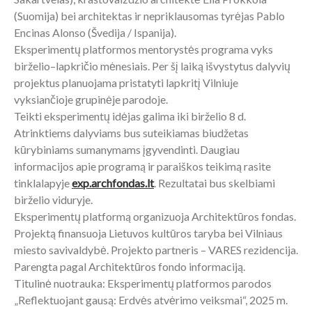
(Suomija) bei architektas ir nepriklausomas tyrėjas Pablo
Encinas Alonso (Švedija / Ispanija).
Eksperimentų platformos mentorystės programa vyks
birželio–lapkričio mėnesiais. Per šį laiką išvystytus dalyvių
projektus planuojama pristatyti lapkritį Vilniuje
vyksiančioje grupinėje parodoje.
Teikti eksperimentų idėjas galima iki birželio 8 d.
Atrinktiems dalyviams bus suteikiamas biudžetas
kūrybiniams sumanymams įgyvendinti. Daugiau
informacijos apie programą ir paraiškos teikimą rasite
tinklalapyje
exp.archfondas.lt
. Rezultatai bus skelbiami
birželio viduryje.
Eksperimentų platformą organizuoja Architektūros fondas.
Projektą finansuoja Lietuvos kultūros taryba bei Vilniaus
miesto savivaldybė. Projekto partneris – VARES rezidencija.
Parengta pagal Architektūros fondo informaciją.
Titulinė nuotrauka: Eksperimentų platformos parodos
„Reflektuojant gausą: Erdvės atvėrimo veiksmai“, 2025 m.