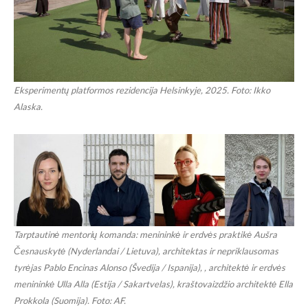
Eksperimentų platformos rezidencija Helsinkyje, 2025. Foto: Ikko
Alaska.
Tarptautinė mentorių komanda: menininkė ir erdvės praktikė Aušra
Česnauskytė (Nyderlandai / Lietuva), architektas ir nepriklausomas
tyrėjas Pablo Encinas Alonso (Švedija / Ispanija), , architektė ir erdvės
menininkė Ulla Alla (Estija / Sakartvelas), kraštovaizdžio architektė Ella
Prokkola (Suomija). Foto: AF.