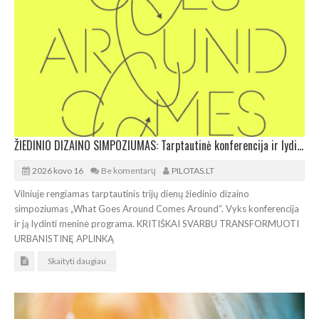
ŽIEDINIO DIZAINO SIMPOZIUMAS: Tarptautinė konferencija ir lydinti meninė programa
2026 kovo 16
Be komentarų
PILOTAS.LT
Vilniuje rengiamas tarptautinis trijų dienų žiedinio dizaino
simpoziumas „What Goes Around Comes Around“. Vyks konferencija
ir ją lydinti meninė programa. KRITIŠKAI SVARBU TRANSFORMUOTI
URBANISTINĘ APLINKĄ
Skaityti daugiau