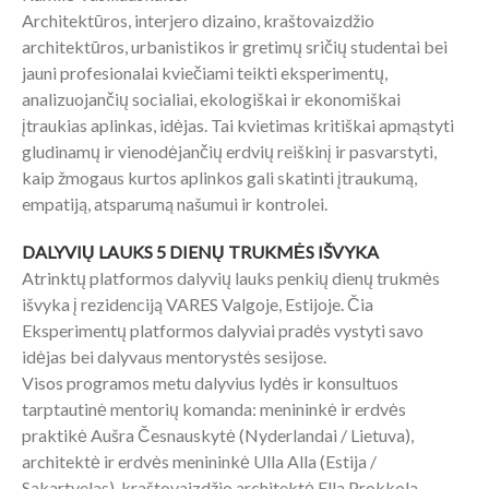
Architektūros, interjero dizaino, kraštovaizdžio
architektūros, urbanistikos ir gretimų sričių studentai bei
jauni profesionalai kviečiami teikti eksperimentų,
analizuojančių socialiai, ekologiškai ir ekonomiškai
įtraukias aplinkas, idėjas. Tai kvietimas kritiškai apmąstyti
gludinamų ir vienodėjančių erdvių reiškinį ir pasvarstyti,
kaip žmogaus kurtos aplinkos gali skatinti įtraukumą,
empatiją, atsparumą našumui ir kontrolei.
DALYVIŲ LAUKS 5 DIENŲ TRUKMĖS IŠVYKA
Atrinktų platformos dalyvių lauks penkių dienų trukmės
išvyka į rezidenciją VARES Valgoje, Estijoje. Čia
Eksperimentų platformos dalyviai pradės vystyti savo
idėjas bei dalyvaus mentorystės sesijose.
Visos programos metu dalyvius lydės ir konsultuos
tarptautinė mentorių komanda: menininkė ir erdvės
praktikė Aušra Česnauskytė (Nyderlandai / Lietuva),
architektė ir erdvės menininkė Ulla Alla (Estija /
Sakartvelas), kraštovaizdžio architektė Ella Prokkola