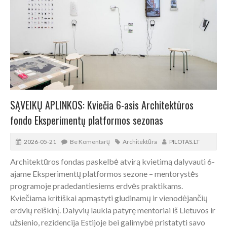
SĄVEIKŲ APLINKOS: Kviečia 6-asis Architektūros
fondo Eksperimentų platformos sezonas
2026-05-21
Be Komentarų
Architektūra
PILOTAS.LT
Architektūros fondas paskelbė atvirą kvietimą dalyvauti 6-
ajame Eksperimentų platformos sezone – mentorystės
programoje pradedantiesiems erdvės praktikams.
Kviečiama kritiškai apmąstyti gludinamų ir vienodėjančių
erdvių reiškinį. Dalyvių laukia patyrę mentoriai iš Lietuvos ir
užsienio, rezidencija Estijoje bei galimybė pristatyti savo