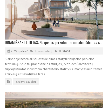
DINAMIŠKAS IT TILTAS: Naujosios perkėlos terminalui išduotas statybos leidimas
2022 spalio 7
Be komentarų
PILOTAS.LT
Klaipėdoje neseniai išduotas leidimas statyti Naujosios perkėlos
terminalą. Apie tai pranešančios studijos „Altitudės“ architektų
suprojektuotas industrinio charakterio statinys sumanytas nuo žemės
atsiplėšęs it savotiškas tiltas.
Skaityti daugiau