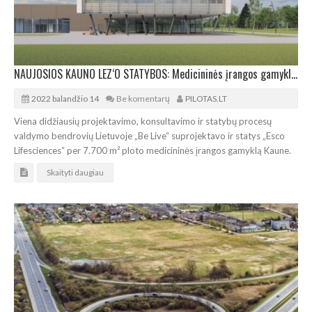
NAUJOSIOS KAUNO LEZ‘O STATYBOS: Medicininės įrangos gamykla „Esco Lifesciences“
2022 balandžio 14
Be komentarų
PILOTAS.LT
Viena didžiausių projektavimo, konsultavimo ir statybų procesų
valdymo bendrovių Lietuvoje „Be Live“ suprojektavo ir statys „Esco
Lifesciences“ per 7.700 m² ploto medicininės įrangos gamyklą Kaune.
Skaityti daugiau