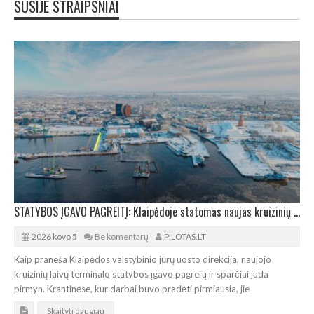
SUSIJE STRAIPSNIAI
STATYBOS ĮGAVO PAGREITĮ: Klaipėdoje statomas naujas kruizinių laivų terminalas
2026 kovo 5
Be komentarų
PILOTAS.LT
Kaip praneša Klaipėdos valstybinio jūrų uosto direkcija, naujojo
kruizinių laivų terminalo statybos įgavo pagreitį ir sparčiai juda
pirmyn. Krantinėse, kur darbai buvo pradėti pirmiausia, jie
Skaityti daugiau