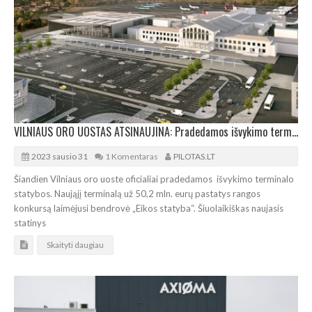
VILNIAUS ORO UOSTAS ATSINAUJINA: Pradedamos išvykimo terminalo statybos
2023 sausio 31
1 Komentaras
PILOTAS.LT
Šiandien Vilniaus oro uoste oficialiai pradedamos išvykimo terminalo
statybos. Naująjį terminalą už 50,2 mln. eurų pastatys rangos
konkursą laimėjusi bendrovė „Eikos statyba“. Šiuolaikiškas naujasis
statinys
Skaityti daugiau