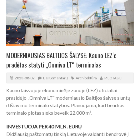
MODERNIAUSIAS BALTIJOS ŠALYSE: Kauno LEZ‘e
pradėtas statyti „Omniva LT“ terminalas
2023-08-02
Be Komentarų
Architektūra
PILOTAS.LT
Kauno laisvojoje ekonominėje zonoje (LEZ) oficialiai
prasidėjo „Omniva LT“ moderniausio Baltijos šalyse siuntų
rūšiavimo terminalo statybos. Planuojama, kad bendras
terminalo plotas sieks beveik 22.000 m².
INVESTUOJA PER 40 MLN. EURŲ
Didžiausią paštomatų tinklą Lietuvoje valdanti bendrovė į