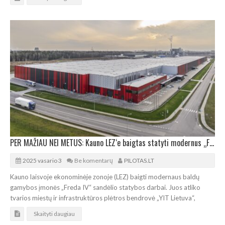
PER MAŽIAU NEI METUS: Kauno LEZ‘e baigtas statyti modernus „Freda IV“ sandėlis
2025 vasario 3
Be komentarų
PILOTAS.LT
Kauno laisvoje ekonominėje zonoje (LEZ) baigti modernaus baldų
gamybos įmonės „Freda IV“ sandėlio statybos darbai. Juos atliko
tvarios miestų ir infrastruktūros plėtros bendrovė „YIT Lietuva“,
Skaityti daugiau