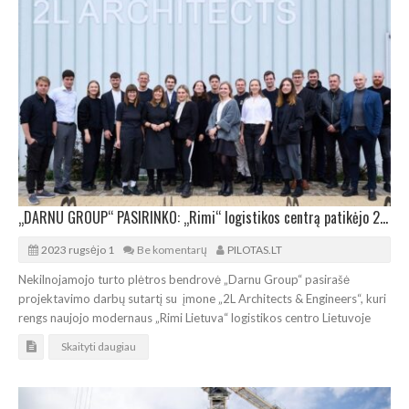
„DARNU GROUP“ PASIRINKO: „Rimi“ logistikos centrą patikėjo 2L architektams
2023 rugsėjo 1
Be komentarų
PILOTAS.LT
Nekilnojamojo turto plėtros bendrovė „Darnu Group“ pasirašė
projektavimo darbų sutartį su įmone „2L Architects & Engineers“, kuri
rengs naujojo modernaus „Rimi Lietuva“ logistikos centro Lietuvoje
Skaityti daugiau