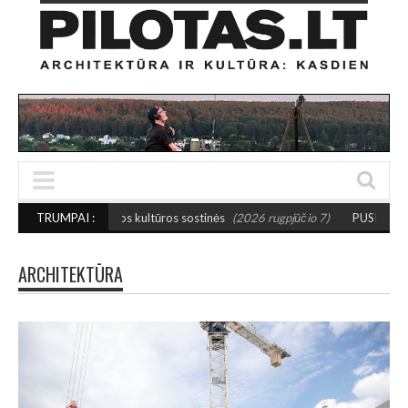
sios kultūros sostinės
TRUMPAI :
(2026 rugpjūčio 7)
PUSIAUSVYROS AKTAS SANTAK
ARCHITEKTŪRA