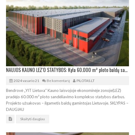
NAUJOS KAUNO LEZ‘O STATYBOS: Kyla 60.000 m² ploto baldų sandėliavimo kompleksas
2024 vasario 21
Be komentarų
PILOTAS.LT
Bendrovė „YIT Lietuva“ Kauno laisvojoje ekonominėje zonoje(LEZ)
pradėjo 60.000 m² ploto sandėliavimo komplekso statybos darbus.
Projekto užsakovas – ilgametis baldų gamintojas Lietuvoje. SKLYPAS –
DAUGIAU
Skaityti daugiau