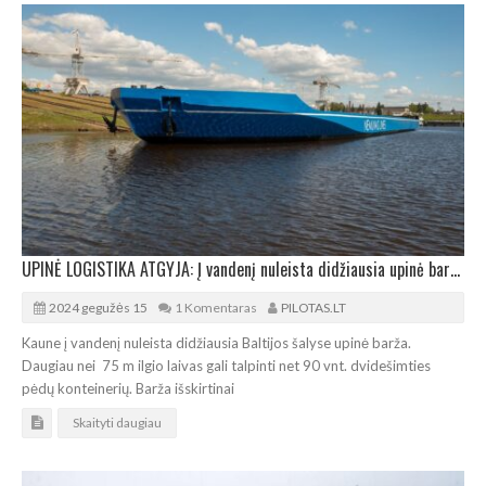
UPINĖ LOGISTIKA ATGYJA: Į vandenį nuleista didžiausia upinė barža Baltijos šalyse
2024 gegužės 15
1 Komentaras
PILOTAS.LT
Kaune į vandenį nuleista didžiausia Baltijos šalyse upinė barža.
Daugiau nei 75 m ilgio laivas gali talpinti net 90 vnt. dvidešimties
pėdų konteinerių. Barža išskirtinai
Skaityti daugiau