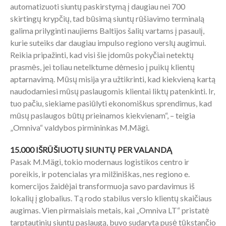
automatizuoti siuntų paskirstymą į daugiau nei 700
skirtingų krypčių, tad būsimą siuntų rūšiavimo terminalą
galima prilyginti naujiems Baltijos šalių vartams į pasaulį,
kurie suteiks dar daugiau impulso regiono verslų augimui.
Reikia pripažinti, kad visi šie įdomūs pokyčiai netektų
prasmės, jei toliau netelktume dėmesio į puikų klientų
aptarnavimą. Mūsų misija yra užtikrinti, kad kiekvieną kartą
naudodamiesi mūsų paslaugomis klientai liktų patenkinti. Ir,
tuo pačiu, siekiame pasiūlyti ekonomiškus sprendimus, kad
mūsų paslaugos būtų prieinamos kiekvienam“, – teigia
„Omniva“ valdybos pirmininkas M.Mägi.
15.000 IŠRŪŠIUOTŲ SIUNTŲ PER VALANDĄ
Pasak M.Mägi, tokio modernaus logistikos centro ir
poreikis, ir potencialas yra milžiniškas, nes regiono e.
komercijos žaidėjai transformuoja savo pardavimus iš
lokalių į globalius. Tą rodo stabilus verslo klientų skaičiaus
augimas. Vien pirmaisiais metais, kai „Omniva LT“ pristatė
tarptautinių siuntų paslaugą, buvo sudaryta pusė tūkstančio