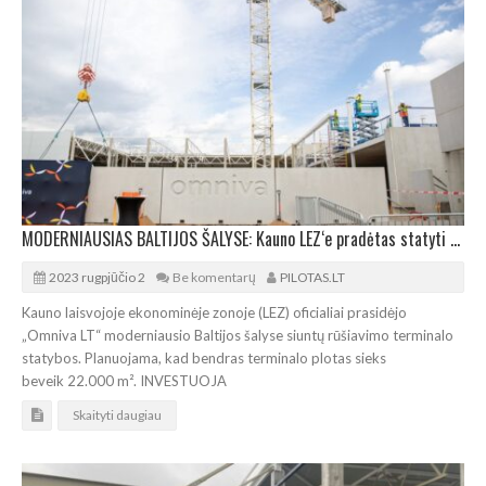
MODERNIAUSIAS BALTIJOS ŠALYSE: Kauno LEZ‘e pradėtas statyti „Omniva LT“ terminalas
2023 rugpjūčio 2
Be komentarų
PILOTAS.LT
Kauno laisvojoje ekonominėje zonoje (LEZ) oficialiai prasidėjo
„Omniva LT“ moderniausio Baltijos šalyse siuntų rūšiavimo terminalo
statybos. Planuojama, kad bendras terminalo plotas sieks
beveik 22.000 m². INVESTUOJA
Skaityti daugiau