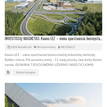
INVESTICIJŲ MAGNETAS: Kauno LEZ – viena sparčiausiai besivystančių pramoninių teritorijų
2022 birželio 20
Be komentarų
PILOTAS.LT
Kauno LEZ – viena sparčiausiai besivystančių industrinių teritorijų
Baltijos šalyse. Per pusantrų metų – 11 naujų įmonių, tarp kurių žinomi
vardai. IŠSISKIRIA TIESIOGINĖMIS UŽSIENIO INVESTICIJOMIS
Skaityti daugiau