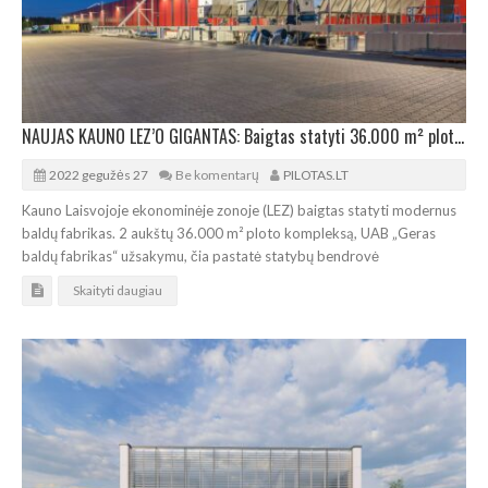
NAUJAS KAUNO LEZ’O GIGANTAS: Baigtas statyti 36.000 m² ploto baldų fabrikas
2022 gegužės 27
Be komentarų
PILOTAS.LT
Kauno Laisvojoje ekonominėje zonoje (LEZ) baigtas statyti modernus
baldų fabrikas. 2 aukštų 36.000 m² ploto kompleksą, UAB „Geras
baldų fabrikas“ užsakymu, čia pastatė statybų bendrovė
Skaityti daugiau