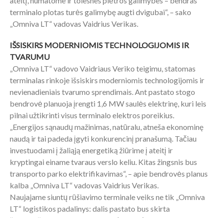
ateitį, numatome ir tolesnes plėtros galimybes – bendras
terminalo plotas turės galimybę augti dvigubai“, – sako
„Omniva LT“ vadovas Vaidrius Verikas.
IŠSISKIRS MODERNIOMIS TECHNOLOGIJOMIS IR
TVARUMU
„Omniva LT“ vadovo Vaidriaus Veriko teigimu, statomas
terminalas rinkoje išsiskirs moderniomis technologijomis ir
nevienadieniais tvarumo sprendimais. Ant pastato stogo
bendrovė planuoja įrengti 1,6 MW saulės elektrinę, kuri leis
pilnai užtikrinti visus terminalo elektros poreikius.
„Energijos sąnaudų mažinimas, natūralu, atneša ekonominę
naudą ir tai padeda įgyti konkurencinį pranašumą. Tačiau
investuodami į žaliąją energetiką žiūrime į ateitį ir
kryptingai einame tvaraus verslo keliu. Kitas žingsnis bus
transporto parko elektrifikavimas“, – apie bendrovės planus
kalba „Omniva LT“ vadovas Vaidrius Verikas.
Naujajame siuntų rūšiavimo terminale veiks ne tik „Omniva
LT“ logistikos padalinys: dalis pastato bus skirta