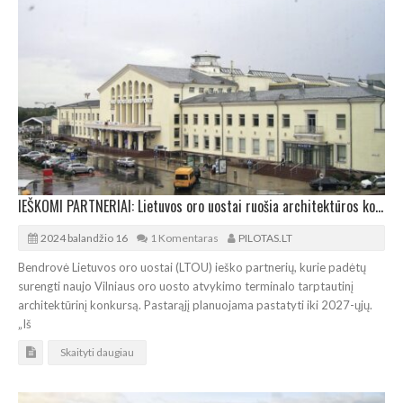
IEŠKOMI PARTNERIAI: Lietuvos oro uostai ruošia architektūros konkursą
2024 balandžio 16
1 Komentaras
PILOTAS.LT
Bendrovė Lietuvos oro uostai (LTOU) ieško partnerių, kurie padėtų
surengti naujo Vilniaus oro uosto atvykimo terminalo tarptautinį
architektūrinį konkursą. Pastarąjį planuojama pastatyti iki 2027-ųjų.
„Iš
Skaityti daugiau