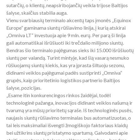
sutarčių, o klientų, neapsiribojančių veikla trijose Baltijos
šalyse, skaičius stabilia auga.
Vienu svarbiausių terminalo akcentų taps įmonės „Equinox
Europe“ gaminama siuntų rūšiavimo linija, į kurią atskirai
„Omniva LT“ investuoja apie 9 mln. eurų. Per parą ši linija
gali automatiškai išrūšiuoti iki trečdalio milijono siuntų.
Bendras šio terminalo pajėgumas sieks iki 15.000 išrūšiuotų
siuntų per valandą. Turint mintyje, kad šią vasarą nesmuko
rūšiuojamų siuntų kiekis, kas yra įprasta šiltuoju sezonu,
didinami veiklos pajėgumai padės sustiprinti „Omniva“
grupės, kaip prioritetinio logistikos partnerio Baltijos
šalyse, pozicijas.
„Esame itin konkurencingos rinkos žaidėjai, todėl
technologinė pažanga, inovacijos didinant veiklos našumą ir
tvarumą yra mūsų prioritetų sąraše. Iš technologinės pusės,
naujasis siuntų rūšiavimo terminalas bus automatizuotas, o
tai leis maksimaliai išvengti žmogiškojo faktoriaus klaidų
bei užtikrins siuntų pristatymo spartumą. Galvodami apie