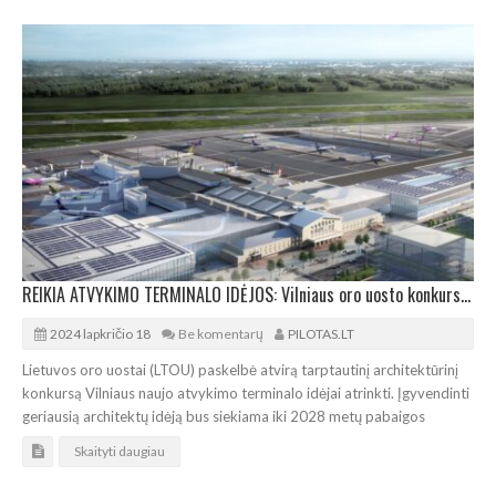
REIKIA ATVYKIMO TERMINALO IDĖJOS: Vilniaus oro uosto konkurso prizinis fondas – 120.000 eurų
2024 lapkričio 18
Be komentarų
PILOTAS.LT
Lietuvos oro uostai (LTOU) paskelbė atvirą tarptautinį architektūrinį
konkursą Vilniaus naujo atvykimo terminalo idėjai atrinkti. Įgyvendinti
geriausią architektų idėją bus siekiama iki 2028 metų pabaigos
Skaityti daugiau