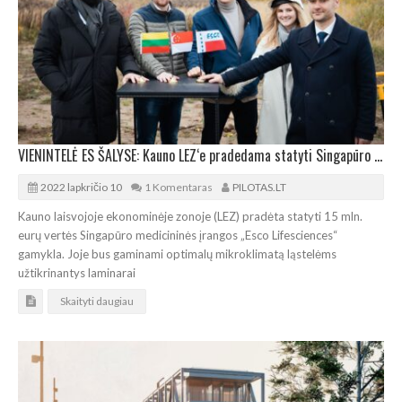
VIENINTELĖ ES ŠALYSE: Kauno LEZ‘e pradedama statyti Singapūro gamykla
2022 lapkričio 10
1 Komentaras
PILOTAS.LT
Kauno laisvojoje ekonominėje zonoje (LEZ) pradėta statyti 15 mln.
eurų vertės Singapūro medicininės įrangos „Esco Lifesciences“
gamykla. Joje bus gaminami optimalų mikroklimatą ląstelėms
užtikrinantys laminarai
Skaityti daugiau