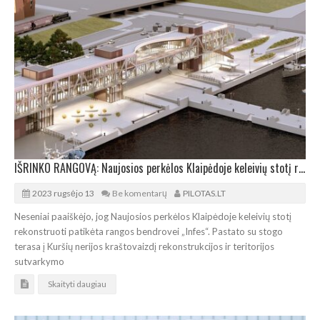
IŠRINKO RANGOVĄ: Naujosios perkėlos Klaipėdoje keleivių stotį rekonstruos „Infes“
2023 rugsėjo 13
Be komentarų
PILOTAS.LT
Neseniai paaiškėjo, jog Naujosios perkėlos Klaipėdoje keleivių stotį
rekonstruoti patikėta rangos bendrovei „Infes“. Pastato su stogo
terasa į Kuršių nerijos kraštovaizdį rekonstrukcijos ir teritorijos
sutvarkymo
Skaityti daugiau