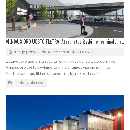
VILNIAUS ORO UOSTO PLĖTRA: Atnaujintas išvykimo terminalo rangos pirkimas
2022 gegužės 31
Be komentarų
PILOTAS.LT
Lietuvos oro uostai šią savaitę rengs rinkos konsultaciją dėl naujo
Vilniaus oro uosto išvykimo terminalo rangos viešojo pirkimo.
Nuotoliniame susitikime su rangos darbų rinkos dalyviais
Skaityti daugiau