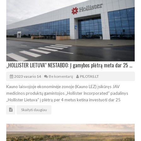
„HOLLISTER LIETUVA“ NESTABDO: Į gamybos plėtrą meta dar 25 mln. JAV dolerių
2023 vasario 14
Be komentarų
PILOTAS.LT
Kauno laisvojoje ekonominėje zonoje (Kauno LEZ) įsikūręs JAV
medicinos produktų gamintojos „Hollister Incorporated“ padalinys
„Hollister Lietuva“ į plėtrą per 4 metus ketina investuoti dar 25
Skaityti daugiau