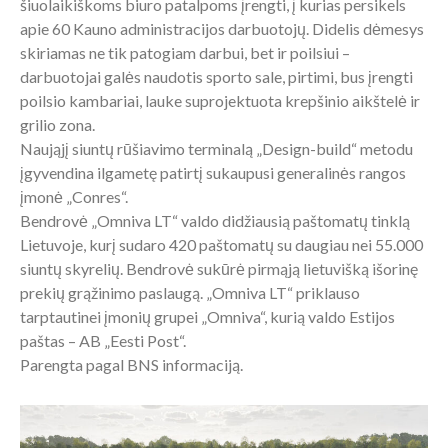
šiuolaikiškoms biuro patalpoms įrengti, į kurias persikels
apie 60 Kauno administracijos darbuotojų. Didelis dėmesys
skiriamas ne tik patogiam darbui, bet ir poilsiui –
darbuotojai galės naudotis sporto sale, pirtimi, bus įrengti
poilsio kambariai, lauke suprojektuota krepšinio aikštelė ir
grilio zona.
Naująjį siuntų rūšiavimo terminalą „Design-build“ metodu
įgyvendina ilgametę patirtį sukaupusi generalinės rangos
įmonė „Conres“.
Bendrovė „Omniva LT“ valdo didžiausią paštomatų tinklą
Lietuvoje, kurį sudaro 420 paštomatų su daugiau nei 55.000
siuntų skyrelių. Bendrovė sukūrė pirmąją lietuvišką išorinę
prekių grąžinimo paslaugą. „Omniva LT“ priklauso
tarptautinei įmonių grupei „Omniva“, kurią valdo Estijos
paštas – AB „Eesti Post“.
Parengta pagal BNS informaciją.