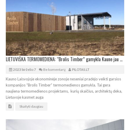
LIETUVIŠKA TERMOMEDIENA: “Brolis Timber” gamykla Kaune jau dirba pilnu pajėgumu
2023 birželio 7
Be komentarų
PILOTAS.LT
Kauno Laisvojoje ekonominėje zonoje neseniai pradėjo veikti garsios
kompanijos “Brolis Timber” termomedienos gamykla. Tai gera
naujiena termomedienos projektams, kurių skaičius, architektų dėka,
Lietuvoje kasmet auga
Skaityti daugiau