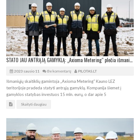
STATO JAU ANTRĄJĄ GAMYKLĄ: „Axioma Metering“ plečia išmaniųjų skaitiklių fabriką
2023 sausio 11
Be komentarų
PILOTAS.LT
Išmaniųjų skaitiklių gamintoja „Axioma Metering“ Kauno LEZ
teritorijoje pradeda statyti antrąją gamyklą. Kompanija šiemet į
gamyklos statybas investuos 15 mln. eurų, o dar apie 5
Skaityti daugiau