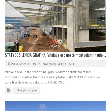
STATYBOS LENKIA GRAFIKĄ: Vilniaus oro uoste montuojami naujojo terminalo fasadai
2023 liepos 31
Be komentarų
PILOTAS.LT
Vilniaus oro uoste pradėti naujojo išvykimo terminalo fasadų
montavimo darbai. Bendras fasadų plotas sieks 9.000 m² metrų, o
apie trečdalis jo bus skaidrus. NAUDOS 5
Skaityti daugiau