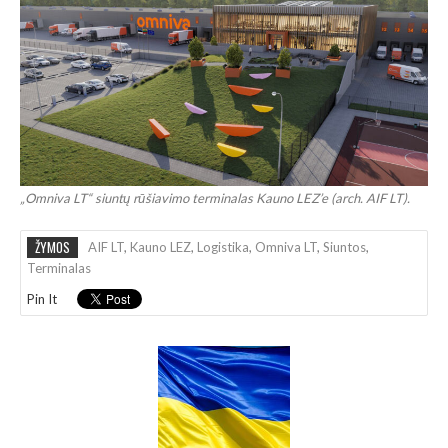
„Omniva LT“ siuntų rūšiavimo terminalas Kauno LEZ’e (arch. AIF LT).
ŽYMOS
AIF LT
,
Kauno LEZ
,
Logistika
,
Omniva LT
,
Siuntos
,
Terminalas
Pin It