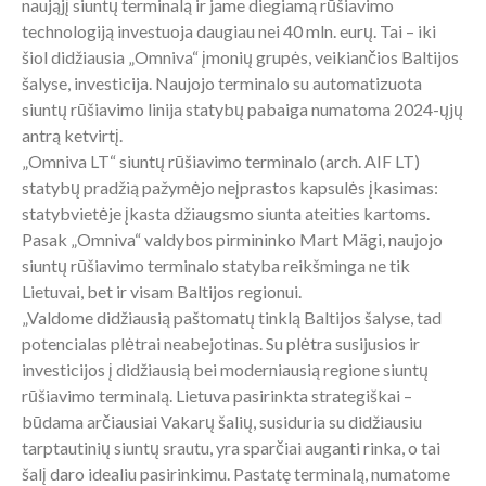
naująjį siuntų terminalą ir jame diegiamą rūšiavimo
technologiją investuoja daugiau nei 40 mln. eurų. Tai – iki
šiol didžiausia „Omniva“ įmonių grupės, veikiančios Baltijos
šalyse, investicija. Naujojo terminalo su automatizuota
siuntų rūšiavimo linija statybų pabaiga numatoma 2024-ųjų
antrą ketvirtį.
„Omniva LT“ siuntų rūšiavimo terminalo (arch. AIF LT)
statybų pradžią pažymėjo neįprastos kapsulės įkasimas:
statybvietėje įkasta džiaugsmo siunta ateities kartoms.
Pasak „Omniva“ valdybos pirmininko Mart Mägi, naujojo
siuntų rūšiavimo terminalo statyba reikšminga ne tik
Lietuvai, bet ir visam Baltijos regionui.
„Valdome didžiausią paštomatų tinklą Baltijos šalyse, tad
potencialas plėtrai neabejotinas. Su plėtra susijusios ir
investicijos į didžiausią bei moderniausią regione siuntų
rūšiavimo terminalą. Lietuva pasirinkta strategiškai –
būdama arčiausiai Vakarų šalių, susiduria su didžiausiu
tarptautinių siuntų srautu, yra sparčiai auganti rinka, o tai
šalį daro idealiu pasirinkimu. Pastatę terminalą, numatome