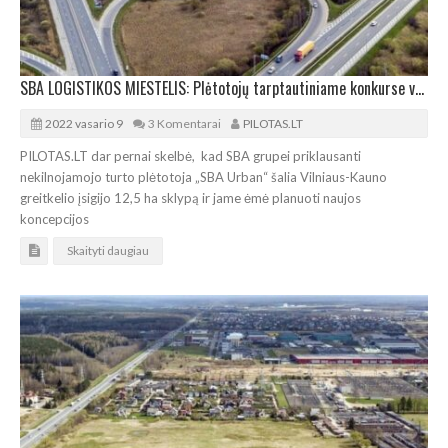
SBA LOGISTIKOS MIESTELIS: Plėtotojų tarptautiniame konkurse varžosi 6 idėjos
2022 vasario 9
3 Komentarai
PILOTAS.LT
PILOTAS.LT dar pernai skelbė, kad SBA grupei priklausanti
nekilnojamojo turto plėtotoja „SBA Urban“ šalia Vilniaus-Kauno
greitkelio įsigijo 12,5 ha sklypą ir jame ėmė planuoti naujos
koncepcijos
Skaityti daugiau