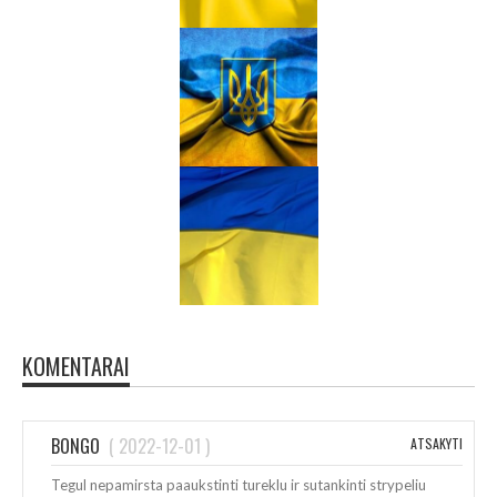
KOMENTARAI
BONGO
(
2022-12-01
)
ATSAKYTI
Tegul nepamirsta paaukstinti tureklu ir sutankinti strypeliu