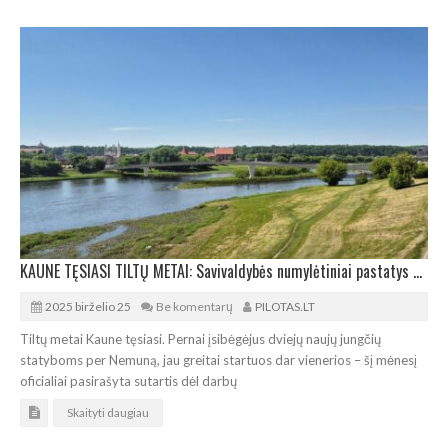
KAUNE TĘSIASI TILTŲ METAI: Savivaldybės numylėtiniai pastatys dar vieną tiltą
2025 birželio 25
Be komentarų
PILOTAS.LT
Tiltų metai Kaune tęsiasi. Pernai įsibėgėjus dviejų naujų jungčių
statyboms per Nemuną, jau greitai startuos dar vienerios – šį mėnesį
oficialiai pasirašyta sutartis dėl darbų
Skaityti daugiau