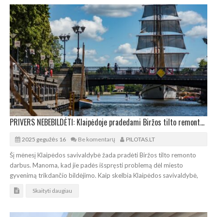
PRIVERS NEBEBILDĖTI: Klaipėdoje pradedami Biržos tilto remonto darbai
2025 gegužės 16
Be komentarų
PILOTAS.LT
Šį mėnesį Klaipėdos savivaldybė žada pradėti Biržos tilto remonto
darbus. Manoma, kad jie padės išspręsti problemą dėl miesto
gyvenimą trikdančio bildėjimo. Kaip skelbia Klaipėdos savivaldybė,
Skaityti daugiau