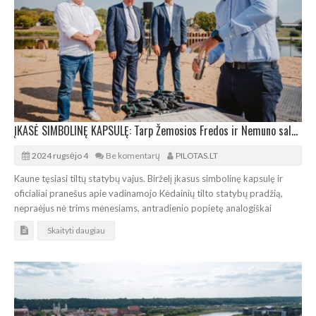
ĮKASĖ SIMBOLINĘ KAPSULĘ: Tarp Žemosios Fredos ir Nemuno salos statomas 258 m ilgio tiltas
2024 rugsėjo 4
Be komentarų
PILOTAS.LT
Kaune tęsiasi tiltų statybų vajus. Birželį įkasus simbolinę kapsulę ir
oficialiai pranešus apie vadinamojo Kėdainių tilto statybų pradžią,
nepraėjus nė trims mėnesiams, antradienio popietę analogiškai
Skaityti daugiau