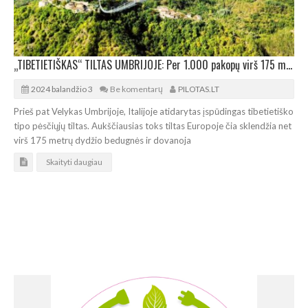
„TIBETIETIŠKAS“ TILTAS UMBRIJOJE: Per 1.000 pakopų virš 175 m dydžio bedugnės
2024 balandžio 3
Be komentarų
PILOTAS.LT
Prieš pat Velykas Umbrijoje, Italijoje atidarytas įspūdingas tibetietiško
tipo pėsčiųjų tiltas. Aukščiausias toks tiltas Europoje čia sklendžia net
virš 175 metrų dydžio bedugnės ir dovanoja
Skaityti daugiau