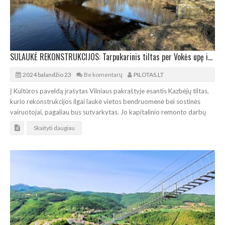
SULAUKĖ REKONSTRUKCIJOS: Tarpukarinis tiltas per Vokės upę išlaikys autentiškumą
2024 balandžio 23
Be komentarų
PILOTAS.LT
Į Kultūros paveldą įrašytas Vilniaus pakraštyje esantis Kazbėjų tiltas,
kurio rekonstrukcijos ilgai laukė vietos bendruomenė bei sostinės
vairuotojai, pagaliau bus sutvarkytas. Jo kapitalinio remonto darbų
Skaityti daugiau