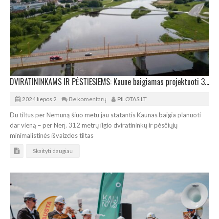
DVIRATININKAMS IR PĖSTIESIEMS: Kaune baigiamas projektuoti 312 metrų tiltas per Nerį
2024 liepos 2
Be komentarų
PILOTAS.LT
Du tiltus per Nemuną šiuo metu jau statantis Kaunas baigia planuoti
dar vieną – per Nerį. 312 metrų ilgio dviratininkų ir pėsčiųjų
minimalistinės išvaizdos tiltas
Skaityti daugiau