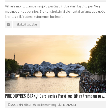
Vilniuje montuojamos naujojo pėsčiųjų ir dviratininkų tilto per Nerį
medinės arkos bei sijos. Šie konstrukciniai elementai sujungs abu upės
krantus ir iki rudens suformuos būsimojo
Skaityti daugiau
PRIE DIDYBĖS IŠTAKŲ: Garsiausias Paryžiaus tiltas trumpam pavirs atmosferiniu urvu
2026 birželio 3
Be komentarų
PILOTAS.LT