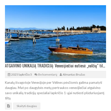
ATGAIVINO UNIKALIĄ TRADICIJĄ: Venecijiečiai nutiesė „valčių“ tiltą į Mirusiųjų salą
2025 lapkričio 5
Be komentarų
Almantas Bružas
Kanalų išvagotoje Venecijoje per Vėlines pėsčiomis galima pamatyti
daugiau. Mat po daugybės metų pertraukos venecijiečiai atgaivino
savo unikalią tradiciją specialiai lapkričio 1-ąjai nutiesti plūduriuojantį
tiltą
Skaityti daugiau