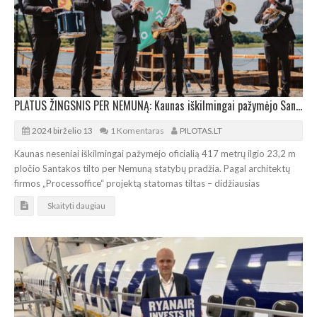
PLATUS ŽINGSNIS PER NEMUNĄ: Kaunas iškilmingai pažymėjo Santakos tilto statybų pradžią
2024 birželio 13
1 Komentaras
PILOTAS.LT
Kaunas neseniai iškilmingai pažymėjo oficialią 417 metrų ilgio 23,2 m
pločio Santakos tilto per Nemuną statybų pradžia. Pagal architektų
firmos „Processoffice“ projektą statomas tiltas – didžiausias
Skaityti daugiau