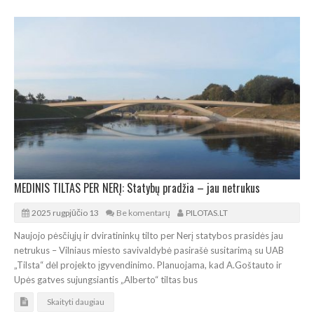
MEDINIS TILTAS PER NERĮ: Statybų pradžia – jau netrukus
2025 rugpjūčio 13
Be komentarų
PILOTAS.LT
Naujojo pėsčiųjų ir dviratininkų tilto per Nerį statybos prasidės jau
netrukus – Vilniaus miesto savivaldybė pasirašė susitarimą su UAB
„Tilsta“ dėl projekto įgyvendinimo. Planuojama, kad A.Goštauto ir
Upės gatves sujungsiantis „Alberto“ tiltas bus
Skaityti daugiau