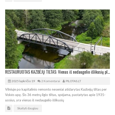
RESTAURUOTAS KAZBĖJŲ TILTAS: Vienas iš nedaugelio išlikusių plieninių santvarinių tiltų sostinėje
2025 lapkričio 19
2 Komentarai
PILOTAS.LT
Vilniuje po kapitalinio remonto neseniai atidarytas Kazbėjų tiltas per
Vokės upę. Šis 36 metrų ilgio tiltas, spėjama, pastatytas apie 1935-
uosius, yra vienas iš nedaugelio išlikusių
Skaityti daugiau