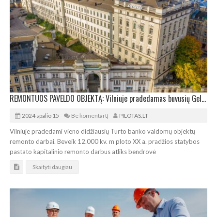
REMONTUOS PAVELDO OBJEKTĄ: Vilniuje pradedamas buvusių Geležinkelio direkcijos rūmų remontas
2024 spalio 15
Be komentarų
PILOTAS.LT
Vilniuje pradedami vieno didžiausių Turto banko valdomų objektų
remonto darbai. Beveik 12.000 kv. m ploto XX a. pradžios statybos
pastato kapitalinio remonto darbus atliks bendrovė
Skaityti daugiau