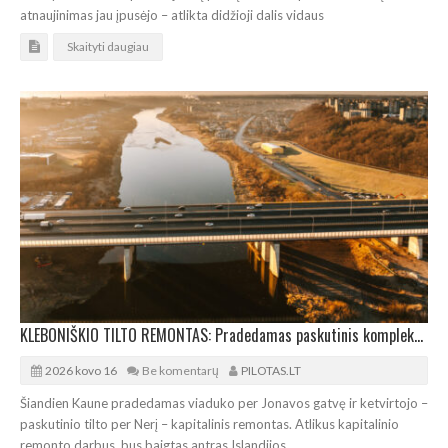
atnaujinimas jau įpusėjo – atlikta didžioji dalis vidaus
Skaityti daugiau
KLEBONIŠKIO TILTO REMONTAS: Pradedamas paskutinis komplekso rekonstrukcijos etapas
2026 kovo 16
Be komentarų
PILOTAS.LT
Šiandien Kaune pradedamas viaduko per Jonavos gatvę ir ketvirtojo –
paskutinio tilto per Nerį – kapitalinis remontas. Atlikus kapitalinio
remonto darbus, bus baigtas antras Islandijos