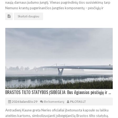
naują darnaus judumo jungtį. Vienas pagrindinių šios susisiekimą tarp
Nemuno krantų pagerinančios jungties komponentų – pėsčiųjų ir
Skaityti daugiau
BRASTOS TILTO STATYBOS ĮSIBĖGĖJA: Bus ilgiausias pėsčiųjų ir dviratininkų tiltas per upę šalyje
2026 balandžio 29
Be komentarų
PILOTAS.LT
Antradienį Kaune greta Neries oficialiai įbetonuota kapsulė su laišku
ateities kartoms, simbolizuojanti įsibėgėjančią Brastos tilto statybą.