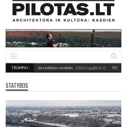
osios kultūros sostinės
TRUMPAI :
(2026 rugpjūčio 7)
PUSIAUSVYROS AKTAS SANTA
STATYBOS