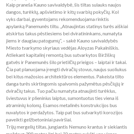
Kaip praneša Kauno savivaldybė, šis tiltas sulauks naujos
dangos, turėklų, apšvietimo ir kitų svarbių pokyčių. Kol
vyks darbai, gyventojams rekomenduojama rinktis
apylanką Panemunės tiltu. „Atnaujintas statinys turės aiškiai
atskirtus takus pėstiesiems bei dviratininkams, numatyta
jiems ir daugiau patogumų“, – sakė Kauno savivaldybės
Miesto tvarkymo skyriaus vedėjas Aloyzas Pakalniškis.
Atliekant kapitalinį remontą bus sutvarkytos Biržiškų
gatvės ir Panemunės šilo prietilčių prieigos – laiptai ir takai.
Čia pat planuojama įrengti dviračių stovus, naujus suoliukus
bei kitus mažosios architektūros elementus. Pakeista tilto
danga turės skirtingomis spalvomis pažymėtus pėsčiųjų ir
dviračių takus. Tuo pačiu numatyta atnaujinti turėklus,
šviestuvus ir plieninius laiptus, sumontuotus ties viena iš
atraminių kolonų. Esamos metalinės konstrukcijos bus
nuvalytos ir perdažytos. Taip pat bus sutvarkyti korozijos
paveikti gelžbetoniniai paviršiai.
Trijų mergelių tiltas, jungiantis Nemuno krantus ir siekiantis
maždaug 388 metrų ilgį bei 32 metrų aukštį, yra vienas