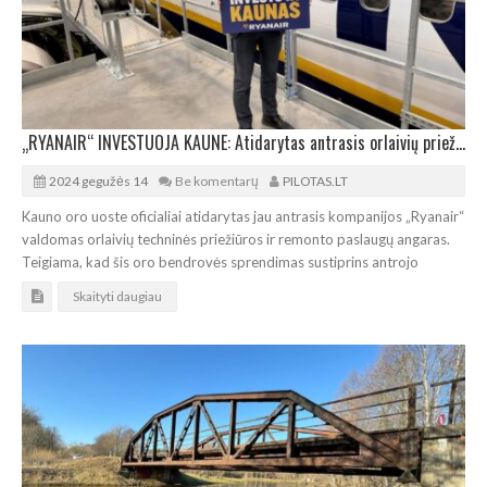
„RYANAIR“ INVESTUOJA KAUNE: Atidarytas antrasis orlaivių priežiūros ir remonto angaras
2024 gegužės 14
Be komentarų
PILOTAS.LT
Kauno oro uoste oficialiai atidarytas jau antrasis kompanijos „Ryanair“
valdomas orlaivių techninės priežiūros ir remonto paslaugų angaras.
Teigiama, kad šis oro bendrovės sprendimas sustiprins antrojo
Skaityti daugiau