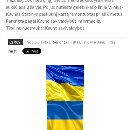
aukščiausių šalyje. Po juo nutiesta geležinkelio linija Vilnius–
Kaunas. Statinys paskutinį kartą remontuotas prieš 8 metus.
Parengta pagal Kauno savivaldybės informaciją.
Titulinė nuotrauka: Kauno savivaldybės.
ŽYMOS
Pėsčiųjų Tiltas
,
Remontas
,
Tiltas
,
Trijų Mergelių Tiltas
Pin It