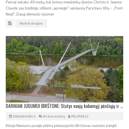
Pernai sukako 40 metų, kai žymus menininkų duetas Christo ir Jeanne
Claude sau būdingu stiliumi „aprengė“ seniausią Paryžiaus tiltą – „Pont
Neuf“. Daug dėmesio tuomet
Skaityti daugiau
DARNIAM JUDUMUI BIRŠTONE: Statys naują kabamąjį pėsčiųjų ir dviračių tiltą
2026 birželio 1
Be komentarų
PILOTAS.LT
Kitoje Nemuno pusėje plėtrą planuojantis Birštonas numato įrengti