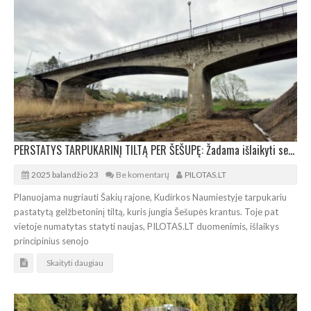
PERSTATYS TARPUKARINĮ TILTĄ PER ŠEŠUPĘ: Žadama išlaikyti senojo statinio išvaizdą
2025 balandžio 23
Be komentarų
PILOTAS.LT
Planuojama nugriauti Šakių rajone, Kudirkos Naumiestyje tarpukariu
pastatytą gelžbetoninį tiltą, kuris jungia Šešupės krantus. Toje pat
vietoje numatytas statyti naujas, PILOTAS.LT duomenimis, išlaikys
principinius senojo
Skaityti daugiau