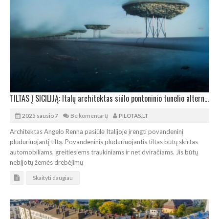
TILTAS Į SICILIJĄ: Italų architektas siūlo pontoninio tunelio alternatyvą
2025 sausio 7
Be komentarų
PILOTAS.LT
Architektas Angelo Renna pasiūlė Italijoje įrengti povandeninį
plūduriuojantį tiltą. Povandeninis plūduriuojantis tiltas būtų skirtas
automobiliams, greitiesiems traukiniams ir net dviračiams. Jis būtų
nebijotų žemės drebėjimų
Skaityti daugiau