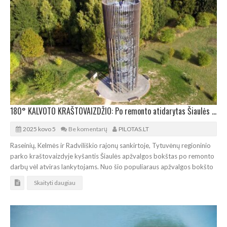
180° KALVOTO KRAŠTOVAIZDŽIO: Po remonto atidarytas Šiaulės apžvalgos bokštas
2025 kovo 5
Be komentarų
PILOTAS.LT
Raseinių, Kelmės ir Radviliškio rajonų sankirtoje, Tytuvėnų regioninio
parko kraštovaizdyje kyšantis Šiaulės apžvalgos bokštas po remonto
darbų vėl atviras lankytojams. Nuo šio populiaraus apžvalgos bokšto
Skaityti daugiau