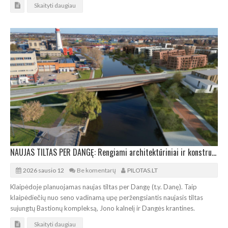
Skaityti daugiau
NAUJAS TILTAS PER DANGĘ: Rengiami architektūriniai ir konstrukciniai sprendiniai
2026 sausio 12
Be komentarų
PILOTAS.LT
Klaipėdoje planuojamas naujas tiltas per Dangę (t.y. Danę). Taip
klaipėdiečių nuo seno vadinamą upę peržengsiantis naujasis tiltas
sujungtų Bastionų kompleksą, Jono kalnelį ir Dangės krantines.
Skaityti daugiau