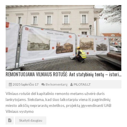
REMONTUOJAMA VILNIAUS ROTUŠĖ: Ant statybinių tentų – istorinės fotografijos
2025 lapkričio 17
Be komentarų
PILOTAS.LT
Vilniaus rotušė dėl kapitalinio remonto metams užvėrė duris
lankytojams. Siekdama, kad šiuo laikotarpiu viena iš pagrindinių
miesto aikščių neprarastų estetikos, projektą įgyvendinanti UAB
Vilniaus vystymo
Skaityti daugiau