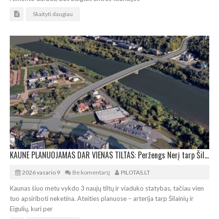
Skaityti daugiau
KAUNE PLANUOJAMAS DAR VIENAS TILTAS: Peržengs Nerį tarp Šilainių ir Eigulių
2026 vasario 9
Be komentarų
PILOTAS.LT
Kaunas šiuo metu vykdo 3 naujų tiltų ir viaduko statybas, tačiau vien
tuo apsiriboti neketina. Ateities planuose – arterija tarp Šilainių ir
Eigulių, kuri per