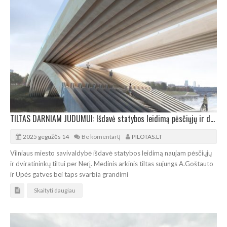
TILTAS DARNIAM JUDUMUI: Išdavė statybos leidimą pėsčiųjų ir dviratininkų tiltui per Nerį
2025 gegužės 14
Be komentarų
PILOTAS.LT
Vilniaus miesto savivaldybė išdavė statybos leidimą naujam pėsčiųjų
ir dviratininkų tiltui per Nerį. Medinis arkinis tiltas sujungs A.Goštauto
ir Upės gatves bei taps svarbia grandimi
Skaityti daugiau