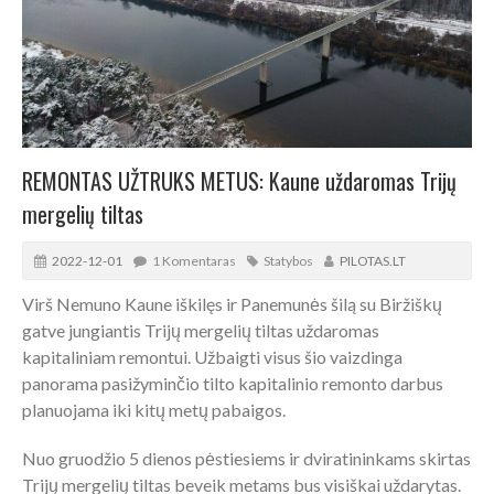
REMONTAS UŽTRUKS METUS: Kaune uždaromas Trijų
mergelių tiltas
2022-12-01
1 Komentaras
Statybos
PILOTAS.LT
Virš Nemuno Kaune iškilęs ir Panemunės šilą su Biržiškų
gatve jungiantis Trijų mergelių tiltas uždaromas
kapitaliniam remontui. Užbaigti visus šio vaizdinga
panorama pasižyminčio tilto kapitalinio remonto darbus
planuojama iki kitų metų pabaigos.
Nuo gruodžio 5 dienos pėstiesiems ir dviratininkams skirtas
Trijų mergelių tiltas beveik metams bus visiškai uždarytas.