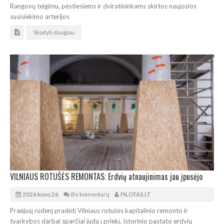
Rangovų teigimu, pėstiesiems ir dviratininkams skirtos naujosios
susisiekimo arterijos
Skaityti daugiau
VILNIAUS ROTUŠĖS REMONTAS: Erdvių atnaujinimas jau įpusėjo
2026 kovo 26
Be komentarų
PILOTAS.LT
Praėjusį rudenį pradėti Vilniaus rotušės kapitalinio remonto ir
tvarkybos darbai sparčiai juda į priekį. Istorinio pastato erdvių