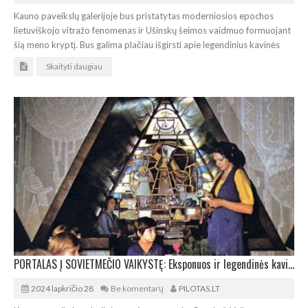
Kauno paveikslų galerijoje bus pristatytas moderniosios epochos
lietuviškojo vitražo fenomenas ir Ušinskų šeimos vaidmuo formuojant
šią meno kryptį. Bus galima plačiau išgirsti apie legendinius kavinės
Skaityti daugiau
PORTALAS Į SOVIETMEČIO VAIKYSTĘ: Eksponuos ir legendinės kavinės „Pasaka“ restauruotus vitražus
2024 lapkričio 28
Be komentarų
PILOTAS.LT