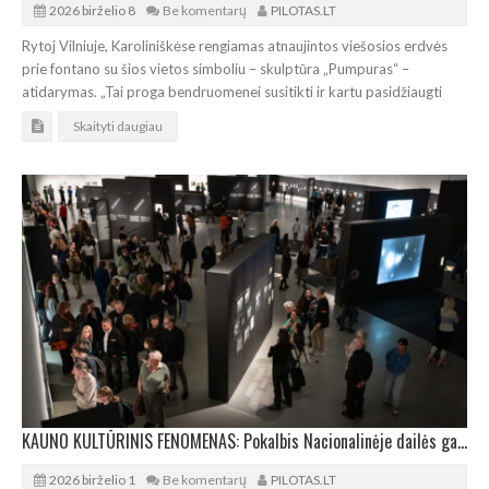
2026 birželio 8
Be komentarų
PILOTAS.LT
Rytoj Vilniuje, Karoliniškėse rengiamas atnaujintos viešosios erdvės
prie fontano su šios vietos simboliu – skulptūra „Pumpuras“ –
atidarymas. „Tai proga bendruomenei susitikti ir kartu pasidžiaugti
Skaityti daugiau
KAUNO KULTŪRINIS FENOMENAS: Pokalbis Nacionalinėje dailės galerijoje
2026 birželio 1
Be komentarų
PILOTAS.LT