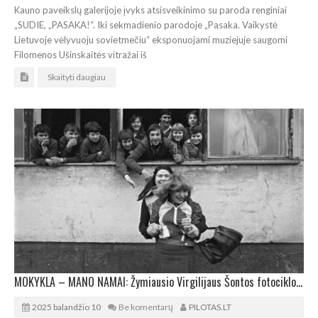
Kauno paveikslų galerijoje įvyks atsisveikinimo su paroda renginiai
„SUDIE, „PASAKA!“. Iki sekmadienio parodoje „Pasaka. Vaikystė
Lietuvoje vėlyvuoju sovietmečiu“ eksponuojami muziejuje saugomi
Filomenos Ušinskaitės vitražai iš
Skaityti daugiau
MOKYKLA – MANO NAMAI: Žymiausio Virgilijaus Šontos fotociklo paroda Šiauliuose
2025 balandžio 10
Be komentarų
PILOTAS.LT