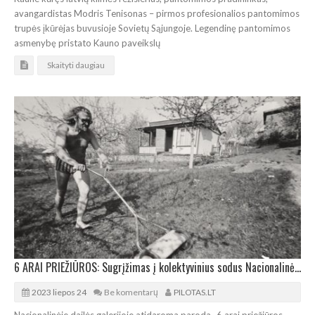
avangardistas Modris Tenisonas – pirmos profesionalios pantomimos
trupės įkūrėjas buvusioje Sovietų Sąjungoje. Legendinę pantomimos
asmenybę pristato Kauno paveikslų
Skaityti daugiau
6 ARAI PRIEŽIŪROS: Sugrįžimas į kolektyvinius sodus Nacionalinėje dailės galerijoje
2023 liepos 24
Be komentarų
PILOTAS.LT