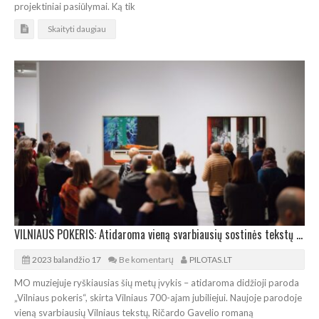
projektiniai pasiūlymai. Ką tik
Skaityti daugiau
VILNIAUS POKERIS: Atidaroma vieną svarbiausių sostinės tekstų permąstanti paroda
2023 balandžio 17
Be komentarų
PILOTAS.LT
MO muziejuje ryškiausias šių metų įvykis – atidaroma didžioji paroda
„Vilniaus pokeris“, skirta Vilniaus 700-ajam jubiliejui. Naujoje parodoje
vieną svarbiausių Vilniaus tekstų, Ričardo Gavelio romaną