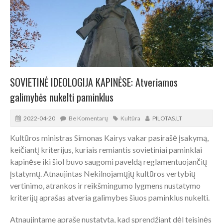
SOVIETINĖ IDEOLOGIJA KAPINĖSE: Atveriamos
galimybės nukelti paminklus
2022-04-20
Be Komentarų
Kultūra
PILOTAS.LT
Kultūros ministras Simonas Kairys vakar pasirašė įsakymą,
keičiantį kriterijus, kuriais remiantis sovietiniai paminklai
kapinėse iki šiol buvo saugomi paveldą reglamentuojančių
įstatymų. Atnaujintas Nekilnojamųjų kultūros vertybių
vertinimo, atrankos ir reikšmingumo lygmens nustatymo
kriterijų aprašas atveria galimybes šiuos paminklus nukelti.
Atnaujintame apraše nustatyta, kad sprendžiant dėl teisinės