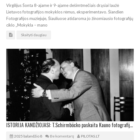
Virgilijus Šonta 8-ajame ir 9-ajame dešimtmečiais drąsiai laužė
Lietuvos fotografijos mokyklos rėmus, eksperimentavo. Šiandien
Fotografijos muziejuje, Šiauliuose atidaroma jo žinomiausio fotografijų
ciklo „Mokykla – mano
Skaityti daugiau
ISTORIJA KANDŽIOJASI: T.Schirmböcko paskaita Kauno fotografijos galerijoje
2025 balandžio 8
Be komentarų
PILOTAS.LT