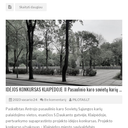
Skaityti daugiau
IDĖJOS KONKURSAS KLAIPĖDOJE: II Pasaulinio karo sovietų karių palaidojimo pertvarkymas
2023 vasario 24
Be komentarų
PILOTAS.LT
Paskelbtas Antrojo pasaulinio karo Sovietų Sąjungos karių
palaidojimo vietos, esančios S.Daukanto gatvėje, Klaipėdoje,
pertvarkymo supaprastinto projekto idėjos konkursas. Projekto
konkurso užsakovas – Klaipėdos miesto savivaldybės