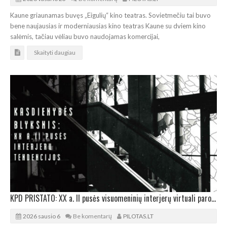
Kaune griaunamas buvęs „Eigulių“ kino teatras. Sovietmečiu tai buvo
bene naujausias ir moderniausias kino teatras Kaune su dviem kino
salėmis, tačiau vėliau buvo naudojamas komercijai,
Skaityti daugiau
KPD PRISTATO: XX a. II pusės visuomeninių interjerų virtuali paroda
2026 sausio 6
Be komentarų
PILOTAS.LT