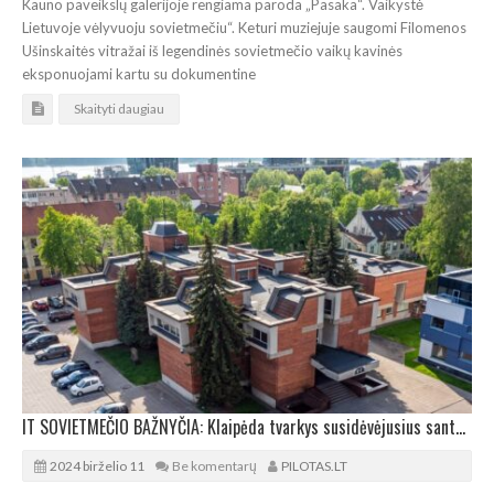
Kauno paveikslų galerijoje rengiama paroda „Pasaka“. Vaikystė
Lietuvoje vėlyvuoju sovietmečiu“. Keturi muziejuje saugomi Filomenos
Ušinskaitės vitražai iš legendinės sovietmečio vaikų kavinės
eksponuojami kartu su dokumentine
Skaityti daugiau
IT SOVIETMEČIO BAŽNYČIA: Klaipėda tvarkys susidėvėjusius santuokų rūmus
2024 birželio 11
Be komentarų
PILOTAS.LT