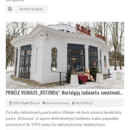
Skaityti daugiau
PRIKĖLĖ VILNIAUS „ROTONDĄ“: Nostalgiją žadinantis sovietmečio pastatas vėl laukia
2022 lapkričio 24
Be komentarų
PILOTAS.LT
Po kelių dešimtmečių pertraukos Vilniuje vėl duris atveria Sereikiškių
parko „Rotonda“. 6-ajame dešimtmetyje Gedimino kalno papėdėje
pastatytą ir iki 1992 metų čia veikusią kavinę-ledainę buvo