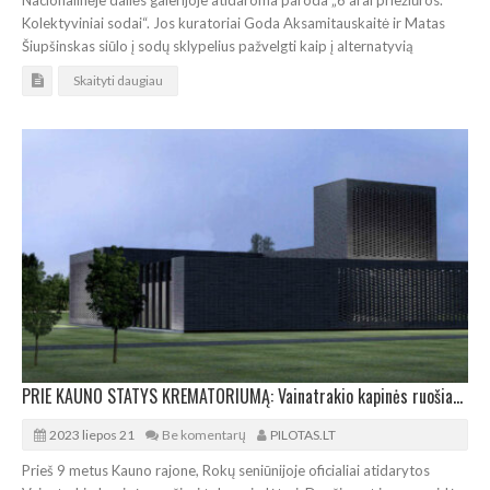
Nacionalinėje dailės galerijoje atidaroma paroda „6 arai priežiūros.
Kolektyviniai sodai“. Jos kuratoriai Goda Aksamitauskaitė ir Matas
Šiupšinskas siūlo į sodų sklypelius pažvelgti kaip į alternatyvią
Skaityti daugiau
PRIE KAUNO STATYS KREMATORIUMĄ: Vainatrakio kapinės ruošiamos plėtrai
2023 liepos 21
Be komentarų
PILOTAS.LT
Prieš 9 metus Kauno rajone, Rokų seniūnijoje oficialiai atidarytos