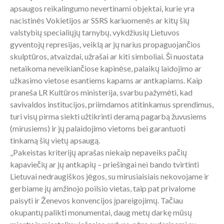
apsaugos reikalingumo nevertinami objektai, kurie yra
nacistinės Vokietijos ar SSRS kariuomenės ar kitų šių
valstybių specialiųjų tarnybų, vykdžiusių Lietuvos
gyventojų represijas, veiklą ar jų narius propaguojančios
skulptūros, atvaizdai, užrašai ar kiti simboliai. Ši nuostata
netaikoma neveikiančiose kapinėse, palaikų laidojimo ar
užkasimo vietose esantiems kapams ar antkapiams. Kaip
praneša LR Kultūros ministerija, svarbu pažymėti, kad
savivaldos institucijos, priimdamos atitinkamus sprendimus,
turi visų pirma siekti užtikrinti deramą pagarbą žuvusiems
(mirusiems) ir jų palaidojimo vietoms bei garantuoti
tinkamą šių vietų apsaugą.
„Pakeistas kriterijų aprašas niekaip nepaveiks pačių
kapaviečių ar jų antkapių – priešingai nei bando tvirtinti
Lietuvai nedraugiškos jėgos, su mirusiaisiais nekovojame ir
gerbiame jų amžinojo poilsio vietas, taip pat privalome
paisyti ir Ženevos konvencijos įpareigojimų. Tačiau
okupantų palikti monumentai, daug metų darkę mūsų