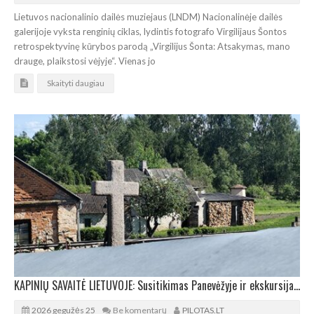
Lietuvos nacionalinio dailės muziejaus (LNDM) Nacionalinėje dailės
galerijoje vyksta renginių ciklas, lydintis fotografo Virgilijaus Šontos
retrospektyvinę kūrybos parodą „Virgilijus Šonta: Atsakymas, mano
drauge, plaikstosi vėjyje“. Vienas jo
Skaityti daugiau
KAPINIŲ SAVAITĖ LIETUVOJE: Susitikimas Panevėžyje ir ekskursija po senąsias kapines
2026 gegužės 25
Be komentarų
PILOTAS.LT