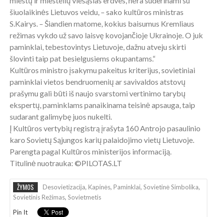
miestų ir miestelių viešąsias erdves, nėra suderinami su
šiuolaikinės Lietuvos veidu, – sako kultūros ministras
S.Kairys. – Šiandien matome, kokius baisumus Kremliaus
režimas vykdo už savo laisvę kovojančioje Ukrainoje. O juk
paminklai, tebestovintys Lietuvoje, dažnu atveju skirti
šlovinti taip pat besielgusiems okupantams.“
Kultūros ministro įsakymu pakeitus kriterijus, sovietiniai
paminklai vietos bendruomenių ar savivaldos atstovų
prašymu gali būti iš naujo svarstomi vertinimo tarybų
ekspertų, paminklams panaikinama teisinė apsauga, taip
sudarant galimybę juos nukelti.
Į Kultūros vertybių registrą įrašyta 160 Antrojo pasaulinio
karo Sovietų Sąjungos karių palaidojimo vietų Lietuvoje.
Parengta pagal Kultūros ministerijos informaciją.
Titulinė nuotrauka: ©PILOTAS.LT
ŽYMOS
Desovietizacija
,
Kapinės
,
Paminklai
,
Sovietinė Simbolika
,
Sovietinis Režimas
,
Sovietmetis
Pin It