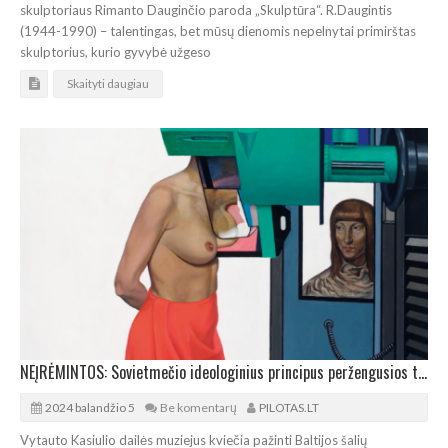
skulptoriaus Rimanto Dauginčio paroda „Skulptūra“. R.Daugintis
(1944-1990) – talentingas, bet mūsų dienomis nepelnytai primirštas
skulptorius, kurio gyvybė užgeso
Skaityti daugiau
NEĮRĖMINTOS: Sovietmečio ideologinius principus peržengusios trys Baltijos šalių dailininkės
2024 balandžio 5
Be komentarų
PILOTAS.LT
Vytauto Kasiulio dailės muziejus kviečia pažinti Baltijos šalių