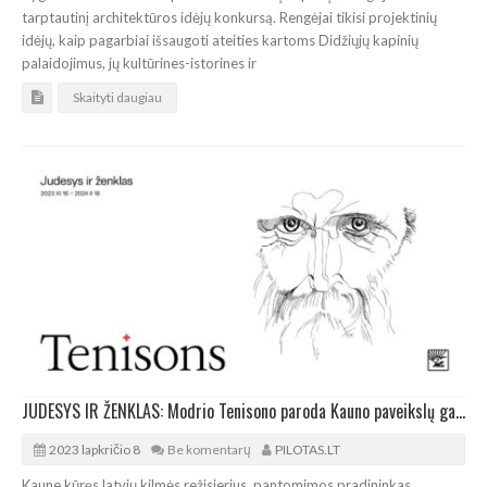
tarptautinį architektūros idėjų konkursą. Rengėjai tikisi projektinių
idėjų, kaip pagarbiai išsaugoti ateities kartoms Didžiųjų kapinių
palaidojimus, jų kultūrines-istorines ir
Skaityti daugiau
JUDESYS IR ŽENKLAS: Modrio Tenisono paroda Kauno paveikslų galerijoje
2023 lapkričio 8
Be komentarų
PILOTAS.LT
Kaune kūręs latvių kilmės režisierius, pantomimos pradininkas,