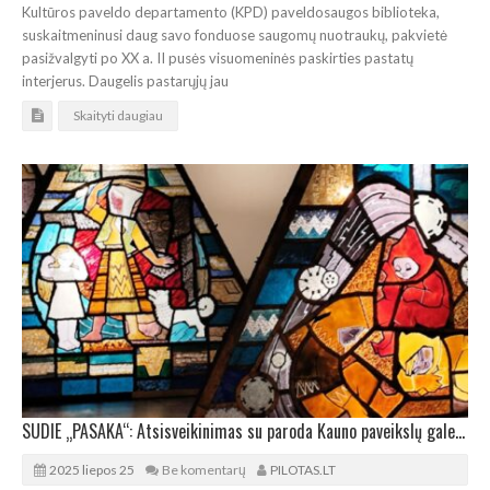
Kultūros paveldo departamento (KPD) paveldosaugos biblioteka,
suskaitmeninusi daug savo fonduose saugomų nuotraukų, pakvietė
pasižvalgyti po XX a. II pusės visuomeninės paskirties pastatų
interjerus. Daugelis pastarųjų jau
Skaityti daugiau
SUDIE „PASAKA“: Atsisveikinimas su paroda Kauno paveikslų galerijoje
2025 liepos 25
Be komentarų
PILOTAS.LT