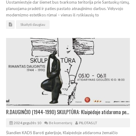
Uostamiestyje dar šiemet bus tvarkoma teritorija prie Santuokų rūmų,
planuojama pradėti ir paties pastato atnaujinimo darbus. Vėlyvojo
modernizmo estetikos rūmai – vienas iš ryškiausių to
Skaityti daugiau
R.DAUGINČIO (1944-1990) SKULPTŪRA: Klaipėdoje atidaroma personalinė paroda
2024 gegužės 10
Be komentarų
PILOTAS.LT
Šiandien KADS Baroti galerijoje, Klaipėdoje atidaroma žemaičio