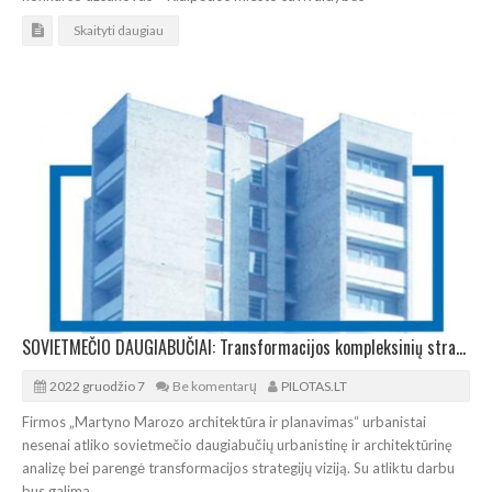
Skaityti daugiau
SOVIETMEČIO DAUGIABUČIAI: Transformacijos kompleksinių strategijų pristatymas
2022 gruodžio 7
Be komentarų
PILOTAS.LT
Firmos „Martyno Marozo architektūra ir planavimas“ urbanistai
nesenai atliko sovietmečio daugiabučių urbanistinę ir architektūrinę
analizę bei parengė transformacijos strategijų viziją. Su atliktu darbu
bus galima