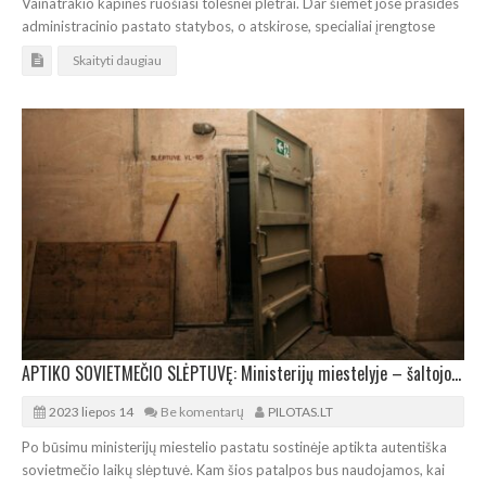
Vainatrakio kapinės ruošiasi tolesnei plėtrai. Dar šiemet jose prasidės
administracinio pastato statybos, o atskirose, specialiai įrengtose
Skaityti daugiau
APTIKO SOVIETMEČIO SLĖPTUVĘ: Ministerijų miestelyje – šaltojo karo laikų autentika
2023 liepos 14
Be komentarų
PILOTAS.LT
Po būsimu ministerijų miestelio pastatu sostinėje aptikta autentiška
sovietmečio laikų slėptuvė. Kam šios patalpos bus naudojamos, kai