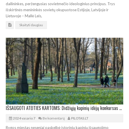
dailininkes, peržengusias sovietmečio ideologinius principus. Trys
išskirtinės menininkės sovietų okupuotose Estijoje, Latvijoje ir
Lietuvoje – Mallė Leis,
Skaityti daugiau
IŠSAUGOTI ATEITIES KARTOMS: Didžiųjų kapinių idėjų konkursas Rygoje
2024 vasario 7
Be komentarų
PILOTAS.LT
Rygos miestas neseniai paskelbė istorinių kapinių išsaugojimo