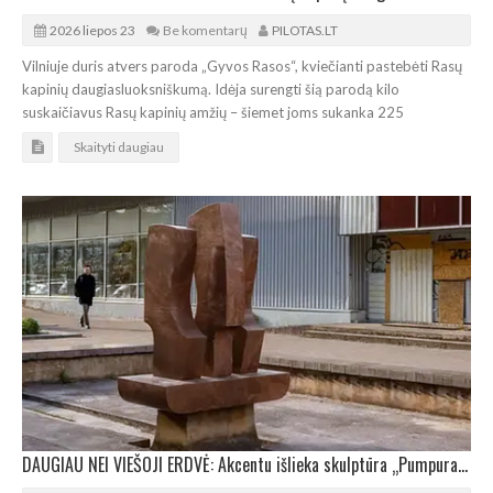
2026 liepos 23
Be komentarų
PILOTAS.LT
Vilniuje duris atvers paroda „Gyvos Rasos“, kviečianti pastebėti Rasų
kapinių daugiasluoksniškumą. Idėja surengti šią parodą kilo
suskaičiavus Rasų kapinių amžių – šiemet joms sukanka 225
Skaityti daugiau
DAUGIAU NEI VIEŠOJI ERDVĖ: Akcentu išlieka skulptūra „Pumpuras“