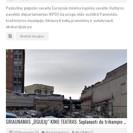
Paskutinę gegužės savaitę Europoje minima kapinių savaitė. Kultūros
paveldo departamentas (KPD) šia proga siūlo susitikti Panevėžio
kraštotyros muziejuje, išklausyti kelių pranešimų ir sudalyvauti
ekskursijoje po
Skaityti daugiau
GRIAUNAMAS „EIGULIŲ“ KINO TEATRAS: Suplanuoti du trikampio plano daugiabučiai
2026 vasario 23
Be komentarų
PILOTAS.LT