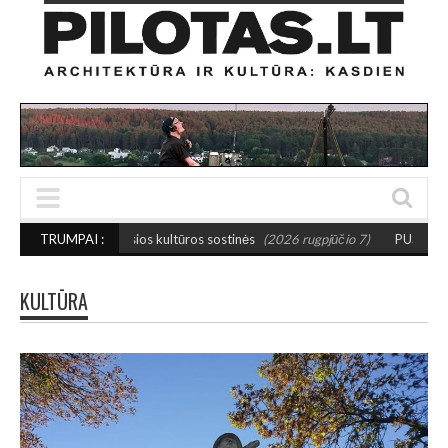
mažosios kultūros sostinės
TRUMPAI :
(2026 rugpjūčio 7)
PUSIAUSVYROS AKTAS SA
KULTŪRA