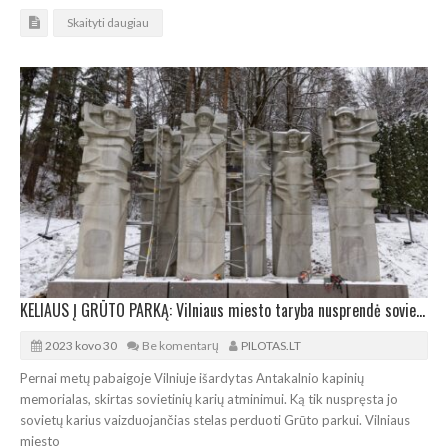
Skaityti daugiau
KELIAUS Į GRŪTO PARKĄ: Vilniaus miesto taryba nusprendė sovietinių stelų likimą
2023 kovo 30
Be komentarų
PILOTAS.LT
Pernai metų pabaigoje Vilniuje išardytas Antakalnio kapinių
memorialas, skirtas sovietinių karių atminimui. Ką tik nuspręsta jo
sovietų karius vaizduojančias stelas perduoti Grūto parkui. Vilniaus
miesto