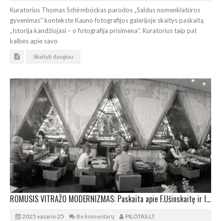
Kuratorius Thomas Schirmböckas parodos „Saldus nomenklatūros
gyvenimas“ kontekste Kauno fotografijos galerijoje skaitys paskaitą
„Istorija kandžiojasi – o fotografija prisimena“. Kuratorius taip pat
kalbės apie savo
Skaityti daugiau
ROMUSIS VITRAŽO MODERNIZMAS: Paskaita apie F.Ušinskaitę ir legendinius vitražus
2025 vasario 25
Be komentarų
PILOTAS.LT