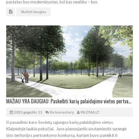
pastatas bus modernizuotas, kol kas neaišku – bus
Skaityti daugiau
MAŽIAU YRA DAUGIAU: Paskelbti karių palaidojimo vietos pertvarkymo Klaipėdoje konkurso lyderiai
2023 gegužės 11
Be komentarų
PILOTAS.LT
II pasaulinio karo Sovietų sąjungos karių palaidojimo vietos
Klaipėdoje laukia pokyčiai. Juos planuojantis uostamiestis surengė
šios teritorijos pertvarkymo konkursą, kuriam buvo pateikti 6