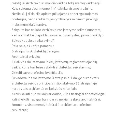
rašyti) jei Architektų rūmai čia vaidina tokį svarbų vaidmenį?
Kaip sakoma „fear mongering“ taktika visame gražume.
Nesileisiu į diskusiją apie reguliuojamas ar nereguliuojamas
profesijas, bet pateikiami pavyzdžiai yra minimum juokingi,
maksimum klaidinantys.
Sakykite kas trukdo Architektūros įstatyme priimti nuostatą,
kad architektai (nepriklausomai nuo nartystės) privalo vykdyti
Etikos kodekso reikalavimų?
Pala pala, aš kažką pamenu :
5 straipsnis. Architektų pareigos
Architektai privalo:
1) laikytis šio įstatymo ir kitų įstatymų, reglamentuojančių
veiklą, kurią turi teisę vykdyti architektai, reikalavimų;
2) kelti savo profesinę kvalifikaciją;
3) vadovautis šio įstatymo 3 straipsnio 1 dalyje nurodytais
architektų veiklos principais ir šio įstatymo 11 straipsnyje
nurodytais architektūros kokybės kriterijais;
4) nusišalinti nuo veiklos ar darbo, kuris tiesiogiai ar netiesiogiai
gali išreikšti nepagarbą ir daryti neigiamą įtaką architektūrai,
žmonėms, visuomenei, kultūrai ir architekto profesinei
reputacijai;