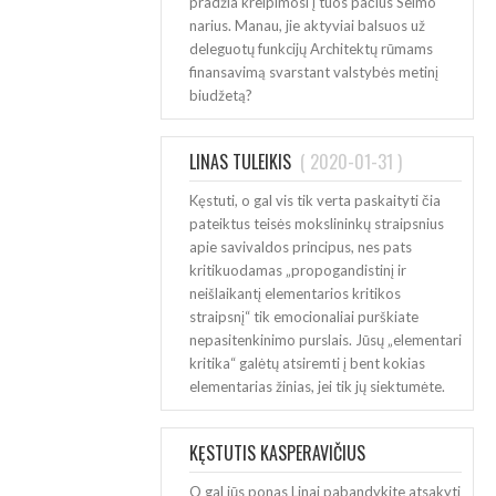
pradžia kreipimosi į tuos pačius Seimo
narius. Manau, jie aktyviai balsuos už
deleguotų funkcijų Architektų rūmams
finansavimą svarstant valstybės metinį
biudžetą?
LINAS TULEIKIS
(
2020-01-31
)
Kęstuti, o gal vis tik verta paskaityti čia
pateiktus teisės mokslininkų straipsnius
apie savivaldos principus, nes pats
kritikuodamas „propogandistinį ir
neišlaikantį elementarios kritikos
straipsnį“ tik emocionaliai purškiate
nepasitenkinimo purslais. Jūsų „elementari
kritika“ galėtų atsiremti į bent kokias
elementarias žinias, jei tik jų siektumėte.
KĘSTUTIS KASPERAVIČIUS
(
2020-01-31
)
O gal jūs ponas Linai pabandykite atsakyti