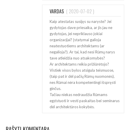
VARDAS
(
2020-07-02
)
Kaip atestatas susijęs su naryste? Jei
gydytojas dave priesaika, ar jis jau ne
gydytojas, jei nepriklauso jokiai
organizacijai? Įstatymai galioja
neatestuotiems architektams (ar
negalioja?). Ar tai, kad nesi Rūmų narys
tave atleidžia nuo atsakomybės?
Ar architektams reikia prižiūrėtojo?
Vistiek visos bylos atsigula teismuose,
(taip pat ir dėl pačių Rūmų nuomonės),
nes Rūmai nėra kompetentingi išspręsti
ginčus.
Tačiau niekas nedraudžia Rūmams
egzistuoti ir vesti paskaitas bei seminarus
dėl architektūros kokybės.
RAŠYTI KOMENTARĄ