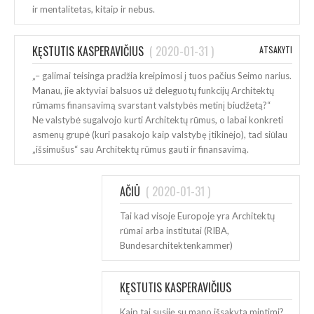
ir mentalitetas, kitaip ir nebus.
KĘSTUTIS KASPERAVIČIUS
(
2020-01-31
)
ATSAKYTI
„– galimai teisinga pradžia kreipimosi į tuos pačius Seimo narius.
Manau, jie aktyviai balsuos už deleguotų funkcijų Architektų
rūmams finansavimą svarstant valstybės metinį biudžetą?“
Ne valstybė sugalvojo kurti Architektų rūmus, o labai konkreti
asmenų grupė (kuri pasakojo kaip valstybę įtikinėjo), tad siūlau
„išsimušus“ sau Architektų rūmus gauti ir finansavimą.
AČIŪ
(
2020-01-31
)
Tai kad visoje Europoje yra Architektų
rūmai arba institutai (RIBA,
Bundesarchitektenkammer)
KĘSTUTIS KASPERAVIČIUS
(
2020-01-31
)
Kaip tai susiję su mano išsakyta mintimi?