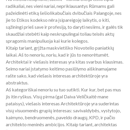
radikaliai, nes vieni nariai, nepriklausantys Rūmams gali
pažeidinėti etiką šešiolikabučiais dvibučiais Palangoje, nes
jie to Etikos kodekso nėra įsipareigoję laikytis, o kiti,
sąžiningi prieš save ir profesiją, to daryti nesiims, ir galės tik
skaudžiai stebėti kaip neskrupulingai toliau teisės aktų
spragomis manipuliuoja kai kurie kolegos.
Kitaip tariant, grįžta maskvietiško Novotelio paniatkių
laikai. Aš to nenoriu, noriu, kad ir jūs to nenorėtumėt.
Architektai ir viešasis interesas yra kitas svarbus klausimas.
Seimo nariai įstatymo keitimo pasiūlymo aiškinamajame
rašte sako, kad viešasis interesas architektūroje yra
abstraktus.
Aš kategoriškai nenoriu su tuo sutikti. Kur kur, bet pas mus
jis itin ryškus. Visų pirma (gal Daiva Veličkaitė mane
pataisys), viešasis interesas Architektūroje yra suderintas
visų visuomenės grupių interesas: savivaldybės, vystytojo,
kaimyno, bendruomenės, paveldo draugų, KPD, ir pačio
architekto meninės ambicijos. Kitaip tariant, architektas