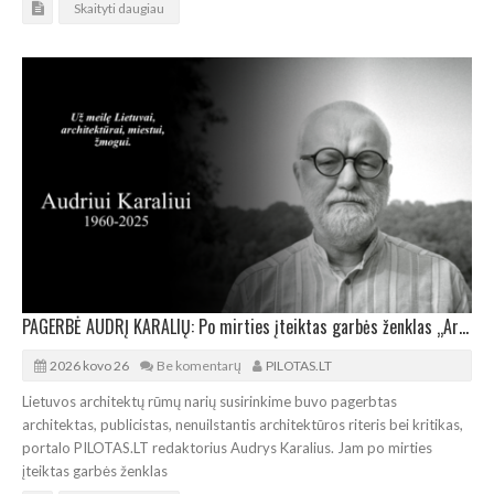
Skaityti daugiau
PAGERBĖ AUDRĮ KARALIŲ: Po mirties įteiktas garbės ženklas „Architektų žiedas“
2026 kovo 26
Be komentarų
PILOTAS.LT
Lietuvos architektų rūmų narių susirinkime buvo pagerbtas
architektas, publicistas, nenuilstantis architektūros riteris bei kritikas,
portalo PILOTAS.LT redaktorius Audrys Karalius. Jam po mirties
įteiktas garbės ženklas