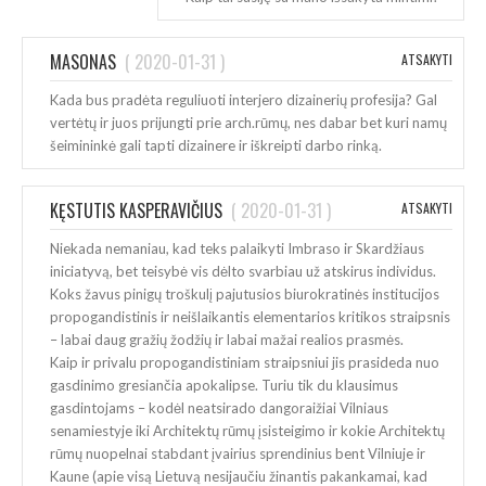
MASONAS
(
2020-01-31
)
ATSAKYTI
Kada bus pradėta reguliuoti interjero dizainerių profesija? Gal
vertėtų ir juos prijungti prie arch.rūmų, nes dabar bet kuri namų
šeimininkė gali tapti dizainere ir iškreipti darbo rinką.
KĘSTUTIS KASPERAVIČIUS
(
2020-01-31
)
ATSAKYTI
Niekada nemaniau, kad teks palaikyti Imbraso ir Skardžiaus
iniciatyvą, bet teisybė vis dėlto svarbiau už atskirus individus.
Koks žavus pinigų troškulį pajutusios biurokratinės institucijos
propogandistinis ir neišlaikantis elementarios kritikos straipsnis
– labai daug gražių žodžių ir labai mažai realios prasmės.
Kaip ir privalu propogandistiniam straipsniui jis prasideda nuo
gasdinimo gresiančia apokalipse. Turiu tik du klausimus
gasdintojams – kodėl neatsirado dangoraižiai Vilniaus
senamiestyje iki Architektų rūmų įsisteigimo ir kokie Architektų
rūmų nuopelnai stabdant įvairius sprendinius bent Vilniuje ir
Kaune (apie visą Lietuvą nesijaučiu žinantis pakankamai, kad