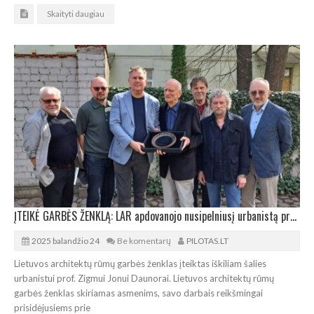
Skaityti daugiau
ĮTEIKĖ GARBĖS ŽENKLĄ: LAR apdovanojo nusipelniusį urbanistą prof. Zigmą Joną Daunorą
2025 balandžio 24
Be komentarų
PILOTAS.LT
Lietuvos architektų rūmų garbės ženklas įteiktas iškiliam šalies
urbanistui prof. Zigmui Jonui Daunorai. Lietuvos architektų rūmų
garbės ženklas skiriamas asmenims, savo darbais reikšmingai
prisidėjusiems prie