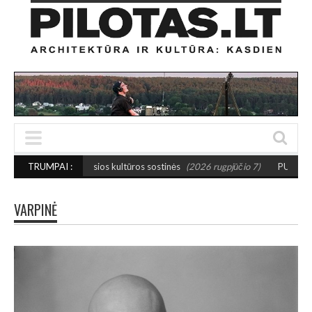
vos mažosios kultūros sostinės
TRUMPAI :
(2026 rugpjūčio 7)
PUSIAUSVYROS AKTAS
VARPINĖ