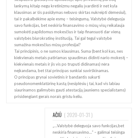
lankymą kitaip negu kretinizmu negaliu įvardinti ir net kyla
klausimas ar šis pasiūlymas nebuvo skirtas nukreipti dėmesiui),
tai ir pakalbėkime apie esmę – teisingumą. Valstybė deleguoja
savo funkcijas, bet neskiria finansavimo o mūsų visų reikalauja
sumokėti papildomus mokesčius ir taip finansuoti dar vieną
valstybės biurokratinę instituciją. Tai gal tegul valstybė
sumažina mokesčius mūsų profesijai?
Tai principinis, o ne sumos klausimas. Suma (bent kol kas, nes
kiekvienais metais patiriamas spaudimas didinti nario mokestį –
kiekvienais metais ir jis vis po truputi didinamas) nėra
neįkandama, bet štai principas sunkiai suvirškinamas.
O principas grynai sovietinis ir bandantis sukurti
pseudonomenklatūrinę kastą (nesiplėsiu į tai, kad vis labiau
siaurinamos galimybės gauti atestaciją jauniems specialistams)
prisidengiant gerais norais gristu keliu.
AČIŪ
(
2020-01-31
)
„…Valstybė deleguoja savo funkcijas,bet
neskiria finansavimo…“ – galimai teisinga