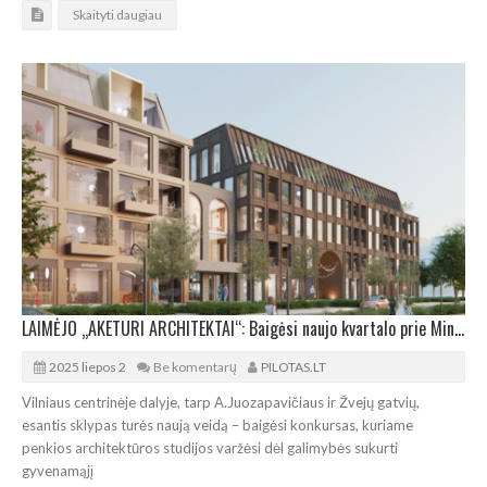
Skaityti daugiau
LAIMĖJO „AKETURI ARCHITEKTAI“: Baigėsi naujo kvartalo prie Mindaugo tilto konkursas
2025 liepos 2
Be komentarų
PILOTAS.LT
Vilniaus centrinėje dalyje, tarp A.Juozapavičiaus ir Žvejų gatvių,
esantis sklypas turės naują veidą – baigėsi konkursas, kuriame
penkios architektūros studijos varžėsi dėl galimybės sukurti
gyvenamąjį