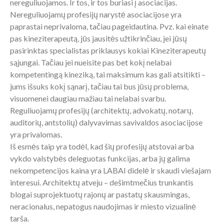
nereguliuojamos. Ir tos, ir tos buriasi į asociacijas.
Nereguliuojamų profesijų narystė asociacijose yra
paprastai neprivaloma, tačiau pageidautina. Pvz. kai einate
pas kineziterapeutą, jūs jausitės užtikrinčiau, jei jūsų
pasirinktas specialistas priklausys kokiai Kineziterapeutų
sąjungai. Tačiau jei nueisite pas bet kokį nelabai
kompetentingą kineziką, tai maksimum kas gali atsitikti –
jums išsuks kokį sąnarį, tačiau tai bus jūsų problema,
visuomenei daugiau mažiau tai nelabai svarbu.
Reguliuojamų profesijų (architektų, advokatų, notarų,
auditorių, antstolių) dalyvavimas savivaldos asociacijose
yra privalomas.
Iš esmės taip yra todėl, kad šių profesijų atstovai arba
vykdo valstybės deleguotas funkcijas, arba jų galima
nekompetencijos kaina yra LABAI didelė ir skaudi viešajam
interesui. Architektų atveju – dešimtmečius trunkantis
blogai suprojektuotų rajonų ar pastatų skausmingas,
neracionalus, nepatogus naudojimas ir miesto vizualinė
tarša.