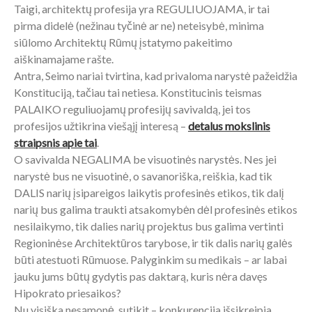
Taigi, architektų profesija yra REGULIUOJAMA, ir tai
pirma didelė (nežinau tyčinė ar ne) neteisybė, minima
siūlomo Architektų Rūmų įstatymo pakeitimo
aiškinamajame rašte.
Antra, Seimo nariai tvirtina, kad privaloma narystė pažeidžia
Konstituciją, tačiau tai netiesa. Konstitucinis teismas
PALAIKO reguliuojamų profesijų savivaldą, jei tos
profesijos užtikrina viešąjį interesą –
detalus mokslinis
straipsnis apie tai
.
O savivalda NEGALIMA be visuotinės narystės. Nes jei
narystė bus ne visuotinė, o savanoriška, reiškia, kad tik
DALIS narių įsipareigos laikytis profesinės etikos, tik dalį
narių bus galima traukti atsakomybėn dėl profesinės etikos
nesilaikymo, tik dalies narių projektus bus galima vertinti
Regioninėse Architektūros tarybose, ir tik dalis narių galės
būti atestuoti Rūmuose. Palyginkim su medikais – ar labai
jauku jums būtų gydytis pas daktarą, kuris nėra davęs
Hipokrato priesaikos?
Nu visiška nesąmonė, sutikit – konkurencija išsikreipia