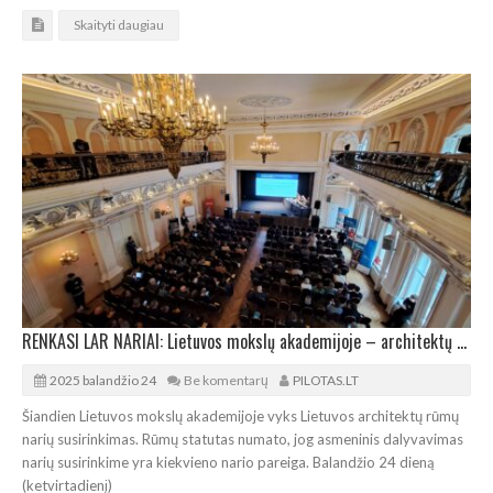
Skaityti daugiau
RENKASI LAR NARIAI: Lietuvos mokslų akademijoje – architektų antplūdis
2025 balandžio 24
Be komentarų
PILOTAS.LT
Šiandien Lietuvos mokslų akademijoje vyks Lietuvos architektų rūmų
narių susirinkimas. Rūmų statutas numato, jog asmeninis dalyvavimas
narių susirinkime yra kiekvieno nario pareiga. Balandžio 24 dieną
(ketvirtadienį)