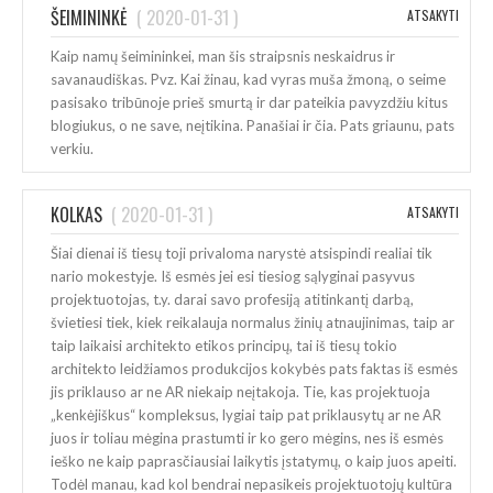
ŠEIMININKĖ
(
2020-01-31
)
ATSAKYTI
Kaip namų šeimininkei, man šis straipsnis neskaidrus ir
savanaudiškas. Pvz. Kai žinau, kad vyras muša žmoną, o seime
pasisako tribūnoje prieš smurtą ir dar pateikia pavyzdžiu kitus
blogiukus, o ne save, neįtikina. Panašiai ir čia. Pats griaunu, pats
verkiu.
KOLKAS
(
2020-01-31
)
ATSAKYTI
Šiai dienai iš tiesų toji privaloma narystė atsispindi realiai tik
nario mokestyje. Iš esmės jei esi tiesiog sąlyginai pasyvus
projektuotojas, t.y. darai savo profesiją atitinkantį darbą,
švietiesi tiek, kiek reikalauja normalus žinių atnaujinimas, taip ar
taip laikaisi architekto etikos principų, tai iš tiesų tokio
architekto leidžiamos produkcijos kokybės pats faktas iš esmės
jis priklauso ar ne AR niekaip neįtakoja. Tie, kas projektuoja
„kenkėjiškus“ kompleksus, lygiai taip pat priklausytų ar ne AR
juos ir toliau mėgina prastumti ir ko gero mėgins, nes iš esmės
ieško ne kaip paprasčiausiai laikytis įstatymų, o kaip juos apeiti.
Todėl manau, kad kol bendrai nepasikeis projektuotojų kultūra