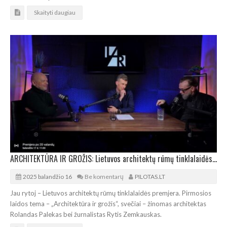
Skaityti daugiau
ARCHITEKTŪRA IR GROŽIS: Lietuvos architektų rūmų tinklalaidės premjera
2025 balandžio 16
Be komentarų
PILOTAS.LT
Jau rytoj – Lietuvos architektų rūmų tinklalaidės premjera. Pirmosios
laidos tema – „Architektūra ir grožis“, svečiai – žinomas architektas
Rolandas Palekas bei žurnalistas Rytis Zemkauskas.