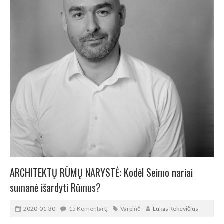
ARCHITEKTŲ RŪMŲ NARYSTĖ: Kodėl Seimo nariai
sumanė išardyti Rūmus?
2020-01-30
15 Komentarų
Varpinė
Lukas Rekevičius