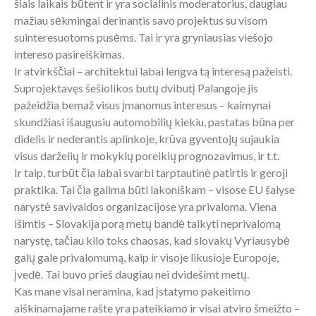
šiais laikais būtent ir yra socialinis moderatorius, daugiau
mažiau sėkmingai derinantis savo projektus su visom
suinteresuotoms pusėms. Tai ir yra gryniausias viešojo
intereso pasireiškimas.
Ir atvirkščiai – architektui labai lengva tą interesą pažeisti.
Suprojektavęs šešiolikos butų dvibutį Palangoje jis
pažeidžia bemaž visus įmanomus interesus – kaimynai
skundžiasi išaugusiu automobilių kiekiu, pastatas būna per
didelis ir nederantis aplinkoje, krūva gyventojų sujaukia
visus darželių ir mokyklų poreikių prognozavimus, ir t.t.
Ir taip, turbūt čia labai svarbi tarptautinė patirtis ir geroji
praktika. Tai čia galima būti lakoniškam – visose EU šalyse
narystė savivaldos organizacijose yra privaloma. Viena
išimtis – Slovakija porą metų bandė taikyti neprivalomą
narystę, tačiau kilo toks chaosas, kad slovakų Vyriausybė
galų gale privalomumą, kaip ir visoje likusioje Europoje,
įvedė. Tai buvo prieš daugiau nei dvidešimt metų.
Kas mane visai neramina, kad įstatymo pakeitimo
aiškinamajame rašte yra pateikiamo ir visai atviro šmeižto –