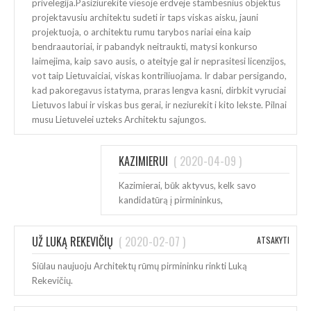
privelegija.Pasiziurekite viesoje erdveje stambesnius objektus
projektavusiu architektu sudeti ir taps viskas aisku, jauni
projektuoja, o architektu rumu tarybos nariai eina kaip
bendraautoriai, ir pabandyk neitraukti, matysi konkurso
laimejima, kaip savo ausis, o ateityje gal ir neprasitesi licenzijos,
vot taip Lietuvaiciai, viskas kontriliuojama. Ir dabar persigando,
kad pakoregavus istatyma, praras lengva kasni, dirbkit vyruciai
Lietuvos labui ir viskas bus gerai, ir neziurekit i kito lekste. Pilnai
musu Lietuvelei uzteks Architektu sajungos.
KAZIMIERUI
(
2020-04-09
)
Kazimierai, būk aktyvus, kelk savo
kandidatūrą į pirmininkus,
UŽ LUKĄ REKEVIČIŲ
(
2020-02-07
)
ATSAKYTI
Siūlau naujuoju Architektų rūmų pirmininku rinkti Luką
Rekevičių.