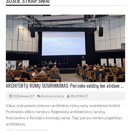
SUSIJE STRAIPSNIAI
ARCHITEKTŲ RŪMŲ SUSIRINKIMAS: Perrinko valdžią bei atidavė pagarbą Audriui Karaliui
2026 kovo 27
Be komentarų
PILOTAS.LT
Vakar įvykusiame Lietuvos architektų rūmų narių susirinkime išrinkti
Profesinės etikos tarybos, Regioninių architektūros tarybų,
Atestavimo ir Revizijos komisijų nariai. Taip pat po mirties pagerbtas
architektas,