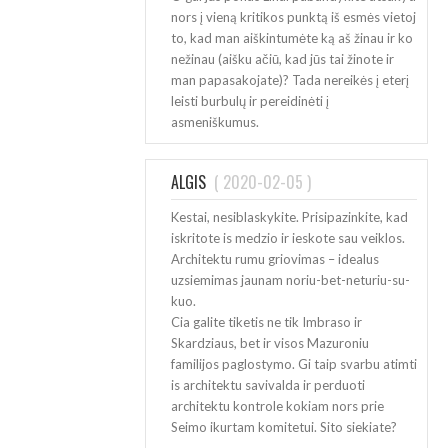
nors į vieną kritikos punktą iš esmės vietoj
to, kad man aiškintumėte ką aš žinau ir ko
nežinau (aišku ačiū, kad jūs tai žinote ir
man papasakojate)? Tada nereikės į eterį
leisti burbulų ir pereidinėti į
asmeniškumus.
ALGIS
(
2020-02-05
)
Kestai, nesiblaskykite. Prisipazinkite, kad
iskritote is medzio ir ieskote sau veiklos.
Architektu rumu griovimas – idealus
uzsiemimas jaunam noriu-bet-neturiu-su-
kuo.
Cia galite tiketis ne tik Imbraso ir
Skardziaus, bet ir visos Mazuroniu
familijos paglostymo. Gi taip svarbu atimti
is architektu savivalda ir perduoti
architektu kontrole kokiam nors prie
Seimo ikurtam komitetui. Sito siekiate?