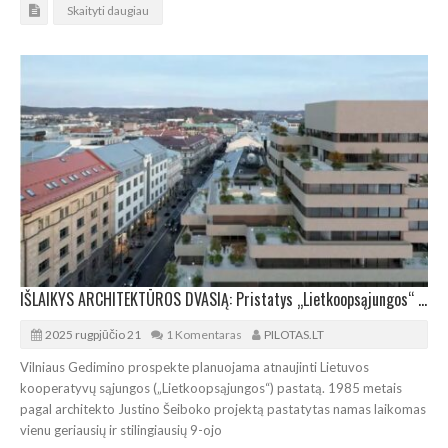
Skaityti daugiau
IŠLAIKYS ARCHITEKTŪROS DVASIĄ: Pristatys „Lietkoopsąjungos“ pastato rekonstrukcijos projektą
2025 rugpjūčio 21
1 Komentaras
PILOTAS.LT
Vilniaus Gedimino prospekte planuojama atnaujinti Lietuvos
kooperatyvų sąjungos („Lietkoopsąjungos“) pastatą. 1985 metais
pagal architekto Justino Šeiboko projektą pastatytas namas laikomas
vienu geriausių ir stilingiausių 9-ojo