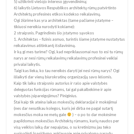
5) užtikrinti viešojo intereso įgyvendinimą;
6) laikytis Lietuvos Respublikos architektų rūmų patvirtinto
Architektų profesinės etikos kodekso reikalavimų.
Ogi žiūrime kas yra architektas (tame pačiame įstatyme –
tikiuosi nereikia nurodyti kokiame):
2 straipsnis. Pagrindinės šio įstatymo sąvokos
1. Architektas – fizinis asmuo, turintis šiame įstatyme nustatytus
reikalavimus atitinkantį išsilavinimą.
Ir ką gi mes turime? Ogi, kad nepriklausomai nuo to esi tu rūmų
narys ar nesi rūmų reikalavimų reikalavimų profesinei veiklai
privalai laikytis.
Taigi kas lieka, ko tau nereikės daryti jei nesi rūmų narys? Ogi
išlaikyti dar vieną biurokratinę organizaciją savo lėšomis.
Kaip tik laiku straipsnio autorius ir rašo apie valstybės
deleguotas funkcijas rūmams, tai gal pakalbėkime ir apie
valstybės įsipareigojimus? Piniginius.
Štai kaip tik ateina laikas mokesčių deklaracijai ir mokėjimui
(nes dar nesutikau kolegos, kuris jei dirba ne pagal sutartį
mokesčius moka ne metų gale
) – o po to dar mokėsime
papildomus mokesčius Architektų rūmams, kurių naudos per
visą veiklos laiką dar nepajutau, o su kretinizmu jau teko
susipažinti (pasiūlymo apklausoje apie privalomą parodų