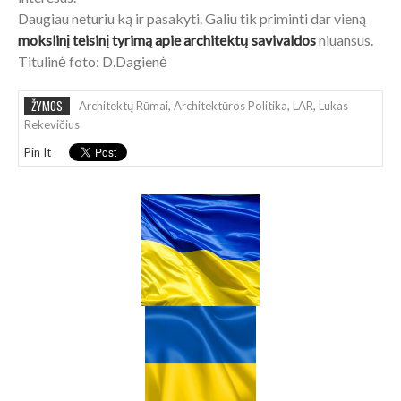
Daugiau neturiu ką ir pasakyti. Galiu tik priminti dar vieną
mokslinį teisinį tyrimą apie architektų savivaldos
niuansus.
Titulinė foto: D.Dagienė
ŽYMOS
Architektų Rūmai
,
Architektūros Politika
,
LAR
,
Lukas
Rekevičius
Pin It