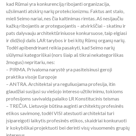
kad Rūmai yra konkurenciją ribojanti organizacija,
užsiimanti atskirų narių protekcionizmu. Faktus ant stalo,
mieli Seimo nariai, nes čia kaltinimas rimtas. Aš nesijaučiu
kažką ribojantis ar proteguojantis – atvirkščiai – skatinu ir
pats dalyvauju architektūriniuose konkursuose, taip elgiasi
ir didžioji dalis LAR tarybos ir bei kitų Rūmų organų narių.
Todėl apibendrinant reikia pasakyti, kad Seimo narių
siūlymui kategoriškai (nors šiaip aš tikrai nekategoriškas
žmogus) nepritariu, nes:
– PIRMA. Privaloma narystė yra pasiteisinusi geroji
praktika visoje Europoje
– ANTRA. Architektai yra reguliuojama profesija, itin
glaudžiai susijusi su viešojo intereso užtikrinimu, tokioms
profesijoms savivaldą palaiko LR Konstitucinis teismas
– TREČIA. Lietuvoje būtina auginti architektų profesinės
etikos savimonę, todėl VISI atestuoti architektai turi
įsipareigoti laikytis profesinės etikos, skaidriai konkuruoti
ir kokybiškai projektuoti bei derinti visų visuomenės grupių
interesus.