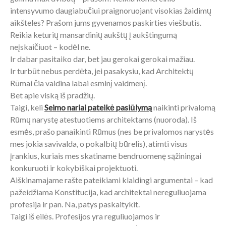
intensyvumo daugiabučiui praignoruojant visokias žaidimų
aikšteles? Prašom jums gyvenamos paskirties viešbutis.
Reikia keturių mansardinių aukštų į aukštingumą
neįskaičiuot – kodėl ne.
Ir dabar pasitaiko dar, bet jau gerokai gerokai mažiau.
Ir turbūt nebus perdėta, jei pasakysiu, kad Architektų
Rūmai čia vaidina labai esminį vaidmenį.
Bet apie viską iš pradžių.
Taigi, keli
Seimo nariai pateikė pasiūlymą
naikinti privalomą
Rūmų narystę atestuotiems architektams (nuoroda). Iš
esmės, prašo panaikinti Rūmus (nes be privalomos narystės
mes jokia savivalda, o pokalbių būrelis), atimti visus
įrankius, kuriais mes skatiname bendruomenę sąžiningai
konkuruoti ir kokybiškai projektuoti.
Aiškinamajame rašte pateikiami klaidingi argumentai – kad
pažeidžiama Konstitucija, kad architektai nereguliuojama
profesija ir pan. Na, patys paskaitykit.
Taigi iš eilės. Profesijos yra reguliuojamos ir