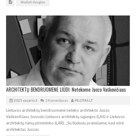
Skaityti daugiau
ARCHITEKTŲ BENDRUOMENĖ LIŪDI: Netekome Juozo Vaškevičiaus
2025 vasario 3
1 Komentaras
PILOTAS.LT
Lietuvos architektų bendruomenė neteko architekto Juozo
Vaškevičiaus, buvusio Lietuvos architektų sąjungos (LAS) ir Lietuvos
architektų rūmų pirmininko (LAR). „Su liūdesiu pranešame, kad mirė
architektas Juozas