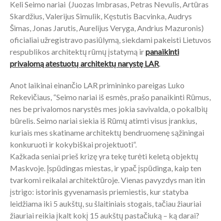
Keli Seimo nariai (Juozas Imbrasas, Petras Nevulis, Artūras
Skardžius, Valerijus Simulik, Kęstutis Bacvinka, Audrys
Šimas, Jonas Jarutis, Aurelijus Veryga, Andrius Mazuronis)
oficialiai užregistravo pasiūlymą, siekdami pakeisti Lietuvos
respublikos architektų rūmų įstatymą ir
panaikinti
privalomą atestuotų architektų narystę LAR
.
Anot laikinai einančio LAR primininko pareigas Luko
Rekevičiaus, “Seimo nariai iš esmės, prašo panaikinti Rūmus,
nes be privalomos narystės mes jokia savivalda, o pokalbių
būrelis. Seimo nariai siekia iš Rūmų atimti visus įrankius,
kuriais mes skatiname architektų bendruomenę sąžiningai
konkuruoti ir kokybiškai projektuoti“.
Kažkada seniai prieš krizę yra tekę turėti keletą objektų
Maskvoje. Įspūdingas miestas, ir ypač įspūdinga, kaip ten
tvarkomi reikalai architektūroje. Vienas pavyzdys man itin
įstrigo: istorinis gyvenamasis priemiestis, kur statyba
leidžiama iki 5 aukštų, su šlaitiniais stogais, tačiau žiauriai
žiauriai reikia įkalt kokį 15 aukštų pastačiuką – ką darai?