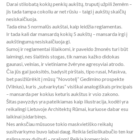
Darai stilobatą kokių penkių aukštų, truputį užpili žemėm –
jis tada tampa cokoliu ar net rūsiu – taigi į aukštų skaičių
nesiskaičiuoja.
Tada eina 5 normalūs aukštai, kaip leidžia reglamentas.
Ir tada kali dar mansardą kokių 5 aukštų – mansarda irgi į
aukštingumą nesiskaičiuoja gi.
Sumoj ir reglamentai išlaikomi, ir paveldo žmonės turi būt
laimingi, nes šlaitinis stogas, tik namas kažko didokas
gaunasi, velnias, ir vietiniame žvėryne agresyviai atrodo.
Čia jūs gal juoksitės, badysit pirštais, tipo rusai, Maskva,
bet pasižiūrėkit į mūsų “Novotelį” Gedimino prospekte
(Vilnius), kuris „sutvarkytas“ visiškai analogiškais principais
– mansarda per kokius keturis aukštus ir vsio zakono.
Šitas pavyzdys yra pateikiamas kaip iliustracija, kodėl yra
reikalingi Lietuvoje Architektų Rūmai, kuriuose dabar esu
laikinai įsidarbinęs.
Nes anksčiau mūsuose tokio maskvietiško reikalų
susitvarkymo buvo labai daug. Reikia šešiolikabučio ten kur
galima max dvibutį – prašom! Reikia komercinio