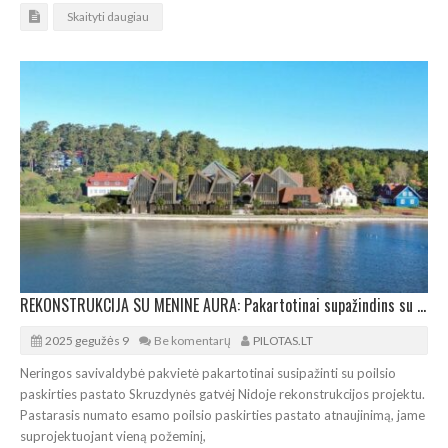
Skaityti daugiau
REKONSTRUKCIJA SU MENINE AURA: Pakartotinai supažindins su poilsinės Nidoje projektu
2025 gegužės 9
Be komentarų
PILOTAS.LT
Neringos savivaldybė pakvietė pakartotinai susipažinti su poilsio
paskirties pastato Skruzdynės gatvėj Nidoje rekonstrukcijos projektu.
Pastarasis numato esamo poilsio paskirties pastato atnaujinimą, jame
suprojektuojant vieną požeminį,