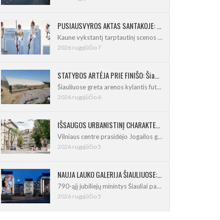
PUSIAUSVYROS AKTAS SANTAKOJE: „ConTempo 2026“ uždarys sudėtingas pasirodymas 8 m aukštyje
Kaune vykstantį tarptautinį scenos menų
2026 rugpjūčio 7
STATYBOS ARTĖJA PRIE FINIŠO: Šiaulių futbolo ir regbio maniežas įgavo kontūrus
Šiauliuose greta arenos kylantis futbolo
2026 rugpjūčio 6
IŠSAUGOS URBANISTINĮ CHARAKTERĮ: Vilniuje pradėtas Jogailos gatvės remontas
Vilniaus centre prasidėjo Jogailos gatvės
2026 rugpjūčio 5
NAUJA LAUKO GALERIJA ŠIAULIUOSE: Pirmoje ekspozicijoje – Eduardo Juchnevičiaus kūryba
790-ąjį jubiliejų minintys Šiauliai pasipildo
2026 rugpjūčio 5