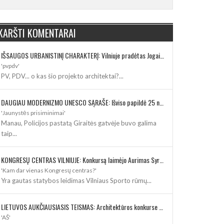
KARŠTI KOMENTARAI
IŠSAUGOS URBANISTINĮ CHARAKTERĮ: Vilniuje pradėtas Jogailos gatvės remontas
'pvpdv'
PV, PDV... o kas šio projekto architektai?...
DAUGIAU MODERNIZMO UNESCO SĄRAŠE: Išviso papildė 25 nauji paveldo objektai
'Jaunystės prisiminimai'
Manau, Policijos pastatą Giraitės gatvėje buvo galima
taip...
KONGRESŲ CENTRAS VILNIUJE: Konkursą laimėjo Aurimas Syrusas su „IMPLMNT architects“
'Kam dar vienas Kongresų centras?'
Yra gautas statybos leidimas Vilniaus Sporto rūmų...
LIETUVOS AUKČIAUSIASIS TEISMAS: Architektūros konkurse varžosi 8 rekonstrukcijos vizijos
'AŠ'