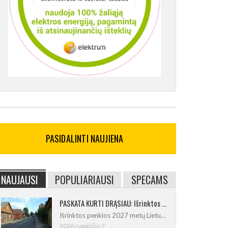
PASIDALINTI NAUJIENA
NAUJAUSI
POPULIARIAUSI
SPECAMS
PASKATA KURTI DRĄSIAU: Išrinktos 2027-ųjų Lietuvos mažosios kultūros sostinės
Išrinktos penkios 2027 metų Lietuvos
2026 rugpjūčio 7