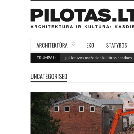
ARCHITEKTŪRA
EKO
STATYBOS
SIAU: Išrinktos 2027-ųjų Lietuvos mažosios kultūros sostinės
TRUMPAI :
(2026 rugpj
UNCATEGORISED