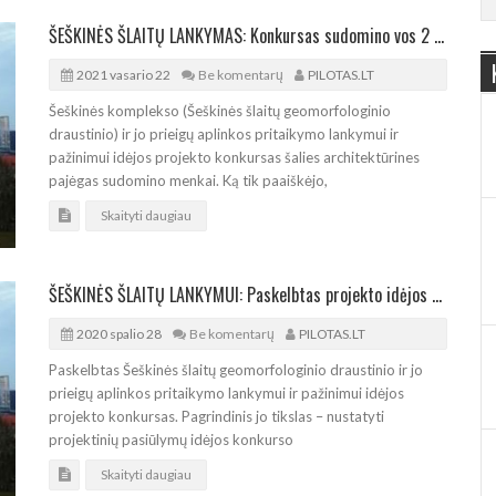
ŠEŠKINĖS ŠLAITŲ LANKYMAS: Konkursas sudomino vos 2 projektuotojų grupes
2021 vasario 22
Be komentarų
PILOTAS.LT
Šeškinės komplekso (Šeškinės šlaitų geomorfologinio
draustinio) ir jo prieigų aplinkos pritaikymo lankymui ir
pažinimui idėjos projekto konkursas šalies architektūrines
pajėgas sudomino menkai. Ką tik paaiškėjo,
Skaityti daugiau
ŠEŠKINĖS ŠLAITŲ LANKYMUI: Paskelbtas projekto idėjos konkursas
2020 spalio 28
Be komentarų
PILOTAS.LT
Paskelbtas Šeškinės šlaitų geomorfologinio draustinio ir jo
prieigų aplinkos pritaikymo lankymui ir pažinimui idėjos
projekto konkursas. Pagrindinis jo tikslas – nustatyti
projektinių pasiūlymų idėjos konkurso
Skaityti daugiau