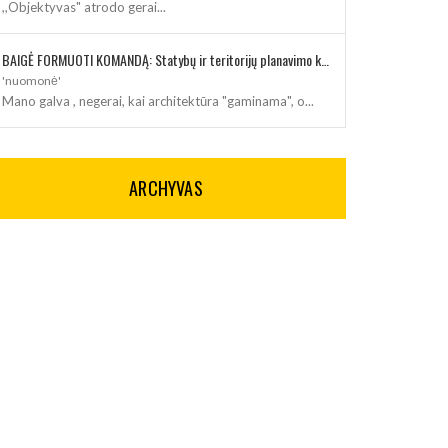
,,Objektyvas" atrodo gerai...
BAIGĖ FORMUOTI KOMANDĄ: Statybų ir teritorijų planavimo klausimus kuruos architektė
'nuomonė'
Mano galva , negerai, kai architektūra "gaminama", o...
ARCHYVAS