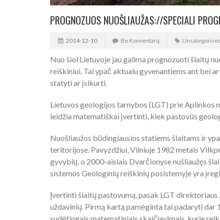
PROGNOZUOS NUOŠLIAUŽAS://SPECIALI PROG
2014-12-10
Be Komentarų
Uncategorise
Nuo šiol Lietuvoje jau galima prognozuoti šlaitų nu
reiškiniui. Tai ypač aktualu gyvenantiems ant bei art
statyti ar įsikurti.
Lietuvos geologijos tarnybos (LGT) prie Aplinkos m
leidžia matematiškai įvertinti, kiek pastovūs geolog
Nuošliaužos būdingiausios statiems šlaitams ir ypač
teritorijose. Pavyzdžiui, Vilniuje 1982 metais Vil
gyvybių, o 2000-aisiais Dvarčionyse nušliaužęs šla
sistemos Geologinių reiškinių posistemyje yra įreg
Įvertinti šlaitų pastovumą, pasak LGT direktoriaus 
uždavinių. Pirmą kartą pamėginta tai padaryti dar 
sudėtingais matematiniais skaičiavimais, kurie reik