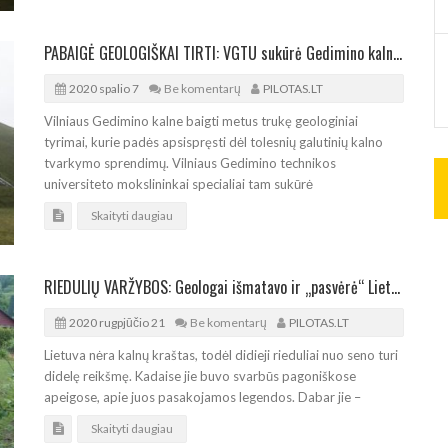
PABAIGĖ GEOLOGIŠKAI TIRTI: VGTU sukūrė Gedimino kalno 3D modelį
2020 spalio 7
Be komentarų
PILOTAS.LT
Vilniaus Gedimino kalne baigti metus trukę geologiniai
tyrimai, kurie padės apsispręsti dėl tolesnių galutinių kalno
tvarkymo sprendimų. Vilniaus Gedimino technikos
universiteto mokslininkai specialiai tam sukūrė
Skaityti daugiau
RIEDULIŲ VARŽYBOS: Geologai išmatavo ir „pasvėrė“ Lietuvos gamtos galiūnus
2020 rugpjūčio 21
Be komentarų
PILOTAS.LT
Lietuva nėra kalnų kraštas, todėl didieji rieduliai nuo seno turi
didelę reikšmę. Kadaise jie buvo svarbūs pagoniškose
apeigose, apie juos pasakojamos legendos. Dabar jie –
Skaityti daugiau