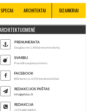
SPECAI:
ARCHITEKTAI
DIZAINERIAI
ARCHITEKTUOMENĖ
PRENUMERATA
Daugiau nei 1.600 prenumeratorių
SVARBU
Pranešk naujieną visiems
FACEBOOK
Būk kartu su 4 292 bendraminčiais
REDAKCIJOS PAŠTAS
info@pilotas.lt
REDAKCIJA
+370 680 44001