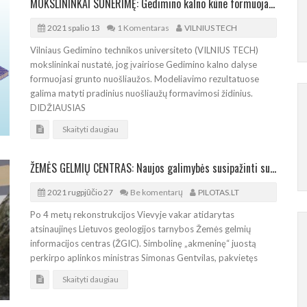
MOKSLININKAI SUNERIMĘ: Gedimino kalno kūne formuojasi nuošliaužos
2021 spalio 13
1 Komentaras
VILNIUS TECH
Vilniaus Gedimino technikos universiteto (VILNIUS TECH)
mokslininkai nustatė, jog įvairiose Gedimino kalno dalyse
formuojasi grunto nuošliaužos. Modeliavimo rezultatuose
galima matyti pradinius nuošliaužų formavimosi židinius.
DIDŽIAUSIAS
Skaityti daugiau
ŽEMĖS GELMIŲ CENTRAS: Naujos galimybės susipažinti su Lietuvos žemės gelmėmis
2021 rugpjūčio 27
Be komentarų
PILOTAS.LT
Po 4 metų rekonstrukcijos Vievyje vakar atidarytas
atsinaujinęs Lietuvos geologijos tarnybos Žemės gelmių
informacijos centras (ŽGIC). Simbolinę „akmeninę“ juostą
perkirpo aplinkos ministras Simonas Gentvilas, pakvietęs
Skaityti daugiau