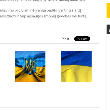
liavimo programinė įranga padės įvertinti šlaitų
abilizuoti ir taip apsaugos žmonių gyvybes bei turtą.
Pin It