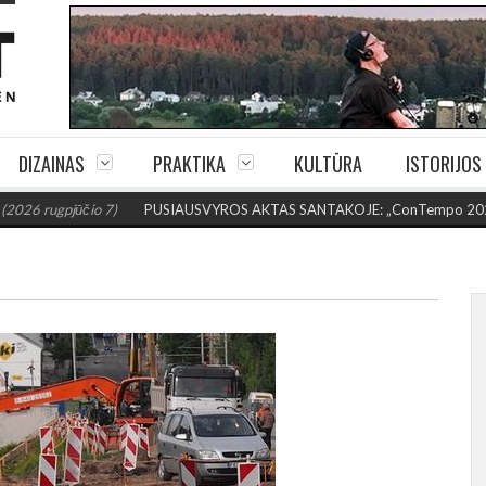
DIZAINAS
PRAKTIKA
KULTŪRA
ISTORIJOS
ūčio 7)
PUSIAUSVYROS AKTAS SANTAKOJE: „ConTempo 2026“ uždarys su