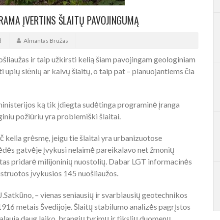
RAMA ĮVERTINS ŠLAITŲ PAVOJINGUMĄ
d
Almantas Bružas
ošliaužas ir taip užkirsti kelią šiam pavojingam geologiniam
i upių slėnių ar kalvų šlaitų, o taip pat – planuojantiems čia
inisterijos ką tik įdiegta sudėtinga programinė įranga
iniu požiūriu yra problemiški šlaitai.
 kelia grėsmę, jeigu tie šlaitai yra urbanizuotose
kpėdės gatvėje įvykusi nelaimė pareikalavo net žmonių
itas pridarė milijoninių nuostolių. Dabar LGT informacinės
istruotos įvykusios 145 nuošliaužos.
J.Satkūno, – vienas seniausių ir svarbiausių geotechnikos
1916 metais Švedijoje. Šlaitų stabilumo analizės pagrįstos
alauja daug laiko, brangių tyrimų ir tikslių duomenų.