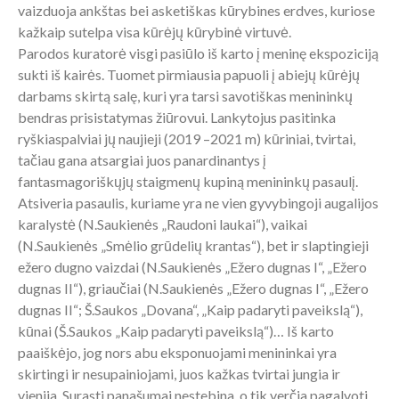
vaizduoja ankštas bei asketiškas kūrybines erdves, kuriose
kažkaip sutelpa visa kūrėjų kūrybinė virtuvė.
Parodos kuratorė visgi pasiūlo iš karto į meninę ekspoziciją
sukti iš kairės. Tuomet pirmiausia papuoli į abiejų kūrėjų
darbams skirtą salę, kuri yra tarsi savotiškas menininkų
bendras prisistatymas žiūrovui. Lankytojus pasitinka
ryškiaspalviai jų naujieji (2019 –2021 m) kūriniai, tvirtai,
tačiau gana atsargiai juos panardinantys į
fantasmagoriškųjų staigmenų kupiną menininkų pasaulį.
Atsiveria pasaulis, kuriame yra ne vien gyvybingoji augalijos
karalystė (N.Saukienės „Raudoni laukai“), vaikai
(N.Saukienės „Smėlio grūdelių krantas“), bet ir slaptingieji
ežero dugno vaizdai (N.Saukienės „Ežero dugnas I“, „Ežero
dugnas II“), griaučiai (N.Saukienės „Ežero dugnas I“, „Ežero
dugnas II“; Š.Saukos „Dovana“, „Kaip padaryti paveikslą“),
kūnai (Š.Saukos „Kaip padaryti paveikslą“)… Iš karto
paaiškėjo, jog nors abu eksponuojami menininkai yra
skirtingi ir nesupainiojami, juos kažkas tvirtai jungia ir
vienija. Surasti panašumai nestebina, o tik verčia pagalvoti,