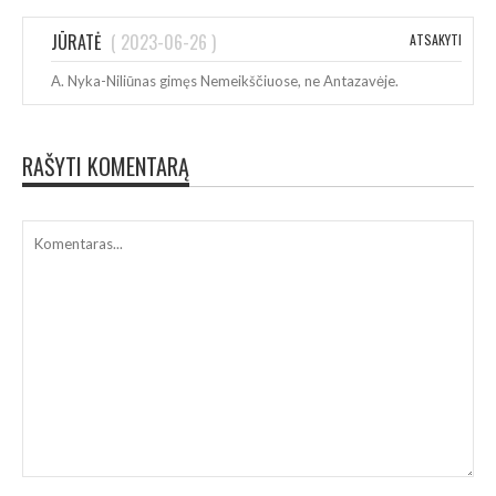
JŪRATĖ
(
2023-06-26
)
ATSAKYTI
A. Nyka-Niliūnas gimęs Nemeikščiuose, ne Antazavėje.
RAŠYTI KOMENTARĄ