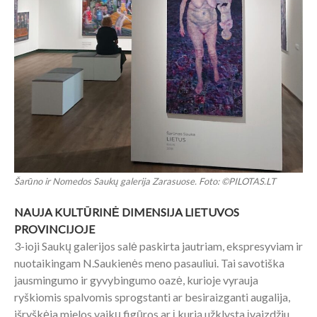
Šarūno ir Nomedos Saukų galerija Zarasuose. Foto: ©PILOTAS.LT
NAUJA KULTŪRINĖ DIMENSIJA LIETUVOS
PROVINCIJOJE
3-ioji Saukų galerijos salė paskirta jautriam, ekspresyviam ir
nuotaikingam N.Saukienės meno pasauliui. Tai savotiška
jausmingumo ir gyvybingumo oazė, kurioje vyrauja
ryškiomis spalvomis sprogstanti ar besiraizganti augalija,
išryškėja mielos vaikų figūros ar į kurią užklysta įvaizdžiu