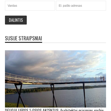
SUSIJE STRAIPSNIAI
DĖLIOJA LIEPOS 1-OSIOS AKCENTUS: Architektai prisimins garbius kolegas bei jungsis bendrai kelionei