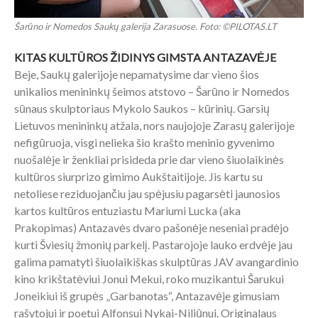
Šarūno ir Nomedos Saukų galerija Zarasuose. Foto: ©PILOTAS.LT
KITAS KULTŪROS ŽIDINYS GIMSTA ANTAZAVĖJE
Beje, Saukų galerijoje nepamatysime dar vieno šios
unikalios menininkų šeimos atstovo – Šarūno ir Nomedos
sūnaus skulptoriaus Mykolo Saukos – kūrinių. Garsių
Lietuvos menininkų atžala, nors naujojoje Zarasų galerijoje
nefigūruoja, visgi nelieka šio krašto meninio gyvenimo
nuošalėje ir ženkliai prisideda prie dar vieno šiuolaikinės
kultūros siurprizo gimimo Aukštaitijoje. Jis kartu su
netoliese reziduojančiu jau spėjusiu pagarsėti jaunosios
kartos kultūros entuziastu Mariumi Lucka (aka
Prakopimas) Antazavės dvaro pašonėje neseniai pradėjo
kurti Šviesių žmonių parkelį. Pastarojoje lauko erdvėje jau
galima pamatyti šiuolaikiškas skulptūras JAV avangardinio
kino krikštatėviui Jonui Mekui, roko muzikantui Šarukui
Joneikiui iš grupės „Garbanotas“, Antazavėje gimusiam
rašytojui ir poetui Alfonsui Nykai-Niliūnui. Originalaus