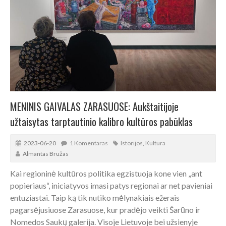
MENINIS GAIVALAS ZARASUOSE: Aukštaitijoje
užtaisytas tarptautinio kalibro kultūros pabūklas
2023-06-20
1 Komentaras
Istorijos
,
Kultūra
Almantas Bružas
Kai regioninė kultūros politika egzistuoja kone vien „ant
popieriaus“, iniciatyvos imasi patys regionai ar net pavieniai
entuziastai. Taip ką tik nutiko mėlynakiais ežerais
pagarsėjusiuose Zarasuose, kur pradėjo veikti Šarūno ir
Nomedos Saukų galerija. Visoje Lietuvoje bei užsienyje