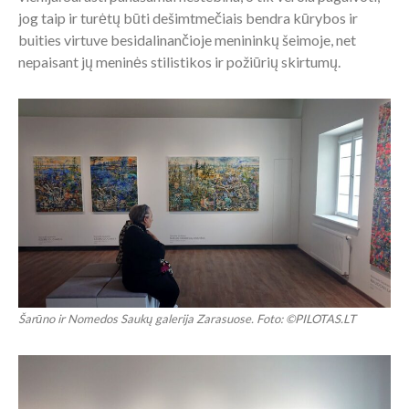
jog taip ir turėtų būti dešimtmečiais bendra kūrybos ir
buities virtuve besidalinančioje menininkų šeimoje, net
nepaisant jų meninės stilistikos ir požiūrių skirtumų.
Šarūno ir Nomedos Saukų galerija Zarasuose. Foto: ©PILOTAS.LT