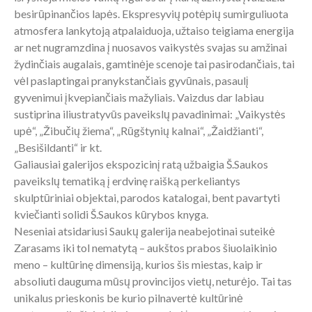
besirūpinančios lapės. Ekspresyvių potėpių sumirguliuota
atmosfera lankytoją atpalaiduoja, užtaiso teigiama energija
ar net nugramzdina į nuosavos vaikystės svajas su amžinai
žydinčiais augalais, gamtinėje scenoje tai pasirodančiais, tai
vėl paslaptingai pranykstančiais gyvūnais, pasaulį
gyvenimui įkvepiančiais mažyliais. Vaizdus dar labiau
sustiprina iliustratyvūs paveikslų pavadinimai: „Vaikystės
upė“, „Žibučių žiema“, „Rūgštynių kalnai“, „Žaidžianti“,
„Besišildanti“ ir kt.
Galiausiai galerijos ekspozicinį ratą užbaigia Š.Saukos
paveikslų tematiką į erdvinę raišką perkeliantys
skulptūriniai objektai, parodos katalogai, bent pavartyti
kviečianti solidi Š.Saukos kūrybos knyga.
Neseniai atsidariusi Saukų galerija neabejotinai suteikė
Zarasams iki tol nematytą – aukštos prabos šiuolaikinio
meno – kultūrinę dimensiją, kurios šis miestas, kaip ir
absoliuti dauguma mūsų provincijos vietų, neturėjo. Tai tas
unikalus prieskonis be kurio pilnavertė kultūrinė