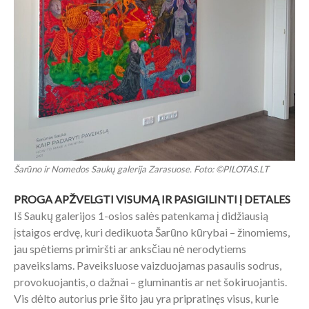
Šarūno ir Nomedos Saukų galerija Zarasuose. Foto: ©PILOTAS.LT
PROGA APŽVELGTI VISUMĄ IR PASIGILINTI Į DETALES
Iš Saukų galerijos 1-osios salės patenkama į didžiausią
įstaigos erdvę, kuri dedikuota Šarūno kūrybai – žinomiems,
jau spėtiems primiršti ar anksčiau nė nerodytiems
paveikslams. Paveiksluose vaizduojamas pasaulis sodrus,
provokuojantis, o dažnai – gluminantis ar net šokiruojantis.
Vis dėlto autorius prie šito jau yra pripratinęs visus, kurie