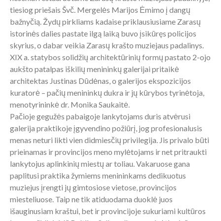
tiesiog priešais Švč. Mergelės Marijos Ėmimo į dangų
bažnyčią. Žydų pirkliams kadaise priklausiusiame Zarasų
istorinės dalies pastate ilgą laiką buvo įsikūręs policijos
skyrius, o dabar veikia Zarasų krašto muziejaus padalinys.
XIX a. statybos solidžių architektūrinių formų pastato 2-ojo
aukšto patalpas iškilių menininkų galerijai pritaikė
architektas Justinas Dūdėnas, o galerijos ekspozicijos
kuratorė – pačių menininkų dukra ir jų kūrybos tyrinėtoja,
menotyrininkė dr. Monika Saukaitė.
Pačioje gegužės pabaigoje lankytojams duris atvėrusi
galerija praktikoje įgyvendino požiūrį, jog profesionalusis
menas neturi likti vien didmiesčių privilegija. Jis privalo būti
prieinamas ir provincijos meno mylėtojams ir net pritraukti
lankytojus aplinkinių miestų ar toliau. Vakaruose gana
paplitusi praktika žymiems menininkams dedikuotus
muziejus įrengti jų gimtosiose vietose, provincijos
miesteliuose. Taip ne tik atiduodama duoklė juos
išauginusiam kraštui, bet ir provincijoje sukuriami kultūros