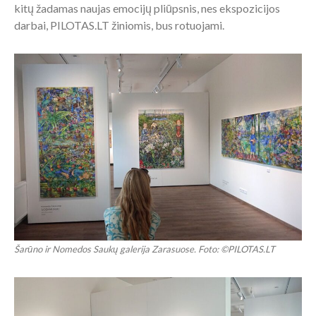
kitų žadamas naujas emocijų pliūpsnis, nes ekspozicijos
darbai, PILOTAS.LT žiniomis, bus rotuojami.
Šarūno ir Nomedos Saukų galerija Zarasuose. Foto: ©PILOTAS.LT