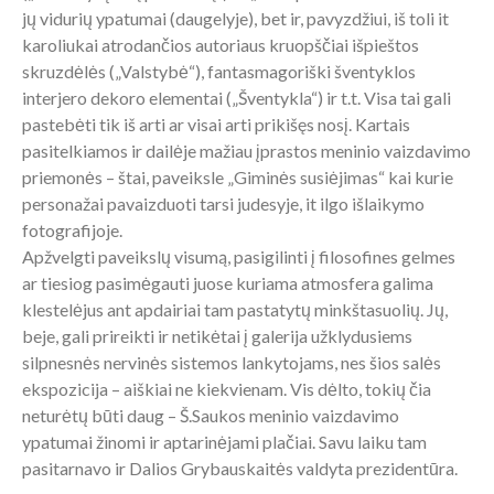
jų vidurių ypatumai (daugelyje), bet ir, pavyzdžiui, iš toli it
karoliukai atrodančios autoriaus kruopščiai išpieštos
skruzdėlės („Valstybė“), fantasmagoriški šventyklos
interjero dekoro elementai („Šventykla“) ir t.t. Visa tai gali
pastebėti tik iš arti ar visai arti prikišęs nosį. Kartais
pasitelkiamos ir dailėje mažiau įprastos meninio vaizdavimo
priemonės – štai, paveiksle „Giminės susiėjimas“ kai kurie
personažai pavaizduoti tarsi judesyje, it ilgo išlaikymo
fotografijoje.
Apžvelgti paveikslų visumą, pasigilinti į filosofines gelmes
ar tiesiog pasimėgauti juose kuriama atmosfera galima
klestelėjus ant apdairiai tam pastatytų minkštasuolių. Jų,
beje, gali prireikti ir netikėtai į galerija užklydusiems
silpnesnės nervinės sistemos lankytojams, nes šios salės
ekspozicija – aiškiai ne kiekvienam. Vis dėlto, tokių čia
neturėtų būti daug – Š.Saukos meninio vaizdavimo
ypatumai žinomi ir aptarinėjami plačiai. Savu laiku tam
pasitarnavo ir Dalios Grybauskaitės valdyta prezidentūra.