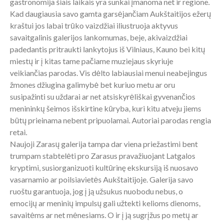
gastronomija šiais laikais yra sunkai įmanoma net ir regione.
Kad daugiausia savo gamta garsėjančiam Aukštaitijos ežerų
kraštui jos labai trūko vaizdžiai iliustruoja aktyvus
savaitgalinis galerijos lankomumas, beje, akivaizdžiai
padedantis pritraukti lankytojus iš Vilniaus, Kauno bei kitų
miestų ir į kitas tame pačiame muziejaus skyriuje
veikiančias parodas. Vis dėlto labiausiai menui neabejingus
žmones džiugina galimybė bet kuriuo metu ar oru
susipažinti su uždarai ar net atsiskyrėliškai gyvenančios
menininkų šeimos išskirtine kūryba, kuri kitu atveju jiems
būtų prieinama nebent pripuolamai. Autoriai parodas rengia
retai.
Naujoji Zarasų galerija tampa dar viena priežastimi bent
trumpam stabtelėti pro Zarasus pravažiuojant Latgalos
kryptimi, susiorganizuoti kultūrinę ekskursiją iš nuosavo
vasarnamio ar poilsiavietės Aukštaitijoje. Galerija savo
ruoštu garantuoja, jog į ją užsukus nuobodu nebus, o
emocijų ar meninių impulsų gali užtekti kelioms dienoms,
savaitėms ar net mėnesiams. O ir į ją sugrįžus po metų ar