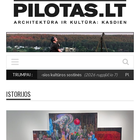
mažosios kultūros sostinės
TRUMPAI :
(2026 rugpjūčio 7)
PUSIAUSVYROS AKTAS SAN
ISTORIJOS