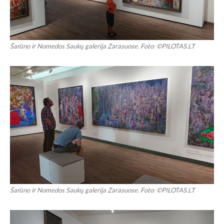
Šarūno ir Nomedos Saukų galerija Zarasuose. Foto: ©PILOTAS.LT
Šarūno ir Nomedos Saukų galerija Zarasuose. Foto: ©PILOTAS.LT