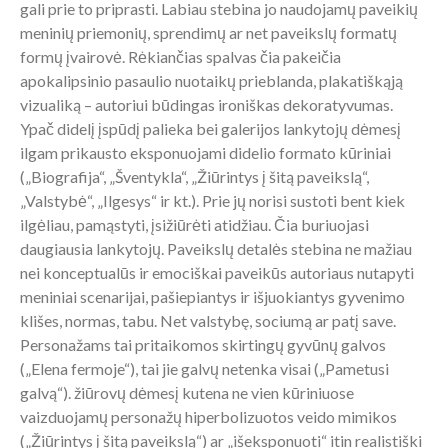
gali prie to priprasti. Labiau stebina jo naudojamų paveikių
meninių priemonių, sprendimų ar net paveikslų formatų
formų įvairovė. Rėkiančias spalvas čia pakeičia
apokalipsinio pasaulio nuotaikų prieblanda, plakatiškąją
vizualiką – autoriui būdingas ironiškas dekoratyvumas.
Ypač didelį įspūdį palieka bei galerijos lankytojų dėmesį
ilgam prikausto eksponuojami didelio formato kūriniai
(„Biografija“, „Šventykla“, „Žiūrintys į šitą paveikslą“,
„Valstybė“, „Ilgesys“ ir kt.). Prie jų norisi sustoti bent kiek
ilgėliau, pamąstyti, įsižiūrėti atidžiau. Čia buriuojasi
daugiausia lankytojų. Paveikslų detalės stebina ne mažiau
nei konceptualūs ir emociškai paveikūs autoriaus nutapyti
meniniai scenarijai, pašiepiantys ir išjuokiantys gyvenimo
klišes, normas, tabu. Net valstybę, sociumą ar patį save.
Personažams tai pritaikomos skirtingų gyvūnų galvos
(„Elena fermoje“), tai jie galvų netenka visai („Pametusi
galvą“). žiūrovų dėmesį kutena ne vien kūriniuose
vaizduojamų personažų hiperbolizuotos veido mimikos
(„Žiūrintys į šitą paveikslą“) ar „išeksponuoti“ itin realistiški