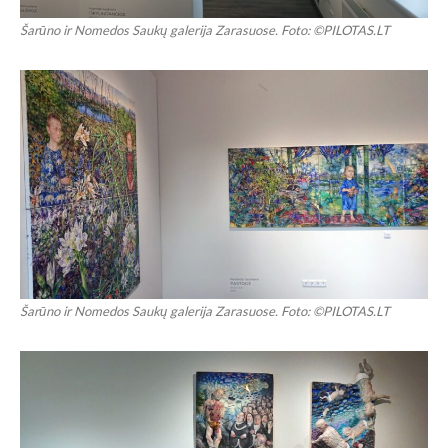
Šarūno ir Nomedos Saukų galerija Zarasuose. Foto: ©PILOTAS.LT
Šarūno ir Nomedos Saukų galerija Zarasuose. Foto: ©PILOTAS.LT