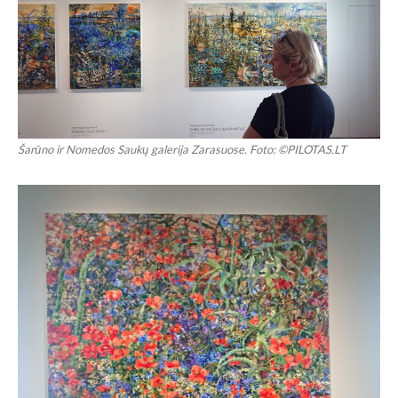
Šarūno ir Nomedos Saukų galerija Zarasuose. Foto: ©PILOTAS.LT