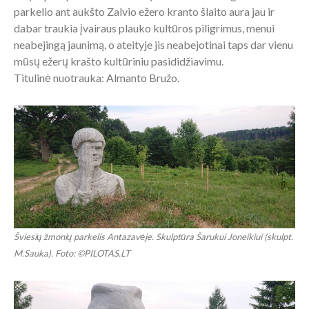
parkelio ant aukšto Zalvio ežero kranto šlaito aura jau ir
dabar traukia įvairaus plauko kultūros piligrimus, menui
neabejingą jaunimą, o ateityje jis neabejotinai taps dar vienu
mūsų ežerų krašto kultūriniu pasididžiavimu.
Titulinė nuotrauka: Almanto Bružo.
Šviesių žmonių parkelis Antazavėje. Skulptūra Šarukui Joneikiui (skulpt.
M.Sauka). Foto: ©PILOTAS.LT