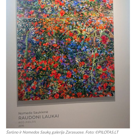
Šarūno ir Nomedos Saukų galerija Zarasuose. Foto: ©PILOTAS.LT