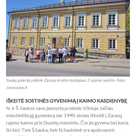
Saukų galerija įsikūrė Zarasų krašto muziejaus 2-ajame aukšte. Foto:
zarasuose.lt
IŠKEITĖ SOSTINĖS GYVENIMĄ Į KAIMO KASDIENYBĘ
N. ir Š. Saukos savo jaunystę praleido Vilniuje, tačiau
miestietiškąjį gyvenimą dar 1990-aisiais iškeitė į Zarasų
rajono kaimo prie Dusetų miestelio. Čia jie gyvena bei kuria
iki šiol. Tiek Š.Sauka, tiek N.Saukienė yra apdovanoti