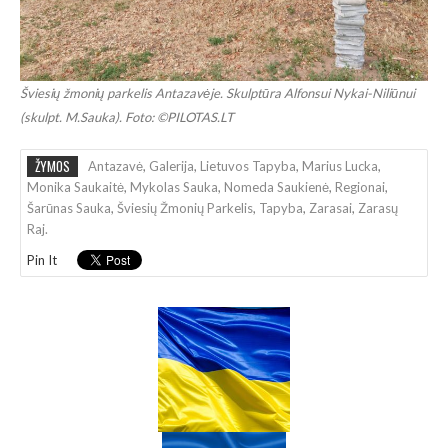
Šviesių žmonių parkelis Antazavėje. Skulptūra Alfonsui Nykai-Niliūnui
(skulpt. M.Sauka). Foto: ©PILOTAS.LT
ŽYMOS
Antazavė
,
Galerija
,
Lietuvos Tapyba
,
Marius Lucka
,
Monika Saukaitė
,
Mykolas Sauka
,
Nomeda Saukienė
,
Regionai
,
Šarūnas Sauka
,
Šviesių Žmonių Parkelis
,
Tapyba
,
Zarasai
,
Zarasų
Raj.
Pin It