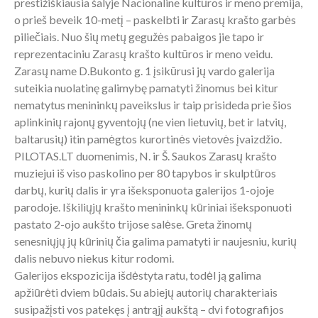
prestižiškiausia šalyje Nacionaline kultūros ir meno premija,
o prieš beveik 10-metį – paskelbti ir Zarasų krašto garbės
piliečiais. Nuo šių metų gegužės pabaigos jie tapo ir
reprezentaciniu Zarasų krašto kultūros ir meno veidu.
Zarasų name D.Bukonto g. 1 įsikūrusi jų vardo galerija
suteikia nuolatinę galimybę pamatyti žinomus bei kitur
nematytus menininkų paveikslus ir taip prisideda prie šios
aplinkinių rajonų gyventojų (ne vien lietuvių, bet ir latvių,
baltarusių) itin pamėgtos kurortinės vietovės įvaizdžio.
PILOTAS.LT duomenimis, N. ir Š. Saukos Zarasų krašto
muziejui iš viso paskolino per 80 tapybos ir skulptūros
darbų, kurių dalis ir yra išeksponuota galerijos 1-ojoje
parodoje. Iškiliųjų krašto menininkų kūriniai išeksponuoti
pastato 2-ojo aukšto trijose salėse. Greta žinomų
senesniųjų jų kūrinių čia galima pamatyti ir naujesniu, kurių
dalis nebuvo niekus kitur rodomi.
Galerijos ekspozicija išdėstyta ratu, todėl ją galima
apžiūrėti dviem būdais. Su abiejų autorių charakteriais
susipažįsti vos patekęs į antrąjį aukštą – dvi fotografijos