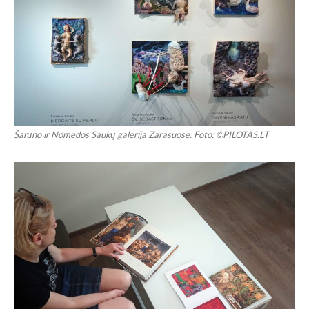
Šarūno ir Nomedos Saukų galerija Zarasuose. Foto: ©PILOTAS.LT