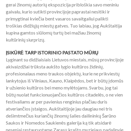
gerai žinomų autorių ekspozicija pribloškia savo meniniu
gaivalu, kurio sutikti provincijoje paprastai nesitiki ir
primygtinai kviečia bent vasaros savaitgaliui palikti
troškias didžiųjų miestų gatves. Tuo labiau, jog Aukštaitija
kupina gamtos siūlomų turtų bei mažiau žinomų
kultūrinių siurprizų.
ĮSIKŪRĖ TARP ISTORINIO PASTATO MŪRŲ
Lyginant su didžiaisiais Lietuvos miestais, mūsų provincijoje
akivaizdžiai trūksta aukšto lygio kultūros židinių,
profesionalaus meno traukos objektų, kurie ne prikviestų
lankytojus iš Vilniaus, Kauno, Klaipėdos, bet ir būtų įdomūs
ir užsienio kultūros bei meno mylėtojams. Svarbu, jog tai
būtų nuolat funkcionuojančios kultūros citadelės, o ne vien
festivaliams ar per pavienius renginius plačiau duris
atveriančios įstaigos. Aukštaitijoje jau daugiau nei tris
dešimtmečius kuriančių žinomų šalies dailininkų Šarūno
Saukos ir Nomedos Saukienės galerija ką tik atsidarė
neseniai restauruotame Zarasų krašto muziejaus padalinyje,