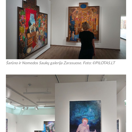
Šarūno ir Nomedos Saukų galerija Zarasuose. Foto: ©PILOTAS.LT