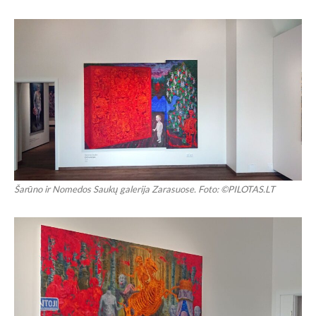
Šarūno ir Nomedos Saukų galerija Zarasuose. Foto: ©PILOTAS.LT