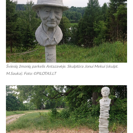
Šviesių žmonių parkelis Antazavėje. Skulptūra Jonui Mekui (skulpt.
M.Sauka). Foto: ©PILOTAS.LT