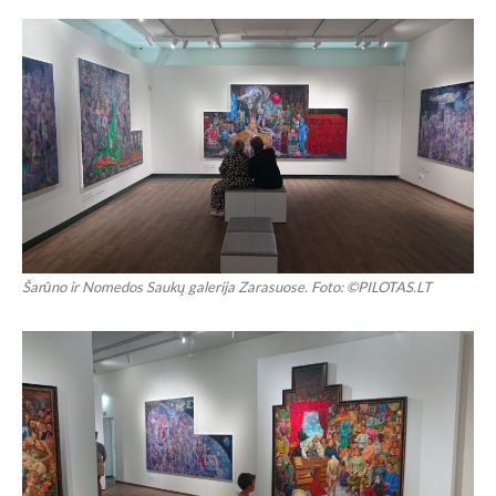
Šarūno ir Nomedos Saukų galerija Zarasuose. Foto: ©PILOTAS.LT