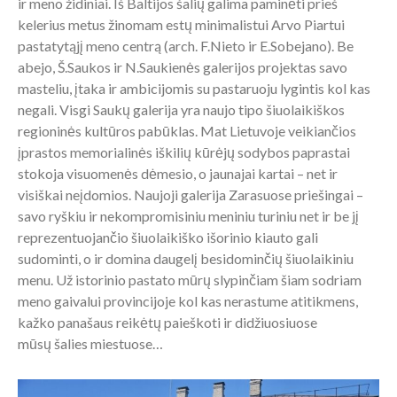
ir meno židiniai. Iš Baltijos šalių galima paminėti prieš
kelerius metus žinomam estų minimalistui Arvo Piartui
pastatytąjį meno centrą (arch. F.Nieto ir E.Sobejano). Be
abejo, Š.Saukos ir N.Saukienės galerijos projektas savo
masteliu, įtaka ir ambicijomis su pastaruoju lygintis kol kas
negali. Visgi Saukų galerija yra naujo tipo šiuolaikiškos
regioninės kultūros pabūklas. Mat Lietuvoje veikiančios
įprastos memorialinės iškilių kūrėjų sodybos paprastai
stokoja visuomenės dėmesio, o jaunajai kartai – net ir
visiškai neįdomios. Naujoji galerija Zarasuose priešingai –
savo ryškiu ir nekompromisiniu meniniu turiniu net ir be jį
reprezentuojančio šiuolaikiško išorinio kiauto gali
sudominti, o ir domina daugelį besidominčių šiuolaikiniu
menu. Už istorinio pastato mūrų slypinčiam šiam sodriam
meno gaivalui provincijoje kol kas nerastume atitikmens,
kažko panašaus reikėtų paieškoti ir didžiuosiuose
mūsų šalies miestuose…