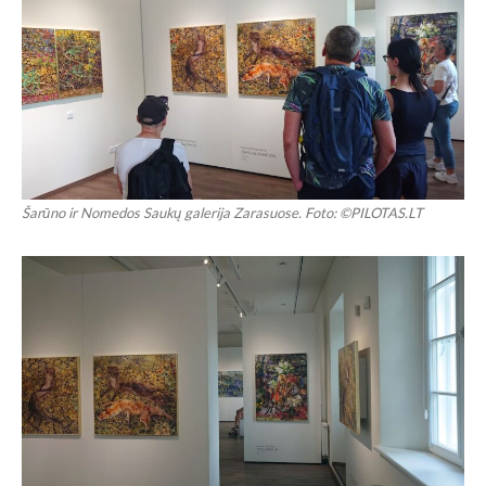
Šarūno ir Nomedos Saukų galerija Zarasuose. Foto: ©PILOTAS.LT