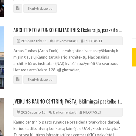
Skaityti daugiau
ARCHITEKTO A.FUNKO GIMTADIENIS: Ekskursija, paskaita ir diskusija Kaune
2026 vasario 11
Be komentarų
PILOTAS.LT
Arnas Funkas (Arno Funk) – neabejotinai vienas ryškiausių ir
mįslingiausių Kauno tarpukario architektų. Nacionalinis
architektūros institutas (NAI) kviečia pažymėti šio svarbaus
Lietuvos architekto 128-ąjį gimtadienį.
Skaityti daugiau
ĮVEIKLINS KAUNO CENTRINĮ PAŠTĄ: Iškilmingai paskelbė tvarkybos darbų pradžią
2026 sausio 15
Be komentarų
PILOTAS.LT
Kauno centrinio pašto rūmuose prasideda tvarkybos darbai,
kuriuos atliks atvirą konkursą laimėjusi UAB „Ekstra statyba“.
Ta proga Kultūros infrastruktūros centras (KIC) pakvietė į