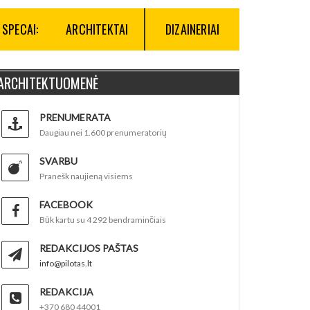
SPECAI:
ARCHITEKTAI
DIZAINERIAI
ARCHITEKTUOMENĖ
PRENUMERATA
Daugiau nei 1.600 prenumeratorių
SVARBU
Pranešk naujieną visiems
FACEBOOK
Būk kartu su 4 292 bendraminčiais
REDAKCIJOS PAŠTAS
info@pilotas.lt
REDAKCIJA
+370 680 44001