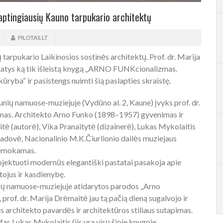
ptingiausių Kauno tarpukario architektų
PILOTAS.LT
 tarpukario Laikinosios sostinės architektų. Prof. dr. Marija
tatys ką tik išleistą knygą „ARNO FUNKcionalizmas.
yba“ ir pasistengs nuimti šią paslapties skraistę.
launių namuose-muziejuje (Vydūno al. 2, Kaune) įvyks prof. dr.
s. Architekto Arno Funko (1898–1957) gyvenimas ir
ė (autorė), Vika Pranaitytė (dizainerė), Lukas Mykolaitis
vadovė, Nacionalinio M.K.Čiurlionio dailės muziejaus
nemokamas.
rojektuoti modernūs elegantiški pastatai pasakoja apie
tojus ir kasdienybę.
aunių namuose-muziejuje atidarytos parodos „Arno
prof. dr. Marija Drėmaitė jau tą pačią dieną sugalvojo ir
s architekto pavardės ir architektūros stiliaus sutapimas.
s Lukas Mykolaitis (jis yra visų šioje knygoje