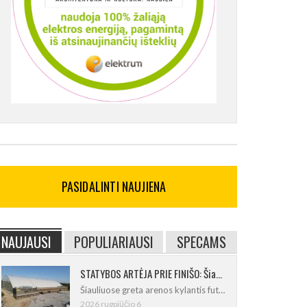
PASIDALINTI NAUJIENA
NAUJAUSI
POPULIARIAUSI
SPECAMS
STATYBOS ARTĖJA PRIE FINIŠO: Šiaulių futbolo ir regbio maniežas įgavo kontūrus
Šiauliuose greta arenos kylantis futbolo
2026 rugpjūčio 6