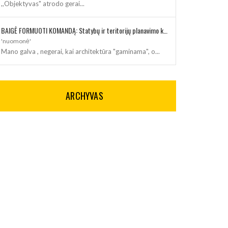
,,Objektyvas" atrodo gerai...
BAIGĖ FORMUOTI KOMANDĄ: Statybų ir teritorijų planavimo klausimus kuruos architektė
'nuomonė'
Mano galva , negerai, kai architektūra "gaminama", o...
ARCHYVAS