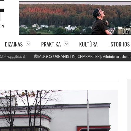
DIZAINAS
PRAKTIKA
KULTŪRA
ISTORIJOS
o 6)
IŠSAUGOS URBANISTINĮ CHARAKTERĮ: Vilniuje pradėtas Jogailos ga