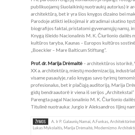
publikuojamų šiuolaikinių nuotraukų autorius) ir ar
architektūrą, bet ir yra šios knygos dizaino bei ma
Parodoje atlikti ieškojimai ir atradimai skatino tęs
biografijos faktai, pristatomi gyvenamųjų namų, in
Knygą išleido Nacionalinis M. K. Čiurlionio dailės 
kultūros taryba, Kaunas – Europos kultūros sostinė
„Boeckler – Mare Balticum Stiftung“.
Prof. dr. Marija Drėmaitė
– architektūros istorikė, 
XX a. architektūrą, miestų modernizaciją, industria
visame pasaulyje, rašo knygas savo tyrimų temomis, 
profesionalus, bet ir plačiąją auditoriją. Marija D
gidų bendraautorė ir viena iš serijos „Architekstai“
Parengta pagal Nacionalinio M. K. Čiurlionio dailė
Titulinė nuotrauka: Jurgio ir Aleksandros Iljinų n
ŽYMOS
A. Ir P. Galaunių Namai
,
A.Funkas
,
Architektūrin
Lukas Mykolaitis
,
Marija Drėmaitė
,
Modernizmo Architekt