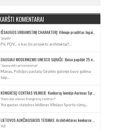
KARŠTI KOMENTARAI
IŠSAUGOS URBANISTINĮ CHARAKTERĮ: Vilniuje pradėtas Jogailos gatvės remontas
'pvpdv'
PV, PDV... o kas šio projekto architektai?...
DAUGIAU MODERNIZMO UNESCO SĄRAŠE: Išviso papildė 25 nauji paveldo objektai
'Jaunystės prisiminimai'
Manau, Policijos pastatą Giraitės gatvėje buvo galima
taip...
KONGRESŲ CENTRAS VILNIUJE: Konkursą laimėjo Aurimas Syrusas su „IMPLMNT architects“
'Kam dar vienas Kongresų centras?'
Yra gautas statybos leidimas Vilniaus Sporto rūmų...
LIETUVOS AUKČIAUSIASIS TEISMAS: Architektūros konkurse varžosi 8 rekonstrukcijos vizijos
'AŠ'