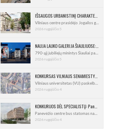
IŠSAUGOS URBANISTINĮ CHARAKTERĮ: Vilniuje pradėtas Jogailos gatvės remontas
Vilniaus centre prasidėjo Jogailos gatvės
2026 rugpjūčio 5
NAUJA LAUKO GALERIJA ŠIAULIUOSE: Pirmoje ekspozicijoje – Eduardo Juchnevičiaus kūryba
790-ąjį jubiliejų minintys Šiauliai pasipildo
2026 rugpjūčio 5
KONKURSAS VILNIAUS SENAMIESTYJE: Vilniaus universitetui reikia pedagogų rengimo centro
Vilniaus universitetas (VU) paskelbė pastatų
2026 rugpjūčio 4
KONKURUOS DĖL SPECIALISTŲ: Panevėžio centre iškils naujas 21 būsto namas
Panevėžio centre bus statomas naujas
2026 rugpjūčio 4