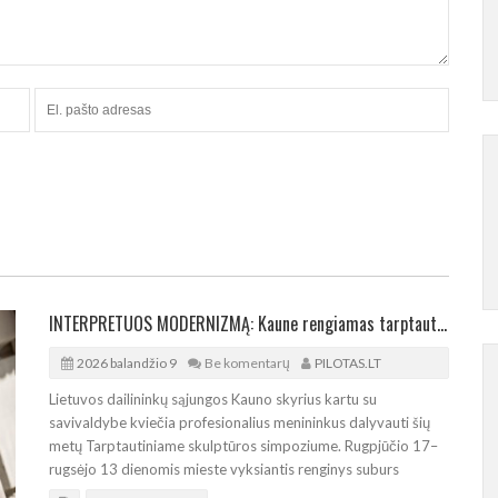
INTERPRETUOS MODERNIZMĄ: Kaune rengiamas tarptautinis skulptūros simpoziumas
2026 balandžio 9
Be komentarų
PILOTAS.LT
Lietuvos dailininkų sąjungos Kauno skyrius kartu su
savivaldybe kviečia profesionalius menininkus dalyvauti šių
metų Tarptautiniame skulptūros simpoziume. Rugpjūčio 17–
rugsėjo 13 dienomis mieste vyksiantis renginys suburs