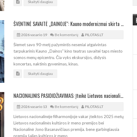
Skaityti daugiau
ŠVENTINĖ SAVAITĖ „DAINOJE“: Kauno modernizmui skirta Gintaro Česonio paroda
2026 vasario 19
Be komentarų
PILOTAS.LT
Šiemet savo 90-metį pažymintis neseniai atgaivintas
tarpukarinis Kauno „Dainos“ kino teatras savaitei taps miesto
scenos menų epicentru. Čia vyks ekskursijos, didysis
koncertas, naktinis gyvenimas, kinas.
Skaityti daugiau
NACIONALINIS PASIDIDŽIAVIMAS: Įteikė Lietuvos nacionalines kultūros ir meno premijas
2026 vasario 13
Be komentarų
PILOTAS.LT
Lietuvos nacionalinėje filharmonijoje vakar įteiktos 2025 metų
Lietuvos nacionalinės kultūros ir meno premijos bei
Nacionalinė Jono Basanavičiaus premija. bene garbingiausia
premija šalies kultūros ir meno