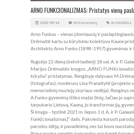
ARNO FUNKCIONALIZMAS: Pristatys vieną pasla
2022-09-14
Be Komentarų
Architektūra
Arno Funkas – vienas įdomiausių ir paslaptingiausių
Drėmaitė kartu su kūrybiniu kolektyvu Kaune pris
Architekto Arno Funko (1898–1957) gyvenimas ir kūr
Rugsėjo 22 dieną (ketvirtadienį) 18 val. A. ir P. Ga
Marijos Drėmaitės knygos „ARNO FUNKcionalizma
kūryba“ pristatymas. Renginyje dalyvaus M.Drėmait
(fotografas); moderuos Lina Pranaitytė (projekto 
memorialinių muziejų skyriaus vedėja). Renginys 
A.Funko gyvenimą išliko mažai žinių, tačiau jo sup
tarpukario Lietuvą, Kauną, jo transformaciją, gyven
Ši knyga – tęstinė 2021 m. liepos 1 d. A. ir P. Gal
Funk[cionalizmas]“ dalis. Pakviesta kuruoti parodą, 
parodos idėją, ir pavadinimą, nes tai buvo nuostabu
Prie parodos rengėjų komandos prisijungė fotografa