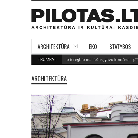
ARCHITEKTŪRA
EKO
STATYBOS
 FINIŠO: Šiaulių futbolo ir regbio maniežas įgavo kontūrus
TRUMPAI :
(2026 rugpjūči
ARCHITEKTŪRA