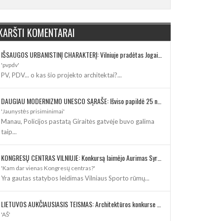
KARŠTI KOMENTARAI
IŠSAUGOS URBANISTINĮ CHARAKTERĮ: Vilniuje pradėtas Jogailos gatvės remontas
'pvpdv'
PV, PDV... o kas šio projekto architektai?...
DAUGIAU MODERNIZMO UNESCO SĄRAŠE: Išviso papildė 25 nauji paveldo objektai
'Jaunystės prisiminimai'
Manau, Policijos pastatą Giraitės gatvėje buvo galima
taip...
KONGRESŲ CENTRAS VILNIUJE: Konkursą laimėjo Aurimas Syrusas su „IMPLMNT architects“
'Kam dar vienas Kongresų centras?'
Yra gautas statybos leidimas Vilniaus Sporto rūmų...
LIETUVOS AUKČIAUSIASIS TEISMAS: Architektūros konkurse varžosi 8 rekonstrukcijos vizijos
'AŠ'