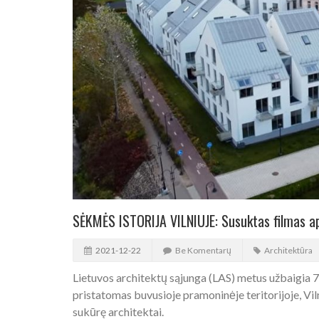
SĖKMĖS ISTORIJA VILNIUJE: Susuktas filmas ap
2021-12-22
Be Komentarų
Architektūra
Lietuvos architektų sąjunga (LAS) metus užbaigia 7-u
pristatomas buvusioje pramoninėje teritorijoje, Viln
sukūrę architektai.