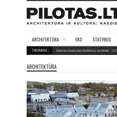
ARCHITEKTŪRA
EKO
STATYBOS
: Išrinktos 2027-ųjų Lietuvos mažosios kultūros sostinės
TRUMPAI :
(2026 rugpjūčio
ARCHITEKTŪRA