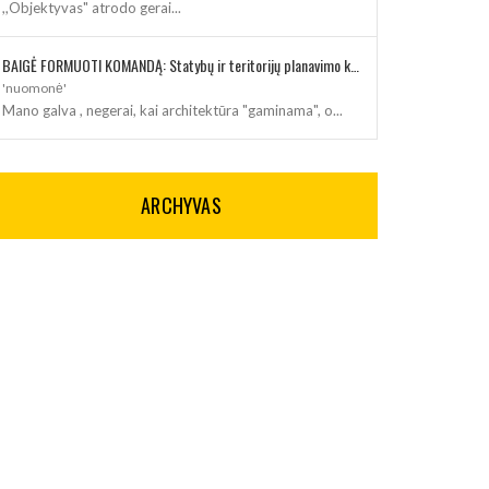
,,Objektyvas" atrodo gerai...
BAIGĖ FORMUOTI KOMANDĄ: Statybų ir teritorijų planavimo klausimus kuruos architektė
'nuomonė'
Mano galva , negerai, kai architektūra "gaminama", o...
ARCHYVAS