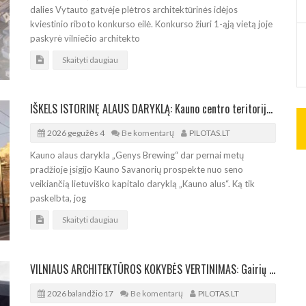
dalies Vytauto gatvėje plėtros architektūrinės idėjos
kviestinio riboto konkurso eilė. Konkurso žiuri 1-ąją vietą joje
paskyrė vilniečio architekto
Skaityti daugiau
IŠKELS ISTORINĘ ALAUS DARYKLĄ: Kauno centro teritoriją žadama atverti miestui
2026 gegužės 4
Be komentarų
PILOTAS.LT
Kauno alaus darykla „Genys Brewing“ dar pernai metų
pradžioje įsigijo Kauno Savanorių prospekte nuo seno
veikiančią lietuviško kapitalo daryklą „Kauno alus“. Ką tik
paskelbta, jog
Skaityti daugiau
VILNIAUS ARCHITEKTŪROS KOKYBĖS VERTINIMAS: Gairių pristatymas ir diskusija savivaldybėje
2026 balandžio 17
Be komentarų
PILOTAS.LT