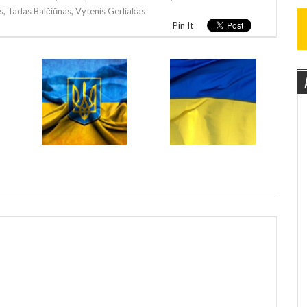
s
,
Tadas Balčiūnas
,
Vytenis Gerliakas
Pin It