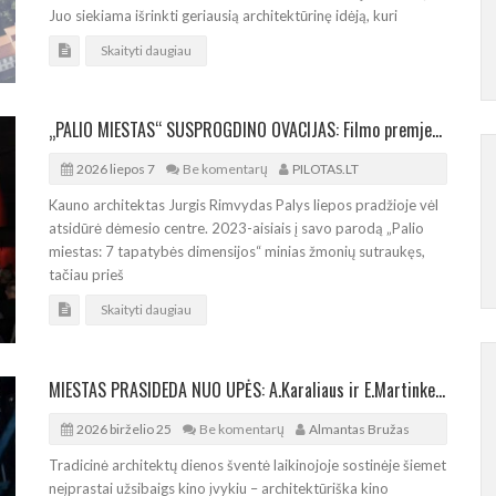
Juo siekiama išrinkti geriausią architektūrinę idėją, kuri
Skaityti daugiau
„PALIO MIESTAS“ SUSPROGDINO OVACIJAS: Filmo premjera įvyko sausakimšoje salėje
2026 liepos 7
Be komentarų
PILOTAS.LT
Kauno architektas Jurgis Rimvydas Palys liepos pradžioje vėl
atsidūrė dėmesio centre. 2023-aisiais į savo parodą „Palio
miestas: 7 tapatybės dimensijos“ minias žmonių sutraukęs,
tačiau prieš
Skaityti daugiau
MIESTAS PRASIDEDA NUO UPĖS: A.Karaliaus ir E.Martinkevič filmo „Palio miestas“ premjera
2026 birželio 25
Be komentarų
Almantas Bružas
Tradicinė architektų dienos šventė laikinojoje sostinėje šiemet
neįprastai užsibaigs kino įvykiu – architektūriška kino