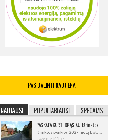
PASIDALINTI NAUJIENA
NAUJAUSI
POPULIARIAUSI
SPECAMS
PASKATA KURTI DRĄSIAU: Išrinktos 2027-ųjų Lietuvos mažosios kultūros sostinės
Išrinktos penkios 2027 metų Lietuvos
2026 rugpjūčio 7