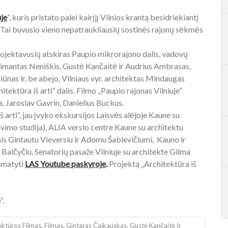
uje
“, kuris pristato palei kairįjį Vilnios krantą besidriekiantį
. Tai buvusio vieno nepatraukliausių sostinės rajonų sėkmės
projektavusių atskiras Paupio mikrorajono dalis, vadovų
lgimantas Neniškis, Gustė Kančaitė ir Audrius Ambrasas,
iūnas ir, be abejo, Vilniaus vyr. architektas Mindaugas
hitektūra iš arti“ dalis. Filmo „Paupio rajonas Vilniuje“
, Jaroslav Gavrin, Danielius Buckus.
 arti“, jau įvyko ekskursijos Laisvės alėjoje Kaune su
vimo studija), ALIA verslo centre Kaune su architektu
is Gintautu Vieversiu ir Adomu Šablevičiumi, Kauno ir
 Balčyčiu, Senatorių pasaže Vilniuje su architekte Gilma
amatyti
LAS Youtube paskyroje
.
Projektą „Architektūra iš
“.
ektūros Filmas
,
Filmas
,
Gintaras Čaikauskas
,
Gustė Kančaitė Ir