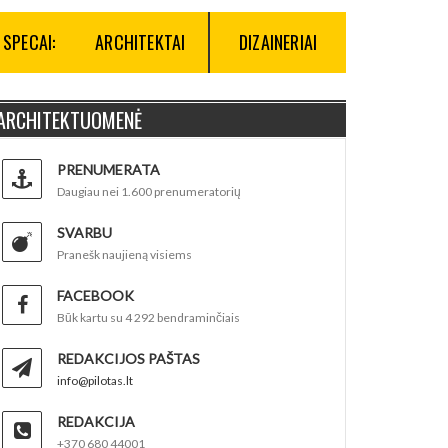
SPECAI:
ARCHITEKTAI
DIZAINERIAI
ARCHITEKTUOMENĖ
PRENUMERATA
Daugiau nei 1.600 prenumeratorių
SVARBU
Pranešk naujieną visiems
FACEBOOK
Būk kartu su 4 292 bendraminčiais
REDAKCIJOS PAŠTAS
info@pilotas.lt
REDAKCIJA
+370 680 44001