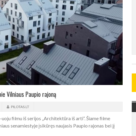
ie Vilniaus Paupio rajoną
PILOTAS.LT
oju filmu iš serijos „Architektūra iš arti“. Šiame filme
iaus senamiestyje įsikūręs naujasis Paupio rajonas bei jį