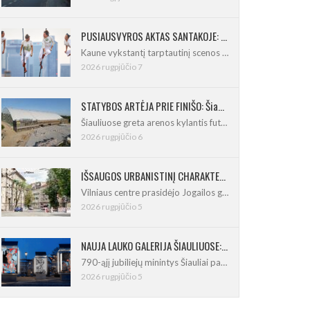
PUSIAUSVYROS AKTAS SANTAKOJE: „ConTempo 2026“ uždarys sudėtingas pasirodymas 8 m aukštyje
Kaune vykstantį tarptautinį scenos menų
2026 rugpjūčio 7
STATYBOS ARTĖJA PRIE FINIŠO: Šiaulių futbolo ir regbio maniežas įgavo kontūrus
Šiauliuose greta arenos kylantis futbolo
2026 rugpjūčio 6
IŠSAUGOS URBANISTINĮ CHARAKTERĮ: Vilniuje pradėtas Jogailos gatvės remontas
Vilniaus centre prasidėjo Jogailos gatvės
2026 rugpjūčio 5
NAUJA LAUKO GALERIJA ŠIAULIUOSE: Pirmoje ekspozicijoje – Eduardo Juchnevičiaus kūryba
790-ąjį jubiliejų minintys Šiauliai pasipildo
2026 rugpjūčio 5