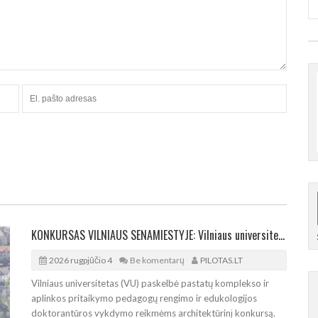
KONKURSAS VILNIAUS SENAMIESTYJE: Vilniaus universitetui reikia pedagogų rengimo centro
2026 rugpjūčio 4
Be komentarų
PILOTAS.LT
Vilniaus universitetas (VU) paskelbė pastatų komplekso ir
aplinkos pritaikymo pedagogų rengimo ir edukologijos
doktorantūros vykdymo reikmėms architektūrinį konkursą.