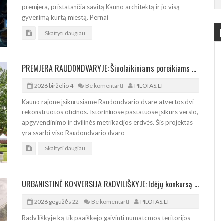
premjera, pristatančia savitą Kauno architektą ir jo visą
gyvenimą kurtą miestą. Pernai
Skaityti daugiau
PREMJERA RAUDONDVARYJE: Šiuolaikiniams poreikiams pritaikytos dvaro oficinos
2026 birželio 4
Be komentarų
PILOTAS.LT
Kauno rajone įsikūrusiame Raudondvario dvare atvertos dvi
rekonstruotos oficinos. Istoriniuose pastatuose įsikurs verslo,
apgyvendinimo ir civilinės metrikacijos erdvės. Šis projektas
yra svarbi viso Raudondvario dvaro
Skaityti daugiau
URBANISTINĖ KONVERSIJA RADVILIŠKYJE: Idėjų konkursą laimėjo Audriaus Ambraso kolektyvas
2026 gegužės 22
Be komentarų
PILOTAS.LT
Radviliškyje ką tik paaiškėjo gaivinti numatomos teritorijos