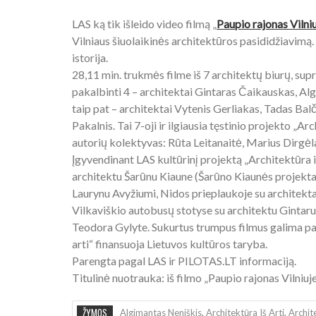
LAS ką tik išleido video filmą „
Paupio rajonas Vilni
Vilniaus šiuolaikinės architektūros pasididžiavimą
istorija.
28,11 min. trukmės filme iš 7 architektų biurų, su
pakalbinti 4 – architektai Gintaras Čaikauskas, A
taip pat – architektai Vytenis Gerliakas, Tadas Balč
Pakalnis. Tai 7-oji ir ilgiausia tęstinio projekto „Arc
autorių kolektyvas: Rūta Leitanaitė, Marius Dirgėla
Įgyvendinant LAS kultūrinį projektą „Architektūra iš
architektu Šarūnu Kiaune (Šarūno Kiaunės projekta
Laurynu Avyžiumi, Nidos prieplaukoje su architekta
Vilkaviškio autobusų stotyse su architektu Gintaru
Teodora Gylyte. Sukurtus trumpus filmus galima p
arti“ finansuoja Lietuvos kultūros taryba.
Parengta pagal LAS ir PILOTAS.LT informaciją.
Titulinė nuotrauka: iš filmo „Paupio rajonas Vilniuje
ŽYMOS
Algimantas Neniškis
,
Architektūra Iš Arti
,
Archit