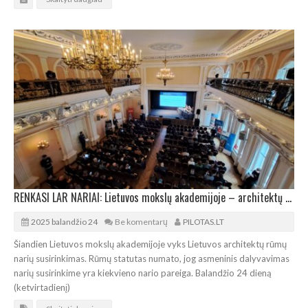
RENKASI LAR NARIAI: Lietuvos mokslų akademijoje – architektų antplūdis
2025 balandžio 24
Be komentarų
PILOTAS.LT
Šiandien Lietuvos mokslų akademijoje vyks Lietuvos architektų rūmų
narių susirinkimas. Rūmų statutas numato, jog asmeninis dalyvavimas
narių susirinkime yra kiekvieno nario pareiga. Balandžio 24 dieną
(ketvirtadienį)