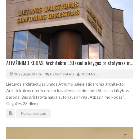
ATPAŽINIMO KODAS: Architekto E.Stasiulio knygos pristatymas ir paroda
2022 gegužės 16
Be komentarų
PILOTAS.LT
Lietuvos architektų sąjungos Atriumo salėje atidaroma architekto,
Architektūros riterio ordino kavalieriaus Edmundo Stasiulio kūrybos
paroda. Bus pristatyta nauja autoriaus knyga „Atpažinimo kodas“.
Gegužės 23 dieną
Skaityti daugiau