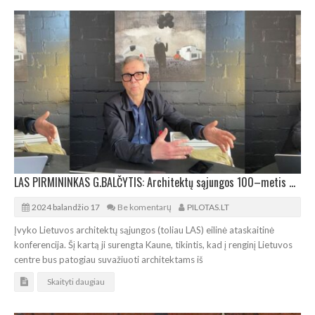
LAS PIRMININKAS G.BALČYTIS: Architektų sąjungos 100–metis – gera proga organizacijos savianalizei
2024 balandžio 17
Be komentarų
PILOTAS.LT
Įvyko Lietuvos architektų sąjungos (toliau LAS) eilinė ataskaitinė
konferencija. Šį kartą ji surengta Kaune, tikintis, kad į renginį Lietuvos
centre bus patogiau suvažiuoti architektams iš
Skaityti daugiau