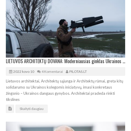
LIETUVOS ARCHITEKTŲ DOVANA: Moderniausias ginklas Ukrainos dangaus gynėjams
2022 kovo 10
4 Komentarai
PILOTAS.LT
Lietuvos architektai, Architektų sąjunga ir Architektų rūmai, greta kitų
solidarumo su Ukrainos kolegomis iniciatyvų, imasi konkretaus
žingsnio – Ukrainos dangaus gynybos. Architektai pradeda rinkti
tikslines
Skaityti daugiau