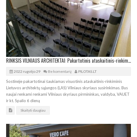
RINKSIS VILNIAUS ARCHITEKTAI: Pakartotinis ataskaitinis-rinkiminis LAS Vilniaus susirinkimas
2022 rugsėjo 29
Be komentarų
PILOTAS.LT
Sostinėje pakartotinai šaukiamas visuotinis ataskaitinis-rinkiminis
Lietuvos architektų sąjungos (LAS) Vilniaus skyriaus susirinkimas. Bus
naujai renkami renkami Vilniaus skyriaus pirmininkas, valdyba, VAUET
ir kt. Spalio 6 dieną
Skaityti daugiau