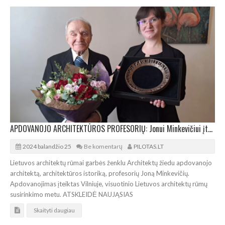
APDOVANOJO ARCHITEKTŪROS PROFESORIŲ: Jonui Minkevičiui įteiktas Architektų žiedas
2024 balandžio 25
Be komentarų
PILOTAS.LT
Lietuvos architektų rūmai garbės ženklu Architektų žiedu apdovanojo
architektą, architektūros istoriką, profesorių Joną Minkevičių.
Apdovanojimas įteiktas Vilniuje, visuotinio Lietuvos architektų rūmų
susirinkimo metu. ATSKLEIDĖ NAUJĄSIAS
Skaityti daugiau