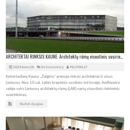
ARCHITEKTAI RINKSIS KAUNE: Architektų rūmų visuotinis susirinkimas – „Žalgirio“ arenoje
2023 kovo 28
Be komentarų
PILOTAS.LT
Ketvirtadienį Kauno „Žalgirio“ arenoje rinksis architektai iš visos
Lietuvos. Nuo 10 val. šalies krepšinio sostinės tvirtovėje, Amfiteatro
salėje vyks Lietuvos architektų rūmų (LAR) narių visuotinis rinkiminis
susirinkimas.
Skaityti daugiau