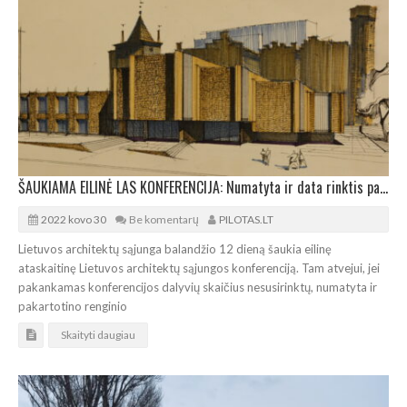
ŠAUKIAMA EILINĖ LAS KONFERENCIJA: Numatyta ir data rinktis pakartotinai
2022 kovo 30
Be komentarų
PILOTAS.LT
Lietuvos architektų sąjunga balandžio 12 dieną šaukia eilinę
ataskaitinę Lietuvos architektų sąjungos konferenciją. Tam atvejui, jei
pakankamas konferencijos dalyvių skaičius nesusirinktų, numatyta ir
pakartotino renginio
Skaityti daugiau