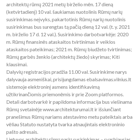
architektų rūmų 2021 metų birželio mėn. 17 dieną
(ketvirtadienį) 10 val. šaukiamas nuotolinis Rūmų narių
susirinkimas neįvyks, pakartotinis Rūmų narių nuotolinis
susirinkimas bus surengtas tą pačią dieną 12 val. (t. y. 2021
m. birželio 17 d. 12 val.). Susirinkimo darbotvarkėje: 2020
m. Rūmų finansinės ataskaitos tvirtinimas ir veiklos
ataskaitos pateikimas; 2021 m. Rūmų biudžeto tvirtinimas;
Rūmų garbės ženklo (architektų žiedo) skyrimas; Kiti
klausimai.
Dalyvių registracijos pradžia 11.00 val. Susirinkime narys
dalyvauja asmeniškai, prisijungdamas ebalsavimas.vilnius.lt
sistemoje elektroninį asmens identifikavimą
užtikrinančiomis priemonėmis ir prie Zoom platformos.
Detali darbotvarkė ir papildoma informacija bus viešinama
Rūmų svetainėje www.architekturumai.lt ir išsiunčiant
pranešimus Rūmų nariams atestavimo metu pateiktais arba
vėliau Statuto nustatyta tvarka atnaujintais elektroninio
pašto adresais.
Lietuvos architektų rūmų narių susirinkimas – svarbiausias