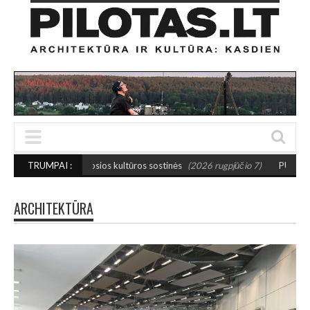
žosios kultūros sostinės
TRUMPAI :
(2026 rugpjūčio 7)
PUSIAUSVYROS AKTAS SANT
ARCHITEKTŪRA