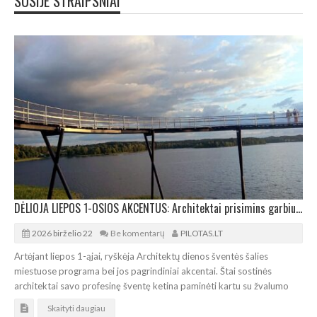
SUSIJE STRAIPSNIAI
DĖLIOJA LIEPOS 1-OSIOS AKCENTUS: Architektai prisimins garbius kolegas bei jungsis bendrai kelionei
2026 birželio 22
Be komentarų
PILOTAS.LT
Artėjant liepos 1-ąjai, ryškėja Architektų dienos šventės šalies
miestuose programa bei jos pagrindiniai akcentai. Štai sostinės
architektai savo profesinę šventę ketina paminėti kartu su žvalumo
Skaityti daugiau