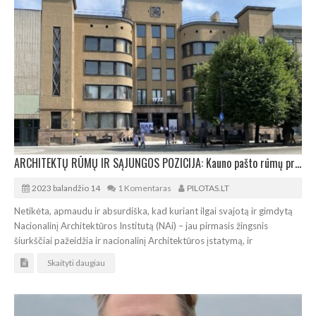
ARCHITEKTŲ RŪMŲ IR SĄJUNGOS POZICIJA: Kauno pašto rūmų projekto pirkimo procedūra ydinga
2023 balandžio 14
1 Komentaras
PILOTAS.LT
Netikėta, apmaudu ir absurdiška, kad kuriant ilgai svajotą ir gimdytą
Nacionalinį Architektūros Institutą (NAi) – jau pirmasis žingsnis
šiurkščiai pažeidžia ir nacionalinį Architektūros įstatymą, ir
Skaityti daugiau