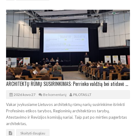
ARCHITEKTŲ RŪMŲ SUSIRINKIMAS: Perrinko valdžią bei atidavė pagarbą Audriui Karaliui
2026 kovo 27
Be komentarų
PILOTAS.LT
Vakar įvykusiame Lietuvos architektų rūmų narių susirinkime išrinkti
Profesinės etikos tarybos, Regioninių architektūros tarybų,
Atestavimo ir Revizijos komisijų nariai. Taip pat po mirties pagerbtas
architektas,
Skaityti daugiau