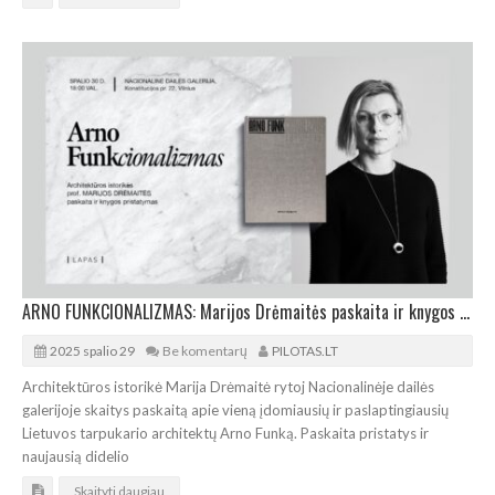
ARNO FUNKCIONALIZMAS: Marijos Drėmaitės paskaita ir knygos pristatymas NDG
2025 spalio 29
Be komentarų
PILOTAS.LT
Architektūros istorikė Marija Drėmaitė rytoj Nacionalinėje dailės
galerijoje skaitys paskaitą apie vieną įdomiausių ir paslaptingiausių
Lietuvos tarpukario architektų Arno Funką. Paskaita pristatys ir
naujausią didelio
Skaityti daugiau