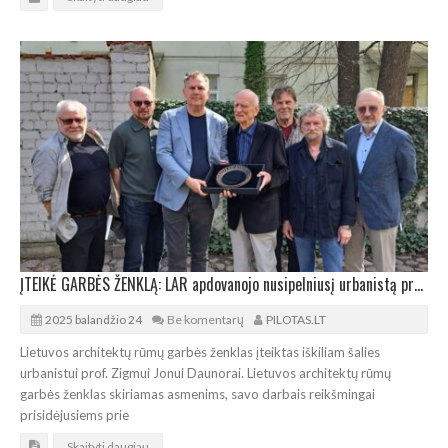
ĮTEIKĖ GARBĖS ŽENKLĄ: LAR apdovanojo nusipelniusį urbanistą prof. Zigmą Joną Daunorą
2025 balandžio 24
Be komentarų
PILOTAS.LT
Lietuvos architektų rūmų garbės ženklas įteiktas iškiliam šalies
urbanistui prof. Zigmui Jonui Daunorai. Lietuvos architektų rūmų
garbės ženklas skiriamas asmenims, savo darbais reikšmingai
prisidėjusiems prie
Skaityti daugiau