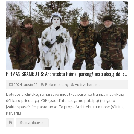
PIRMAS SKAMBUTIS: Architektų Rūmai parengė instrukciją dėl slėptuvių ir karo priedangų
2024 sausio 25
Be komentarų
Audrys Karalius
Lietuvos architektų rūmai savo iniciatyva parengė trumpą instrukciją
dėl karo priedangų, PSP (padidinto saugumo patalpų) įrengimo
įvairios paskirties pastatuose. Ta proga Architektų rūmuose (Vilnius,
Kalvarijų
Skaityti daugiau