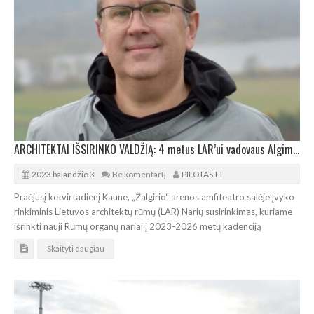
ARCHITEKTAI IŠSIRINKO VALDŽIĄ: 4 metus LAR’ui vadovaus Algimantas Pliučas
2023 balandžio 3
Be komentarų
PILOTAS.LT
Praėjusį ketvirtadienį Kaune, „Žalgirio“ arenos amfiteatro salėje įvyko
rinkiminis Lietuvos architektų rūmų (LAR) Narių susirinkimas, kuriame
išrinkti nauji Rūmų organų nariai į 2023-2026 metų kadenciją
Skaityti daugiau