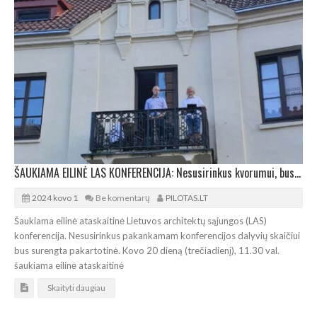
ŠAUKIAMA EILINĖ LAS KONFERENCIJA: Nesusirinkus kvorumui, bus surengta pakartotinė
2024 kovo 1
Be komentarų
PILOTAS.LT
Šaukiama eilinė ataskaitinė Lietuvos architektų sąjungos (LAS)
konferencija. Nesusirinkus pakankamam konferencijos dalyvių skaičiui
bus surengta pakartotinė. Kovo 20 dieną (trečiadienį), 11.30 val.
šaukiama eilinė ataskaitinė
Skaityti daugiau