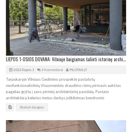
LIEPOS 1-OSIOS DOVANA: Vilniuje baigiamas šalinti istorinę architektūrą darkęs įstiklinimas
2022 liepos 1
3 Komentarai
PILOTAS.LT
Tarpukaryje Vilniaus Gedimino prospekte pastatytų
neofunkcionalistinių Visuomeninio draudimo rūmų pirmasis aukštas
pagaliau grįžta į savo pirminį architektūrinį pavidalą. Pastato
architektūrą kelerius metus darkęs įstiklinimas bendromis
Skaityti daugiau