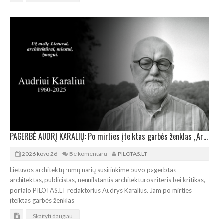
PAGERBĖ AUDRĮ KARALIŲ: Po mirties įteiktas garbės ženklas „Architektų žiedas“
2026 kovo 26
Be komentarų
PILOTAS.LT
Lietuvos architektų rūmų narių susirinkime buvo pagerbtas
architektas, publicistas, nenuilstantis architektūros riteris bei kritikas,
portalo PILOTAS.LT redaktorius Audrys Karalius. Jam po mirties
įteiktas garbės ženklas
Skaityti daugiau