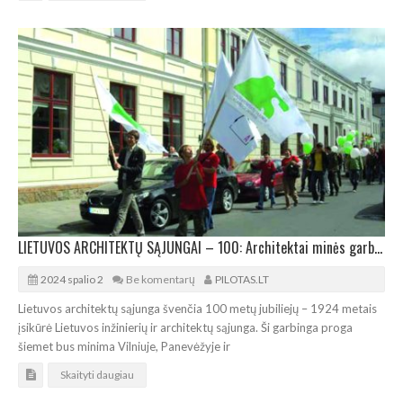
LIETUVOS ARCHITEKTŲ SĄJUNGAI – 100: Architektai minės garbingą jubiliejų
2024 spalio 2
Be komentarų
PILOTAS.LT
Lietuvos architektų sąjunga švenčia 100 metų jubiliejų – 1924 metais
įsikūrė Lietuvos inžinierių ir architektų sąjunga. Ši garbinga proga
šiemet bus minima Vilniuje, Panevėžyje ir
Skaityti daugiau