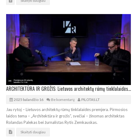
Skaityti daugiau
ARCHITEKTŪRA IR GROŽIS: Lietuvos architektų rūmų tinklalaidės premjera
2025 balandžio 16
Be komentarų
PILOTAS.LT
Jau rytoj – Lietuvos architektų rūmų tinklalaidės premjera. Pirmosios
laidos tema – „Architektūra ir grožis“, svečiai – žinomas architektas
Rolandas Palekas bei žurnalistas Rytis Zemkauskas.
Skaityti daugiau