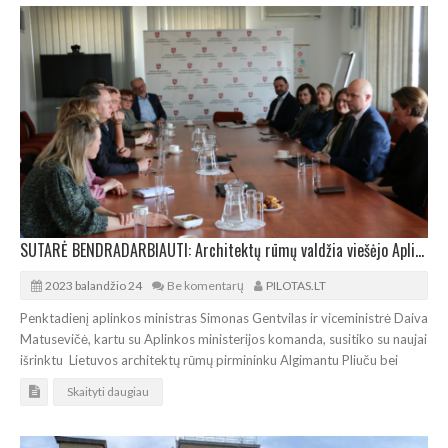
SUTARĖ BENDRADARBIAUTI: Architektų rūmų valdžia viešėjo Aplinkos ministerijoje
2023 balandžio 24
Be komentarų
PILOTAS.LT
Penktadienį aplinkos ministras Simonas Gentvilas ir viceministrė Daiva
Matusevičė, kartu su Aplinkos ministerijos komanda, susitiko su naujai
išrinktu Lietuvos architektų rūmų pirmininku Algimantu Pliuču bei
Skaityti daugiau