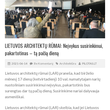
LIETUVOS ARCHITEKTŲ RŪMAI: Neįvykus susirinkimui,
pakartotinas – tą pačią dieną
2021-06-14
Be Komentarų
Architektūra
PILOTAS.LT
Lietuvos architektų rūmai (LAR) praneša, kad birželio
mėnesį 17 dieną (ketvirtadienį) 10 val. numatytajam narių
nuotoliniam susirinkimui neįvykus, pakartotinis bus
surengtas dar tą pačią dieną. Susirinkime nariai dalyvauja
asmeniškai.
Lietuvos architektų rūmai (LAR) skelbia, kad jei Lietuvos