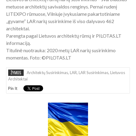
metuose architektų savivaldos renginys. Pernai rudenį
LITEXPO rūmuose, Vilniuje įvykusiame pakartotiniame
„gyvame“ LAR narių susirinkime iš viso dalyvavo 462
architektai.
Parengta pagal Lietuvos architektų rūmų ir PILOTAS.LT
informaciją.
Titulinė nuotrauka: 2020 metų LAR narių susirinkimo
momentas. Foto: ©PILOTAS.LT
ŽYMOS
Architektų Susirinkimas
,
LAR
,
LAR Susirinkimas
,
Lietuvos
Architektai
Pin It