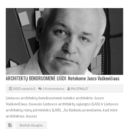
ARCHITEKTŲ BENDRUOMENĖ LIŪDI: Netekome Juozo Vaškevičiaus
2025 vasario 3
1 Komentaras
PILOTAS.LT
Lietuvos architektų bendruomenė neteko architekto Juozo
Vaškevičiaus, buvusio Lietuvos architektų sąjungos (LAS) ir Lietuvos
architektų rūmų pirmininko (LAR). „Su liūdesiu pranešame, kad mirė
architektas Juozas
Skaityti daugiau