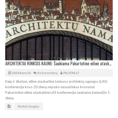
ARCHITEKTAI RINKSIS KAUNE: Šaukiama Pakartotinė eilinė ataskaitinė LAS konferencija
2024 kovo 26
Be komentarų
PILOTAS.LT
Kaip ir tikėtasi, eilinė ataskaitinė Lietuvos architektų sąjungos (LAS)
konferencija kovo 20 dieną neįvyko nesusirinkus kvorumui.
Pakartotinė eilinė ataskaitinė LAS konferencija šaukiama balandžio 5
dieną
Skaityti daugiau