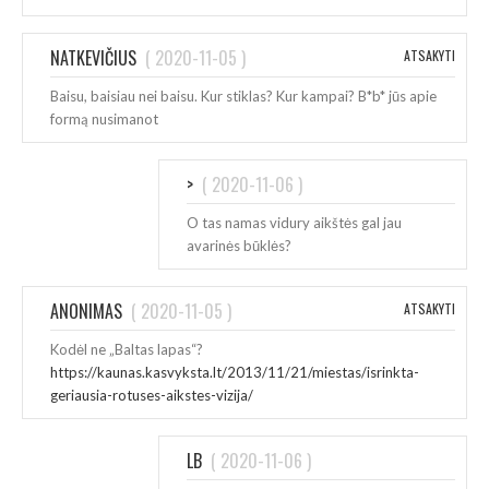
NATKEVIČIUS
(
2020-11-05
)
ATSAKYTI
Baisu, baisiau nei baisu. Kur stiklas? Kur kampai? B*b* jūs apie
formą nusimanot
>
(
2020-11-06
)
O tas namas vidury aikštės gal jau
avarinės būklės?
ANONIMAS
(
2020-11-05
)
ATSAKYTI
Kodėl ne „Baltas lapas“?
https://kaunas.kasvyksta.lt/2013/11/21/miestas/isrinkta-
geriausia-rotuses-aikstes-vizija/
LB
(
2020-11-06
)