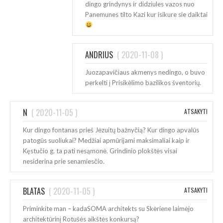
dingo grindynys ir didziules vazos nuo
Panemunes tilto Kazi kur isikure sie daiktai
ANDRIUS
(
2020-11-08
)
Juozapavičiaus akmenys nedingo, o buvo
perkelti į Prisikėlimo bazilikos šventorių.
N
(
2020-11-05
)
ATSAKYTI
Kur dingo fontanas prieš Jėzuitų bažnyčią? Kur dingo apvalūs
patogūs suoliukai? Medžiai apmūrijami maksimaliai kaip ir
Kęstučio g. ta pati nesąmonė. Grindinio plokštės visai
nesiderina prie senamiesčio.
BLATAS
(
2020-11-05
)
ATSAKYTI
Priminkite man – kadaSOMA architekts su Skėriene laimėjo
architektūrinį Rotušės aikštės konkursą?