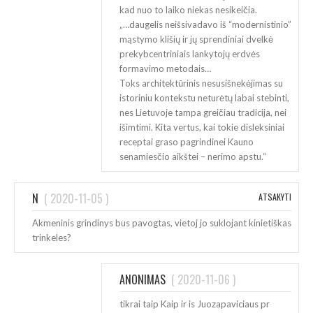
kad nuo to laiko niekas nesikeičia.
„…daugelis neišsivadavo iš “modernistinio”
mąstymo klišių ir jų sprendiniai dvelkė
prekybcentriniais lankytojų erdvės
formavimo metodais…
Toks architektūrinis nesusišnekėjimas su
istoriniu kontekstu neturėtų labai stebinti,
nes Lietuvoje tampa greičiau tradicija, nei
išimtimi. Kita vertus, kai tokie disleksiniai
receptai graso pagrindinei Kauno
senamiesčio aikštei – nerimo apstu.“
N
(
2020-11-05
)
ATSAKYTI
Akmeninis grindinys bus pavogtas, vietoj jo suklojant kinietiškas
trinkeles?
ANONIMAS
(
2020-11-06
)
tikrai taip Kaip ir is Juozapaviciaus pr