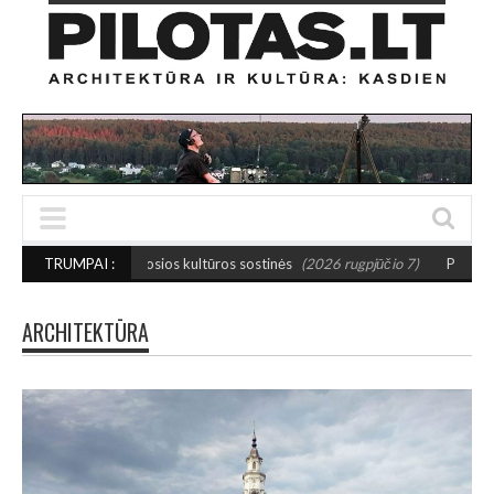
s mažosios kultūros sostinės
TRUMPAI :
(2026 rugpjūčio 7)
PUSIAUSVYROS AKTAS S
ARCHITEKTŪRA