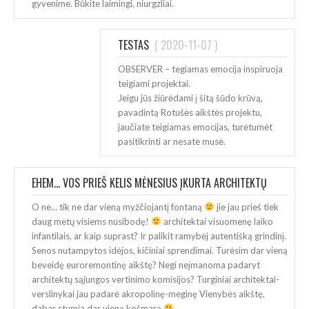
gyvenime. Būkite laimingi, niurgzliai.
TESTAS
(
2020-11-07
)
OBSERVER – tegiamas emocija inspiruoja
teigiami projektai.
Jeigu jūs žiūrėdami į šitą šūdo krūvą,
pavadintą Rotušės aikštės projektu,
jaučiate teigiamas emocijas, turėtumėt
pasitikrinti ar nesate musė.
EHEM... VOS PRIEŠ KELIS MĖNESIUS ĮKURTA ARCHITEKTŲ
STUDIJA?
O ne… tik ne dar vieną myžčiojantį fontaną
jie jau prieš tiek
(
2020-11-06
)
ATSAKYTI
daug metų visiems nusibodę!
architektai visuomenę laiko
infantilais, ar kaip suprast? Ir palikit ramybėj autentišką grindinį.
Senos nutampytos idėjos, kičiniai sprendimai. Turėsim dar vieną
beveidę euroremontinę aikštę? Negi neįmanoma padaryt
architektų sąjungos vertinimo komisijos? Turginiai architektai-
verslinykai jau padarė akropolinę-meginę Vienybės aikštę,
dabar stumia dar vieną košmarą