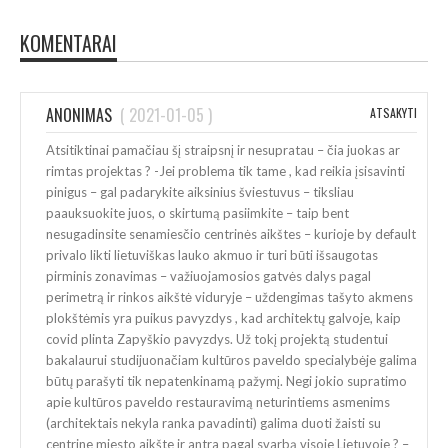
KOMENTARAI
ANONIMAS
(
2021-01-05
)
ATSAKYTI
Atsitiktinai pamačiau šį straipsnį ir nesupratau – čia juokas ar
rimtas projektas ? -Jei problema tik tame , kad reikia įsisavinti
pinigus – gal padarykite aiksinius šviestuvus – tiksliau
paauksuokite juos, o skirtumą pasiimkite – taip bent
nesugadinsite senamiesčio centrinės aikštes – kurioje by default
privalo likti lietuviškas lauko akmuo ir turi būti išsaugotas
pirminis zonavimas – važiuojamosios gatvės dalys pagal
perimetrą ir rinkos aikštė viduryje – uždengimas tašyto akmens
plokštėmis yra puikus pavyzdys , kad architektų galvoje, kaip
covid plinta Zapyškio pavyzdys. Už tokį projektą studentui
bakalaurui studijuonačiam kultūros paveldo specialybėje galima
būtų parašyti tik nepatenkinamą pažymį. Negi jokio supratimo
apie kultūros paveldo restauravimą neturintiems asmenims
(architektais nekyla ranka pavadinti) galima duoti žaisti su
centrine miesto aikšte ir antra pagal svarbą visoje Lietuvoje ? –