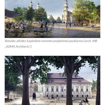
Rotušės aikštės kapitalinio remonto projektiniai pasiūlymai (arch. MB
„SOMA Architects“).