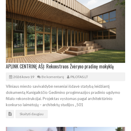
APLINK CENTRINĘ AŠĮ: Rekonstruos Žvėryno pradinę mokyklą
2026 kovo 19
Be komentarų
PILOTAS.LT
Vilniaus miesto savivaldybė neseniai išdavė statybą leidžiantį
dokumentą Kunigaikščio Gedimino progimnazijos pradinio ugdymo
filialo rekonstrukcijai. Projektas vystomas pagal architektūrinio
konkurso laimėtojų – architektų studijos „501
Skaityti daugiau