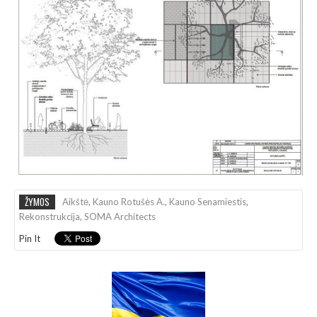
ŽYMOS
Aikštė
,
Kauno Rotušės A.
,
Kauno Senamiestis
,
Rekonstrukcija
,
SOMA Architects
Pin It