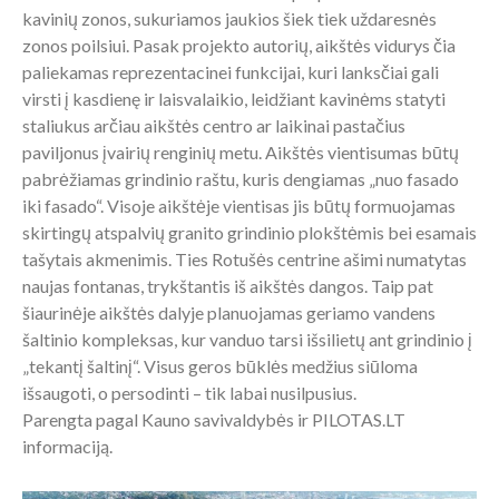
kavinių zonos, sukuriamos jaukios šiek tiek uždaresnės
zonos poilsiui. Pasak projekto autorių, aikštės vidurys čia
paliekamas reprezentacinei funkcijai, kuri lanksčiai gali
virsti į kasdienę ir laisvalaikio, leidžiant kavinėms statyti
staliukus arčiau aikštės centro ar laikinai pastačius
paviljonus įvairių renginių metu. Aikštės vientisumas būtų
pabrėžiamas grindinio raštu, kuris dengiamas „nuo fasado
iki fasado“. Visoje aikštėje vientisas jis būtų formuojamas
skirtingų atspalvių granito grindinio plokštėmis bei esamais
tašytais akmenimis. Ties Rotušės centrine ašimi numatytas
naujas fontanas, trykštantis iš aikštės dangos. Taip pat
šiaurinėje aikštės dalyje planuojamas geriamo vandens
šaltinio kompleksas, kur vanduo tarsi išsilietų ant grindinio į
„tekantį šaltinį“. Visus geros būklės medžius siūloma
išsaugoti, o persodinti – tik labai nusilpusius.
Parengta pagal Kauno savivaldybės ir PILOTAS.LT
informaciją.