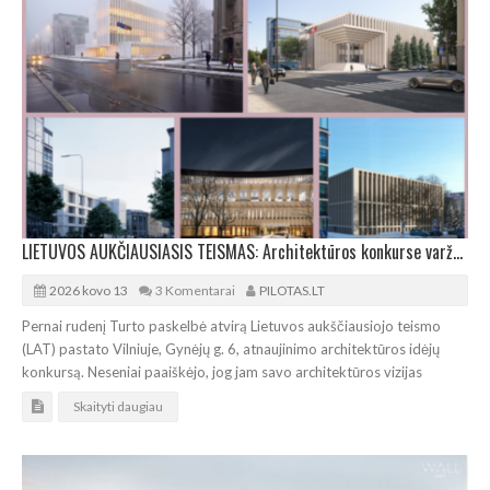
LIETUVOS AUKČIAUSIASIS TEISMAS: Architektūros konkurse varžosi 8 rekonstrukcijos vizijos
2026 kovo 13
3 Komentarai
PILOTAS.LT
Pernai rudenį Turto paskelbė atvirą Lietuvos aukščiausiojo teismo
(LAT) pastato Vilniuje, Gynėjų g. 6, atnaujinimo architektūros idėjų
konkursą. Neseniai paaiškėjo, jog jam savo architektūros vizijas
Skaityti daugiau