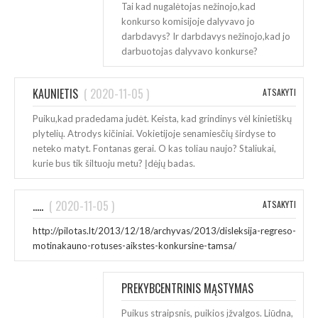
Tai kad nugalėtojas nežinojo,kad
konkurso komisijoje dalyvavo jo
darbdavys? Ir darbdavys nežinojo,kad jo
darbuotojas dalyvavo konkurse?
KAUNIETIS
(
2020-11-05
)
ATSAKYTI
Puiku,kad pradedama judėt. Keista, kad grindinys vėl kinietiškų
plytelių. Atrodys kičiniai. Vokietijoje senamiesčių širdyse to
neteko matyt. Fontanas gerai. O kas toliau naujo? Staliukai,
kurie bus tik šiltuoju metu? Įdėjų badas.
.....
(
2020-11-05
)
ATSAKYTI
http://pilotas.lt/2013/12/18/archyvas/2013/disleksija-regreso-
motinakauno-rotuses-aikstes-konkursine-tamsa/
PREKYBCENTRINIS MĄSTYMAS
(
2020-11-06
)
Puikus straipsnis, puikios įžvalgos. Liūdna,