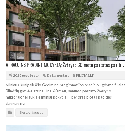
ATNAUJINS PRADINĘ MOKYKLĄ: Žvėryno 60 metų pastatas pasitinka rekonstrukciją
2026 gegužės 14
Be komentarų
PILOTAS.LT
Vilniaus Kunigaikščio Gedimino progimnazijos pradinio ugdymo filialas
Blindžių gatvėje atsinaujins. 60 metų senumo pastato Žvėryno
mikrorajone laukia esminiai pokyčiai – bendras plotas padidės
daugiau nei
Skaityti daugiau