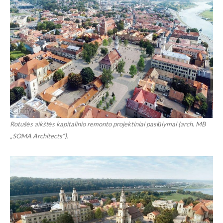
Rotušės aikštės kapitalinio remonto projektiniai pasiūlymai (arch. MB
„SOMA Architects“).