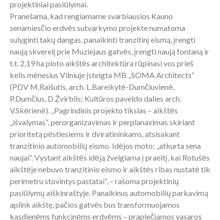
projektiniai pasiūlymai.
Pranešama, kad rengiamame svarbiausios Kauno
senamiesčio erdvės sutvarkymo projekte numatoma
sulyginti takų dangas, panaikinti tranzitinį eismą, įrengti
naują skverelį prie Muziejaus gatvės, įrengti naują fontaną ir
t.t. 2,19 ha ploto aikštės architektūra rūpinasi vos prieš
kelis mėnesius Vilniuje įsteigta MB „SOMA Architects“
(PDV M.Raišutis, arch. L.Bareikytė-Dumčiuvienė,
P.Dumčius, D.Žvirblis; Kultūros paveldo dalies arch.
V.Skėrienė). „Pagrindinis projekto tikslas – aikštės
„išvalymas“, perorganizavimas ir perplanavimas skiriant
prioritetą pėstiesiems ir dviratininkams, atsisakant
tranzitinio automobilių eismo. Idėjos moto: „atkurta sena
naujai“. Vystant aikštės idėją žvelgiama į praeitį, kai Rotušės
aikštėje nebuvo tranzitinio eismo ir aikštės ribas nustatė tik
perimetru stovintys pastatai“, – rašoma projektinių
pasiūlymų aiškinraštyje. Panaikinus automobilių parkavimą
aplink aikštę, pačios gatvės bus transformuojamos
kasdienėms funkcinėms erdvėms – praplečiamos vasaros