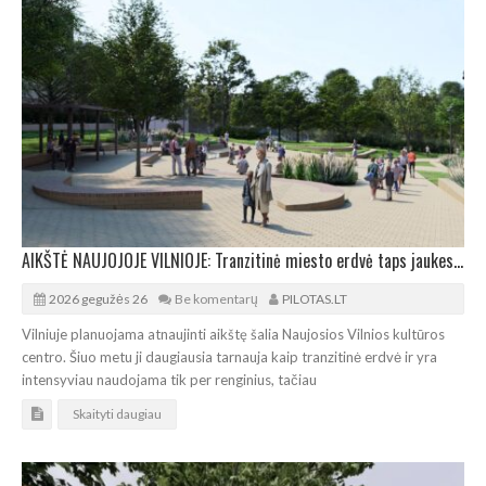
AIKŠTĖ NAUJOJOJE VILNIOJE: Tranzitinė miesto erdvė taps jaukesnė
2026 gegužės 26
Be komentarų
PILOTAS.LT
Vilniuje planuojama atnaujinti aikštę šalia Naujosios Vilnios kultūros
centro. Šiuo metu ji daugiausia tarnauja kaip tranzitinė erdvė ir yra
intensyviau naudojama tik per renginius, tačiau
Skaityti daugiau