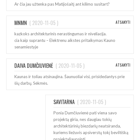
Ar čia jau užtenka pas Matijošaitį ant kilimo susitart?
MNMN
(
2020-11-05
)
ATSAKYTI
kazkoks architekturinis nerastingumas ir niveliacija.
cia kaip suprantu – Elektrenu aikstes pritaikymas Kauno
senamiestyje
DAIVA DUMČIUVIENĖ
(
2020-11-05
)
ATSAKYTI
Kaunas ir toliau atsinaujina. Šaunuoliai visi, prisidedantys prie
šių darbų. Sėkmės.
SAVITARNA
(
2020-11-05
)
Ponia Dumčiuvienė pati viena savo
projektą giria, nes daugiau tokių
architektūrinių biezdarių neatsiranda,
kuriems liežuvis apsiverstų tokį beviltišką
projektąliaupsinti.