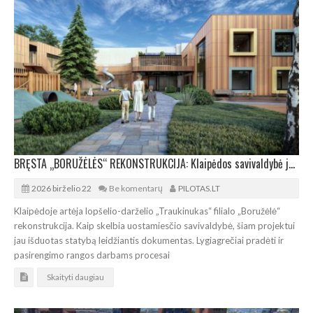
BRĘSTA „BORUŽĖLĖS“ REKONSTRUKCIJA: Klaipėdos savivaldybė jau išdavė statybos leidimą
2026 birželio 22
Be komentarų
PILOTAS.LT
Klaipėdoje artėja lopšelio-darželio „Traukinukas“ filialo „Boružėlė“
rekonstrukcija. Kaip skelbia uostamiesčio savivaldybė, šiam projektui
jau išduotas statybą leidžiantis dokumentas. Lygiagrečiai pradėti ir
pasirengimo rangos darbams procesai
Skaityti daugiau