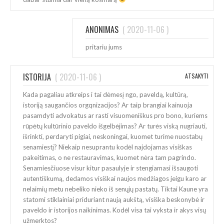
ANONIMAS
(
2020-11-06
)
pritariu jums
ISTORIJA
(
2020-11-06
)
ATSAKYTI
Kada pagaliau atkreips i tai dėmesį ngo, paveldą, kultūrą,
istoriją saugančios orgqnizacijos? Ar taip brangiai kainuoja
pasamdyti advokatus ar rasti visuomeniškus pro bono, kuriems
rūpėtų kultūrinio paveldo išgelbėjimas? Ar turės viską nugriauti,
išrinkti, perdaryti pigiai, neskoningai, kuomet turime nuostabų
senamiestį? Niekaip nesuprantu kodėl najdojamas visiškas
pakeitimas, o ne restauravimas, kuomet nėra tam pagrindo.
Senamiesčiuose visur kitur pasaulyje ir stengiamasi išsaugoti
autentiškumą, dedamos visiškai naujos medžiagos jeigu karo ar
nelaimių metu nebeliko nieko iš senųjų pastatų. Tiktai Kaune yra
statomi stiklainiai priduriant naują aukštą, visiška beskonybė ir
paveldo ir istorijos naikinimas. Kodėl visa tai vyksta ir akys visų
užmerktos?