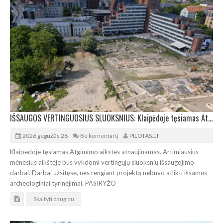
IŠSAUGOS VERTINGUOSIUS SLUOKSNIUS: Klaipėdoje tęsiamas Atgimimo aikštės atnaujinamas
2026 gegužės 28
Be komentarų
PILOTAS.LT
Klaipėdoje tęsiamas Atgimimo aikštės atnaujinamas. Artimiausius
mėnesius aikštėje bus vykdomi vertingųjų sluoksnių išsaugojimo
darbai. Darbai užsitęsė, nes rengiant projektą nebuvo atlikti išsamūs
archeologiniai tyrinėjimai. PASIRYŽO
Skaityti daugiau