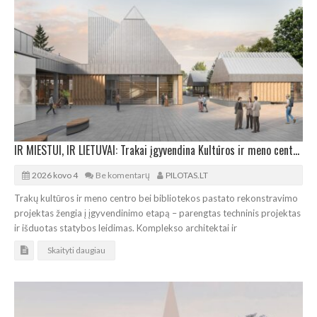
IR MIESTUI, IR LIETUVAI: Trakai įgyvendina Kultūros ir meno centro bei bibliotekos projektą
2026 kovo 4
Be komentarų
PILOTAS.LT
Trakų kultūros ir meno centro bei bibliotekos pastato rekonstravimo
projektas žengia į įgyvendinimo etapą – parengtas techninis projektas
ir išduotas statybos leidimas. Komplekso architektai ir
Skaityti daugiau