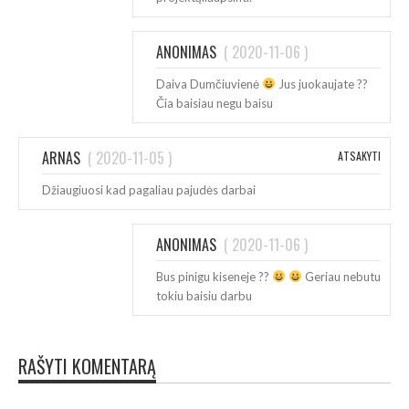
ANONIMAS
(
2020-11-06
)
Daiva Dumčiuvienė
Jus juokaujate ??
Čia baisiau negu baisu
ARNAS
(
2020-11-05
)
ATSAKYTI
Džiaugiuosi kad pagaliau pajudės darbai
ANONIMAS
(
2020-11-06
)
Bus pinigu kiseneje ??
Geriau nebutu
tokiu baisiu darbu
RAŠYTI KOMENTARĄ