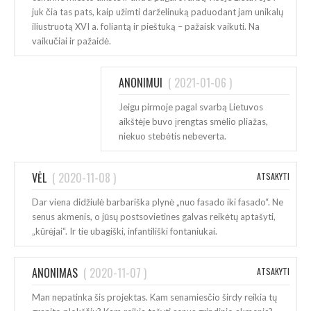
juk čia tas pats, kaip užimti darželinuką paduodant jam unikalų
iliustruotą XVI a. foliantą ir pieštuką – pažaisk vaikuti. Na
vaikučiai ir pažaidė.
ANONIMUI
(
2021-01-06
)
Jeigu pirmoje pagal svarbą Lietuvos
aikštėje buvo įrengtas smėlio pliažas,
niekuo stebėtis nebeverta.
VĖL
(
2020-11-08
)
ATSAKYTI
Dar viena didžiulė barbariška plynė „nuo fasado iki fasado“. Ne
senus akmenis, o jūsų postsovietines galvas reikėtų aptašyti,
„kūrėjai“. Ir tie ubagiški, infantiliški fontaniukai.
ANONIMAS
(
2020-11-07
)
ATSAKYTI
Man nepatinka šis projektas. Kam senamiesčio širdy reikia tų