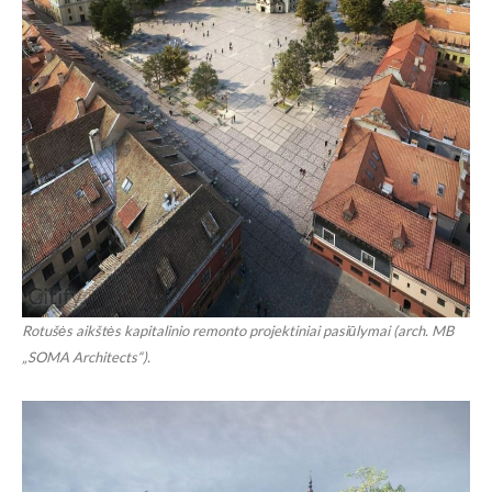
Rotušės aikštės kapitalinio remonto projektiniai pasiūlymai (arch. MB
„SOMA Architects“).