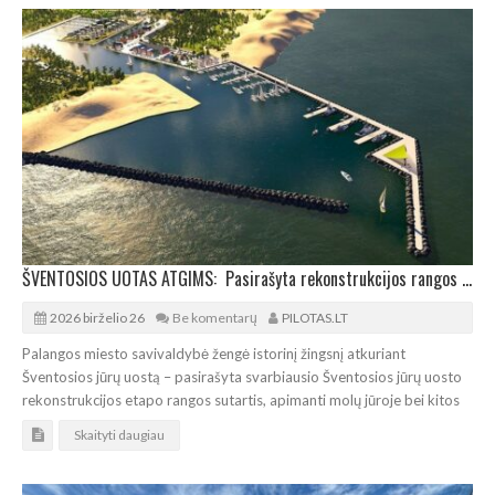
ŠVENTOSIOS UOTAS ATGIMS: Pasirašyta rekonstrukcijos rangos sutartis
2026 birželio 26
Be komentarų
PILOTAS.LT
Palangos miesto savivaldybė žengė istorinį žingsnį atkuriant
Šventosios jūrų uostą – pasirašyta svarbiausio Šventosios jūrų uosto
rekonstrukcijos etapo rangos sutartis, apimanti molų jūroje bei kitos
Skaityti daugiau