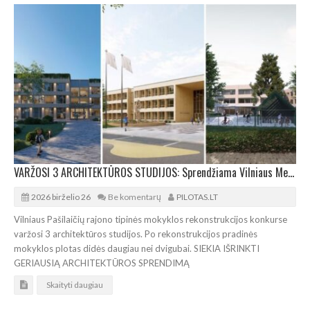
VARŽOSI 3 ARCHITEKTŪROS STUDIJOS: Sprendžiama Vilniaus Medeinos pradinės mokyklos ateitis
2026 birželio 26
Be komentarų
PILOTAS.LT
Vilniaus Pašilaičių rajono tipinės mokyklos rekonstrukcijos konkurse
varžosi 3 architektūros studijos. Po rekonstrukcijos pradinės
mokyklos plotas didės daugiau nei dvigubai. SIEKIA IŠRINKTI
GERIAUSIĄ ARCHITEKTŪROS SPRENDIMĄ
Skaityti daugiau