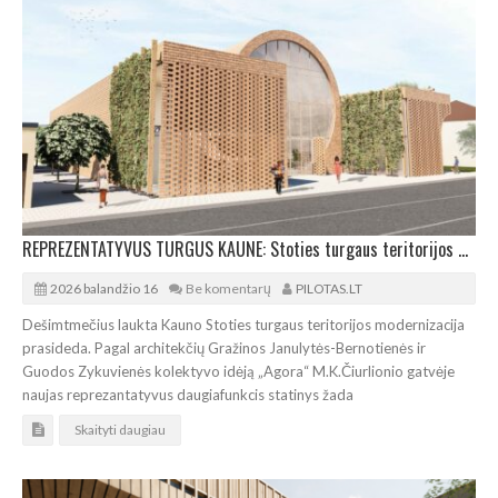
REPREZENTATYVUS TURGUS KAUNE: Stoties turgaus teritorijos modernizacija prasideda
2026 balandžio 16
Be komentarų
PILOTAS.LT
Dešimtmečius laukta Kauno Stoties turgaus teritorijos modernizacija
prasideda. Pagal architekčių Gražinos Janulytės-Bernotienės ir
Guodos Zykuvienės kolektyvo idėją „Agora“ M.K.Čiurlionio gatvėje
naujas reprezantatyvus daugiafunkcis statinys žada
Skaityti daugiau