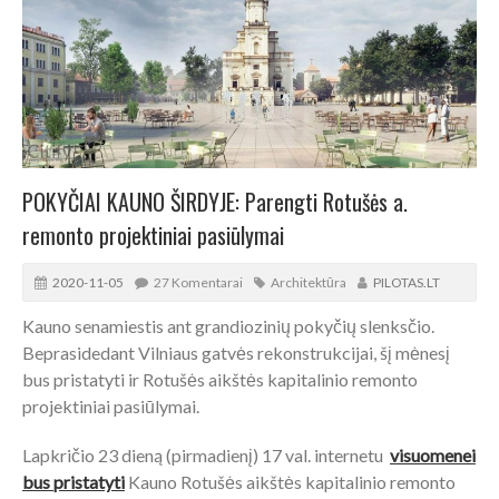
POKYČIAI KAUNO ŠIRDYJE: Parengti Rotušės a.
remonto projektiniai pasiūlymai
2020-11-05
27 Komentarai
Architektūra
PILOTAS.LT
Kauno senamiestis ant grandiozinių pokyčių slenksčio.
Beprasidedant Vilniaus gatvės rekonstrukcijai, šį mėnesį
bus pristatyti ir Rotušės aikštės kapitalinio remonto
projektiniai pasiūlymai.
Lapkričio 23 dieną (pirmadienį) 17 val. internetu
visuomenei
bus pristatyti
Kauno Rotušės aikštės kapitalinio remonto