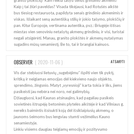
granito plokščių? Kam reikia tašyti senus grindinio akmenis?
Kaip į tai žiūri paveldas? Visada tikėjausi, kad Rotušės aikštė
bus tiesiog restauruota, papildyta senais grindinio akmenimis ir
viskas. Išlaikant seną autentišką stilių ir jokio tašymo, plokščių ir
pan. Kitur Europoje, vertinama autentika, pvz.: Briugėje ištisas
miestas vien senoviniu netašytų akmenų grindiniu, ir visi, turistai
negali atsigėrėti. Manau, granito plokštės ir akmenų nutašymas
sugadins mūsų senamiestį. Be to, tai ir brangiai kainuos.
OBSERVER
(
2020-11-06
)
ATSAKYTI
Vis dar stebiuosi lietuvių „sugebėjimu“ išpilti vien tik pyktį,
kritiką ir neigiamas emocijas dėl kiekvieno naujo objekto,
sprendimo, žingsnio. Matyt „vyresnioji“ karta tokia ir liks, jiems
pasikeisti jau nebėra nei noro, nei galimybių.
Džiaugiuosi, kad Kaunas atsinaujins, kad pagaliau pasikeis
sovietinės ištrupėję betoninės plytelės aikštėje ir kad Vilniaus g.
nereiks baimintis išsisukti koją dėl išsiklaipiusių akmenų, o
jaunoms šeimoms bus lengviau stumti vežimėlius Kauno
senamiestyje.
Linkiu visiems daugiau teigiamų emocijų ir pozityvumo