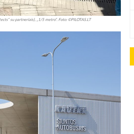
ects“ su partneriais), „1/5 metro“. Foto: ©PILOTAS.LT