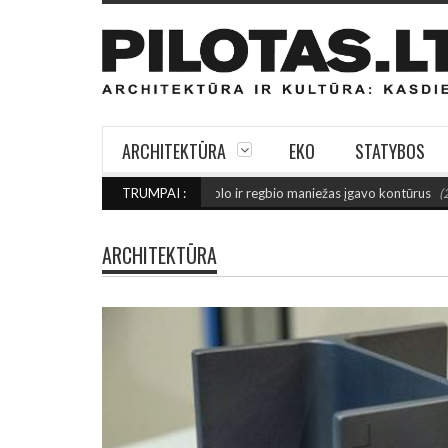
ARCHITEKTŪRA
EKO
STATYBOS
NIŠO: Šiaulių futbolo ir regbio maniežas įgavo kontūrus
TRUMPAI :
(2026 rugpjūčio 
ARCHITEKTŪRA