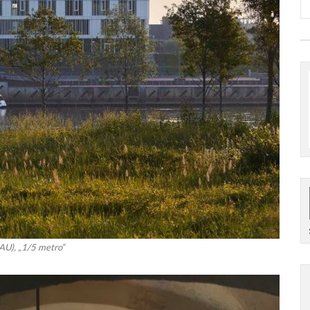
RAU), „1/5 metro“