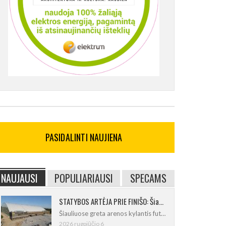
PASIDALINTI NAUJIENA
NAUJAUSI
POPULIARIAUSI
SPECAMS
STATYBOS ARTĖJA PRIE FINIŠO: Šiaulių futbolo ir regbio maniežas įgavo kontūrus
Šiauliuose greta arenos kylantis futbolo
2026 rugpjūčio 6