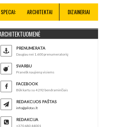
SPECAI:
ARCHITEKTAI
DIZAINERIAI
ARCHITEKTUOMENĖ
PRENUMERATA
Daugiau nei 1.600 prenumeratorių
SVARBU
Pranešk naujieną visiems
FACEBOOK
Būk kartu su 4 292 bendraminčiais
REDAKCIJOS PAŠTAS
info@pilotas.lt
REDAKCIJA
+370 680 44001