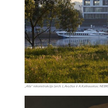
„Alia“ rekonstrukcija (arch. L.Avyžius ir A.Kalinauskas; NEB