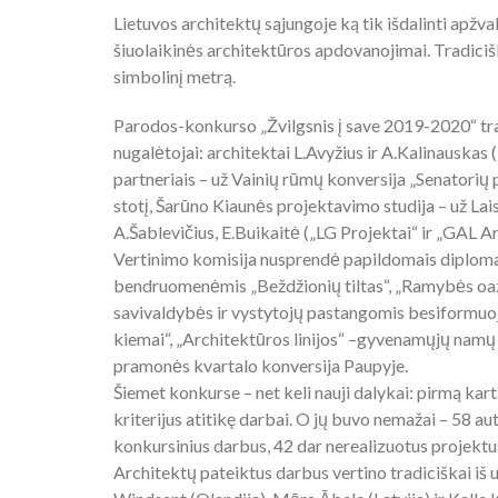
Lietuvos architektų sąjungoje ką tik išdalinti apž
šiuolaikinės architektūros apdovanojimai. Tradiciška
simbolinį metrą.
Parodos-konkurso „Žvilgsnis į save 2019-2020“ tradi
nugalėtojai: architektai L.Avyžius ir A.Kalinauskas
partneriais – už Vainių rūmų konversija „Senatorių 
stotį, Šarūno Kiaunės projektavimo studija – už Lai
A.Šablevičius, E.Buikaitė („LG Projektai“ ir „GAL A
Vertinimo komisija nusprendė papildomais diplomai
bendruomenėmis „Beždžionių tiltas“, „Ramybės oazė“
savivaldybės ir vystytojų pastangomis besiformuoj
kiemai“, „Architektūros linijos“ –gyvenamųjų namų
pramonės kvartalo konversija Paupyje.
Šiemet konkurse – net keli nauji dalykai: pirmą kar
kriterijus atitikę darbai. O jų buvo nemažai – 58 au
konkursinius darbus, 42 dar nerealizuotus projektus 
Architektų pateiktus darbus vertino tradiciškai iš 