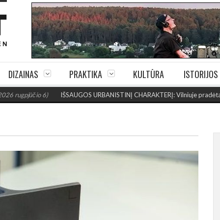
DIZAINAS
PRAKTIKA
KULTŪRA
ISTORIJOS
6)
IŠSAUGOS URBANISTINĮ CHARAKTERĮ: Vilniuje pradėtas Jogailos gatv