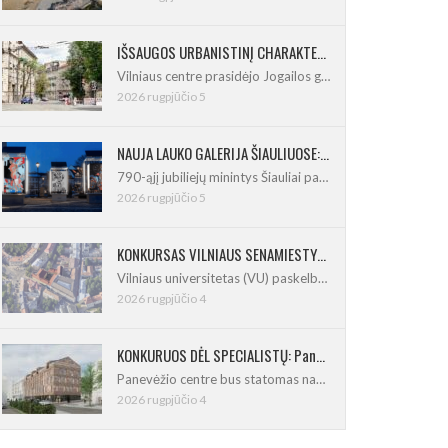
IŠSAUGOS URBANISTINĮ CHARAKTERĮ: Vilniuje pradėtas Jogailos gatvės remontas
Vilniaus centre prasidėjo Jogailos gatvės
2026 rugpjūčio 5
NAUJA LAUKO GALERIJA ŠIAULIUOSE: Pirmoje ekspozicijoje – Eduardo Juchnevičiaus kūryba
790-ąjį jubiliejų minintys Šiauliai pasipildo
2026 rugpjūčio 5
KONKURSAS VILNIAUS SENAMIESTYJE: Vilniaus universitetui reikia pedagogų rengimo centro
Vilniaus universitetas (VU) paskelbė pastatų
2026 rugpjūčio 4
KONKURUOS DĖL SPECIALISTŲ: Panevėžio centre iškils naujas 21 būsto namas
Panevėžio centre bus statomas naujas
2026 rugpjūčio 4