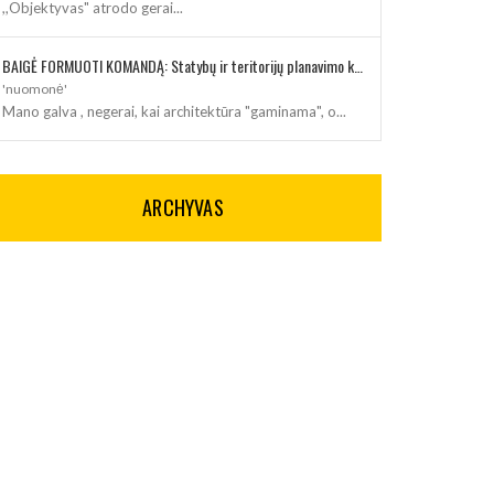
,,Objektyvas" atrodo gerai...
BAIGĖ FORMUOTI KOMANDĄ: Statybų ir teritorijų planavimo klausimus kuruos architektė
'nuomonė'
Mano galva , negerai, kai architektūra "gaminama", o...
ARCHYVAS