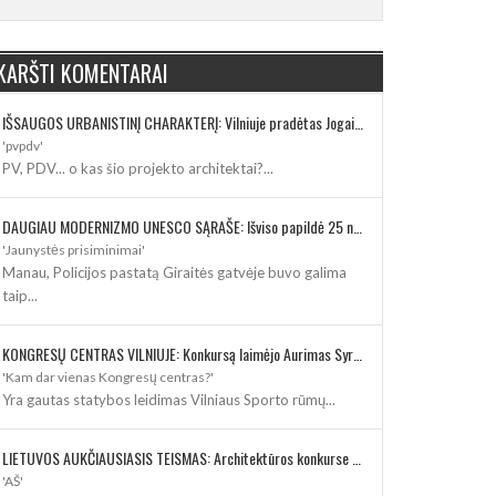
KARŠTI KOMENTARAI
IŠSAUGOS URBANISTINĮ CHARAKTERĮ: Vilniuje pradėtas Jogailos gatvės remontas
'pvpdv'
PV, PDV... o kas šio projekto architektai?...
DAUGIAU MODERNIZMO UNESCO SĄRAŠE: Išviso papildė 25 nauji paveldo objektai
'Jaunystės prisiminimai'
Manau, Policijos pastatą Giraitės gatvėje buvo galima
taip...
KONGRESŲ CENTRAS VILNIUJE: Konkursą laimėjo Aurimas Syrusas su „IMPLMNT architects“
'Kam dar vienas Kongresų centras?'
Yra gautas statybos leidimas Vilniaus Sporto rūmų...
LIETUVOS AUKČIAUSIASIS TEISMAS: Architektūros konkurse varžosi 8 rekonstrukcijos vizijos
'AŠ'