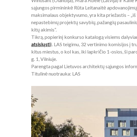
Windsant (Olandija), Māra Ābele (Latvija) ir Kalle
sąjungos pirmininkė Rūta Leitanaitė apdovanojimų r
maksimalaus objektyvumo, yra kita priežastis – „iš 
nepastebimų projektų savybių, pažangių pasaulinių 
kitų akimis“.
Tikrą, popierinį konkurso katalogą visiems dalyvia
atsisiųsti
). LAS teigimu, 32 vertinimo komisijos į t
kitus miestus, o kol kas, iki lapkričio 1-osios, ši 
g. 1, Vilniuje.
Parengta pagal Lietuvos architektų sąjungos inform
Titulinė nuotrauka: LAS