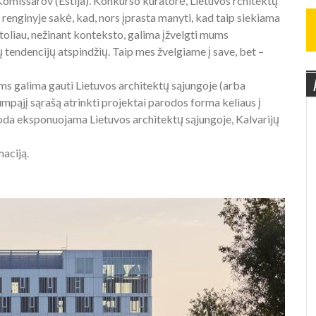
 Komissarov (Estija). Konkurso kuratorė, Lietuvos rchitektų
enginyje sakė, kad, nors įprasta manyti, kad taip siekiama
toliau, nežinant konteksto, galima įžvelgti mums
tendencijų atspindžių. Taip mes žvelgiame į save, bet –
ms galima gauti Lietuvos architektų sąjungoje (arba
rumpąjį sąrašą atrinkti projektai parodos forma keliaus į
paroda eksponuojama Lietuvos architektų sąjungoje, Kalvarijų
aciją.