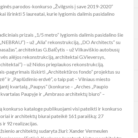
valginės parodos-konkurso „Žvilgsnis į save 2019-2020“
i išrinkti 5 laureatai, kurie lygiomis dalimis pasidalino
ciniais prizais „1/5 metro“ lygiomis dalimis pasidalino šie
 („NEBRAU“) – už „Alia“ rekonstrukciją, „DO Architects“ su
pasažas“, architektas G.Balčytis – už Vilkaviškio autobusų
svės alėjos rekonstrukciją, architektai G.Vieversys,
rchitektai“) – už Nidos prieplaukos rekonstrukciją.
s-pagyrimais išskirti „Architektūros fondo“ projektus su
 ir „Paplūdimio erdvė“, o taip pat – Vilniaus miesto
antį kvartalą „Paupys“ (konkurse – „Arches „Paupio
 kvartalas Paupyje ir „Ambraso architektų biuro“ –
tą konkurso kataloge publikuojami visi pateikti ir konkurso
toriai ir architektų biurai pateikė 161 paraišką: 27
ir 92 realizacijas.
užsienio architektų sudaryta žiuri: Xander Vermeulen