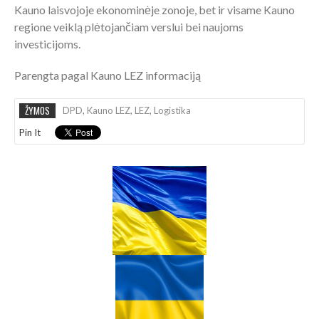
Kauno laisvojoje ekonominėje zonoje, bet ir visame Kauno
regione veiklą plėtojančiam verslui bei naujoms
investicijoms.
Parengta pagal Kauno LEZ informaciją
ŽYMOS
DPD
,
Kauno LEZ
,
LEZ
,
Logistika
Pin It