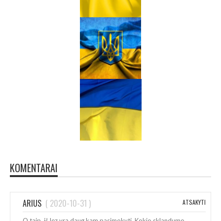
KOMENTARAI
ARIUS
(
2020-10-31
)
ATSAKYTI
O taip, iš lez yra daug kam pasimokyti. Kokio sklandumo