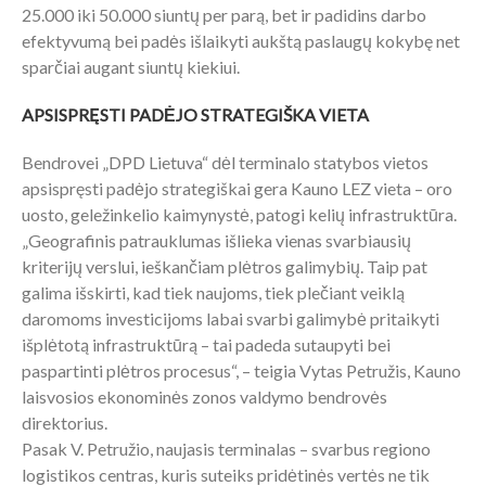
25.000 iki 50.000 siuntų per parą, bet ir padidins darbo
efektyvumą bei padės išlaikyti aukštą paslaugų kokybę net
sparčiai augant siuntų kiekiui.
APSISPRĘSTI PADĖJO STRATEGIŠKA VIETA
Bendrovei „DPD Lietuva“ dėl terminalo statybos vietos
apsispręsti padėjo strategiškai gera Kauno LEZ vieta – oro
uosto, geležinkelio kaimynystė, patogi kelių infrastruktūra.
„Geografinis patrauklumas išlieka vienas svarbiausių
kriterijų verslui, ieškančiam plėtros galimybių. Taip pat
galima išskirti, kad tiek naujoms, tiek plečiant veiklą
daromoms investicijoms labai svarbi galimybė pritaikyti
išplėtotą infrastruktūrą – tai padeda sutaupyti bei
paspartinti plėtros procesus“, – teigia Vytas Petružis, Kauno
laisvosios ekonominės zonos valdymo bendrovės
direktorius.
Pasak V. Petružio, naujasis terminalas – svarbus regiono
logistikos centras, kuris suteiks pridėtinės vertės ne tik