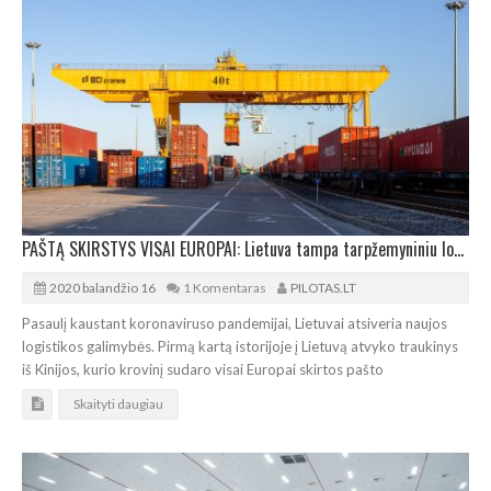
PAŠTĄ SKIRSTYS VISAI EUROPAI: Lietuva tampa tarpžemyniniu logistikos tiltu
2020 balandžio 16
1 Komentaras
PILOTAS.LT
Pasaulį kaustant koronaviruso pandemijai, Lietuvai atsiveria naujos
logistikos galimybės. Pirmą kartą istorijoje į Lietuvą atvyko traukinys
iš Kinijos, kurio krovinį sudaro visai Europai skirtos pašto
Skaityti daugiau