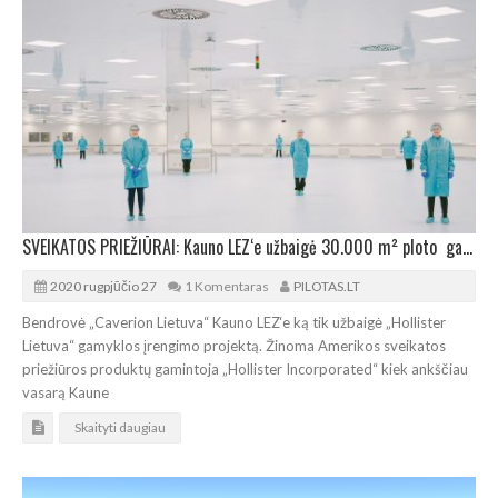
SVEIKATOS PRIEŽIŪRAI: Kauno LEZ‘e užbaigė 30.000 m² ploto gamyklą
2020 rugpjūčio 27
1 Komentaras
PILOTAS.LT
Bendrovė „Caverion Lietuva“ Kauno LEZ‘e ką tik užbaigė „Hollister
Lietuva“ gamyklos įrengimo projektą. Žinoma Amerikos sveikatos
priežiūros produktų gamintoja „Hollister Incorporated“ kiek ankščiau
vasarą Kaune
Skaityti daugiau