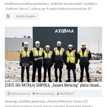
medicinos produktų gamintojos „Hollister Incorporated“ padalinys
„Hollister Lietuva“ į plėtrą per 4 metus ketina investuoti dar 25
Skaityti daugiau
STATO JAU ANTRĄJĄ GAMYKLĄ: „Axioma Metering“ plečia išmaniųjų skaitiklių fabriką
2023 sausio 11
Be komentarų
PILOTAS.LT
Išmaniųjų skaitiklių gamintoja „Axioma Metering“ Kauno LEZ
teritorijoje pradeda statyti antrąją gamyklą. Kompanija šiemet į