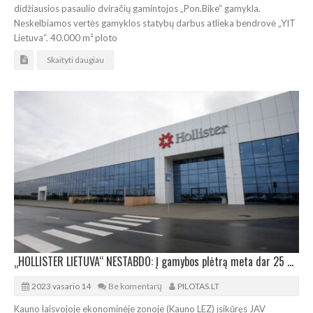
didžiausios pasaulio dviračių gamintojos „Pon.Bike“ gamykla.
Neskelbiamos vertės gamyklos statybų darbus atlieka bendrovė „YIT
Lietuva“. 40.000 m² ploto
Skaityti daugiau
„HOLLISTER LIETUVA“ NESTABDO: Į gamybos plėtrą meta dar 25 mln. JAV dolerių
2023 vasario 14
Be komentarų
PILOTAS.LT
Kauno laisvojoje ekonominėje zonoje (Kauno LEZ) įsikūręs JAV