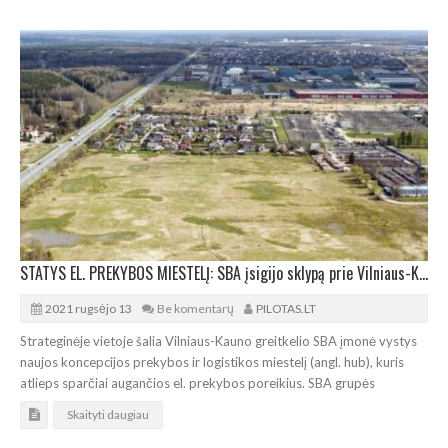
STATYS EL. PREKYBOS MIESTELĮ: SBA įsigijo sklypą prie Vilniaus-Kauno greitkelio
2021 rugsėjo 13
Be komentarų
PILOTAS.LT
Strateginėje vietoje šalia Vilniaus-Kauno greitkelio SBA įmonė vystys
naujos koncepcijos prekybos ir logistikos miestelį (angl. hub), kuris
atlieps sparčiai augančios el. prekybos poreikius. SBA grupės
Skaityti daugiau