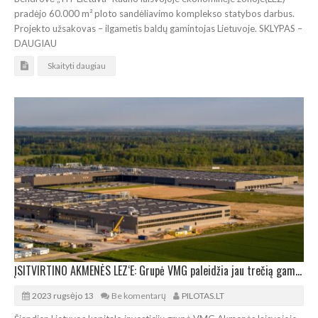
pradėjo 60.000 m² ploto sandėliavimo komplekso statybos darbus.
Projekto užsakovas – ilgametis baldų gamintojas Lietuvoje. SKLYPAS –
DAUGIAU
Skaityti daugiau
ĮSITVIRTINO AKMENĖS LEZ‘E: Grupė VMG paleidžia jau trečią gamyklą
2023 rugsėjo 13
Be komentarų
PILOTAS.LT