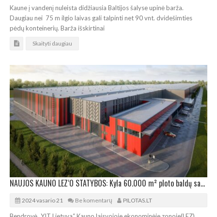
Kaune į vandenį nuleista didžiausia Baltijos šalyse upinė barža.
Daugiau nei 75 m ilgio laivas gali talpinti net 90 vnt. dvidešimties
pėdų konteinerių. Barža išskirtinai
Skaityti daugiau
NAUJOS KAUNO LEZ‘O STATYBOS: Kyla 60.000 m² ploto baldų sandėliavimo kompleksas
2024 vasario 21
Be komentarų
PILOTAS.LT
Bendrovė „YIT Lietuva“ Kauno laisvojoje ekonominėje zonoje(LEZ)