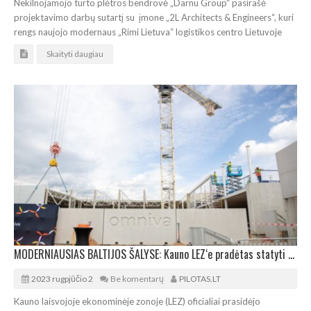
Nekilnojamojo turto plėtros bendrovė „Darnu Group“ pasirašė
projektavimo darbų sutartį su įmone „2L Architects & Engineers“, kuri
rengs naujojo modernaus „Rimi Lietuva“ logistikos centro Lietuvoje
Skaityti daugiau
MODERNIAUSIAS BALTIJOS ŠALYSE: Kauno LEZ‘e pradėtas statyti „Omniva LT“ terminalas
2023 rugpjūčio 2
Be komentarų
PILOTAS.LT
Kauno laisvojoje ekonominėje zonoje (LEZ) oficialiai prasidėjo