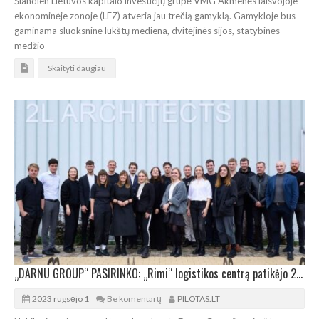
Šiandien Lietuvos kapitalo investicijų grupė VMG Akmenės laisvojoje
ekonominėje zonoje (LEZ) atveria jau trečią gamyklą. Gamykloje bus
gaminama sluoksninė lukštų mediena, dvitėjinės sijos, statybinės
medžio
Skaityti daugiau
„DARNU GROUP“ PASIRINKO: „Rimi“ logistikos centrą patikėjo 2L architektams
2023 rugsėjo 1
Be komentarų
PILOTAS.LT