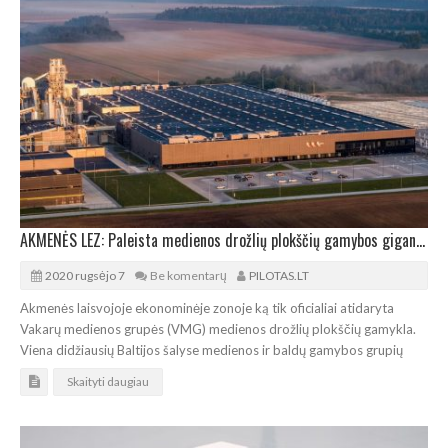
AKMENĖS LEZ: Paleista medienos drožlių plokščių gamybos gigantė
2020 rugsėjo 7
Be komentarų
PILOTAS.LT
Akmenės laisvojoje ekonominėje zonoje ką tik oficialiai atidaryta
Vakarų medienos grupės (VMG) medienos drožlių plokščių gamykla.
Viena didžiausių Baltijos šalyse medienos ir baldų gamybos grupių
Skaityti daugiau