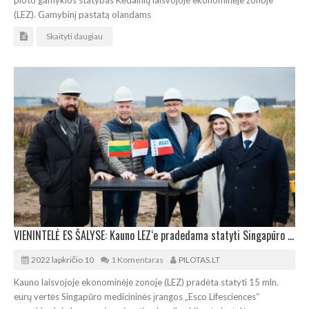
(LEZ). Gamybinį pastatą olandams
Skaityti daugiau
VIENINTELĖ ES ŠALYSE: Kauno LEZ‘e pradedama statyti Singapūro gamykla
2022 lapkričio 10
1 Komentaras
PILOTAS.LT
Kauno laisvojoje ekonominėje zonoje (LEZ) pradėta statyti 15 mln.
eurų vertės Singapūro medicininės įrangos „Esco Lifesciences“