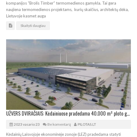
kompanijos “Brolis Timber” termomedienos gamykla. Tai gera
naujiena termomedienos projektams, kurių skaičius, architektų dėka,
Lietuvoje kasmet auga
Skaityti daugiau
UŽVERS DVIRAČIAIS: Kėdainiuose pradedama 40.000 m² ploto gamyklos statyba
2023 vasario 23
Be komentarų
PILOTAS.LT
Kėdainių Laisvojoje ekonominėje zonoje (LEZ) pradedama statyti