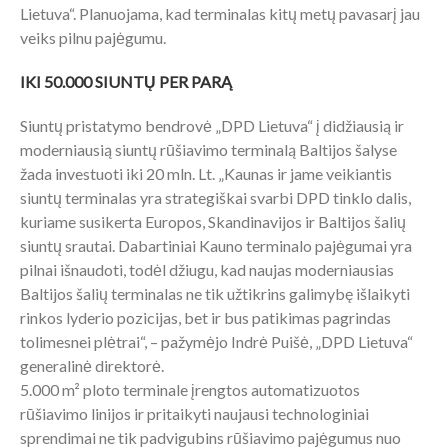
Lietuva“. Planuojama, kad terminalas kitų metų pavasarį jau
veiks pilnu pajėgumu.
IKI 50.000 SIUNTŲ PER PARĄ
Siuntų pristatymo bendrovė „DPD Lietuva“ į didžiausią ir
moderniausią siuntų rūšiavimo terminalą Baltijos šalyse
žada investuoti iki 20 mln. Lt. „Kaunas ir jame veikiantis
siuntų terminalas yra strategiškai svarbi DPD tinklo dalis,
kuriame susikerta Europos, Skandinavijos ir Baltijos šalių
siuntų srautai. Dabartiniai Kauno terminalo pajėgumai yra
pilnai išnaudoti, todėl džiugu, kad naujas moderniausias
Baltijos šalių terminalas ne tik užtikrins galimybę išlaikyti
rinkos lyderio pozicijas, bet ir bus patikimas pagrindas
tolimesnei plėtrai“, – pažymėjo Indrė Puišė, „DPD Lietuva“
generalinė direktorė.
5.000 m² ploto terminale įrengtos automatizuotos
rūšiavimo linijos ir pritaikyti naujausi technologiniai
sprendimai ne tik padvigubins rūšiavimo pajėgumus nuo