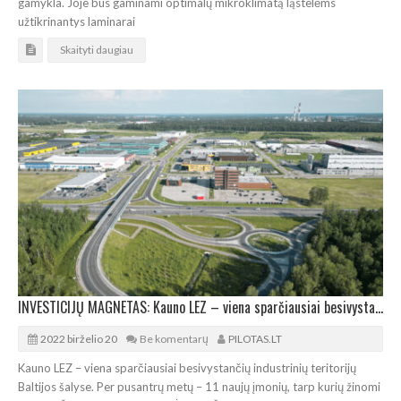
gamykla. Joje bus gaminami optimalų mikroklimatą ląstelėms
užtikrinantys laminarai
Skaityti daugiau
INVESTICIJŲ MAGNETAS: Kauno LEZ – viena sparčiausiai besivystančių pramoninių teritorijų
2022 birželio 20
Be komentarų
PILOTAS.LT
Kauno LEZ – viena sparčiausiai besivystančių industrinių teritorijų
Baltijos šalyse. Per pusantrų metų – 11 naujų įmonių, tarp kurių žinomi