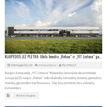
KLAIPĖDOS LEZ PLĖTRA: Iškils bendra „Rehau“ ir „YIT Lietuva“ gamykla
2020 lapkričio 30
1 Komentaras
PILOTAS.LT
Rangos kompanija „YIT Lietuva“ Klaipėdos laisvojoje ekonominėje
zonoje (LEZ) naujos „Rehau“ mikrokabelių vamzdžių sistemų gamyklos
statybą įgyvendins bei finansuos. Taip bus įtvirtinta šios vokiečių
kompanijos
Skaityti daugiau