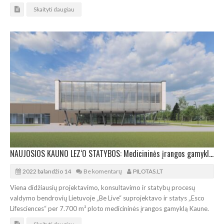
Skaityti daugiau
NAUJOSIOS KAUNO LEZ‘O STATYBOS: Medicininės įrangos gamykla „Esco Lifesciences“
2022 balandžio 14
Be komentarų
PILOTAS.LT
Viena didžiausių projektavimo, konsultavimo ir statybų procesų
valdymo bendrovių Lietuvoje „Be Live“ suprojektavo ir statys „Esco
Lifesciences“ per 7.700 m² ploto medicininės įrangos gamyklą Kaune.