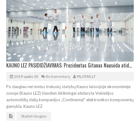
KAUNO LEZ PASIDIDŽIAVIMAS: Prezidentas Gitanas Nausėda atidarė „Continental“ milžinę
2019 spalio 10
Be komentarų
PILOTAS.LT
Po daugiau nei metus trukusių statybų Kauno laisvojoje ekonominėje
zonoje (Kauno LEZ) šiandien iškilmingai atidaryta Vokietijos
automobilių dalių kompanijos „Continental“ elektronikos komponentų
gamykla. Kauno LEZ
Skaityti daugiau