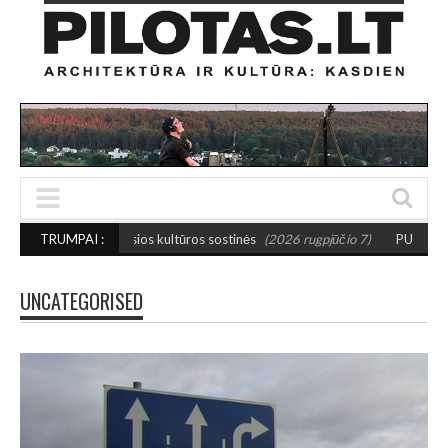
sios kultūros sostinės
TRUMPAI :
(2026 rugpjūčio 7)
PUSIAUSVYROS AKTAS SANTAK
UNCATEGORISED