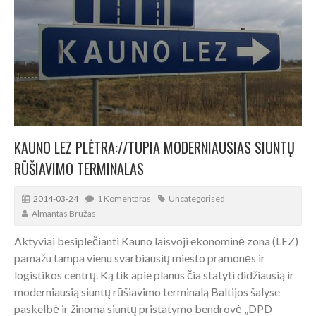
KAUNO LEZ PLĖTRA://TUPIA MODERNIAUSIAS SIUNTŲ
RŪŠIAVIMO TERMINALAS
2014-03-24
1 Komentaras
Uncategorised
Almantas Bružas
Aktyviai besiplečianti Kauno laisvoji ekonominė zona (LEZ)
pamažu tampa vienu svarbiausių miesto pramonės ir
logistikos centrų. Ką tik apie planus čia statyti didžiausią ir
moderniausią siuntų rūšiavimo terminalą Baltijos šalyse
paskelbė ir žinoma siuntų pristatymo bendrovė „DPD