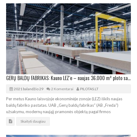
GERŲ BALDŲ FABRIKAS: Kauno LEZ‘e – naujas 36.000 m² ploto sandėlis
2021 balandžio 29
2 Komentarai
PILOTAS.LT
Per metus Kauno laisvojoje ekonominėje zonoje (LEZ) iškils naujas
baldų fabriko pastatas. UAB „Gerų baldų fabrikas“ (AB „Freda“)
užsakymu, modernų naująjį pramonės objektą pagal firmos
Skaityti daugiau