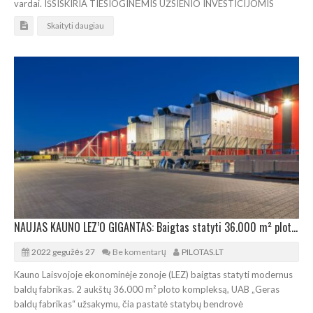
vardai. IŠSISKIRIA TIESIOGINĖMIS UŽSIENIO INVESTICIJOMIS
Skaityti daugiau
NAUJAS KAUNO LEZ’O GIGANTAS: Baigtas statyti 36.000 m² ploto baldų fabrikas
2022 gegužės 27
Be komentarų
PILOTAS.LT
Kauno Laisvojoje ekonominėje zonoje (LEZ) baigtas statyti modernus
baldų fabrikas. 2 aukštų 36.000 m² ploto kompleksą, UAB „Geras
baldų fabrikas“ užsakymu, čia pastatė statybų bendrovė