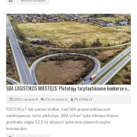
Skaityti daugiau
SBA LOGISTIKOS MIESTELIS: Plėtotojų tarptautiniame konkurse varžosi 6 idėjos
2022 vasario 9
3 Komentarai
PILOTAS.LT
PILOTAS.LT dar pernai skelbė, kad SBA grupei priklausanti
nekilnojamojo turto plėtotoja „SBA Urban“ šalia Vilniaus-Kauno
greitkelio įsigijo 12,5 ha sklypą ir jame ėmė planuoti naujos
koncepcijos