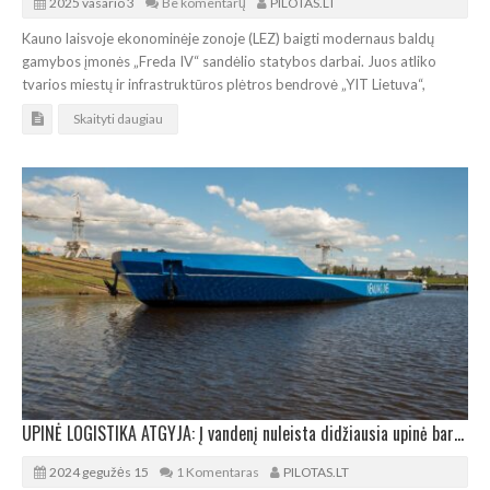
2025 vasario 3
Be komentarų
PILOTAS.LT
Kauno laisvoje ekonominėje zonoje (LEZ) baigti modernaus baldų
gamybos įmonės „Freda IV“ sandėlio statybos darbai. Juos atliko
tvarios miestų ir infrastruktūros plėtros bendrovė „YIT Lietuva“,
Skaityti daugiau
UPINĖ LOGISTIKA ATGYJA: Į vandenį nuleista didžiausia upinė barža Baltijos šalyse
2024 gegužės 15
1 Komentaras
PILOTAS.LT