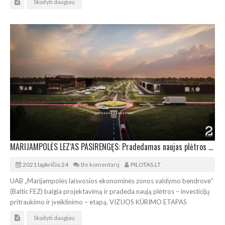
Skaityti daugiau
MARIJAMPOLĖS LEZ‘AS PASIRENGĘS: Pradedamas naujas plėtros etapas
2021 lapkričio 24
Be komentarų
PILOTAS.LT
UAB „Marijampolės laisvosios ekonominės zonos valdymo bendrovė“
(Baltic FEZ) baigia projektavimą ir pradeda naują plėtros – investicijų
pritraukimo ir įveiklinimo – etapą. VIZIJOS KŪRIMO ETAPAS
Skaityti daugiau