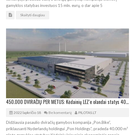
gamyklos statybas investuos 15 mln. eurų, o dar apie 5
Skaityti daugiau
450.000 DVIRAČIŲ PER METUS: Kėdainių LEZ‘e olandai statys 40.000 m² gamyklą
2022 lapkričio 18
Be komentarų
PILOTAS.LT
Didžiausia pasaulio dviračių gamybos kompanija „Pon.Bike“,
priklausanti Nyderlandų holdingui „Pon Holdings“, pradeda 40.000 m²
ploto gamyklos statybas Kėdainių laisvojoje ekonominėje zonoje