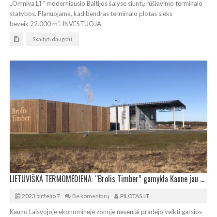
„Omniva LT“ moderniausio Baltijos šalyse siuntų rūšiavimo terminalo
statybos. Planuojama, kad bendras terminalo plotas sieks
beveik 22.000 m². INVESTUOJA
Skaityti daugiau
LIETUVIŠKA TERMOMEDIENA: “Brolis Timber” gamykla Kaune jau dirba pilnu pajėgumu
2023 birželio 7
Be komentarų
PILOTAS.LT
Kauno Laisvojoje ekonominėje zonoje neseniai pradėjo veikti garsios