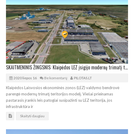
SKAITMENINIS ŽINGSNIS: Klaipėdos LEZ įsigijo modernų trimatį teritorijos modelį
2020 liepos 16
Be komentarų
PILOTAS.LT
Klaipėdos Laisvosios ekonominės zonos (LEZ) valdymo bendrovė
parengė modernų trimatį teritorijos modelį. Viešai prieinamas
pastarasis įrankis leis patogiai susipažinti su LEZ teritorija, jos
infrastruktūra ir
Skaityti daugiau