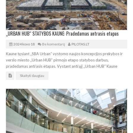
„URBAN HUB“ STATYBOS KAUNE: Pradedamas antrasis etapas
2024 kovo 18
Be komentarų
PILOTAS.LT
Kaune tęsiant „SBA Urban“ vystomo naujos koncepcijos prekybos ir
verslo miesto „Urban HUB“ pirmojo etapo statybos darbus,
pradedamas antrasis etapas. Vystant antrąjį „Urban HUB“ Kaune
Skaityti daugiau