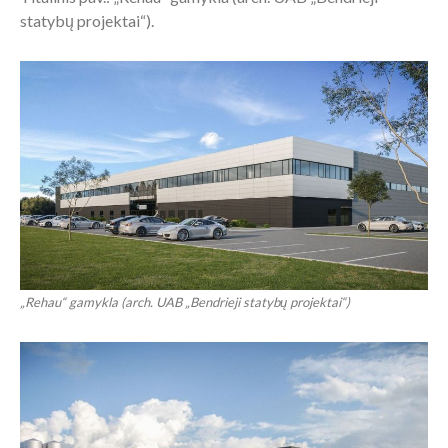
statybų projektai“).
„Rehau“ gamykla (arch. UAB „Bendrieji statybų projektai“)