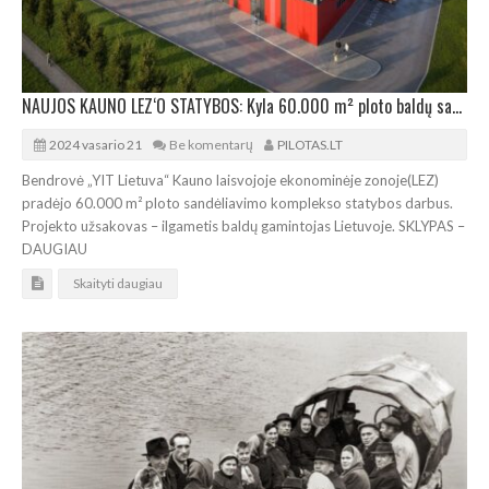
NAUJOS KAUNO LEZ‘O STATYBOS: Kyla 60.000 m² ploto baldų sandėliavimo kompleksas
2024 vasario 21
Be komentarų
PILOTAS.LT
Bendrovė „YIT Lietuva“ Kauno laisvojoje ekonominėje zonoje(LEZ)
pradėjo 60.000 m² ploto sandėliavimo komplekso statybos darbus.
Projekto užsakovas – ilgametis baldų gamintojas Lietuvoje. SKLYPAS –
DAUGIAU
Skaityti daugiau