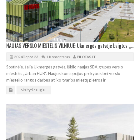
NAUJAS VERSLO MIESTELIS VILNIUJE: Ukmergės gatvėje baigtos „Urban HUB“ statybos
2024 liepos 23
1 Komentaras
PILOTAS.LT
Sostinėje, šalia Ukmergės gatvės, iškilo naujas SBA grupės verslo
miestelis „Urban HUB“. Naujos koncepcijos prekybos bei verslo
miestelio rangos darbus atliko tvarios miestų plėtros ir
Skaityti daugiau