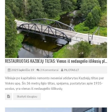
RESTAURUOTAS KAZBĖJŲ TILTAS: Vienas iš nedaugelio išlikusių plieninių santvarinių tiltų sostinėje
2025 lapkričio 19
2 Komentarai
PILOTAS.LT
Vilniuje po kapitalinio remonto neseniai atidarytas Kazbėjų tiltas per
Vokės upę. Šis 36 metrų ilgio tiltas, spėjama, pastatytas apie 1935-
uosius, yra vienas iš nedaugelio išlikusių
Skaityti daugiau