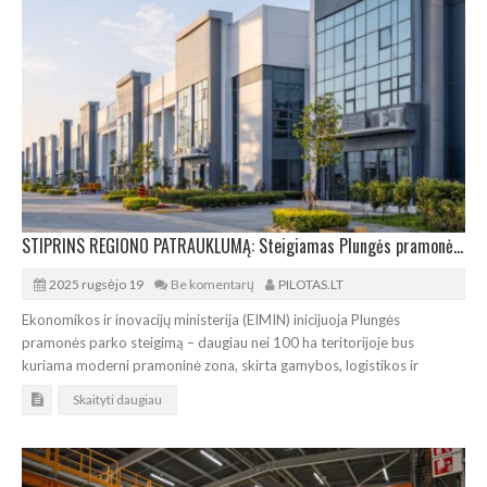
STIPRINS REGIONO PATRAUKLUMĄ: Steigiamas Plungės pramonės parkas
2025 rugsėjo 19
Be komentarų
PILOTAS.LT
Ekonomikos ir inovacijų ministerija (EIMIN) inicijuoja Plungės
pramonės parko steigimą – daugiau nei 100 ha teritorijoje bus
kuriama moderni pramoninė zona, skirta gamybos, logistikos ir
Skaityti daugiau