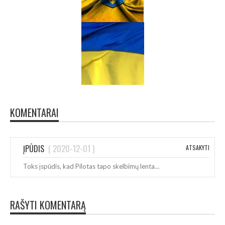
KOMENTARAI
ĮPŪDIS
(
2020-12-01
)
ATSAKYTI
Toks įspūdis, kad Pilotas tapo skelbimų lenta…
RAŠYTI KOMENTARĄ