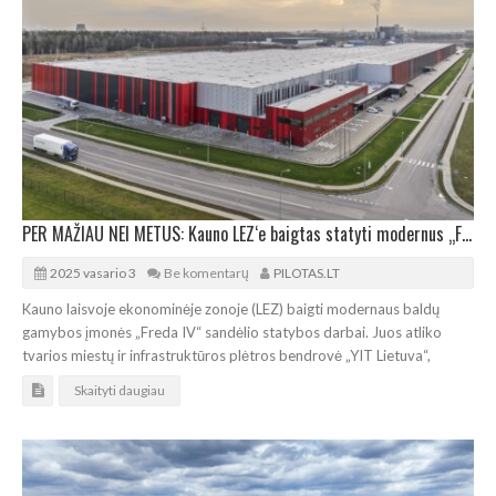
PER MAŽIAU NEI METUS: Kauno LEZ‘e baigtas statyti modernus „Freda IV“ sandėlis
2025 vasario 3
Be komentarų
PILOTAS.LT
Kauno laisvoje ekonominėje zonoje (LEZ) baigti modernaus baldų
gamybos įmonės „Freda IV“ sandėlio statybos darbai. Juos atliko
tvarios miestų ir infrastruktūros plėtros bendrovė „YIT Lietuva“,
Skaityti daugiau