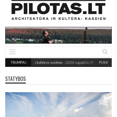
os kultūros sostinės
TRUMPAI :
(2026 rugpjūčio 7)
PUSIAUSVYROS AKTAS SANTAKOJ
STATYBOS