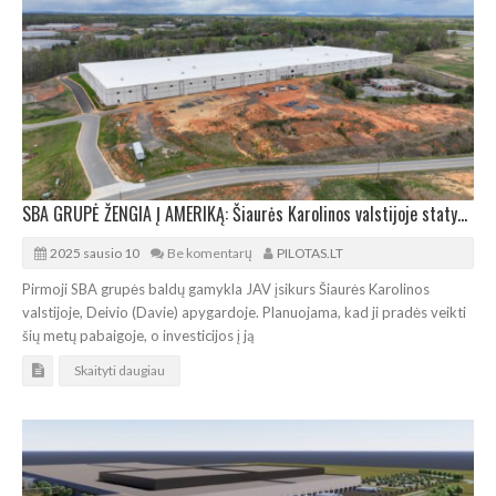
SBA GRUPĖ ŽENGIA Į AMERIKĄ: Šiaurės Karolinos valstijoje statys baldų gamyklą
2025 sausio 10
Be komentarų
PILOTAS.LT
Pirmoji SBA grupės baldų gamykla JAV įsikurs Šiaurės Karolinos
valstijoje, Deivio (Davie) apygardoje. Planuojama, kad ji pradės veikti
šių metų pabaigoje, o investicijos į ją
Skaityti daugiau