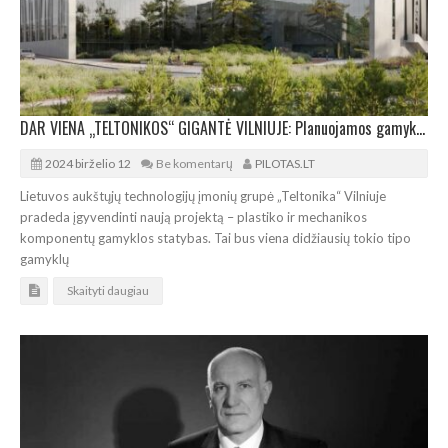
DAR VIENA „TELTONIKOS“ GIGANTĖ VILNIUJE: Planuojamos gamyklos plotas – per 27.000 m²
2024 birželio 12
Be komentarų
PILOTAS.LT
Lietuvos aukštųjų technologijų įmonių grupė „Teltonika“ Vilniuje
pradeda įgyvendinti naują projektą – plastiko ir mechanikos
komponentų gamyklos statybas. Tai bus viena didžiausių tokio tipo
gamyklų
Skaityti daugiau