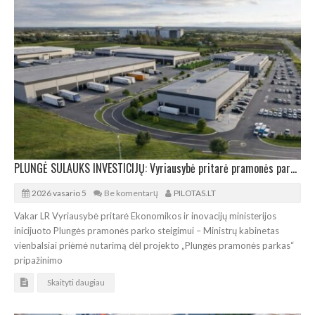
PLUNGĖ SULAUKS INVESTICIJŲ: Vyriausybė pritarė pramonės parko steigimui
2026 vasario 5
Be komentarų
PILOTAS.LT
Vakar LR Vyriausybė pritarė Ekonomikos ir inovacijų ministerijos
inicijuoto Plungės pramonės parko steigimui – Ministrų kabinetas
vienbalsiai priėmė nutarimą dėl projekto „Plungės pramonės parkas“
pripažinimo
Skaityti daugiau