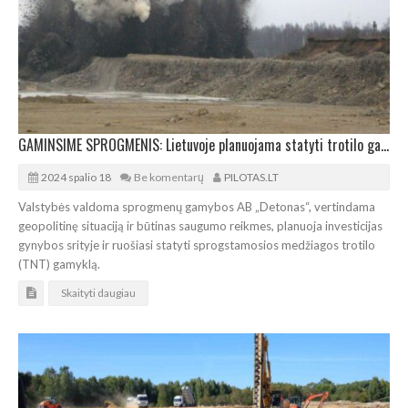
GAMINSIME SPROGMENIS: Lietuvoje planuojama statyti trotilo gamyklą
2024 spalio 18
Be komentarų
PILOTAS.LT
Valstybės valdoma sprogmenų gamybos AB „Detonas“, vertindama
geopolitinę situaciją ir būtinas saugumo reikmes, planuoja investicijas
gynybos srityje ir ruošiasi statyti sprogstamosios medžiagos trotilo
(TNT) gamyklą.
Skaityti daugiau