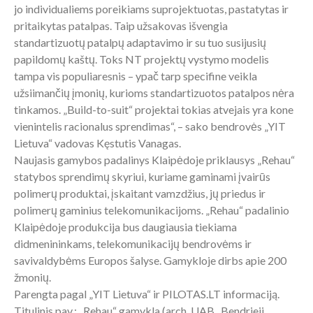
jo individualiems poreikiams suprojektuotas, pastatytas ir
pritaikytas patalpas. Taip užsakovas išvengia
standartizuotų patalpų adaptavimo ir su tuo susijusių
papildomų kaštų. Toks NT projektų vystymo modelis
tampa vis populiaresnis – ypač tarp specifine veikla
užsiimančių įmonių, kurioms standartizuotos patalpos nėra
tinkamos. „Build-to-suit“ projektai tokias atvejais yra kone
vienintelis racionalus sprendimas“, – sako bendrovės „YIT
Lietuva“ vadovas Kęstutis Vanagas.
Naujasis gamybos padalinys Klaipėdoje priklausys „Rehau“
statybos sprendimų skyriui, kuriame gaminami įvairūs
polimerų produktai, įskaitant vamzdžius, jų priedus ir
polimerų gaminius telekomunikacijoms. „Rehau“ padalinio
Klaipėdoje produkcija bus daugiausia tiekiama
didmenininkams, telekomunikacijų bendrovėms ir
savivaldybėms Europos šalyse. Gamykloje dirbs apie 200
žmonių.
Parengta pagal „YIT Lietuva“ ir PILOTAS.LT informaciją.
Titulinis pav.: „Rehau“ gamykla (arch. UAB „Bendrieji