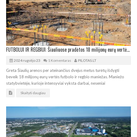
FUTBOLUI IR REGBIUI: Šiauliuose pradėtos 18 milijonų eurų vertės maniežo statybos
2024 rugsėjo 23
1 Komentaras
PILOTAS.LT
Greta Šiaulių arenos per ateinančius dvejus metus turėtų išdygti
beveik 18 milijonų eurų vertės futbolo ir regbio maniežas. Maniežo
statybvietėje, kurioje intensyviai vyksta darbai, neseniai
Skaityti daugiau