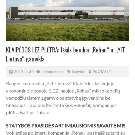
KLAIPĖDOS LEZ PLĖTRA: Iškils bendra „Rehau“ ir „YIT
Lietuva“ gamykla
2020-11-30
1 Komentaras
Statybos
PILOTAS.LT
Rangos kompanija „YIT Lietuva“ Klaipėdos laisvojoje
ekonominėje zonoje (LEZ) naujos „Rehau“ mikrokabelių
vamzdžių sistemų gamyklos statybą įgyvendins bei
finansuos. Taip bus įtvirtinta šios vokiečių kompanijos
plėtra Baltijos šalyse.
STATYBOS PRASIDĖS ARTIMIAUSIOMIS SAVAITĖMIS
Vokietijos polimerų kompanija „Rehau“ pasirašė sutartį su