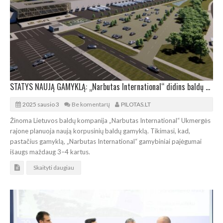
STATYS NAUJĄ GAMYKLĄ: „Narbutas International“ didins baldų gamybos apsukas
2025 sausio 3
Be komentarų
PILOTAS.LT
Žinoma Lietuvos baldų kompanija „Narbutas International“ Ukmergės
rajone planuoja naują korpusinių baldų gamyklą. Tikimasi, kad,
pastačius gamyklą, „Narbutas International“ gamybiniai pajėgumai
išaugs maždaug 3–4 kartus.
Skaityti daugiau