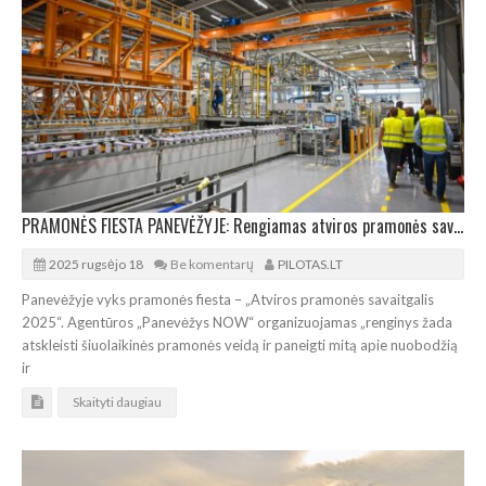
PRAMONĖS FIESTA PANEVĖŽYJE: Rengiamas atviros pramonės savaitgalis 2025
2025 rugsėjo 18
Be komentarų
PILOTAS.LT
Panevėžyje vyks pramonės fiesta – „Atviros pramonės savaitgalis
2025“. Agentūros „Panevėžys NOW“ organizuojamas „renginys žada
atskleisti šiuolaikinės pramonės veidą ir paneigti mitą apie nuobodžią
ir
Skaityti daugiau