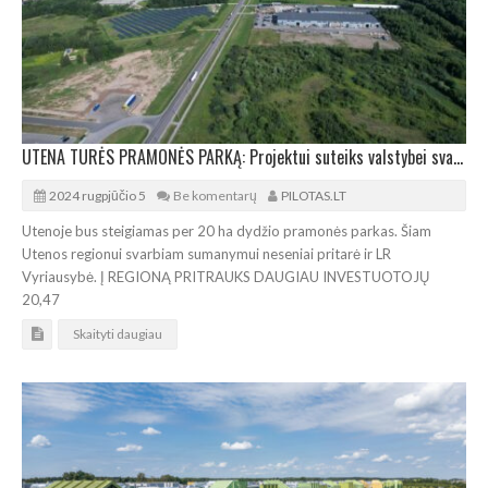
UTENA TURĖS PRAMONĖS PARKĄ: Projektui suteiks valstybei svarbaus projekto statusą
2024 rugpjūčio 5
Be komentarų
PILOTAS.LT
Utenoje bus steigiamas per 20 ha dydžio pramonės parkas. Šiam
Utenos regionui svarbiam sumanymui neseniai pritarė ir LR
Vyriausybė. Į REGIONĄ PRITRAUKS DAUGIAU INVESTUOTOJŲ
20,47
Skaityti daugiau