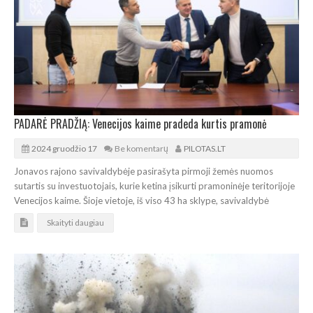
PADARĖ PRADŽIĄ: Venecijos kaime pradeda kurtis pramonė
2024 gruodžio 17
Be komentarų
PILOTAS.LT
Jonavos rajono savivaldybėje pasirašyta pirmoji žemės nuomos
sutartis su investuotojais, kurie ketina įsikurti pramoninėje teritorijoje
Venecijos kaime. Šioje vietoje, iš viso 43 ha sklype, savivaldybė
Skaityti daugiau