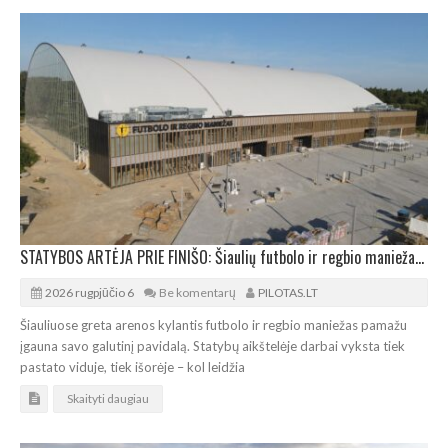
STATYBOS ARTĖJA PRIE FINIŠO: Šiaulių futbolo ir regbio maniežas įgavo kontūrus
2026 rugpjūčio 6
Be komentarų
PILOTAS.LT
Šiauliuose greta arenos kylantis futbolo ir regbio maniežas pamažu
įgauna savo galutinį pavidalą. Statybų aikštelėje darbai vyksta tiek
pastato viduje, tiek išorėje – kol leidžia
Skaityti daugiau