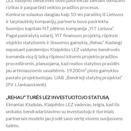
LEZ valdymo bendrovės buvo pasirinktas siekiant sumažinti
rizikas ir paspartinti veiklos pradžios procesus.
Konkurse sulaukus daugiau kaip 10-ies paraiškų iš Lietuvos
ir tarptautinių kompanijų, partneriu buvo pasirinkta
Suomijos kapitalo NT plėtros kompanija „YIT Lietuva“.
Pagal pasirašytą sutartį, YIT finansuos projektą, rūpinsis
objekto statybomis ir išnuomos gamyklą „Rehau“. Kadangi
nepaisant pandemijos Klaipėdos LEZ valdymo bendrovės
komanda visą šį laiką rūpinosi kitomis projekto pradžios
procedūromis, planuojama, kad realios statybos prasidės
jau artimiausiomis savaitėmis. 19.200 m² ploto gamyklos
pastato projektuotojas: UAB „Bendrieji statybų projektai“
(PV J.Jankauskienė).
„REHAU“ TURĖS LEZ INVESTUOTOJO STATUSĄ
Eimantas Kiudulas, Klaipėdos LEZ vadovas, teigia, kad šis
unikalus bendradarbiavimo su investuotoju ir išoriniais
partneriais modelis jau įrodė savo vertę visoms susijusioms
šalims.