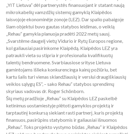
„YIT Lietuva“ dėl partnerystės finansuojant ir statant naują
mikrokabelių vamzdžių sistemų gamyklą Klaipėdos
laisvojoje ekonominėje zonoje (LEZ). Dar spalio pabaigoje
šiam objektui buvo gautas statybos leidimas, o veiklą
„Rehau“ gamykla planuoja pradėti 2022 metų sausį.
„Svarstėme daugelį vietų Vidurio ir Rytų Europos regione,
kol galiausiai pasirinkome Klaipėdą. Klaipėdos LEZ yra
patraukli vieta su stipria ir profesionalia kvalifikuotų
talentų bendruomene. Svarbiausiose srityse Lietuva
gamintojams išlieka konkurencinga kainų požiūriu, bet
kartu šalis turi vienas sklandžiausių ir verslui draugiškiausių
veiklos sąlygų ES“, – sako Rehau“ statybos sprendimų
skyriaus vadovas dr. Roger Schönborn.
Šių metų pradžioje „Rehau“ su Klaipėdos LEZ paskelbė
ketinimus uostamiestyje plėtoti gamyklos projektą ir
tarptautinį konkursą siekiant rasti partnerį, kuris projektą
finansuos, pasirūpins statybomis ir galiausiai išnuomos
„Rehau“. Toks projekto vystymo būdas „Rehau“ ir Klaipėdos