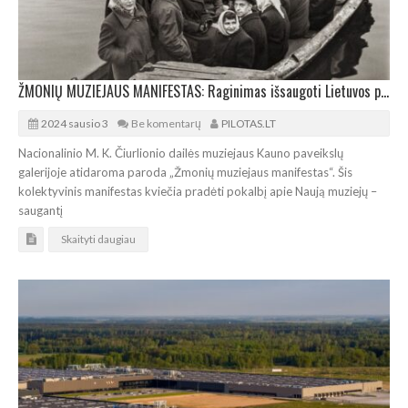
ŽMONIŲ MUZIEJAUS MANIFESTAS: Raginimas išsaugoti Lietuvos pramonės atmintį
2024 sausio 3
Be komentarų
PILOTAS.LT
Nacionalinio M. K. Čiurlionio dailės muziejaus Kauno paveikslų
galerijoje atidaroma paroda „Žmonių muziejaus manifestas“. Šis
kolektyvinis manifestas kviečia pradėti pokalbį apie Naują muziejų –
saugantį
Skaityti daugiau