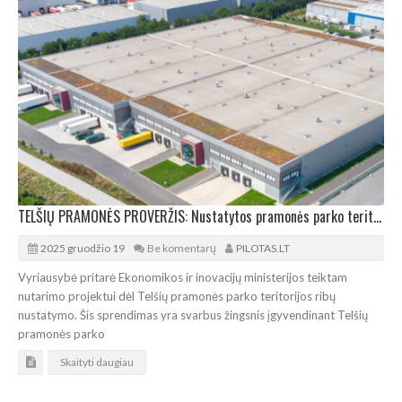
TELŠIŲ PRAMONĖS PROVERŽIS: Nustatytos pramonės parko teritorijos ribos
2025 gruodžio 19
Be komentarų
PILOTAS.LT
Vyriausybė pritarė Ekonomikos ir inovacijų ministerijos teiktam
nutarimo projektui dėl Telšių pramonės parko teritorijos ribų
nustatymo. Šis sprendimas yra svarbus žingsnis įgyvendinant Telšių
pramonės parko
Skaityti daugiau