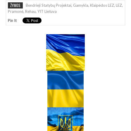
ŽYMOS
Bendrieji Statybų Projektai
,
Gamykla
,
Klaipėdos LEZ
,
LEZ
,
Pramonė
,
Rehau
,
YIT Lietuva
Pin It