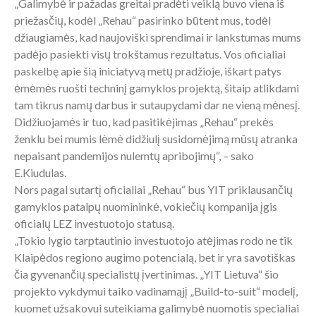
„Galimybė ir pažadas greitai pradėti veiklą buvo viena iš
priežasčių, kodėl „Rehau“ pasirinko būtent mus, todėl
džiaugiamės, kad naujoviški sprendimai ir lankstumas mums
padėjo pasiekti visų trokštamus rezultatus. Vos oficialiai
paskelbę apie šią iniciatyvą metų pradžioje, iškart patys
ėmėmės ruošti techninį gamyklos projektą, šitaip atlikdami
tam tikrus namų darbus ir sutaupydami dar ne vieną mėnesį.
Didžiuojamės ir tuo, kad pasitikėjimas „Rehau“ prekės
ženklu bei mumis lėmė didžiulį susidomėjimą mūsų atranka
nepaisant pandemijos nulemtų apribojimų“, – sako
E.Kiudulas.
Nors pagal sutartį oficialiai „Rehau“ bus YIT priklausančių
gamyklos patalpų nuomininkė, vokiečių kompanija įgis
oficialų LEZ investuotojo statusą.
„Tokio lygio tarptautinio investuotojo atėjimas rodo ne tik
Klaipėdos regiono augimo potencialą, bet ir yra savotiškas
čia gyvenančių specialistų įvertinimas. „YIT Lietuva“ šio
projekto vykdymui taiko vadinamąjį „Build-to-suit“ modelį,
kuomet užsakovui suteikiama galimybė nuomotis specialiai