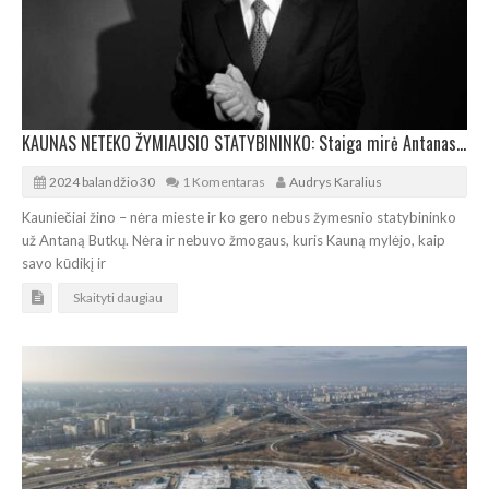
KAUNAS NETEKO ŽYMIAUSIO STATYBININKO: Staiga mirė Antanas Butkus
2024 balandžio 30
1 Komentaras
Audrys Karalius
Kauniečiai žino – nėra mieste ir ko gero nebus žymesnio statybininko
už Antaną Butkų. Nėra ir nebuvo žmogaus, kuris Kauną mylėjo, kaip
savo kūdikį ir
Skaityti daugiau