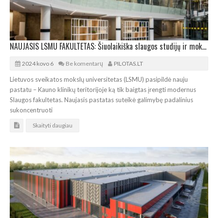
NAUJASIS LSMU FAKULTETAS: Šiuolaikiška slaugos studijų ir mokslo bazė
2024 kovo 6
Be komentarų
PILOTAS.LT
Lietuvos sveikatos mokslų universitetas (LSMU) pasipildė nauju
pastatu – Kauno klinikų teritorijoje ką tik baigtas įrengti modernus
Slaugos fakultetas. Naujasis pastatas suteikė galimybę padalinius
sukoncentruoti
Skaityti daugiau