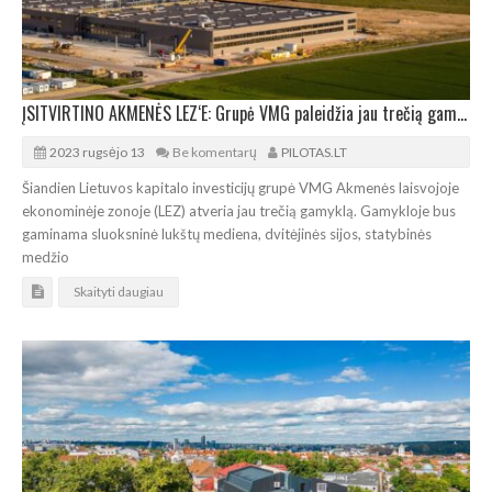
ĮSITVIRTINO AKMENĖS LEZ‘E: Grupė VMG paleidžia jau trečią gamyklą
2023 rugsėjo 13
Be komentarų
PILOTAS.LT
Šiandien Lietuvos kapitalo investicijų grupė VMG Akmenės laisvojoje
ekonominėje zonoje (LEZ) atveria jau trečią gamyklą. Gamykloje bus
gaminama sluoksninė lukštų mediena, dvitėjinės sijos, statybinės
medžio
Skaityti daugiau