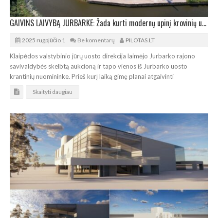
GAIVINS LAIVYBĄ JURBARKE: Žada kurti modernų upinį krovinių uostą
2025 rugpjūčio 1
Be komentarų
PILOTAS.LT
Klaipėdos valstybinio jūrų uosto direkcija laimėjo Jurbarko rajono
savivaldybės skelbtą aukcioną ir tapo vienos iš Jurbarko uosto
krantinių nuomininke. Prieš kurį laiką gimę planai atgaivinti
Skaityti daugiau