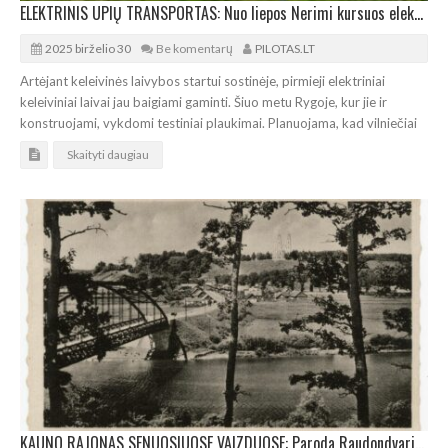
ELEKTRINIS UPIŲ TRANSPORTAS: Nuo liepos Nerimi kursuos elektriniai keleiviniai laivai
2025 birželio 30
Be komentarų
PILOTAS.LT
Artėjant keleivinės laivybos startui sostinėje, pirmieji elektriniai
keleiviniai laivai jau baigiami gaminti. Šiuo metu Rygoje, kur jie ir
konstruojami, vykdomi testiniai plaukimai. Planuojama, kad vilniečiai
Skaityti daugiau
KAUNO RAJONAS SENUOSIUOSE VAIZDUOSE: Paroda Raudondvario pilyje