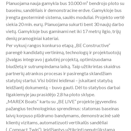
Planuojama nauja gamykla bus 10.000 m² bendrojo ploto su
baseinu, sandėliais ir demonstracine erdve. Gamykloje bus
įrengta geoterminė sistema, saulės moduliai. Projekto vertė
siekia 20 mln. eurų. Planuojama sukurti bent 30 naujų darbo
vietų. Gamykloje bus gaminami net iki 17 metrų ilgio, trijų
denių pramoginiai kateriai.
Per vykusį rangos konkurso etapą „BE Constructive“
parengė kandidatų vertinimą, technologų ir projektuotojų
įžvalgas integravo į galutinį projektą, optimizuodama
biudžetą ir sutrumpindama laiką. Taip užtikrintas skaidrus
partnerių atrankos procesas ir pasirengta sklandžiam
statybų startui. Visi būtini leidimai – įskaitant statybą
leidžiantį dokumentą – buvo gauti. Dėl to statybos darbai
Ilgakiemyje jau prasidėjo 2,8 ha ploto sklype.
„MAREX Boats“ kartu su „BE LIVE“ projekte įgyvendins
pažangius technologinius sprendimus: statomas baseinas
laivų korpuso plūdrumo bandymams, demonstracinė salė
klientų vizitams, automatizuoti vertikalūs sandėliai
(„Compact Twin“), leidžiantys užtikrinti nenutrūkstamą