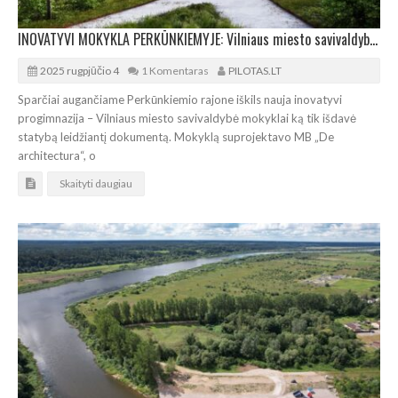
INOVATYVI MOKYKLA PERKŪNKIEMYJE: Vilniaus miesto savivaldybė išdavė leidimą statybai
2025 rugpjūčio 4
1 Komentaras
PILOTAS.LT
Sparčiai augančiame Perkūnkiemio rajone iškils nauja inovatyvi
progimnazija – Vilniaus miesto savivaldybė mokyklai ką tik išdavė
statybą leidžiantį dokumentą. Mokyklą suprojektavo MB „De
architectura“, o
Skaityti daugiau