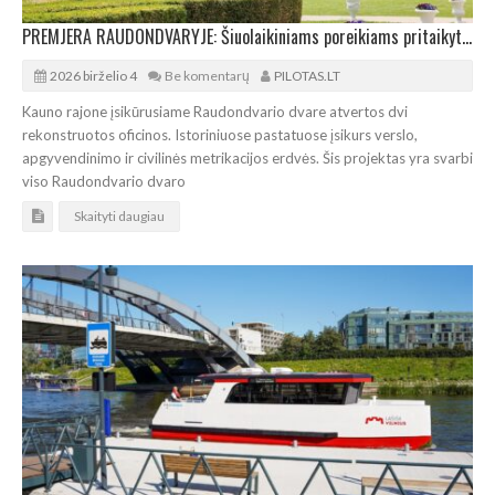
PREMJERA RAUDONDVARYJE: Šiuolaikiniams poreikiams pritaikytos dvaro oficinos
2026 birželio 4
Be komentarų
PILOTAS.LT
Kauno rajone įsikūrusiame Raudondvario dvare atvertos dvi
rekonstruotos oficinos. Istoriniuose pastatuose įsikurs verslo,
apgyvendinimo ir civilinės metrikacijos erdvės. Šis projektas yra svarbi
viso Raudondvario dvaro
Skaityti daugiau