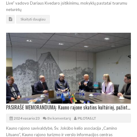
Live“ vadovo Dariaus Kvedaro įsitikinimu, mokyklų pastatai tvarumu
neturėtų
Skaityti daugiau
PASIRAŠĖ MEMORANDUMĄ: Kauno rajone skatins kultūrinį, pažintinį, piligriminį turizmą
2024 vasario 23
Be komentarų
PILOTAS.LT
Kauno rajono savivaldybė, Šv. Jokūbo kelio asociacija „Camino
Lituano“, Kauno rajono turizmo ir verslo informacijos centras