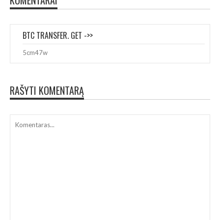
BTC TRANSFER. GET ->>
YANDEX.COM/POLL/GJSFVWYKCMEMXPZM6YDEXC?
5cm47w
HS=0230B9BC59593712E263560A0CF91E13&
(
2026-02-26
)
ATSAKYTI
RAŠYTI KOMENTARĄ