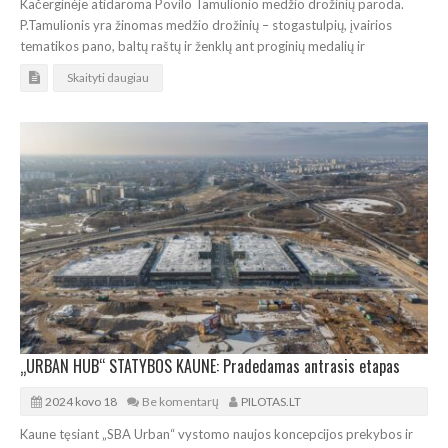
Kačerginėje atidaroma Povilo Tamulionio medžio drožinių paroda.
P.Tamulionis yra žinomas medžio drožinių – stogastulpių, įvairios
tematikos pano, baltų raštų ir ženklų ant proginių medalių ir
Skaityti daugiau
„URBAN HUB“ STATYBOS KAUNE: Pradedamas antrasis etapas
2024 kovo 18
Be komentarų
PILOTAS.LT
Kaune tęsiant „SBA Urban“ vystomo naujos koncepcijos prekybos ir