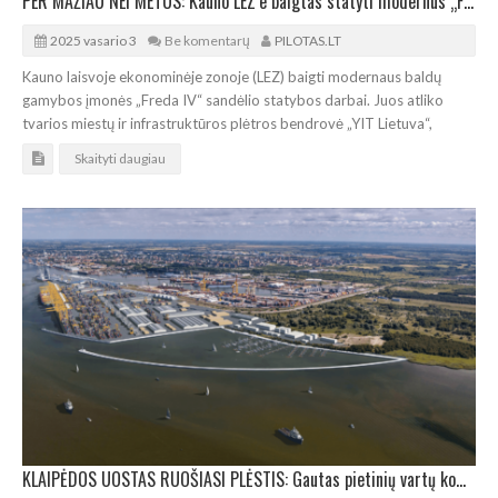
PER MAŽIAU NEI METUS: Kauno LEZ‘e baigtas statyti modernus „Freda IV“ sandėlis
2025 vasario 3
Be komentarų
PILOTAS.LT
Kauno laisvoje ekonominėje zonoje (LEZ) baigti modernaus baldų
gamybos įmonės „Freda IV“ sandėlio statybos darbai. Juos atliko
tvarios miestų ir infrastruktūros plėtros bendrovė „YIT Lietuva“,
Skaityti daugiau
KLAIPĖDOS UOSTAS RUOŠIASI PLĖSTIS: Gautas pietinių vartų komplekso statybos leidimas