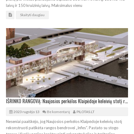
laivų ir 150 kruizinių laivų. Maksimalus vienu
Skaityti daugiau
IŠRINKO RANGOVĄ: Naujosios perkėlos Klaipėdoje keleivių stotį rekonstruos „Infes“
2023 rugsėjo 13
Be komentarų
PILOTAS.LT
Neseniai paaiškėjo, jog Naujosios perkėlos Klaipėdoje keleivių stotį
rekonstruoti patikėta rangos bendrovei „Infes“. Pastato su stogo