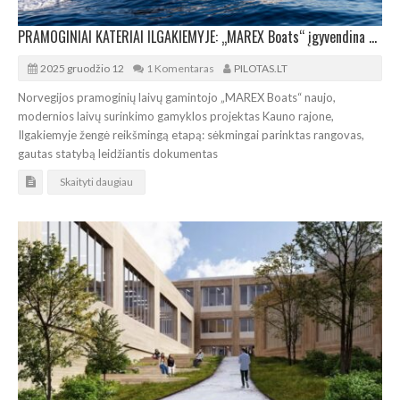
PRAMOGINIAI KATERIAI ILGAKIEMYJE: „MAREX Boats“ įgyvendina plėtros projektą Kauno rajone
2025 gruodžio 12
1 Komentaras
PILOTAS.LT
Norvegijos pramoginių laivų gamintojo „MAREX Boats“ naujo,
modernios laivų surinkimo gamyklos projektas Kauno rajone,
Ilgakiemyje žengė reikšmingą etapą: sėkmingai parinktas rangovas,
gautas statybą leidžiantis dokumentas
Skaityti daugiau