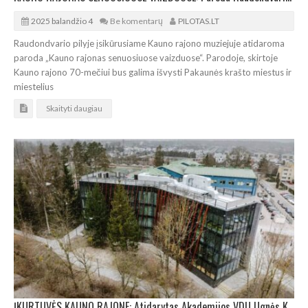
2025 balandžio 4
Be komentarų
PILOTAS.LT
Raudondvario pilyje įsikūrusiame Kauno rajono muziejuje atidaroma
paroda „Kauno rajonas senuosiuose vaizduose“. Parodoje, skirtoje
Kauno rajono 70-mečiui bus galima išvysti Pakaunės krašto miestus ir
miestelius
Skaityti daugiau
ĮKURTUVĖS KAUNO RAJONE: Atidarytas Akademijos VDU Ugnės Karvelis gimnazijos priestatas