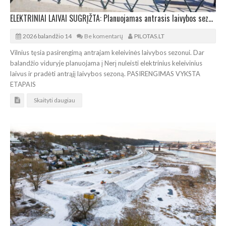
ELEKTRINIAI LAIVAI SUGRĮŽTA: Planuojamas antrasis laivybos sezonas
2026 balandžio 14
Be komentarų
PILOTAS.LT
Vilnius tęsia pasirengimą antrajam keleivinės laivybos sezonui. Dar
balandžio viduryje planuojama į Nerį nuleisti elektrinius keleivinius
laivus ir pradėti antrąjį laivybos sezoną. PASIRENGIMAS VYKSTA
ETAPAIS
Skaityti daugiau