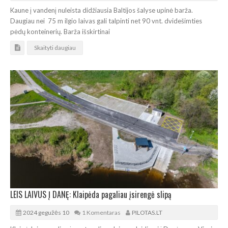
Kaune į vandenį nuleista didžiausia Baltijos šalyse upinė barža.
Daugiau nei 75 m ilgio laivas gali talpinti net 90 vnt. dvidešimties
pėdų konteinerių. Barža išskirtinai
Skaityti daugiau
LEIS LAIVUS Į DANĘ: Klaipėda pagaliau įsirengė slipą
2024 gegužės 10
1 Komentaras
PILOTAS.LT