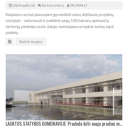
2024 spalio 16
Be komentarų
PILOTAS.LT
Klaipėdos uostui planuojant įgyvendinti vieną didžiausių projektų
istorijoje – suformuoti ir įveiklinti naują 100 hektarų apimančią
teritoriją pietinėje uosto dalyje, neatsiejamu projektu turėtų tapti
pietinių
Skaityti daugiau
LAUKTOS STATYBOS DOMEIKAVOJE: Pradeda kilti nauja pradinė mokykla