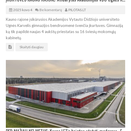
2025 kovo 4
Be komentarų
PILOTAS.LT
Kauno rajone įsikūrusios Akademijos Vytauto Didžiojo universiteto
Ugnės Karvelis gimnazijos bendruomenė švenčia įkurtuves. Gimnaziją
ką tik papildė naujas 4 aukštų priestatas su 16 šviesių mokomųjų
kabinetų.
Skaityti daugiau