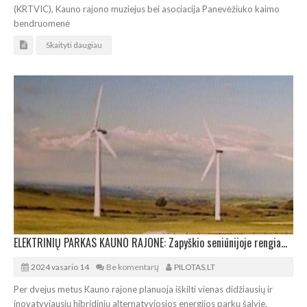
(KRTVIC), Kauno rajono muziejus bei asociacija Panevėžiuko kaimo
bendruomenė
Skaityti daugiau
ELEKTRINIŲ PARKAS KAUNO RAJONE: Zapyškio seniūnijoje rengiamas projekto pristatymas
2024 vasario 14
Be komentarų
PILOTAS.LT
Per dvejus metus Kauno rajone planuoja iškilti vienas didžiausių ir
inovatyviausių hibridinių alternatyviosios energijos parkų šalyje.