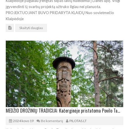
Klaipėdoje pagaliau įrengtas slipas laivų nuleidimui į Danės upę. Visgi
įgyvendinti šį svarbų projektą užtruko ilgiau nei planuota.
PROJEKTUOJANT BUVO PRIDARYTA KLAIDŲ Nuo sovietmečio
Klaipėdoje
Skaityti daugiau
MEDŽIO DROŽINIŲ TRADICIJA: Kačerginėje pristatoma Povilo Tamulionio kūryba
2024 kovo 19
Be komentarų
PILOTAS.LT