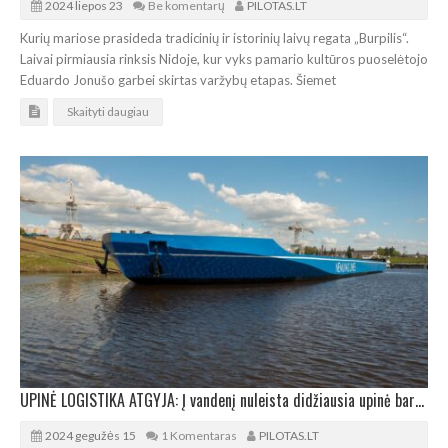
2024 liepos 23
Be komentarų
PILOTAS.LT
Kurių mariose prasideda tradicinių ir istorinių laivų regata „Burpilis“.
Laivai pirmiausia rinksis Nidoje, kur vyks pamario kultūros puoselėtojo
Eduardo Jonušo garbei skirtas varžybų etapas. Šiemet
Skaityti daugiau
UPINĖ LOGISTIKA ATGYJA: Į vandenį nuleista didžiausia upinė barža Baltijos šalyse
2024 gegužės 15
1 Komentaras
PILOTAS.LT