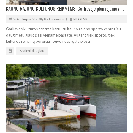
KAUNO RAJONO KULTŪROS REIKMĖMS: Garliavoje planuojamas naujas priestatas
2025 liepos 28
Be komentarų
PILOTAS.LT
Garliavos kultūros centras kartu su Kauno rajono sporto centru jau
daug metų glaudžiasi viename pastate. Augant tiek sporto, tiek
kultūros renginių poreikiui, buvo nuspręsta plėsti
Skaityti daugiau