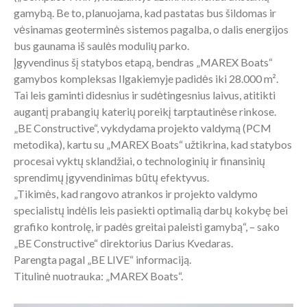
gamybą. Be to, planuojama, kad pastatas bus šildomas ir
vėsinamas geoterminės sistemos pagalba, o dalis energijos
bus gaunama iš saulės modulių parko.
Įgyvendinus šį statybos etapą, bendras „MAREX Boats“
gamybos kompleksas Ilgakiemyje padidės iki 28.000 m².
Tai leis gaminti didesnius ir sudėtingesnius laivus, atitikti
augantį prabangių katerių poreikį tarptautinėse rinkose.
„BE Constructive“, vykdydama projekto valdymą (PCM
metodika), kartu su „MAREX Boats“ užtikrina, kad statybos
procesai vyktų sklandžiai, o technologinių ir finansinių
sprendimų įgyvendinimas būtų efektyvus.
„Tikimės, kad rangovo atrankos ir projekto valdymo
specialistų indėlis leis pasiekti optimalią darbų kokybę bei
grafiko kontrolę, ir padės greitai paleisti gamybą“, – sako
„BE Constructive“ direktorius Darius Kvedaras.
Parengta pagal „BE LIVE“ informaciją.
Titulinė nuotrauka: „MAREX Boats“.