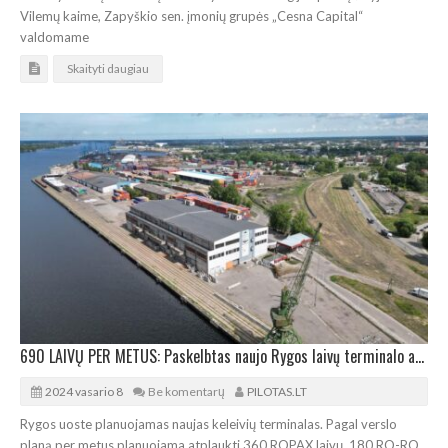
Vilemų kaime, Zapyškio sen. įmonių grupės „Cesna Capital“
valdomame
Skaityti daugiau
690 LAIVŲ PER METUS: Paskelbtas naujo Rygos laivų terminalo architektūros konkursas
2024 vasario 8
Be komentarų
PILOTAS.LT
Rygos uoste planuojamas naujas keleivių terminalas. Pagal verslo
planą per metus planuojama atplaukti 360 ROPAX laivų, 180 RO-RO