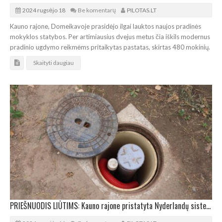
2024 rugsėjo 18
Be komentarų
PILOTAS.LT
Kauno rajone, Domeikavoje prasidėjo ilgai lauktos naujos pradinės
mokyklos statybos. Per artimiausius dvejus metus čia iškils modernus
pradinio ugdymo reikmėms pritaikytas pastatas, skirtas 480 mokinių.
Skaityti daugiau
PRIEŠNUODIS LIŪTIMS: Kauno rajone pristatyta Nyderlandų sistema GDAI