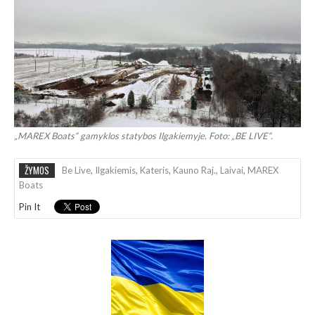
„MAREX Boats“ gamyklos statybos Ilgakiemyje. Foto: „BE LIVE“.
ŽYMOS
Be Live
,
Ilgakiemis
,
Kateris
,
Kauno Raj.
,
Laivai
,
MAREX
Boats
Pin It