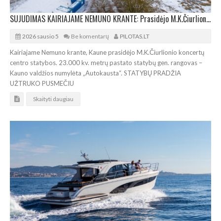
SUJUDIMAS KAIRIAJAME NEMUNO KRANTE: Prasidėjo M.K.Čiurlionio koncertų centro statybos
2026 sausio 5
Be komentarų
PILOTAS.LT
Kairiajame Nemuno krante, Kaune prasidėjo M.K.Čiurlionio koncertų
centro statybos. 23.000 kv. metrų pastato statybų gen. rangovas –
Kauno valdžios numylėta „Autokausta“. STATYBŲ PRADŽIA
UŽTRUKO PUSMEČIU
Skaityti daugiau