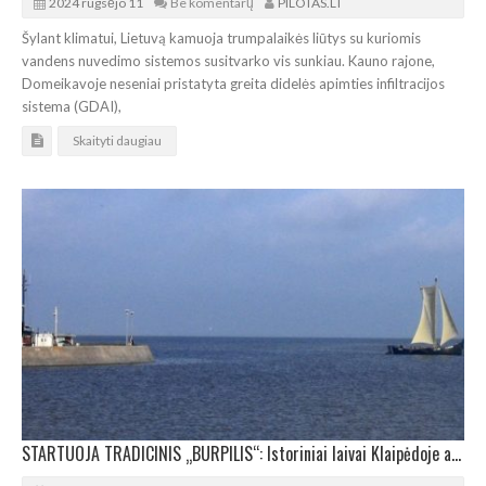
2024 rugsėjo 11
Be komentarų
PILOTAS.LT
Šylant klimatui, Lietuvą kamuoja trumpalaikės liūtys su kuriomis
vandens nuvedimo sistemos susitvarko vis sunkiau. Kauno rajone,
Domeikavoje neseniai pristatyta greita didelės apimties infiltracijos
sistema (GDAI),
Skaityti daugiau
STARTUOJA TRADICINIS „BURPILIS“: Istoriniai laivai Klaipėdoje atidarys Jūros šventę