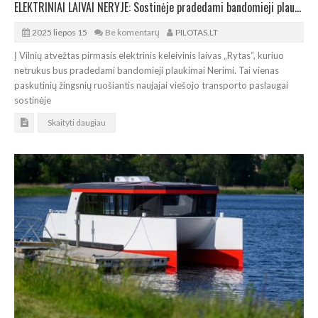
ELEKTRINIAI LAIVAI NERYJE: Sostinėje pradedami bandomieji plaukimai
2025 liepos 15
Be komentarų
PILOTAS.LT
Į Vilnių atvežtas pirmasis elektrinis keleivinis laivas „Rytas“, kuriuo
netrukus bus pradedami bandomieji plaukimai Nerimi. Tai vienas
paskutinių žingsnių ruošiantis naujajai viešojo transporto paslaugai
sostinėje
Skaityti daugiau