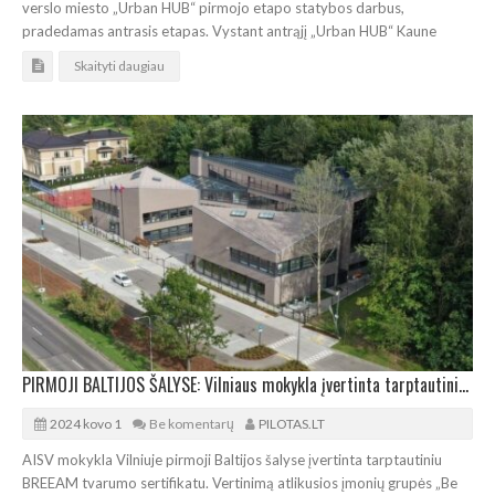
verslo miesto „Urban HUB“ pirmojo etapo statybos darbus,
pradedamas antrasis etapas. Vystant antrąjį „Urban HUB“ Kaune
Skaityti daugiau
PIRMOJI BALTIJOS ŠALYSE: Vilniaus mokykla įvertinta tarptautiniu tvarumo sertifikatu
2024 kovo 1
Be komentarų
PILOTAS.LT
AISV mokykla Vilniuje pirmoji Baltijos šalyse įvertinta tarptautiniu
BREEAM tvarumo sertifikatu. Vertinimą atlikusios įmonių grupės „Be