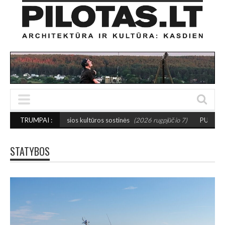
sios kultūros sostinės
TRUMPAI :
(2026 rugpjūčio 7)
PUSIAUSVYROS AKTAS SANTAK
STATYBOS