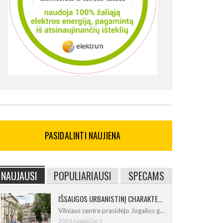
PASIDALINTI NAUJIENA
NAUJAUSI
POPULIARIAUSI
SPECAMS
IŠSAUGOS URBANISTINĮ CHARAKTERĮ: Vilniuje pradėtas Jogailos gatvės remontas
Vilniaus centre prasidėjo Jogailos gatvės
2026 rugpjūčio 5