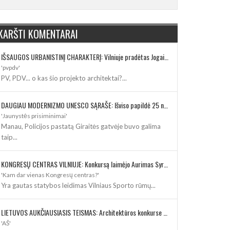
KARŠTI KOMENTARAI
IŠSAUGOS URBANISTINĮ CHARAKTERĮ: Vilniuje pradėtas Jogailos gatvės remontas
'pvpdv'
PV, PDV... o kas šio projekto architektai?...
DAUGIAU MODERNIZMO UNESCO SĄRAŠE: Išviso papildė 25 nauji paveldo objektai
'Jaunystės prisiminimai'
Manau, Policijos pastatą Giraitės gatvėje buvo galima
taip...
KONGRESŲ CENTRAS VILNIUJE: Konkursą laimėjo Aurimas Syrusas su „IMPLMNT architects“
'Kam dar vienas Kongresų centras?'
Yra gautas statybos leidimas Vilniaus Sporto rūmų...
LIETUVOS AUKČIAUSIASIS TEISMAS: Architektūros konkurse varžosi 8 rekonstrukcijos vizijos
'AŠ'