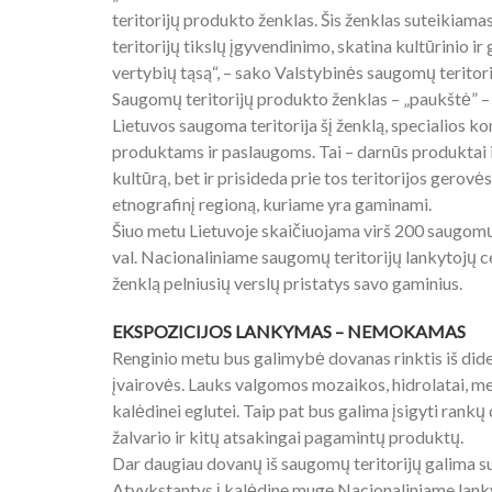
teritorijų produkto ženklas. Šis ženklas suteikiam
teritorijų tikslų įgyvendinimo, skatina kultūrinio i
vertybių tąsą“, – sako Valstybinės saugomų teritor
Saugomų teritorijų produkto ženklas – „paukštė” 
Lietuvos saugoma teritorija šį ženklą, specialios ko
produktams ir paslaugoms. Tai – darnūs produktai i
kultūrą, bet ir prisideda prie tos teritorijos gerov
etnografinį regioną, kuriame yra gaminami.
Šiuo metu Lietuvoje skaičiuojama virš 200 saugomų 
val. Nacionaliniame saugomų teritorijų lankytojų ce
ženklą pelniusių verslų pristatys savo gaminius.
EKSPOZICIJOS LANKYMAS – NEMOKAMAS
Renginio metu bus galimybė dovanas rinktis iš didel
įvairovės. Lauks valgomos mozaikos, hidrolatai, med
kalėdinei eglutei. Taip pat bus galima įsigyti rankų 
žalvario ir kitų atsakingai pagamintų produktų.
Dar daugiau dovanų iš saugomų teritorijų galima sus
Atvykstantys į kalėdinę mugę Nacionaliniame lank