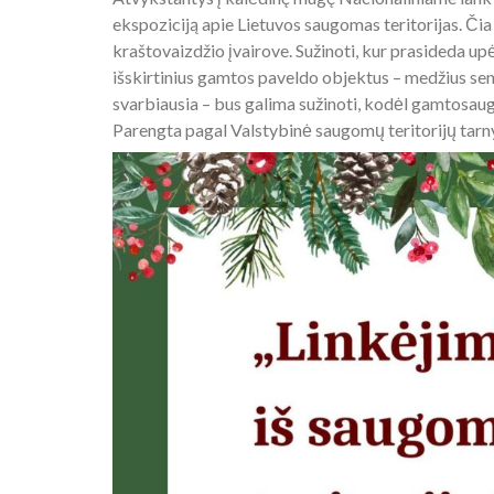
ekspoziciją apie Lietuvos saugomas teritorijas. Čia 
kraštovaizdžio įvairove. Sužinoti, kur prasideda upės,
išskirtinius gamtos paveldo objektus – medžius seno
svarbiausia – bus galima sužinoti, kodėl gamtosau
Parengta pagal Valstybinė saugomų teritorijų tarn