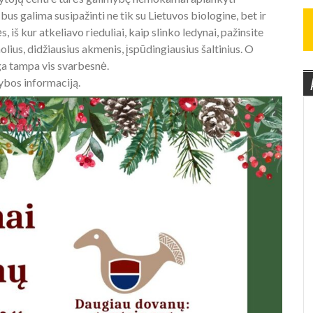
bus galima susipažinti ne tik su Lietuvos biologine, bet ir
 iš kur atkeliavo rieduliai, kaip slinko ledynai, pažinsite
lius, didžiausius akmenis, įspūdingiausius šaltinius. O
ga tampa vis svarbesnė.
ybos informaciją.