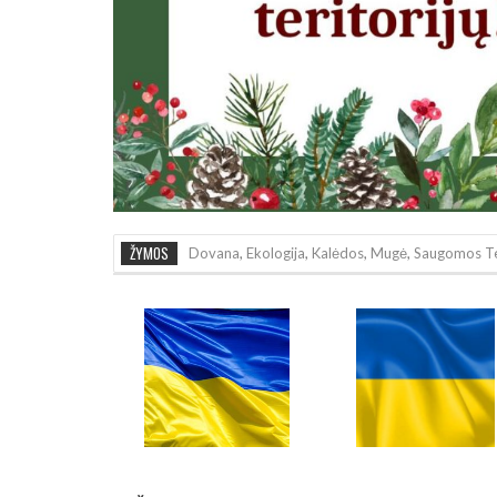
ŽYMOS
Dovana
,
Ekologija
,
Kalėdos
,
Mugė
,
Saugomos Ter