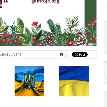
itorijos
,
VSTT
Pin It