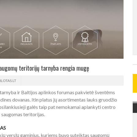
ugomų teritorijų tarnyba rengia mugę
ILOTAS.LT
tarnyba ir Baltijos aplinkos forumas pakvietė šventėms
ėdines dovanas. Itin platus jų asortimentas lauks gruodžio
silankiusieji galės taip pat nemokamai aplankyti centro
 saugomas teritorijas.
AS
ulkių verslų gaminius, kuriems buvo suteiktas saugomų