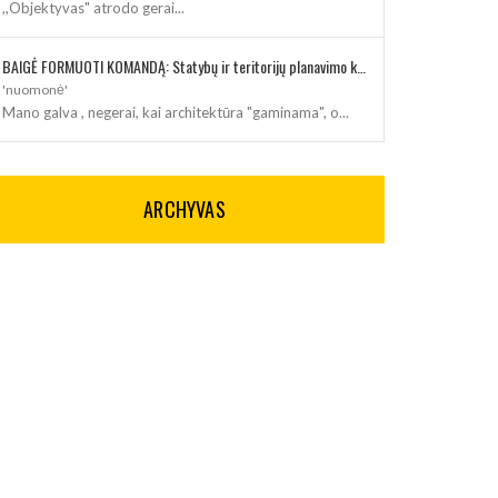
,,Objektyvas" atrodo gerai...
BAIGĖ FORMUOTI KOMANDĄ: Statybų ir teritorijų planavimo klausimus kuruos architektė
'nuomonė'
Mano galva , negerai, kai architektūra "gaminama", o...
ARCHYVAS