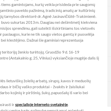
as tiems gamintojams, kurių veikla prisideda prie saugomų
r gamtinio paveldo pažinimą, tradicinių amatų ar kultūrinių
ijų tarnybos direktorė dr. Agnė Jasinavičiūtė-Trakimienė.
– buvo sukurtas 2013 m. Daugiau nei dešimtmetį kiekviena
misijos sprendimu, gali suteikti išskirtiniams tos vietovės
r paslaugos, kurie ne tik saugo vietos gamtą ir puoselėja
ės bei klestėjimo. Dažnai šie gaminiai reprezentuoja
teritorijų ženklo turėtojų. Gruodžio 9 d. 16-19
ntre (Antakalnio g. 25, Vilnius) vyksiančioje mugėje dalis šį
ės lietuviškų žolelių arbatų, sirupų, kavos ir meduolių
aus ir bičių vaško produktai – žvakės ir žaisliukai
darbo kojinių ir pirštinių, šukų, papuošalų iš vario bei
irasti ir
specialioje interneto svetainėje
.
ytojų centre turės galimybę nemokamai aplankyti