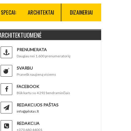
SPECAI:
ARCHITEKTAI
DIZAINERIAI
ARCHITEKTUOMENĖ
PRENUMERATA
Daugiau nei 1.600 prenumeratorių
SVARBU
Pranešk naujieną visiems
FACEBOOK
Būk kartu su 4 292 bendraminčiais
REDAKCIJOS PAŠTAS
info@pilotas.lt
REDAKCIJA
+370 680 44001