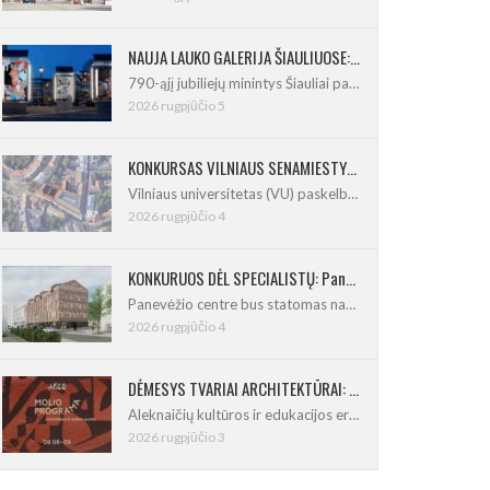
NAUJA LAUKO GALERIJA ŠIAULIUOSE: Pirmoje ekspozicijoje – Eduardo Juchnevičiaus kūryba
790-ąjį jubiliejų minintys Šiauliai pasipildo
2026 rugpjūčio 5
KONKURSAS VILNIAUS SENAMIESTYJE: Vilniaus universitetui reikia pedagogų rengimo centro
Vilniaus universitetas (VU) paskelbė pastatų
2026 rugpjūčio 4
KONKURUOS DĖL SPECIALISTŲ: Panevėžio centre iškils naujas 21 būsto namas
Panevėžio centre bus statomas naujas
2026 rugpjūčio 4
DĖMESYS TVARIAI ARCHITEKTŪRAI: Architektus ir dizainerius kviečia į molio programą
Aleknaičių kultūros ir edukacijos erdvė
2026 rugpjūčio 3