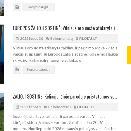
Skaityti daugiau
EUROPOS ŽALIOJI SOSTINĖ: Vilniaus oro uoste atidaryta žaidimų ir pažinimo erdvė vaikams
2025 liepos 30
Be komentarų
PILOTAS.LT
Vilniaus oro uoste atidaryta žaidimų ir pažinimo erdvė kviečia
vaikus susipažinti su Europos žaliąja sostine. Kol šeimos laukia
skrydžio, vaikai gali smagiai leisti laiką, o
Skaityti daugiau
ŽALIOJI SOSTINĖ: Keliaujančioje parodoje pristatomos sostinės tvariosios iniciatyvos
2025 liepos 9
Be komentarų
PILOTAS.LT
Sostinėje startavo keliaujanti paroda „Tvaraus Vilniaus
kūrėjai“, skirta „Vilnius – Europos žalioji sostinė 2025“
metams. Nuo liepos iki 2026 m. sausio pabaigos vilniečiai bei