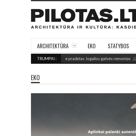
ARCHITEKTŪRA
EKO
STATYBOS
NĮ CHARAKTERĮ: Vilniuje pradėtas Jogailos gatvės remontas
TRUMPAI :
(2026 rugpjū
EKO