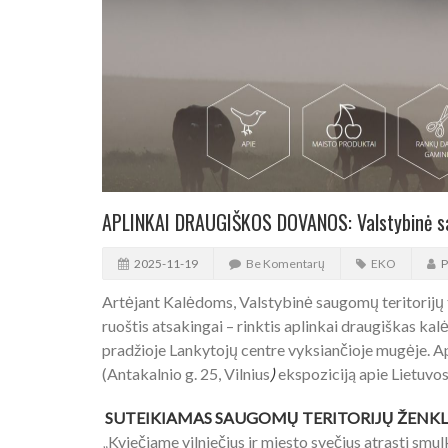
APLINKAI DRAUGIŠKOS DOVANOS: Valstybinė sa
2025-11-19
Be Komentarų
EKO
P
Artėjant Kalėdoms, Valstybinė saugomų teritorijų 
ruoštis atsakingai – rinktis aplinkai draugiškas kal
pradžioje Lankytojų centre vyksiančioje mugėje. Ap
(Antakalnio g. 25, Vilnius
)
ekspoziciją apie Lietuvos
SUTEIKIAMAS SAUGOMŲ TERITORIJŲ ŽENKL
„Kviečiame vilniečius ir miesto svečius atrasti sm