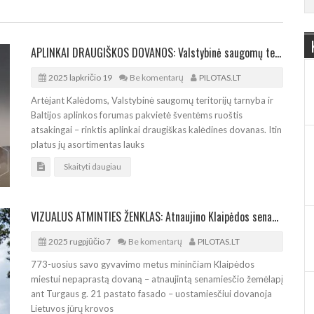
APLINKAI DRAUGIŠKOS DOVANOS: Valstybinė saugomų teritorijų tarnyba rengia mugę
2025 lapkričio 19
Be komentarų
PILOTAS.LT
Artėjant Kalėdoms, Valstybinė saugomų teritorijų tarnyba ir
Baltijos aplinkos forumas pakvietė šventėms ruoštis
atsakingai – rinktis aplinkai draugiškas kalėdines dovanas. Itin
platus jų asortimentas lauks
Skaityti daugiau
VIZUALUS ATMINTIES ŽENKLAS: Atnaujino Klaipėdos senamiesčio žemėlapio pano
2025 rugpjūčio 7
Be komentarų
PILOTAS.LT
773-uosius savo gyvavimo metus mininčiam Klaipėdos
miestui nepaprastą dovaną – atnaujintą senamiesčio žemėlapį
ant Turgaus g. 21 pastato fasado – uostamiesčiui dovanoja
Lietuvos jūrų krovos