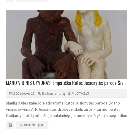
MANO VIDINIS GYVŪNAS: Empatiška Rūtos Jusionytės paroda Šiauliuose
2026 kovo 13
Be komentarų
PILOTAS.LT
Šiaulių dailės galerijoje atidaroma Rūtos Jusionytės paroda „Mano
vidinis gyvūnas“. R.Jusionytės drobės ir skulptūros – tai momentai,
liudijantys taikią būtį. Šioje palaimingoje ramybėje išryškėja pagrindinė
Skaityti daugiau