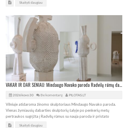
Skaityti daugiau
VAKAR IR DAR SENIAU: Mindaugo Navako paroda Radvilų rūmų dailės muziejuje
2026 kovo 30
Be komentarų
PILOTAS.LT
Vilniuje atidaroma žinomo skulptoriaus Mindaugo Navako paroda.
Vienas žymiausių dabarties skulptorių šalyje po penkerių metų
pertraukos sugrįžta į Radvilų rūmus su nauja paroda ir pristato
Skaityti daugiau