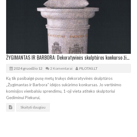
ŽYGIMANTAS IR BARBORA: Dekoratyvinės skulptūros konkurso žiuri apžavėjo aukso kaukolių idėja
2024 gruodžio 12
2 Komentarai
PILOTAS.LT
Ką tik pasibaigė pusę metų trukęs dekoratyvinės skulptūros
„Žygimantas ir Barbora“ idėjos sukūrimo konkursas. Jo vertinimo
komisijos vienbalsiu sprendimu, 1-oji vieta atiteko skulptoriui
Gediminui Piekurui,
Skaityti daugiau