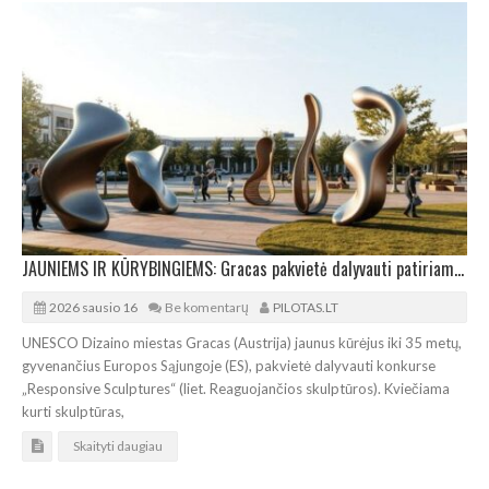
JAUNIEMS IR KŪRYBINGIEMS: Gracas pakvietė dalyvauti patiriamų skulptūrų konkurse
2026 sausio 16
Be komentarų
PILOTAS.LT
UNESCO Dizaino miestas Gracas (Austrija) jaunus kūrėjus iki 35 metų,
gyvenančius Europos Sąjungoje (ES), pakvietė dalyvauti konkurse
„Responsive Sculptures“ (liet. Reaguojančios skulptūros). Kviečiama
kurti skulptūras,
Skaityti daugiau