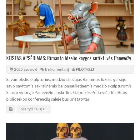
KEISTAS APSĖDIMAS: Rimanto Idzelio knygos sutiktuvės Panevėžyje
2025 sausio 6
Be komentarų
PILOTAS.LT
Savamokslis skulptorius, medžio drožėjas Rimantas Idzelis garsėjo
savo savitomis sakralinėmis bei pasaulietinėmis medžio skulptūromis.
Sausio viduryje Panevėžio apskrities Gabrielės Petkevičaitės-Bitės
bibliotekos konferencijų salėje bus pristatytas
Skaityti daugiau