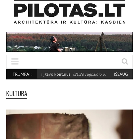
ežas įgavo kontūrus
TRUMPAI :
(2026 rugpjūčio 6)
IŠSAUGOS URBANISTINĮ CHARAKTER
KULTŪRA