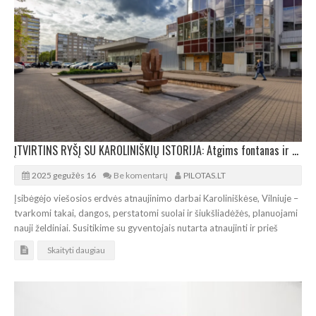
ĮTVIRTINS RYŠĮ SU KAROLINIŠKIŲ ISTORIJA: Atgims fontanas ir skulptūra „Pumpuras“
2025 gegužės 16
Be komentarų
PILOTAS.LT
Įsibėgėjo viešosios erdvės atnaujinimo darbai Karoliniškėse, Vilniuje –
tvarkomi takai, dangos, perstatomi suolai ir šiukšliadėžės, planuojami
nauji želdiniai. Susitikime su gyventojais nutarta atnaujinti ir prieš
Skaityti daugiau