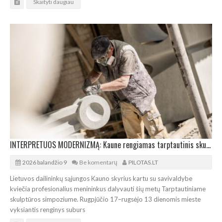
Skaityti daugiau
INTERPRETUOS MODERNIZMĄ: Kaune rengiamas tarptautinis skulptūros simpoziumas
2026 balandžio 9
Be komentarų
PILOTAS.LT
Lietuvos dailininkų sąjungos Kauno skyrius kartu su savivaldybe
kviečia profesionalius menininkus dalyvauti šių metų Tarptautiniame
skulptūros simpoziume. Rugpjūčio 17–rugsėjo 13 dienomis mieste
vyksiantis renginys suburs