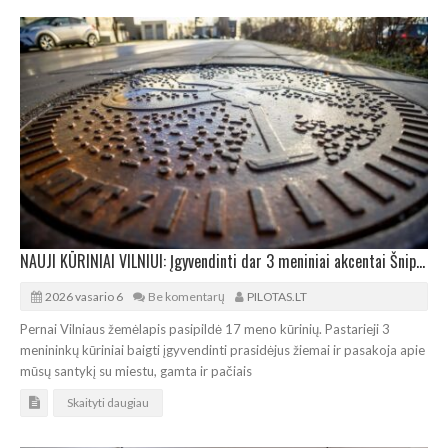
NAUJI KŪRINIAI VILNIUI: Įgyvendinti dar 3 meniniai akcentai Šnipiškėse ir Užupyje
2026 vasario 6
Be komentarų
PILOTAS.LT
Pernai Vilniaus žemėlapis pasipildė 17 meno kūrinių. Pastarieji 3
menininkų kūriniai baigti įgyvendinti prasidėjus žiemai ir pasakoja apie
mūsų santykį su miestu, gamta ir pačiais
Skaityti daugiau