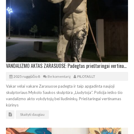
VANDALIZMO AKTAS ZARASUOSE: Padegtas prieštaringai vertinamas naujausias M.Saukos kūrinys
2025 rugpjūčio 8
Be komentarų
PILOTAS.LT
Vakar vėlai vakare Zarasuose padegta ir taip apgadinta naujoji
skulptoriaus Mykolo Saukos skulptūra „Liudytoja“. Policija ieško šio
vandalizmo akto vykdytojų bei liudininkų. Prieštaringai vertinamas
kūrinys
Skaityti daugiau