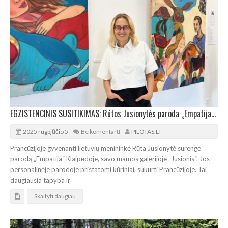
EGZISTENCINIS SUSITIKIMAS: Rūtos Jusionytės paroda „Empatija“ gimtojoje Klaipėdoje
2025 rugpjūčio 5
Be komentarų
PILOTAS.LT
Prancūzijoje gyvenanti lietuvių menininkė Rūta Jusionytė surengė
parodą „Empatija“ Klaipėdoje, savo mamos galerijoje „Jusionis“. Jos
personalinėje parodoje pristatomi kūriniai, sukurti Prancūzijoje. Tai
daugiausia tapyba ir
Skaityti daugiau