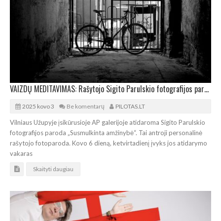
VAIZDŲ MEDITAVIMAS: Rašytojo Sigito Parulskio fotografijos paroda Vilniuje
2025 kovo 3
Be komentarų
PILOTAS.LT
Vilniaus Užupyje įsikūrusioje AP galerijoje atidaroma Sigito Parulskio
fotografijos paroda „Susmulkinta amžinybė“. Tai antroji personalinė
rašytojo fotoparoda. Kovo 6 dieną, ketvirtadienį įvyks jos atidarymo
vakaras
Skaityti daugiau