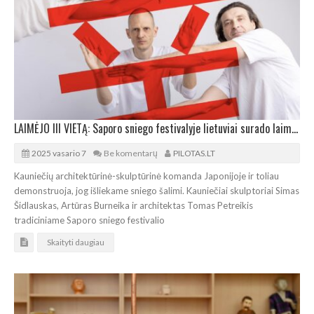
LAIMĖJO III VIETĄ: Saporo sniego festivalyje lietuviai surado laimę skulptūroje
2025 vasario 7
Be komentarų
PILOTAS.LT
Kauniečių architektūrinė-skulptūrinė komanda Japonijoje ir toliau
demonstruoja, jog išliekame sniego šalimi. Kauniečiai skulptoriai Simas
Šidlauskas, Artūras Burneika ir architektas Tomas Petreikis
tradiciniame Saporo sniego festivalio
Skaityti daugiau