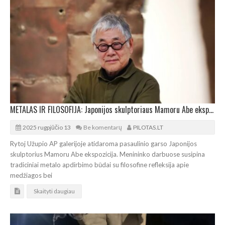
METALAS IR FILOSOFIJA: Japonijos skulptoriaus Mamoru Abe ekspozicija Užupyje
2025 rugpjūčio 13
Be komentarų
PILOTAS.LT
Rytoj Užupio AP galerijoje atidaroma pasaulinio garso Japonijos
skulptorius Mamoru Abe ekspozicija. Menininko darbuose susipina
tradiciniai metalo apdirbimo būdai su filosofine refleksija apie
medžiagos bei
Skaityti daugiau