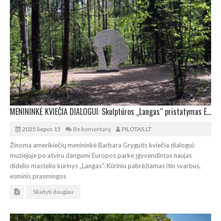
MENININKĖ KVIEČIA DIALOGUI: Skulptūros „Langas“ pristatymas Europos parke
2025 liepos 15
Be komentarų
PILOTAS.LT
Žinoma amerikiečių menininkė Barbara Grygutis kviečia dialogui:
muziejuje po atviru dangumi Europos parke įgyvendintas naujas
didelio mastelio kūrinys „Langas“. Kūriniu pabrėžiamas itin svarbus,
esminis prasmingos
Skaityti daugiau