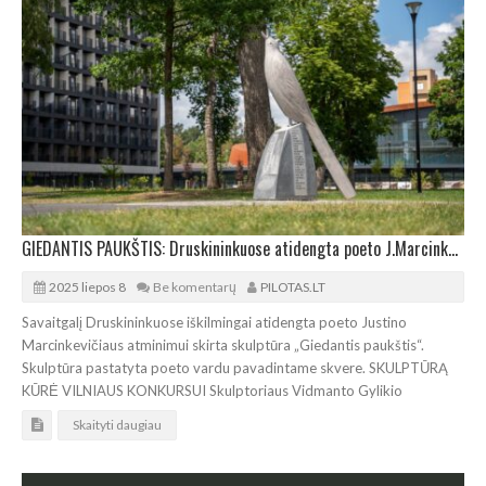
GIEDANTIS PAUKŠTIS: Druskininkuose atidengta poeto J.Marcinkevičiaus atminimui skirta skulptūra
2025 liepos 8
Be komentarų
PILOTAS.LT
Savaitgalį Druskininkuose iškilmingai atidengta poeto Justino
Marcinkevičiaus atminimui skirta skulptūra „Giedantis paukštis“.
Skulptūra pastatyta poeto vardu pavadintame skvere. SKULPTŪRĄ
KŪRĖ VILNIAUS KONKURSUI Skulptoriaus Vidmanto Gylikio
Skaityti daugiau