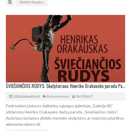
Skaityti daugiau
ŠVIEČIANČIOS RŪDYS: Skulptoriaus Henriko Orakausko paroda Panevėžyje
2026 balandžio 8
Be komentarų
PILOTAS.LT
Penktadienį Lietuvos dailininkų sąjungos galerijoje „Galerija XX“
atidaroma Henriko Orakausko darbų paroda „Šviečiančios rūdys“.
Autoriaus kuriamos didelio mastelio skulptūros ar mažosios plastikos
elementai nebėra tik