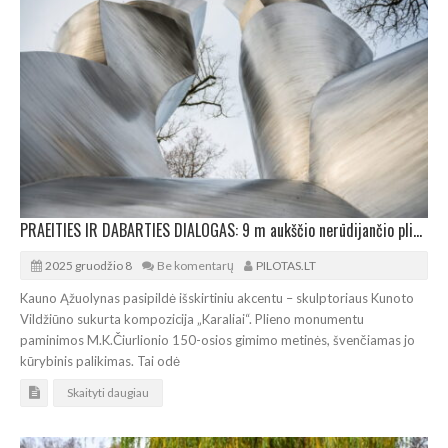
PRAEITIES IR DABARTIES DIALOGAS: 9 m aukščio nerūdijančio plieno kūrinys Kauno ąžuolyne
2025 gruodžio 8
Be komentarų
PILOTAS.LT
Kauno Ąžuolynas pasipildė išskirtiniu akcentu – skulptoriaus Kunoto
Vildžiūno sukurta kompozicija „Karaliai“. Plieno monumentu
paminimos M.K.Čiurlionio 150-osios gimimo metinės, švenčiamas jo
kūrybinis palikimas. Tai odė
Skaityti daugiau