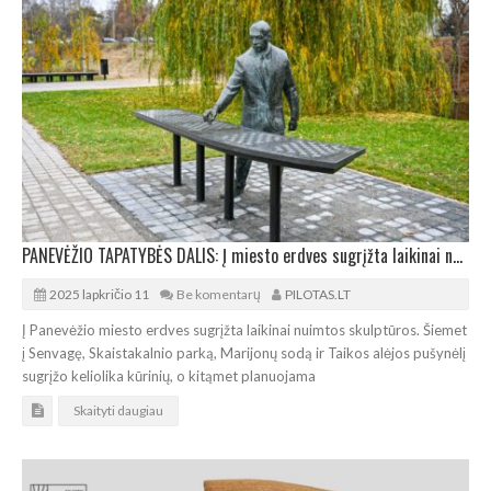
PANEVĖŽIO TAPATYBĖS DALIS: Į miesto erdves sugrįžta laikinai nuimtos skulptūros
2025 lapkričio 11
Be komentarų
PILOTAS.LT
Į Panevėžio miesto erdves sugrįžta laikinai nuimtos skulptūros. Šiemet
į Senvagę, Skaistakalnio parką, Marijonų sodą ir Taikos alėjos pušynėlį
sugrįžo keliolika kūrinių, o kitąmet planuojama
Skaityti daugiau