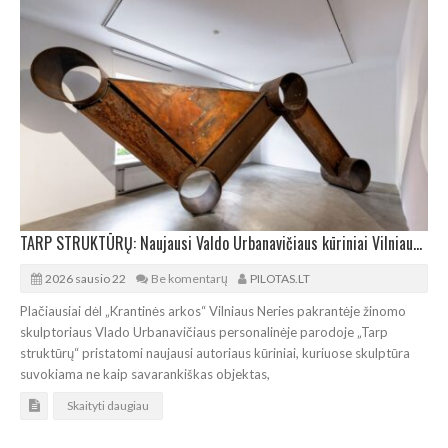
TARP STRUKTŪRŲ: Naujausi Valdo Urbanavičiaus kūriniai Vilniaus galerijoje (AV17)
2026 sausio 22
Be komentarų
PILOTAS.LT
Plačiausiai dėl „Krantinės arkos“ Vilniaus Neries pakrantėje žinomo
skulptoriaus Vlado Urbanavičiaus personalinėje parodoje „Tarp
struktūrų“ pristatomi naujausi autoriaus kūriniai, kuriuose skulptūra
suvokiama ne kaip savarankiškas objektas,
Skaityti daugiau