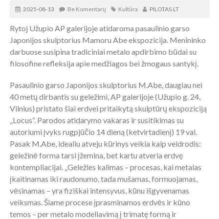
2025-08-13
Be Komentarų
Kultūra
PILOTAS.LT
Rytoj Užupio AP galerijoje atidaroma pasaulinio garso
Japonijos skulptorius Mamoru Abe ekspozicija. Menininko
darbuose susipina tradiciniai metalo apdirbimo būdai su
filosofine refleksija apie medžiagos bei žmogaus santykį.
Pasaulinio garso Japonijos skulptorius M.Abe, daugiau nei
40 metų dirbantis su geležimi, AP galerijoje (Užupio g. 24,
Vilnius) pristato šiai erdvei pritaikytą skulptūrų ekspoziciją
„Locus“. Parodos atidarymo vakaras ir susitikimas su
autoriumi įvyks rugpjūčio 14 dieną (ketvirtadienį) 19 val.
Pasak M.Abe, idealiu atveju kūrinys veikia kaip veidrodis:
geležinė forma tarsi įžemina, bet kartu atveria erdvę
kontempliacijai. „Geležies kalimas – procesas, kai metalas
įkaitinamas iki raudonumo, tada mušamas, formuojamas,
vėsinamas – yra fiziškai intensyvus, kūnu išgyvenamas
veiksmas. Šiame procese įprasminamos erdvės ir kūno
temos – per metalo modeliavimą į trimatę formą ir