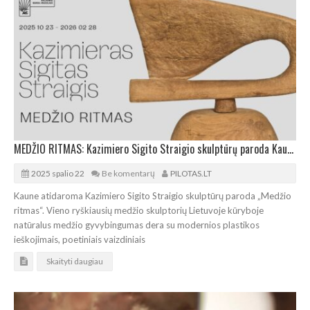
MEDŽIO RITMAS: Kazimiero Sigito Straigio skulptūrų paroda Kaune
2025 spalio 22
Be komentarų
PILOTAS.LT
Kaune atidaroma Kazimiero Sigito Straigio skulptūrų paroda „Medžio
ritmas“. Vieno ryškiausių medžio skulptorių Lietuvoje kūryboje
natūralus medžio gyvybingumas dera su modernios plastikos
ieškojimais, poetiniais vaizdiniais
Skaityti daugiau