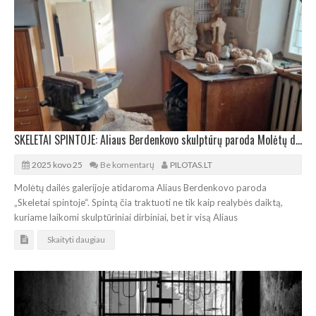
SKELETAI SPINTOJE: Aliaus Berdenkovo skulptūrų paroda Molėtų dailės galerijoje
2025 kovo 25
Be komentarų
PILOTAS.LT
Molėtų dailės galerijoje atidaroma Aliaus Berdenkovo paroda
„Skeletai spintoje“. Spintą čia traktuoti ne tik kaip realybės daiktą,
kuriame laikomi skulptūriniai dirbiniai, bet ir visą Aliaus
Skaityti daugiau