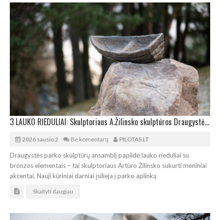
3 LAUKO RIEDULIAI: Skulptoriaus A.Žilinsko skulptūros Draugystės parke
2026 sausio 2
Be komentarų
PILOTAS.LT
Draugystės parko skulptūrų ansamblį papildė lauko rieduliai su
bronzos elementais – tai skulptoriaus Artūro Žilinsko sukurti meniniai
akcentai. Nauji kūriniai darniai įsilieja į parko aplinką
Skaityti daugiau