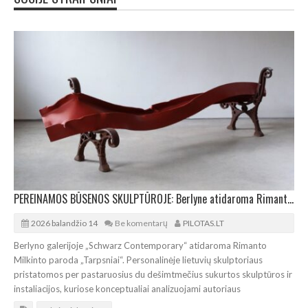
PEREINAMOS BŪSENOS SKULPTŪROJE: Berlyne atidaroma Rimanto Milkinto paroda „Tarpsniai“
2026 balandžio 14
Be komentarų
PILOTAS.LT
Berlyno galerijoje „Schwarz Contemporary“ atidaroma Rimanto
Milkinto paroda „Tarpsniai“. Personalinėje lietuvių skulptoriaus
pristatomos per pastaruosius du dešimtmečius sukurtos skulptūros ir
instaliacijos, kuriose konceptualiai analizuojami autoriaus