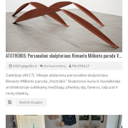
ATOTRŪKIS: Personalinė skulptoriaus Rimanto Milkinto paroda Vilniuje
2025 gegužės 6
Be komentarų
PILOTAS.LT
Galerijoje (AV17), Vilniuje atidaroma personalinė skulptoriaus
Rimanto Milkinto paroda „Atotrūkis“ Skulptorius kuria iš šiuolaikinėje
architektūroje sutinkamų medžiagų: plieninių sijų, faneros, taip pat ir
rastų objektų,
Skaityti daugiau