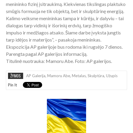
menininko fizinį įsitraukimą. Kiekvienas tikslingas plaktuko
smūgis formuoja ne tik objektą, bet ir skulptūrinę energiją.
Kalimo veiksme menininkas tampa ir kūrėju, ir dalyviu – tai
dialogas tarp vidinių ir išorinių erdvių, tarp žmogiško
impulso ir medžiagos atsako. Šiame darbe įvyksta jungtis
tarp idėjos ir materijos“, – pasakoja menininkas.
Ekspozicija AP galerijoje bus rodoma iki rugsėjo 7 dienos.
Parengta pagal AP galerijos informaciją.
Titulinė nuotrauka: Mamoru Abe. Foto: AP galerijos.
ŽYMOS
AP Galerija
,
Mamoru Abe
,
Metalas
,
Skulptūra
,
Užupis
Pin It