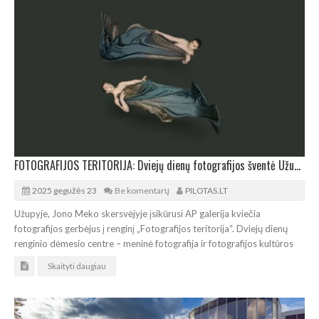
FOTOGRAFIJOS TERITORIJA: Dviejų dienų fotografijos šventė Užupyje
2025 gegužės 23
Be komentarų
PILOTAS.LT
Užupyje, Jono Meko skersvėjyje įsikūrusi AP galerija kviečia
fotografijos gerbėjus į renginį „Fotografijos teritorija“. Dviejų dienų
renginio dėmesio centre – meninė fotografija ir fotografijos kultūros
Skaityti daugiau