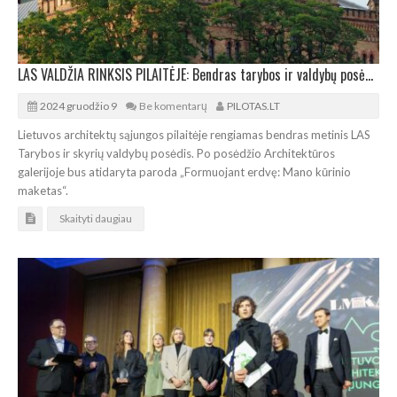
LAS VALDŽIA RINKSIS PILAITĖJE: Bendras tarybos ir valdybų posėdis bei parodos atidarymas
2024 gruodžio 9
Be komentarų
PILOTAS.LT
Lietuvos architektų sąjungos pilaitėje rengiamas bendras metinis LAS
Tarybos ir skyrių valdybų posėdis. Po posėdžio Architektūros
galerijoje bus atidaryta paroda „Formuojant erdvę: Mano kūrinio
maketas“.
Skaityti daugiau