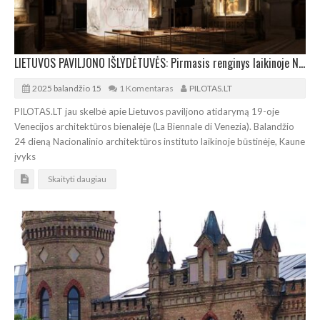
LIETUVOS PAVILJONO IŠLYDĖTUVĖS: Pirmasis renginys laikinoje NAI būstinėje
2025 balandžio 15
1 Komentaras
PILOTAS.LT
PILOTAS.LT jau skelbė apie Lietuvos paviljono atidarymą 19-oje
Venecijos architektūros bienalėje (La Biennale di Venezia). Balandžio
24 dieną Nacionalinio architektūros instituto laikinoje būstinėje, Kaune
įvyks
Skaityti daugiau