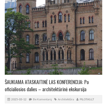
ŠAUKIAMA ATASKAITINĖ LAS KONFERENCIJA: Po
oficialiosios dalies – architektūrinė ekskursija
2025-03-12
Be Komentarų
Architektūra
PILOTAS.LT