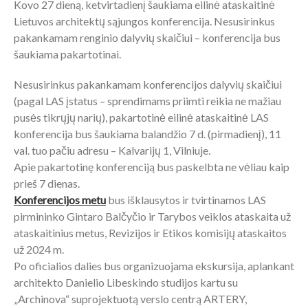
Kovo 27 dieną, ketvirtadienį šaukiama eilinė ataskaitinė
Lietuvos architektų sąjungos konferencija. Nesusirinkus
pakankamam renginio dalyvių skaičiui – konferencija bus
šaukiama pakartotinai.
Nesusirinkus pakankamam konferencijos dalyvių skaičiui
(pagal LAS įstatus – sprendimams priimti reikia ne mažiau
pusės tikrųjų narių), pakartotinė eilinė ataskaitinė LAS
konferencija bus šaukiama balandžio 7 d. (pirmadienį), 11
val. tuo pačiu adresu – Kalvarijų 1, Vilniuje.
Apie pakartotinę konferenciją bus paskelbta ne vėliau kaip
prieš 7 dienas.
Konferencijos metu
bus išklausytos ir tvirtinamos LAS
pirmininko Gintaro Balčyčio ir Tarybos veiklos ataskaita už
ataskaitinius metus, Revizijos ir Etikos komisijų ataskaitos
už 2024 m.
Po oficialios dalies bus organizuojama ekskursija, aplankant
architekto Danielio Libeskindo studijos kartu su
„Archinova“ suprojektuotą verslo centrą ARTERY,