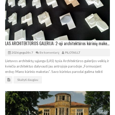
LAS ARCHITEKTŪROS GALERIJA: 2-oji architektūros kūrinių maketų paroda
2026 gegužės 7
Be komentarų
PILOTAS.LT
Lietuvos architektų sąjunga (LAS) tęsia Architektūros galerijos veiklą ir
kviečia architektus dalyvauti jau antrojoje parodoje „Formuojant
erdvę: Mano kūrinio maketas“. Savo kūrinius parodai galima teikti
Skaityti daugiau