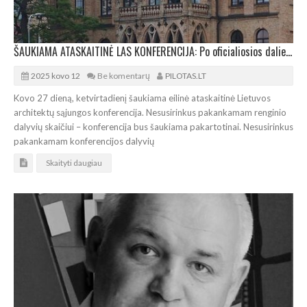
ŠAUKIAMA ATASKAITINĖ LAS KONFERENCIJA: Po oficialiosios dalies – architektūrinė ekskursija
2025 kovo 12
Be komentarų
PILOTAS.LT
Kovo 27 dieną, ketvirtadienį šaukiama eilinė ataskaitinė Lietuvos
architektų sąjungos konferencija. Nesusirinkus pakankamam renginio
dalyvių skaičiui – konferencija bus šaukiama pakartotinai. Nesusirinkus
pakankamam konferencijos dalyvių
Skaityti daugiau