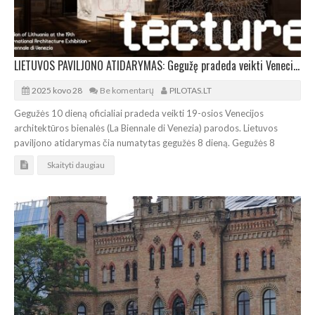
LIETUVOS PAVILJONO ATIDARYMAS: Gegužę pradeda veikti Venecijos architektūros bienalė
2025 kovo 28
Be komentarų
PILOTAS.LT
Gegužės 10 dieną oficialiai pradeda veikti 19-osios Venecijos
architektūros bienalės (La Biennale di Venezia) parodos. Lietuvos
paviljono atidarymas čia numatytas gegužės 8 dieną. Gegužės 8
Skaityti daugiau