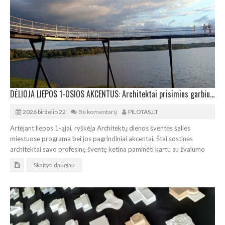
DĖLIOJA LIEPOS 1-OSIOS AKCENTUS: Architektai prisimins garbius kolegas bei jungsis bendrai kelionei
2026 birželio 22
Be komentarų
PILOTAS.LT
Artėjant liepos 1-ąjai, ryškėja Architektų dienos šventės šalies
miestuose programa bei jos pagrindiniai akcentai. Štai sostinės
architektai savo profesinę šventę ketina paminėti kartu su žvalumo
Skaityti daugiau