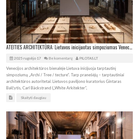
ATEITIES ARCHITEKTŪRA: Lietuvos inicijuotas simpoziumas Venecijos architektūros bienalėje
2025 rugsėjo 17
Be komentarų
PILOTAS.LT
Venecijos architektūros bienalėje Lietuva inicijuoja tarptautinį
simpoziumą „Archi / Tree / tecture“. Tarp pranešėjų – tarptautiniai
architektūros autoritetai: Lietuvos paviljono kuratorius Gintaras
Balčytis, Carl Bäckstrand („White Arkitekter“,
Skaityti daugiau