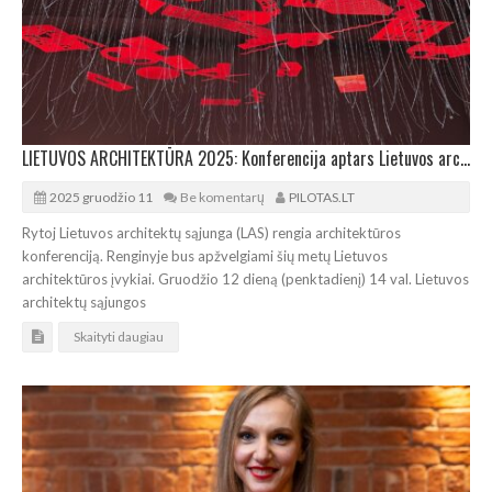
LIETUVOS ARCHITEKTŪRA 2025: Konferencija aptars Lietuvos architektūros įvykius
2025 gruodžio 11
Be komentarų
PILOTAS.LT
Rytoj Lietuvos architektų sąjunga (LAS) rengia architektūros
konferenciją. Renginyje bus apžvelgiami šių metų Lietuvos
architektūros įvykiai. Gruodžio 12 dieną (penktadienį) 14 val. Lietuvos
architektų sąjungos
Skaityti daugiau