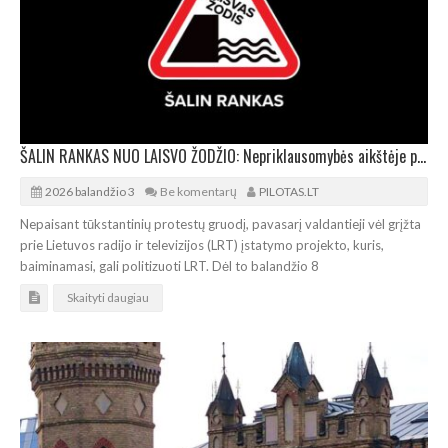
ŠALIN RANKAS NUO LAISVO ŽODŽIO: Nepriklausomybės aikštėje prie Seimo vyks protestas
2026 balandžio 3
Be komentarų
PILOTAS.LT
Nepaisant tūkstantinių protestų gruodį, pavasarį valdantieji vėl grįžta
prie Lietuvos radijo ir televizijos (LRT) įstatymo projekto, kuris,
baiminamasi, gali politizuoti LRT. Dėl to balandžio 8
Skaityti daugiau