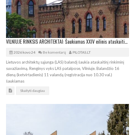
VILNIUJE RINKSIS ARCHITEKTAI: Šaukiamas XXIV eilinis ataskaitinis- suvažiavimas
2026 kovo 24
Be komentarų
PILOTAS.LT
Lietuvos architektų sąjunga (LAS) balandį šaukia ataskaitinį rinkiminį
suvažiavimą. Renginys vyks LAS patalpose, Vilniuje. Balandžio 16
dieną (ketvirtadienis) 11 valandą (registracija nuo 10.30 val.)
šaukiamas
Skaityti daugiau