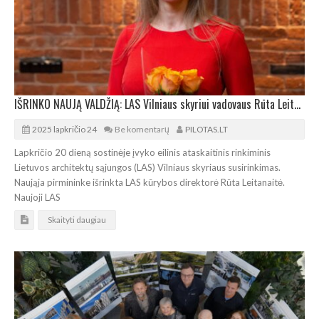
IŠRINKO NAUJĄ VALDŽIĄ: LAS Vilniaus skyriui vadovaus Rūta Leitanaitė
2025 lapkričio 24
Be komentarų
PILOTAS.LT
Lapkričio 20 dieną sostinėje įvyko eilinis ataskaitinis rinkiminis
Lietuvos architektų sąjungos (LAS) Vilniaus skyriaus susirinkimas.
Naująja pirmininke išrinkta LAS kūrybos direktorė Rūta Leitanaitė.
Naujoji LAS
Skaityti daugiau