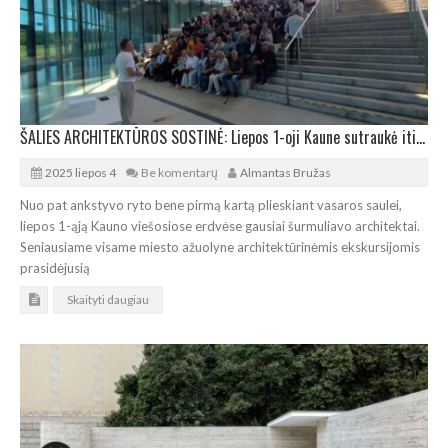
ŠALIES ARCHITEKTŪROS SOSTINĖ: Liepos 1-oji Kaune sutraukė itin gausias architektūrines pajėgas
2025 liepos 4
Be komentarų
Almantas Bružas
Nuo pat ankstyvo ryto bene pirmą kartą plieskiant vasaros saulei,
liepos 1-ąją Kauno viešosiose erdvėse gausiai šurmuliavo architektai.
Seniausiame visame miesto ažuolyne architektūrinėmis ekskursijomis
prasidėjusią
Skaityti daugiau