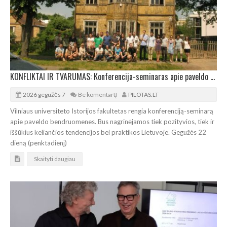
KONFLIKTAI IR TVARUMAS: Konferencija-seminaras apie paveldo bendruomenes Lietuvoje
2026 gegužės 7
Be komentarų
PILOTAS.LT
Vilniaus universiteto Istorijos fakultetas rengia konferenciją-seminarą
apie paveldo bendruomenes. Bus nagrinėjamos tiek pozityvios, tiek ir
iššūkius keliančios tendencijos bei praktikos Lietuvoje. Gegužės 22
dieną (penktadienį)
Skaityti daugiau