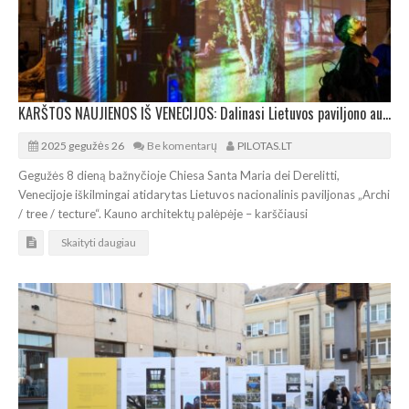
KARŠTOS NAUJIENOS IŠ VENECIJOS: Dalinasi Lietuvos paviljono autorių kolektyvas
2025 gegužės 26
Be komentarų
PILOTAS.LT
Gegužės 8 dieną bažnyčioje Chiesa Santa Maria dei Derelitti,
Venecijoje iškilmingai atidarytas Lietuvos nacionalinis paviljonas „Archi
/ tree / tecture“. Kauno architektų palėpėje – karščiausi
Skaityti daugiau