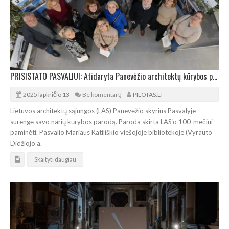
PRISISTATO PASVALIUI: Atidaryta Panevėžio architektų kūrybos paroda
2025 lapkričio 13
Be komentarų
PILOTAS.LT
Lietuvos architektų sąjungos (LAS) Panevėžio skyrius Pasvalyje
surengė savo narių kūrybos parodą. Paroda skirta LAS‘o 100-mečiui
paminėti. Pasvalio Mariaus Katiliškio viešojoje bibliotekoje (Vyrauto
Didžiojo a.
Skaityti daugiau