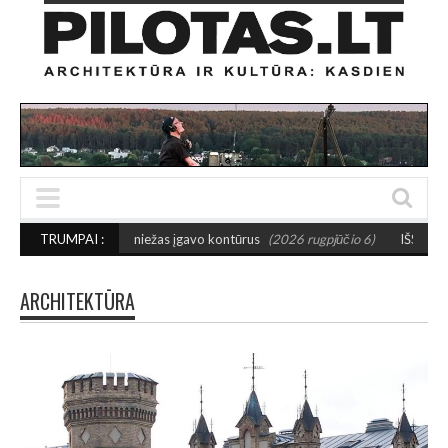
maniežas įgavo kontūrus
TRUMPAI :
(2026 rugpjūčio 6)
IŠSAUGOS URBANISTINĮ CHAR
ARCHITEKTŪRA