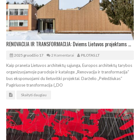
RENOVACIJA IR TRANSFORMACIJA: Dviems Lietuvos projektams – Europos architektų tarybos dėmesys
2025 gruodžio 17
2 Komentarai
PILOTAS.LT
Kaip praneša Lietuvos architektų sąjunga, Europos architektų tarybos
organizuojamoje parodoje ir kataloge „Renovacija ir transformacija“
bus eksponuojami du lietuviški projektai. Darželio „Pelėdžiukas“
Pagiriuose transformacija („DO
Skaityti daugiau