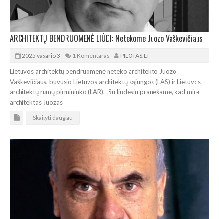
ARCHITEKTŲ BENDRUOMENĖ LIŪDI: Netekome Juozo Vaškevičiaus
2025 vasario 3
1 Komentaras
PILOTAS.LT
Lietuvos architektų bendruomenė neteko architekto Juozo
Vaškevičiaus, buvusio Lietuvos architektų sąjungos (LAS) ir Lietuvos
architektų rūmų pirmininko (LAR). „Su liūdesiu pranešame, kad mirė
architektas Juozas
Skaityti daugiau