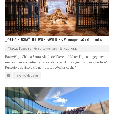
„PECHA KUCHA“ LIETUVOS PAVILJONE: Venecijos bažnyčia laukia lietuvių architektų
2025 liepos 31
Be komentarų
PILOTAS.LT
Bažnyčioje Chiesa Santa Maria dei Derelitti, Venecijoje nuo gegužės
mėnesio veikia Lietuvos nacionalinis paviljonas „Archi / tree / tecture“.
Rugsėjo pabaigoje čia numatytas „Pecha Kucha“
Skaityti daugiau