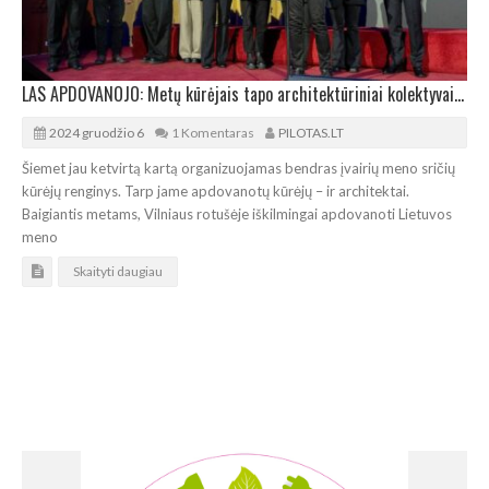
LAS APDOVANOJO: Metų kūrėjais tapo architektūriniai kolektyvai „Implmnt“ ir „Altitudės“
2024 gruodžio 6
1 Komentaras
PILOTAS.LT
Šiemet jau ketvirtą kartą organizuojamas bendras įvairių meno sričių
kūrėjų renginys. Tarp jame apdovanotų kūrėjų – ir architektai.
Baigiantis metams, Vilniaus rotušėje iškilmingai apdovanoti Lietuvos
meno
Skaityti daugiau