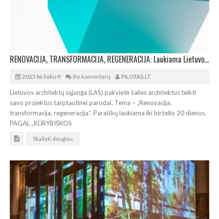
RENOVACIJA, TRANSFORMACIJA, REGENERACIJA: Laukiama Lietuvos architektų paraiškų parodai
2025 birželio 9
Be komentarų
PILOTAS.LT
Lietuvos architektų sąjunga (LAS) pakvietė šalies architektus teikti
savo projektus tarptautinei parodai. Tema – „Renovacija,
transformacija, regeneracija“. Paraiškų laukiama iki birželio 20 dienos.
PAGAL „KŪRYBIŠKOS
Skaityti daugiau