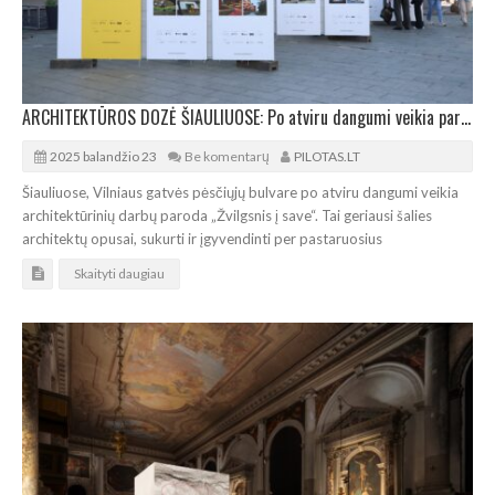
ARCHITEKTŪROS DOZĖ ŠIAULIUOSE: Po atviru dangumi veikia paroda „Žvilgsnis į save“
2025 balandžio 23
Be komentarų
PILOTAS.LT
Šiauliuose, Vilniaus gatvės pėsčiųjų bulvare po atviru dangumi veikia
architektūrinių darbų paroda „Žvilgsnis į save“. Tai geriausi šalies
architektų opusai, sukurti ir įgyvendinti per pastaruosius
Skaityti daugiau