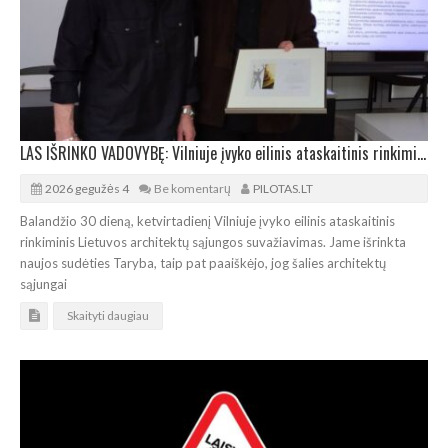
LAS IŠRINKO VADOVYBĘ: Vilniuje įvyko eilinis ataskaitinis rinkiminis suvažiavimas
2026 gegužės 4
Be komentarų
PILOTAS.LT
Balandžio 30 dieną, ketvirtadienį Vilniuje įvyko eilinis ataskaitinis
rinkiminis Lietuvos architektų sąjungos suvažiavimas. Jame išrinkta
naujos sudėties Taryba, taip pat paaiškėjo, jog šalies architektų
sąjungai
Skaityti daugiau