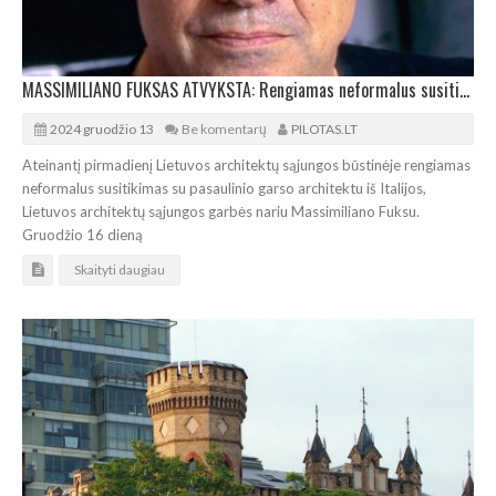
MASSIMILIANO FUKSAS ATVYKSTA: Rengiamas neformalus susitikimas architektų bendruomenėje
2024 gruodžio 13
Be komentarų
PILOTAS.LT
Ateinantį pirmadienį Lietuvos architektų sąjungos būstinėje rengiamas
neformalus susitikimas su pasaulinio garso architektu iš Italijos,
Lietuvos architektų sąjungos garbės nariu Massimiliano Fuksu.
Gruodžio 16 dieną
Skaityti daugiau