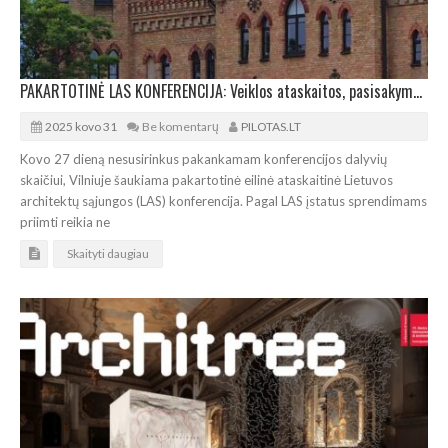
PAKARTOTINĖ LAS KONFERENCIJA: Veiklos ataskaitos, pasisakymai, architektūrinė ekskursija
2025 kovo 31
Be komentarų
PILOTAS.LT
Kovo 27 dieną nesusirinkus pakankamam konferencijos dalyvių
skaičiui, Vilniuje šaukiama pakartotinė eilinė ataskaitinė Lietuvos
architektų sąjungos (LAS) konferencija. Pagal LAS įstatus sprendimams
priimti reikia ne
Skaityti daugiau