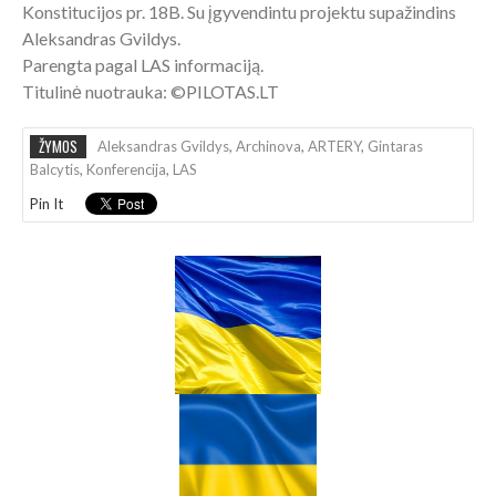
Konstitucijos pr. 18B. Su įgyvendintu projektu supažindins
Aleksandras Gvildys.
Parengta pagal LAS informaciją.
Titulinė nuotrauka: ©PILOTAS.LT
ŽYMOS
Aleksandras Gvildys
,
Archinova
,
ARTERY
,
Gintaras
Balcytis
,
Konferencija
,
LAS
Pin It