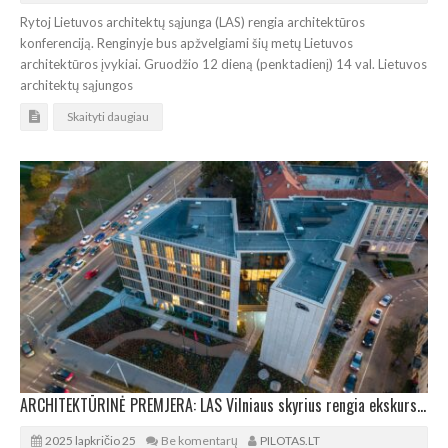
Rytoj Lietuvos architektų sąjunga (LAS) rengia architektūros
konferenciją. Renginyje bus apžvelgiami šių metų Lietuvos
architektūros įvykiai. Gruodžio 12 dieną (penktadienį) 14 val. Lietuvos
architektų sąjungos
Skaityti daugiau
ARCHITEKTŪRINĖ PREMJERA: LAS Vilniaus skyrius rengia ekskursiją po „Jasinskio 2“ kompleksą
2025 lapkričio 25
Be komentarų
PILOTAS.LT