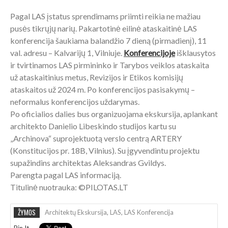
Pagal LAS įstatus sprendimams priimti reikia ne mažiau
pusės tikrųjų narių. Pakartotinė eilinė ataskaitinė LAS
konferencija šaukiama balandžio 7 dieną (pirmadienį), 11
val. adresu – Kalvarijų 1, Vilniuje.
Konferencijoje
išklausytos
ir tvirtinamos LAS pirmininko ir Tarybos veiklos ataskaita
už ataskaitinius metus, Revizijos ir Etikos komisijų
ataskaitos už 2024 m. Po konferencijos pasisakymų –
neformalus konferencijos uždarymas.
Po oficialios dalies bus organizuojama ekskursija, aplankant
architekto Danielio Libeskindo studijos kartu su
„Archinova“ suprojektuotą verslo centrą ARTERY
(Konstitucijos pr. 18B, Vilnius). Su įgyvendintu projektu
supažindins architektas Aleksandras Gvildys.
Parengta pagal LAS informaciją.
Titulinė nuotrauka: ©PILOTAS.LT
ŽYMOS
Architektų Ekskursija
,
LAS
,
LAS Konferencija