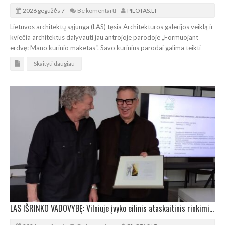
2026 gegužės 7
Be komentarų
PILOTAS.LT
Lietuvos architektų sąjunga (LAS) tęsia Architektūros galerijos veiklą ir
kviečia architektus dalyvauti jau antrojoje parodoje „Formuojant
erdvę: Mano kūrinio maketas“. Savo kūrinius parodai galima teikti
Skaityti daugiau
LAS IŠRINKO VADOVYBĘ: Vilniuje įvyko eilinis ataskaitinis rinkiminis suvažiavimas