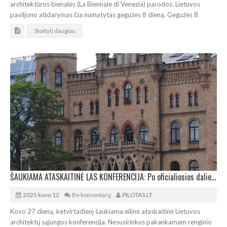
architektūros bienalės (La Biennale di Venezia) parodos. Lietuvos
paviljono atidarymas čia numatytas gegužės 8 dieną. Gegužės 8
Skaityti daugiau
ŠAUKIAMA ATASKAITINĖ LAS KONFERENCIJA: Po oficialiosios dalies – architektūrinė ekskursija
2025 kovo 12
Be komentarų
PILOTAS.LT
Kovo 27 dieną, ketvirtadienį šaukiama eilinė ataskaitinė Lietuvos
architektų sąjungos konferencija. Nesusirinkus pakankamam renginio