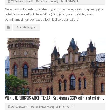
2026 balandžio 3
Be komentarų
PILOTAS.LT
Nepaisant tūkstantinių protestų gruodį, pavasarį valdantieji vėl grįžta
prie Lietuvos radijo ir televizijos (LRT) įstatymo projekto, kuris,
baiminamasi, gali politizuoti LRT. Dėl to balandžio 8
Skaityti daugiau
VILNIUJE RINKSIS ARCHITEKTAI: Šaukiamas XXIV eilinis ataskaitinis- suvažiavimas
2026 kovo 24
Be komentarų
PILOTAS.LT