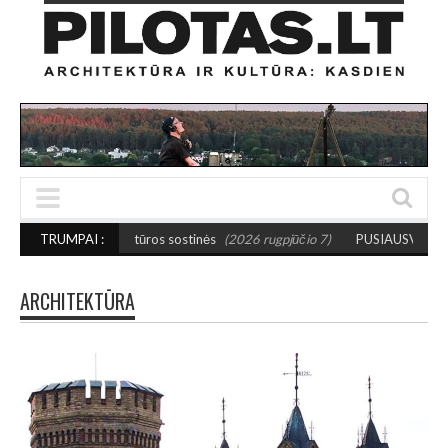
kultūros sostinės
TRUMPAI :
(2026 rugpjūčio 7)
PUSIAUSVYROS AKTAS SANTAKOJE: 
ARCHITEKTŪRA