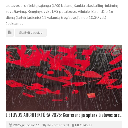
Lietuvos architektų sąjunga (LAS) balandį šaukia ataskaitinį rinkiminį
suvažiavimą. Renginys vyks LAS patalpose, Vilniuje. Balandžio 16
dieną (ketvirtadienis) 11 valandą (registracija nuo 10.30 val.)
šaukiamas
Skaityti daugiau
LIETUVOS ARCHITEKTŪRA 2025: Konferencija aptars Lietuvos architektūros įvykius
2025 gruodžio 11
Be komentarų
PILOTAS.LT