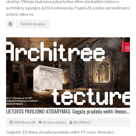
skaičiui, Vilniuje šaukiama pakartotinė eilinė ataskaitinė Lietuvos
architektų sąjungos (LAS) konferencija. Pagal LAS įstatus sprendimams
priimti reikia ne
Skaityti daugiau
LIETUVOS PAVILJONO ATIDARYMAS: Gegužę pradeda veikti Venecijos architektūros bienalė
2025 kovo 28
Be komentarų
PILOTAS.LT
Gegužės 10 dieną oficialiai pradeda veikti 19-osios Venecijos