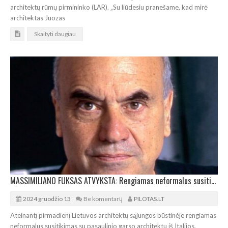
architektų rūmų pirmininko (LAR). „Su liūdesiu pranešame, kad mirė
architektas Juozas
Skaityti daugiau
MASSIMILIANO FUKSAS ATVYKSTA: Rengiamas neformalus susitikimas architektų bendruomenėje
2024 gruodžio 13
Be komentarų
PILOTAS.LT
Ateinantį pirmadienį Lietuvos architektų sąjungos būstinėje rengiamas
neformalus susitikimas su pasaulinio garso architektu iš Italijos,