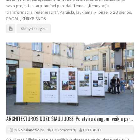
savo projektus tarptautinei parodai. Tema – „Renovacija,
transformacija, regeneracija“. Paraiškų laukiama iki birželio 20 dienos.
PAGAL „KŪRYBIŠKOS
Skaityti daugiau
ARCHITEKTŪROS DOZĖ ŠIAULIUOSE: Po atviru dangumi veikia paroda „Žvilgsnis į save“
2025 balandžio 23
Be komentarų
PILOTAS.LT
Šiauliuose, Vilniaus gatvės pėsčiųjų bulvare po atviru dangumi veikia