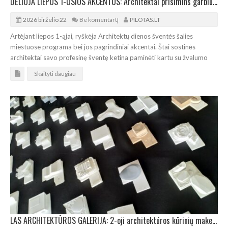
DĖLIOJA LIEPOS 1-OSIOS AKCENTUS: Architektai prisimins garbius kolegas bei jungsis bendrai kelionei
2026 birželio 22
Be komentarų
PILOTAS.LT
Artėjant liepos 1-ąjai, ryškėja Architektų dienos šventės šalies
miestuose programa bei jos pagrindiniai akcentai. Štai sostinės
architektai savo profesinę šventę ketina paminėti kartu su žvalumo
Skaityti daugiau
LAS ARCHITEKTŪROS GALERIJA: 2-oji architektūros kūrinių maketų paroda