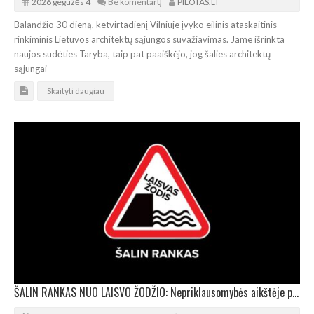
2026 gegužės 4
Be komentarų
PILOTAS.LT
Balandžio 30 dieną, ketvirtadienį Vilniuje įvyko eilinis ataskaitinis
rinkiminis Lietuvos architektų sąjungos suvažiavimas. Jame išrinkta
naujos sudėties Taryba, taip pat paaiškėjo, jog šalies architektų
sąjungai
Skaityti daugiau
ŠALIN RANKAS NUO LAISVO ŽODŽIO: Nepriklausomybės aikštėje prie Seimo vyks protestas