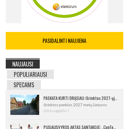
PASIDALINTI NAUJIENA
NAUJAUSI
POPULIARIAUSI
SPECAMS
PASKATA KURTI DRĄSIAU: Išrinktos 2027-ųjų Lietuvos mažosios kultūros sostinės
Išrinktos penkios 2027 metų Lietuvos
2026 rugpjūčio 7
PUSIAUSVYROS AKTAS SANTAKOJE: „ConTempo 2026“ uždarys sudėtingas pasirodymas 8 m aukštyje