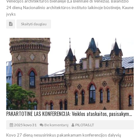
Venecijos architektūros bienalėje (La Biennale di Venezia). Balandžio
24 dieną Nacionalinio architektūros instituto laikinoje būstinėje, Kaune
įvyks
Skaityti daugiau
PAKARTOTINĖ LAS KONFERENCIJA: Veiklos ataskaitos, pasisakymai, architektūrinė ekskursija
2025 kovo 31
Be komentarų
PILOTAS.LT
Kovo 27 dieną nesusirinkus pakankamam konferencijos dalyvių