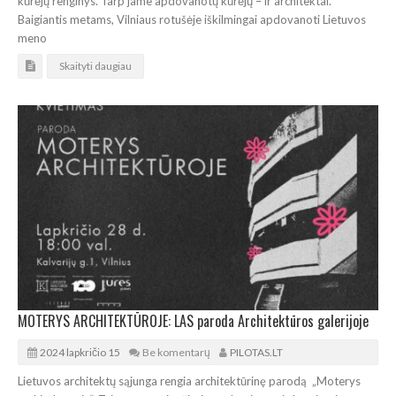
kūrėjų renginys. Tarp jame apdovanotų kūrėjų – ir architektai.
Baigiantis metams, Vilniaus rotušėje iškilmingai apdovanoti Lietuvos
meno
Skaityti daugiau
MOTERYS ARCHITEKTŪROJE: LAS paroda Architektūros galerijoje
2024 lapkričio 15
Be komentarų
PILOTAS.LT
Lietuvos architektų sąjunga rengia architektūrinę parodą „Moterys