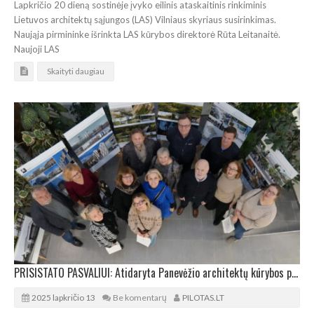
Lapkričio 20 dieną sostinėje įvyko eilinis ataskaitinis rinkiminis
Lietuvos architektų sąjungos (LAS) Vilniaus skyriaus susirinkimas.
Naująja pirmininke išrinkta LAS kūrybos direktorė Rūta Leitanaitė.
Naujoji LAS
Skaityti daugiau
PRISISTATO PASVALIUI: Atidaryta Panevėžio architektų kūrybos paroda
2025 lapkričio 13
Be komentarų
PILOTAS.LT