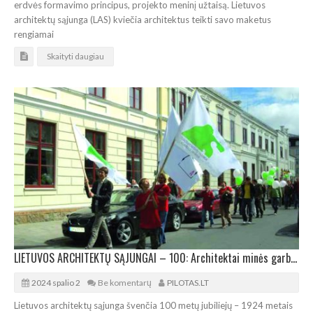
erdvės formavimo principus, projekto meninį užtaisą. Lietuvos
architektų sąjunga (LAS) kviečia architektus teikti savo maketus
rengiamai
Skaityti daugiau
LIETUVOS ARCHITEKTŲ SĄJUNGAI – 100: Architektai minės garbingą jubiliejų
2024 spalio 2
Be komentarų
PILOTAS.LT
Lietuvos architektų sąjunga švenčia 100 metų jubiliejų – 1924 metais