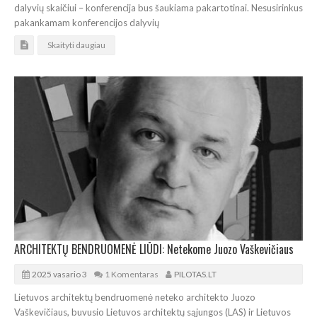
dalyvių skaičiui – konferencija bus šaukiama pakartotinai. Nesusirinkus
pakankamam konferencijos dalyvių
Skaityti daugiau
ARCHITEKTŲ BENDRUOMENĖ LIŪDI: Netekome Juozo Vaškevičiaus
2025 vasario 3
1 Komentaras
PILOTAS.LT
Lietuvos architektų bendruomenė neteko architekto Juozo
Vaškevičiaus, buvusio Lietuvos architektų sąjungos (LAS) ir Lietuvos