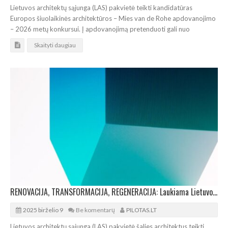
Lietuvos architektų sąjunga (LAS) pakvietė teikti kandidatūras
Europos šiuolaikinės architektūros – Mies van de Rohe apdovanojimo
– 2026 metų konkursui. Į apdovanojimą pretenduoti gali nuo
Skaityti daugiau
RENOVACIJA, TRANSFORMACIJA, REGENERACIJA: Laukiama Lietuvos architektų paraiškų parodai
2025 birželio 9
Be komentarų
PILOTAS.LT
Lietuvos architektų sąjunga (LAS) pakvietė šalies architektus teikti