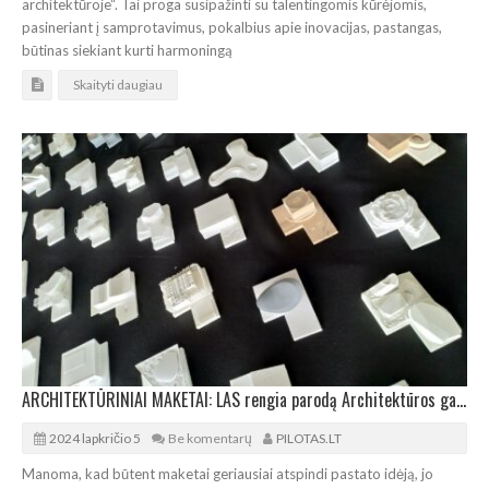
architektūroje“. Tai proga susipažinti su talentingomis kūrėjomis,
pasineriant į samprotavimus, pokalbius apie inovacijas, pastangas,
būtinas siekiant kurti harmoningą
Skaityti daugiau
ARCHITEKTŪRINIAI MAKETAI: LAS rengia parodą Architektūros galerijoje
2024 lapkričio 5
Be komentarų
PILOTAS.LT
Manoma, kad būtent maketai geriausiai atspindi pastato idėją, jo