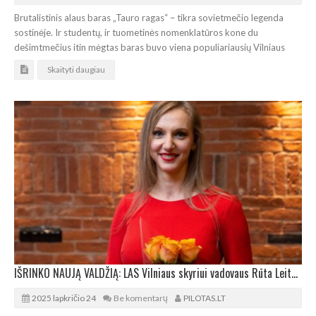
Brutalistinis alaus baras „Tauro ragas“ – tikra sovietmečio legenda
sostinėje. Ir studentų, ir tuometinės nomenklatūros kone du
dešimtmečius itin mėgtas baras buvo viena populiariausių Vilniaus
Skaityti daugiau
IŠRINKO NAUJĄ VALDŽIĄ: LAS Vilniaus skyriui vadovaus Rūta Leitanaitė
2025 lapkričio 24
Be komentarų
PILOTAS.LT