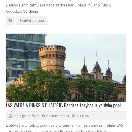
Lietuvos architektų sąjungos garbės nariu Massimiliano Fuksu.
Gruodžio 16 dieną
Skaityti daugiau
LAS VALDŽIA RINKSIS PILAITĖJE: Bendras tarybos ir valdybų posėdis bei parodos atidarymas
2024 gruodžio 9
Be komentarų
PILOTAS.LT
Lietuvos architektų sąjungos pilaitėje rengiamas bendras metinis LAS
Tarybos ir skyrių valdybų posėdis. Po posėdžio Architektūros