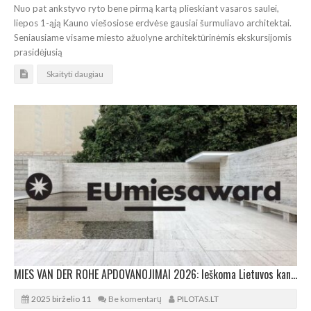
Nuo pat ankstyvo ryto bene pirmą kartą plieskiant vasaros saulei,
liepos 1-ąją Kauno viešosiose erdvėse gausiai šurmuliavo architektai.
Seniausiame visame miesto ažuolyne architektūrinėmis ekskursijomis
prasidėjusią
Skaityti daugiau
MIES VAN DER ROHE APDOVANOJIMAI 2026: Ieškoma Lietuvos kandidatų
2025 birželio 11
Be komentarų
PILOTAS.LT