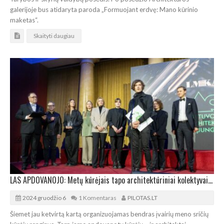
galerijoje bus atidaryta paroda „Formuojant erdvę: Mano kūrinio
maketas“.
Skaityti daugiau
LAS APDOVANOJO: Metų kūrėjais tapo architektūriniai kolektyvai „Implmnt“ ir „Altitudės“
2024 gruodžio 6
1 Komentaras
PILOTAS.LT
Šiemet jau ketvirtą kartą organizuojamas bendras įvairių meno sričių