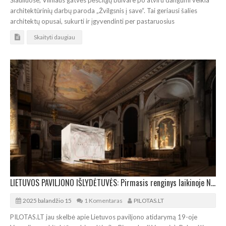
architektūrinių darbų paroda „Žvilgsnis į save“. Tai geriausi šalies
architektų opusai, sukurti ir įgyvendinti per pastaruosius
Skaityti daugiau
LIETUVOS PAVILJONO IŠLYDĖTUVĖS: Pirmasis renginys laikinoje NAI būstinėje
2025 balandžio 15
1 Komentaras
PILOTAS.LT
PILOTAS.LT jau skelbė apie Lietuvos paviljono atidarymą 19-oje