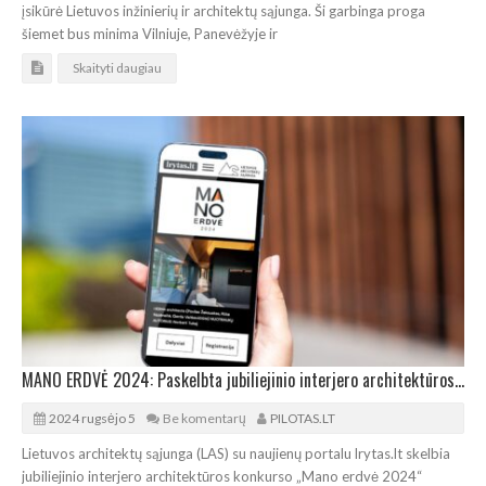
įsikūrė Lietuvos inžinierių ir architektų sąjunga. Ši garbinga proga
šiemet bus minima Vilniuje, Panevėžyje ir
Skaityti daugiau
MANO ERDVĖ 2024: Paskelbta jubiliejinio interjero architektūros konkurso pradžia
2024 rugsėjo 5
Be komentarų
PILOTAS.LT
Lietuvos architektų sąjunga (LAS) su naujienų portalu lrytas.lt skelbia
jubiliejinio interjero architektūros konkurso „Mano erdvė 2024“