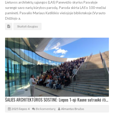
Lietuvos architektų sąjungos (LAS) Panevėžio skyrius Pasvalyje
surengė savo narių kūrybos parodą. Paroda skirta LAS‘o 100-mečiui
paminėti. Pasvalio Mariaus Katiliškio viešojoje bibliotekoje (Vyrauto
Didžiojo a.
Skaityti daugiau
ŠALIES ARCHITEKTŪROS SOSTINĖ: Liepos 1-oji Kaune sutraukė itin gausias architektūrines pajėgas
2025 liepos 4
Be komentarų
Almantas Bružas