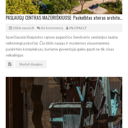
PASLAUGŲ CENTRAS MAZŪRIŠKIUOSE: Paskelbtas atviras architektūros projekto konkursas
2026 sausio 8
Be komentarų
PILOTAS.LT
Sparčiausiai Klaipėdos rajone augančios Sendvario seniūnijos laukia
reikšmingi pokyčiai. Čia iškils naujas ir modernus visuomeninės
paskirties kompleksas, kuriame gyventojai galės gauti ne tik visas
reikalingas
Skaityti daugiau