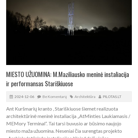
MIESTO UŽUOMINA: M.Maziliausko meninė instaliacija
ir performansas Stariškiuose
2024-12-06
Be Komentarų
Architektūra
PILOTAS.LT
Ant Kuršmarių kranto , Stariškiuose šiemet realizuota
architektūrinė meninė instaliacija „AtMinties Laukiamasis /
MEMory Terminal“. Tai tarsi buvusio ar būsimo naujojo
miesto maža užuomina. Neseniai čia surengtas projekto