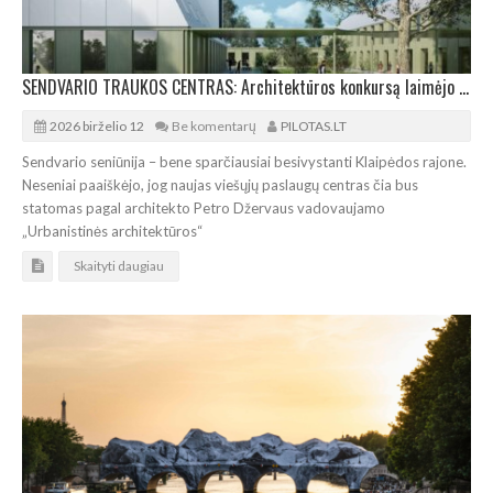
SENDVARIO TRAUKOS CENTRAS: Architektūros konkursą laimėjo Petro Džervaus kolektyvas
2026 birželio 12
Be komentarų
PILOTAS.LT
Sendvario seniūnija – bene sparčiausiai besivystanti Klaipėdos rajone.
Neseniai paaiškėjo, jog naujas viešųjų paslaugų centras čia bus
statomas pagal architekto Petro Džervaus vadovaujamo
„Urbanistinės architektūros“
Skaityti daugiau