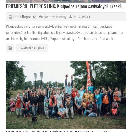
PRIEMIESČIŲ PLĖTROS LINK: Klaipėdos rajono savivaldybė užsakė urbanistinį tyrimą
2025 liepos 16
Be komentarų
PILOTAS.LT
Klaipėdos rajono savivaldybė žengė reikšmingą žingsnį aiškios
priemiesčio teritorijų plėtros link – pasirašyta sutartis su tarptautine
architektų komanda MB „Pupa – strateginė urbanistika“. Ji atliks
Skaityti daugiau