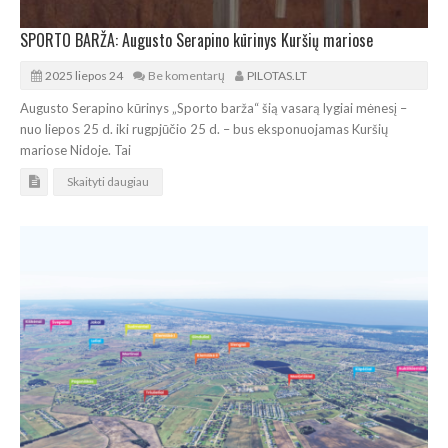
SPORTO BARŽA: Augusto Serapino kūrinys Kuršių mariose
2025 liepos 24
Be komentarų
PILOTAS.LT
Augusto Serapino kūrinys „Sporto barža“ šią vasarą lygiai mėnesį –
nuo liepos 25 d. iki rugpjūčio 25 d. – bus eksponuojamas Kuršių
mariose Nidoje. Tai
Skaityti daugiau