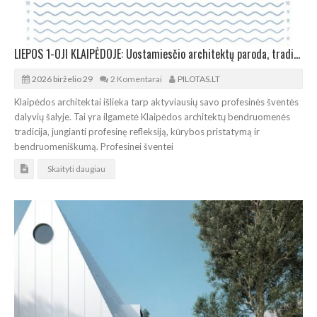
LIEPOS 1-OJI KLAIPĖDOJE: Uostamiesčio architektų paroda, tradicinė regata ir piknikas
2026 birželio 29
2 Komentarai
PILOTAS.LT
Klaipėdos architektai išlieka tarp aktyviausių savo profesinės šventės
dalyvių šalyje. Tai yra ilgametė Klaipėdos architektų bendruomenės
tradicija, jungianti profesinę refleksiją, kūrybos pristatymą ir
bendruomeniškumą. Profesinei šventei
Skaityti daugiau