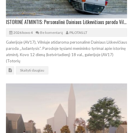
ISTORINĖ ATMINTIS: Personalinė Dainiaus Liškevičiaus paroda Vilniuje
2026 kovo 4
Be komentarų
PILOTAS.LT
Galerijoje (AV17), Vilniuje atidaroma personalinė Dainiaus Liškevičiaus
paroda „Judantysis“. Parodoje tęsiami menininko tyrimai apie istorinę
atmintį. Kovo 12 dieną (ketvirtadienį) 18 val., galerijoje (AV17)
(Totorių
Skaityti daugiau