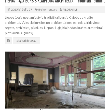
LIEPOS 1-ĄJĄ BURSIS KLAIPĖDOS ARCHITEKTAI: Tradiciškai paminės profesinę šventę
2025 birželio 27
Be komentarų
PILOTAS.LT
Liepos 1-ąją uostamiestyje tradiciškai bursis Klaipėdos krašto
architektai. Vyks ekskursijos po architektūrines parodas, irklavimo
regata, architektų piknikas. Liepos 1-ąją Klaipėdos krašto architektai
pirmiausia sugužės į
Skaityti daugiau