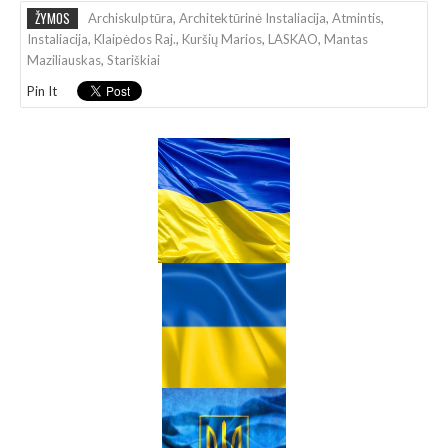
ŽYMOS
Archiskulptūra
,
Architektūrinė Instaliacija
,
Atmintis
,
Instaliacija
,
Klaipėdos Raj.
,
Kuršių Marios
,
LASKAO
,
Mantas
Maziliauskas
,
Stariškiai
Pin It