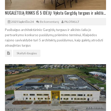
NUGALĖTOJĄ RINKS IŠ 5 IDĖJŲ: Vyksta Gargždų turgaus ir aikštės šalia jo architektūros konkursas
2025 lapkričio 24
Be komentarų
PILOTAS.LT
Pasibaigus architektūrinio Gargždų turgaus ir aikštės šalia jo
pertvarkymo konkurso pasiūlymų priėmimo terminui, Klaipėdos
rajono savivaldybė turi 5 architektų pasiūlymus, kaip galėtų atrodyti
atnaujintas turgus
Skaityti daugiau