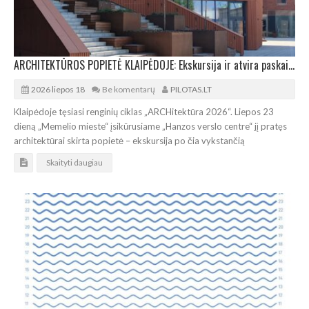
ARCHITEKTŪROS POPIETĖ KLAIPĖDOJE: Ekskursija ir atvira paskaita „Hanzos verslo centre“
2026 liepos 18
Be komentarų
PILOTAS.LT
Klaipėdoje tęsiasi renginių ciklas „ARCHitektūra 2026“. Liepos 23
dieną „Memelio mieste“ įsikūrusiame „Hanzos verslo centre“ jį pratęs
architektūrai skirta popietė – ekskursija po čia vykstančią
Skaityti daugiau