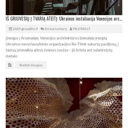
IŠ GRIUVĖSIŲ Į TVARIĄ ATEITĮ: Ukrainos instaliacija Venecijos architektūros bienalėje
2025 gruodžio 9
Be komentarų
PILOTAS.LT
Įžengus į Arsenalėje, Venecijos architektūros bienalėje įrengtą
Ukrainos nevyriausybinės organizacijos Re-Think sukurtą paviljoną, į
tamsą įsismelkia aitrus šviesos ruožas – jis krinta ant sulankstytų
metalo
Skaityti daugiau