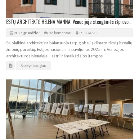
ESTŲ ARCHITEKTĖ HELENA MANNA: Venecijoje stengėmės išprovokuoti pokalbį
2025 gruodžio 1
Be komentarų
PILOTAS.LT
Šiuolaikinė architektūra balansuoja tarp globalių klimato tikslų ir realių
žmonių poreikių. Estijos nacionalinis paviljonas 2025 m. Venecijos
architektūros bienalėje – aštri ir šmaikšti šios įtampos
Skaityti daugiau