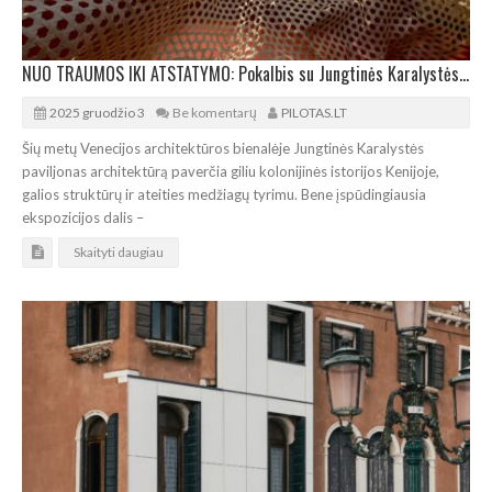
NUO TRAUMOS IKI ATSTATYMO: Pokalbis su Jungtinės Karalystės paviljono Venecijoje kuratoriumi
2025 gruodžio 3
Be komentarų
PILOTAS.LT
Šių metų Venecijos architektūros bienalėje Jungtinės Karalystės
paviljonas architektūrą paverčia giliu kolonijinės istorijos Kenijoje,
galios struktūrų ir ateities medžiagų tyrimu. Bene įspūdingiausia
ekspozicijos dalis –
Skaityti daugiau