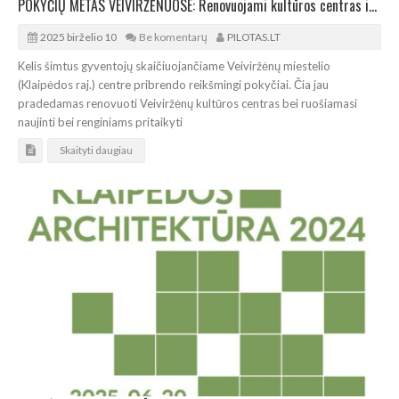
POKYČIŲ METAS VEIVIRŽĖNUOSE: Renovuojami kultūros centras ir centrinė aikštė
2025 birželio 10
Be komentarų
PILOTAS.LT
Kelis šimtus gyventojų skaičiuojančiame Veiviržėnų miestelio
(Klaipėdos raj.) centre pribrendo reikšmingi pokyčiai. Čia jau
pradedamas renovuoti Veiviržėnų kultūros centras bei ruošiamasi
naujinti bei renginiams pritaikyti
Skaityti daugiau