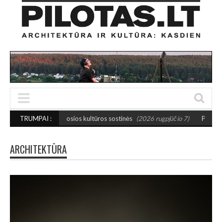
ažosios kultūros sostinės
TRUMPAI :
(2026 rugpjūčio 7)
PUSIAUSVYROS AKTAS SAN
ARCHITEKTŪRA