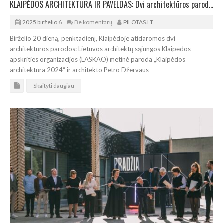
KLAIPĖDOS ARCHITEKTŪRA IR PAVELDAS: Dvi architektūros parodos uostamiestyje
2025 birželio 6
Be komentarų
PILOTAS.LT
Birželio 20 dieną, penktadienį, Klaipėdoje atidaromos dvi
architektūros parodos: Lietuvos architektų sąjungos Klaipėdos
apskrities organizacijos (LASKAO) metinė paroda „Klaipėdos
architektūra 2024“ ir architekto Petro Džervaus
Skaityti daugiau