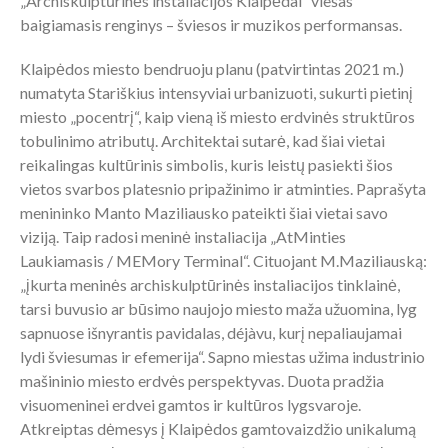
„Archiskulptūrinės instaliacijos Klaipėdai“ viešas
baigiamasis renginys – šviesos ir muzikos performansas.
Klaipėdos miesto bendruoju planu (patvirtintas 2021 m.)
numatyta Stariškius intensyviai urbanizuoti, sukurti pietinį
miesto „pocentrį“, kaip vieną iš miesto erdvinės struktūros
tobulinimo atributų. Architektai sutarė, kad šiai vietai
reikalingas kultūrinis simbolis, kuris leistų pasiekti šios
vietos svarbos platesnio pripažinimo ir atminties. Paprašyta
menininko Manto Maziliausko pateikti šiai vietai savo
viziją. Taip radosi meninė instaliacija „AtMinties
Laukiamasis / MEMory Terminal“. Cituojant M.Maziliauską:
„įkurta meninės archiskulptūrinės instaliacijos tinklainė,
tarsi buvusio ar būsimo naujojo miesto maža užuomina, lyg
sapnuose išnyrantis pavidalas, déjàvu, kurį nepaliaujamai
lydi šviesumas ir efemerija“. Sapno miestas užima industrinio
mašininio miesto erdvės perspektyvas. Duota pradžia
visuomeninei erdvei gamtos ir kultūros lygsvaroje.
Atkreiptas dėmesys į Klaipėdos gamtovaizdžio unikalumą