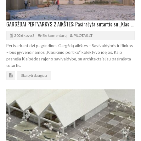
GARGŽDAI PERTVARKYS 2 AIKŠTES: Pasirašyta sutartis su „Klasikinio portiko“ architektais
2026 kovo 3
Be komentarų
PILOTAS.LT
Pertvarkant dvi pagrindines Gargždų aikštes – Savivaldybės ir Rinkos
– bus įgyvendinamos „Klasikinio portiko“ kolektyvo idėjos. Kaip
praneša Klaipėdos rajono savivaldybė, su architektais jau pasirašyta
sutartis.
Skaityti daugiau