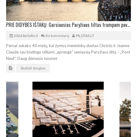
PRIE DIDYBĖS IŠTAKŲ: Garsiausias Paryžiaus tiltas trumpam pavirs atmosferiniu urvu
2026 birželio 3
Be komentarų
PILOTAS.LT
Pernai sukako 40 metų, kai žymus menininkų duetas Christo ir Jeanne
Claude sau būdingu stiliumi „aprengė“ seniausią Paryžiaus tiltą – „Pont
Neuf“. Daug dėmesio tuomet
Skaityti daugiau