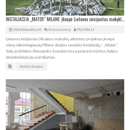
INSTALIACIJA „MATER“ MILANE: Įkvėpė Lietuvos inicijuotas mokyklos Ukrainai projektas
2026 balandžio 20
Be komentarų
PILOTAS.LT
Lietuvos inicijuotas Ukrainos mokyklų atkūrimo projektas įkvėpė
vieną reikšmingiausių Milano dizaino savaitės instaliacijų – „Mater“.
Italų architekto Alessandro Scandurra‘os pastarasis kūrinys Italijos
žiniasklaidoje jau įvardijamas,
Skaityti daugiau