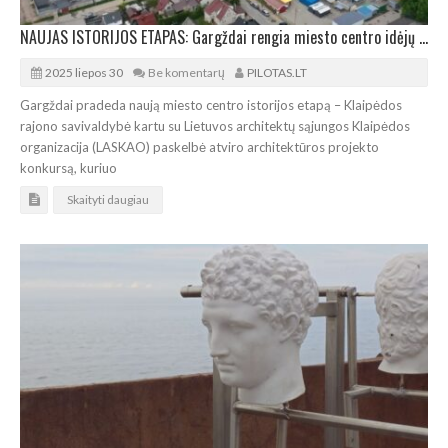
NAUJAS ISTORIJOS ETAPAS: Gargždai rengia miesto centro idėjų konkursą
2025 liepos 30
Be komentarų
PILOTAS.LT
Gargždai pradeda naują miesto centro istorijos etapą – Klaipėdos
rajono savivaldybė kartu su Lietuvos architektų sąjungos Klaipėdos
organizacija (LASKAO) paskelbė atviro architektūros projekto
konkursą, kuriuo
Skaityti daugiau