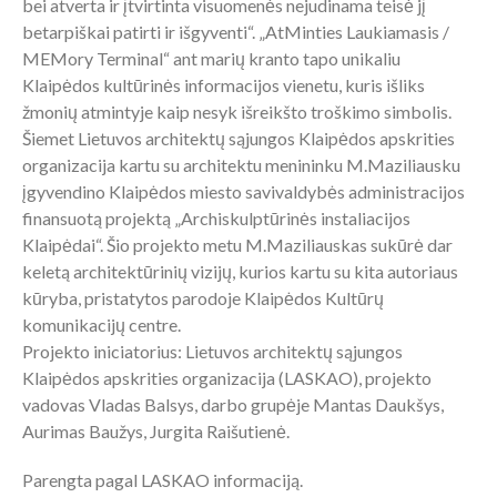
bei atverta ir įtvirtinta visuomenės nejudinama teisė jį
betarpiškai patirti ir išgyventi“. „AtMinties Laukiamasis /
MEMory Terminal“ ant marių kranto tapo unikaliu
Klaipėdos kultūrinės informacijos vienetu, kuris išliks
žmonių atmintyje kaip nesyk išreikšto troškimo simbolis.
Šiemet Lietuvos architektų sąjungos Klaipėdos apskrities
organizacija kartu su architektu menininku M.Maziliausku
įgyvendino Klaipėdos miesto savivaldybės administracijos
finansuotą projektą „Archiskulptūrinės instaliacijos
Klaipėdai“. Šio projekto metu M.Maziliauskas sukūrė dar
keletą architektūrinių vizijų, kurios kartu su kita autoriaus
kūryba, pristatytos parodoje Klaipėdos Kultūrų
komunikacijų centre.
Projekto iniciatorius: Lietuvos architektų sąjungos
Klaipėdos apskrities organizacija (LASKAO), projekto
vadovas Vladas Balsys, darbo grupėje Mantas Daukšys,
Aurimas Baužys, Jurgita Raišutienė.
Parengta pagal LASKAO informaciją.