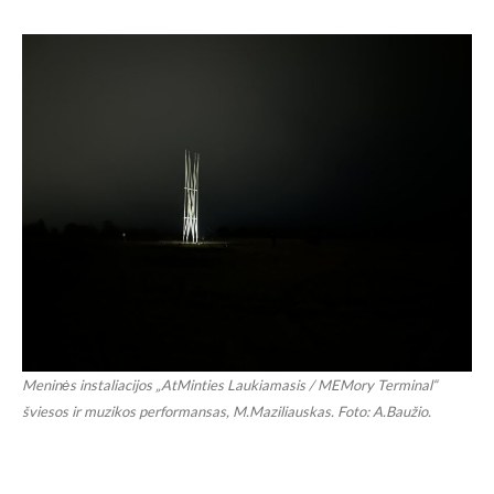
Meninės instaliacijos „AtMinties Laukiamasis / MEMory Terminal“
šviesos ir muzikos performansas, M.Maziliauskas. Foto: A.Baužio.