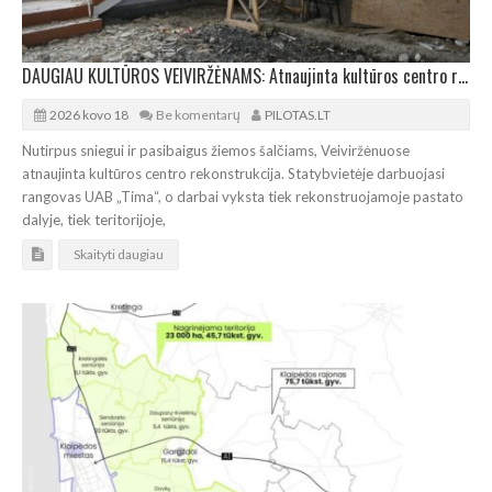
DAUGIAU KULTŪROS VEIVIRŽĖNAMS: Atnaujinta kultūros centro rekonstrukcija
2026 kovo 18
Be komentarų
PILOTAS.LT
Nutirpus sniegui ir pasibaigus žiemos šalčiams, Veiviržėnuose
atnaujinta kultūros centro rekonstrukcija. Statybvietėje darbuojasi
rangovas UAB „Tima“, o darbai vyksta tiek rekonstruojamoje pastato
dalyje, tiek teritorijoje,
Skaityti daugiau