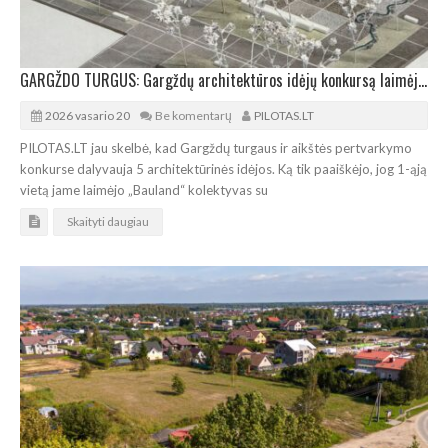
GARGŽDO TURGUS: Gargždų architektūros idėjų konkursą laimėjo „Bauland“
2026 vasario 20
Be komentarų
PILOTAS.LT
PILOTAS.LT jau skelbė, kad Gargždų turgaus ir aikštės pertvarkymo
konkurse dalyvauja 5 architektūrinės idėjos. Ką tik paaiškėjo, jog 1-ąją
vietą jame laimėjo „Bauland“ kolektyvas su
Skaityti daugiau