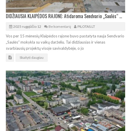
DIDŽIAUSIA KLAIPĖDOS RAJONE: Atidaroma Sendvario „Saulės“ mokykla su vaikų darželiu
2025 rugpjūčio 12
Be komentarų
PILOTAS.LT
Vos per 15 mėnesių Klaipėdos rajone buvo pastatyta nauja Sendvario
„Saulės“ mokykla su vaikų darželiu. Tai didžiausias ir vienas
svarbiausių projektų visoje savivaldybėje, o jo
Skaityti daugiau