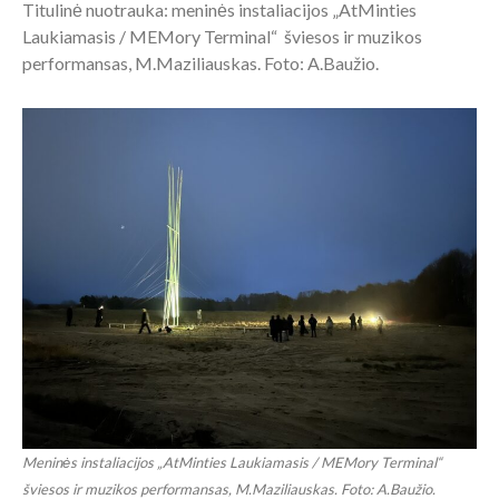
Titulinė nuotrauka: meninės instaliacijos „AtMinties
Laukiamasis / MEMory Terminal“ šviesos ir muzikos
performansas, M.Maziliauskas. Foto: A.Baužio.
Meninės instaliacijos „AtMinties Laukiamasis / MEMory Terminal“
šviesos ir muzikos performansas, M.Maziliauskas. Foto: A.Baužio.