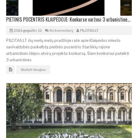
PIETINIS POCENTRIS KLAIPĖDOJE: Konkurse varžosi 3 urbanistinės idėjos
2026 gegužės 12
Be komentarų
PILOTAS.LT
PILOTAS.LT šių metų metų pradžioje rašė apie Klaipėdos miesto
savivaldybės paskelbtą pietinio pocentrio Stariškių rajone
urbanistinės idėjos atvirą projekto konkursą. Šiam konkursui pateikti
3 urbanistinės
Skaityti daugiau