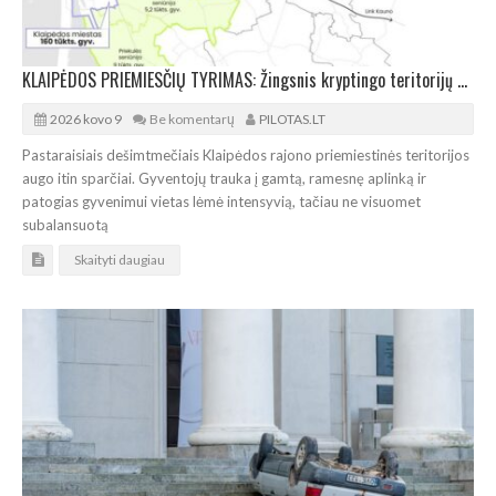
KLAIPĖDOS PRIEMIESČIŲ TYRIMAS: Žingsnis kryptingo teritorijų planavimo link
2026 kovo 9
Be komentarų
PILOTAS.LT
Pastaraisiais dešimtmečiais Klaipėdos rajono priemiestinės teritorijos
augo itin sparčiai. Gyventojų trauka į gamtą, ramesnę aplinką ir
patogias gyvenimui vietas lėmė intensyvią, tačiau ne visuomet
subalansuotą
Skaityti daugiau