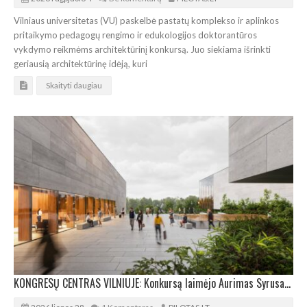
Vilniaus universitetas (VU) paskelbė pastatų komplekso ir aplinkos
pritaikymo pedagogų rengimo ir edukologijos doktorantūros
vykdymo reikmėms architektūrinį konkursą. Juo siekiama išrinkti
geriausią architektūrinę idėją, kuri
Skaityti daugiau
KONGRESŲ CENTRAS VILNIUJE: Konkursą laimėjo Aurimas Syrusas su „IMPLMNT architects“