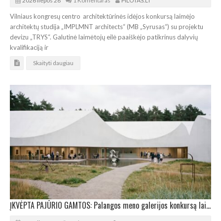
2026 liepos 28
1 Komentaras
PILOTAS.LT
Vilniaus kongresų centro architektūrinės idėjos konkursą laimėjo
architektų studija „IMPLMNT architects“ (MB „Syrusas“) su projektu
devizu „TRYS“. Galutinė laimėtojų eilė paaiškėjo patikrinus dalyvių
kvalifikaciją ir
Skaityti daugiau
ĮKVĖPTA PAJŪRIO GAMTOS: Palangos meno galerijos konkursą laimėjo „HEIMA architects“