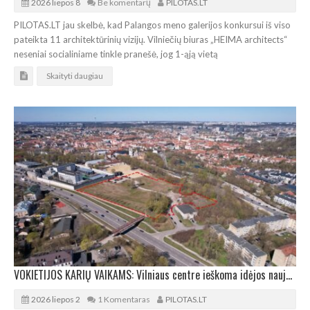
2026 liepos 8
Be komentarų
PILOTAS.LT
PILOTAS.LT jau skelbė, kad Palangos meno galerijos konkursui iš viso
pateikta 11 architektūrinių vizijų. Vilniečių biuras „HEIMA architects“
neseniai socialiniame tinkle pranešė, jog 1-ąją vietą
Skaityti daugiau
VOKIETIJOS KARIŲ VAIKAMS: Vilniaus centre ieškoma idėjos naujai mokyklai-darželiui
2026 liepos 2
1 Komentaras
PILOTAS.LT