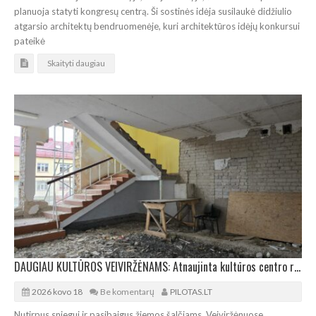
planuoja statyti kongresų centrą. Ši sostinės idėja susilaukė didžiulio
atgarsio architektų bendruomenėje, kuri architektūros idėjų konkursui
pateikė
Skaityti daugiau
DAUGIAU KULTŪROS VEIVIRŽĖNAMS: Atnaujinta kultūros centro rekonstrukcija
2026 kovo 18
Be komentarų
PILOTAS.LT
Nutirpus sniegui ir pasibaigus žiemos šalčiams, Veiviržėnuose