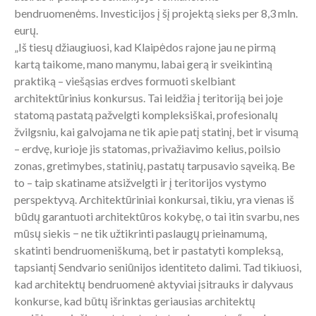
bendruomenėms. Investicijos į šį projektą sieks per 8,3 mln.
eurų.
„Iš tiesų džiaugiuosi, kad Klaipėdos rajone jau ne pirmą
kartą taikome, mano manymu, labai gerą ir sveikintiną
praktiką – viešąsias erdves formuoti skelbiant
architektūrinius konkursus. Tai leidžia į teritoriją bei joje
statomą pastatą pažvelgti kompleksiškai, profesionalų
žvilgsniu, kai galvojama ne tik apie patį statinį, bet ir visumą
– erdvę, kurioje jis statomas, privažiavimo kelius, poilsio
zonas, gretimybes, statinių, pastatų tarpusavio sąveiką. Be
to – taip skatiname atsižvelgti ir į teritorijos vystymo
perspektyvą. Architektūriniai konkursai, tikiu, yra vienas iš
būdų garantuoti architektūros kokybę, o tai itin svarbu, nes
mūsų siekis − ne tik užtikrinti paslaugų prieinamumą,
skatinti bendruomeniškumą, bet ir pastatyti kompleksą,
tapsiantį Sendvario seniūnijos identiteto dalimi. Tad tikiuosi,
kad architektų bendruomenė aktyviai įsitrauks ir dalyvaus
konkurse, kad būtų išrinktas geriausias architektų