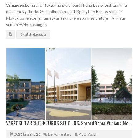
Vilniuje ieškoma architektūrinė idėja, pagal kurią bus projektuojama
nauja mokykla-darželis, įsikursianti ant Išganytojo kalvos Vilniuje.
Mokyklos teritorija numatyta išskirtinėje sostinės vietoje – Vilniaus
senamiesčio apsaugos
Skaityti daugiau
VARŽOSI 3 ARCHITEKTŪROS STUDIJOS: Sprendžiama Vilniaus Medeinos pradinės mokyklos ateitis
2026 birželio 26
Be komentarų
PILOTAS.LT