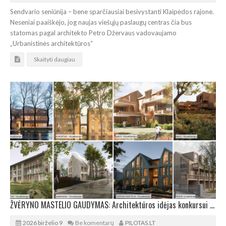
Sendvario seniūnija – bene sparčiausiai besivystanti Klaipėdos rajone.
Neseniai paaiškėjo, jog naujas viešųjų paslaugų centras čia bus
statomas pagal architekto Petro Džervaus vadovaujamo
„Urbanistinės architektūros“
Skaityti daugiau
ŽVĖRYNO MASTELIO GAUDYMAS: Architektūros idėjas konkursui pateikė 8 autorių kolektyvai
2026 birželio 9
Be komentarų
PILOTAS.LT