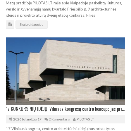
Metų pradžioje PILOTAS.LT rašė apie Klaipėdoje paskelbtą Kultūros,
verslo ir gyvenamųjų namų kvartalo Priešpilio g. 9 architektūrinės
idėjos ir projekto atvirą dviejų etapų konkursą. Pilies
Skaityti daugiau
17 KONKURSINIŲ IDĖJŲ: Vilniaus kongresų centro koncepcijas pristatys viešai
2026 balandžio 17
2 Komentarai
PILOTAS.LT
17 Vilniaus kongresų centro architektūrinių idėjų bus pristatytos