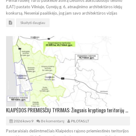
Pernai rudenį Turto paskelbė atvirą Lietuvos aukščiausiojo teismo
(LAT) pastato Vilniuje, Gynėjų g. 6, atnaujinimo architektūros idėjų
konkursą. Neseniai paaiškėjo, jog jam savo architektūros vizijas
Skaityti daugiau
KLAIPĖDOS PRIEMIESČIŲ TYRIMAS: Žingsnis kryptingo teritorijų planavimo link
2026 kovo 9
Be komentarų
PILOTAS.LT
Pastaraisiais dešimtmečiais Klaipėdos rajono priemiestinės teritorijos