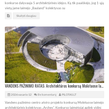
konkurse dalyvauja 5 architektūrinės idėjos. Ką tik paaiškėjo, jog 1-ąją
vietą jame laimėjo „Bauland“ kolektyvas su
Skaityti daugiau
VANDENS PAŽINIMO RATAS: Architektūros konkursą Molėtuose laimėjo „Arches“
2026 vasario 12
Be komentarų
PILOTAS.LT
Vandens pažinimo centro atviro projekto konkursą Molėtuose laimėjo
architektūrinis kolektyvas „Arches“. Konkurso laimėtojai aplink vidinį