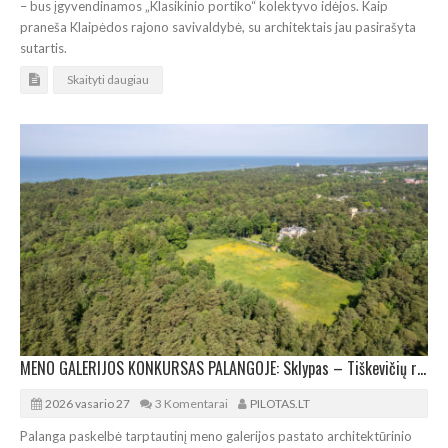
– bus įgyvendinamos „Klasikinio portiko“ kolektyvo idėjos. Kaip
praneša Klaipėdos rajono savivaldybė, su architektais jau pasirašyta
sutartis.
Skaityti daugiau
MENO GALERIJOS KONKURSAS PALANGOJE: Sklypas – Tiškevičių rūmų pašonėje
2026 vasario 27
3 Komentarai
PILOTAS.LT
Palanga paskelbė tarptautinį meno galerijos pastato architektūrinio