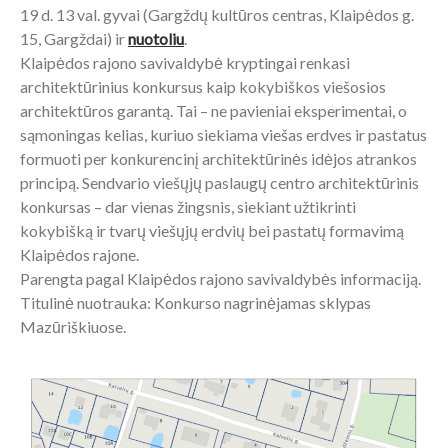
19 d. 13 val. gyvai (Gargždų kultūros centras, Klaipėdos g.
15, Gargždai) ir
nuotoliu
.
Klaipėdos rajono savivaldybė kryptingai renkasi
architektūrinius konkursus kaip kokybiškos viešosios
architektūros garantą. Tai – ne pavieniai eksperimentai, o
sąmoningas kelias, kuriuo siekiama viešas erdves ir pastatus
formuoti per konkurencinį architektūrinės idėjos atrankos
principą. Sendvario viešųjų paslaugų centro architektūrinis
konkursas – dar vienas žingsnis, siekiant užtikrinti
kokybišką ir tvarų viešųjų erdvių bei pastatų formavimą
Klaipėdos rajone.
Parengta pagal Klaipėdos rajono savivaldybės informaciją.
Titulinė nuotrauka: Konkurso nagrinėjamas sklypas
Mazūriškiuose.