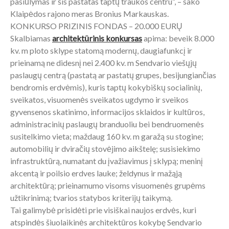
pasiūlymas ir šis pastatas taptų traukos centru“, – sako
Klaipėdos rajono meras Bronius Markauskas.
KONKURSO PRIZINIS FONDAS – 20.000 EURŲ
Skalbiamas
architektūrinis konkursas
apima: beveik 8.000
kv. m ploto sklype statomą modernų, daugiafunkcį ir
prieinamą ne didesnį nei 2.400 kv. m Sendvario viešųjų
paslaugų centrą (pastatą ar pastatų grupes, besijungiančias
bendromis erdvėmis), kuris taptų kokybiškų socialinių,
sveikatos, visuomenės sveikatos ugdymo ir sveikos
gyvensenos skatinimo, informacijos sklaidos ir kultūros,
administracinių paslaugų branduoliu bei bendruomenės
susitelkimo vieta; maždaug 160 kv. m garažą su stogine;
automobilių ir dviračių stovėjimo aikštelę; susisiekimo
infrastruktūrą, numatant du įvažiavimus į sklypą; meninį
akcentą ir poilsio erdves lauke; želdynus ir mažąją
architektūrą; prieinamumo visoms visuomenės grupėms
užtikrinimą; tvarios statybos kriterijų taikymą.
Tai galimybė prisidėti prie visiškai naujos erdvės, kuri
atspindės šiuolaikinės architektūros kokybę Sendvario