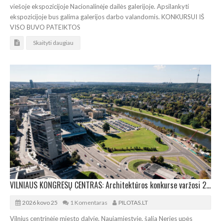
viešoje ekspozicijoje Nacionalinėje dailės galerijoje. Apsilankyti
ekspozicijoje bus galima galerijos darbo valandomis. KONKURSUI IŠ
VISO BUVO PATEIKTOS
Skaityti daugiau
VILNIAUS KONGRESŲ CENTRAS: Architektūros konkurse varžosi 28 idėjos
2026 kovo 25
1 Komentaras
PILOTAS.LT
Vilnius centrinėje miesto dalyje, Naujamiestyje, šalia Neries upės