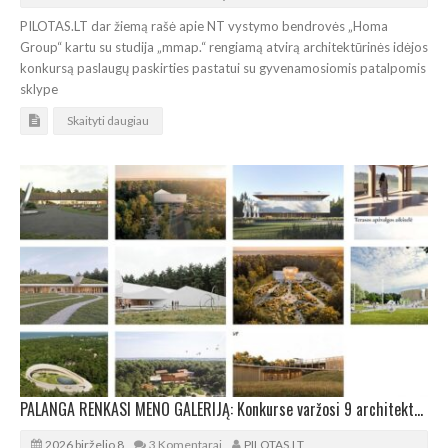
PILOTAS.LT dar žiemą rašė apie NT vystymo bendrovės „Homa
Group“ kartu su studija „mmap.“ rengiamą atvirą architektūrinės idėjos
konkursą paslaugų paskirties pastatui su gyvenamosiomis patalpomis
sklype
Skaityti daugiau
PALANGA RENKASI MENO GALERIJĄ: Konkurse varžosi 9 architektūrinės idėjos
2026 birželio 8
3 Komentarai
PILOTAS.LT