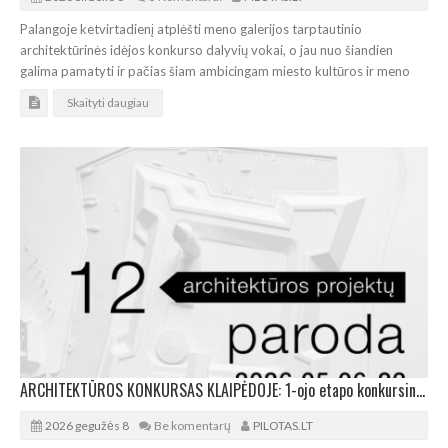
Palangoje ketvirtadienį atplėšti meno galerijos tarptautinio
architektūrinės idėjos konkurso dalyvių vokai, o jau nuo šiandien
galima pamatyti ir pačias šiam ambicingam miesto kultūros ir meno
Skaityti daugiau
ARCHITEKTŪROS KONKURSAS KLAIPĖDOJE: 1-ojo etapo konkursinių projektų paroda
2026 gegužės 8
Be komentarų
PILOTAS.LT