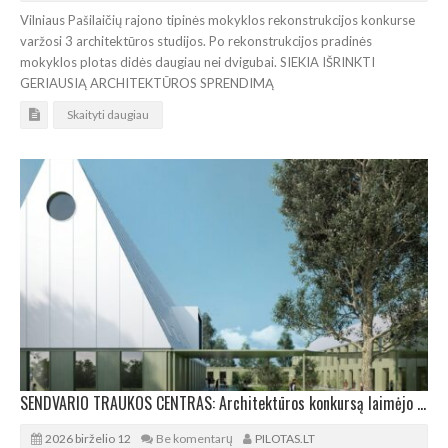
Vilniaus Pašilaičių rajono tipinės mokyklos rekonstrukcijos konkurse
varžosi 3 architektūros studijos. Po rekonstrukcijos pradinės
mokyklos plotas didės daugiau nei dvigubai. SIEKIA IŠRINKTI
GERIAUSIĄ ARCHITEKTŪROS SPRENDIMĄ
Skaityti daugiau
SENDVARIO TRAUKOS CENTRAS: Architektūros konkursą laimėjo Petro Džervaus kolektyvas
2026 birželio 12
Be komentarų
PILOTAS.LT