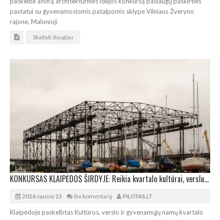
paskelbė atvirą architektūrinės idėjos konkursą paslaugų paskirties
pastatui su gyvenamosiomis patalpomis sklype Vilniaus Žvėryno
rajone, Malonioji
Skaityti daugiau
KONKURSAS KLAIPĖDOS ŠIRDYJE: Reikia kvartalo kultūrai, verslui ir gyvenimui
2026 sausio 13
Be komentarų
PILOTAS.LT
Klaipėdoje paskelbtas Kultūros, verslo ir gyvenamųjų namų kvartalo