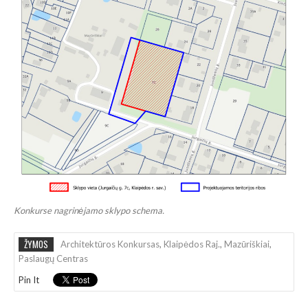
Konkurse nagrinėjamo sklypo schema.
ŽYMOS
Architektūros Konkursas
,
Klaipėdos Raj.
,
Mazūriškiai
,
Paslaugų Centras
Pin It