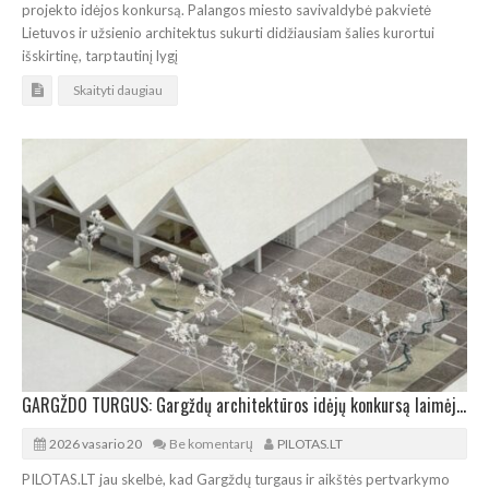
projekto idėjos konkursą. Palangos miesto savivaldybė pakvietė
Lietuvos ir užsienio architektus sukurti didžiausiam šalies kurortui
išskirtinę, tarptautinį lygį
Skaityti daugiau
GARGŽDO TURGUS: Gargždų architektūros idėjų konkursą laimėjo „Bauland“
2026 vasario 20
Be komentarų
PILOTAS.LT
PILOTAS.LT jau skelbė, kad Gargždų turgaus ir aikštės pertvarkymo