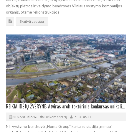
objektų plėtros ir valdymo bendrovės Vilniaus vystymo kompanijos
organizuotame rekonstrukcijos
Skaityti daugiau
REIKIA IDĖJŲ ŽVĖRYNE: Atviras architektūrinis konkursas unikalioje Vilniaus vietoje
2026 sausio 16
Be komentarų
PILOTAS.LT
NT vystymo bendrovė „Homa Group“ kartu su studija „mmap“