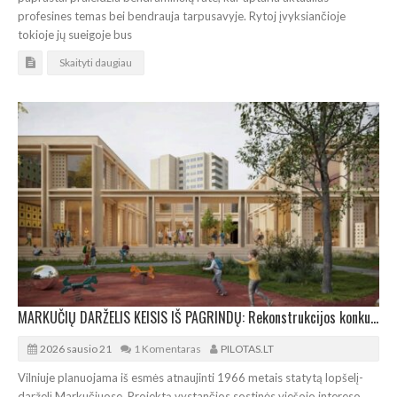
profesines temas bei bendrauja tarpusavyje. Rytoj įvyksiančioje
tokioje jų sueigoje bus
Skaityti daugiau
MARKUČIŲ DARŽELIS KEISIS IŠ PAGRINDŲ: Rekonstrukcijos konkursą laimėjo „Processoffice“
2026 sausio 21
1 Komentaras
PILOTAS.LT
Vilniuje planuojama iš esmės atnaujinti 1966 metais statytą lopšelį-
darželį Markučiuose. Projektą vystančios sostinės viešojo intereso