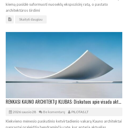
kiemą pasiūlė suformuoti nuoseklų ekspozicinį ratą, o pastato
architektūros širdimi
Skaityti daugiau
RENKASI KAUNO ARCHITEKTŲ KLUBAS: Diskutuos apie visada aktualius architektūros konkursus
2026 sausio 28
Be komentarų
PILOTAS.LT
Kiekvieno mėnesio paskutinio ketvirtadienio vakarą Kauno architektai
paprastai praleidžia bendraminčių rate, kur aptaria aktualias