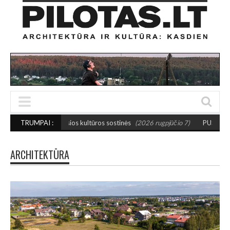
žosios kultūros sostinės
TRUMPAI :
(2026 rugpjūčio 7)
PUSIAUSVYROS AKTAS SANT
ARCHITEKTŪRA