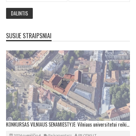
SUSIJE STRAIPSNIAI
KONKURSAS VILNIAUS SENAMIESTYJE: Vilniaus universitetui reikia pedagogų rengimo centro
2026 rugpjūčio 4
Be komentarų
PILOTAS.LT