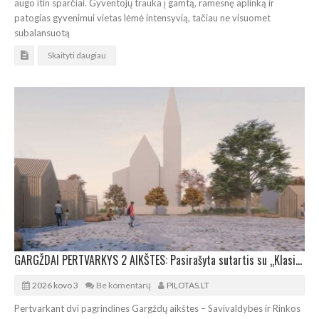
augo itin sparčiai. Gyventojų trauka į gamtą, ramesnę aplinką ir
patogias gyvenimui vietas lėmė intensyvią, tačiau ne visuomet
subalansuotą
Skaityti daugiau
GARGŽDAI PERTVARKYS 2 AIKŠTES: Pasirašyta sutartis su „Klasikinio portiko“ architektais
2026 kovo 3
Be komentarų
PILOTAS.LT
Pertvarkant dvi pagrindines Gargždų aikštes – Savivaldybės ir Rinkos