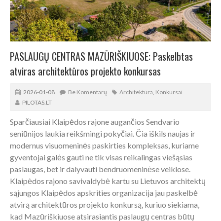
PASLAUGŲ CENTRAS MAZŪRIŠKIUOSE: Paskelbtas
atviras architektūros projekto konkursas
2026-01-08
Be Komentarų
Architektūra
,
Konkursai
PILOTAS.LT
Sparčiausiai Klaipėdos rajone augančios Sendvario
seniūnijos laukia reikšmingi pokyčiai. Čia iškils naujas ir
modernus visuomeninės paskirties kompleksas, kuriame
gyventojai galės gauti ne tik visas reikalingas viešąsias
paslaugas, bet ir dalyvauti bendruomeninėse veiklose.
Klaipėdos rajono savivaldybė kartu su Lietuvos architektų
sąjungos Klaipėdos apskrities organizacija jau paskelbė
atvirą architektūros projekto konkursą, kuriuo siekiama,
kad Mazūriškiuose atsirasiantis paslaugų centras būtų