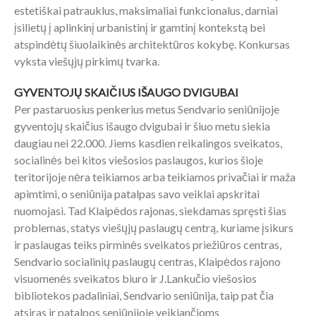
estetiškai patrauklus, maksimaliai funkcionalus, darniai
įsilietų į aplinkinį urbanistinį ir gamtinį kontekstą bei
atspindėtų šiuolaikinės architektūros kokybę. Konkursas
vyksta viešųjų pirkimų tvarka.
GYVENTOJŲ SKAIČIUS IŠAUGO DVIGUBAI
Per pastaruosius penkerius metus Sendvario seniūnijoje
gyventojų skaičius išaugo dvigubai ir šiuo metu siekia
daugiau nei 22.000. Jiems kasdien reikalingos sveikatos,
socialinės bei kitos viešosios paslaugos, kurios šioje
teritorijoje nėra teikiamos arba teikiamos privačiai ir maža
apimtimi, o seniūnija patalpas savo veiklai apskritai
nuomojasi. Tad Klaipėdos rajonas, siekdamas spręsti šias
problemas, statys viešųjų paslaugų centrą, kuriame įsikurs
ir paslaugas teiks pirminės sveikatos priežiūros centras,
Sendvario socialinių paslaugų centras, Klaipėdos rajono
visuomenės sveikatos biuro ir J.Lankučio viešosios
bibliotekos padaliniai, Sendvario seniūnija, taip pat čia
atsiras ir patalpos seniūnijoje veikiančioms