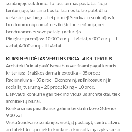
seniūnijoje sukūrimo. Tai bus pirmas pastatas šioje
teritorijoje, kuriame bus teikiamos tokio pobūdžio
viešosios paslaugos bei pirmieji Sendvario seniūnijos ir
bendruomenių namai, nes iki šiol nei seniūnija, nei
bendruomenės savo patalpų neturėjo.
Piniginės premijos: 10.000 eurų – I vietai, 6.000 eurų – II
vietai, 4.000 eurų – III vietai.
KURSINES IDĖJAS VERTINS PAGAL 4 KRITERIJUS
Architektūriniai pasiūlymai bus vertinami pagal keturis
kriterijus: Išraiškos darną ir estetiką – 35 proc.;
Racionalumą – 35 proc.; Ekonominį, aplinkosauginį ir
socialinį tvarumą – 20 proc.; Kainą – 10 proc.
Dalyvauti konkurse gali tiek individualūs architektai, tiek
architektų biurai.
Konkursinius pasiūlymus galima teikti iki kovo 3 dienos
9.30 val.
Vieša Sendvario seniūnijos viešųjų paslaugų centro atviro
architektūros projekto konkurso konsultacija vyks sausio