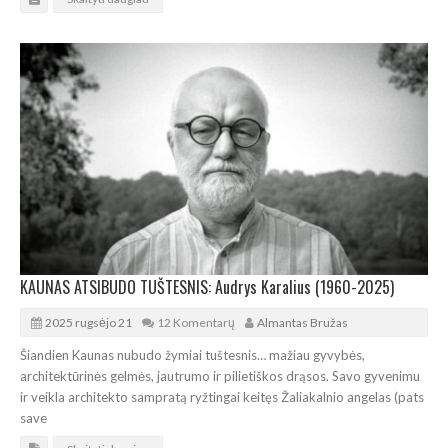
KAUNAS ATSIBUDO TUŠTESNIS: Audrys Karalius (1960-2025)
2025 rugsėjo 21
12 Komentarų
Almantas Bružas
Šiandien Kaunas nubudo žymiai tuštesnis… mažiau gyvybės,
architektūrinės gelmės, jautrumo ir pilietiškos drąsos. Savo gyvenimu
ir veikla architekto sampratą ryžtingai keitęs Žaliakalnio angelas (pats
save