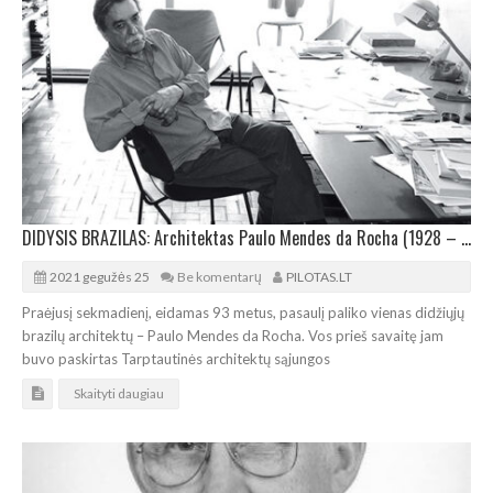
DIDYSIS BRAZILAS: Architektas Paulo Mendes da Rocha (1928 – 2021)
2021 gegužės 25
Be komentarų
PILOTAS.LT
Praėjusį sekmadienį, eidamas 93 metus, pasaulį paliko vienas didžiųjų
brazilų architektų – Paulo Mendes da Rocha. Vos prieš savaitę jam
buvo paskirtas Tarptautinės architektų sąjungos
Skaityti daugiau