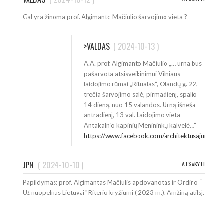
Gal yra žinoma prof. Algimanto Mačiulio šarvojimo vieta ?
>VALDAS
(
2024-10-13
)
A.A. prof. Algimanto Mačiulio „… urna bus
pašarvota atsisveikinimui Vilniaus
laidojimo rūmai „Ritualas“, Olandų g. 22,
trečia šarvojimo salė, pirmadienį, spalio
14 dieną, nuo 15 valandos. Urną išneša
antradienį, 13 val. Laidojimo vieta –
Antakalnio kapinių Menininkų kalvelė…“
https://www.facebook.com/architektusajunga/
JPN
(
2024-10-10
)
ATSAKYTI
Papildymas: prof. Algimantas Mačiulis apdovanotas ir Ordino “
Už nuopelnus Lietuvai“ Riterio kryžiumi ( 2023 m.). Amžiną atilsį.