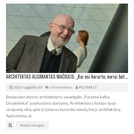
ARCHITEKTAS ALGIMANTAS MAČIULIS: „Kai esi kurorte, norisi būti arčiau gamtos“
2023 rugpjūčio 30
1 Komentaras
PILOTAS.LT
Besitęsiant atviros architektūros savaitgalio „Pastatai kalba.
Druskininkai“ pasiruošimo darbams, Architektūros fondas tęsia
straipsnių ciklą apie šį Lietuvos kurortinį miestą bei jo architektūrą.
Apie miestą, jo
Skaityti daugiau