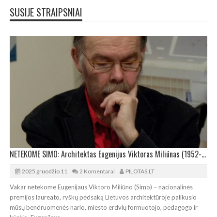
SUSIJE STRAIPSNIAI
NETEKOME SIMO: Architektas Eugenijus Viktoras Miliūnas (1952-2025)
2025 gruodžio 11
2 Komentarai
PILOTAS.LT
Vakar netekome Eugenijaus Viktoro Miliūno (Simo) – nacionalinės
premijos laureato, ryškų pėdsaką Lietuvos architektūroje palikusio
mūsų bendruomenės nario, miesto erdvių formuotojo, pedagogo ir