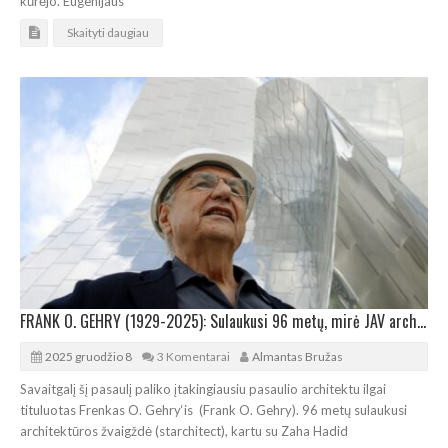
kūrėjo. Eugenijaus
Skaityti daugiau
FRANK O. GEHRY (1929-2025): Sulaukusi 96 metų, mirė JAV architektūros žvaigždė
2025 gruodžio 8
3 Komentarai
Almantas Bružas
Savaitgalį šį pasaulį paliko įtakingiausiu pasaulio architektu ilgai
tituluotas Frenkas O. Gehry‘is (Frank O. Gehry). 96 metų sulaukusi
architektūros žvaigždė (starchitect), kartu su Zaha Hadid