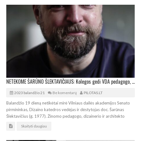
NETEKOME ŠARŪNO ŠLEKTAVIČIAUS: Kolegos gedi VDA pedagogo, dizainerio, architekto
2023 balandžio 21
Be komentarų
PILOTAS.LT
Balandžio 19 dieną netikėtai mirė Vilniaus dailės akademijos Senato
pirmininkas, Dizaino katedros vedėjas ir dėstytojas doc. Šarūnas
Šlektavičius (g. 1977). Žinomo pedagogo, dizainerio ir architekto
Skaityti daugiau