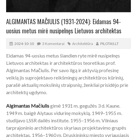
ALGIMANTAS MAČIULIS (1931-2024): Eidamas 94-
uosius metus mirė nusipelnęs Lietuvos architektas
2024-10-10
3 Komentarai
Architektūra
PILOTAS.LT
Eidamas 94-uosius metus šiandien ryte mirė nusipelnęs
Lietuvos architektas ir architektūros teoretikas prof.
Algimantas Mačiulis. Per savo ilgą ir aktyvią profesinę
veiklą jis suprojektavo reikšmingų architektūros kūrinių,
parašė aktualių mokslinių straipsnių, ženkliai prisidėjo prie
architektų ugdymo.
Algimantas Mačiulis
gimė 1931 m. gegužės 3 d. Kaune.
1949 m. baigė Alytaus vidurinę mokyklą. 1949–1955 m.
studijavo LSSR dailės institute. 1955–1956 m. Vilniaus
tarprajoninio architektūros skyriaus projektavimo grupės
architektas. 1956–1960 m. Druskininkų miesto vyriausiasis