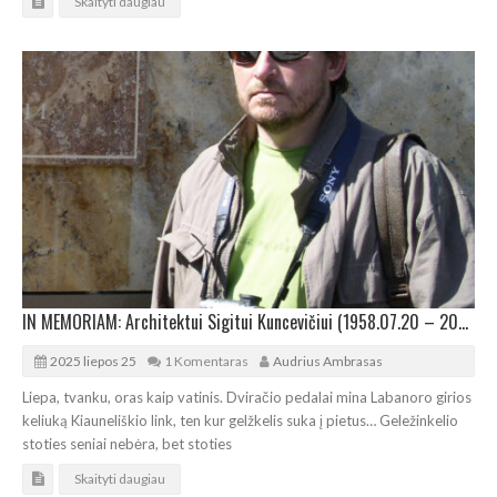
Skaityti daugiau
IN MEMORIAM: Architektui Sigitui Kuncevičiui (1958.07.20 – 2025.07.24)
2025 liepos 25
1 Komentaras
Audrius Ambrasas
Liepa, tvanku, oras kaip vatinis. Dviračio pedalai mina Labanoro girios
keliuką Kiauneliškio link, ten kur gelžkelis suka į pietus… Geležinkelio
stoties seniai nebėra, bet stoties
Skaityti daugiau