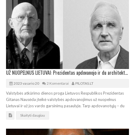
UŽ NUOPELNUS LIETUVAI: Prezidentas apdovanojo ir du architektus
2023 vasario 20
2 Komentarai
PILOTAS.LT
Valstybės atkūrimo dienos proga Lietuvos Respublikos Prezidentas
Gitanas Nausėda įteikė valstybės apdovanojimus už nuopelnus
Lietuvai ir už jos vardo garsinimą pasaulyje. Tarp apdovanotųjų – du
Skaityti daugiau