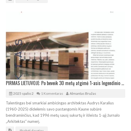
PIRMAS LIETUVOJE: Po beveik 30 metų atgimė 1-asis legendinio „Arkitekto“ numeris
2025 spalio 2
1 Komentaras
Almantas Bružas
Talentingas bei smarkiai ambicingas architektas Audrys Karalius
(1960-2025) didelėmis savo pastangomis Kaune subūrė
bendraminčius, kad 1996 metų sausį sukurtų ir išleistu 1-ąjį žurnalo
„Arkitektas“ numerį.
Skaityti daugiau