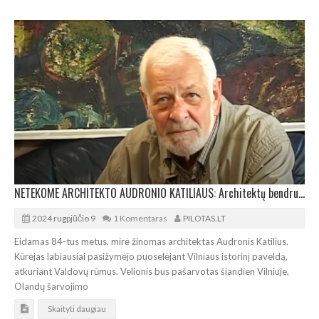
NETEKOME ARCHITEKTO AUDRONIO KATILIAUS: Architektų bendruomenė reiškia gilią užuojautą
2024 rugpjūčio 9
1 Komentaras
PILOTAS.LT
Eidamas 84-tus metus, mirė žinomas architektas Audronis Katilius.
Kūrėjas labiausiai pasižymėjo puoselėjant Vilniaus istorinį paveldą,
atkuriant Valdovų rūmus. Velionis bus pašarvotas šiandien Vilniuje,
Olandų šarvojimo
Skaityti daugiau