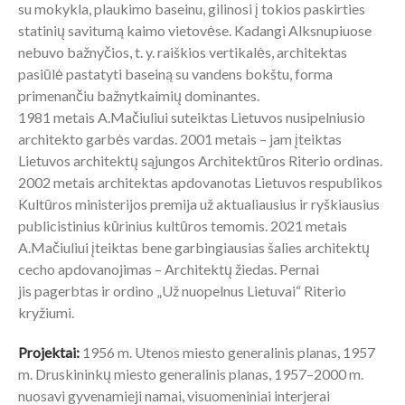
su mokykla, plaukimo baseinu, gilinosi į tokios paskirties
statinių savitumą kaimo vietovėse. Kadangi Alksnupiuose
nebuvo bažnyčios, t. y. raiškios vertikalės, architektas
pasiūlė pastatyti baseiną su vandens bokštu, forma
primenančiu bažnytkaimių dominantes.
1981 metais A.Mačiuliui suteiktas Lietuvos nusipelniusio
architekto garbės vardas. 2001 metais – jam įteiktas
Lietuvos architektų sąjungos Architektūros Riterio ordinas.
2002 metais architektas apdovanotas Lietuvos respublikos
Kultūros ministerijos premija už aktualiausius ir ryškiausius
publicistinius kūrinius kultūros temomis. 2021 metais
A.Mačiuliui įteiktas bene garbingiausias šalies architektų
cecho apdovanojimas – Architektų žiedas. Pernai
jis pagerbtas ir ordino „Už nuopelnus Lietuvai“ Riterio
kryžiumi.
Projektai:
1956 m. Utenos miesto generalinis planas, 1957
m. Druskininkų miesto generalinis planas, 1957–2000 m.
nuosavi gyvenamieji namai, visuomeniniai interjerai