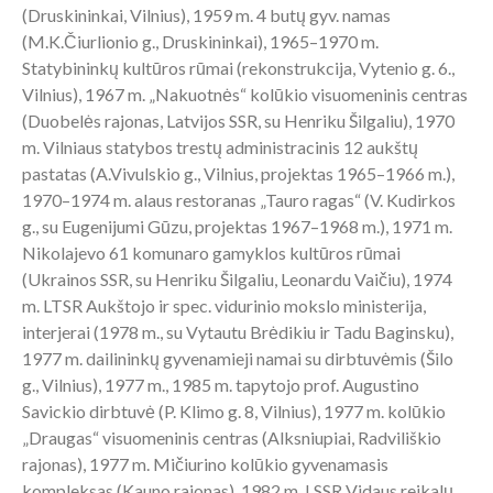
(Druskininkai, Vilnius), 1959 m. 4 butų gyv. namas
(M.K.Čiurlionio g., Druskininkai), 1965–1970 m.
Statybininkų kultūros rūmai (rekonstrukcija, Vytenio g. 6.,
Vilnius), 1967 m. „Nakuotnės“ kolūkio visuomeninis centras
(Duobelės rajonas, Latvijos SSR, su Henriku Šilgaliu), 1970
m. Vilniaus statybos trestų administracinis 12 aukštų
pastatas (A.Vivulskio g., Vilnius, projektas 1965–1966 m.),
1970–1974 m. alaus restoranas „Tauro ragas“ (V. Kudirkos
g., su Eugenijumi Gūzu, projektas 1967–1968 m.), 1971 m.
Nikolajevo 61 komunaro gamyklos kultūros rūmai
(Ukrainos SSR, su Henriku Šilgaliu, Leonardu Vaičiu), 1974
m. LTSR Aukštojo ir spec. vidurinio mokslo ministerija,
interjerai (1978 m., su Vytautu Brėdikiu ir Tadu Baginsku),
1977 m. dailininkų gyvenamieji namai su dirbtuvėmis (Šilo
g., Vilnius), 1977 m., 1985 m. tapytojo prof. Augustino
Savickio dirbtuvė (P. Klimo g. 8, Vilnius), 1977 m. kolūkio
„Draugas“ visuomeninis centras (Alksniupiai, Radviliškio
rajonas), 1977 m. Mičiurino kolūkio gyvenamasis
kompleksas (Kauno rajonas), 1982 m. LSSR Vidaus reikalų