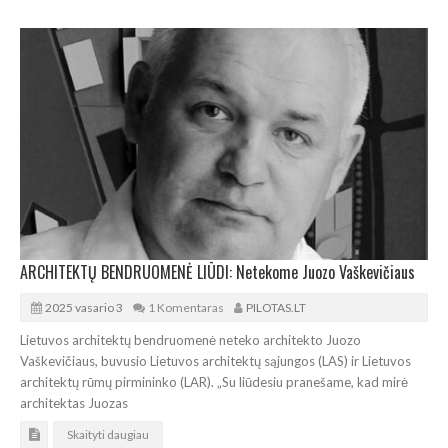
ARCHITEKTŲ BENDRUOMENĖ LIŪDI: Netekome Juozo Vaškevičiaus
2025 vasario 3
1 Komentaras
PILOTAS.LT
Lietuvos architektų bendruomenė neteko architekto Juozo
Vaškevičiaus, buvusio Lietuvos architektų sąjungos (LAS) ir Lietuvos
architektų rūmų pirmininko (LAR). „Su liūdesiu pranešame, kad mirė
architektas Juozas
Skaityti daugiau