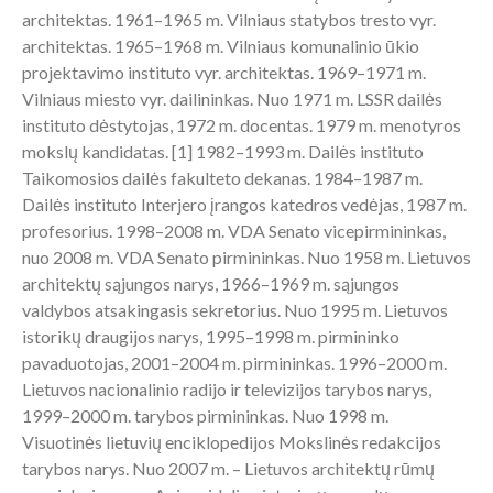
architektas. 1961–1965 m. Vilniaus statybos tresto vyr.
architektas. 1965–1968 m. Vilniaus komunalinio ūkio
projektavimo instituto vyr. architektas. 1969–1971 m.
Vilniaus miesto vyr. dailininkas. Nuo 1971 m. LSSR dailės
instituto dėstytojas, 1972 m. docentas. 1979 m. menotyros
mokslų kandidatas. [1] 1982–1993 m. Dailės instituto
Taikomosios dailės fakulteto dekanas. 1984–1987 m.
Dailės instituto Interjero įrangos katedros vedėjas, 1987 m.
profesorius. 1998–2008 m. VDA Senato vicepirmininkas,
nuo 2008 m. VDA Senato pirmininkas. Nuo 1958 m. Lietuvos
architektų sąjungos narys, 1966–1969 m. sąjungos
valdybos atsakingasis sekretorius. Nuo 1995 m. Lietuvos
istorikų draugijos narys, 1995–1998 m. pirmininko
pavaduotojas, 2001–2004 m. pirmininkas. 1996–2000 m.
Lietuvos nacionalinio radijo ir televizijos tarybos narys,
1999–2000 m. tarybos pirmininkas. Nuo 1998 m.
Visuotinės lietuvių enciklopedijos Mokslinės redakcijos
tarybos narys. Nuo 2007 m. – Lietuvos architektų rūmų