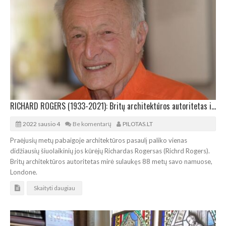
RICHARD ROGERS (1933-2021): Britų architektūros autoritetas išėjo
2022 sausio 4
Be komentarų
PILOTAS.LT
Praėjusių metų pabaigoje architektūros pasaulį paliko vienas
didžiausių šiuolaikinių jos kūrėjų Richardas Rogersas (Richrd Rogers).
Britų architektūros autoritetas mirė sulaukęs 88 metų savo namuose,
Londone.
Skaityti daugiau