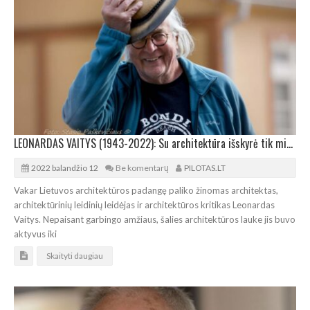
LEONARDAS VAITYS (1943-2022): Su architektūra išskyrė tik mirtis
2022 balandžio 12
Be komentarų
PILOTAS.LT
Vakar Lietuvos architektūros padangę paliko žinomas architektas,
architektūrinių leidinių leidėjas ir architektūros kritikas Leonardas
Vaitys. Nepaisant garbingo amžiaus, šalies architektūros lauke jis buvo
aktyvus iki
Skaityti daugiau