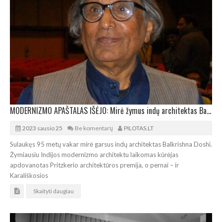
MODERNIZMO APAŠTALAS IŠĖJO: Mirė žymus indų architektas Balkrishna Doshi
2023 sausio 25
Be komentarų
PILOTAS.LT
Sulaukęs 95 metų vakar mirė garsus indų architektas Balkrishna Doshi.
Žymiausiu Indijos modernizmo architektu laikomas kūrėjas
apdovanotas Pritzkerio architektūros premija, o pernai – ir
Karališkosios
Skaityti daugiau