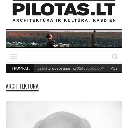
žosios kultūros sostinės
TRUMPAI :
(2026 rugpjūčio 7)
PUSIAUSVYROS AKTAS SANT
ARCHITEKTŪRA