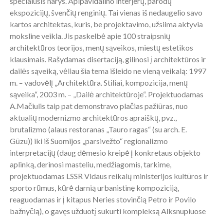
specialusis narys. Apipavidalino interjerų, parodų
ekspozicijų, švenčių renginių. Tai vienas iš nedaugelio savo
kartos architektas, kuris, be projektavimo, užsiima aktyvia
moksline veikla. Jis paskelbė apie 100 straipsnių
architektūros teorijos, menų sąveikos, miestų estetikos
klausimais. Rašydamas disertaciją, gilinosi į architektūros ir
dailės sąveiką, vėliau šia tema išleido ne vieną veikalą: 1997
m. – vadovėlį „Architektūra. Stiliai, kompozicija, menų
sąveika“, 2003 m. – „Dailė architektūroje“. Projektuodamas
A.Mačiulis taip pat demonstravo plačias pažiūras, nuo
aktualių modernizmo architektūros apraiškų, pvz.,
brutalizmo (alaus restoranas „Tauro ragas“ (su arch. E.
Gūzu)) iki iš Suomijos „parsivežto“ regionalizmo
interpretacijų (daug dėmesio kreipė į konkretaus objekto
aplinką, derinosi masteliu, medžiagomis, tarkime,
projektuodamas LSSR Vidaus reikalų ministerijos kultūros ir
sporto rūmus, kūrė darnią urbanistinę kompoziciją,
reaguodamas ir į kitapus Neries stovinčią Petro ir Povilo
bažnyčią), o gavęs užduotį sukurti kompleksą Alksnupiuose