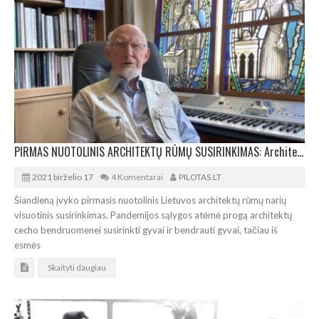
PIRMAS NUOTOLINIS ARCHITEKTŲ RŪMŲ SUSIRINKIMAS: Architektų Žiedas A.Mačiuliui
2021 birželio 17
4 Komentarai
PILOTAS.LT
Šiandieną įvyko pirmasis nuotolinis Lietuvos architektų rūmų narių
visuotinis susirinkimas. Pandemijos sąlygos atėmė progą architektų
cecho bendruomenei susirinkti gyvai ir bendrauti gyvai, tačiau iš
esmės
Skaityti daugiau