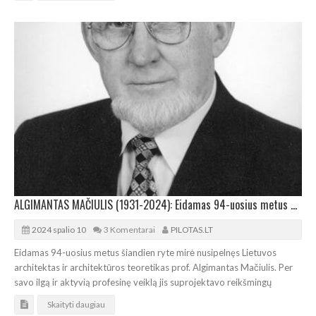
ALGIMANTAS MAČIULIS (1931-2024): Eidamas 94-uosius metus mirė nusipelnęs Lietuvos architektas
2024 spalio 10
3 Komentarai
PILOTAS.LT
Eidamas 94-uosius metus šiandien ryte mirė nusipelnęs Lietuvos
architektas ir architektūros teoretikas prof. Algimantas Mačiulis. Per
savo ilgą ir aktyvią profesinę veiklą jis suprojektavo reikšmingų
Skaityti daugiau