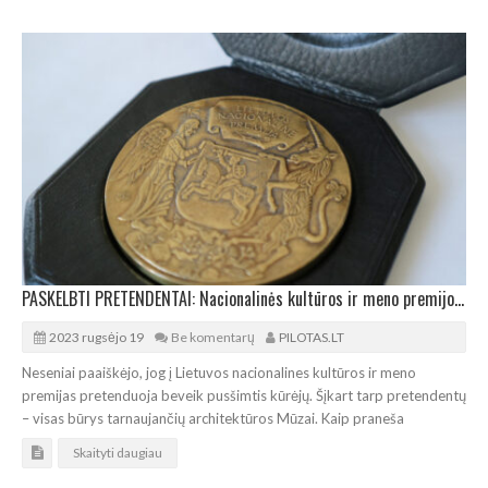
PASKELBTI PRETENDENTAI: Nacionalinės kultūros ir meno premijos siekia ir architektūrinis būrys
2023 rugsėjo 19
Be komentarų
PILOTAS.LT
Neseniai paaiškėjo, jog į Lietuvos nacionalines kultūros ir meno
premijas pretenduoja beveik pusšimtis kūrėjų. Šįkart tarp pretendentų
– visas būrys tarnaujančių architektūros Mūzai. Kaip praneša
Skaityti daugiau