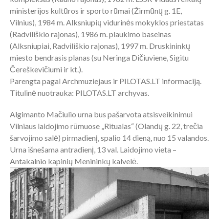
ministerijos kultūros ir sporto rūmai (Žirmūnų g. 1E,
Vilnius), 1984 m. Alksniupių vidurinės mokyklos priestatas
(Radviliškio rajonas), 1986 m. plaukimo baseinas
(Alksniupiai, Radviliškio rajonas), 1997 m. Druskininkų
miesto bendrasis planas (su Neringa Dičiuviene, Sigitu
Čereškevičiumi ir kt.).
Parengta pagal Archmuziejaus ir PILOTAS.LT informaciją.
Titulinė nuotrauka: PILOTAS.LT archyvas.
Algimanto Mačiulio urna bus pašarvota atsisveikinimui
Vilniaus laidojimo rūmuose „Ritualas“ (Olandų g. 22, trečia
šarvojimo salė) pirmadienį, spalio 14 dieną, nuo 15 valandos.
Urna išnešama antradienį, 13 val. Laidojimo vieta –
Antakalnio kapinių Menininkų kalvelė.