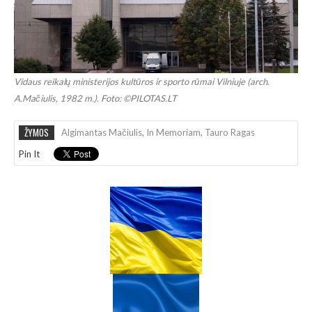
Vidaus reikalų ministerijos kultūros ir sporto rūmai Vilniuje (arch.
A.Mačiulis, 1982 m.). Foto: ©PILOTAS.LT
ŽYMOS
Algimantas Mačiulis
,
In Memoriam
,
Tauro Ragas
Pin It