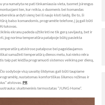
au yra numatyta ne pati tinkamiausia vieta, tuomet įsirengus
ontuojami ten, kur reikia, o duomenis bei komandas
bereikia ardyti sienų bei iš naujo kloti laidų. Be to, ši
ūrą̨ balso komandomis, programėle telefone, į ją gali būti
. Kriukovas.
ikliniu ekranu padeda užtikrinti ne tik gerą savijautą, bet ir
yti, jog norima temperatūra patalpoje būtų pasiekta
 temperatūrą atskirose patalpose bei pageidaujamos
iškai sumažinti temperatūrą dienos metu, kai nieko nėra
 taip pat leidžia programuoti sistemos veikimą per dieną,
sčio sodyboje visą savaitę šildymas gali būti taupiame
r programėlę, nustatomas komfortiškas šilumos režimas ir
nius“ atstovas.
PR
 nuotrauka: skaitmeninis termostatas “JUNG Home”.