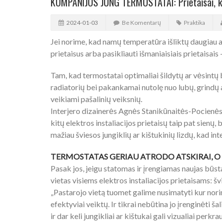
KOMPANIJOS JUNG TERMOSTATAI: Prietaisai, ku
2024-01-03
Be Komentarų
Praktika
Jei norime, kad namų temperatūra išliktų daugiau ar 
prietaisus arba pasikliauti išmaniaisiais prietaisais
Tam, kad termostatai optimaliai šildytų ar vėsintų bū
radiatorių bei pakankamai nutolę nuo lubų, grindų 
veikiami pašalinių veiksnių.
Interjero dizainerės Agnės Stanikūnaitės-Pocienės
kitų elektros instaliacijos prietaisų taip pat sienų,
mažiau šviesos jungiklių ar kištukinių lizdų, kad in
TERMOSTATAS GERIAU ATRODO ATSKIRAI, O 
Pasak jos, jeigu statomas ir įrengiamas naujas būs
vietas visiems elektros instaliacijos prietaisams: š
„Pastarojo vietą tuomet galime nusimatyti kur norim
efektyviai veiktų. Ir tikrai nebūtina jo įrenginėti š
ir dar keli jungikliai ar kištukai gali vizualiai perkra