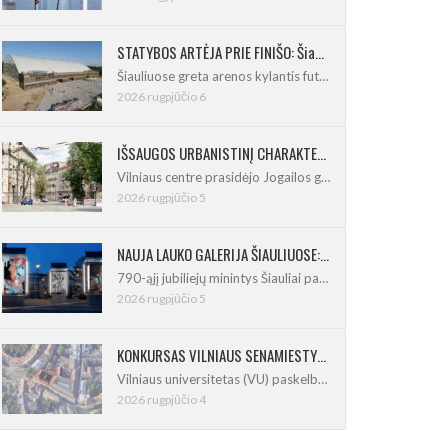
STATYBOS ARTĖJA PRIE FINIŠO: Šiaulių futbolo ir regbio maniežas įgavo kontūrus
Šiauliuose greta arenos kylantis futbolo
2026 rugpjūčio 6
IŠSAUGOS URBANISTINĮ CHARAKTERĮ: Vilniuje pradėtas Jogailos gatvės remontas
Vilniaus centre prasidėjo Jogailos gatvės
2026 rugpjūčio 5
NAUJA LAUKO GALERIJA ŠIAULIUOSE: Pirmoje ekspozicijoje – Eduardo Juchnevičiaus kūryba
790-ąjį jubiliejų minintys Šiauliai pasipildo
2026 rugpjūčio 5
KONKURSAS VILNIAUS SENAMIESTYJE: Vilniaus universitetui reikia pedagogų rengimo centro
Vilniaus universitetas (VU) paskelbė pastatų
2026 rugpjūčio 4