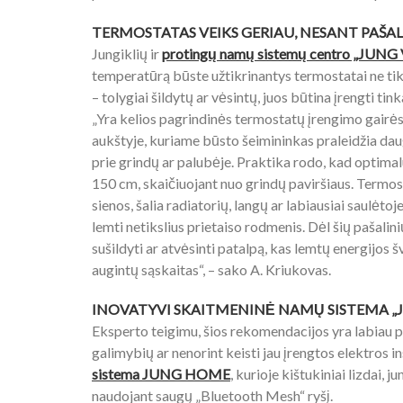
TERMOSTATAS VEIKS GERIAU, NESANT PAŠAL
Jungiklių ir
protingų namų sistemų centro „JUNG V
temperatūrą būste užtikrinantys termostatai ne tik 
– tolygiai šildytų ar vėsintų, juos būtina įrengti tin
„Yra kelios pagrindinės termostatų įrengimo gairės
aukštyje, kuriame būsto šeimininkas praleidžia daugi
prie grindų ar palubėje. Praktika rodo, kad optima
150 cm, skaičiuojant nuo grindų paviršiaus. Term
sienos, šalia radiatorių, langų ar labiausiai saulėtoje
lemti netikslius prietaiso rodmenis. Dėl šių pašalini
sušildyti ar atvėsinti patalpą, kas lemtų energijos
augintų sąskaitas“, – sako A. Kriukovas.
INOVATYVI SKAITMENINĖ NAMŲ SISTEMA „
Eksperto teigimu, šios rekomendacijos yra labiau 
galimybių ar nenorint keisti jau įrengtos elektros ins
sistema JUNG HOME
, kurioje kištukiniai lizdai, 
naudojant saugų „Bluetooth Mesh“ ryšį.