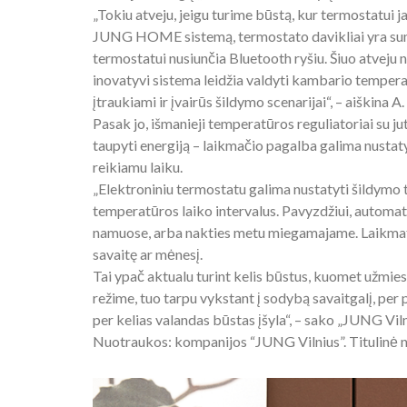
„Tokiu atveju, jeigu turime būstą, kur termostatui j
JUNG HOME sistemą, termostato davikliai yra sum
termostatui nusiunčia Bluetooth ryšiu. Šiuo atveju ne
inovatyvi sistema leidžia valdyti kambario temperat
įtraukiami ir įvairūs šildymo scenarijai“, – aiškina A
Pasak jo, išmanieji temperatūros reguliatoriai su jut
taupyti energiją – laikmačio pagalba galima nustat
reikiamu laiku.
„Elektroniniu termostatu galima nustatyti šildymo
temperatūros laiko intervalus. Pavyzdžiui, automat
namuose, arba nakties metu miegamajame. Laikmatis
savaitę ar mėnesį.
Tai ypač aktualu turint kelis būstus, kuomet užmie
režime, tuo tarpu vykstant į sodybą savaitgalį, pe
per kelias valandas būstas įšyla“, – sako „JUNG Vil
Nuotraukos: kompanijos “JUNG Vilnius”. Titulinė