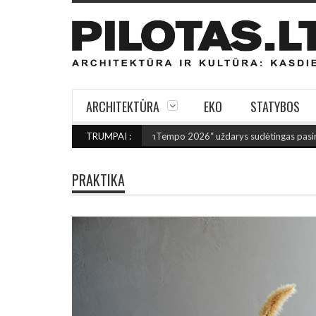
ARCHITEKTŪRA
EKO
STATYBOS
 SANTAKOJE: „ConTempo 2026“ uždarys sudėtingas pasirodymas 8 m auk
TRUMPAI :
PRAKTIKA