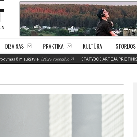
DIZAINAS
PRAKTIKA
KULTŪRA
ISTORIJOS
štyje
(2026 rugpjūčio 7)
STATYBOS ARTĖJA PRIE FINIŠO: Šiaulių futbolo