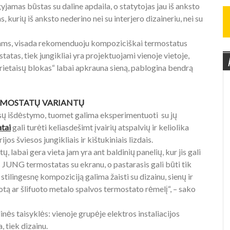
yjamas būstas su daline apdaila, o statytojas jau iš anksto
, kurių iš anksto nederino nei su interjero dizaineriu, nei su
bams, visada rekomenduoju kompoziciškai termostatus
statas, tiek jungikliai yra projektuojami vienoje vietoje,
prietaisų blokas“ labai apkrauna sieną, pablogina bendrą
ERMOSTATŲ VARIANTŲ
aisų išdėstymo, tuomet galima eksperimentuoti su jų
tai
gali turėti keliasdešimt įvairių atspalvių ir keliolika
os šviesos jungikliais ir kištukiniais lizdais.
, labai gera vieta jam yra ant baldinių panelių, kur jis gali
is JUNG termostatas su ekranu, o pastarasis gali būti tik
stilingesnę kompoziciją galima žaisti su dizainu, sienų ir
otą ar šlifuoto metalo spalvos termostato rėmelį“, – sako
inės taisyklės: vienoje grupėje elektros instaliacijos
, tiek dizainu.