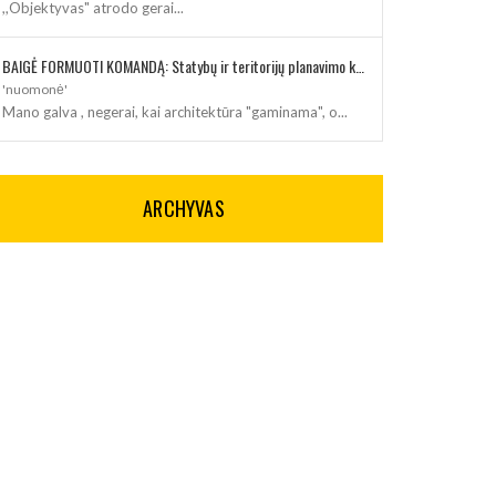
,,Objektyvas" atrodo gerai...
BAIGĖ FORMUOTI KOMANDĄ: Statybų ir teritorijų planavimo klausimus kuruos architektė
'nuomonė'
Mano galva , negerai, kai architektūra "gaminama", o...
ARCHYVAS