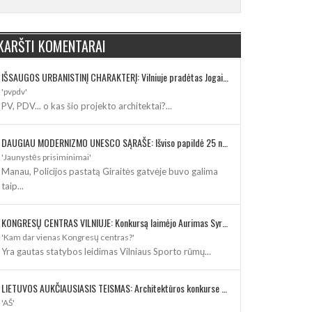
KARŠTI KOMENTARAI
IŠSAUGOS URBANISTINĮ CHARAKTERĮ: Vilniuje pradėtas Jogailos gatvės remontas
'pvpdv'
PV, PDV... o kas šio projekto architektai?...
DAUGIAU MODERNIZMO UNESCO SĄRAŠE: Išviso papildė 25 nauji paveldo objektai
'Jaunystės prisiminimai'
Manau, Policijos pastatą Giraitės gatvėje buvo galima
taip...
KONGRESŲ CENTRAS VILNIUJE: Konkursą laimėjo Aurimas Syrusas su „IMPLMNT architects“
'Kam dar vienas Kongresų centras?'
Yra gautas statybos leidimas Vilniaus Sporto rūmų...
LIETUVOS AUKČIAUSIASIS TEISMAS: Architektūros konkurse varžosi 8 rekonstrukcijos vizijos
'AŠ'