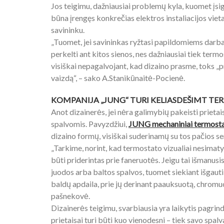
Jos teigimu, dažniausiai problemų kyla, kuomet įsig
būna įrengęs konkrečias elektros instaliacijos vietas
savininku.
„Tuomet, jei savininkas ryžtasi papildomiems dar
perkelti ant kitos sienos, nes dažniausiai tiek termo
visiškai nepagalvojant, kad dizaino prasme, toks „
vaizdą“, – sako A.Stanikūnaitė-Pocienė.
KOMPANIJA „JUNG“ TURI KELIASDEŠIMT T
Anot dizainerės, jei nėra galimybių pakeisti priet
spalvomis. Pavyzdžiui,
JUNG mechaniniai termosta
dizaino formų, visiškai suderinamų su tos pačios serij
„Tarkime, norint, kad termostato vizualiai nesimatytų
būti priderintas prie faneruotės. Jeigu tai išmanus
juodos arba baltos spalvos, tuomet siekiant išgauti 
baldų apdaila, prie jų derinant paauksuotą, chromu
pašnekovė.
Dizainerės teigimu, svarbiausia yra laikytis pagrind
prietaisai turi būti kuo vienodesni – tiek savo spalva