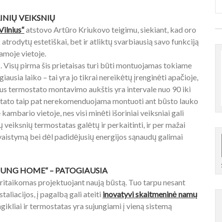
INIŲ VEIKSNIŲ
ilnius“
atstovo Artūro Kriukovo teigimu, siekiant, kad oro
atrodytų estetiškai, bet ir atliktų svarbiausią savo funkciją
kamoje vietoje.
. Visų pirma šis prietaisas turi būti montuojamas tokiame
ausia laiko – tai yra jo tikrai nereikėtų įrenginėti apačioje,
lus termostato montavimo aukštis yra intervale nuo 90 iki
ostato taip pat nerekomenduojama montuoti ant būsto lauko
 kambario vietoje, nes visi minėti išoriniai veiksniai gali
ų veiksnių termostatas galėtų ir perkaitinti, ir per mažai
 švaistymą bei dėl padidėjusių energijos sąnaudų galimai
JUNG HOME“ – PATOGIAUSIA
pritaikomas projektuojant naują būstą. Tuo tarpu nesant
taliacijos, į pagalbą gali ateiti
inovatyvi skaitmeninė namų
jungikliai ir termostatas yra sujungiami į vieną sistemą