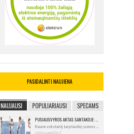
PASIDALINTI NAUJIENA
NAUJAUSI
POPULIARIAUSI
SPECAMS
PUSIAUSVYROS AKTAS SANTAKOJE: „ConTempo 2026“ uždarys sudėtingas pasirodymas 8 m aukštyje
Kaune vykstantį tarptautinį scenos menų
2026 rugpjūčio 7