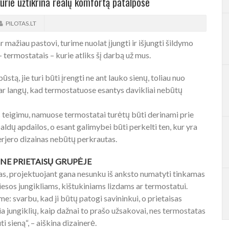
rie užtikrina realų komfortą patalpose
PILOTAS.LT
mažiau pastovi, turime nuolat įjungti ir išjungti šildymo
 – termostatais – kurie atliks šį darbą už mus.
stą, jie turi būti įrengti ne ant lauko sienų, toliau nuo
ar langų, kad termostatuose esantys davikliai nebūtų
 teigimu, namuose termostatai turėtų būti derinami prie
 baldų apdailos, o esant galimybei būti perkelti ten, kur yra
terjero dizainas nebūtų perkrautas.
NE PRIETAISŲ GRUPĖJE
tas, projektuojant gana nesunku iš anksto numatyti tinkamas
viesos jungikliams, kištukiniams lizdams ar termostatui.
e: svarbu, kad ji būtų patogi savininkui, o prietaisas
alia jungiklių, kaip dažnai to prašo užsakovai, nes termostatas
uti sieną“, – aiškina dizainerė.