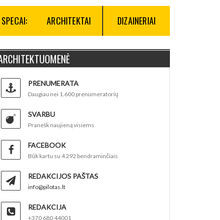
SPECAI:
ARCHITEKTAI
DIZAINERIAI
ARCHITEKTUOMENĖ
PRENUMERATA
Daugiau nei 1.600 prenumeratorių
SVARBU
Pranešk naujieną visiems
FACEBOOK
Būk kartu su 4 292 bendraminčiais
REDAKCIJOS PAŠTAS
info@pilotas.lt
REDAKCIJA
+370 680 44001