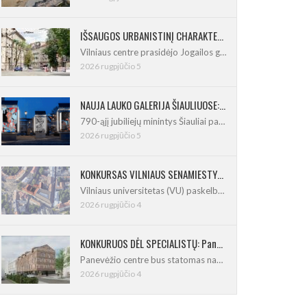
IŠSAUGOS URBANISTINĮ CHARAKTERĮ: Vilniuje pradėtas Jogailos gatvės remontas
Vilniaus centre prasidėjo Jogailos gatvės
2026 rugpjūčio 5
NAUJA LAUKO GALERIJA ŠIAULIUOSE: Pirmoje ekspozicijoje – Eduardo Juchnevičiaus kūryba
790-ąjį jubiliejų minintys Šiauliai pasipildo
2026 rugpjūčio 5
KONKURSAS VILNIAUS SENAMIESTYJE: Vilniaus universitetui reikia pedagogų rengimo centro
Vilniaus universitetas (VU) paskelbė pastatų
2026 rugpjūčio 4
KONKURUOS DĖL SPECIALISTŲ: Panevėžio centre iškils naujas 21 būsto namas
Panevėžio centre bus statomas naujas
2026 rugpjūčio 4