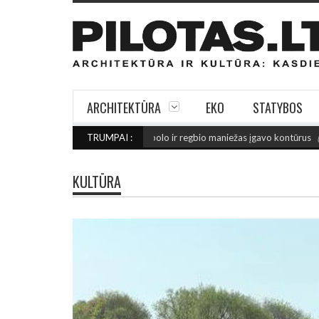
ARCHITEKTŪRA
EKO
STATYBOS
E FINIŠO: Šiaulių futbolo ir regbio maniežas įgavo kontūrus
TRUMPAI :
(2026 rugpjū
KULTŪRA