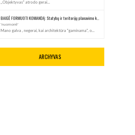
,,Objektyvas" atrodo gerai...
BAIGĖ FORMUOTI KOMANDĄ: Statybų ir teritorijų planavimo klausimus kuruos architektė
'nuomonė'
Mano galva , negerai, kai architektūra "gaminama", o...
ARCHYVAS