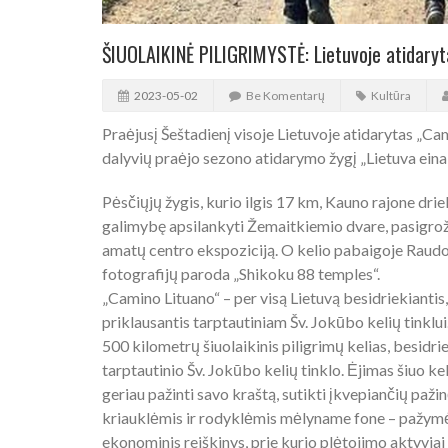
ŠIUOLAIKINĖ PILIGRIMYSTĖ: Lietuvoje atidary
2023-05-02
Be Komentarų
Kultūra
Praėjusį Šeštadienį visoje Lietuvoje atidarytas „C
dalyvių praėjo sezono atidarymo žygį „Lietuva eina
Pėsčiųjų žygis, kurio ilgis 17 km, Kauno rajone dri
galimybę apsilankyti Žemaitkiemio dvare, pasigrožėt
amatų centro ekspoziciją. O kelio pabaigoje Raudon
fotografijų paroda „Shikoku 88 temples“.
„Camino Lituano“ – per visą Lietuvą besidriekiantis, 
priklausantis tarptautiniam Šv. Jokūbo kelių tinklui
500 kilometrų šiuolaikinis piligrimų kelias, besidrie
tarptautinio Šv. Jokūbo kelių tinklo. Ėjimas šiuo kel
geriau pažinti savo kraštą, sutikti įkvepiančių paži
kriauklėmis ir rodyklėmis mėlyname fone – pažymėta
ekonominis reiškinys, prie kurio plėtojimo aktyvia