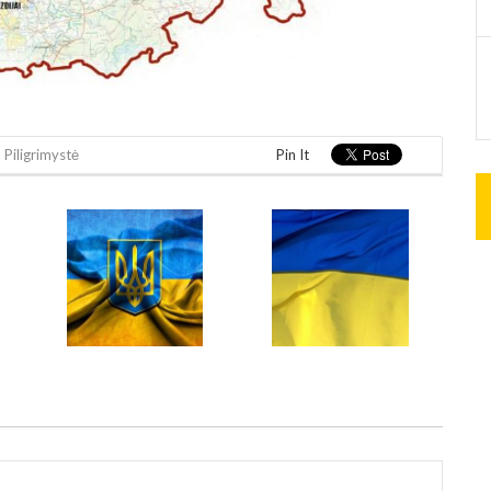
,
Piligrimystė
Pin It