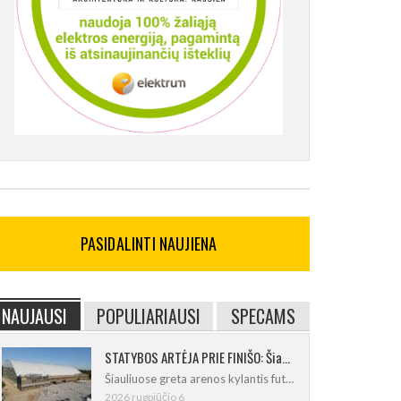
PASIDALINTI NAUJIENA
NAUJAUSI
POPULIARIAUSI
SPECAMS
STATYBOS ARTĖJA PRIE FINIŠO: Šiaulių futbolo ir regbio maniežas įgavo kontūrus
Šiauliuose greta arenos kylantis futbolo
2026 rugpjūčio 6