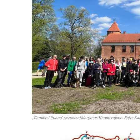
„Camino Lituano“ sezono atidarymas Kauno rajone. Foto: Kau