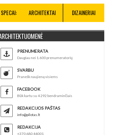
SPECAI:
ARCHITEKTAI
DIZAINERIAI
ARCHITEKTUOMENĖ
PRENUMERATA
Daugiau nei 1.600 prenumeratorių
SVARBU
Pranešk naujieną visiems
FACEBOOK
Būk kartu su 4 292 bendraminčiais
REDAKCIJOS PAŠTAS
info@pilotas.lt
REDAKCIJA
+370 680 44001