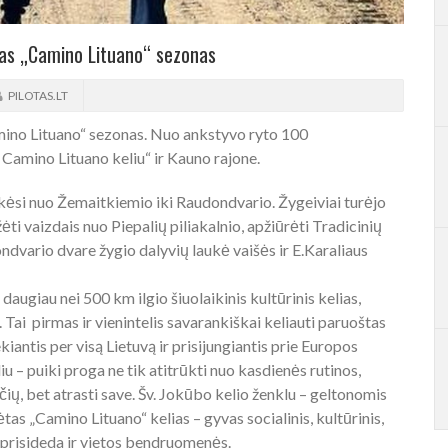
tas „Camino Lituano“ sezonas
PILOTAS.LT
amino Lituano“ sezonas. Nuo ankstyvo ryto 100
 Camino Lituano keliu“ ir Kauno rajone.
ekėsi nuo Žemaitkiemio iki Raudondvario. Žygeiviai turėjo
i vaizdais nuo Piepalių piliakalnio, apžiūrėti Tradicinių
dvario dvare žygio dalyvių laukė vaišės ir E.Karaliaus
daugiau nei 500 km ilgio šiuolaikinis kultūrinis kelias,
. Tai pirmas ir vienintelis savarankiškai keliauti paruoštas
kiantis per visą Lietuvą ir prisijungiantis prie Europos
iu – puiki proga ne tik atitrūkti nuo kasdienės rutinos,
nčių, bet atrasti save. Šv. Jokūbo kelio ženklu – geltonomis
s „Camino Lituano“ kelias – gyvas socialinis, kultūrinis,
i prisideda ir vietos bendruomenės.