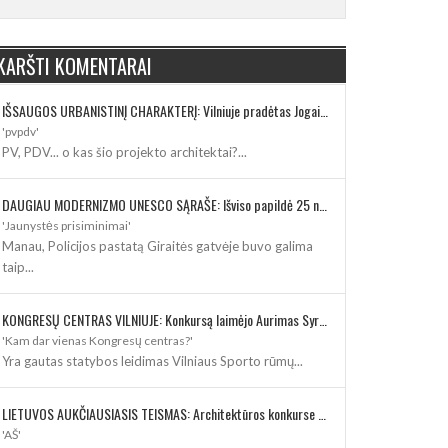
KARŠTI KOMENTARAI
IŠSAUGOS URBANISTINĮ CHARAKTERĮ: Vilniuje pradėtas Jogailos gatvės remontas
'pvpdv'
PV, PDV... o kas šio projekto architektai?...
DAUGIAU MODERNIZMO UNESCO SĄRAŠE: Išviso papildė 25 nauji paveldo objektai
'Jaunystės prisiminimai'
Manau, Policijos pastatą Giraitės gatvėje buvo galima
taip...
KONGRESŲ CENTRAS VILNIUJE: Konkursą laimėjo Aurimas Syrusas su „IMPLMNT architects“
'Kam dar vienas Kongresų centras?'
Yra gautas statybos leidimas Vilniaus Sporto rūmų...
LIETUVOS AUKČIAUSIASIS TEISMAS: Architektūros konkurse varžosi 8 rekonstrukcijos vizijos
'AŠ'