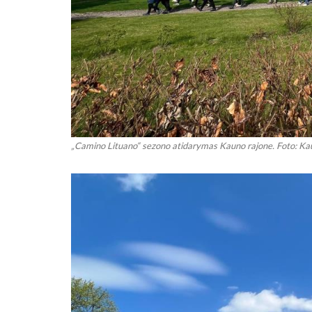
„Camino Lituano“ sezono atidarymas Kauno rajone. Foto: Kau