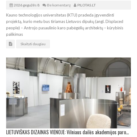
2026 gegužės 8
Be komentarų
PILOTAS.LT
Kauno technologijos universitetas (KTU) pradeda įgyvendinti
projektą, kurio metu bus tiriamas Lietuvos dipukų (angl. Displaced
people) – Antrojo pasaulinio karo pabėgėlių architektų – kūrybinis
palikimas
Skaityti daugiau
LIETUVIŠKAS DIZAINAS VIENOJE: Vilniaus dailės akademijos paroda „Meistras ir pameistrys“