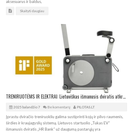
aksesuarus ir baldus,
Skaityti daugiau
TRENIRUOTĖMS IR ELEKTRAI: Lietuviškas išmanusis dviratis atkreipė tarptautinį dėmesį
2025 balandžio 7
Be komentarų
PILOTAS.LT
Įprastu dviračio treniruokliu galima sustiprinti kojų ir pilvo raumenis,
širdies ir kraujagyslių sistemą. Lietuvos startuolio „Tukas EV“
išmanusis dviratis „HR Bank“ už daugumą pastarųjų yra