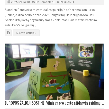
2025 spalio 10
Be komentarų
PILOTAS.LT
Šiandien Panevėžio miesto dailės galerijoje atidaroma konkurso
„Jaunojo dizainerio prizas 2025“ nugalėtojų kūrinių paroda. Jau
penkioliktą kartą organizuojamas konkursas šiais metais vertinimui
sulaukė 99 baigiamųjų
Skaityti daugiau
EUROPOS ŽALIOJI SOSTINĖ: Vilniaus oro uoste atidaryta žaidimų ir pažinimo erdvė vaikams