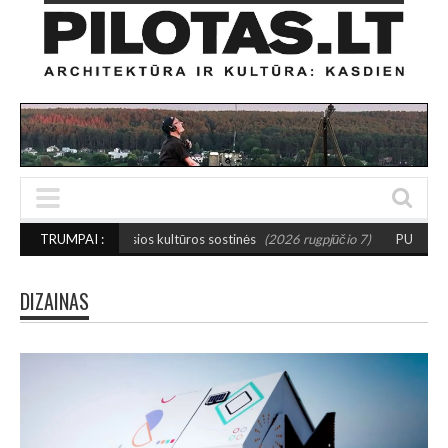
žosios kultūros sostinės
TRUMPAI :
(2026 rugpjūčio 7)
PUSIAUSVYROS AKTAS SANTA
DIZAINAS