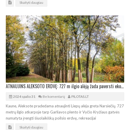
Skaityti daugiau
ATNAUJINS ALEKSOTO ERDVĘ: 727 m ilgio alėją žada paversti ekologiniu-edukaciniu sodu
2024 spalio 31
Be komentarų
PILOTAS.LT
Kaune, Aleksote pradedama atnaujinti Liepų alėja greta Narsiečių. 727
metrų ilgio atkarpoje tarp Garliavos plento ir Vyčio Kryžiaus gatvės
numatyta įrengti šiuolaikišką poilsio erdvę, rekreacijai
Skaityti daugiau