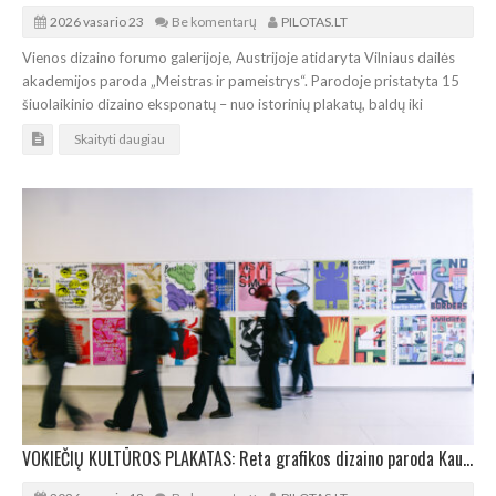
2026 vasario 23
Be komentarų
PILOTAS.LT
Vienos dizaino forumo galerijoje, Austrijoje atidaryta Vilniaus dailės
akademijos paroda „Meistras ir pameistrys“. Parodoje pristatyta 15
šiuolaikinio dizaino eksponatų – nuo istorinių plakatų, baldų iki
Skaityti daugiau
VOKIEČIŲ KULTŪROS PLAKATAS: Reta grafikos dizaino paroda Kaune