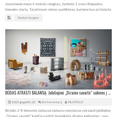
visuomenei meno ir mokslo renginys, žymintis 1-osios Klaipėdos
bienalės startą. Tai pirmasis viešas susitikimas, kuriame bus pristatyta
Skaityti daugiau
BŪDAS ATRASTI BALANSĄ: Jubiliejinė „Dizaino savaitė“ sukvies į 6 Lietuvos miestus
2025 gegužės 22
Be komentarų
PILOTAS.LT
Birželio 2-8 dienomis šešiuose Lietuvos miestuose vyksianti jubiliejinė
„Dizaino savaitė“ kviečia pažinti šiuolaikinio dizaino galimybes – nuo