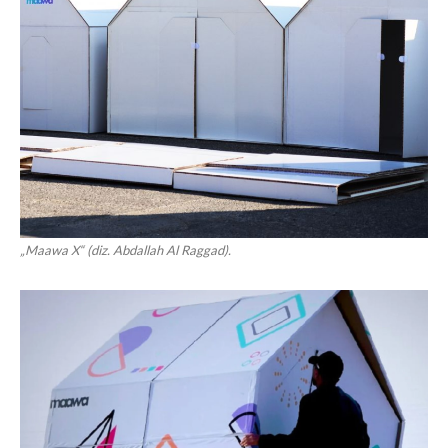
„Maawa X“ (diz. Abdallah Al Raggad).