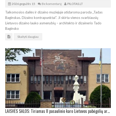
2026 gegužės 15
Be komentarų
PILOTAS.LT
Taikomosios dailės ir dizaino muziejuje atidaroma paroda „Tadas
Baginskas. Dizaino kontrapunktai“. Ji skirta vienos svarbiausių
Lietuvos dizaino lauko asmenybių – architekto ir dizainerio Tado
Baginsko
Skaityti daugiau
LAISVĖS SALOS: Tiriamas II pasaulinio karo Lietuvos pabėgėlių architektų kūrybinis palikimas