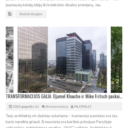
jauniausių kūrėjų idėjų iki kolekcinio dizaino premjerų. Jau
Skaityti daugiau
TRANSFORMACIJOS GALIA: Djamel Klouche ir Mike Fritsch paskaita MO muziejuje
2025 gegužės 21
Be komentarų
PILOTAS.LT
Tarp architektų vis dažniau sutariama – tvariausias pastatas yra tas,
kurio nereikia griauti. Ši nuostata yra kertinis principas Paryžiuje
veikiančios architektūros studijos „l’AUC“ veikloje. Architektas ir