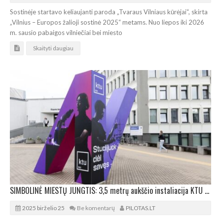
Sostinėje startavo keliaujanti paroda „Tvaraus Vilniaus kūrėjai“, skirta
„Vilnius – Europos žalioji sostinė 2025“ metams. Nuo liepos iki 2026
m. sausio pabaigos vilniečiai bei miesto
Skaityti daugiau
SIMBOLINĖ MIESTŲ JUNGTIS: 3,5 metrų aukščio instaliacija KTU miestelyje
2025 birželio 25
Be komentarų
PILOTAS.LT