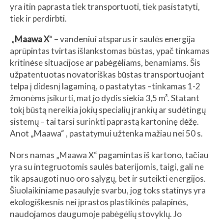
yra itin paprasta tiek transportuoti, tiek pasistatyti,
tiek ir perdirbti.
„
Maawa X
“ – vandeniui atsparus ir saulės energija
aprūpintas tvirtas išlankstomas būstas, ypač tinkamas
kritinėse situacijose ar pabėgėliams, benamiams. Šis
užpatentuotas novatoriškas būstas transportuojant
telpa į didesnį lagaminą, o pastatytas –tinkamas 1-2
žmonėms įsikurti, mat jo dydis siekia 3,5 m³. Statant
tokį būstą nereikia jokių specialių įrankių ar sudėtingų
sistemų – tai tarsi surinkti paprastą kartoninę dėžę.
Anot „Maawa“ , pastatymui užtenka mažiau nei 50 s.
Nors namas „Maawa X“ pagamintas iš kartono, tačiau
yra su integruotomis saulės baterijomis, taigi, gali ne
tik apsaugoti nuo oro sąlygų, bet ir suteikti energijos.
Šiuolaikiniame pasaulyje svarbu, jog toks statinys yra
ekologiškesnis nei įprastos plastikinės palapinės,
naudojamos daugumoje pabėgėlių stovyklų. Jo