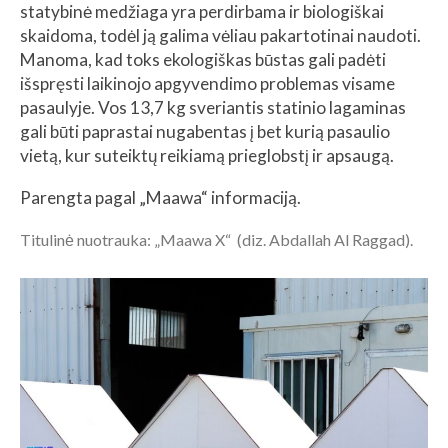
statybinė medžiaga yra perdirbama ir biologiškai
skaidoma, todėl ją galima vėliau pakartotinai naudoti.
Manoma, kad toks ekologiškas būstas gali padėti
išspręsti laikinojo apgyvendimo problemas visame
pasaulyje. Vos 13,7 kg sveriantis statinio lagaminas
gali būti paprastai nugabentas į bet kurią pasaulio
vietą, kur suteiktų reikiamą prieglobstį ir apsaugą.
Parengta pagal „Maawa“ informaciją.
Titulinė nuotrauka: „Maawa X“ (diz. Abdallah Al Raggad).