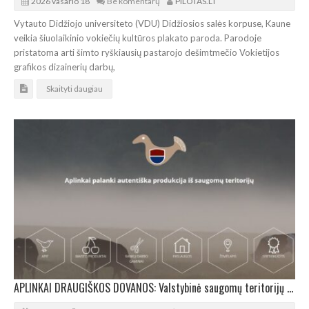
2026 vasario 18
Be komentarų
PILOTAS.LT
Vytauto Didžiojo universiteto (VDU) Didžiosios salės korpuse, Kaune
veikia šiuolaikinio vokiečių kultūros plakato paroda. Parodoje
pristatoma arti šimto ryškiausių pastarojo dešimtmečio Vokietijos
grafikos dizainerių darbų,
Skaityti daugiau
APLINKAI DRAUGIŠKOS DOVANOS: Valstybinė saugomų teritorijų tarnyba rengia mugę