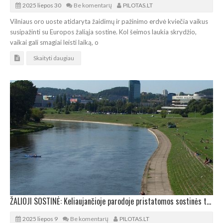
2025 liepos 30
Be komentarų
PILOTAS.LT
Vilniaus oro uoste atidaryta žaidimų ir pažinimo erdvė kviečia vaikus
susipažinti su Europos žaliąja sostine. Kol šeimos laukia skrydžio,
vaikai gali smagiai leisti laiką, o
Skaityti daugiau
ŽALIOJI SOSTINĖ: Keliaujančioje parodoje pristatomos sostinės tvariosios iniciatyvos
2025 liepos 9
Be komentarų
PILOTAS.LT