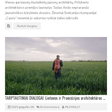
Vienas garsiausių šiuolaikinių japonų architektų, Pritzkerio
architektūros premijos laureatas Tadao Ando nepraranda
jaunatviškos kūrybinės dvasios. Žinomai Šveicarijos kompanijai
„Cauny“ neseniai jo sukurtas ryškiai žalias laikrodis
Skaityti daugiau
TARPTAUTINIAI DIALOGAI: Lietuvos ir Prancūzijos architektūros dienos Vilniuje
2025 gegužės 28
Be komentarų
PILOTAS.LT