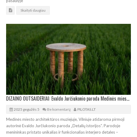
pasaulyje
Skaityti daugiau
DIZAINO OUTSAIDERIAI: Evaldo Jurčiukonio paroda Medinės miesto architektūros muziejuje
2025 gegužės 5
Be komentarų
PILOTAS.LT
Medinės miesto architektūros muziejuje, Vilniuje atidaroma pirmoji
autorinė Evaldo Jurčiukonio paroda „Detalių istorijos“. Parodoje
menininkas pristato unikalias ir funkcionalias interjero detales –