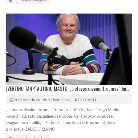
ĮVERTINO TARPTAUTINIU MASTU: „Lietuvos dizaino forumas“ laimėjo prestižinį apdovanojimą
2025 vasario 26
Be komentarų
PILOTAS.LT
„Lietuvos dizaino forumas“ tapo prestižinio „Best Design Media
Award“ laureatu pasauliniuose „A’design“ apdovanojimuose,
rengiamuose Italijoje. Šis įvertinimas buvo skirtas net už penkis
projektus. ŠALIES DIZAINO