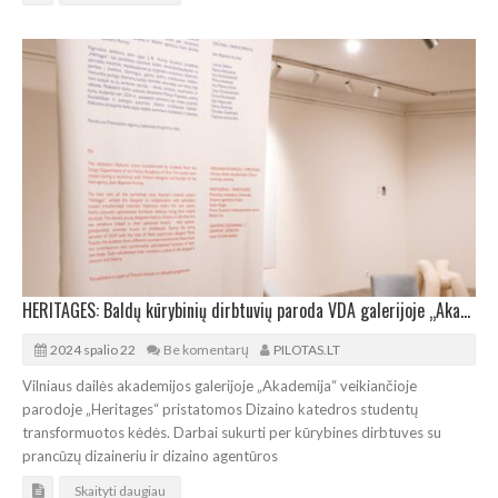
HERITAGES: Baldų kūrybinių dirbtuvių paroda VDA galerijoje „Akademija“
2024 spalio 22
Be komentarų
PILOTAS.LT
Vilniaus dailės akademijos galerijoje „Akademija“ veikiančioje
parodoje „Heritages“ pristatomos Dizaino katedros studentų
transformuotos kėdės. Darbai sukurti per kūrybines dirbtuves su
prancūzų dizaineriu ir dizaino agentūros
Skaityti daugiau