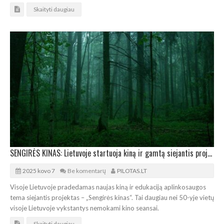
Skaityti daugiau
SENGIRĖS KINAS: Lietuvoje startuoja kiną ir gamtą siejantis projektas
2025 kovo 7
Be komentarų
PILOTAS.LT
Visoje Lietuvoje pradedamas naujas kiną ir edukaciją aplinkosaugos
tema siejantis projektas – „Sengirės kinas“. Tai daugiau nei 50-yje vietų
visoje Lietuvoje vykstantys nemokami kino seansai.
Skaityti daugiau