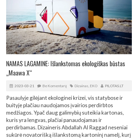
NAMAS LAGAMINE: Išlankstomas ekologiškas būstas
„Maawa X“
2023-03-21
Be Komentarų
Dizainas
,
EKO
PILOTAS.LT
Pasaulyje gilėjant ekologinei krizei, vis statybose ir
buityje plačiau naudojamos įvairios perdirbtos
medžiagos. Ypač daug galimybių suteikia kartonas,
kuris yra lengvas, plačiai panaudojamas ir
perdirbamas. Dizaineris Abdallah Al Raggad neseniai
sukūrė novatorišką išlankstomą kartoninį namelį, kurį