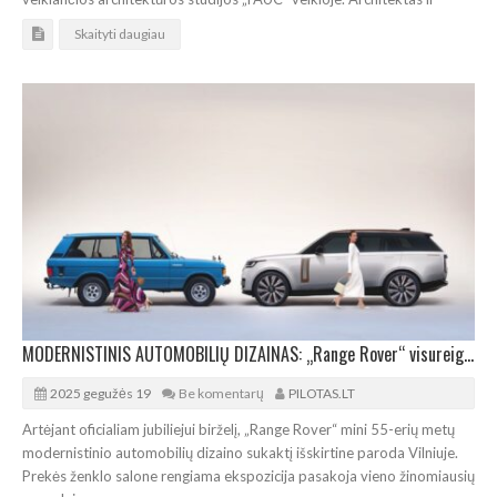
Skaityti daugiau
MODERNISTINIS AUTOMOBILIŲ DIZAINAS: „Range Rover“ visureigių paroda Vilniuje
2025 gegužės 19
Be komentarų
PILOTAS.LT
Artėjant oficialiam jubiliejui birželį, „Range Rover“ mini 55-erių metų
modernistinio automobilių dizaino sukaktį išskirtine paroda Vilniuje.
Prekės ženklo salone rengiama ekspozicija pasakoja vieno žinomiausių