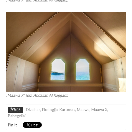
„Maawa X“ (diz. Abdallah Al Raggad).
ŽYMOS
Dizainas
,
Ekologija
,
Kartonas
,
Maawa
,
Maawa X
,
Pabėgeliai
Pin It