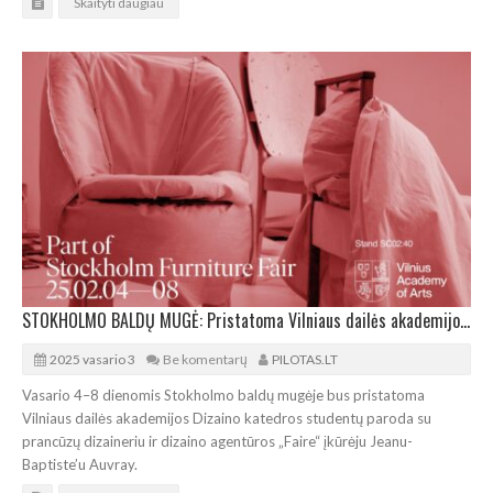
Skaityti daugiau
STOKHOLMO BALDŲ MUGĖ: Pristatoma Vilniaus dailės akademijos Dizaino katedros studentų paroda
2025 vasario 3
Be komentarų
PILOTAS.LT
Vasario 4–8 dienomis Stokholmo baldų mugėje bus pristatoma
Vilniaus dailės akademijos Dizaino katedros studentų paroda su
prancūzų dizaineriu ir dizaino agentūros „Faire“ įkūrėju Jeanu-
Baptiste’u Auvray.