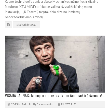
Kauno technologijos universiteto Mechanikos inžinerijos ir dizaino
fakulteto (KTU MIDF) prieigose galima išvysti išskirtinę meno
instaliaciją – „K Totem“, tarptautinio dizaino ir miestų
bendradarbiavimo simbolį,
Skaityti daugiau
VISADA JAUNAS: Japonų architektas Tadao Ando sukūrė šveicariškų laikrodžių seriją
2025 birželio 9
Be komentarų
PILOTAS.LT