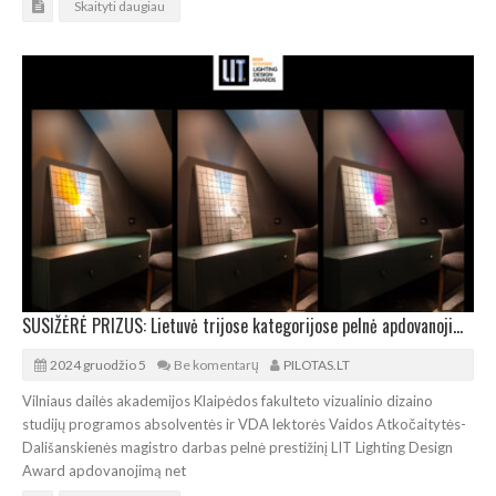
Skaityti daugiau
SUSIŽĖRĖ PRIZUS: Lietuvė trijose kategorijose pelnė apdovanojimą „LIT Lighting Design Award“
2024 gruodžio 5
Be komentarų
PILOTAS.LT
Vilniaus dailės akademijos Klaipėdos fakulteto vizualinio dizaino
studijų programos absolventės ir VDA lektorės Vaidos Atkočaitytės-
Dališanskienės magistro darbas pelnė prestižinį LIT Lighting Design
Award apdovanojimą net