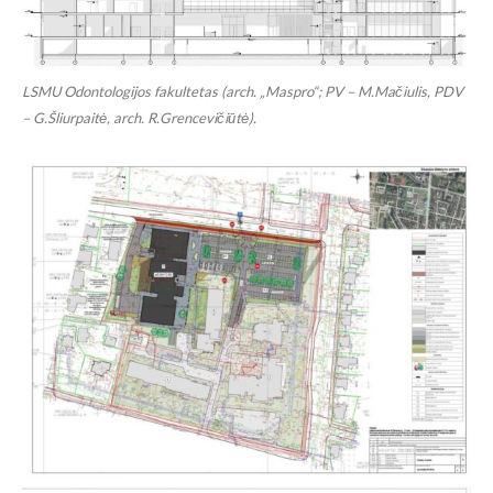
LSMU Odontologijos fakultetas (arch. „Maspro“; PV – M.Mačiulis, PDV
– G.Šliurpaitė, arch. R.Grencevičiūtė).