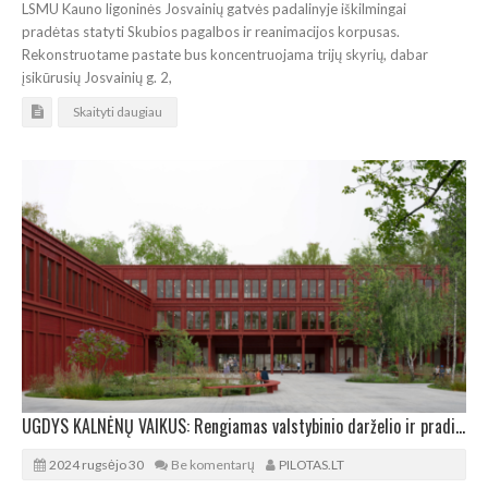
LSMU Kauno ligoninės Josvainių gatvės padalinyje iškilmingai
pradėtas statyti Skubios pagalbos ir reanimacijos korpusas.
Rekonstruotame pastate bus koncentruojama trijų skyrių, dabar
įsikūrusių Josvainių g. 2,
Skaityti daugiau
UGDYS KALNĖNŲ VAIKUS: Rengiamas valstybinio darželio ir pradinės mokyklos projekto pristatymas
2024 rugsėjo 30
Be komentarų
PILOTAS.LT