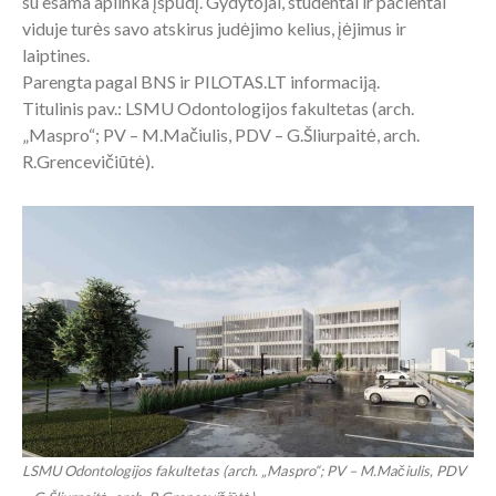
su esama aplinka įspūdį. Gydytojai, studentai ir pacientai
viduje turės savo atskirus judėjimo kelius, įėjimus ir
laiptines.
Parengta pagal BNS ir PILOTAS.LT informaciją.
Titulinis pav.: LSMU Odontologijos fakultetas (arch.
„Maspro“; PV – M.Mačiulis, PDV – G.Šliurpaitė, arch.
R.Grencevičiūtė).
LSMU Odontologijos fakultetas (arch. „Maspro“; PV – M.Mačiulis, PDV