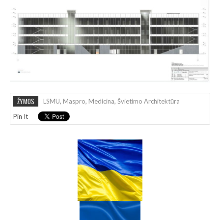
ŽYMOS
LSMU
,
Maspro
,
Medicina
,
Švietimo Architektūra
Pin It