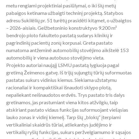
metu rengiami projektiniai pasiūlymai, o iki šių metų
pabaigos ketinama užbaigti techninį projektą. Statybos
adresu Sukilėlių pr. 51 turėtų prasidėti kitąmet, o užbaigtos
– 2026-aisiais. Gelžbetoninio konstruktyvo 9.200 m²
bendrojo ploto fakulteto pastatą sudarys klinikų ir
pagrindinių pacientų zonų korpusai. Greta pastato
numatoma antžeminė automobilių stovėjimo aikštelė 153
automobilių ir viena autobuso stovėjimo vieta.
Projekto autoriai naująjį LSMU pastatą lygiuoja pagal
gretimą Žeimenos gatvę. Iš trijų sujungtų tūrių suformuotas
pastatas sukurs vidinius kiemus. Siekiama užstatymu
racionaliai ir kompaktiškai išnaudoti sklypo plotą,
nepaliekant neišnaudotos erdvės. Trys pastato tris dalys
gretinamos, jas prastumiant viena kitos atžvilgiu, taip
atskiriant pastato vidaus funkcijas suformuojant viešąsias
lauko zonas ir vidinį kiemelį. Tarp šių „blokų“ įterpiami
vertikaliniai skaidrūs tūriai, atliekantys judėjimo ir
vertikalių ryšių funkcijas, sukurs peržvelgiamumo ir sąsajos