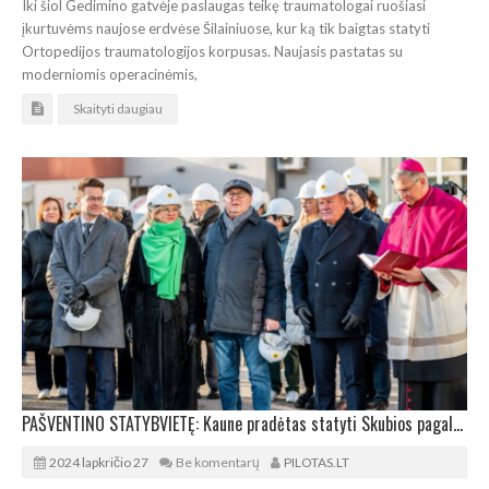
Iki šiol Gedimino gatvėje paslaugas teikę traumatologai ruošiasi
įkurtuvėms naujose erdvėse Šilainiuose, kur ką tik baigtas statyti
Ortopedijos traumatologijos korpusas. Naujasis pastatas su
moderniomis operacinėmis,
Skaityti daugiau
PAŠVENTINO STATYBVIETĘ: Kaune pradėtas statyti Skubios pagalbos ir reanimacijos korpusas
2024 lapkričio 27
Be komentarų
PILOTAS.LT