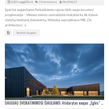
2025 rugpjūčio 4
1 Komentaras
PILOTAS.LT
Sparčiai augančiame Perkūnkiemio rajone iškils nauja inovatyvi
progimnazija – Vilniaus miesto savivaldybė mokyklai ką tik išdavė
statybą leidžiantį dokumentą. Mokyklą suprojektavo MB „De
architectura“, o
Skaityti daugiau
DAUGIAU SVEIKATINIMOSI ŠIAULIAMS: Atidarytas naujas „Eglės“ reabilitacijos centras