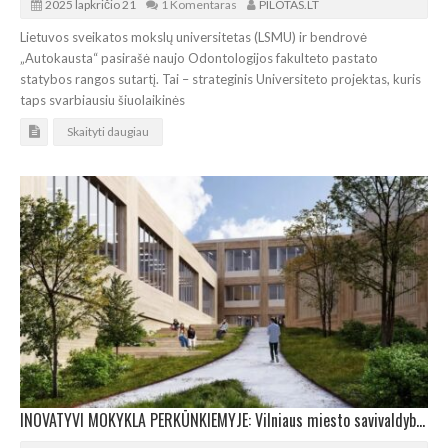
2025 lapkričio 21
1 Komentaras
PILOTAS.LT
Lietuvos sveikatos mokslų universitetas (LSMU) ir bendrovė
„Autokausta“ pasirašė naujo Odontologijos fakulteto pastato
statybos rangos sutartį. Tai – strateginis Universiteto projektas, kuris
taps svarbiausiu šiuolaikinės
Skaityti daugiau
INOVATYVI MOKYKLA PERKŪNKIEMYJE: Vilniaus miesto savivaldybė išdavė leidimą statybai