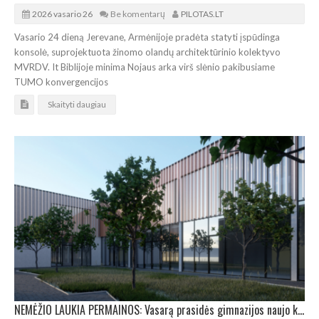
2026 vasario 26
Be komentarų
PILOTAS.LT
Vasario 24 dieną Jerevane, Armėnijoje pradėta statyti įspūdinga
konsolė, suprojektuota žinomo olandų architektūrinio kolektyvo
MVRDV. It Biblijoje minima Nojaus arka virš slėnio pakibusiame
TUMO konvergencijos
Skaityti daugiau
NEMĖŽIO LAUKIA PERMAINOS: Vasarą prasidės gimnazijos naujo korpuso statybos