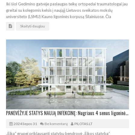
Iki šiol Gedimino gatvėje paslaugas teikę ortopedai traumatologai jau
greitai su kolegomis kelsis į naująjį Lietuvos sveikatos mokslų
universiteto (LSMU) Kauno ligoninės korpusą Šilainiuose. Čia
Skaityti daugiau
PANEVĖŽYJE STATYS NAUJĄ INFEKCINĘ: Nugriaus 4 senus ligoninės pastatus
2024 liepos 31
Be komentarų
PILOTAS.LT
„Eika“ grupei priklausanti statybų bendrovė „Eikos statyba“