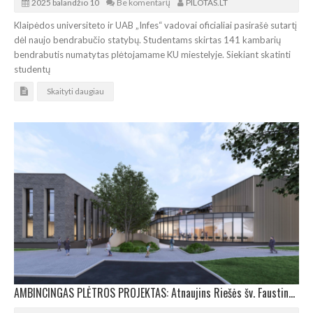
2025 balandžio 10
Be komentarų
PILOTAS.LT
Klaipėdos universiteto ir UAB „Infes“ vadovai oficialiai pasirašė sutartį
dėl naujo bendrabučio statybų. Studentams skirtas 141 kambarių
bendrabutis numatytas plėtojamame KU miestelyje. Siekiant skatinti
studentų
Skaityti daugiau
AMBINCINGAS PLĖTROS PROJEKTAS: Atnaujins Riešės šv. Faustinos Kovalskos pagrindinę mokyklą