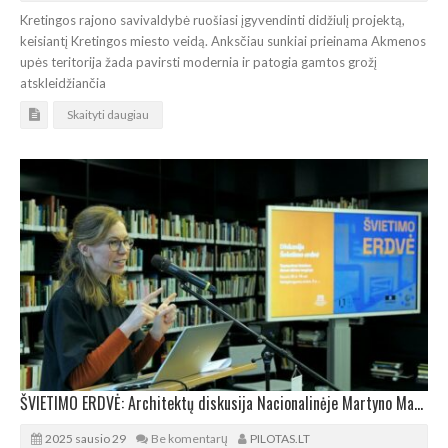
Kretingos rajono savivaldybė ruošiasi įgyvendinti didžiulį projektą,
keisiantį Kretingos miesto veidą. Anksčiau sunkiai prieinama Akmenos
upės teritorija žada pavirsti modernia ir patogia gamtos grožį
atskleidžiančia
Skaityti daugiau
ŠVIETIMO ERDVĖ: Architektų diskusija Nacionalinėje Martyno Mažvydo bibliotekoje
2025 sausio 29
Be komentarų
PILOTAS.LT