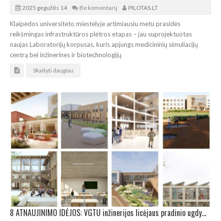
2025 gegužės 14
Be komentarų
PILOTAS.LT
Klaipėdos universiteto miestelyje artimiausiu metu prasidės
reikšmingas infrastruktūros plėtros etapas – jau suprojektuotas
naujas Laboratorijų korpusas, kuris apjungs medicininių simuliacijų
centrą bei inžinerines ir biotechnologijų
Skaityti daugiau
8 ATNAUJINIMO IDĖJOS: VGTU inžinerijos licėjaus pradinio ugdymo padalinio architektūros konkursas