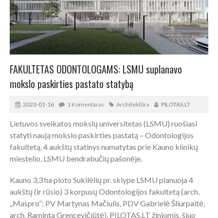
FAKULTETAS ODONTOLOGAMS: LSMU suplanavo
mokslo paskirties pastato statybą
2023-01-16
1 Komentaras
Architektūra
PILOTAS.LT
Lietuvos sveikatos mokslų universitetas (LSMU) ruošiasi
statyti naują mokslo paskirties pastatą – Odontologijos
fakultetą. 4 aukštų statinys numatytas prie Kauno klinikų
miestelio, LSMU bendrabučių pašonėje.
Kauno 3,3 ha ploto Sukilėlių pr. sklype LSMU planuoja 4
aukštų (ir rūsio) 3 korpusų Odontologijos fakultetą (arch.
„Maspro“; PV Martynas Mačiulis, PDV Gabrielė Šliurpaitė,
arch. Raminta Grencevičiūtė). PILOTAS.LT žiniomis, šiuo