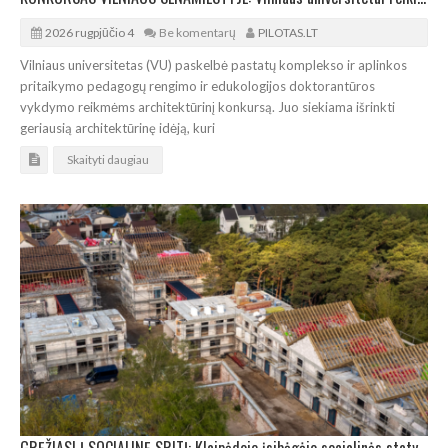
2026 rugpjūčio 4
Be komentarų
PILOTAS.LT
Vilniaus universitetas (VU) paskelbė pastatų komplekso ir aplinkos
pritaikymo pedagogų rengimo ir edukologijos doktorantūros
vykdymo reikmėms architektūrinį konkursą. Juo siekiama išrinkti
geriausią architektūrinę idėją, kuri
Skaityti daugiau
GRĘŽIASI Į SOCIALINĘ SRITĮ: Klaipėdoje įsibėgėjo socialinės statybos