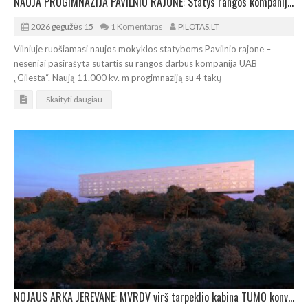
NAUJA PROGIMNAZIJA PAVILNIO RAJONE: Statys rangos kompanija „Gilesta“
2026 gegužės 15
1 Komentaras
PILOTAS.LT
Vilniuje ruošiamasi naujos mokyklos statyboms Pavilnio rajone –
neseniai pasirašyta sutartis su rangos darbus kompanija UAB
„Gilesta“. Naują 11.000 kv. m progimnaziją su 4 takų
Skaityti daugiau
NOJAUS ARKA JEREVANE: MVRDV virš tarpeklio kabina TUMO konvergencijos centrą