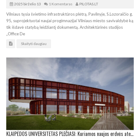
2025 birželio 13
1 Komentaras
PILOTAS.LT
Vilniaus tęsia švietimo infrastruktūros plėtrą. Pavilnyje, S.Lozoraičio g.
95, suprojektuotai naujai progimnazijai Vilniaus miesto savivaldybė ką
tik išdavė statybą leidžiantį dokumentą. Architektūrinės studijos
„Office De
Skaityti daugiau
KLAIPĖDOS UNIVERSITETAS PLEČIASI: Kuriamos naujos erdvės ateities medikams ir inžinieriams