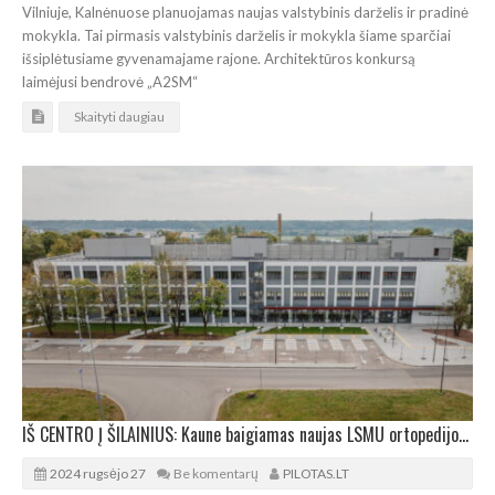
Vilniuje, Kalnėnuose planuojamas naujas valstybinis darželis ir pradinė
mokykla. Tai pirmasis valstybinis darželis ir mokykla šiame sparčiai
išsiplėtusiame gyvenamajame rajone. Architektūros konkursą
laimėjusi bendrovė „A2SM“
Skaityti daugiau
IŠ CENTRO Į ŠILAINIUS: Kaune baigiamas naujas LSMU ortopedijos ir traumatologijos korpusas
2024 rugsėjo 27
Be komentarų
PILOTAS.LT