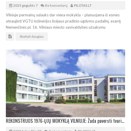
2025 gegužės 7
Be komentarų
PILOTAS.LT
Vilniuje permainų sulauks dar viena mokykla – planuojama iš esmės
atnaujinti VGTU inžinerijos licėjaus pradinio ugdymo padalinį, esantį
Nemenčinės pl. 16. Vilniaus miesto savivaldybės užsakymu
Skaityti daugiau
REKONSTRUOS 1976-ŲJŲ MOKYKLĄ VILNIUJE: Žada paversti tvaria ir erdvia