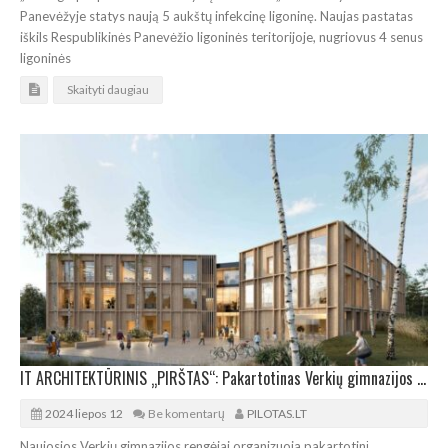
Panevėžyje statys naują 5 aukštų infekcinę ligoninę. Naujas pastatas
iškils Respublikinės Panevėžio ligoninės teritorijoje, nugriovus 4 senus
ligoninės
Skaityti daugiau
IT ARCHITEKTŪRINIS „PIRŠTAS“: Pakartotinas Verkių gimnazijos projekto pristatymas
2024 liepos 12
Be komentarų
PILOTAS.LT
Naujosios Verkių gimnazijos rengėjai organizuoja pakartotinį