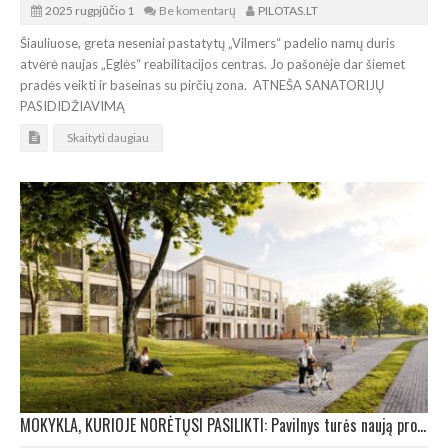
2025 rugpjūčio 1
Be komentarų
PILOTAS.LT
Šiauliuose, greta neseniai pastatytų „Vilmers“ padelio namų duris
atvėrė naujas „Eglės“ reabilitacijos centras. Jo pašonėje dar šiemet
pradės veikti ir baseinas su pirčių zona. ATNEŠA SANATORIJŲ
PASIDIDŽIAVIMĄ
Skaityti daugiau
MOKYKLA, KURIOJE NORĖTŲSI PASILIKTI: Pavilnys turės naują progimnaziją