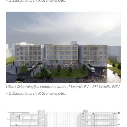
– G.Šliurpaitė, arch. R.Grencevičiūtė).
LSMU Odontologijos fakultetas (arch. „Maspro“; PV – M.Mačiulis, PDV
– G.Šliurpaitė, arch. R.Grencevičiūtė).