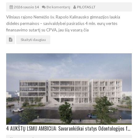
2026 sausio 14
Be komentarų
PILOTAS.LT
Vilniaus rajono Nemėžio šv. Rapolo Kalinausko gimnazijos laukia
didelės permainos – savivaldybei pasirašius 4 mln. eurų vertės
finansavimo sutartį su CPVA, jau šią vasarą čia
Skaityti daugiau
4 AUKŠTŲ LSMU AMBICIJA: Savarankiškai statys Odontologijos fakultetą