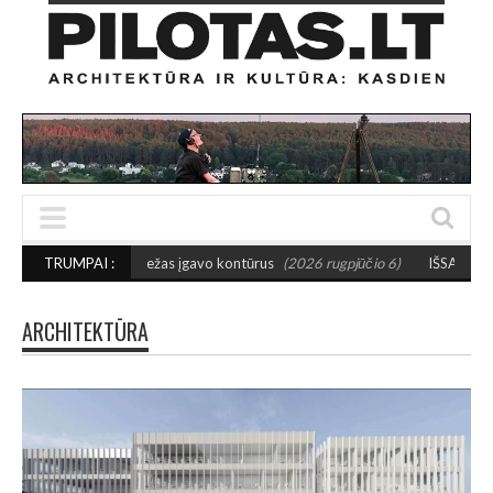
niežas įgavo kontūrus
TRUMPAI :
(2026 rugpjūčio 6)
IŠSAUGOS URBANISTINĮ CHARAK
ARCHITEKTŪRA