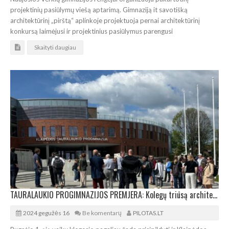
projektinių pasiūlymų viešą aptarimą. Gimnaziją it savotišką
architektūrinį „pirštą“ aplinkoje projektuoja pernai architektūrinį
konkursą laimėjusi ir projektinius pasiūlymus parengusi
Skaityti daugiau
TAURALAUKIO PROGIMNAZIJOS PREMJERA: Kolegų triūsą architektai vertino pirmieji
2024 gegužės 16
Be komentarų
PILOTAS.LT