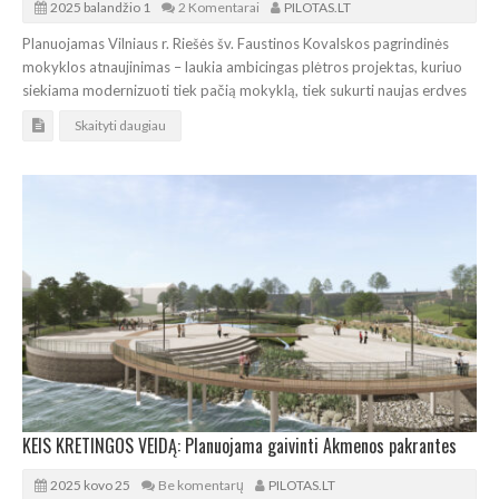
2025 balandžio 1
2 Komentarai
PILOTAS.LT
Planuojamas Vilniaus r. Riešės šv. Faustinos Kovalskos pagrindinės
mokyklos atnaujinimas – laukia ambicingas plėtros projektas, kuriuo
siekiama modernizuoti tiek pačią mokyklą, tiek sukurti naujas erdves
Skaityti daugiau
KEIS KRETINGOS VEIDĄ: Planuojama gaivinti Akmenos pakrantes
2025 kovo 25
Be komentarų
PILOTAS.LT