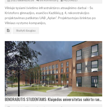
2025 balandžio 28
Be komentarų
PILOTAS.LT
Vilniuje tęsiami švietimo infrastruktūros atnaujinimo darbai – Šv.
Kristoforo gimnazijos, esančios Kazliškių g. 4, rekonstrukcijos
projektavimas patikėtas UAB „Aplan“. Projektuotojas išrinktas po
Vilniaus vystymo kompanijos,
Skaityti daugiau
BENDRABUTIS STUDENTAMS: Klaipėdos universitetas sukirto rankomis su „Infes“ statybininkais