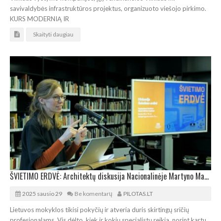
savivaldybės infrastruktūros projektus, organizuoto viešojo pirkimo.
KURS MODERNIĄ IR
Skaityti daugiau
ŠVIETIMO ERDVĖ: Architektų diskusija Nacionalinėje Martyno Mažvydo bibliotekoje
2025 sausio 29
Be komentarų
PILOTAS.LT
Lietuvos mokyklos tikisi pokyčių ir atveria duris skirtingų sričių
profesionalams. Vis dėlto, kiek ir kokių specialistų reikia, norint kartu