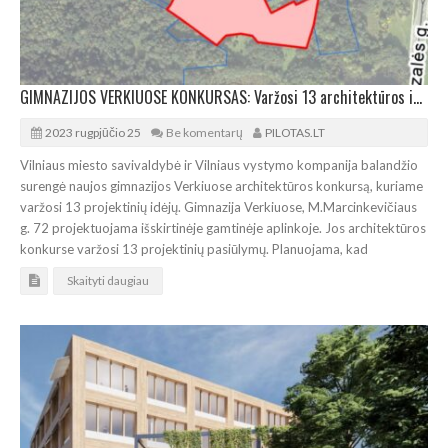
GIMNAZIJOS VERKIUOSE KONKURSAS: Varžosi 13 architektūros idėjų
2023 rugpjūčio 25
Be komentarų
PILOTAS.LT
Vilniaus miesto savivaldybė ir Vilniaus vystymo kompanija balandžio
surengė naujos gimnazijos Verkiuose architektūros konkursą, kuriame
varžosi 13 projektinių idėjų. Gimnazija Verkiuose, M.Marcinkevičiaus
g. 72 projektuojama išskirtinėje gamtinėje aplinkoje. Jos architektūros
konkurse varžosi 13 projektinių pasiūlymų. Planuojama, kad
Skaityti daugiau