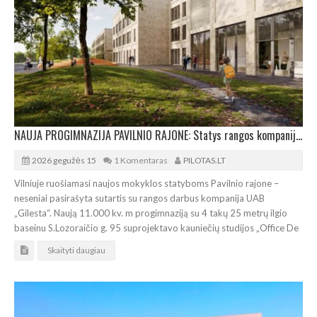
NAUJA PROGIMNAZIJA PAVILNIO RAJONE: Statys rangos kompanija „Gilesta“
2026 gegužės 15
1 Komentaras
PILOTAS.LT
Vilniuje ruošiamasi naujos mokyklos statyboms Pavilnio rajone –
neseniai pasirašyta sutartis su rangos darbus kompanija UAB
„Gilesta“. Naują 11.000 kv. m progimnaziją su 4 takų 25 metrų ilgio
baseinu S.Lozoraičio g. 95 suprojektavo kauniečių studijos „Office De
Skaityti daugiau