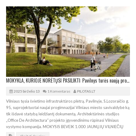
MOKYKLA, KURIOJE NORĖTŲSI PASILIKTI: Pavilnys turės naują progimnaziją
2025 birželio 13
1 Komentaras
PILOTAS.LT
Vilniaus tęsia švietimo infrastruktūros plėtrą. Pavilnyje, S.Lozoraičio g.
95, suprojektuotai naujai progimnazijai Vilniaus miesto savivaldybė ką
tik išdavė statybą leidžiantį dokumentą. Architektūrinės studijos
„Office De Architectura“ projekto įgyvendinimu rūpinasi Vilniaus
vystymo kompanija. MOKYSIS BEVEIK 1.000 JAUNŲJŲ VILNIEČIŲ