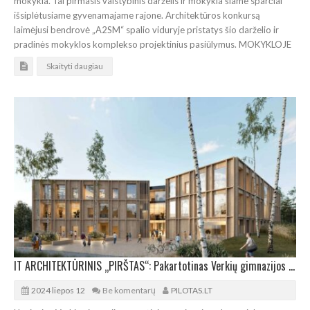
mokykla. Tai pirmasis valstybinis darželis ir mokykla šiame sparčiai
išsiplėtusiame gyvenamajame rajone. Architektūros konkursą
laimėjusi bendrovė „A2SM“ spalio viduryje pristatys šio darželio ir
pradinės mokyklos komplekso projektinius pasiūlymus. MOKYKLOJE
Skaityti daugiau
IT ARCHITEKTŪRINIS „PIRŠTAS“: Pakartotinas Verkių gimnazijos projekto pristatymas
2024 liepos 12
Be komentarų
PILOTAS.LT