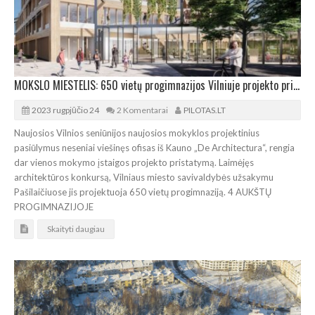
MOKSLO MIESTELIS: 650 vietų progimnazijos Vilniuje projekto pristatymas
2023 rugpjūčio 24
2 Komentarai
PILOTAS.LT
Naujosios Vilnios seniūnijos naujosios mokyklos projektinius
pasiūlymus neseniai viešinęs ofisas iš Kauno „De Architectura“, rengia
dar vienos mokymo įstaigos projekto pristatymą. Laimėjęs
architektūros konkursą, Vilniaus miesto savivaldybės užsakymu
Pašilaičiuose jis projektuoja 650 vietų progimnaziją. 4 AUKŠTŲ
PROGIMNAZIJOJE
Skaityti daugiau