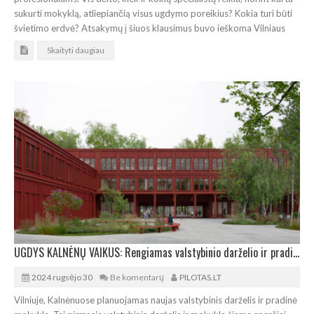
sukurti mokyklą, atliepiančią visus ugdymo poreikius? Kokia turi būti
švietimo erdvė? Atsakymų į šiuos klausimus buvo ieškoma Vilniaus
Skaityti daugiau
UGDYS KALNĖNŲ VAIKUS: Rengiamas valstybinio darželio ir pradinės mokyklos projekto pristatymas
2024 rugsėjo 30
Be komentarų
PILOTAS.LT
Vilniuje, Kalnėnuose planuojamas naujas valstybinis darželis ir pradinė