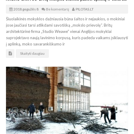
2018 gegužės 8
Be komentarų
PILOTAS.LT
Šiuolaikinės mokyklos dažniausia būna šaltos ir nejaukios, o mokiniai
jose jaučiasi tarsi atlikdami savotišką „mokslo prievolę“. Britų
architektūrinė firma „Studio Weawe“ vienai Anglijos mokyklai
suprojektavo naują lavinimo korpusą, kuris padeda vaikams įsiklausyti
į aplinką, moko savarankiškumo ir
Skaityti daugiau