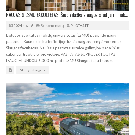
NAUJASIS LSMU FAKULTETAS: Šiuolaikiška slaugos studijų ir mokslo bazė
2024 kovo 6
Be komentarų
PILOTAS.LT
Lietuvos sveikatos mokslų universitetas (LSMU) pasipildė nauju
pastatu – Kauno klinikų teritorijoje ką tik baigtas įrengti modernus
Slaugos fakultetas. Naujasis pastatas suteikė galimybę padalinius
sukoncentruoti vienoje vietoje. PASTATAS SUPROJEKTUOTAS
DAUGIAFUNKCIS 6.000 m² ploto LSMU Slaugos fakultetas su
Skaityti daugiau