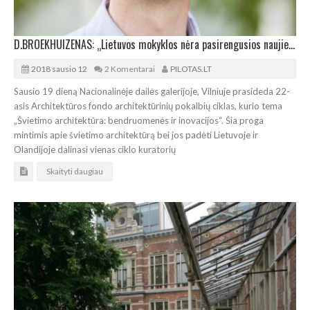
D.BROEKHUIZENAS: „Lietuvos mokyklos nėra pasirengusios naujiems švietimo iššūkiams“
2018 sausio 12
2 Komentarai
PILOTAS.LT
Sausio 19 dieną Nacionalinėje dailės galerijoje, Vilniuje prasideda 22-
asis Architektūros fondo architektūrinių pokalbių ciklas, kurio tema
„Švietimo architektūra: bendruomenės ir inovacijos“. Šia proga
mintimis apie švietimo architektūrą bei jos padėti Lietuvoje ir
Olandijoje dalinasi vienas ciklo kuratorių
Skaityti daugiau