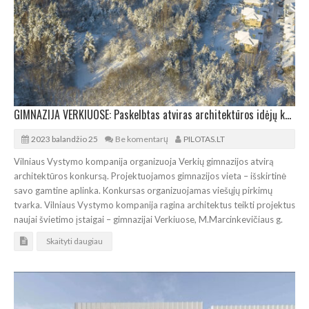
GIMNAZIJA VERKIUOSE: Paskelbtas atviras architektūros idėjų konkursas
2023 balandžio 25
Be komentarų
PILOTAS.LT
Vilniaus Vystymo kompanija organizuoja Verkių gimnazijos atvirą
architektūros konkursą. Projektuojamos gimnazijos vieta – išskirtinė
savo gamtine aplinka. Konkursas organizuojamas viešųjų pirkimų
tvarka. Vilniaus Vystymo kompanija ragina architektus teikti projektus
naujai švietimo įstaigai – gimnazijai Verkiuose, M.Marcinkevičiaus g.
Skaityti daugiau