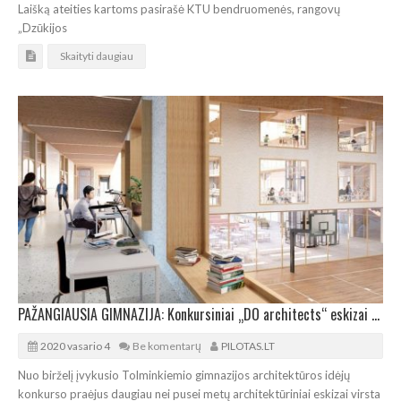
Laišką ateities kartoms pasirašė KTU bendruomenės, rangovų
„Dzūkijos
Skaityti daugiau
PAŽANGIAUSIA GIMNAZIJA: Konkursiniai „DO architects“ eskizai virsta techniniu projektu
2020 vasario 4
Be komentarų
PILOTAS.LT
Nuo birželį įvykusio Tolminkiemio gimnazijos architektūros idėjų
konkurso praėjus daugiau nei pusei metų architektūriniai eskizai virsta