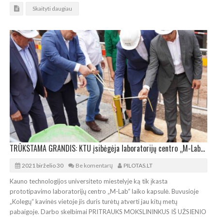
Skaityti daugiau
TRŪKSTAMA GRANDIS: KTU įsibėgėja laboratorijų centro „M-Lab“ statybos
2021 birželio 30
Be komentarų
PILOTAS.LT
Kauno technologijos universiteto miestelyje ką tik įkasta
prototipavimo laboratorijų centro „M-Lab“ laiko kapsulė. Buvusioje
„Kolegų“ kavinės vietoje jis duris turėtų atverti jau kitų metų
pabaigoje. Darbo skelbimai PRITRAUKS MOKSLININKUS IŠ UŽSIENIO