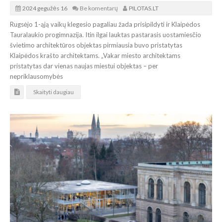
2024 gegužės 16
Be komentarų
PILOTAS.LT
Rugsėjo 1-ąją vaikų klegesio pagaliau žada prisipildyti ir Klaipėdos
Tauralaukio progimnazija. Itin ilgai lauktas pastarasis uostamiesčio
švietimo architektūros objektas pirmiausia buvo pristatytas
Klaipėdos krašto architektams. „Vakar miesto architektams
pristatytas dar vienas naujas miestui objektas – per
nepriklausomybės
Skaityti daugiau