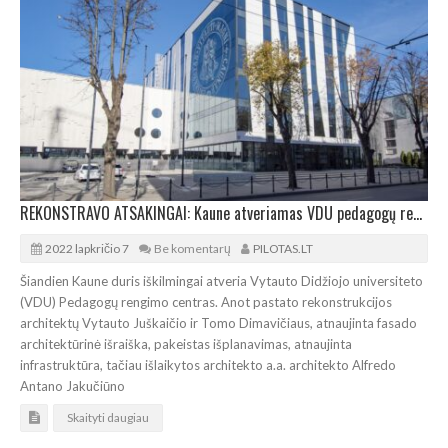
REKONSTRAVO ATSAKINGAI: Kaune atveriamas VDU pedagogų rengimo centras
2022 lapkričio 7
Be komentarų
PILOTAS.LT
Šiandien Kaune duris iškilmingai atveria Vytauto Didžiojo universiteto
(VDU) Pedagogų rengimo centras. Anot pastato rekonstrukcijos
architektų Vytauto Juškaičio ir Tomo Dimavičiaus, atnaujinta fasado
architektūrinė išraiška, pakeistas išplanavimas, atnaujinta
infrastruktūra, tačiau išlaikytos architekto a.a. architekto Alfredo
Antano Jakučiūno
Skaityti daugiau