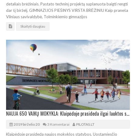
detaliais brėžiniais. Pastato techninį projektą suplanuota baigti rengti
dar šį birželį. GIMNAZIJOS PIEŠINYS VIRSTA BRĖŽINIU Kaip praneša
Vilniaus savivaldybė, Tolminkiemio gimnazijos
Skaityti daugiau
NAUJA 650 VAIKŲ MOKYKLA: Klaipėdoje prasideda ilgai lauktos statybos
2019 birželio 20
3 Komentarai
PILOTAS.LT
Klaipėdoje prasideda naujos mokyklos statybos. Uostamiesčio