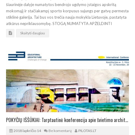
šiaurinėje dalyje numatytos bendrojo ugdymo įstaigos apskritą
mokomąjį ir stačiakampį sporto korpusus sujungs per gatvę permesta
stiklinė galerija. Tai bus vos trečia nauja mokykla Lietuvoje, pastatyta
atkūrus nepriklausomybę. STOGĄ NUMATYTA APŽELDINTI
Skaityti daugiau
POKYČIŲ IŠŠŪKIAI: Tarptautinė konferencija apie švietimo architektūrą
2018 lapkričio 14
Be komentarų
PILOTAS.LT