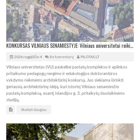
KONKURSAS VILNIAUS SENAMIESTYJE: Vilniaus universitetui reikia pedagogų rengimo centro
2026 rugpjūčio 4
Be komentarų
PILOTAS.LT
Vilniaus universitetas (VU) paskelbė pastatų komplekso ir aplinkos
pritaikymo pedagogų rengimo ir edukologijos doktorantūros
vykdymo reikmėms architektūrinį konkursą. Juo siekiama išrinkti
geriausią architektūrinę idėją, kuri istorinį Vilniaus senamiesčio
pastatų kompleksą, esantį Islandijos g. 3, pritaikytų šiuolaikinėms
studijų,
Skaityti daugiau