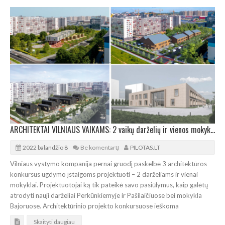
ARCHITEKTAI VILNIAUS VAIKAMS: 2 vaikų darželių ir vienos mokyklos konkursai
2022 balandžio 8
Be komentarų
PILOTAS.LT
Vilniaus vystymo kompanija pernai gruodį paskelbė 3 architektūros
konkursus ugdymo įstaigoms projektuoti – 2 darželiams ir vienai
mokyklai. Projektuotojai ką tik pateikė savo pasiūlymus, kaip galėtų
atrodyti nauji darželiai Perkūnkiemyje ir Pašilaičiuose bei mokykla
Bajoruose. Architektūrinio projekto konkursuose ieškoma
Skaityti daugiau