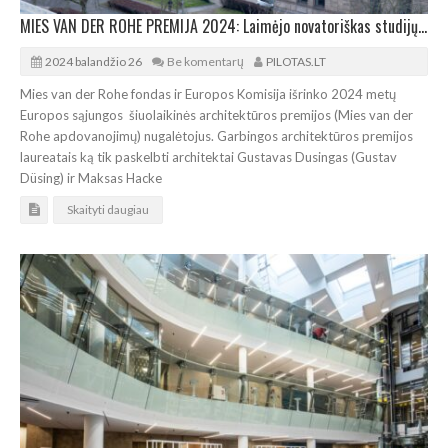
MIES VAN DER ROHE PREMIJA 2024: Laimėjo novatoriškas studijų paviljonas Vokietijoje
2024 balandžio 26
Be komentarų
PILOTAS.LT
Mies van der Rohe fondas ir Europos Komisija išrinko 2024 metų
Europos sąjungos šiuolaikinės architektūros premijos (Mies van der
Rohe apdovanojimų) nugalėtojus. Garbingos architektūros premijos
laureatais ką tik paskelbti architektai Gustavas Dusingas (Gustav
Düsing) ir Maksas Hacke
Skaityti daugiau