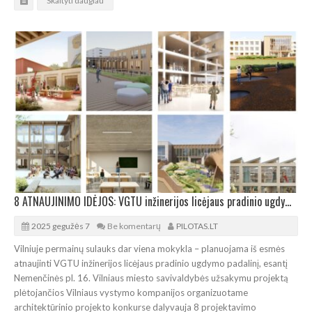
Skaityti daugiau
8 ATNAUJINIMO IDĖJOS: VGTU inžinerijos licėjaus pradinio ugdymo padalinio architektūros konkursas
2025 gegužės 7
Be komentarų
PILOTAS.LT
Vilniuje permainų sulauks dar viena mokykla – planuojama iš esmės
atnaujinti VGTU inžinerijos licėjaus pradinio ugdymo padalinį, esantį
Nemenčinės pl. 16. Vilniaus miesto savivaldybės užsakymu projektą
plėtojančios Vilniaus vystymo kompanijos organizuotame
architektūrinio projekto konkurse dalyvauja 8 projektavimo