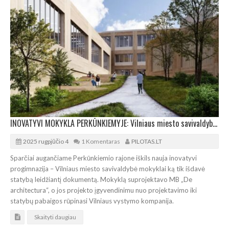
INOVATYVI MOKYKLA PERKŪNKIEMYJE: Vilniaus miesto savivaldybė išdavė leidimą statybai
2025 rugpjūčio 4
1 Komentaras
PILOTAS.LT
Sparčiai augančiame Perkūnkiemio rajone iškils nauja inovatyvi
progimnazija – Vilniaus miesto savivaldybė mokyklai ką tik išdavė
statybą leidžiantį dokumentą. Mokyklą suprojektavo MB „De
architectura“, o jos projekto įgyvendinimu nuo projektavimo iki
statybų pabaigos rūpinasi Vilniaus vystymo kompanija.
Skaityti daugiau