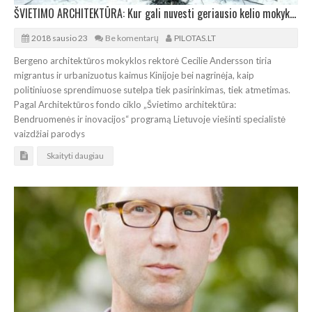
ŠVIETIMO ARCHITEKTŪRA: Kur gali nuvesti geriausio kelio mokyklai paieškos?
2018 sausio 23
Be komentarų
PILOTAS.LT
Bergeno architektūros mokyklos rektorė Cecilie Andersson tiria
migrantus ir urbanizuotus kaimus Kinijoje bei nagrinėja, kaip
politiniuose sprendimuose sutelpa tiek pasirinkimas, tiek atmetimas.
Pagal Architektūros fondo ciklo „Švietimo architektūra:
Bendruomenės ir inovacijos“ programą Lietuvoje viešinti specialistė
vaizdžiai parodys
Skaityti daugiau