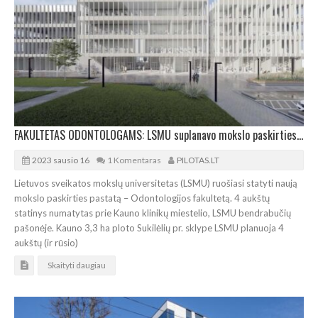
FAKULTETAS ODONTOLOGAMS: LSMU suplanavo mokslo paskirties pastato statybą
2023 sausio 16
1 Komentaras
PILOTAS.LT
Lietuvos sveikatos mokslų universitetas (LSMU) ruošiasi statyti naują
mokslo paskirties pastatą – Odontologijos fakultetą. 4 aukštų
statinys numatytas prie Kauno klinikų miestelio, LSMU bendrabučių
pašonėje. Kauno 3,3 ha ploto Sukilėlių pr. sklype LSMU planuoja 4
aukštų (ir rūsio)
Skaityti daugiau