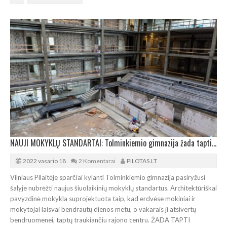
NAUJI MOKYKLŲ STANDARTAI: Tolminkiemio gimnazija žada tapti bendruomenės centru
2022 vasario 18
2 Komentarai
PILOTAS.LT
Vilniaus Pilaitėje sparčiai kylanti Tolminkiemio gimnazija pasiryžusi
šalyje nubrėžti naujus šiuolaikinių mokyklų standartus. Architektūriškai
pavyzdinė mokykla suprojektuota taip, kad erdvėse mokiniai ir
mokytojai laisvai bendrautų dienos metu, o vakarais ji atsivertų
bendruomenei, taptų traukiančiu rajono centru. ŽADA TAPTI