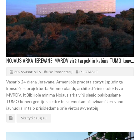
NOJAUS ARKA JEREVANE: MVRDV virš tarpeklio kabina TUMO konvergencijos centrą
2026 vasario 26
Be komentarų
PILOTAS.LT
Vasario 24 dieną Jerevane, Armėnijoje pradėta statyti įspūdinga
konsolė, suprojektuota žinomo olandų architektūrinio kolektyvo
MVRDV. It Biblijoje minima Nojaus arka virš slėnio pakibusiame
TUMO konvergencijos centre bus nemokamai lavinami Jerevano
jaunuoliai ir taip prisidedama prie vietos gyventojų
Skaityti daugiau