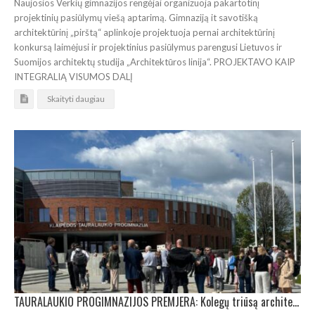
Naujosios Verkių gimnazijos rengėjai organizuoja pakartotinį
projektinių pasiūlymų viešą aptarimą. Gimnaziją it savotišką
architektūrinį „pirštą“ aplinkoje projektuoja pernai architektūrinį
konkursą laimėjusi ir projektinius pasiūlymus parengusi Lietuvos ir
Suomijos architektų studija „Architektūros linija“. PROJEKTAVO KAIP
INTEGRALIĄ VISUMOS DALĮ
Skaityti daugiau
TAURALAUKIO PROGIMNAZIJOS PREMJERA: Kolegų triūsą architektai vertino pirmieji