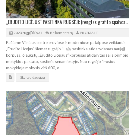
„ERUDITO LICĖJUS“ PASITINKA RUGSĖJĮ: Įrengtas grafito spalvos mokyklos korpusas
2023 rugpjūčio 31
Be komentarų
PILOTAS.LT
Pačiame Vilniaus centre erdviose ir moderniose patalpose veikiantis
„Erudito Licėjus“ šiemet rugsėjo 1-ąją pasitinka atidarydamas naująjį
korpusą. 6 aukštų „Erudito Licėjaus“ korpusas atidarytas šalia pirmojo
mokyklos pastato, sostinės senamiestyje. Nuo rugsėjo 1-osios
mokykloje mokysis virš 600, o
Skaityti daugiau