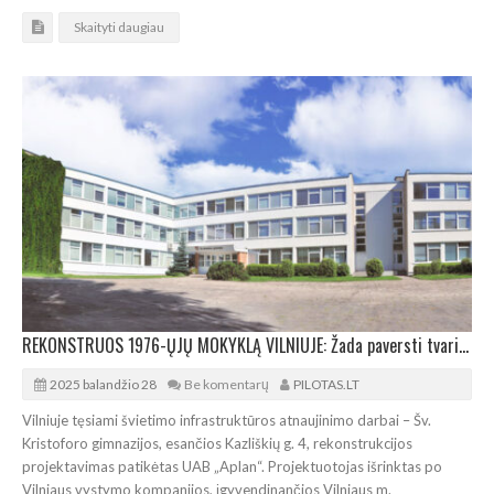
Skaityti daugiau
REKONSTRUOS 1976-ŲJŲ MOKYKLĄ VILNIUJE: Žada paversti tvaria ir erdvia
2025 balandžio 28
Be komentarų
PILOTAS.LT
Vilniuje tęsiami švietimo infrastruktūros atnaujinimo darbai – Šv.
Kristoforo gimnazijos, esančios Kazliškių g. 4, rekonstrukcijos
projektavimas patikėtas UAB „Aplan“. Projektuotojas išrinktas po
Vilniaus vystymo kompanijos, įgyvendinančios Vilniaus m.