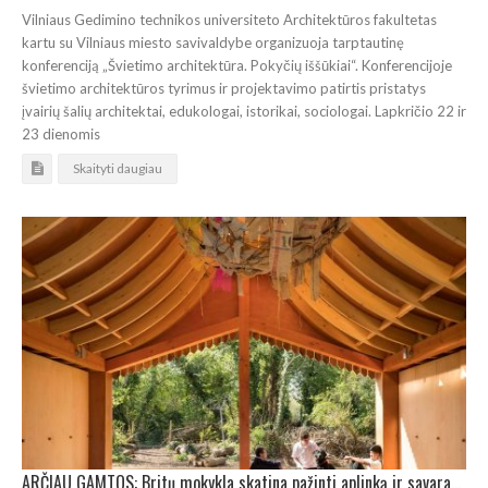
Vilniaus Gedimino technikos universiteto Architektūros fakultetas
kartu su Vilniaus miesto savivaldybe organizuoja tarptautinę
konferenciją „Švietimo architektūra. Pokyčių iššūkiai“. Konferencijoje
švietimo architektūros tyrimus ir projektavimo patirtis pristatys
įvairių šalių architektai, edukologai, istorikai, sociologai. Lapkričio 22 ir
23 dienomis
Skaityti daugiau
ARČIAU GAMTOS: Britų mokykla skatina pažinti aplinką ir savarankiškumą