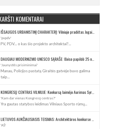
KARŠTI KOMENTARAI
IŠSAUGOS URBANISTINĮ CHARAKTERĮ: Vilniuje pradėtas Jogailos gatvės remontas
'pvpdv'
PV, PDV... o kas šio projekto architektai?...
DAUGIAU MODERNIZMO UNESCO SĄRAŠE: Išviso papildė 25 nauji paveldo objektai
'Jaunystės prisiminimai'
Manau, Policijos pastatą Giraitės gatvėje buvo galima
taip...
KONGRESŲ CENTRAS VILNIUJE: Konkursą laimėjo Aurimas Syrusas su „IMPLMNT architects“
'Kam dar vienas Kongresų centras?'
Yra gautas statybos leidimas Vilniaus Sporto rūmų...
LIETUVOS AUKČIAUSIASIS TEISMAS: Architektūros konkurse varžosi 8 rekonstrukcijos vizijos
'AŠ'