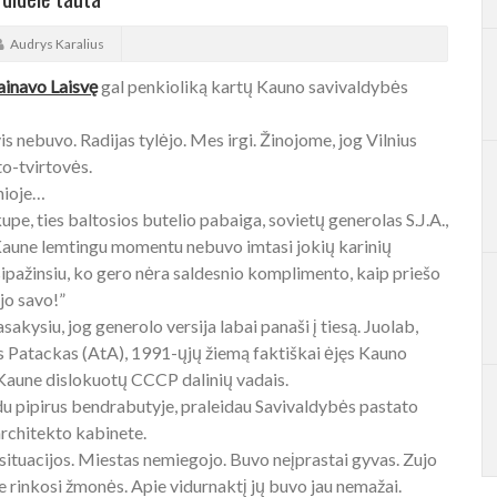
Audrys Karalius
ainavo Laisvę
gal penkioliką kartų Kauno savivaldybės
vis nebuvo. Radijas tylėjo. Mes irgi. Žinojome, jog Vilnius
to-tvirtovės.
nioje…
e, ties baltosios butelio pabaiga, sovietų generolas S.J.A.,
l Kaune lemtingu momentu nebuvo imtasi jokių karinių
ipažinsiu, ko gero nėra saldesnio komplimento, kaip priešo
ėjo savo!”
akysiu, jog generolo versija labai panaši į tiesą. Juolab,
das Patackas (AtA), 1991-ųjų žiemą faktiškai ėjęs Kauno
, Kaune dislokuotų CCCP dalinių vadais.
 du pipirus bendrabutyje, praleidau Savivaldybės pastato
architekto kabinete.
i situacijos. Miestas nemiegojo. Buvo neįprastai gyvas. Zujo
je rinkosi žmonės. Apie vidurnaktį jų buvo jau nemažai.