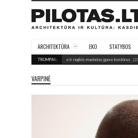
ARCHITEKTŪRA
EKO
STATYBOS
E FINIŠO: Šiaulių futbolo ir regbio maniežas įgavo kontūrus
TRUMPAI :
(2026 rugpjūč
VARPINĖ