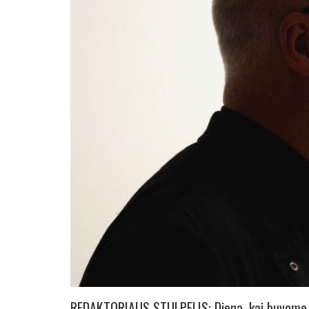
REDAKTORIAUS STULPELIS: Diena, kai buvome 