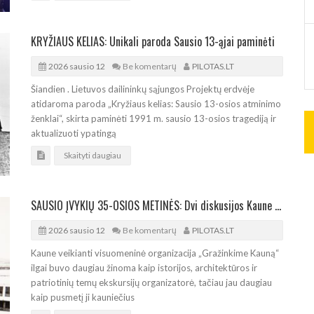
KRYŽIAUS KELIAS: Unikali paroda Sausio 13-ąjai paminėti
2026 sausio 12
Be komentarų
PILOTAS.LT
Šiandien . Lietuvos dailininkų sąjungos Projektų erdvėje
atidaroma paroda „Kryžiaus kelias: Sausio 13-osios atminimo
ženklai“, skirta paminėti 1991 m. sausio 13-osios tragediją ir
aktualizuoti ypatingą
Skaityti daugiau
SAUSIO ĮVYKIŲ 35-OSIOS METINĖS: Dvi diskusijos Kaune su istorinės datos žinovais
2026 sausio 12
Be komentarų
PILOTAS.LT
Kaune veikianti visuomeninė organizacija „Gražinkime Kauną“
ilgai buvo daugiau žinoma kaip istorijos, architektūros ir
patriotinių temų ekskursijų organizatorė, tačiau jau daugiau
kaip pusmetį ji kauniečius