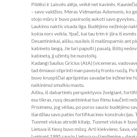
Pildėsi ir Laisvės alėja, veikė net kavinės. Kaunieč
– savo valdžios. Meras Vidmantas Adomonis, ko gero,
stojo mūru ir buvo pasiruošę aukoti savo gyvybes
Laukimo naktis visada ilga. Budėjimo nežinioje naktis
kokia nors veikla. Ypač, kai tau trim ir jūra iš esmės 
Desantininkai, aišku, nusileis iš malūnsparnio ant 
kabineto langą. Jie turi papulti į pasalą. Būtų ned
kabinetą, jį užimtų be nuostolių.
Kadangi Saulius Gricius (AtA) (vicemeras, vadovav
tad ėmiausi stiprinti man pavestą fronto ruožą. Po k
buvo kruopščiai aprūpintas savadarbe inžinerine fo
naikinimui smulkiu mastu.
Aišku, iš dabartinės perspektyvos žvelgiant, fortifi
esu tikras, rusų desantininkai tuo filmu kaučinti ne
Prisimenu, jog vėliau, po poros sausio budėjimo sava
išardžiau savo paties fortifikacines konstrukcijas. 
Tuomet viskas atrodė kitaip. Tuomet viskas ir buvo
Lietuva iš tiesų buvo mūsų. Arti kiekvieno. Sava, vi
Lyginant 1991 sausio Lietuvą su šiandienine – daug 