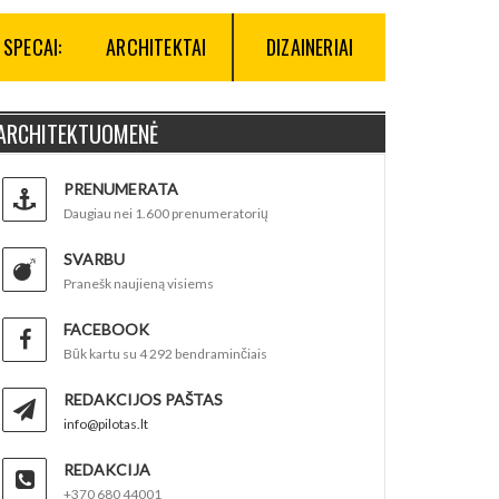
SPECAI:
ARCHITEKTAI
DIZAINERIAI
ARCHITEKTUOMENĖ
PRENUMERATA
Daugiau nei 1.600 prenumeratorių
SVARBU
Pranešk naujieną visiems
FACEBOOK
Būk kartu su 4 292 bendraminčiais
REDAKCIJOS PAŠTAS
info@pilotas.lt
REDAKCIJA
+370 680 44001