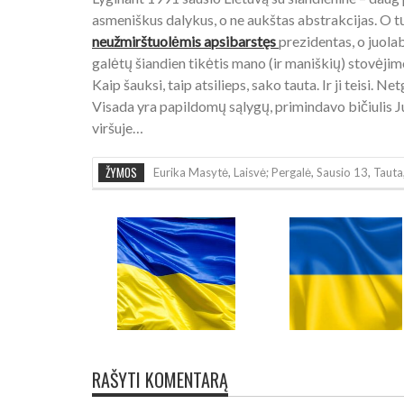
asmeniškus dalykus, o ne aukštas abstrakcijas. O tų
neužmirštuolėmis apsibarstęs
prezidentas, o juola
galėtų šiandien tikėtis mano (ir maniškių) stovėjimo
Kaip šauksi, taip atsilieps, sako tauta. Ir ji teisi. N
Visada yra papildomų sąlygų, primindavo bičiulis Jur
viršuje…
ŽYMOS
Eurika Masytė
,
Laisvė; Pergalė
,
Sausio 13
,
Tauta
RAŠYTI KOMENTARĄ