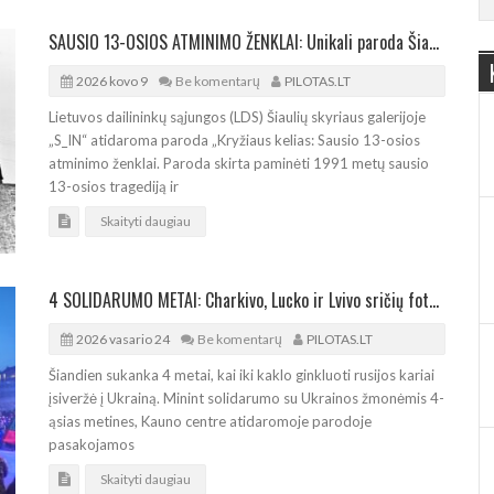
SAUSIO 13-OSIOS ATMINIMO ŽENKLAI: Unikali paroda Šiauliuose
2026 kovo 9
Be komentarų
PILOTAS.LT
Lietuvos dailininkų sąjungos (LDS) Šiaulių skyriaus galerijoje
„S_IN“ atidaroma paroda „Kryžiaus kelias: Sausio 13-osios
atminimo ženklai. Paroda skirta paminėti 1991 metų sausio
13-osios tragediją ir
Skaityti daugiau
4 SOLIDARUMO METAI: Charkivo, Lucko ir Lvivo sričių fotoistorijos Kaune
2026 vasario 24
Be komentarų
PILOTAS.LT
Šiandien sukanka 4 metai, kai iki kaklo ginkluoti rusijos kariai
įsiveržė į Ukrainą. Minint solidarumo su Ukrainos žmonėmis 4-
ąsias metines, Kauno centre atidaromoje parodoje
pasakojamos
Skaityti daugiau