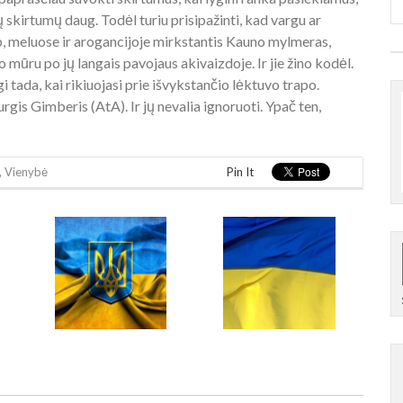
 skirtumų daug. Todėl turiu prisipažinti, kad vargu ar
b, meluose ir arogancijoje mirkstantis Kauno mylmeras,
 mūru po jų langais pavojaus akivaizdoje. Ir jie žino kodėl.
etgi tada, kai rikiuojasi prie išvykstančio lėktuvo trapo.
gis Gimberis (AtA). Ir jų nevalia ignoruoti. Ypač ten,
,
Vienybė
Pin It