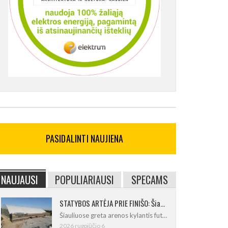
PASIDALINTI NAUJIENA
NAUJAUSI
POPULIARIAUSI
SPECAMS
STATYBOS ARTĖJA PRIE FINIŠO: Šiaulių futbolo ir regbio maniežas įgavo kontūrus
Šiauliuose greta arenos kylantis futbolo
2026 rugpjūčio 6