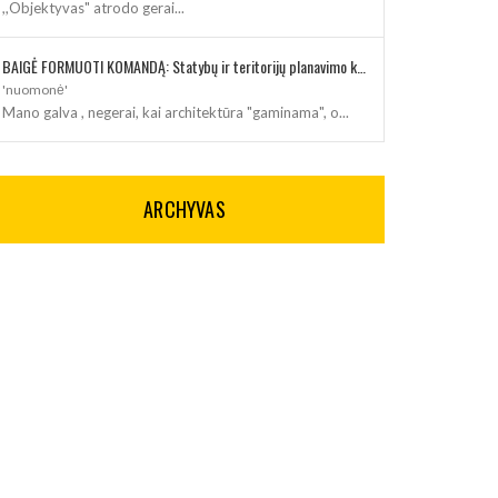
,,Objektyvas" atrodo gerai...
BAIGĖ FORMUOTI KOMANDĄ: Statybų ir teritorijų planavimo klausimus kuruos architektė
'nuomonė'
Mano galva , negerai, kai architektūra "gaminama", o...
ARCHYVAS