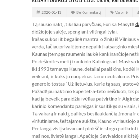
2020-01-13
Be Komentarų
Varpinė
Tą sausio naktį, tiksliau paryčiais, Eurika Masytė
d
didžiojoje salėje, spengiant viltingai tylai.
Įrašas sukosi it begalinė mantra, o žinių iš Vilniaus 
verda, tačiau privalėjome nepalikti atsarginio mies
Kaunas įtempęs raumenis laukė kankinančioje neži
Po dešimties metų traukinio Kaliningrad-Maskva kup
iki 1993 tarnavęs Kaune, detaliai paaiškins, kodė
veiksmų ir koks jo nuopelnas tame neutralume. Pris
generolo tostas “Už lietuvius, kurie tą sausį atstov
Pažadėjau naktinio kupe tet-a-teto neišduoti, tik pas
kad ją beveik paraidžiui vėliau patvirtino ir Algir
karinio komendanto pareigas ir susitikęs su visais
Tą vakarą ir naktį, palikęs besilaukiančią žmoną ir
viršutiniame, šeštajame aukšte, Kauno vyriausiojo 
Per langą vis lįsdavau ant plokščio stogo patikrint
mašinos, švietė langai. Apačioje, Savivaldos aikštė