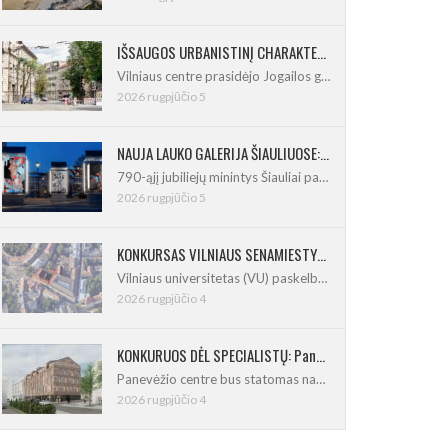
IŠSAUGOS URBANISTINĮ CHARAKTERĮ: Vilniuje pradėtas Jogailos gatvės remontas
Vilniaus centre prasidėjo Jogailos gatvės
2026 rugpjūčio 5
NAUJA LAUKO GALERIJA ŠIAULIUOSE: Pirmoje ekspozicijoje – Eduardo Juchnevičiaus kūryba
790-ąjį jubiliejų minintys Šiauliai pasipildo
2026 rugpjūčio 5
KONKURSAS VILNIAUS SENAMIESTYJE: Vilniaus universitetui reikia pedagogų rengimo centro
Vilniaus universitetas (VU) paskelbė pastatų
2026 rugpjūčio 4
KONKURUOS DĖL SPECIALISTŲ: Panevėžio centre iškils naujas 21 būsto namas
Panevėžio centre bus statomas naujas
2026 rugpjūčio 4