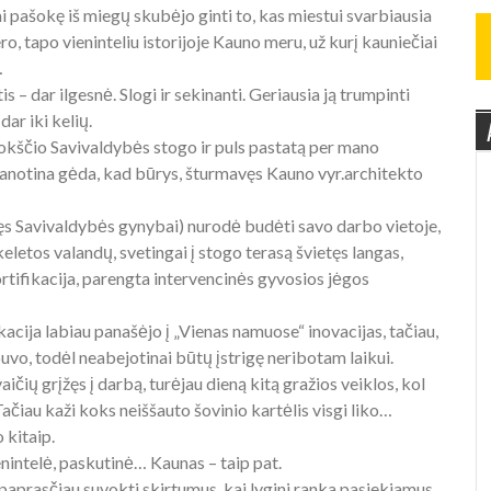
iai pašokę iš miegų skubėjo ginti to, kas miestui svarbiausia
 tapo vieninteliu istorijoje Kauno meru, už kurį kauniečiai
…
 – dar ilgesnė. Slogi ir sekinanti. Geriausia ją trumpinti
dar iki kelių.
plokščio Savivaldybės stogo ir puls pastatą per mano
ovanotina gėda, kad būrys, šturmavęs Kauno vyr.architekto
ęs Savivaldybės gynybai) nurodė budėti savo darbo vietoje,
eletos valandų, svetingai į stogo terasą švietęs langas,
rtifikacija, parengta intervencinės gyvosios jėgos
kacija labiau panašėjo į „Vienas namuose“ inovacijas, tačiau,
buvo, todėl neabejotinai būtų įstrigę neribotam laikui.
ičių grįžęs į darbą, turėjau dieną kitą gražios veiklos, kol
Tačiau kaži koks neiššauto šovinio kartėlis visgi liko…
 kitaip.
enintelė, paskutinė… Kaunas – taip pat.
paprasčiau suvokti skirtumus, kai lygini ranka pasiekiamus,