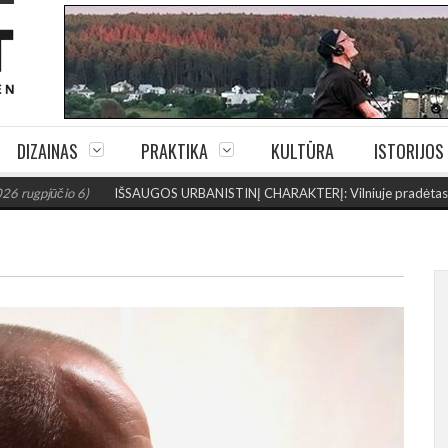
DIZAINAS
PRAKTIKA
KULTŪRA
ISTORIJOS
io 6)
IŠSAUGOS URBANISTINĮ CHARAKTERĮ: Vilniuje pradėtas Jogailos g