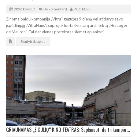
2026 kovo 31
Be komentarų
PILOTAS.LT
Žinoma baldų kompanija „Vitra“ gegužės 9 dieną vėl atidarys savo
įspūdingąjį „VitraHaus“, suprojektuota šveicarų architektų „Herzog &
de Meuron“. Tai dar vienas pretekstas šiemet aplankyti
Skaityti daugiau
GRIAUNAMAS „EIGULIŲ“ KINO TEATRAS: Suplanuoti du trikampio plano daugiabučiai