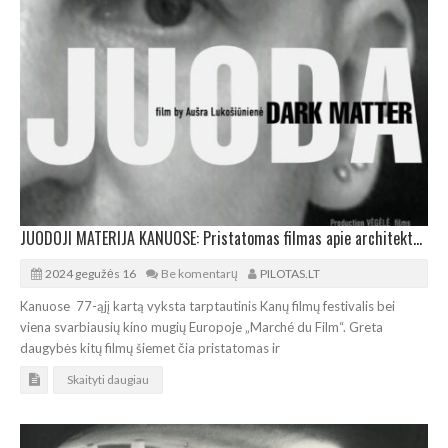
JUODOJI MATERIJA KANUOSE: Pristatomas filmas apie architektą vizionierių Valdą Ozarinską
2024 gegužės 16
Be komentarų
PILOTAS.LT
Kanuose 77-ąjį kartą vyksta tarptautinis Kanų filmų festivalis bei
viena svarbiausių kino mugių Europoje „Marché du Film“. Greta
daugybės kitų filmų šiemet čia pristatomas ir
Skaityti daugiau