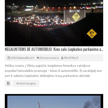
NEGALINTIEMS BE AUTOMOBILIO: Kino salė Liepkalnio parkavimo aikštelėje
2023 balandžio 21
Be komentarų
PILOTAS.LT
Atšilus orams, į Vilnių sugrįžta Jungtinėse Amerikos valstijose
populiari laisvalaikio pramoga – kinas iš automobilio. Šį savaitgalį nuo
pat 4-adienio Liepkalnio slidinėjimo trasų parkavimo aikštelė
Skaityti daugiau