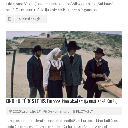
atidaroma Vokietijos menininkės Janos Wilsky paroda „Sukimasis
ratu“. Tai meninė refleksija apie ciklišką meno ir gamtos
Skaityti daugiau
KINO KULTŪROS LOBIS: Europos kino akademija nusilenkė Kuršių nerijai
2025 balandžio 17
Be komentarų
PILOTAS.LT
Europos kino akademija paskelbė papildžiusi Europos kino kultūros
lobių (Treasures of European Film Culture) sąrašą dar vienuolika