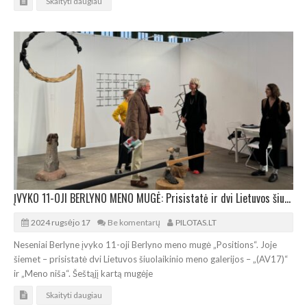
Skaityti daugiau
ĮVYKO 11-OJI BERLYNO MENO MUGĖ: Prisistatė ir dvi Lietuvos šiuolaikinio meno galerijos
2024 rugsėjo 17
Be komentarų
PILOTAS.LT
Neseniai Berlyne įvyko 11-oji Berlyno meno mugė „Positions“. Joje
šiemet – prisistatė dvi Lietuvos šiuolaikinio meno galerijos – „(AV17)“
ir „Meno niša“. Šeštąjį kartą mugėje
Skaityti daugiau