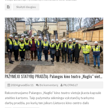
Skaityti daugiau
PAŽYMĖJO STATYBŲ PRADŽIĄ: Palangos kino teatro „Naglis“ vietoje kuriasi filmoteka
2024 gruodžio 11
Be komentarų
PILOTAS.LT
Rekonstruojamo Palangos „Naglio“ kino teatro vietoje įkasta kapsulė
ateities kartoms. Taip pažymėta sėkminga vykstančių tvarkymo
darbų pradžia, po kurių ten įsikurs Lietuvos kino centro dalis