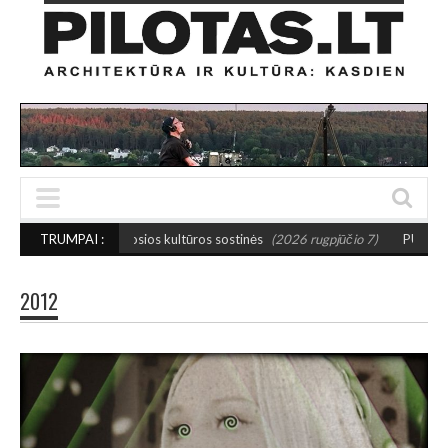
žosios kultūros sostinės
TRUMPAI :
(2026 rugpjūčio 7)
PUSIAUSVYROS AKTAS SANT
2012