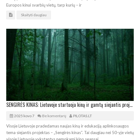
Europos kinui svarbių vietų, tarp kurių – ir
Skaityti daugiau
SENGIRĖS KINAS: Lietuvoje startuoja kiną ir gamtą siejantis projektas
2025 kovo 7
Be komentarų
PILOTAS.LT
Visoje Lietuvoje pradedamas naujas kiną ir edukaciją aplinkosaugos
tema siejantis projektas – „Sengirės kinas“. Tai daugiau nei 50-yje vietų
visoje Lietuvoje vykstantys nemokami kino seansai.