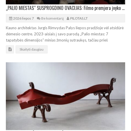
„PALIO MIESTAS“ SUSPROGDINO OVACIJAS: Filmo premjera įvyko sausakimšoje salėje
2026 liepos 7
Be komentarų
PILOTAS.LT
Kauno architektas Jurgis Rimvydas Palys liepos pradžioje vėl atsidūrė
dėmesio centre. 2023-aisiais į savo parodą „Palio miestas: 7
tapatybės dimensijos“ minias žmonių sutraukęs, tačiau prieš
Skaityti daugiau