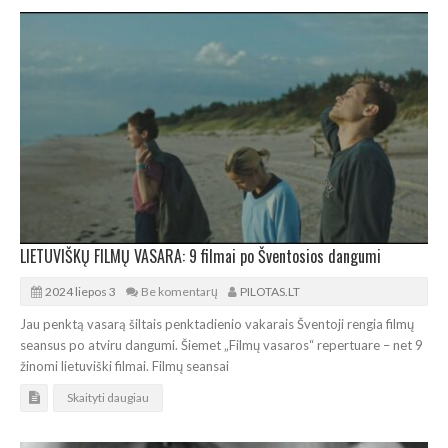
LIETUVIŠKŲ FILMŲ VASARA: 9 filmai po Šventosios dangumi
2024 liepos 3
Be komentarų
PILOTAS.LT
Jau penktą vasarą šiltais penktadienio vakarais Šventoji rengia filmų
seansus po atviru dangumi. Šiemet „Filmų vasaros“ repertuare – net 9
žinomi lietuviški filmai. Filmų seansai
Skaityti daugiau