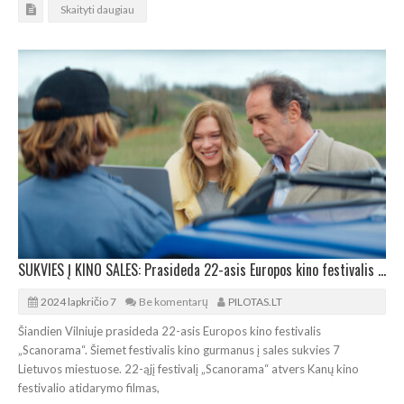
Skaityti daugiau
SUKVIES Į KINO SALES: Prasideda 22-asis Europos kino festivalis „Scanorama“
2024 lapkričio 7
Be komentarų
PILOTAS.LT
Šiandien Vilniuje prasideda 22-asis Europos kino festivalis
„Scanorama“. Šiemet festivalis kino gurmanus į sales sukvies 7
Lietuvos miestuose. 22-ąjį festivalį „Scanorama“ atvers Kanų kino
festivalio atidarymo filmas,