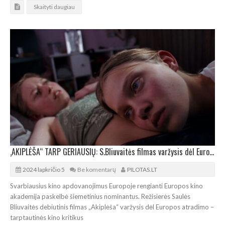
Skaityti daugiau
‚AKIPLĖŠA“ TARP GERIAUSIŲ: S.Bliuvaitės filmas varžysis dėl Europos atradimo apdovanojimo
2024 lapkričio 5
Be komentarų
PILOTAS.LT
Svarbiausius kino apdovanojimus Europoje rengianti Europos kino
akademija paskelbė šiemetinius nominantus. Režisierės Saulės
Bliuvaitės debiutinis filmas „Akiplėša“ varžysis dėl Europos atradimo –
tarptautinės kino kritikus