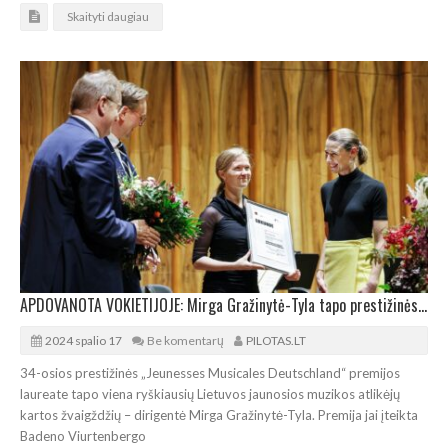
Skaityti daugiau
APDOVANOTA VOKIETIJOJE: Mirga Gražinytė-Tyla tapo prestižinės premijos laureate
2024 spalio 17
Be komentarų
PILOTAS.LT
34-osios prestižinės „Jeunesses Musicales Deutschland“ premijos
laureate tapo viena ryškiausių Lietuvos jaunosios muzikos atlikėjų
kartos žvaigždžių – dirigentė Mirga Gražinytė-Tyla. Premija jai įteikta
Badeno Viurtenbergo