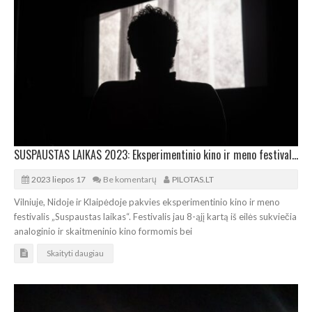
SUSPAUSTAS LAIKAS 2023: Eksperimentinio kino ir meno festivalis gilinsis į terpes
2023 liepos 17
Be komentarų
PILOTAS.LT
Vilniuje, Nidoje ir Klaipėdoje pakvies eksperimentinio kino ir meno
festivalis „Suspaustas laikas“. Festivalis jau 8-ąjį kartą iš eilės sukviečia
analoginio ir skaitmeninio kino formomis bei
Skaityti daugiau