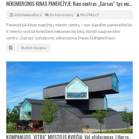
NEKOMERCINIS KINAS PANEVĖŽYJE: Kino centras „Garsas“ tęs veiklą „Stasys Museum“ komplekse
2026 balandžio 2
Be komentarų
PILOTAS.LT
Panevėžyje kinas sugrįžta į miesto centrą – nuo šiandien panevėžiečiai
ir miesto svečiai kviečiami nekomercinį kiną žiūrėti naujose kino
centro „Garsas“ patalpose, įsikūrusiose Stasio Eidrigevičiaus
Skaityti daugiau
KOMPANIJOS „VITRA“ MIESTELIS KVIEČIA: Vėl atidaromas J.Herzogo ir P. de Meurono „VitraHaus“