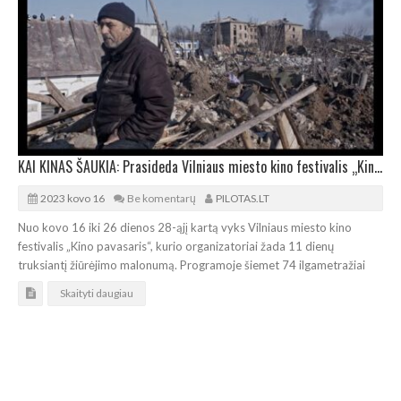
KAI KINAS ŠAUKIA: Prasideda Vilniaus miesto kino festivalis „Kino pavasaris“
2023 kovo 16
Be komentarų
PILOTAS.LT
Nuo kovo 16 iki 26 dienos 28-ąjį kartą vyks Vilniaus miesto kino
festivalis „Kino pavasaris“, kurio organizatoriai žada 11 dienų
truksiantį žiūrėjimo malonumą. Programoje šiemet 74 ilgametražiai
Skaityti daugiau