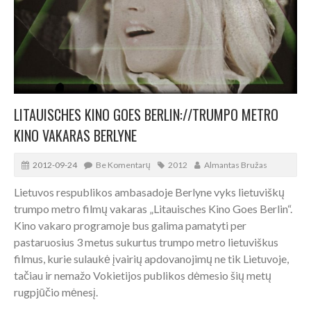
LITAUISCHES KINO GOES BERLIN://TRUMPO METRO
KINO VAKARAS BERLYNE
2012-09-24
Be Komentarų
2012
Almantas Bružas
Lietuvos respublikos ambasadoje Berlyne vyks lietuviškų
trumpo metro filmų vakaras „Litauisches Kino Goes Berlin“.
Kino vakaro programoje bus galima pamatyti per
pastaruosius 3 metus sukurtus trumpo metro lietuviškus
filmus, kurie sulaukė įvairių apdovanojimų ne tik Lietuvoje,
tačiau ir nemažo Vokietijos publikos dėmesio šių metų
rugpjūčio mėnesį.