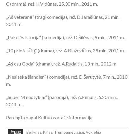
C (drama), rež. K.Vidūnas, 25.30 min., 2011 m.
„Aš veteranė“ (tragikomedija), rež. D.Jarašiūnas, 21 min.,
2011 m.
„Pakelės istorija“ (komedija), rež. D.Šilėnas, 9 min., 2011 m.
„10 priežasčių“ (drama), rež. A.Blaževičius, 29 min, 2011 m.
„Aš esu Goda“ (drama), rež. A.Rudaitis, 13 min., 2012 m.
„Nesiseka šiandien“ (komedija), rež. D.Šarutytė, 7 min., 2010
m.
„Super M nuotykiai“ (parodija), rež. A.Eimulis, 6.20 min.,
2011 m.
Parengta pagal Kultūros atašė informaciją.
ŽYMOS
Berlynas
,
Kinas
,
Trumpametražiai
,
Vokietija