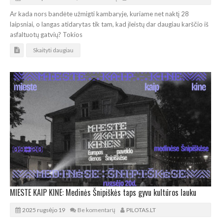
Ar kada nors bandėte užmigti kambaryje, kuriame net naktį 28
laipsniai, o langas atidarytas tik tam, kad įleistų dar daugiau karščio iš
asfaltuotų gatvių? Tokios
Skaityti daugiau
MIESTE KAIP KINE: Medinės Šnipiškės taps gyvu kultūros lauku
2025 rugsėjo 19
Be komentarų
PILOTAS.LT