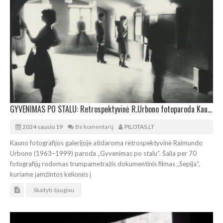
GYVENIMAS PO STALU: Retrospektyvinė R.Urbono fotoparoda Kauno fotografijos galerijoje
2024 sausio 19
Be komentarų
PILOTAS.LT
Kauno fotografijos galerijoje atidaroma retrospektyvinė Raimundo
Urbono (1963–1999) paroda „Gyvenimas po stalu“. Šalia per 70
fotografijų rodomas trumpametražis dokumentinis filmas „Sepija“,
kuriame įamžintos kelionės į
Skaityti daugiau