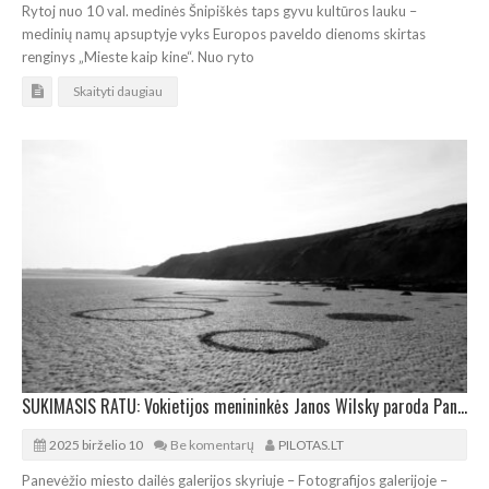
Rytoj nuo 10 val. medinės Šnipiškės taps gyvu kultūros lauku –
medinių namų apsuptyje vyks Europos paveldo dienoms skirtas
renginys „Mieste kaip kine“. Nuo ryto
Skaityti daugiau
SUKIMASIS RATU: Vokietijos menininkės Janos Wilsky paroda Panevėžyje
2025 birželio 10
Be komentarų
PILOTAS.LT
Panevėžio miesto dailės galerijos skyriuje – Fotografijos galerijoje –