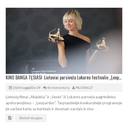
KINO BANGA TĘSIASI: Lietuviai parsiveža Lokarno festivalio „Leopardus“
2024 rugpjūčio 19
Be komentarų
PILOTAS.LT
Lietuvių filmai „Akiplėša“ ir „Sesės“ iš Lokarno parveža pagrindinius
apdovanojimus – „Leopardus“. Tarptautinėje konkursinėje programoje
jie varžėsi kartu su kūriniais ir žinomais vardais iš viso
Skaityti daugiau