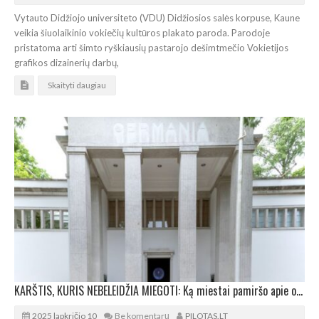
Vytauto Didžiojo universiteto (VDU) Didžiosios salės korpuse, Kaune
veikia šiuolaikinio vokiečių kultūros plakato paroda. Parodoje
pristatoma arti šimto ryškiausių pastarojo dešimtmečio Vokietijos
grafikos dizainerių darbų,
Skaityti daugiau
KARŠTIS, KURIS NEBELEIDŽIA MIEGOTI: Ką miestai pamiršo apie orą, vėją ir pavėsį
2025 lapkričio 10
Be komentarų
PILOTAS.LT