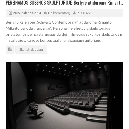
PEREINAMOS BŪSENOS SKULPTŪROJE: Berlyne atidaroma Rimanto Milkinto paroda „Tarpsniai“
2026 balandžio 14
Be komentarų
PILOTAS.LT
Berlyno galerijoje „Schwarz Contemporary“ atidaroma Rimanto
Milkinto paroda „Tarpsniai“. Personalinėje lietuvių skulptoriaus
pristatomos per pastaruosius du dešimtmečius sukurtos skulptūros ir
instaliacijos, kuriose konceptualiai analizuojami autoriaus
Skaityti daugiau