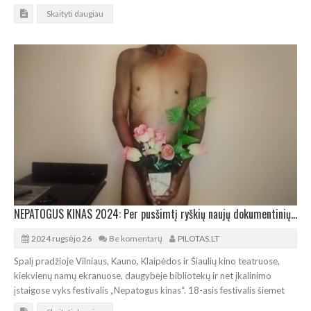
Skaityti daugiau
NEPATOGUS KINAS 2024: Per pusšimtį ryškių naujų dokumentinių filmų
2024 rugsėjo 26
Be komentarų
PILOTAS.LT
Spalį pradžioje Vilniaus, Kauno, Klaipėdos ir Šiaulių kino teatruose,
kiekvienų namų ekranuose, daugybėje bibliotekų ir net įkalinimo
įstaigose vyks festivalis „Nepatogus kinas“. 18-asis festivalis šiemet