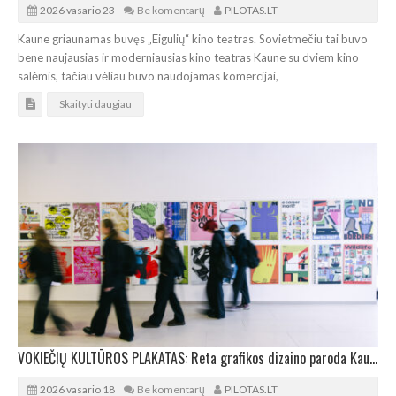
2026 vasario 23
Be komentarų
PILOTAS.LT
Kaune griaunamas buvęs „Eigulių“ kino teatras. Sovietmečiu tai buvo
bene naujausias ir moderniausias kino teatras Kaune su dviem kino
salėmis, tačiau vėliau buvo naudojamas komercijai,
Skaityti daugiau
VOKIEČIŲ KULTŪROS PLAKATAS: Reta grafikos dizaino paroda Kaune
2026 vasario 18
Be komentarų
PILOTAS.LT