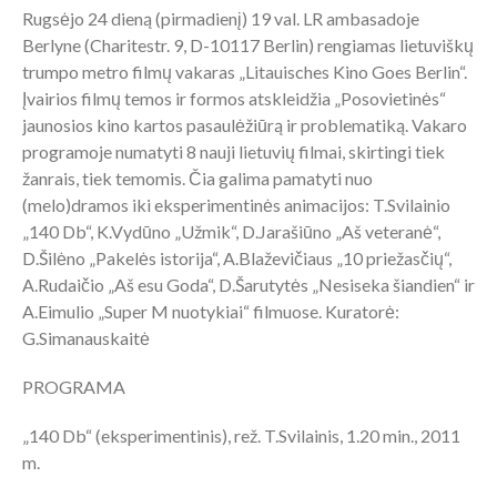
Rugsėjo 24 dieną (pirmadienį) 19 val. LR ambasadoje
Berlyne (Charitestr. 9, D-10117 Berlin) rengiamas lietuviškų
trumpo metro filmų vakaras „Litauisches Kino Goes Berlin“.
Įvairios filmų temos ir formos atskleidžia „Posovietinės“
jaunosios kino kartos pasaulėžiūrą ir problematiką. Vakaro
programoje numatyti 8 nauji lietuvių filmai, skirtingi tiek
žanrais, tiek temomis. Čia galima pamatyti nuo
(melo)dramos iki eksperimentinės animacijos: T.Svilainio
„140 Db“, K.Vydūno „Užmik“, D.Jarašiūno „Aš veteranė“,
D.Šilėno „Pakelės istorija“, A.Blaževičiaus „10 priežasčių“,
A.Rudaičio „Aš esu Goda“, D.Šarutytės „Nesiseka šiandien“ ir
A.Eimulio „Super M nuotykiai“ filmuose. Kuratorė:
G.Simanauskaitė
PROGRAMA
„140 Db“ (eksperimentinis), rež. T.Svilainis, 1.20 min., 2011
m.