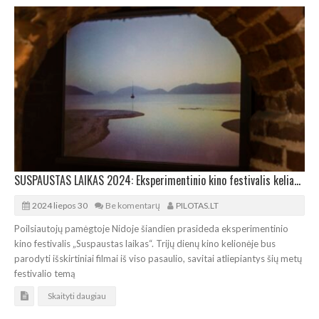
SUSPAUSTAS LAIKAS 2024: Eksperimentinio kino festivalis keliasi į Nidą
2024 liepos 30
Be komentarų
PILOTAS.LT
Poilsiautojų pamėgtoje Nidoje šiandien prasideda eksperimentinio
kino festivalis „Suspaustas laikas“. Trijų dienų kino kelionėje bus
parodyti išskirtiniai filmai iš viso pasaulio, savitai atliepiantys šių metų
festivalio temą
Skaityti daugiau