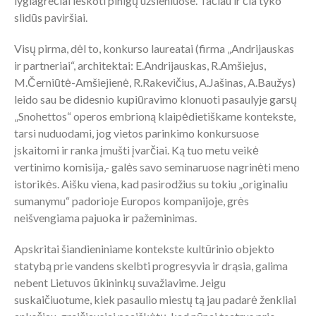
lygiagrečiai ieškoti pinigų užsieniuose. Tačiau ir čia tyko
slidūs paviršiai.
Visų pirma, dėl to, konkurso laureatai (firma „Andrijauskas
ir partneriai“, architektai: E.Andrijauskas, R.Amšiejus,
M.Černiūtė-Amšiejienė, R.Rakevičius, A.Jašinas, A.Baužys)
leido sau be didesnio kupiūravimo klonuoti pasaulyje garsų
„Snohettos“ operos embrioną klaipėdietiškame kontekste,
tarsi nuduodami, jog vietos parinkimo konkursuose
įskaitomi ir ranka įmušti įvarčiai. Ką tuo metu veikė
vertinimo komisija,- galės savo seminaruose nagrinėti meno
istorikės. Aišku viena, kad pasirodžius su tokiu „originaliu
sumanymu“ padorioje Europos kompanijoje, grės
neišvengiama pajuoka ir pažeminimas.
Apskritai šiandieniniame kontekste kultūrinio objekto
statybą prie vandens skelbti progresyvia ir drąsia, galima
nebent Lietuvos ūkininkų suvažiavime. Jeigu
suskaičiuotume, kiek pasaulio miestų tą jau padarė ženkliai