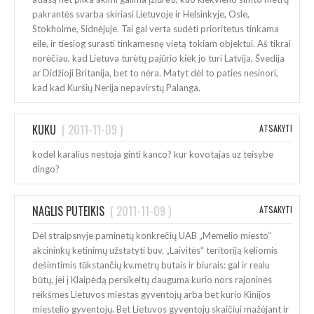
pakrantės svarba skiriasi Lietuvoje ir Helsinkyje, Osle,
Stokholme, Sidnėjuje. Tai gal verta sudėti prioritetus tinkama
eile, ir tiesiog surasti tinkamesnę vietą tokiam objektui. Aš tikrai
norėčiau, kad Lietuva turėtų pajūrio kiek jo turi Latvija, Švedija
ar Didžioji Britanija, bet to nėra. Matyt dėl to paties nesinori,
kad kad Kuršių Nerija nepavirstų Palanga.
KUKU
(
2011-11-09
)
ATSAKYTI
kodel karalius nestoja ginti kanco? kur kovotajas uz teisybe
dingo?
NAGLIS PUTEIKIS
(
2011-11-09
)
ATSAKYTI
Dėl straipsnyje paminėtų konkrečių UAB „Memelio miesto“
akcininkų ketinimų užstatyti buv. „Laivitės“ teritoriją keliomis
dešimtimis tūkstančių kv.metrų butais ir biurais: gal ir realu
būtų, jei į Klaipėdą persikeltų dauguma kurio nors rajoninės
reikšmės Lietuvos miestas gyventojų arba bet kurio Kinijos
miestelio gyventojų. Bet Lietuvos gyventojų skaičiui mažėjant ir