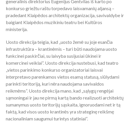
generalinis direktorius Eugenijus Gentvilas iš karto po
konkurso griežtu raštu torpedavo laisvamanių aljansą –
pradedant Klaipėdos architektų organizacija, savivaldybe ir
baigiant Klaipėdos muzikiniu teatru bei Kultūros
ministerija.
Uosto direkcija teigia, kad „uosto žemė su joje esančia
infrastruktūra – krantinėmis – turi būti naudojama uosto
funkcinei paskirčiai, su laivyba susijusiai ūkinei ir
komercinei veiklai“. Uosto direkcija nustebusi, kad teatro
„vietos parinkimo konkurso organizatoriai laisvai
interpretavo parenkamos vietos esamą statusą, siūlydami
parinkti teritoriją, kuri nėra naudojama savivaldos
reikmėms“. Uosto direkcija mano, kad „sąlygų rengėjai
sąmoningai ir jau ne pirmą kartą bando realizuoti architektų
sumanymus uosto teritorijų sąskaita, ignoruodami net ir tą
faktą, kad visos uosto krantinės yra strateginę reikšmę
nacionaliniam saugumui turintys statiniai“.