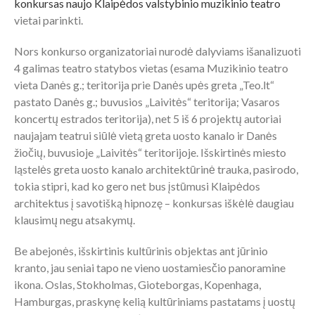
konkursas naujo Klaipėdos valstybinio muzikinio teatro
vietai parinkti.
Nors konkurso organizatoriai nurodė dalyviams išanalizuoti
4 galimas teatro statybos vietas (esama Muzikinio teatro
vieta Danės g.; teritorija prie Danės upės greta „Teo.lt“
pastato Danės g.; buvusios „Laivitės“ teritorija; Vasaros
koncertų estrados teritorija), net 5 iš 6 projektų autoriai
naujajam teatrui siūlė vietą greta uosto kanalo ir Danės
žiočių, buvusioje „Laivitės“ teritorijoje. Išskirtinės miesto
ląstelės greta uosto kanalo architektūrinė trauka, pasirodo,
tokia stipri, kad ko gero net bus įstūmusi Klaipėdos
architektus į savotišką hipnozę – konkursas iškėlė daugiau
klausimų negu atsakymų.
Be abejonės, išskirtinis kultūrinis objektas ant jūrinio
kranto, jau seniai tapo ne vieno uostamiesčio panoramine
ikona. Oslas, Stokholmas, Gioteborgas, Kopenhaga,
Hamburgas, praskynę kelią kultūriniams pastatams į uostų