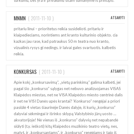
turkumu, bet yra ir privalumu sitam sumanyme is principo.
MNMN
(
2011-11-10
)
ATSAKYTI
pritariu linui – prioritetus reikia susidelioti. pritariu ir
klaipedieciams, norintiems ant kranto kulturinio objekto. cia
kazkas jau rase, kad patraukus 50 m teatra nuo kranto,
vizualinis rysys gi nedings. ir laivai gales svartuotis. kalbetis
reikia.
KONKURSAS
(
2011-11-10
)
ATSAKYTI
Apie kokį „konkursavimą“, „vietų parinkimą“ galima kalbėti, jei
pagal šio „konkurso“ sąlygas net nebuvo analizuojamas VISAS
Klaipėdos miestas, net ne VISA Klaipėdos miesto centrinė dalis
ir net ne VISI Danės upės krantai? ‘Konkurso“ rengėjai a priori
pasiūlė 4 vietas šiaurinėje Danės dalyje, iš kurių „konkurso“
dalyviai sėkmingai ir išrinko sklypą Valstybinio jūrų uosto …
akvatorijoje! Nė vienas iš „konkurso“ dalyvių net nepabandė
siūlyti (t.y. ieškoti) kitų Klaipėdos muzikinio teatro vietų, nes,
matyt, ir „konkursantams“, ir „konkurso“ rengėjams ir taip iš