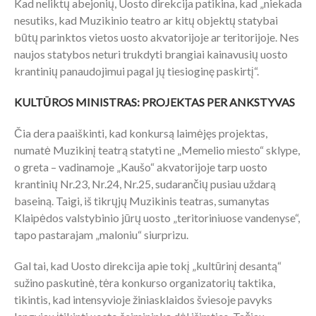
Kad neliktų abejonių, Uosto direkcija patikina, kad „niekada
nesutiks, kad Muzikinio teatro ar kitų objektų statybai
būtų parinktos vietos uosto akvatorijoje ar teritorijoje. Nes
naujos statybos neturi trukdyti brangiai kainavusių uosto
krantinių panaudojimui pagal jų tiesioginę paskirtį“.
KULTŪROS MINISTRAS: PROJEKTAS PER ANKSTYVAS
Čia dera paaiškinti, kad konkursą laimėjęs projektas,
numatė Muzikinį teatrą statyti ne „Memelio miesto“ sklype,
o greta – vadinamoje „Kaušo“ akvatorijoje tarp uosto
krantinių Nr.23, Nr.24, Nr.25, sudarančių pusiau uždarą
baseiną. Taigi, iš tikrųjų Muzikinis teatras, sumanytas
Klaipėdos valstybinio jūrų uosto „teritoriniuose vandenyse“,
tapo pastarajam „maloniu“ siurprizu.
Gal tai, kad Uosto direkcija apie tokį „kultūrinį desantą“
sužino paskutinė, tėra konkurso organizatorių taktika,
tikintis, kad intensyvioje žiniasklaidos šviesoje pavyks