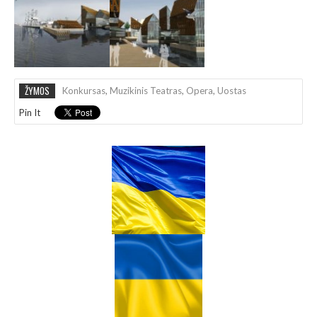
ŽYMOS
Konkursas
,
Muzikinis Teatras
,
Opera
,
Uostas
Pin It