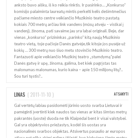
anksto buvo aišku, iš ko reikia rinktis. Ir pasirinko… „Konkurso“
komisijo palaiminta laureatų mintis perkelti kelis dešimtmečius
pačiame miesto centre veikiančio Muzikinio teatro pastatą
kokiais 700 metrų arčiau link vandens (mūsų atveju – visškai į
vandenį), žinoma, pati savaime jau yra labai originali. Beje, dar
vienas „konkurso“ prizininkas „parinko“ kitą naują Muzikinio
teatro vietą, toje pačioje Danės gatvėje,tik kitoje jos pusėje už
kokių … 300 metrų nuo šiuo metu stovinčio Muzikinio teatro.
Fantazuoti apie veikiančio Muzikinį teatro „stumdymą“palei
Danės gatvę ir upę, žinoma, galima, bet kiek pagrįstas tas
malonumas malonumas, kurio kaina – apie 150 milijonų litų?..
Šou turi tęstis?..
LINAS
(
2011-11-10
)
ATSAKYTI
Gal vertėtų labiau pasidomėti jūrinio uosto svarba Lietuvai ir
pamėginti įvertinti kiek naudos tas vienas ar kitas šimtas metrų
pakrantės (uoste) duoda ne tik Klaipėdai bent ir visai valstybei.
Gal yra objektyvios priežastys, kodėl šis uostas yra
nacionalinės svarbos objektas. Atsivertus pasaulio ar europos
atlasą net plika akimi galima įžiūrėti, kuo kiekvieno šimto metrų