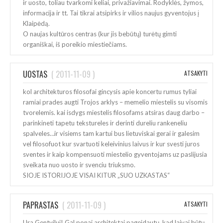
ir uosto, toliau tvarkomi keliai, privažiavimai. Rodyklės, žymos,
informacija ir tt. Tai tikrai atsipirks ir vilios naujus gyventojus į
Klaipėdą.
O naujas kultūros centras (kur jis bebūtų) turėtų gimti
organiškai, iš poreikio miestiečiams.
UOSTAS
(
2011-11-09
)
ATSAKYTI
kol architekturos filosofai gincysis apie koncertu rumus tyliai
ramiai prades augti Trojos arklys – memelio miestelis su visomis
tvorelemis. kai isdygs miestelis filosofams atsiras daug darbo –
parinkineti tapetu tekstureles ir derinti dureliu rankeneliu
spalveles…ir visiems tam kartui bus lietuviskai gerai ir galesim
vel filosofuot kur svartuoti keleivinius laivus ir kur svesti juros
sventes ir kaip kompensuoti miestelio gyventojams uz paslijusia
sveikata nuo uosto ir svenciu triuksmo.
SIOJE ISTORIJOJE VISAI KITUR „SUO UZKASTAS“
PAPRASTAS
(
2011-11-09
)
ATSAKYTI
Ura Gentvilui! Gal ponai architektai pageidautų, kad laivai būtų