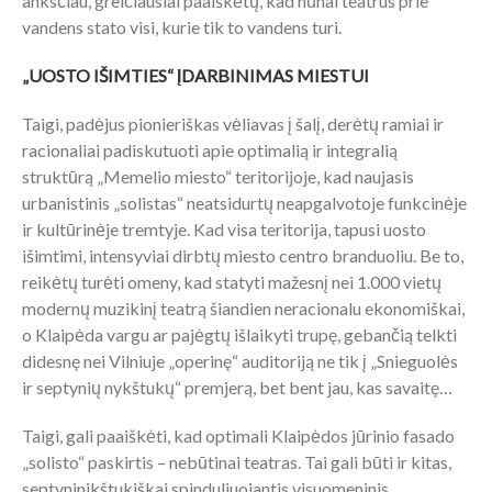
anksčiau, greičiausiai paaiškėtų, kad nūnai teatrus prie
vandens stato visi, kurie tik to vandens turi.
„UOSTO IŠIMTIES“ ĮDARBINIMAS MIESTUI
Taigi, padėjus pionieriškas vėliavas į šalį, derėtų ramiai ir
racionaliai padiskutuoti apie optimalią ir integralią
struktūrą „Memelio miesto“ teritorijoje, kad naujasis
urbanistinis „solistas“ neatsidurtų neapgalvotoje funkcinėje
ir kultūrinėje tremtyje. Kad visa teritorija, tapusi uosto
išimtimi, intensyviai dirbtų miesto centro branduoliu. Be to,
reikėtų turėti omeny, kad statyti mažesnį nei 1.000 vietų
modernų muzikinį teatrą šiandien neracionalu ekonomiškai,
o Klaipėda vargu ar pajėgtų išlaikyti trupę, gebančią telkti
didesnę nei Vilniuje „operinę“ auditoriją ne tik į „Snieguolės
ir septynių nykštukų“ premjerą, bet bent jau, kas savaitę…
Taigi, gali paaiškėti, kad optimali Klaipėdos jūrinio fasado
„solisto“ paskirtis – nebūtinai teatras. Tai gali būti ir kitas,
septyninikštukiškai spinduliuojantis visuomeninis