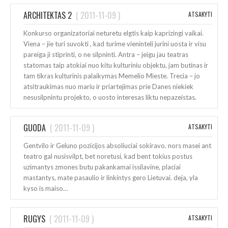
ARCHITEKTAS 2
(
2011-11-09
)
ATSAKYTI
Konkurso organizatoriai neturetu elgtis kaip kaprizingi vaikai.
Viena – jie turi suvokti , kad turime vieninteli jurini uosta ir visu
pareiga ji stiprinti, o ne silpninti. Antra – jeigu jau teatras
statomas taip atokiai nuo kitu kulturiniu objektu, jam butinas ir
tam tikras kulturinis palaikymas Memelio Mieste. Trecia – jo
atsitraukimas nuo mariu ir priartejimas prie Danes niekiek
nesusilpnintu projekto, o uosto interesas liktu nepazeistas.
GUODA
(
2011-11-09
)
ATSAKYTI
Gentvilo ir Geluno pozicijos absoliuciai sokiravo. nors masei ant
teatro gal nusisvilpt, bet noretusi, kad bent tokius postus
uzimantys zmones butu pakankamai issilavine, placiai
mastantys, mate pasaulio ir linkintys gero Lietuvai. deja, yla
kyso is maiso…
RUGYS
(
2011-11-09
)
ATSAKYTI