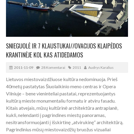
SNIEGUOLĖ IR 7 KLAUSTUKAI//OVACIJOS KLAIPĖDOS
KRANTINĖJE KOL KAS ATIDEDAMOS
2011-11-09
28 Komentarai
2011
Audrys Karalius
Lietuvos miestovaizdžiuose kultūra nedominuoja. Prieš
40metų pastatytas Šiuolaikinio meno centras ir Opera
Vilniuje – bene vieninteliai pastatai, reprezentuojantys
kultūrą mieste monumentaliu formatu ir atviru fasadu.
Kitais atvejais, mūsų kultūrinė architektūra antraplanė,
kukli, nelendanti į pagrindines miestų panoramas,
nesitransformuojanti į išskirtinę „atvirukinę“ architektūrą.
Pagrindinius mūsų miestovaizdžių bruožus vizualiai