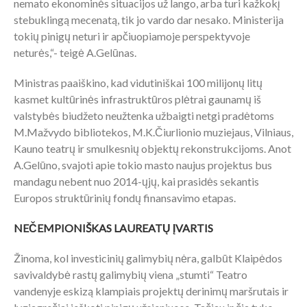
nemato ekonominės situacijos už lango, arba turi kažkokį
stebuklingą mecenatą, tik jo vardo dar nesako. Ministerija
tokių pinigų neturi ir apčiuopiamoje perspektyvoje
neturės,“- teigė A.Gelūnas.
Ministras paaiškino, kad vidutiniškai 100 milijonų litų
kasmet kultūrinės infrastruktūros plėtrai gaunamų iš
valstybės biudžeto neužtenka užbaigti netgi pradėtoms
M.Mažvydo bibliotekos, M.K.Čiurlionio muziejaus, Vilniaus,
Kauno teatrų ir smulkesnių objektų rekonstrukcijoms. Anot
A.Gelūno, svajoti apie tokio masto naujus projektus bus
mandagu nebent nuo 2014-ųjų, kai prasidės sekantis
Europos struktūrinių fondų finansavimo etapas.
NEČEMPIONIŠKAS LAUREATŲ ĮVARTIS
Žinoma, kol investicinių galimybių nėra, galbūt Klaipėdos
savivaldybė rastų galimybių viena „stumti“ Teatro
vandenyje eskizą klampiais projektų derinimų maršrutais ir