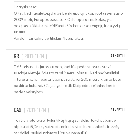
Lietrytis raso:
O tai, kad nugalėtojų darbe be skrupulų nukopijuotas geriausio
2009 metų Europos pastato – Oslo operos maketas, yra
pokštas, aiškiai atskleidžiantis šio konkurso rengėjų ir dalyvių
tikslus.
Pardon, tai kokie tie tikslai? Nesupratau.
RR
(
2011-11-14
)
ATSAKYTI
DAS teisus – is juros atrodo, kad Klaipedos uostas stovi
tuscioje vietoje. Miesto tarsi ir nera. Manau, kad nacionaliniai
interesai galgi nebutu labai pazeisti, jei 200 metru kranto butu
paskirta kulturai. Cia jau gal ne tik Klaipedos reikalas, bet ir
pacios valstybes.
DAS
(
2011-11-14
)
ATSAKYTI
Teatro vietoje Gentvilui tiktų trąšų sandelis ,tegul pabando
atplaukti iš jūros , vaizdelis nekoks, vien kuro statinės ir trąšų
sandeliai, puikiai pristato Lietuvą pasauliui…….