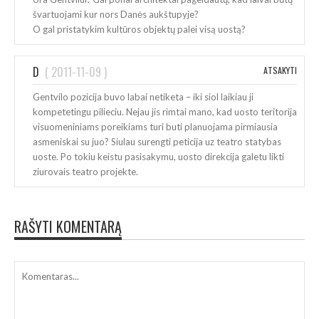
švartuojami kur nors Danės aukštupyje?
O gal pristatykim kultūros objektų palei visą uostą?
D
(
2011-11-09
)
ATSAKYTI
Gentvilo pozicija buvo labai netiketa – iki siol laikiau ji
kompetetingu pilieciu. Nejau jis rimtai mano, kad uosto teritorija
visuomeniniams poreikiams turi buti planuojama pirmiausia
asmeniskai su juo? Siulau surengti peticija uz teatro statybas
uoste. Po tokiu keistu pasisakymu, uosto direkcija galetu likti
ziurovais teatro projekte.
RAŠYTI KOMENTARĄ