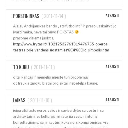
POKSTININKAS
(
2011-11-14
)
ATSAKYTI
Ajajai, Andrijauskas bando „atsifutbolinti“ ir praso uzskaityti jo
ivarti ranka, neva tai buvo POKSTAS
prasome visiems juoktis.
http://www.lrytas.lt/-13212532761319476755-operos-
teatras-prie-vandens-uostamies%C4%8Dio-simbolis.htm
TO KUKU
(
2011-11-11
)
ATSAKYTI
o tai kancas ir memelio mieste turi problemu?
ot traukia zmogu blatni projektai. nebetelpa kaune.
LAIKAS
(
2011-11-10
)
ATSAKYTI
jeigu atsirastu geros valios ir savivaldybe su uostu ir su
architektais ir su kulturos ministerija sestu rimtoms
konsultacijoms, gal ir gautusi koks nors kompromisas. yra