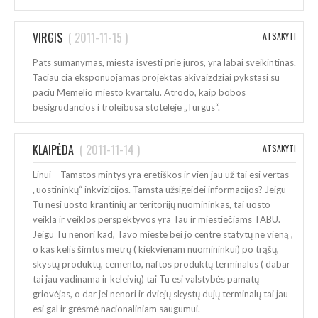
VIRGIS
(
2011-11-15
)
ATSAKYTI
Pats sumanymas, miesta isvesti prie juros, yra labai sveikintinas.
Taciau cia eksponuojamas projektas akivaizdziai pykstasi su
paciu Memelio miesto kvartalu. Atrodo, kaip bobos
besigrudancios i troleibusa stoteleje „Turgus“.
KLAIPĖDA
(
2011-11-14
)
ATSAKYTI
Linui – Tamstos mintys yra eretiškos ir vien jau už tai esi vertas
„uostininkų“ inkvizicijos. Tamsta užsigeidei informacijos? Jeigu
Tu nesi uosto krantinių ar teritorijų nuomininkas, tai uosto
veikla ir veiklos perspektyvos yra Tau ir miestiečiams TABU.
Jeigu Tu nenori kad, Tavo mieste bei jo centre statytų ne vieną ,
o kas kelis šimtus metrų ( kiekvienam nuomininkui) po trąšų,
skystų produktų, cemento, naftos produktų terminalus ( dabar
tai jau vadinama ir keleivių) tai Tu esi valstybės pamatų
griovėjas, o dar jei nenori ir dviejų skystų dujų terminalų tai jau
esi gal ir grėsmė nacionaliniam saugumui.