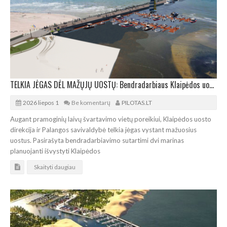
TELKIA JĖGAS DĖL MAŽŲJŲ UOSTŲ: Bendradarbiaus Klaipėdos uosto direkcija ir Palangos savivaldybė
2026 liepos 1
Be komentarų
PILOTAS.LT
Augant pramoginių laivų švartavimo vietų poreikiui, Klaipėdos uosto
direkcija ir Palangos savivaldybė telkia jėgas vystant mažuosius
uostus. Pasirašyta bendradarbiavimo sutartimi dvi marinas
planuojanti išvystyti Klaipėdos
Skaityti daugiau