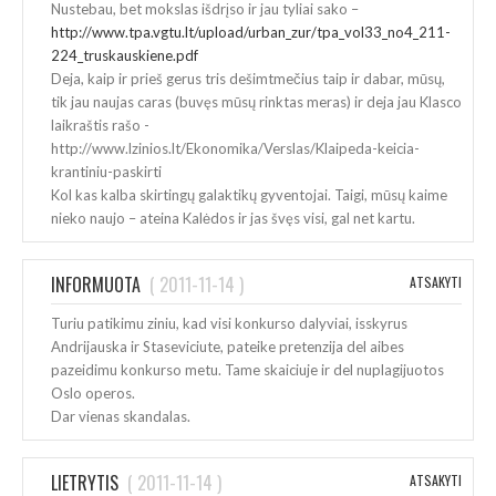
Nustebau, bet mokslas išdrįso ir jau tyliai sako –
http://www.tpa.vgtu.lt/upload/urban_zur/tpa_vol33_no4_211-
224_truskauskiene.pdf
Deja, kaip ir prieš gerus tris dešimtmečius taip ir dabar, mūsų,
tik jau naujas caras (buvęs mūsų rinktas meras) ir deja jau Klasco
laikraštis rašo -
http://www.lzinios.lt/Ekonomika/Verslas/Klaipeda-keicia-
krantiniu-paskirti
Kol kas kalba skirtingų galaktikų gyventojai. Taigi, mūsų kaime
nieko naujo – ateina Kalėdos ir jas švęs visi, gal net kartu.
INFORMUOTA
(
2011-11-14
)
ATSAKYTI
Turiu patikimu ziniu, kad visi konkurso dalyviai, isskyrus
Andrijauska ir Staseviciute, pateike pretenzija del aibes
pazeidimu konkurso metu. Tame skaiciuje ir del nuplagijuotos
Oslo operos.
Dar vienas skandalas.
LIETRYTIS
(
2011-11-14
)
ATSAKYTI