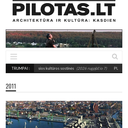
tuvos mažosios kultūros sostinės
TRUMPAI :
(2026 rugpjūčio 7)
PUSIAUSVYROS AKT
2011