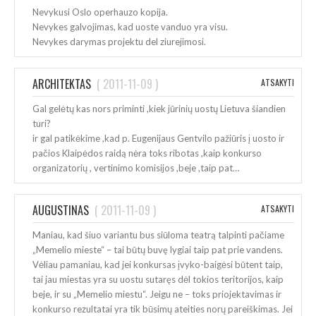
Nevykusi Oslo operhauzo kopija.
Nevykes galvojimas, kad uoste vanduo yra visu.
Nevykes darymas projektu del ziurejimosi.
ARCHITEKTAS
(
2011-11-09
)
ATSAKYTI
Gal gelėtų kas nors priminti ,kiek jūrinių uostų Lietuva šiandien
turi?
ir gal patikėkime ,kad p. Eugenijaus Gentvilo pažiūris į uosto ir
pačios Klaipėdos raidą nėra toks ribotas ,kaip konkurso
organizatorių , vertinimo komisijos ,beje ,taip pat…
AUGUSTINAS
(
2011-11-09
)
ATSAKYTI
Maniau, kad šiuo variantu bus siūloma teatrą talpinti pačiame
„Memelio mieste“ – tai būtų buvę lygiai taip pat prie vandens.
Vėliau pamaniau, kad jei konkursas įvyko-baigėsi būtent taip,
tai jau miestas yra su uostu sutaręs dėl tokios teritorijos, kaip
beje, ir su „Memelio miestu“. Jeigu ne – toks priojektavimas ir
konkurso rezultatai yra tik būsimų ateities norų pareiškimas. Jei