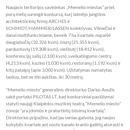
Naujasis teritorijos savininkas „Memelio miestas“ prieš
porą metų surengė konkursą, kurį laimėjo jungtinis
architektūrinių firmų ARCHES ir
SCHMIDT/HAMMER/LASSEN kolektyvas. Vilniečiai ir
danai multifunkciniame, beveik 7 ha kvartale, nupaišė
daugiabučių (32.326 kv.m), biurų (25.355 kv.m),
parduotuvių (19.308 kv.m), viešbutį (18.412 kv.m),
konferencijų salių (2.100 kv.m), sveikatingumo centrų
(4.213 kv.m), kazino (1.030 kv.m), restoranų (1.192 kv.m) ir
kitų patalpų (apie 3.000 kv.m). Užstatymas numatytas
tankus, bet ne itin aukštas, iki 30 metrų.
“Memelio miesto” generalinis direktorius Darius Anužis
sakė portalui PILOTAS.LT, kad konkursiniai pasiūlymai
statyti naująjį Klaipėdos muzikinį teatrą “Memelio miesto”
zonoje “yra įdomūs ir praturtintų būsimą kvartalą”.
Direktorius pripažino, kad jau seniau galvota, jog naujos
kokybės kvartale ant uosto kanalo kranto galėtų atsirasti ir