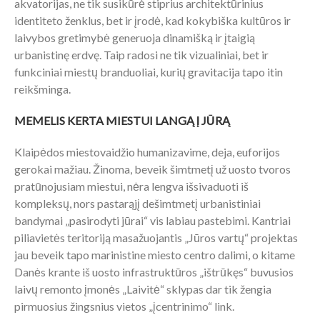
akvatorijas, ne tik susikūrė stiprius architektūrinius
identiteto ženklus, bet ir įrodė, kad kokybiška kultūros ir
laivybos gretimybė generuoja dinamišką ir įtaigią
urbanistinę erdvę. Taip radosi ne tik vizualiniai, bet ir
funkciniai miestų branduoliai, kurių gravitacija tapo itin
reikšminga.
MEMELIS KERTA MIESTUI LANGĄ Į JŪRĄ
Klaipėdos miestovaidžio humanizavime, deja, euforijos
gerokai mažiau. Žinoma, beveik šimtmetį už uosto tvoros
pratūnojusiam miestui, nėra lengva išsivaduoti iš
kompleksų, nors pastarąjį dešimtmetį urbanistiniai
bandymai „pasirodyti jūrai“ vis labiau pastebimi. Kantriai
piliavietės teritoriją masažuojantis „Jūros vartų“ projektas
jau beveik tapo marinistine miesto centro dalimi, o kitame
Danės krante iš uosto infrastruktūros „ištrūkęs“ buvusios
laivų remonto įmonės „Laivitė“ sklypas dar tik žengia
pirmuosius žingsnius vietos „įcentrinimo“ link.