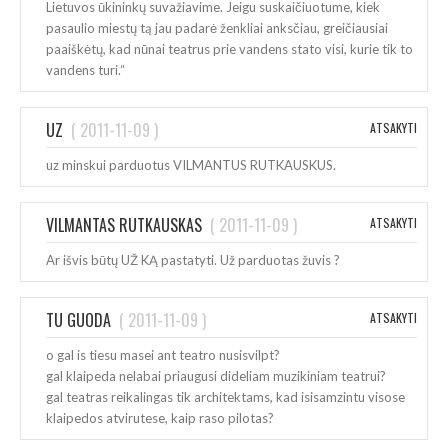
Lietuvos ūkininkų suvažiavime. Jeigu suskaičiuotume, kiek
pasaulio miestų tą jau padarė ženkliai anksčiau, greičiausiai
paaiškėtų, kad nūnai teatrus prie vandens stato visi, kurie tik to
vandens turi.“
UZ
(
2011-11-09
)
ATSAKYTI
uz minskui parduotus VILMANTUS RUTKAUSKUS.
VILMANTAS RUTKAUSKAS
(
2011-11-09
)
ATSAKYTI
Ar išvis būtų UŽ KĄ pastatyti. Už parduotas žuvis ?
TU GUODA
(
2011-11-09
)
ATSAKYTI
o gal is tiesu masei ant teatro nusisvilpt?
gal klaipeda nelabai priaugusi dideliam muzikiniam teatrui?
gal teatras reikalingas tik architektams, kad isisamzintu visose
klaipedos atvirutese, kaip raso pilotas?