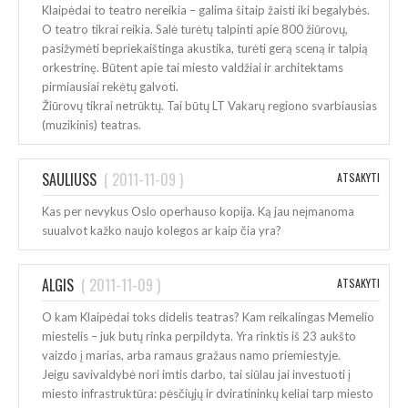
Klaipėdai to teatro nereikia – galima šitaip žaisti iki begalybės.
O teatro tikrai reikia. Salė turėtų talpinti apie 800 žiūrovų,
pasižymėti bepriekaištinga akustika, turėti gerą sceną ir talpią
orkestrinę. Būtent apie tai miesto valdžiai ir architektams
pirmiausiai rekėtų galvoti.
Žiūrovų tikrai netrūktų. Tai būtų LT Vakarų regiono svarbiausias
(muzikinis) teatras.
SAULIUSS
(
2011-11-09
)
ATSAKYTI
Kas per nevykus Oslo operhauso kopija. Ką jau neįmanoma
suualvot kažko naujo kolegos ar kaip čia yra?
ALGIS
(
2011-11-09
)
ATSAKYTI
O kam Klaipėdai toks didelis teatras? Kam reikalingas Memelio
miestelis – juk butų rinka perpildyta. Yra rinktis iš 23 aukšto
vaizdo į marias, arba ramaus gražaus namo priemiestyje.
Jeigu savivaldybė nori imtis darbo, tai siūlau jai investuoti į
miesto infrastruktūra: pėsčiųjų ir dviratininkų keliai tarp miesto