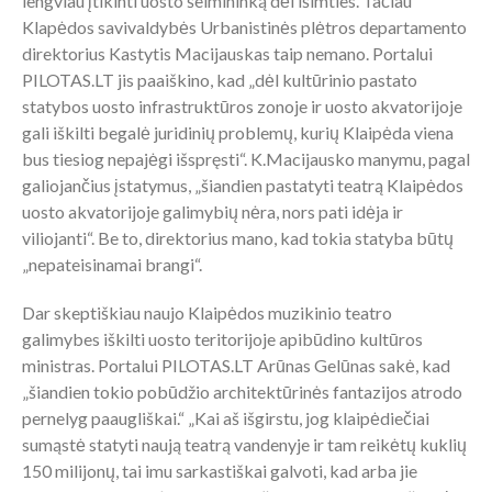
lengviau įtikinti uosto šeimininką dėl išimties. Tačiau
Klapėdos savivaldybės Urbanistinės plėtros departamento
direktorius Kastytis Macijauskas taip nemano. Portalui
PILOTAS.LT jis paaiškino, kad „dėl kultūrinio pastato
statybos uosto infrastruktūros zonoje ir uosto akvatorijoje
gali iškilti begalė juridinių problemų, kurių Klaipėda viena
bus tiesiog nepajėgi išspręsti“. K.Macijausko manymu, pagal
galiojančius įstatymus, „šiandien pastatyti teatrą Klaipėdos
uosto akvatorijoje galimybių nėra, nors pati idėja ir
viliojanti“. Be to, direktorius mano, kad tokia statyba būtų
„nepateisinamai brangi“.
Dar skeptiškiau naujo Klaipėdos muzikinio teatro
galimybes iškilti uosto teritorijoje apibūdino kultūros
ministras. Portalui PILOTAS.LT Arūnas Gelūnas sakė, kad
„šiandien tokio pobūdžio architektūrinės fantazijos atrodo
pernelyg paaugliškai.“ „Kai aš išgirstu, jog klaipėdiečiai
sumąstė statyti naują teatrą vandenyje ir tam reikėtų kuklių
150 milijonų, tai imu sarkastiškai galvoti, kad arba jie