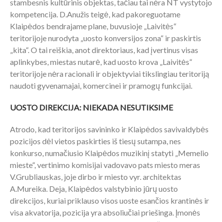
stambesnis kultūrinis objektas, tačiau tai nėra NT vystytojo
kompetencija. D.Anužis teigė, kad pakoreguotame
Klaipėdos bendrajame plane, buvusioje „Laivitės“
teritorijoje nurodyta „uosto konversijos zona“ ir paskirtis
„kita“. O tai reiškia, anot direktoriaus, kad įvertinus visas
aplinkybes, miestas nutarė, kad uosto krova „Laivitės“
teritorijoje nėra racionali ir objektyviai tikslingiau teritoriją
naudoti gyvenamajai, komercinei ir pramogų funkcijai.
UOSTO DIREKCIJA: NIEKADA NESUTIKSIME
Atrodo, kad teritorijos savininko ir Klaipėdos savivaldybės
pozicijos dėl vietos paskirties iš tiesų sutampa, nes
konkurso, numačiusio Klaipėdos muzikinį statyti „Memelio
mieste“, vertinimo komisijai vadovavo pats miesto meras
V.Grubliauskas, joje dirbo ir miesto vyr. architektas
A.Mureika. Deja, Klaipėdos valstybinio jūrų uosto
direkcijos, kuriai priklauso visos uoste esančios krantinės ir
visa akvatorija, pozicija yra absoliučiai priešinga. Įmonės