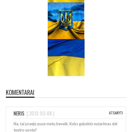
KOMENTARAI
NERIS
(
2012-03-08
)
ATSAKYTI
Na, tai praejo puse metu beveik. Koks galutinis nutarimas del
teatro uoste?