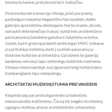
tebekuria bankai, prekybcentriai ir bažnyčios.
Postrevoliucinė konversija Vilniuje, prieš porą metų
pasibaigusi nelauktai elegantišku Nacionalinės dailės
galerijos apsireiškimu dešiniajame Neries krante, atrodo,
nutraukė dešimtmečiais trukusį kultūrinės architektūros
partizanavimą šalutinėse gatvėse ir šalutinėse erdvėse.
Juolab, kad ir greta spurdantis ambicingas MMC vulkanas
yra pritvinkęs ketinimų ateiti į sostinės panoramą su
išskirtine kultūrine architektūra. Gal būtent šis galerijų
tandemas netrukus taps reikšmingu kultūriniu matmeniu
Vilniaus miestovaizdyje, kurį ignoruoti netgi kultūriniams
trumparegiams taps nebepatogu.
ARCHITEKTAI MUZIKINĮ STUMIA PRIE VANDENS
Klaipėda taip pat ambicingai ėmėsi urbanistinio
miestovaizdžio kultūrinimo. Čia ką tik baigėsi Architektų
sąjungos skelbtas atviras architektūrinis-urbanistinis