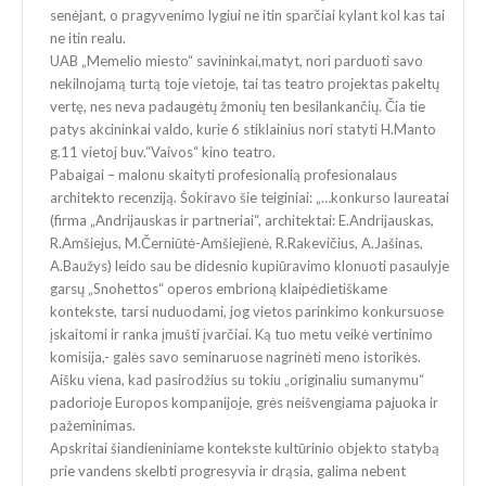
senėjant, o pragyvenimo lygiui ne itin sparčiai kylant kol kas tai
ne itin realu.
UAB „Memelio miesto“ savininkai,matyt, nori parduoti savo
nekilnojamą turtą toje vietoje, tai tas teatro projektas pakeltų
vertę, nes neva padaugėtų žmonių ten besilankančių. Čia tie
patys akcininkai valdo, kurie 6 stiklainius nori statyti H.Manto
g.11 vietoj buv.“Vaivos“ kino teatro.
Pabaigai – malonu skaityti profesionalią profesionalaus
architekto recenziją. Šokiravo šie teiginiai: „…konkurso laureatai
(firma „Andrijauskas ir partneriai“, architektai: E.Andrijauskas,
R.Amšiejus, M.Černiūtė-Amšiejienė, R.Rakevičius, A.Jašinas,
A.Baužys) leido sau be didesnio kupiūravimo klonuoti pasaulyje
garsų „Snohettos“ operos embrioną klaipėdietiškame
kontekste, tarsi nuduodami, jog vietos parinkimo konkursuose
įskaitomi ir ranka įmušti įvarčiai. Ką tuo metu veikė vertinimo
komisija,- galės savo seminaruose nagrinėti meno istorikės.
Aišku viena, kad pasirodžius su tokiu „originaliu sumanymu“
padorioje Europos kompanijoje, grės neišvengiama pajuoka ir
pažeminimas.
Apskritai šiandieniniame kontekste kultūrinio objekto statybą
prie vandens skelbti progresyvia ir drąsia, galima nebent