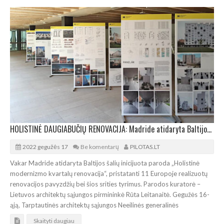
HOLISTINĖ DAUGIABUČIŲ RENOVACIJA: Madride atidaryta Baltijos šalių inicijuota paroda
2022 gegužės 17
Be komentarų
PILOTAS.LT
Vakar Madride atidaryta Baltijos šalių inicijuota paroda „Holistinė
modernizmo kvartalų renovacija“, pristatanti 11 Europoje realizuotų
renovacijos pavyzdžių bei šios srities tyrimus. Parodos kuratorė –
Lietuvos architektų sąjungos pirmininkė Rūta Leitanaitė. Gegužės 16-
ąją, Tarptautinės architektų sąjungos Neeilinės generalinės
Skaityti daugiau