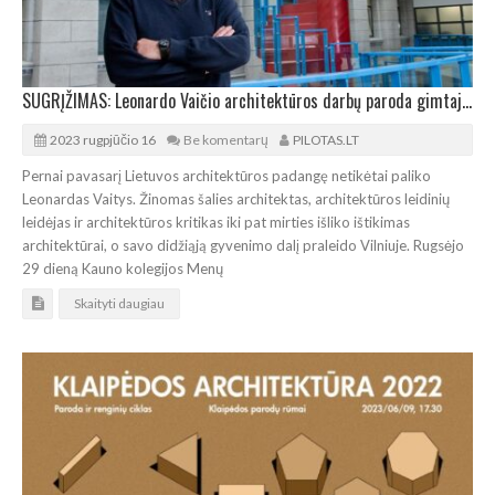
SUGRĮŽIMAS: Leonardo Vaičio architektūros darbų paroda gimtajame Kaune
2023 rugpjūčio 16
Be komentarų
PILOTAS.LT
Pernai pavasarį Lietuvos architektūros padangę netikėtai paliko
Leonardas Vaitys. Žinomas šalies architektas, architektūros leidinių
leidėjas ir architektūros kritikas iki pat mirties išliko ištikimas
architektūrai, o savo didžiąją gyvenimo dalį praleido Vilniuje. Rugsėjo
29 dieną Kauno kolegijos Menų
Skaityti daugiau