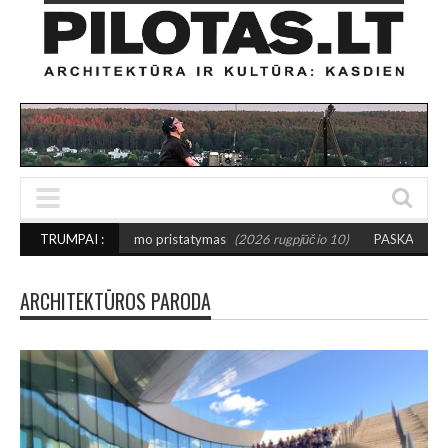
albumo pristatymas
TRUMPAI :
(2026 rugpjūčio 10)
PASKATA KURTI DRĄSIAU: Išrink
ARCHITEKTŪROS PARODA