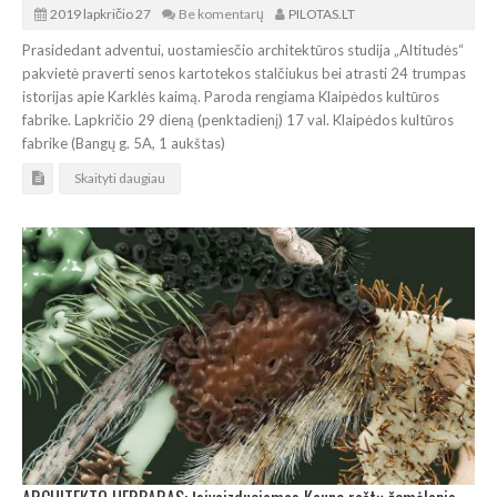
2019 lapkričio 27
Be komentarų
PILOTAS.LT
Prasidedant adventui, uostamiesčio architektūros studija „Altitudės“
pakvietė praverti senos kartotekos stalčiukus bei atrasti 24 trumpas
istorijas apie Karklės kaimą. Paroda rengiama Klaipėdos kultūros
fabrike. Lapkričio 29 dieną (penktadienį) 17 val. Klaipėdos kultūros
fabrike (Bangų g. 5A, 1 aukštas)
Skaityti daugiau