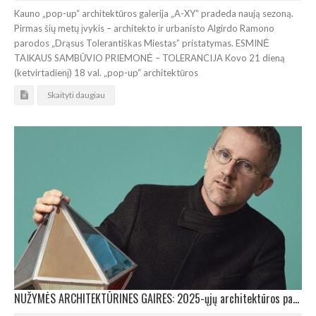
Kauno „pop-up“ architektūros galerija „A-XY“ pradeda naują sezoną.
Pirmas šių metų įvykis – architekto ir urbanisto Algirdo Ramono
parodos „Drąsus Tolerantiškas Miestas” pristatymas. ESMINĖ
TAIKAUS SAMBŪVIO PRIEMONĖ – TOLERANCIJA Kovo 21 dieną
(ketvirtadienį) 18 val. „pop-up“ architektūros
Skaityti daugiau
NUŽYMĖS ARCHITEKTŪRINES GAIRES: 2025-ųjų architektūros parodą Venecijoje kuruos Carlo Ratti