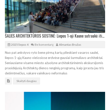
ŠALIES ARCHITEKTŪROS SOSTINĖ: Liepos 1-oji Kaune sutraukė itin gausias architektūrines pajėgas
2025 liepos 4
Be komentarų
Almantas Bružas
Nuo pat ankstyvo ryto bene pirmą kartą plieskiant vasaros saulei,
liepos 1-ąją Kauno viešosiose erdvėse gausiai šurmuliavo architektai.
Seniausiame visame miesto ažuolyne architektūrinėmis ekskursijomis
prasidėjusią Architektų dienos renginių programą, kaip įprasta jau tris
dešimtmečius, vakare vainikavo neformalus
Skaityti daugiau