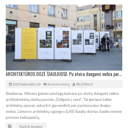
ARCHITEKTŪROS DOZĖ ŠIAULIUOSE: Po atviru dangumi veikia paroda „Žvilgsnis į save“
2025 balandžio 23
Be komentarų
PILOTAS.LT
Šiauliuose, Vilniaus gatvės pėsčiųjų bulvare po atviru dangumi veikia
architektūrinių darbų paroda „Žvilgsnis į save“. Tai geriausi šalies
architektų opusai, sukurti ir įgyvendinti per pastaruosius dvejus
metus. Lietuvos architektų sąjungos (LAS) Šiaulių skyrius Saulės mieste
pristato keliaujančią
Skaityti daugiau