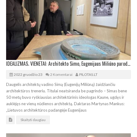
IDEALIZMAS. VIENETAI: Architekto Simo, Eugenijaus Miliūno paroda Nulinio Laipsnio Galerijoje
2022 gruodžio 23
2 Komentarai
PILOTAS.LT
Daugelis architektų vadino Simą (Eugenijų Miliūną) žaidžiančiu
architektūros treneriu. Titulai neatsiranda be pagrindo – Simas bene
50 metų buvo ryškiausias architektūrinis ideologas Kaune, ugdęs ir
auklėjęs ne vieną nūdienos architektą. Daktaras Martynas Mankus:
„Lietuvos architektūros padangėje Eugenijaus
Skaityti daugiau