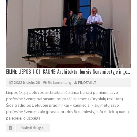
EILINĖ LIEPOS 1-OJI KAUNE: Architektai bursis Senamiestyje ir „okupuos“ Kulautuvą
2022 birželio 28
Be komentarų
PILOTAS.LT
Liepos 1-ąją Lietuvos architektai ištikimai buriasi paminėti savo
profesinę šventę bei susumuoti praėjusių metų kūrybinių rezultatų.
Šios tradicijos Lietuvoje pradininkai – kauniečiai – šių metų savo
profesinę šventę, kaip įprasta, pradės Senamiestyje, Architektų namų
palėpėje, o užbaigs
Skaityti daugiau