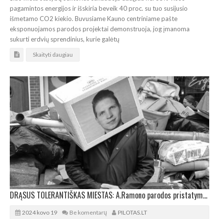
pagamintos energijos ir išskiria beveik 40 proc. su tuo susijusio
išmetamo CO2 kiekio. Buvusiame Kauno centriniame pašte
eksponuojamos parodos projektai demonstruoja, jog įmanoma
sukurti erdvių sprendinius, kurie galėtų
Skaityti daugiau
DRĄSUS TOLERANTIŠKAS MIESTAS: A.Ramono parodos pristatymas architektūros galerijoje
2024 kovo 19
Be komentarų
PILOTAS.LT