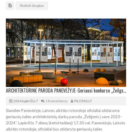
Skaityti daugiau
ARCHITEKTŪRINĖ PARODA PANEVĖŽYJE: Geriausi konkurso „Žvilgsnis į save 2023–2024“ darbai
2024 lapkričio 7
1 Komentaras
PILOTAS.LT
Šiandien Panevėžyje, Laisvės aikštės rotondoje oficialiai atidaroma
geriausių šalies architektūrinių darbų paroda „Žvilgsnis į save 2023–
2024“. Lapkričio 7 dieną (ketvirtadienį) 17.30 val. Panevėžyje, Laisvės
aikštės rotondoje, oficialiai bus atidaryta geriausių šalies