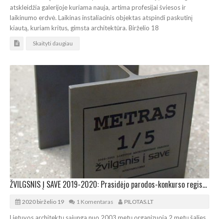
atskleidžia galerijoje kuriama nauja, artima profesijai šviesos ir
laikinumo erdvė. Laikinas instaliacinis objektas atspindi paskutinį
kiautą, kuriam kritus, gimsta architektūra. Birželio 18
Skaityti daugiau
ŽVILGSNIS Į SAVE 2019-2020: Prasidėjo parodos-konkurso registracija
2020 birželio 19
1 Komentaras
PILOTAS.LT
Lietuvos architektų sąjunga nuo 2003 metų organizuoja 2 metų šalies