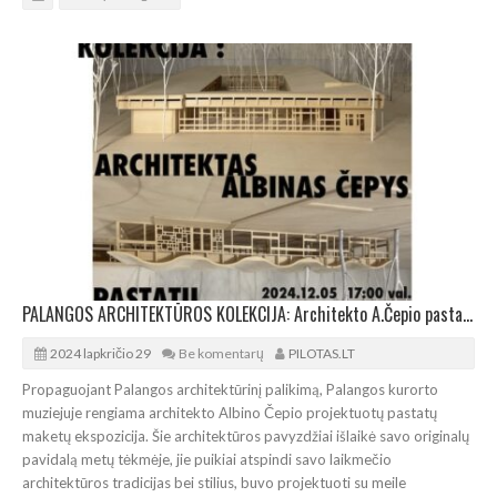
PALANGOS ARCHITEKTŪROS KOLEKCIJA: Architekto A.Čepio pastatų maketų ekspozicijos atidarymas
2024 lapkričio 29
Be komentarų
PILOTAS.LT
Propaguojant Palangos architektūrinį palikimą, Palangos kurorto
muziejuje rengiama architekto Albino Čepio projektuotų pastatų
maketų ekspozicija. Šie architektūros pavyzdžiai išlaikė savo originalų
pavidalą metų tėkmėje, jie puikiai atspindi savo laikmečio
architektūros tradicijas bei stilius, buvo projektuoti su meile