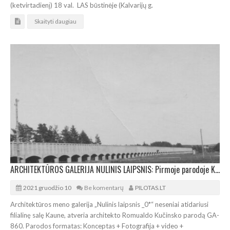
(ketvirtadienį) 18 val. LAS būstinėje (Kalvarijų g.
Skaityti daugiau
ARCHITEKTŪROS GALERIJA NULINIS LAIPSNIS: Pirmoje parodoje Kaune – Romualdas Kučinskas
2021 gruodžio 10
Be komentarų
PILOTAS.LT
Architektūros meno galerija „Nulinis laipsnis _0*“ neseniai atidariusi
filialinę salę Kaune, atveria architekto Romualdo Kučinsko parodą GA-
860. Parodos formatas: Konceptas + Fotografija + video +