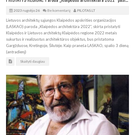
2023 rugsėjo 26
Be komentarų
PILOTAS.LT
Lietuvos architektų sąjungos Klaipėdos apskrities organizacijos
(LASKAO) paroda „Klaipėdos architektūra 2022“, skirta pristatyti
Klaipėdos ir Lietuvos architektų Klaipėdos regione 2022 metais
sukurtus ir realizuotus architektūros objektus, bus pristatoma
Gargžduose, Kretingoje, Šilutėje. Kaip praneša LASKAO, spalio 3 dieną
(antradienį)
Skaityti daugiau