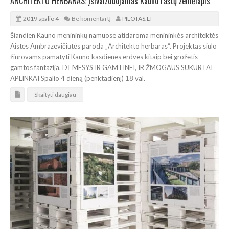
ARCHITEKTO HERBARAS: Įsivaizduojamas Kauno raštų žemėlapis
2019 spalio 4
Be komentarų
PILOTAS.LT
Šiandien Kauno menininkų namuose atidaroma menininkės architektės
Aistės Ambrazevičiūtės paroda „Architekto herbaras“. Projektas siūlo
žiūrovams pamatyti Kauno kasdienes erdves kitaip bei grožėtis
gamtos fantazija. DĖMESYS IR GAMTINEI, IR ŽMOGAUS SUKURTAI
APLINKAI Spalio 4 dieną (penktadienį) 18 val.
Skaityti daugiau