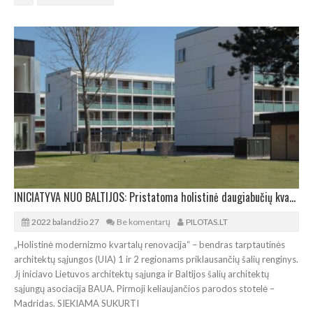
INICIATYVA NUO BALTIJOS: Pristatoma holistinė daugiabučių kvartalų renovacija
2022 balandžio 27
Be komentarų
PILOTAS.LT
„Holistinė modernizmo kvartalų renovacija“ – bendras tarptautinės
architektų sąjungos (UIA) 1 ir 2 regionams priklausančių šalių renginys.
Jį iniciavo Lietuvos architektų sąjunga ir Baltijos šalių architektų
sąjungų asociacija BAUA. Pirmoji keliaujančios parodos stotelė –
Madridas. SIEKIAMA SUKURTI