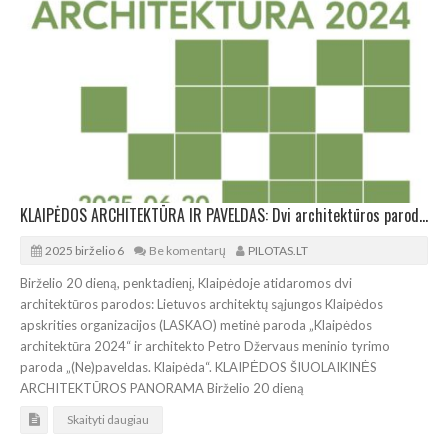
KLAIPĖDOS ARCHITEKTŪRA IR PAVELDAS: Dvi architektūros parodos uostamiestyje
2025 birželio 6
Be komentarų
PILOTAS.LT
Birželio 20 dieną, penktadienį, Klaipėdoje atidaromos dvi
architektūros parodos: Lietuvos architektų sąjungos Klaipėdos
apskrities organizacijos (LASKAO) metinė paroda „Klaipėdos
architektūra 2024“ ir architekto Petro Džervaus meninio tyrimo
paroda „(Ne)paveldas. Klaipėda“. KLAIPĖDOS ŠIUOLAIKINĖS
ARCHITEKTŪROS PANORAMA Birželio 20 dieną
Skaityti daugiau