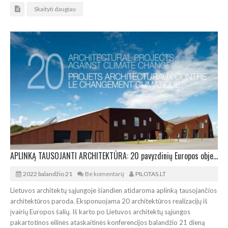
Skaityti daugiau
APLINKĄ TAUSOJANTI ARCHITEKTŪRA: 20 pavyzdinių Europos objektų paroda
2022 balandžio 21
Be komentarų
PILOTAS.LT
Lietuvos architektų sąjungoje šiandien atidaroma aplinką tausojančios
architektūros paroda. Eksponuojama 20 architektūros realizacijų iš
įvairių Europos šalių. Iš karto po Lietuvos architektų sąjungos
pakartotinos eilinės ataskaitinės konferencijos balandžio 21 dieną