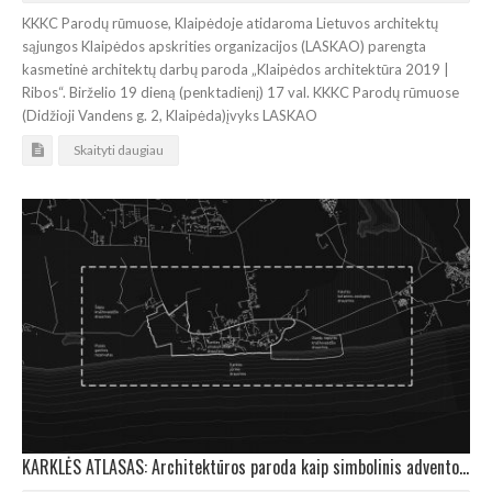
KKKC Parodų rūmuose, Klaipėdoje atidaroma Lietuvos architektų
sąjungos Klaipėdos apskrities organizacijos (LASKAO) parengta
kasmetinė architektų darbų paroda „Klaipėdos architektūra 2019 |
Ribos“. Birželio 19 dieną (penktadienį) 17 val. KKKC Parodų rūmuose
(Didžioji Vandens g. 2, Klaipėda)įvyks LASKAO
Skaityti daugiau
KARKLĖS ATLASAS: Architektūros paroda kaip simbolinis advento kalendorius