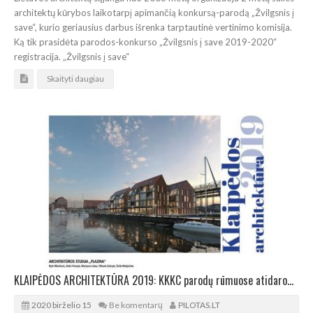
architektų kūrybos laikotarpį apimančią konkursą-parodą „Žvilgsnis į
save“, kurio geriausius darbus išrenka tarptautinė vertinimo komisija.
Ką tik prasidėta parodos-konkurso „Žvilgsnis į save 2019-2020“
registracija. „Žvilgsnis į save“
Skaityti daugiau
KLAIPĖDOS ARCHITEKTŪRA 2019: KKKC parodų rūmuose atidaroma paroda „Ribos“
2020 birželio 15
Be komentarų
PILOTAS.LT