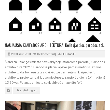
NAUJAUSIA KLAIPĖDOS ARCHITEKTŪRA: Keliaujančios parodos atidarymas Palangoje
2023 sausio 23
Be komentarų
PILOTAS.LT
Šiandien Palangos miesto savivaldybėje atidaroma paroda „Klaipėdos
architektūra 2021“. Parodose plačiai apžvelgiamas metinis Lietuvos
architektų darbo rezultatas Klaipėdoje bei naujausi klaipėdiečių
architektų projektai įvairiuose miestuose. Sausio 23 dieną (pirmadienį)
13.30 val. Palangos miesto savivaldybės II aukšto fojė
Skaityti daugiau