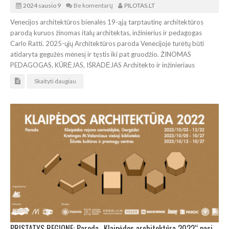
2024 sausio 9
Be komentarų
PILOTAS.LT
Venecijos architektūros bienalės 19-ąją tarptautinę architektūros
parodą kuruos žinomas italų architektas, inžinierius ir pedagogas
Carlo Ratti. 2025-ųjų Architektūros paroda Venecijoje turėtų būti
atidaryta gegužės mėnesį ir tęstis iki pat gruodžio. ŽINOMAS
PEDAGOGAS, KŪRĖJAS, IŠRADĖJAS Architekto ir inžinieriaus
Skaityti daugiau
PRISTATYS REGIONE: Paroda „Klaipėdos architektūra 2022“ pasieks Gargždus, Kretingą, Šilutę