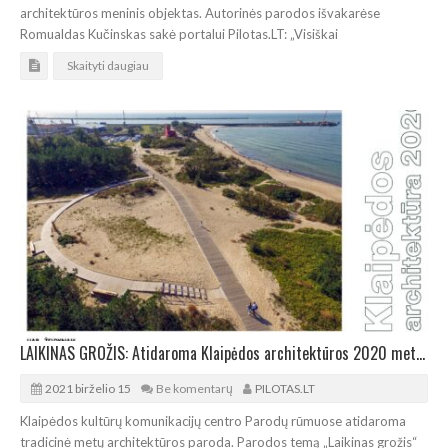
architektūros meninis objektas. Autorinės parodos išvakarėse
Romualdas Kučinskas sakė portalui Pilotas.LT: „Visiškai
Skaityti daugiau
LAIKINAS GROŽIS: Atidaroma Klaipėdos architektūros 2020 metų paroda
2021 birželio 15
Be komentarų
PILOTAS.LT
Klaipėdos kultūrų komunikacijų centro Parodų rūmuose atidaroma
tradicinė metų architektūros paroda. Parodos temą „Laikinas grožis“