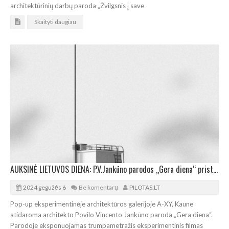
architektūrinių darbų paroda „Žvilgsnis į save
Skaityti daugiau
AUKSINĖ LIETUVOS DIENA: P.V.Jankūno parodos „Gera diena“ pristatymas Kaune
2024 gegužės 6
Be komentarų
PILOTAS.LT
Pop-up eksperimentinėje architektūros galerijoje A-XY, Kaune
atidaroma architekto Povilo Vincento Jankūno paroda „Gera diena“.
Parodoje eksponuojamas trumpametražis eksperimentinis filmas