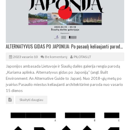
ALTERNATYVUS GIDAS PO JAPONIJA: Po pasaulį keliaujanti paroda atvyksta į Šiaulius
2023 vasario 10
Be komentarų
PILOTAS.LT
Japonijos ambasada Lietuvoje ir Šiaulių dailės galerija rengia parodą
„Kuriama aplinka. Alternatyvus gidas po Japoniją“ (angl. Built
Environment: An Alternative Guide to Japan). Nuo 2018-ųjų metų po
įvairius Pasaulio miestus keliaujanti architektūrinė paroda nuo vasario
15 dienos
Skaityti daugiau