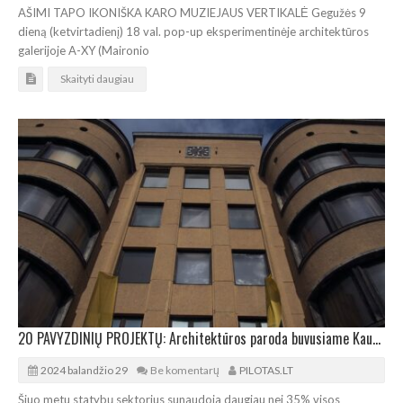
AŠIMI TAPO IKONIŠKA KARO MUZIEJAUS VERTIKALĖ Gegužės 9
dieną (ketvirtadienį) 18 val. pop-up eksperimentinėje architektūros
galerijoje A-XY (Maironio
Skaityti daugiau
20 PAVYZDINIŲ PROJEKTŲ: Architektūros paroda buvusiame Kauno centriniame pašte
2024 balandžio 29
Be komentarų
PILOTAS.LT
Šiuo metu statybų sektorius sunaudoja daugiau nei 35% visos