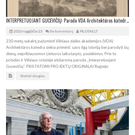
INTERPRETUOJANT GUCEVIČIŲ: Paroda VDA Architektūros katedros 230 metų sukakčiai
2023 rugpjūčio 23
Be komentarų
PILOTAS.LT
230 metų sukaktį pažyminti Vilniaus dailės akademijos (VDA)
Architektūros katedra siekia priminti savo ilgą istoriją bei parodyti šių
dienų, nepriklausomos Lietuvos laikotarpio, pasiekimus. Prie to
prisidės ir Vilniaus rotušėje atidaroma paroda „Interpretuojant
Gucevičių“. PRISTATOMI PROJEKTŲ ORIGINALAI Rugsėjo
Skaityti daugiau