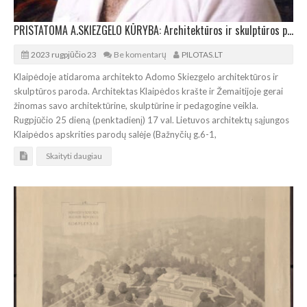
PRISTATOMA A.SKIEZGELO KŪRYBA: Architektūros ir skulptūros paroda LASKAO parodų salėje
2023 rugpjūčio 23
Be komentarų
PILOTAS.LT
Klaipėdoje atidaroma architekto Adomo Skiezgelo architektūros ir
skulptūros paroda. Architektas Klaipėdos krašte ir Žemaitijoje gerai
žinomas savo architektūrine, skulptūrine ir pedagogine veikla.
Rugpjūčio 25 dieną (penktadienį) 17 val. Lietuvos architektų sąjungos
Klaipėdos apskrities parodų salėje (Bažnyčių g.6-1,
Skaityti daugiau