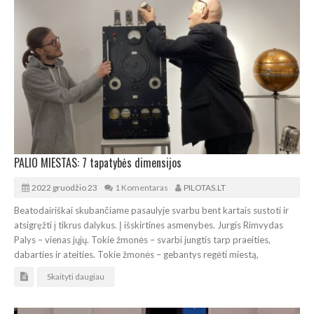
PALIO MIESTAS: 7 tapatybės dimensijos
2022 gruodžio 23
1 Komentaras
PILOTAS.LT
Beatodairiškai skubančiame pasaulyje svarbu bent kartais sustoti ir
atsigręžti į tikrus dalykus. Į išskirtines asmenybes. Jurgis Rimvydas
Palys – vienas jųjų. Tokie žmonės – svarbi jungtis tarp praeities,
dabarties ir ateities. Tokie žmonės – gebantys regėti miestą,
Skaityti daugiau