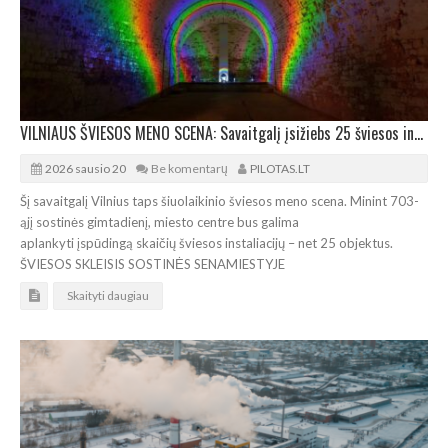
VILNIAUS ŠVIESOS MENO SCENA: Savaitgalį įsižiebs 25 šviesos instaliacijos
2026 sausio 20
Be komentarų
PILOTAS.LT
Šį savaitgalį Vilnius taps šiuolaikinio šviesos meno scena. Minint 703-
ąjį sostinės gimtadienį, miesto centre bus galima
aplankyti įspūdingą skaičių šviesos instaliacijų – net 25 objektus.
ŠVIESOS SKLEISIS SOSTINĖS SENAMIESTYJE
Skaityti daugiau