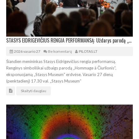
STASYS EIDRIGEVIČIUS RENGIA PERFORMANSĄ: Uždarys parodą „Hommage à Čiurlionis“
2026 vasario 27
Be komentarų
PILOTAS.LT
Šiandien menininkas Stasys Eidrigevičius rengia performansą.
Renginys simboliškai užbaigs parodą „Hommage à Čiurlionis“,
eksponuojamą „Stasys Museum“ erdvėse. Vasario 27 dieną
(penktadienį) 17.30 val. „Stasys Museum“
Skaityti daugiau