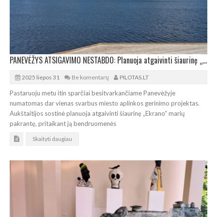
PANEVĖŽYS ATSIGAVIMO NESTABDO: Planuoja atgaivinti šiaurinę „Ekrano“ marių pakrantę
2025 liepos 31
Be komentarų
PILOTAS.LT
Pastaruoju metu itin sparčiai besitvarkančiame Panevėžyje
numatomas dar vienas svarbus miesto aplinkos gerinimo projektas.
Aukštaitijos sostinė planuoja atgaivinti šiaurinę „Ekrano“ marių
pakrantę, pritaikant ją bendruomenės
Skaityti daugiau