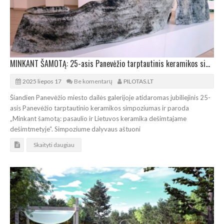
MINKANT ŠAMOTĄ: 25-asis Panevėžio tarptautinis keramikos simpoziumas ir paroda
2025 liepos 17
Be komentarų
PILOTAS.LT
Šiandien Panevėžio miesto dailės galerijoje atidaromas jubiliejinis 25-
asis Panevėžio tarptautinio keramikos simpoziumas ir paroda
„Minkant šamotą: pasaulio ir Lietuvos keramika dešimtajame
dešimtmetyje“. Simpoziume dalyvaus aštuoni
Skaityti daugiau