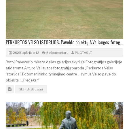
PERKURTOS VELSO ISTORIJOS: Paveldo objektų A.Valiaugos fotografijų paroda Panevėžyje
2025 lapkričio 12
Be komentarų
PILOTAS.LT
Rytoj Panevėžio miesto dailės galerijos skyriuje Fotografijos galerijoje
atidaroma Arturo Valiaugos fotografijų paroda „Perkurtos Velso
istorijos“. Fotomenininko tyrinėjimo centre – žymūs Velso paveldo
objektai: „Tredegar“
Skaityti daugiau