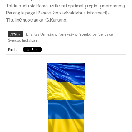
Tokiu būdu siekiama užtikrinti optimalų reginių matomumą.
Parengta pagal Panevėžio savivaldybės informaciją.
Titulinė nuotrauka: G.Kartano.
ŽYMOS
Linartas Urniežius
,
Panevėžys
,
Projekcijos
,
Senvagė
,
Šviesos Instaliacija
Pin It