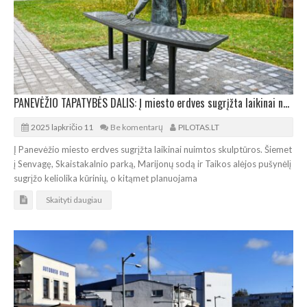
PANEVĖŽIO TAPATYBĖS DALIS: Į miesto erdves sugrįžta laikinai nuimtos skulptūros
2025 lapkričio 11
Be komentarų
PILOTAS.LT
Į Panevėžio miesto erdves sugrįžta laikinai nuimtos skulptūros. Šiemet
į Senvagę, Skaistakalnio parką, Marijonų sodą ir Taikos alėjos pušynėlį
sugrįžo keliolika kūrinių, o kitąmet planuojama
Skaityti daugiau