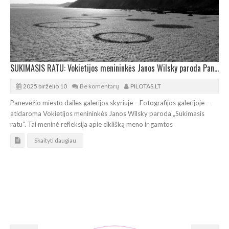
SUKIMASIS RATU: Vokietijos menininkės Janos Wilsky paroda Panevėžyje
2025 birželio 10
Be komentarų
PILOTAS.LT
Panevėžio miesto dailės galerijos skyriuje – Fotografijos galerijoje –
atidaroma Vokietijos menininkės Janos Wilsky paroda „Sukimasis
ratu“. Tai meninė refleksija apie ciklišką meno ir gamtos
Skaityti daugiau