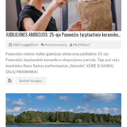
JUBILIEJINĖS AMBICIJOS: 25-ojo Panevėžio tarptautinio keramikos simpoziumo paroda
2025 rugpjūčio 6
Be komentarų
PILOTAS.LT
Panevėžio miesto dailės galerijoje atidaroma jubiliejinio 25-ojo
Panevėžio tarptautinio keramikos simpoziumo paroda. Taip pat vyks
menininko Beno Šarkos performansas „Namolio“. KŪRĖ 8 ĮVAIRIŲ
ŠALIŲ MENININKAI
Skaityti daugiau