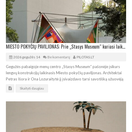
MIESTO POKYČIŲ PAVILJONAS: Prie „Stasys Museum“ kuriasi laikinoji diskusijų užuovėja
2026 gegužės 14
Be komentarų
PILOTAS.LT
Gegužės pabaigoje menų centro „Stasys Museum“ pašonėje įsikurs
lengvų konstrukcijų laikinasis Miesto pokyčių paviljonas. Architektai
Petras Išora ir Ona Lozuraitytė jį įsivaizdavo tarsi savotišką užuovėją
Skaityti daugiau