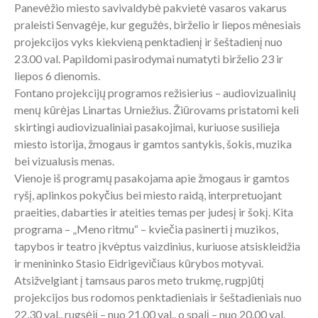
Panevėžio miesto savivaldybė pakvietė vasaros vakarus
praleisti Senvagėje, kur gegužės, birželio ir liepos mėnesiais
projekcijos vyks kiekvieną penktadienį ir šeštadienį nuo
23.00 val. Papildomi pasirodymai numatyti birželio 23 ir
liepos 6 dienomis.
Fontano projekcijų programos režisierius – audiovizualinių
menų kūrėjas Linartas Urniežius. Žiūrovams pristatomi keli
skirtingi audiovizualiniai pasakojimai, kuriuose susilieja
miesto istorija, žmogaus ir gamtos santykis, šokis, muzika
bei vizualusis menas.
Vienoje iš programų pasakojama apie žmogaus ir gamtos
ryšį, aplinkos pokyčius bei miesto raidą, interpretuojant
praeities, dabarties ir ateities temas per judesį ir šokį. Kita
programa – „Meno ritmu“ – kviečia pasinerti į muzikos,
tapybos ir teatro įkvėptus vaizdinius, kuriuose atsiskleidžia
ir menininko Stasio Eidrigevičiaus kūrybos motyvai.
Atsižvelgiant į tamsaus paros meto trukmę, rugpjūtį
projekcijos bus rodomos penktadieniais ir šeštadieniais nuo
22.30 val., rugsėjį – nuo 21.00 val., o spalį – nuo 20.00 val.