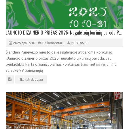
JAUNOJO DIZAINERIO PRIZAS 2025: Nugalėtojų kūrinių paroda Panevėžyje
2025 spalio 10
Be komentarų
PILOTAS.LT
Šiandien Panevėžio miesto dailės galerijoje atidaroma konkurso
„Jaunojo dizainerio prizas 2025“ nugalėtojų kūrinių paroda. Jau
penkioliktą kartą organizuojamas konkursas šiais metais vertinimui
sulaukė 99 baigiamųjų
Skaityti daugiau