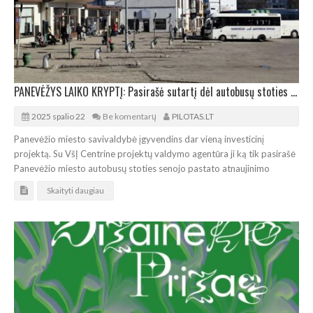
PANEVĖŽYS LAIKO KRYPTĮ: Pasirašė sutartį dėl autobusų stoties senojo pastato atnaujinimo
2025 spalio 22
Be komentarų
PILOTAS.LT
Panevėžio miesto savivaldybė įgyvendins dar vieną investicinį
projektą. Su VšĮ Centrine projektų valdymo agentūra ji ką tik pasirašė
Panevėžio miesto autobusų stoties senojo pastato atnaujinimo
Skaityti daugiau