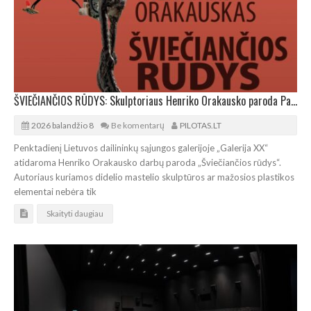
ŠVIEČIANČIOS RŪDYS: Skulptoriaus Henriko Orakausko paroda Panevėžyje
2026 balandžio 8
Be komentarų
PILOTAS.LT
Penktadienį Lietuvos dailininkų sąjungos galerijoje „Galerija XX“
atidaroma Henriko Orakausko darbų paroda „Šviečiančios rūdys“.
Autoriaus kuriamos didelio mastelio skulptūros ar mažosios plastikos
elementai nebėra tik
Skaityti daugiau