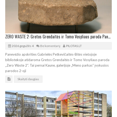
ZERO WASTE 2: Gretos Grendaitės ir Tomo Vosyliaus paroda Panevėžyje
2026 gegužės 4
Be komentarų
PILOTAS.LT
Panevėžio apskrities Gabrielės Petkevičaitės-Bitės viešojoje
bibliotekoje atidaroma Gretos Grendaitės ir Tomo Vosyliaus paroda
„Zero Waste 2“. Tai pernai Kaune, galerijoje „Meno parkas“ įvykusios
parodos 2-oji
Skaityti daugiau