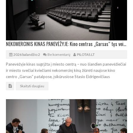
NEKOMERCINIS KINAS PANEVĖŽYJE: Kino centras „Garsas“ tęs veiklą „Stasys Museum“ komplekse
2026 balandžio 2
Be komentarų
PILOTAS.LT
Panevėžyje kinas sugrįžta į miesto centrą – nuo šiandien panevėžiečiai
ir miesto svečiai kviečiami nekomercinį kiną žiūrėti naujose kino
centro „Garsas“ patalpose, įsikūrusiose Stasio Eidrigevičiaus
Skaityti daugiau