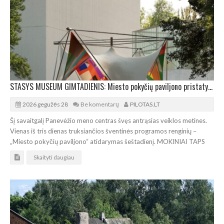
STASYS MUSEUM GIMTADIENIS: Miesto pokyčių paviljono pristatymas Panevėžyje
2026 gegužės 28
Be komentarų
PILOTAS.LT
Šį savaitgalį Panevėžio meno centras švęs antrąsias veiklos metines.
Vienas iš tris dienas truksiančios šventinės programos renginių –
„Miesto pokyčių paviljono“ atidarymas šeštadienį. MOKINIAI TAPS
Skaityti daugiau