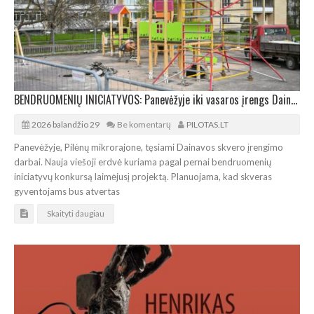
BENDRUOMENIŲ INICIATYVOS: Panevėžyje iki vasaros įrengs Dainavos skverą
2026 balandžio 29
Be komentarų
PILOTAS.LT
Panevėžyje, Pilėnų mikrorajone, tęsiami Dainavos skvero įrengimo
darbai. Nauja viešoji erdvė kuriama pagal pernai bendruomenių
iniciatyvų konkursą laimėjusį projektą. Planuojama, kad skveras
gyventojams bus atvertas
Skaityti daugiau