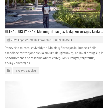
FILTRACIJOS PARKAS: Molainių filtracijos laukų konversijos konkursą laimėjo „Bauland“
2025 liepos 2
Be komentarų
PILOTAS.LT
Panevėžio miesto savivaldybė Molainių filtracijos laukuose ir šalia
esančiose teritorijose siekia sukurti daugiafunkcę, aplinkai draugišką ir
bendruomenės poreikiams atvirą erdvę. Jos surengtą tarptautinį
atvirą konversijos
Skaityti daugiau