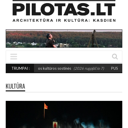
osios kultūros sostinės
TRUMPAI :
(2026 rugpjūčio 7)
PUSIAUSVYROS AKTAS SANTA
KULTŪRA