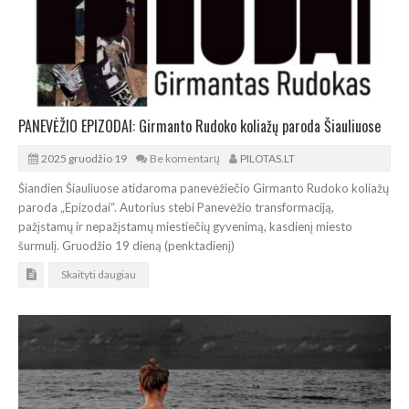
PANEVĖŽIO EPIZODAI: Girmanto Rudoko koliažų paroda Šiauliuose
2025 gruodžio 19
Be komentarų
PILOTAS.LT
Šiandien Šiauliuose atidaroma panevėžiečio Girmanto Rudoko koliažų
paroda „Epizodai“. Autorius stebi Panevėžio transformaciją,
pažįstamų ir nepažįstamų miestiečių gyvenimą, kasdienį miesto
šurmulį. Gruodžio 19 dieną (penktadienį)
Skaityti daugiau