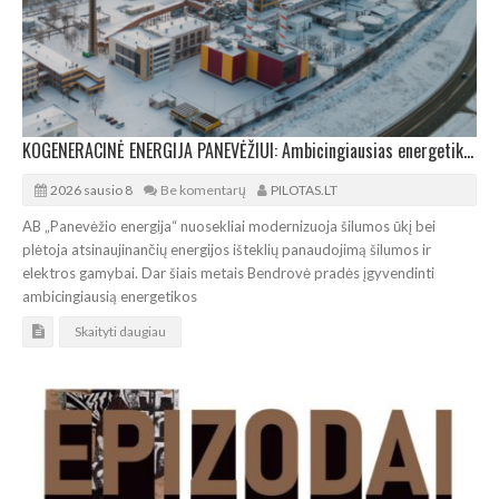
KOGENERACINĖ ENERGIJA PANEVĖŽIUI: Ambicingiausias energetikos projektas regione
2026 sausio 8
Be komentarų
PILOTAS.LT
AB „Panevėžio energija“ nuosekliai modernizuoja šilumos ūkį bei
plėtoja atsinaujinančių energijos išteklių panaudojimą šilumos ir
elektros gamybai. Dar šiais metais Bendrovė pradės įgyvendinti
ambicingiausią energetikos
Skaityti daugiau