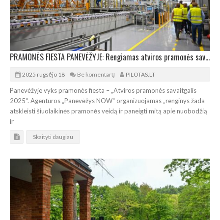
PRAMONĖS FIESTA PANEVĖŽYJE: Rengiamas atviros pramonės savaitgalis 2025
2025 rugsėjo 18
Be komentarų
PILOTAS.LT
Panevėžyje vyks pramonės fiesta – „Atviros pramonės savaitgalis
2025“. Agentūros „Panevėžys NOW“ organizuojamas „renginys žada
atskleisti šiuolaikinės pramonės veidą ir paneigti mitą apie nuobodžią
ir
Skaityti daugiau