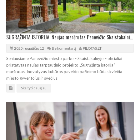
SUGRĄŽINTA ISTORIJA: Naujas maršrutas Panevėžio Skaistakalnio parke
2025 rugpjūčio 12
Be komentarų
PILOTAS.LT
Seniausiame Panevėžio miesto parke – Skaistakalnyje – oficialiai
pristatytas naujas tarptautinio projekto „Sugrąžinta istorija“
maršrutas. Inovatyvus kultūros paveldo pažinimo būdas kviečia
miesto gyventojus ir svečius
Skaityti daugiau