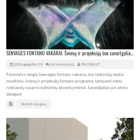
SENVAGĖS FONTANO VAKARAI: Šviesų ir projekcijų šou savaitgaliai Panevėžyje
2026 gegužės 29
Be komentarų
PILOTAS.LT
Panevėžys rengia Senvagės fontano vakarus, kur lankytojų laukia
muzikinio, šviesų ir projekcijų fontano programa, tampanti vienu
ryškiausių vasaros kultūrinių akcentų mieste. Savaitgaliais po atviru
dangumi
Skaityti daugiau