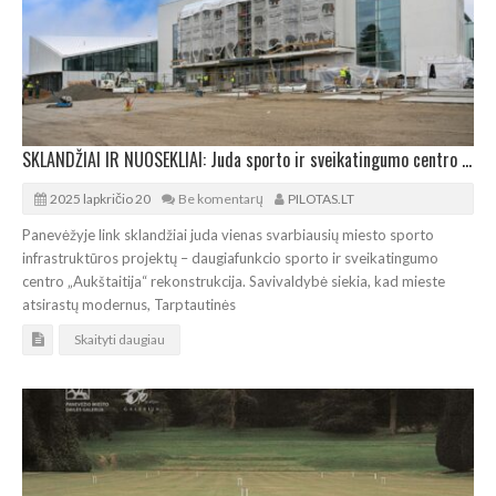
SKLANDŽIAI IR NUOSEKLIAI: Juda sporto ir sveikatingumo centro „Aukštaitija“ rekonstrukcija
2025 lapkričio 20
Be komentarų
PILOTAS.LT
Panevėžyje link sklandžiai juda vienas svarbiausių miesto sporto
infrastruktūros projektų – daugiafunkcio sporto ir sveikatingumo
centro „Aukštaitija“ rekonstrukcija. Savivaldybė siekia, kad mieste
atsirastų modernus, Tarptautinės
Skaityti daugiau