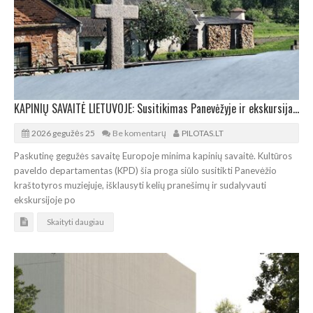
KAPINIŲ SAVAITĖ LIETUVOJE: Susitikimas Panevėžyje ir ekskursija po senąsias kapines
2026 gegužės 25
Be komentarų
PILOTAS.LT
Paskutinę gegužės savaitę Europoje minima kapinių savaitė. Kultūros
paveldo departamentas (KPD) šia proga siūlo susitikti Panevėžio
kraštotyros muziejuje, išklausyti kelių pranešimų ir sudalyvauti
ekskursijoje po
Skaityti daugiau