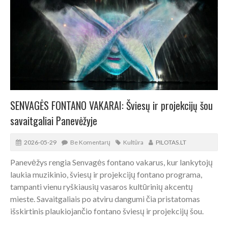
SENVAGĖS FONTANO VAKARAI: Šviesų ir projekcijų šou
savaitgaliai Panevėžyje
2026-05-29
Be Komentarų
Kultūra
PILOTAS.LT
Panevėžys rengia Senvagės fontano vakarus, kur lankytojų
laukia muzikinio, šviesų ir projekcijų fontano programa,
tampanti vienu ryškiausių vasaros kultūrinių akcentų
mieste. Savaitgaliais po atviru dangumi čia pristatomas
išskirtinis plaukiojančio fontano šviesų ir projekcijų šou.