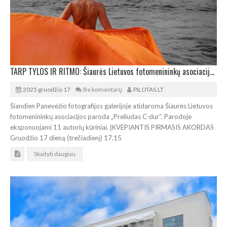
TARP TYLOS IR RITMO: Šiaurės Lietuvos fotomenininkų asociacijos paroda
2025 gruodžio 17
Be komentarų
PILOTAS.LT
Šiandien Panevėžio fotografijos galerijoje atidaroma Šiaurės Lietuvos
fotomenininkų asociacijos paroda „Preliudas C-dur“. Parodoje
eksponuojami 11 autorių kūriniai. ĮKVEPIANTIS PIRMASIS AKORDAS
Gruodžio 17 dieną (trečiadienį) 17.15
Skaityti daugiau